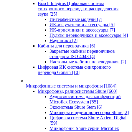
Bosch Integrus Цифровая система
синхронного перевода и распределения
звука
[25]
Интерфейсные модули
[7]
ИК-излучатели и аксессуары
[5]
ИК-приемники и аксессуары
[7]
Пульты переводчиков и аксессуары
[4]
Наушники
[2]
Кабины для переводчика
[6]
Закрытые кабины переводчиков
стандарта ISO 4043
[4]
Настольные кабины переводчиков
[2]
Цифровая ИК система синхронного
перевода Gonsin
[10]
Микрофонные системы и микрофоны
[1084]
Микрофоны, радиосистемы Shure
[660]
Аудиоэкосистема для конференций
Microflex Ecosystem
[55]
Экосистема Shure Stem
[6]
Микшеры и аудиопроцессоры Shure
[2]
Цифровая система Shure Axient Digital
[59]
Микрофоны Shure серии Microflex