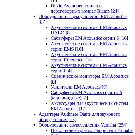
[16]
Devio Аудиорешение для
переговорных комнат Biamp
[24]
Оборудование звукоусиления EM Acoustics
[87]
Акустические системы EM Acoustics
HALO
[8]
Сабвуферы EM Acoustics серии S
[16]
Акустические системы EM Acoustics
серии EMS
[18]
Акустические системы EM Acoustics
серии Reference
[10]
Акустические системы EM Acoustics
серии i
[4]
Сценические мониторы EM Acoustics
[6]
Усилители EM Acoustics
[9]
Сабвуферы EM Acoustics серии CS
(кардиоидные)
[4]
Аксессуары для акустических систем
EM Acoustics
[12]
Адаптеры Audinate Dante для звукового
оборудования
[13]
Оборудование звукоусиления Yamaha
[254]
Потолочные громкоговорители Yamaha