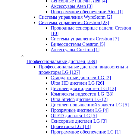
Сенсорные панели Aten
[4]
Аксессуары Aten
[3]
Программное обеспечение Aten
[1]
Системы управления WyreStorm
[2]
Системы управления Crestron
[23]
Проводные сенсорные панели Crestron
[10]
Системы управления Crestron
[7]
Видеосистемы Crestron
[5]
Аксессуары Crestron
[1]
Профессиональные дисплеи
[389]
Профессиональные дисплеи, видеостены и
проекторы LG
[127]
Стандартные дисплеи LG
[2]
Ultra HD дисплеи LG
[26]
Дисплеи для видеостен LG
[13]
Комплекты видеостен LG
[28]
Ultra Stretch дисплеи LG
[2]
Дисплеи повышенной яркости LG
[5]
Прозрачные дисплеи LG
[4]
OLED дисплеи LG
[5]
Сенсорные дисплеи LG
[3]
Проекторы LG
[13]
Программное обеспечение LG
[1]