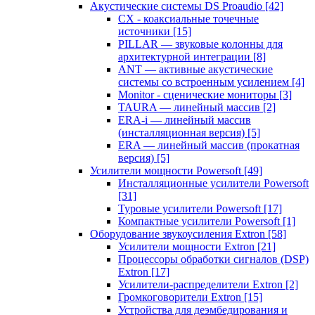
Акустические системы DS Proaudio
[42]
CX - коаксиальные точечные
источники
[15]
PILLAR — звуковые колонны для
архитектурной интеграции
[8]
ANT — активные акустические
системы со встроенным усилением
[4]
Monitor - сценические мониторы
[3]
TAURA — линейный массив
[2]
ERA-i — линейный массив
(инсталляционная версия)
[5]
ERA — линейный массив (прокатная
версия)
[5]
Усилители мощности Powersoft
[49]
Инсталляционные усилители Powersoft
[31]
Туровые усилители Powersoft
[17]
Компактные усилители Powersoft
[1]
Оборудование звукоусиления Extron
[58]
Усилители мощности Extron
[21]
Процессоры обработки сигналов (DSP)
Extron
[17]
Усилители-распределители Extron
[2]
Громкоговорители Extron
[15]
Устройства для деэмбедирования и