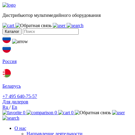
Дистрибьютор мультимедийного оборудования
Каталог
Россия
Беларусь
+7 495 640-75-57
Для дилеров
Ru
/
En
0
0
0
О нас
Направление деятельности