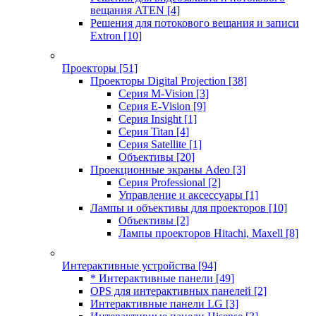
вещания ATEN
[4]
Решения для потокового вещания и записи
Extron
[10]
Проекторы
[51]
Проекторы Digital Projection
[38]
Серия M-Vision
[3]
Серия E-Vision
[9]
Серия Insight
[1]
Серия Titan
[4]
Серия Satellite
[1]
Объективы
[20]
Проекционные экраны Adeo
[3]
Серия Professional
[2]
Управление и аксессуары
[1]
Лампы и объективы для проекторов
[10]
Объективы
[2]
Лампы проекторов Hitachi, Maxell
[8]
Интерактивные устройства
[94]
* Интерактивные панели
[49]
OPS для интерактивных панелей
[2]
Интерактивные панели LG
[3]