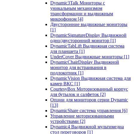
Dynamic3Talk Мониторы с
уникальным механизмом
трансформации и выдвижным
микрофоном
[4]
Двусторонние выдвижные мониторы
[1]
DynamicSignatureDisplay Выдвижной
одно/двусторонний монитор
[1]
DynamicTabLift Выдвижная система
для планшета
[1]
UnderCover Выдвижные мониторы
[1]
DynamicChairDisplay Выдвижной
монитор для встраивания в
подлокотник
[1]
DynamicVision Выдвижная система для
камер ВКС
[1]
CourtesyBox Моторизованный корпус
для бутылок и салфеток
[2]
Опции для мониторов серии Dynamic
[13]
DynamicShare система управления
[6]
Управление моторизованными
устройствами
[2]
Dynamic4 Выдвижной мультимедиа
стол переговоров
[1]