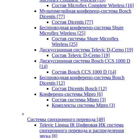
Состав Microflex Complete Wireless
[16]
Мультимедийная конференц-система Bosch
Dicentis
[77]
Состав Dicentis
[77]
Беспроводная конференц-система Shure
Microflex Wireless
[25]
Состав системы Shure Microflex
Wireless
[25]
Дискуссионная система Televic D-Cerno
[19]
Состав Televic D-Cerno
[19]
Дискуссионная система Bosch CCS 1000 D
[14]
Состав Bosch CCS 1000 D
[14]
Беспроводная конференц-система Bosch
Dicentis
[12]
Состав Dicentis Bosch
[12]
Конференц-системы Mipro
[6]
Состав системы Mipro
[3]
Комплекты системы Mipro
[3]
Системы синхронного перевода
[49]
Televic Lingua IR Цифровая ИК система
синхронного перевода и распределения
звука
[8]