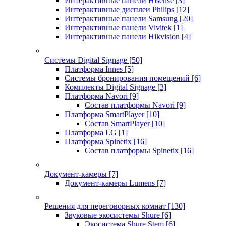
Интерактивные панели Hisense
[3]
Интерактивные дисплеи Philips
[12]
Интерактивные панели Samsung
[20]
Интерактивные панели Vivitek
[1]
Интерактивные панели Hikvision
[4]
Системы Digital Signage
[50]
Платформа Innes
[5]
Системы бронирования помещений
[6]
Комплекты Digital Signage
[3]
Платформа Navori
[9]
Состав платформы Navori
[9]
Платформа SmartPlayer
[10]
Состав SmartPlayer
[10]
Платформа LG
[1]
Платформа Spinetix
[16]
Состав платформы Spinetix
[16]
Документ-камеры
[7]
Документ-камеры Lumens
[7]
Решения для переговорных комнат
[130]
Звуковые экосистемы Shure
[6]
Экосистема Shure Stem
[6]