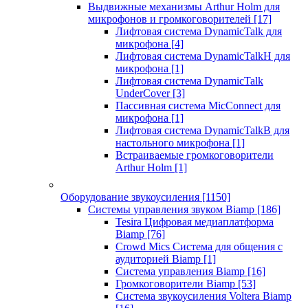
Выдвижные механизмы Arthur Holm для
микрофонов и громкоговорителей
[17]
Лифтовая система DynamicTalk для
микрофона
[4]
Лифтовая система DynamicTalkH для
микрофона
[1]
Лифтовая система DynamicTalk
UnderCover
[3]
Пассивная система MicConnect для
микрофона
[1]
Лифтовая система DynamicTalkB для
настольного микрофона
[1]
Встраиваемые громкоговорители
Arthur Holm
[1]
Оборудование звукоусиления
[1150]
Системы управления звуком Biamp
[186]
Tesira Цифровая медиаплатформа
Biamp
[76]
Crowd Mics Система для общения с
аудиторией Biamp
[1]
Система управления Biamp
[16]
Громкоговорители Biamp
[53]
Система звукоусиления Voltera Biamp