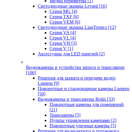
Медиа периметры
[2]
Светодиодные экраны Leyard
[16]
Серия MG
[4]
Серия TXF
[6]
Серия VEM
[6]
Светодиодные экраны LianTronics
[12]
Серия VA
[4]
Серия VL
[4]
Серия VH
[3]
Серия V
[1]
Аксессуары для LED панелей
[2]
Видеокамеры и устройства записи и трансляции
[106]
Решения для захвата и передачи видео
Lumens
[9]
Поворотные и стационарные камеры Lumens
[50]
Видеокамеры и трансиверы Bolin
[33]
Поворотные камеры для помещений
[21]
Трансиверы
[5]
Пульты управления камерами
[2]
Поворотные уличные камеры
[5]
Решения для видеозахвата и потокового