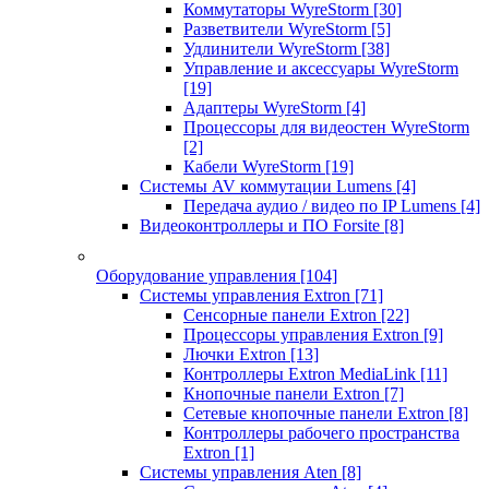
Коммутаторы WyreStorm
[30]
Разветвители WyreStorm
[5]
Удлинители WyreStorm
[38]
Управление и аксессуары WyreStorm
[19]
Адаптеры WyreStorm
[4]
Процессоры для видеостен WyreStorm
[2]
Кабели WyreStorm
[19]
Системы AV коммутации Lumens
[4]
Передача аудио / видео по IP Lumens
[4]
Видеоконтроллеры и ПО Forsite
[8]
Оборудование управления
[104]
Системы управления Extron
[71]
Сенсорные панели Extron
[22]
Процессоры управления Extron
[9]
Лючки Extron
[13]
Контроллеры Extron MediaLink
[11]
Кнопочные панели Extron
[7]
Сетевые кнопочные панели Extron
[8]
Контроллеры рабочего пространства
Extron
[1]
Системы управления Aten
[8]