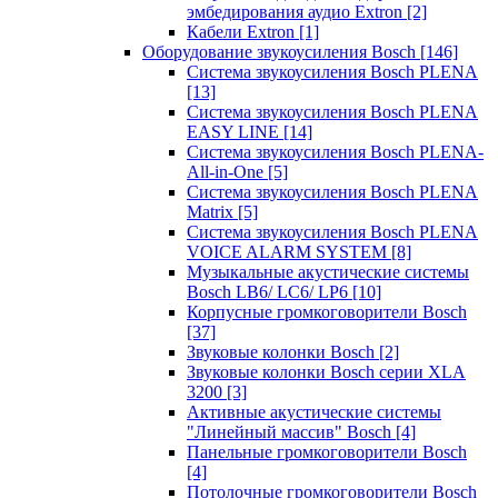
эмбедирования аудио Extron
[2]
Кабели Extron
[1]
Оборудование звукоусиления Bosch
[146]
Система звукоусиления Bosch PLENA
[13]
Система звукоусиления Bosch PLENA
EASY LINE
[14]
Система звукоусиления Bosch PLENA-
All-in-One
[5]
Система звукоусиления Bosch PLENA
Matrix
[5]
Система звукоусиления Bosch PLENA
VOICE ALARM SYSTEM
[8]
Музыкальные акустические системы
Bosch LB6/ LC6/ LP6
[10]
Корпусные громкоговорители Bosch
[37]
Звуковые колонки Bosch
[2]
Звуковые колонки Bosch серии XLA
3200
[3]
Активные акустические системы
"Линейный массив" Bosch
[4]
Панельные громкоговорители Bosch
[4]
Потолочные громкоговорители Bosch