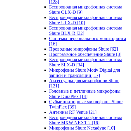
[128]
Беспроводная микрофонная система
Shure QLX-D
[9]
Беспроводная микрофонная система
Shure ULX-D
[10]
Беспроводная микрофонная система
Shure BLX-R
[32]
Системы персонального мониторинга
[16]
Проводные микрофоны Shure
[62]
Программное обеспечение Shure
[3]
Беспроводная микрофонная система
Shure SLX-D
[34]
Микрофоны Shure Motiv Digital для
записи и трансляций
[17]
Аксессуары для микрофонов Shure
[121]
Головные и петличные микрофоны
Shure DuraPlex
[14]
Субминиатюрные микрофоны Shure
TwinPlex
[39]
Антенны RF Venue
[21]
Беспроводная микрофонная система
Shure MXW NEXT 2
[16]
Микрофоны Shure Nexadyne
[10]