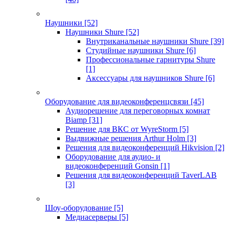
Наушники
[52]
Наушники Shure
[52]
Внутриканальные наушники Shure
[39]
Студийные наушники Shure
[6]
Профессиональные гарнитуры Shure
[1]
Аксессуары для наушников Shure
[6]
Оборудование для видеоконференцсвязи
[45]
Аудиорешение для переговорных комнат
Biamp
[31]
Решение для ВКС от WyreStorm
[5]
Выдвижные решения Arthur Holm
[3]
Решения для видеоконференций Hikvision
[2]
Оборудование для аудио- и
видеоконференций Gonsin
[1]
Решения для видеоконференций TaverLAB
[3]
Шоу-оборудование
[5]
Медиасерверы
[5]