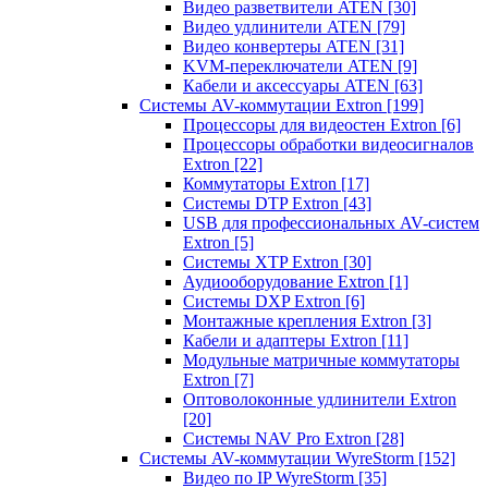
Видео разветвители ATEN
[30]
Видео удлинители ATEN
[79]
Видео конвертеры ATEN
[31]
KVM-переключатели ATEN
[9]
Кабели и аксессуары ATEN
[63]
Системы AV-коммутации Extron
[199]
Процессоры для видеостен Extron
[6]
Процессоры обработки видеосигналов
Extron
[22]
Коммутаторы Extron
[17]
Системы DTP Extron
[43]
USB для профессиональных AV-систем
Extron
[5]
Системы XTP Extron
[30]
Аудиооборудование Extron
[1]
Системы DXP Extron
[6]
Монтажные крепления Extron
[3]
Кабели и адаптеры Extron
[11]
Модульные матричные коммутаторы
Extron
[7]
Оптоволоконные удлинители Extron
[20]
Системы NAV Pro Extron
[28]
Системы AV-коммутации WyreStorm
[152]
Видео по IP WyreStorm
[35]