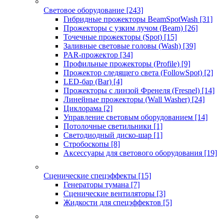
Световое оборудование
[243]
Гибридные прожекторы BeamSpotWash
[31]
Прожекторы с узким лучом (Beam)
[26]
Точечные прожекторы (Spot)
[15]
Заливные световые головы (Wash)
[39]
PAR-прожектор
[34]
Профильные прожекторы (Profile)
[9]
Прожектор следящего света (FollowSpot)
[2]
LED-бар (Bar)
[4]
Прожекторы с линзой Френеля (Fresnel)
[14]
Линейные прожекторы (Wall Washer)
[24]
Циклорама
[2]
Управление световым оборудованием
[14]
Потолочные светильники
[1]
Светодиодный диско-шар
[1]
Стробоскопы
[8]
Аксессуары для светового оборудования
[19]
Сценические спецэффекты
[15]
Генераторы тумана
[7]
Сценические вентиляторы
[3]
Жидкости для спецэффектов
[5]