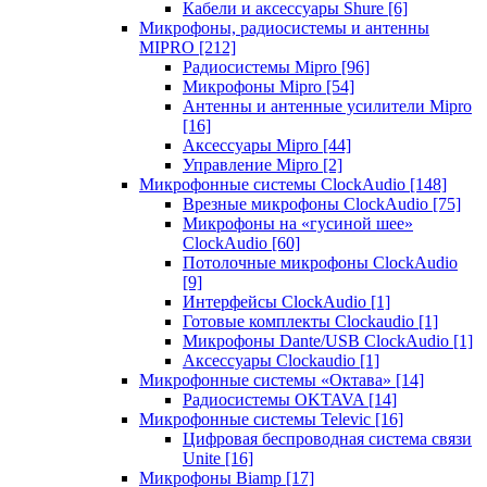
Кабели и аксессуары Shure
[6]
Микрофоны, радиосистемы и антенны
MIPRO
[212]
Радиосистемы Mipro
[96]
Микрофоны Mipro
[54]
Антенны и антенные усилители Mipro
[16]
Аксессуары Mipro
[44]
Управление Mipro
[2]
Микрофонные системы ClockAudio
[148]
Врезные микрофоны ClockAudio
[75]
Микрофоны на «гусиной шее»
ClockAudio
[60]
Потолочные микрофоны ClockAudio
[9]
Интерфейсы ClockAudio
[1]
Готовые комплекты Clockaudio
[1]
Микрофоны Dante/USB ClockAudio
[1]
Аксессуары Clockaudio
[1]
Микрофонные системы «Октава»
[14]
Радиосистемы OKTAVA
[14]
Микрофонные системы Televic
[16]
Цифровая беспроводная система связи
Unite
[16]
Микрофоны Biamp
[17]