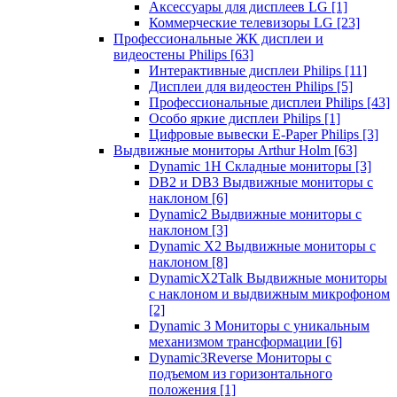
Аксессуары для дисплеев LG
[1]
Коммерческие телевизоры LG
[23]
Профессиональные ЖК дисплеи и
видеостены Philips
[63]
Интерактивные дисплеи Philips
[11]
Дисплеи для видеостен Philips
[5]
Профессиональные дисплеи Philips
[43]
Особо яркие дисплеи Philips
[1]
Цифровые вывески E-Paper Philips
[3]
Выдвижные мониторы Arthur Holm
[63]
Dynamic 1Н Складные мониторы
[3]
DB2 и DB3 Выдвижные мониторы с
наклоном
[6]
Dynamic2 Выдвижные мониторы с
наклоном
[3]
Dynamic X2 Выдвижные мониторы с
наклоном
[8]
DynamicX2Talk Выдвижные мониторы
с наклоном и выдвижным микрофоном
[2]
Dynamic 3 Мониторы с уникальным
механизмом трансформации
[6]
Dynamic3Reverse Мониторы с
подъемом из горизонтального
положения
[1]