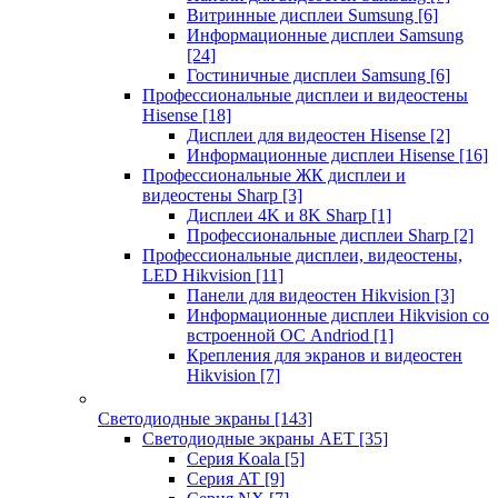
Витринные дисплеи Sumsung
[6]
Информационные дисплеи Samsung
[24]
Гостиничные дисплеи Samsung
[6]
Профессиональные дисплеи и видеостены
Hisense
[18]
Дисплеи для видеостен Hisense
[2]
Информационные дисплеи Hisense
[16]
Профессиональные ЖК дисплеи и
видеостены Sharp
[3]
Дисплеи 4K и 8K Sharp
[1]
Профессиональные дисплеи Sharp
[2]
Профессиональные дисплеи, видеостены,
LED Hikvision
[11]
Панели для видеостен Hikvision
[3]
Информационные дисплеи Hikvision со
встроенной ОС Andriod
[1]
Крепления для экранов и видеостен
Hikvision
[7]
Светодиодные экраны
[143]
Светодиодные экраны AET
[35]
Cерия Koala
[5]
Серия AT
[9]