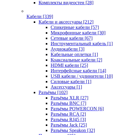
Комплекты видеостен
[28]
Кабели
[339]
Кабели и аксессуары
[212]
Спикерные кабели
[57]
Микрофонные кабели
[30]
Сетевые кабели
[67]
Инструментальный кабель
[1]
Аудиокабели
[3]
Кабельные оплетки
[1]
Коаксиальные кабели
[2]
HDMI кабели
[25]
Интерфейсные кабели
[14]
USB кабели / удлинители
[10]
Силовые кабели
[1]
Аксессуары
[1]
Разъёмы
[102]
Разъёмы XLR
[27]
Разъёмы BNC
[7]
Разъёмы POWERCON
[6]
Разъёмы RCA
[2]
Разъёмы RJ45
[3]
Разъёмы Jack
[25]
Разъёмы Speakon
[32]