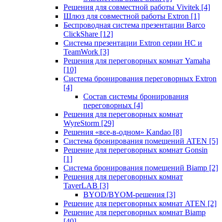
Решения для совместной работы Vivitek
[4]
Шлюз для совместной работы Extron
[1]
Беспроводная система презентации Barco
ClickShare
[12]
Система презентации Extron серии HC и
TeamWork
[3]
Решения для переговорных комнат Yamaha
[10]
Система бронирования переговорных Extron
[4]
Состав системы бронирования
переговорных
[4]
Решения для переговорных комнат
WyreStorm
[29]
Решения «все-в-одном» Kandao
[8]
Система бронирования помещений ATEN
[5]
Решение для переговорных комнат Gonsin
[1]
Система бронирования помещений Biamp
[2]
Решения для переговорных комнат
TaverLAB
[3]
BYOD/BYOM-решения
[3]
Решение для переговорных комнат ATEN
[2]
Решение для переговорных комнат Biamp
[40]