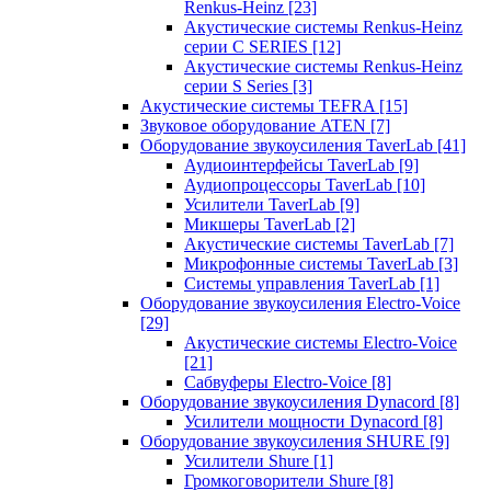
Renkus-Heinz
[23]
Акустические системы Renkus-Heinz
серии C SERIES
[12]
Акустические системы Renkus-Heinz
серии S Series
[3]
Акустические системы TEFRA
[15]
Звуковое оборудование ATEN
[7]
Оборудование звукоусиления TaverLab
[41]
Аудиоинтерфейсы TaverLab
[9]
Аудиопроцессоры TaverLab
[10]
Усилители TaverLab
[9]
Микшеры TaverLab
[2]
Акустические системы TaverLab
[7]
Микрофонные системы TaverLab
[3]
Системы управления TaverLab
[1]
Оборудование звукоусиления Electro-Voice
[29]
Акустические системы Electro-Voice
[21]
Сабвуферы Electro-Voice
[8]
Оборудование звукоусиления Dynacord
[8]
Усилители мощности Dynacord
[8]
Оборудование звукоусиления SHURE
[9]
Усилители Shure
[1]
Громкоговорители Shure
[8]