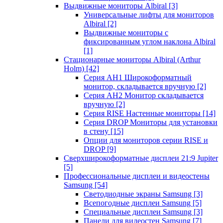
Выдвижные мониторы Albiral
[3]
Универсальные лифты для мониторов
Albiral
[2]
Выдвижные мониторы с
фиксированным углом наклона Albiral
[1]
Стационарные мониторы Albiral (Arthur
Holm)
[42]
Серия AH1 Широкоформатный
монитор, складывается вручную
[2]
Серия AH2 Монитор складывается
вручную
[2]
Серия RISE Настенные мониторы
[14]
Серия DROP Мониторы для установки
в стену
[15]
Опции для мониторов серии RISE и
DROP
[9]
Сверхширокоформатные дисплеи 21:9 Jupiter
[5]
Профессиональные дисплеи и видеостены
Samsung
[54]
Светодиодные экраны Samsung
[3]
Всепогодные дисплеи Samsung
[5]
Специальные дисплеи Samsung
[3]
Панели для видеостен Samsung
[7]