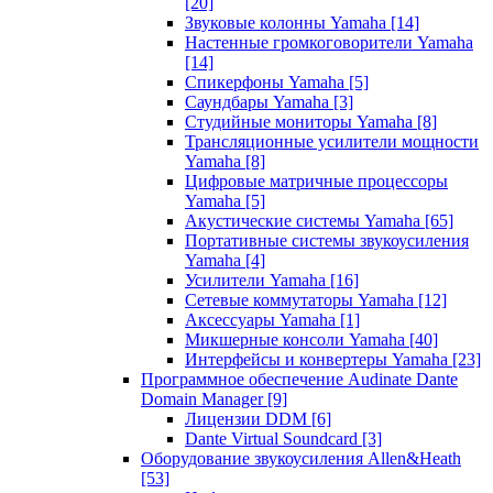
[20]
Звуковые колонны Yamaha
[14]
Настенные громкоговорители Yamaha
[14]
Спикерфоны Yamaha
[5]
Саундбары Yamaha
[3]
Студийные мониторы Yamaha
[8]
Трансляционные усилители мощности
Yamaha
[8]
Цифровые матричные процессоры
Yamaha
[5]
Акустические системы Yamaha
[65]
Портативные системы звукоусиления
Yamaha
[4]
Усилители Yamaha
[16]
Сетевые коммутаторы Yamaha
[12]
Аксессуары Yamaha
[1]
Микшерные консоли Yamaha
[40]
Интерфейсы и конвертеры Yamaha
[23]
Программное обеспечение Audinate Dante
Domain Manager
[9]
Лицензии DDM
[6]
Dante Virtual Soundcard
[3]
Оборудование звукоусиления Allen&Heath
[53]