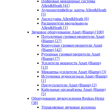
Цифровые микшерные системы
Allen&Heath
[41]
Аудиоинтерфейсы, карты Allen&Heath
[5]
Аксессуары Allen&Heath
[6]
Расширители ввода/вывода
Allen&Heath
[1]
Звуковое оборудование Apart (Biamp)
[100]
Потолочные громкоговорители Apart
(Biamp)
[27]
Корпусные громкоговорители Apart
(Biamp)
[42]
Рупорные громкоговорители Apart
(Biamp)
[7]
Усилители мощности Apart (Biamp)
[13]
Микшеры-усилители Apart (Biamp)
[3]
Источники аудиосигнала Apart (Biamp)
[1]
Предусилители Apart (Biamp)
[2]
Кабельные органайзеры Apart (Biamp)
[5]
Оборудование звукоусиления Renkus-Heinz
[38]
Управляемые звуковые колонны