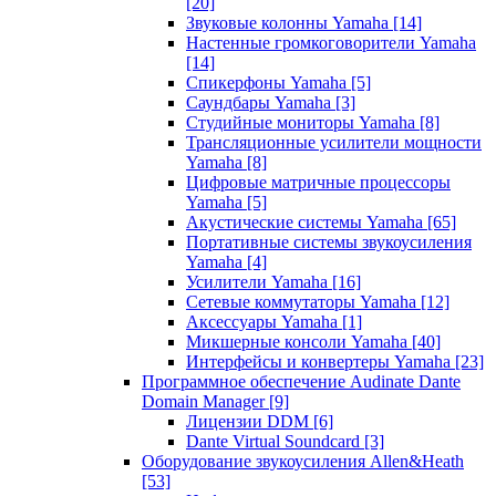
[20]
Звуковые колонны Yamaha
[14]
Настенные громкоговорители Yamaha
[14]
Спикерфоны Yamaha
[5]
Саундбары Yamaha
[3]
Студийные мониторы Yamaha
[8]
Трансляционные усилители мощности
Yamaha
[8]
Цифровые матричные процессоры
Yamaha
[5]
Акустические системы Yamaha
[65]
Портативные системы звукоусиления
Yamaha
[4]
Усилители Yamaha
[16]
Сетевые коммутаторы Yamaha
[12]
Аксессуары Yamaha
[1]
Микшерные консоли Yamaha
[40]
Интерфейсы и конвертеры Yamaha
[23]
Программное обеспечение Audinate Dante
Domain Manager
[9]
Лицензии DDM
[6]
Dante Virtual Soundcard
[3]
Оборудование звукоусиления Allen&Heath
[53]