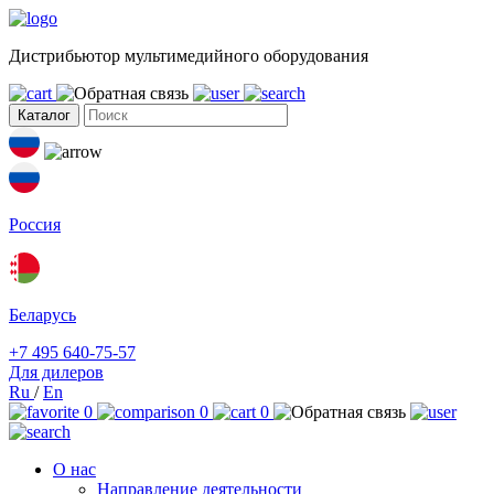
Дистрибьютор мультимедийного оборудования
Каталог
Россия
Беларусь
+7 495 640-75-57
Для дилеров
Ru
/
En
0
0
0
О нас
Направление деятельности