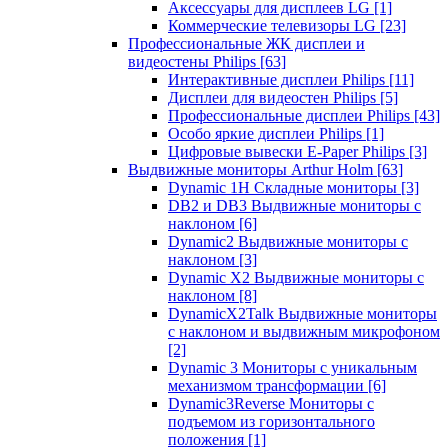
Аксессуары для дисплеев LG
[1]
Коммерческие телевизоры LG
[23]
Профессиональные ЖК дисплеи и
видеостены Philips
[63]
Интерактивные дисплеи Philips
[11]
Дисплеи для видеостен Philips
[5]
Профессиональные дисплеи Philips
[43]
Особо яркие дисплеи Philips
[1]
Цифровые вывески E-Paper Philips
[3]
Выдвижные мониторы Arthur Holm
[63]
Dynamic 1Н Складные мониторы
[3]
DB2 и DB3 Выдвижные мониторы с
наклоном
[6]
Dynamic2 Выдвижные мониторы с
наклоном
[3]
Dynamic X2 Выдвижные мониторы с
наклоном
[8]
DynamicX2Talk Выдвижные мониторы
с наклоном и выдвижным микрофоном
[2]
Dynamic 3 Мониторы с уникальным
механизмом трансформации
[6]
Dynamic3Reverse Мониторы с
подъемом из горизонтального
положения
[1]