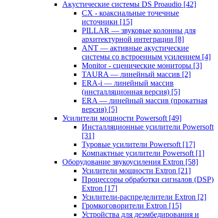
Акустические системы DS Proaudio
[42]
CX - коаксиальные точечные
источники
[15]
PILLAR — звуковые колонны для
архитектурной интеграции
[8]
ANT — активные акустические
системы со встроенным усилением
[4]
Monitor - сценические мониторы
[3]
TAURA — линейный массив
[2]
ERA-i — линейный массив
(инсталляционная версия)
[5]
ERA — линейный массив (прокатная
версия)
[5]
Усилители мощности Powersoft
[49]
Инсталляционные усилители Powersoft
[31]
Туровые усилители Powersoft
[17]
Компактные усилители Powersoft
[1]
Оборудование звукоусиления Extron
[58]
Усилители мощности Extron
[21]
Процессоры обработки сигналов (DSP)
Extron
[17]
Усилители-распределители Extron
[2]
Громкоговорители Extron
[15]
Устройства для деэмбедирования и