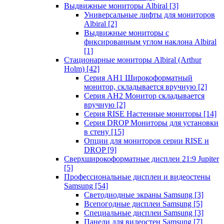
Выдвижные мониторы Albiral
[3]
Универсальные лифты для мониторов
Albiral
[2]
Выдвижные мониторы с
фиксированным углом наклона Albiral
[1]
Стационарные мониторы Albiral (Arthur
Holm)
[42]
Серия AH1 Широкоформатный
монитор, складывается вручную
[2]
Серия AH2 Монитор складывается
вручную
[2]
Серия RISE Настенные мониторы
[14]
Серия DROP Мониторы для установки
в стену
[15]
Опции для мониторов серии RISE и
DROP
[9]
Сверхширокоформатные дисплеи 21:9 Jupiter
[5]
Профессиональные дисплеи и видеостены
Samsung
[54]
Светодиодные экраны Samsung
[3]
Всепогодные дисплеи Samsung
[5]
Специальные дисплеи Samsung
[3]
Панели для видеостен Samsung
[7]