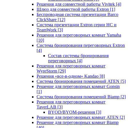
Решения для совместной работы Vivitek
[4]
Шлюз для совместной работы Extron
[1]
Беспроводная система презентации Barco
ClickShare
[12]
Система презентации Extron серии HC и
TeamWork
[3]
Решения для переговорных комнат Yamaha
[10]
Система бронирования переговорных Extron
[4]
Состав системы бронирования
переговорных
[4]
Решения для переговорных комнат
WyreStorm
[29]
Решения «все-в-одном» Kandao
[8]
Система бронирования помещений ATEN
[5]
Решение для переговорных комнат Gonsin
[1]
Система бронирования помещений Biamp
[2]
Решения для переговорных комнат
TaverLAB
[3]
BYOD/BYOM-решения
[3]
Решение для переговорных комнат ATEN
[2]
Решение для переговорных комнат Biamp
[40]