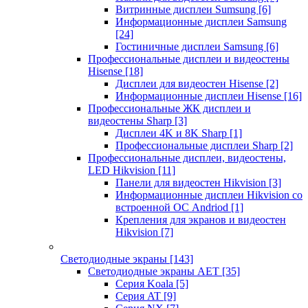
Витринные дисплеи Sumsung
[6]
Информационные дисплеи Samsung
[24]
Гостиничные дисплеи Samsung
[6]
Профессиональные дисплеи и видеостены
Hisense
[18]
Дисплеи для видеостен Hisense
[2]
Информационные дисплеи Hisense
[16]
Профессиональные ЖК дисплеи и
видеостены Sharp
[3]
Дисплеи 4K и 8K Sharp
[1]
Профессиональные дисплеи Sharp
[2]
Профессиональные дисплеи, видеостены,
LED Hikvision
[11]
Панели для видеостен Hikvision
[3]
Информационные дисплеи Hikvision со
встроенной ОС Andriod
[1]
Крепления для экранов и видеостен
Hikvision
[7]
Светодиодные экраны
[143]
Светодиодные экраны AET
[35]
Cерия Koala
[5]
Серия AT
[9]