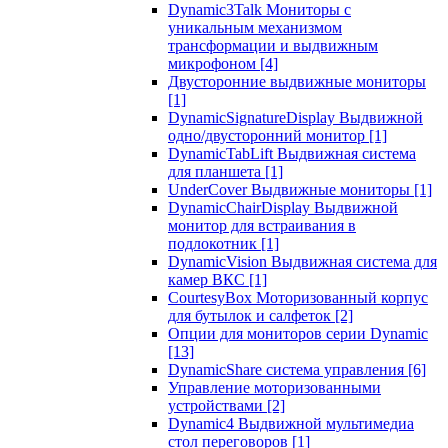
Dynamic3Talk Мониторы с
уникальным механизмом
трансформации и выдвижным
микрофоном
[4]
Двусторонние выдвижные мониторы
[1]
DynamicSignatureDisplay Выдвижной
одно/двусторонний монитор
[1]
DynamicTabLift Выдвижная система
для планшета
[1]
UnderCover Выдвижные мониторы
[1]
DynamicChairDisplay Выдвижной
монитор для встраивания в
подлокотник
[1]
DynamicVision Выдвижная система для
камер ВКС
[1]
CourtesyBox Моторизованный корпус
для бутылок и салфеток
[2]
Опции для мониторов серии Dynamic
[13]
DynamicShare система управления
[6]
Управление моторизованными
устройствами
[2]
Dynamic4 Выдвижной мультимедиа
стол переговоров
[1]