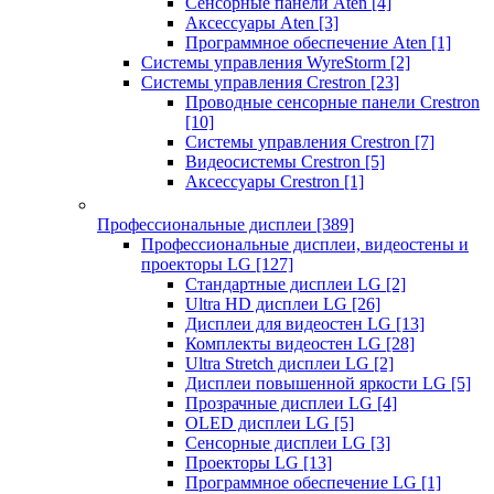
Сенсорные панели Aten
[4]
Аксессуары Aten
[3]
Программное обеспечение Aten
[1]
Системы управления WyreStorm
[2]
Системы управления Crestron
[23]
Проводные сенсорные панели Crestron
[10]
Системы управления Crestron
[7]
Видеосистемы Crestron
[5]
Аксессуары Crestron
[1]
Профессиональные дисплеи
[389]
Профессиональные дисплеи, видеостены и
проекторы LG
[127]
Стандартные дисплеи LG
[2]
Ultra HD дисплеи LG
[26]
Дисплеи для видеостен LG
[13]
Комплекты видеостен LG
[28]
Ultra Stretch дисплеи LG
[2]
Дисплеи повышенной яркости LG
[5]
Прозрачные дисплеи LG
[4]
OLED дисплеи LG
[5]
Сенсорные дисплеи LG
[3]
Проекторы LG
[13]
Программное обеспечение LG
[1]