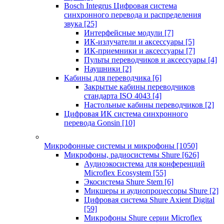
Bosch Integrus Цифровая система
синхронного перевода и распределения
звука
[25]
Интерфейсные модули
[7]
ИК-излучатели и аксессуары
[5]
ИК-приемники и аксессуары
[7]
Пульты переводчиков и аксессуары
[4]
Наушники
[2]
Кабины для переводчика
[6]
Закрытые кабины переводчиков
стандарта ISO 4043
[4]
Настольные кабины переводчиков
[2]
Цифровая ИК система синхронного
перевода Gonsin
[10]
Микрофонные системы и микрофоны
[1050]
Микрофоны, радиосистемы Shure
[626]
Аудиоэкосистема для конференций
Microflex Ecosystem
[55]
Экосистема Shure Stem
[6]
Микшеры и аудиопроцессоры Shure
[2]
Цифровая система Shure Axient Digital
[59]
Микрофоны Shure серии Microflex