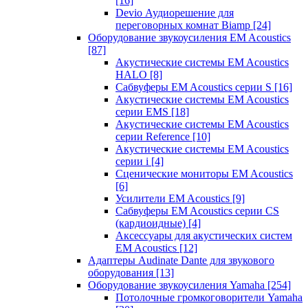
[16]
Devio Аудиорешение для
переговорных комнат Biamp
[24]
Оборудование звукоусиления EM Acoustics
[87]
Акустические системы EM Acoustics
HALO
[8]
Сабвуферы EM Acoustics серии S
[16]
Акустические системы EM Acoustics
серии EMS
[18]
Акустические системы EM Acoustics
серии Reference
[10]
Акустические системы EM Acoustics
серии i
[4]
Сценические мониторы EM Acoustics
[6]
Усилители EM Acoustics
[9]
Сабвуферы EM Acoustics серии CS
(кардиоидные)
[4]
Аксессуары для акустических систем
EM Acoustics
[12]
Адаптеры Audinate Dante для звукового
оборудования
[13]
Оборудование звукоусиления Yamaha
[254]
Потолочные громкоговорители Yamaha