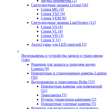
Медиа периметры
[2]
Светодиодные экраны Leyard
[16]
Серия MG
[4]
Серия TXF
[6]
Серия VEM
[6]
Светодиодные экраны LianTronics
[12]
Серия VA
[4]
Серия VL
[4]
Серия VH
[3]
Серия V
[1]
Аксессуары для LED панелей
[2]
Видеокамеры и устройства записи и трансляции
[106]
Решения для захвата и передачи видео
Lumens
[9]
Поворотные и стационарные камеры Lumens
[50]
Видеокамеры и трансиверы Bolin
[33]
Поворотные камеры для помещений
[21]
Трансиверы
[5]
Пульты управления камерами
[2]
Поворотные уличные камеры
[5]
Решения для видеозахвата и потокового