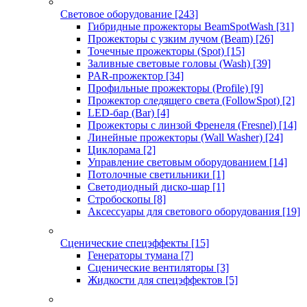
Световое оборудование
[243]
Гибридные прожекторы BeamSpotWash
[31]
Прожекторы с узким лучом (Beam)
[26]
Точечные прожекторы (Spot)
[15]
Заливные световые головы (Wash)
[39]
PAR-прожектор
[34]
Профильные прожекторы (Profile)
[9]
Прожектор следящего света (FollowSpot)
[2]
LED-бар (Bar)
[4]
Прожекторы с линзой Френеля (Fresnel)
[14]
Линейные прожекторы (Wall Washer)
[24]
Циклорама
[2]
Управление световым оборудованием
[14]
Потолочные светильники
[1]
Светодиодный диско-шар
[1]
Стробоскопы
[8]
Аксессуары для светового оборудования
[19]
Сценические спецэффекты
[15]
Генераторы тумана
[7]
Сценические вентиляторы
[3]
Жидкости для спецэффектов
[5]