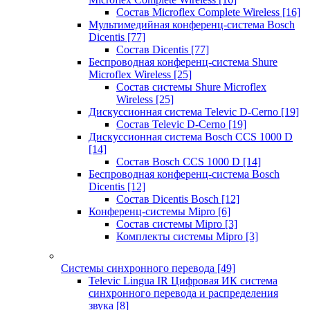
Состав Microflex Complete Wireless
[16]
Мультимедийная конференц-система Bosch
Dicentis
[77]
Состав Dicentis
[77]
Беспроводная конференц-система Shure
Microflex Wireless
[25]
Состав системы Shure Microflex
Wireless
[25]
Дискуссионная система Televic D-Cerno
[19]
Состав Televic D-Cerno
[19]
Дискуссионная система Bosch CCS 1000 D
[14]
Состав Bosch CCS 1000 D
[14]
Беспроводная конференц-система Bosch
Dicentis
[12]
Состав Dicentis Bosch
[12]
Конференц-системы Mipro
[6]
Состав системы Mipro
[3]
Комплекты системы Mipro
[3]
Системы синхронного перевода
[49]
Televic Lingua IR Цифровая ИК система
синхронного перевода и распределения
звука
[8]