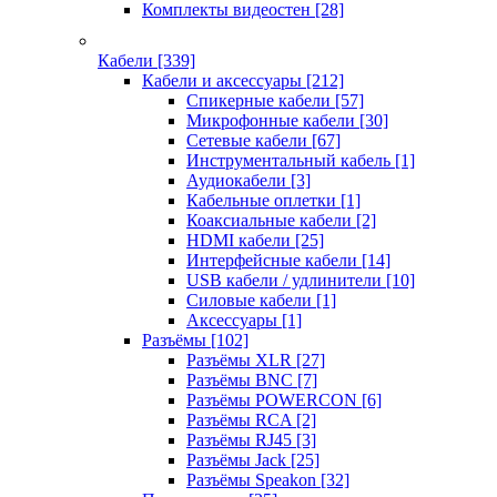
Комплекты видеостен
[28]
Кабели
[339]
Кабели и аксессуары
[212]
Спикерные кабели
[57]
Микрофонные кабели
[30]
Сетевые кабели
[67]
Инструментальный кабель
[1]
Аудиокабели
[3]
Кабельные оплетки
[1]
Коаксиальные кабели
[2]
HDMI кабели
[25]
Интерфейсные кабели
[14]
USB кабели / удлинители
[10]
Силовые кабели
[1]
Аксессуары
[1]
Разъёмы
[102]
Разъёмы XLR
[27]
Разъёмы BNC
[7]
Разъёмы POWERCON
[6]
Разъёмы RCA
[2]
Разъёмы RJ45
[3]
Разъёмы Jack
[25]
Разъёмы Speakon
[32]