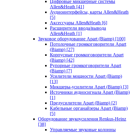
Цифровые микшерные системы
Allen&Heath
[41]
Аудиоинтерфейсы, карты Allen&Heath
[5]
Аксессуары Allen&Heath
[6]
Расширители ввода/вывода
Allen&Heath
[1]
Звуковое оборудование Apart (Biamp)
[100]
Потолочные громкоговорители Apart
(Biamp)
[27]
Корпусные громкоговорители Apart
(Biamp)
[42]
Рупорные громкоговорители Apart
(Biamp)
[7]
Усилители мощности Apart (Biamp)
[13]
Микшеры-усилители Apart (Biamp)
[3]
Источники аудиосигнала Apart (Biamp)
[1]
Предусилители Apart (Biamp)
[2]
Кабельные органайзеры Apart (Biamp)
[5]
Оборудование звукоусиления Renkus-Heinz
[38]
Управляемые звуковые колонны