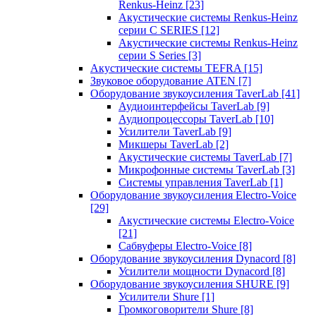
Renkus-Heinz
[23]
Акустические системы Renkus-Heinz
серии C SERIES
[12]
Акустические системы Renkus-Heinz
серии S Series
[3]
Акустические системы TEFRA
[15]
Звуковое оборудование ATEN
[7]
Оборудование звукоусиления TaverLab
[41]
Аудиоинтерфейсы TaverLab
[9]
Аудиопроцессоры TaverLab
[10]
Усилители TaverLab
[9]
Микшеры TaverLab
[2]
Акустические системы TaverLab
[7]
Микрофонные системы TaverLab
[3]
Системы управления TaverLab
[1]
Оборудование звукоусиления Electro-Voice
[29]
Акустические системы Electro-Voice
[21]
Сабвуферы Electro-Voice
[8]
Оборудование звукоусиления Dynacord
[8]
Усилители мощности Dynacord
[8]
Оборудование звукоусиления SHURE
[9]
Усилители Shure
[1]
Громкоговорители Shure
[8]