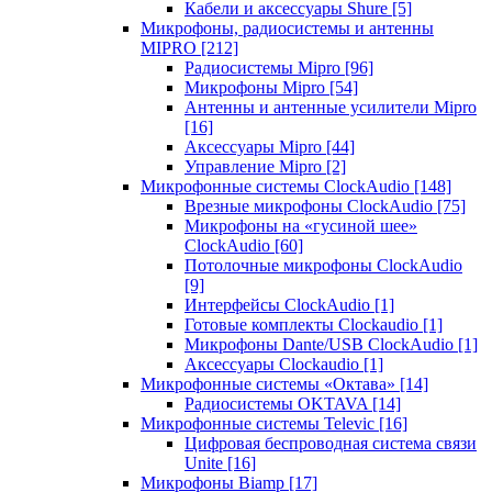
Кабели и аксессуары Shure
[5]
Микрофоны, радиосистемы и антенны
MIPRO
[212]
Радиосистемы Mipro
[96]
Микрофоны Mipro
[54]
Антенны и антенные усилители Mipro
[16]
Аксессуары Mipro
[44]
Управление Mipro
[2]
Микрофонные системы ClockAudio
[148]
Врезные микрофоны ClockAudio
[75]
Микрофоны на «гусиной шее»
ClockAudio
[60]
Потолочные микрофоны ClockAudio
[9]
Интерфейсы ClockAudio
[1]
Готовые комплекты Clockaudio
[1]
Микрофоны Dante/USB ClockAudio
[1]
Аксессуары Clockaudio
[1]
Микрофонные системы «Октава»
[14]
Радиосистемы OKTAVA
[14]
Микрофонные системы Televic
[16]
Цифровая беспроводная система связи
Unite
[16]
Микрофоны Biamp
[17]