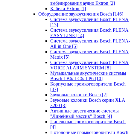
эмбедирования аудио Extron
[2]
Кабели Extron
[1]
Оборудование звукоусиления Bosch
[146]
Система звукоусиления Bosch PLENA
[13]
Система звукоусиления Bosch PLENA
EASY LINE
[14]
Система звукоусиления Bosch PLENA-
All-in-One
[5]
Система звукоусиления Bosch PLENA
Matrix
[5]
Система звукоусиления Bosch PLENA
VOICE ALARM SYSTEM
[8]
Музыкальные акустические системы
Bosch LB6/ LC6/ LP6
[10]
Корпусные громкоговорители Bosch
[37]
Звуковые колонки Bosch
[2]
Звуковые колонки Bosch серии XLA
3200
[3]
Активные акустические системы
"Линейный массив" Bosch
[4]
Панельные громкоговорители Bosch
[4]
Потолочные громкоговорители Bosch