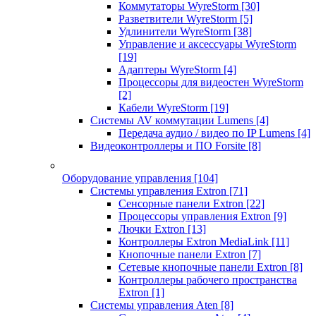
Коммутаторы WyreStorm
[30]
Разветвители WyreStorm
[5]
Удлинители WyreStorm
[38]
Управление и аксессуары WyreStorm
[19]
Адаптеры WyreStorm
[4]
Процессоры для видеостен WyreStorm
[2]
Кабели WyreStorm
[19]
Системы AV коммутации Lumens
[4]
Передача аудио / видео по IP Lumens
[4]
Видеоконтроллеры и ПО Forsite
[8]
Оборудование управления
[104]
Системы управления Extron
[71]
Сенсорные панели Extron
[22]
Процессоры управления Extron
[9]
Лючки Extron
[13]
Контроллеры Extron MediaLink
[11]
Кнопочные панели Extron
[7]
Сетевые кнопочные панели Extron
[8]
Контроллеры рабочего пространства
Extron
[1]
Системы управления Aten
[8]