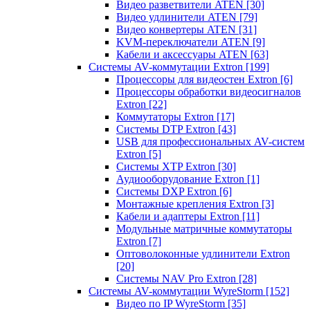
Видео разветвители ATEN
[30]
Видео удлинители ATEN
[79]
Видео конвертеры ATEN
[31]
KVM-переключатели ATEN
[9]
Кабели и аксессуары ATEN
[63]
Системы AV-коммутации Extron
[199]
Процессоры для видеостен Extron
[6]
Процессоры обработки видеосигналов
Extron
[22]
Коммутаторы Extron
[17]
Системы DTP Extron
[43]
USB для профессиональных AV-систем
Extron
[5]
Системы XTP Extron
[30]
Аудиооборудование Extron
[1]
Системы DXP Extron
[6]
Монтажные крепления Extron
[3]
Кабели и адаптеры Extron
[11]
Модульные матричные коммутаторы
Extron
[7]
Оптоволоконные удлинители Extron
[20]
Системы NAV Pro Extron
[28]
Системы AV-коммутации WyreStorm
[152]
Видео по IP WyreStorm
[35]