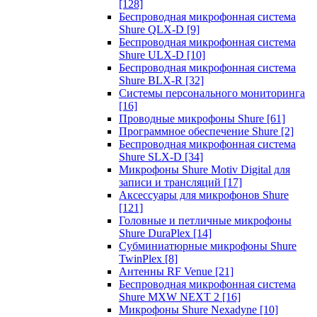
[128]
Беспроводная микрофонная система
Shure QLX-D
[9]
Беспроводная микрофонная система
Shure ULX-D
[10]
Беспроводная микрофонная система
Shure BLX-R
[32]
Системы персонального мониторинга
[16]
Проводные микрофоны Shure
[61]
Программное обеспечение Shure
[2]
Беспроводная микрофонная система
Shure SLX-D
[34]
Микрофоны Shure Motiv Digital для
записи и трансляций
[17]
Аксессуары для микрофонов Shure
[121]
Головные и петличные микрофоны
Shure DuraPlex
[14]
Субминиатюрные микрофоны Shure
TwinPlex
[8]
Антенны RF Venue
[21]
Беспроводная микрофонная система
Shure MXW NEXT 2
[16]
Микрофоны Shure Nexadyne
[10]