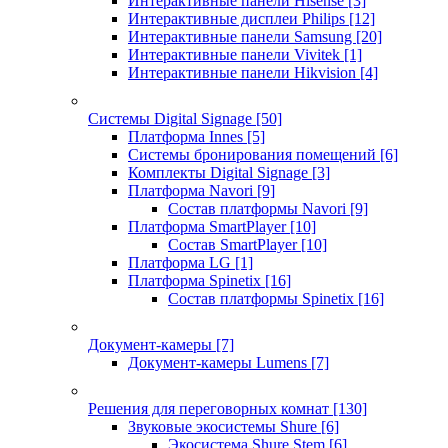
Интерактивные панели Hisense
[3]
Интерактивные дисплеи Philips
[12]
Интерактивные панели Samsung
[20]
Интерактивные панели Vivitek
[1]
Интерактивные панели Hikvision
[4]
Системы Digital Signage
[50]
Платформа Innes
[5]
Системы бронирования помещений
[6]
Комплекты Digital Signage
[3]
Платформа Navori
[9]
Состав платформы Navori
[9]
Платформа SmartPlayer
[10]
Состав SmartPlayer
[10]
Платформа LG
[1]
Платформа Spinetix
[16]
Состав платформы Spinetix
[16]
Документ-камеры
[7]
Документ-камеры Lumens
[7]
Решения для переговорных комнат
[130]
Звуковые экосистемы Shure
[6]
Экосистема Shure Stem
[6]