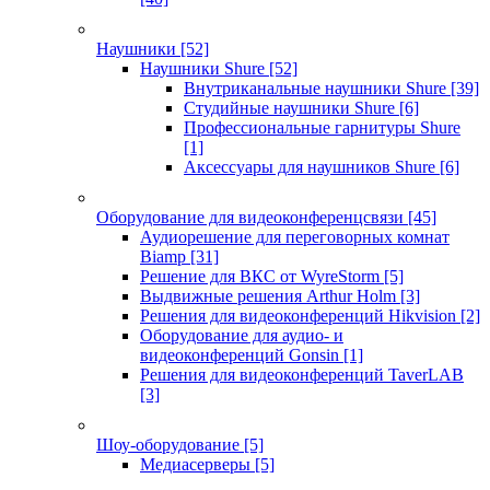
Наушники
[52]
Наушники Shure
[52]
Внутриканальные наушники Shure
[39]
Студийные наушники Shure
[6]
Профессиональные гарнитуры Shure
[1]
Аксессуары для наушников Shure
[6]
Оборудование для видеоконференцсвязи
[45]
Аудиорешение для переговорных комнат
Biamp
[31]
Решение для ВКС от WyreStorm
[5]
Выдвижные решения Arthur Holm
[3]
Решения для видеоконференций Hikvision
[2]
Оборудование для аудио- и
видеоконференций Gonsin
[1]
Решения для видеоконференций TaverLAB
[3]
Шоу-оборудование
[5]
Медиасерверы
[5]