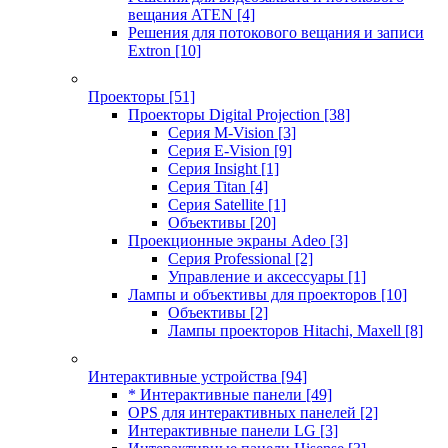
вещания ATEN
[4]
Решения для потокового вещания и записи
Extron
[10]
Проекторы
[51]
Проекторы Digital Projection
[38]
Серия M-Vision
[3]
Серия E-Vision
[9]
Серия Insight
[1]
Серия Titan
[4]
Серия Satellite
[1]
Объективы
[20]
Проекционные экраны Adeo
[3]
Серия Professional
[2]
Управление и аксессуары
[1]
Лампы и объективы для проекторов
[10]
Объективы
[2]
Лампы проекторов Hitachi, Maxell
[8]
Интерактивные устройства
[94]
* Интерактивные панели
[49]
OPS для интерактивных панелей
[2]
Интерактивные панели LG
[3]