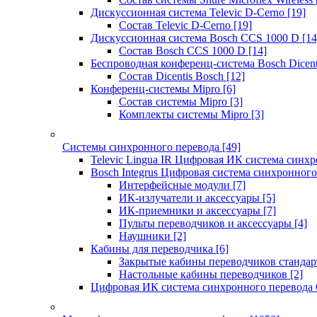
Дискуссионная система Televic D-Cerno
[19]
Состав Televic D-Cerno
[19]
Дискуссионная система Bosch CCS 1000 D
[14
Состав Bosch CCS 1000 D
[14]
Беспроводная конференц-система Bosch Dicen
Состав Dicentis Bosch
[12]
Конференц-системы Mipro
[6]
Состав системы Mipro
[3]
Комплекты системы Mipro
[3]
Системы синхронного перевода
[49]
Televic Lingua IR Цифровая ИК система синхр
Bosch Integrus Цифровая система синхронного
Интерфейсные модули
[7]
ИК-излучатели и аксессуары
[5]
ИК-приемники и аксессуары
[7]
Пульты переводчиков и аксессуары
[4]
Наушники
[2]
Кабины для переводчика
[6]
Закрытые кабины переводчиков стандар
Настольные кабины переводчиков
[2]
Цифровая ИК система синхронного перевода