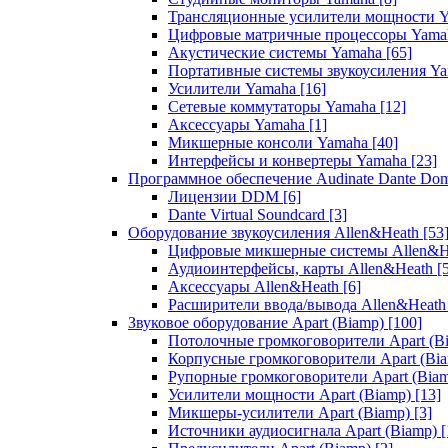
Трансляционные усилители мощности 
Цифровые матричные процессоры Yam
Акустические системы Yamaha
[65]
Портативные системы звукоусиления Y
Усилители Yamaha
[16]
Сетевые коммутаторы Yamaha
[12]
Аксессуары Yamaha
[1]
Микшерные консоли Yamaha
[40]
Интерфейсы и конвертеры Yamaha
[23]
Программное обеспечение Audinate Dante Do
Лицензии DDM
[6]
Dante Virtual Soundcard
[3]
Оборудование звукоусиления Allen&Heath
[53
Цифровые микшерные системы Allen&
Аудиоинтерфейсы, карты Allen&Heath
[
Аксессуары Allen&Heath
[6]
Расширители ввода/вывода Allen&Heat
Звуковое оборудование Apart (Biamp)
[100]
Потолочные громкоговорители Apart (B
Корпусные громкоговорители Apart (Bi
Рупорные громкоговорители Apart (Bia
Усилители мощности Apart (Biamp)
[13]
Микшеры-усилители Apart (Biamp)
[3]
Источники аудиосигнала Apart (Biamp)
[