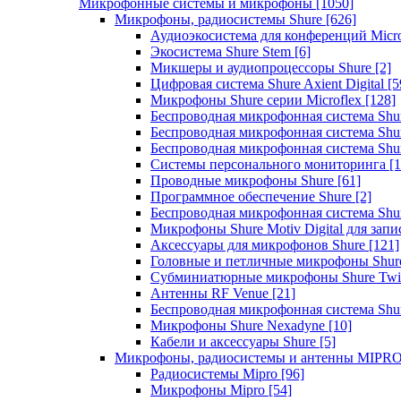
Микрофонные системы и микрофоны
[1050]
Микрофоны, радиосистемы Shure
[626]
Аудиоэкосистема для конференций Micro
Экосистема Shure Stem
[6]
Микшеры и аудиопроцессоры Shure
[2]
Цифровая система Shure Axient Digital
[5
Микрофоны Shure серии Microflex
[128]
Беспроводная микрофонная система Sh
Беспроводная микрофонная система Sh
Беспроводная микрофонная система Sh
Системы персонального мониторинга
[1
Проводные микрофоны Shure
[61]
Программное обеспечение Shure
[2]
Беспроводная микрофонная система Sh
Микрофоны Shure Motiv Digital для зап
Аксессуары для микрофонов Shure
[121]
Головные и петличные микрофоны Shur
Субминиатюрные микрофоны Shure Twi
Антенны RF Venue
[21]
Беспроводная микрофонная система S
Микрофоны Shure Nexadyne
[10]
Кабели и аксессуары Shure
[5]
Микрофоны, радиосистемы и антенны MIPR
Радиосистемы Mipro
[96]
Микрофоны Mipro
[54]