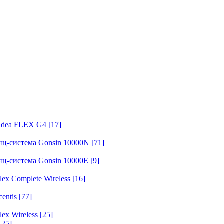
fidea FLEX G4
[17]
нц-система Gonsin 10000N
[71]
нц-система Gonsin 10000E
[9]
ex Complete Wireless
[16]
entis
[77]
ex Wireless
[25]
[25]