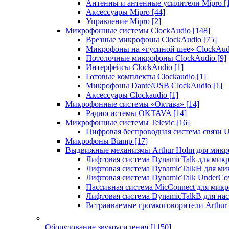
Антенны и антенные усилители Mipro
[
Аксессуары Mipro
[44]
Управление Mipro
[2]
Микрофонные системы ClockAudio
[148]
Врезные микрофоны ClockAudio
[75]
Микрофоны на «гусиной шее» ClockAu
Потолочные микрофоны ClockAudio
[9]
Интерфейсы ClockAudio
[1]
Готовые комплекты Clockaudio
[1]
Микрофоны Dante/USB ClockAudio
[1]
Аксессуары Clockaudio
[1]
Микрофонные системы «Октава»
[14]
Радиосистемы OKTAVA
[14]
Микрофонные системы Televic
[16]
Цифровая беспроводная система связи U
Микрофоны Biamp
[17]
Выдвижные механизмы Arthur Holm для микр
Лифтовая система DynamicTalk для ми
Лифтовая система DynamicTalkH для м
Лифтовая система DynamicTalk UnderCo
Пассивная система MicConnect для мик
Лифтовая система DynamicTalkB для на
Встраиваемые громкоговорители Arthu
Оборудование звукоусиления
[1150]