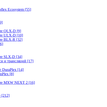
flex Ecosystem
[55]
9]
ure QLX-D
[9]
ure ULX-D
[10]
ure BLX-R
[32]
6]
ure SLX-D
[34]
иси и трансляций
[17]
e DuraPlex
[14]
nPlex
[8]
hure MXW NEXT 2
[16]
O
[212]