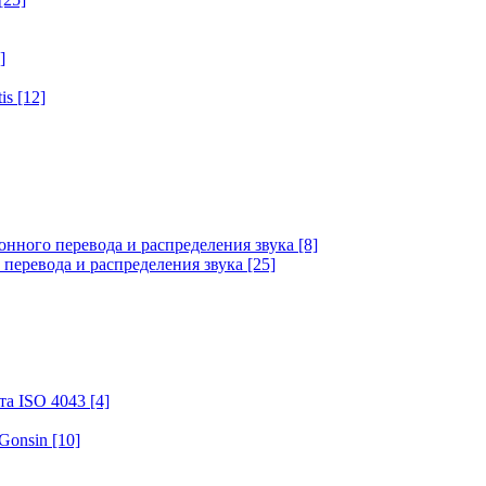
]
tis
[12]
онного перевода и распределения звука
[8]
 перевода и распределения звука
[25]
та ISO 4043
[4]
 Gonsin
[10]