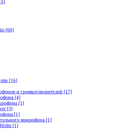
16]
dio
[60]
nite
[16]
офонов и громкоговорителей
[17]
крофона
[4]
икрофона
[1]
ver
[3]
рофона
[1]
стольного микрофона
[1]
r Holm
[1]