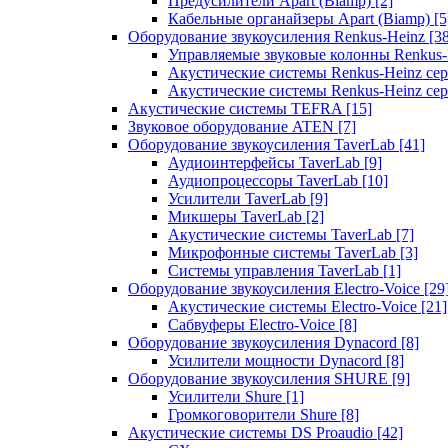
Предусилители Apart (Biamp)
[2]
Кабельные органайзеры Apart (Biamp)
[5
Оборудование звукоусиления Renkus-Heinz
[3
Управляемые звуковые колонны Renkus
Акустические системы Renkus-Heinz с
Акустические системы Renkus-Heinz сер
Акустические системы TEFRA
[15]
Звуковое оборудование ATEN
[7]
Оборудование звукоусиления TaverLab
[41]
Аудиоинтерфейсы TaverLab
[9]
Аудиопроцессоры TaverLab
[10]
Усилители TaverLab
[9]
Микшеры TaverLab
[2]
Акустические системы TaverLab
[7]
Микрофонные системы TaverLab
[3]
Системы управления TaverLab
[1]
Оборудование звукоусиления Electro-Voice
[29
Акустические системы Electro-Voice
[21]
Сабвуферы Electro-Voice
[8]
Оборудование звукоусиления Dynacord
[8]
Усилители мощности Dynacord
[8]
Оборудование звукоусиления SHURE
[9]
Усилители Shure
[1]
Громкоговорители Shure
[8]
Акустические системы DS Proaudio
[42]