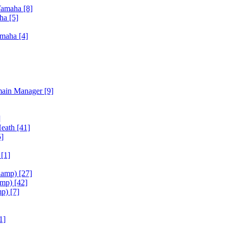
Yamaha
[8]
aha
[5]
amaha
[4]
main Manager
[9]
]
Heath
[41]
5]
h
[1]
iamp)
[27]
amp)
[42]
mp)
[7]
1]