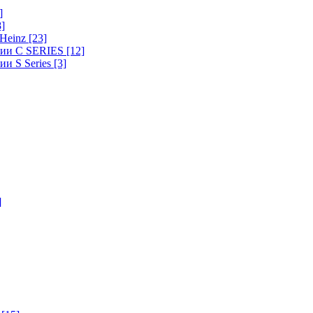
]
8]
-Heinz
[23]
ерии C SERIES
[12]
ии S Series
[3]
]