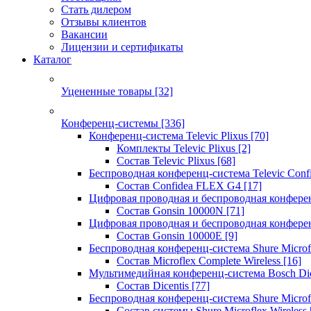
Стать дилером
Отзывы клиентов
Вакансии
Лицензии и сертификаты
Каталог
Уцененные товары
[32]
Конференц-системы
[336]
Конференц-система Televic Plixus
[70]
Комплекты Televic Plixus
[2]
Состав Televic Plixus
[68]
Беспроводная конференц-система Televic Con
Состав Confidea FLEX G4
[17]
Цифровая проводная и беспроводная конфере
Состав Gonsin 10000N
[71]
Цифровая проводная и беспроводная конфере
Состав Gonsin 10000E
[9]
Беспроводная конференц-система Shure Microfl
Состав Microflex Complete Wireless
[16]
Мультимедийная конференц-система Bosch Dic
Состав Dicentis
[77]
Беспроводная конференц-система Shure Microfl
Состав системы Shure Microflex Wireless