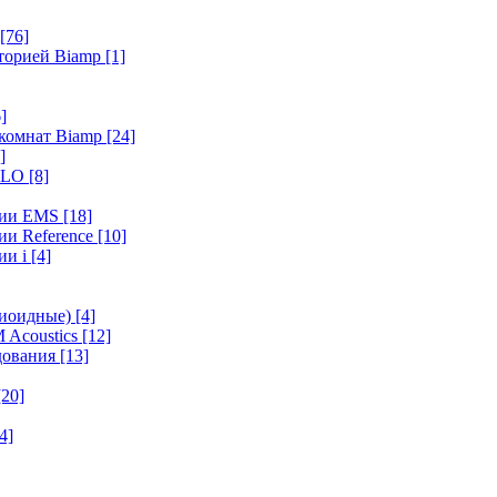
[76]
иторией Biamp
[1]
]
 комнат Biamp
[24]
]
HALO
[8]
ерии EMS
[18]
ии Reference
[10]
ии i
[4]
диоидные)
[4]
 Acoustics
[12]
удования
[13]
[20]
4]