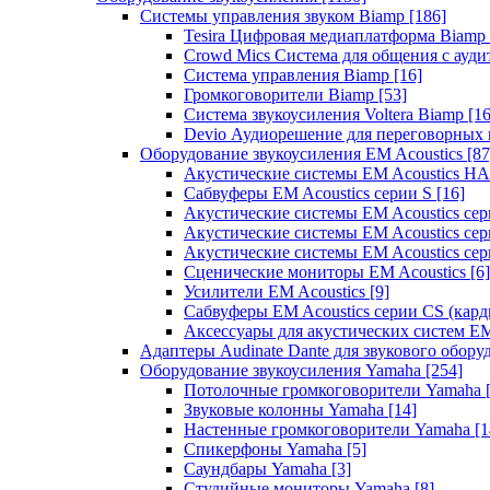
Системы управления звуком Biamp
[186]
Tesira Цифровая медиаплатформа Biamp
Crowd Mics Система для общения с ауд
Система управления Biamp
[16]
Громкоговорители Biamp
[53]
Система звукоусиления Voltera Biamp
[16
Devio Аудиорешение для переговорных
Оборудование звукоусиления EM Acoustics
[87
Акустические системы EM Acoustics 
Сабвуферы EM Acoustics серии S
[16]
Акустические системы EM Acoustics с
Акустические системы EM Acoustics сер
Акустические системы EM Acoustics сер
Сценические мониторы EM Acoustics
[6]
Усилители EM Acoustics
[9]
Сабвуферы EM Acoustics серии CS (кар
Аксессуары для акустических систем EM
Адаптеры Audinate Dante для звукового обор
Оборудование звукоусиления Yamaha
[254]
Потолочные громкоговорители Yamaha
Звуковые колонны Yamaha
[14]
Настенные громкоговорители Yamaha
[1
Спикерфоны Yamaha
[5]
Саундбары Yamaha
[3]
Студийные мониторы Yamaha
[8]