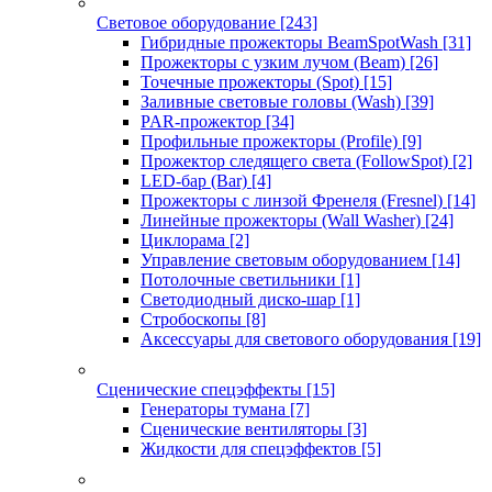
Световое оборудование
[243]
Гибридные прожекторы BeamSpotWash
[31]
Прожекторы с узким лучом (Beam)
[26]
Точечные прожекторы (Spot)
[15]
Заливные световые головы (Wash)
[39]
PAR-прожектор
[34]
Профильные прожекторы (Profile)
[9]
Прожектор следящего света (FollowSpot)
[2]
LED-бар (Bar)
[4]
Прожекторы с линзой Френеля (Fresnel)
[14]
Линейные прожекторы (Wall Washer)
[24]
Циклорама
[2]
Управление световым оборудованием
[14]
Потолочные светильники
[1]
Светодиодный диско-шар
[1]
Стробоскопы
[8]
Аксессуары для светового оборудования
[19]
Сценические спецэффекты
[15]
Генераторы тумана
[7]
Сценические вентиляторы
[3]
Жидкости для спецэффектов
[5]