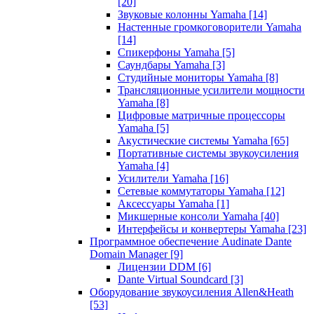
[20]
Звуковые колонны Yamaha
[14]
Настенные громкоговорители Yamaha
[14]
Спикерфоны Yamaha
[5]
Саундбары Yamaha
[3]
Студийные мониторы Yamaha
[8]
Трансляционные усилители мощности
Yamaha
[8]
Цифровые матричные процессоры
Yamaha
[5]
Акустические системы Yamaha
[65]
Портативные системы звукоусиления
Yamaha
[4]
Усилители Yamaha
[16]
Сетевые коммутаторы Yamaha
[12]
Аксессуары Yamaha
[1]
Микшерные консоли Yamaha
[40]
Интерфейсы и конвертеры Yamaha
[23]
Программное обеспечение Audinate Dante
Domain Manager
[9]
Лицензии DDM
[6]
Dante Virtual Soundcard
[3]
Оборудование звукоусиления Allen&Heath
[53]