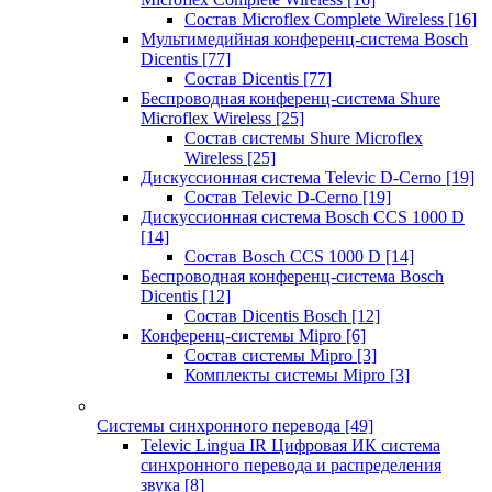
Состав Microflex Complete Wireless
[16]
Мультимедийная конференц-система Bosch
Dicentis
[77]
Состав Dicentis
[77]
Беспроводная конференц-система Shure
Microflex Wireless
[25]
Состав системы Shure Microflex
Wireless
[25]
Дискуссионная система Televic D-Cerno
[19]
Состав Televic D-Cerno
[19]
Дискуссионная система Bosch CCS 1000 D
[14]
Состав Bosch CCS 1000 D
[14]
Беспроводная конференц-система Bosch
Dicentis
[12]
Состав Dicentis Bosch
[12]
Конференц-системы Mipro
[6]
Состав системы Mipro
[3]
Комплекты системы Mipro
[3]
Системы синхронного перевода
[49]
Televic Lingua IR Цифровая ИК система
синхронного перевода и распределения
звука
[8]