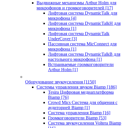
Выдвижные механизмы Arthur Holm для
микрофонов и громкоговорителей
[17]
Лифтовая система DynamicTalk для
микрофона
[4]
Лифтовая система DynamicTalkH для
микрофона
[1]
Лифтовая система DynamicTalk
UnderCover
[3]
Пассивная система MicConnect для
микрофона
[1]
Лифтовая система DynamicTalkB для
настольного микрофона
[1]
Встраиваемые громкоговорители
Arthur Holm
[1]
Оборудование звукоусиления
[1150]
Системы управления звуком Biamp
[186]
Tesira Цифровая медиаплатформа
Biamp
[76]
Crowd Mics Система для общения с
аудиторией Biamp
[1]
Система управления Biamp
[16]
Громкоговорители Biamp
[53]
Система звукоусиления Voltera Biamp