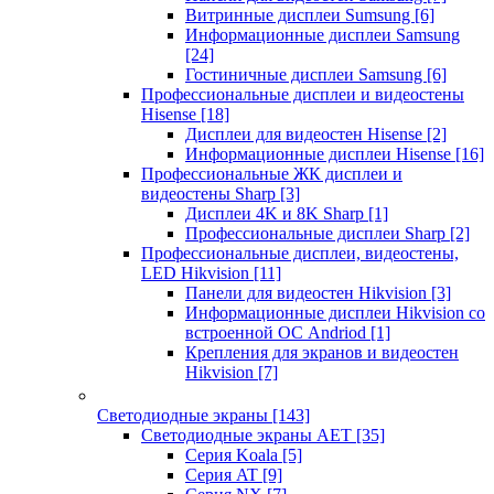
Витринные дисплеи Sumsung
[6]
Информационные дисплеи Samsung
[24]
Гостиничные дисплеи Samsung
[6]
Профессиональные дисплеи и видеостены
Hisense
[18]
Дисплеи для видеостен Hisense
[2]
Информационные дисплеи Hisense
[16]
Профессиональные ЖК дисплеи и
видеостены Sharp
[3]
Дисплеи 4K и 8K Sharp
[1]
Профессиональные дисплеи Sharp
[2]
Профессиональные дисплеи, видеостены,
LED Hikvision
[11]
Панели для видеостен Hikvision
[3]
Информационные дисплеи Hikvision со
встроенной ОС Andriod
[1]
Крепления для экранов и видеостен
Hikvision
[7]
Светодиодные экраны
[143]
Светодиодные экраны AET
[35]
Cерия Koala
[5]
Серия AT
[9]