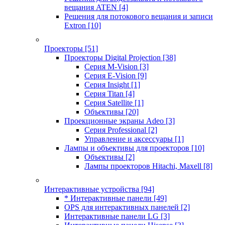
вещания ATEN
[4]
Решения для потокового вещания и записи
Extron
[10]
Проекторы
[51]
Проекторы Digital Projection
[38]
Серия M-Vision
[3]
Серия E-Vision
[9]
Серия Insight
[1]
Серия Titan
[4]
Серия Satellite
[1]
Объективы
[20]
Проекционные экраны Adeo
[3]
Серия Professional
[2]
Управление и аксессуары
[1]
Лампы и объективы для проекторов
[10]
Объективы
[2]
Лампы проекторов Hitachi, Maxell
[8]
Интерактивные устройства
[94]
* Интерактивные панели
[49]
OPS для интерактивных панелей
[2]
Интерактивные панели LG
[3]