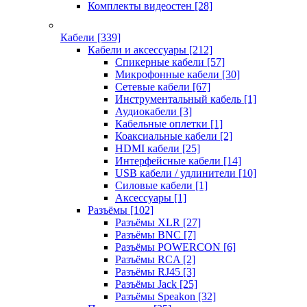
Комплекты видеостен
[28]
Кабели
[339]
Кабели и аксессуары
[212]
Спикерные кабели
[57]
Микрофонные кабели
[30]
Сетевые кабели
[67]
Инструментальный кабель
[1]
Аудиокабели
[3]
Кабельные оплетки
[1]
Коаксиальные кабели
[2]
HDMI кабели
[25]
Интерфейсные кабели
[14]
USB кабели / удлинители
[10]
Силовые кабели
[1]
Аксессуары
[1]
Разъёмы
[102]
Разъёмы XLR
[27]
Разъёмы BNC
[7]
Разъёмы POWERCON
[6]
Разъёмы RCA
[2]
Разъёмы RJ45
[3]
Разъёмы Jack
[25]
Разъёмы Speakon
[32]