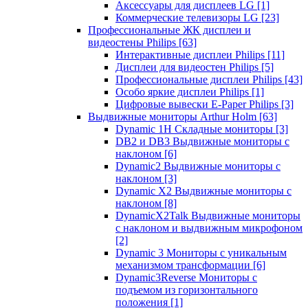
Аксессуары для дисплеев LG
[1]
Коммерческие телевизоры LG
[23]
Профессиональные ЖК дисплеи и
видеостены Philips
[63]
Интерактивные дисплеи Philips
[11]
Дисплеи для видеостен Philips
[5]
Профессиональные дисплеи Philips
[43]
Особо яркие дисплеи Philips
[1]
Цифровые вывески E-Paper Philips
[3]
Выдвижные мониторы Arthur Holm
[63]
Dynamic 1Н Складные мониторы
[3]
DB2 и DB3 Выдвижные мониторы с
наклоном
[6]
Dynamic2 Выдвижные мониторы с
наклоном
[3]
Dynamic X2 Выдвижные мониторы с
наклоном
[8]
DynamicX2Talk Выдвижные мониторы
с наклоном и выдвижным микрофоном
[2]
Dynamic 3 Мониторы с уникальным
механизмом трансформации
[6]
Dynamic3Reverse Мониторы с
подъемом из горизонтального
положения
[1]