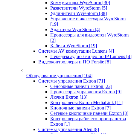
Коммутаторы WyreStorm
[30]
Разветвители WyreStorm
[5]
Удлинители WyreStorm
[38]
Управление и аксессуары WyreStorm
[19]
Адаптеры WyreStorm
[4]
Процессоры для видеостен WyreStorm
[2]
Кабели WyreStorm
[19]
Системы AV коммутации Lumens
[4]
Передача аудио / видео по IP Lumens
[4]
Видеоконтроллеры и ПО Forsite
[8]
Оборудование управления
[104]
Системы управления Extron
[71]
Сенсорные панели Extron
[22]
Процессоры управления Extron
[9]
Лючки Extron
[13]
Контроллеры Extron MediaLink
[11]
Кнопочные панели Extron
[7]
Сетевые кнопочные панели Extron
[8]
Контроллеры рабочего пространства
Extron
[1]
Системы управления Aten
[8]