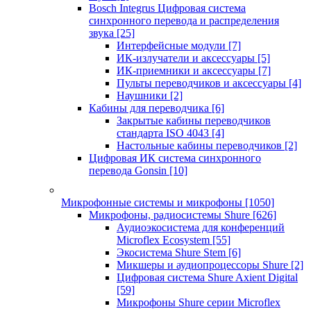
Bosch Integrus Цифровая система
синхронного перевода и распределения
звука
[25]
Интерфейсные модули
[7]
ИК-излучатели и аксессуары
[5]
ИК-приемники и аксессуары
[7]
Пульты переводчиков и аксессуары
[4]
Наушники
[2]
Кабины для переводчика
[6]
Закрытые кабины переводчиков
стандарта ISO 4043
[4]
Настольные кабины переводчиков
[2]
Цифровая ИК система синхронного
перевода Gonsin
[10]
Микрофонные системы и микрофоны
[1050]
Микрофоны, радиосистемы Shure
[626]
Аудиоэкосистема для конференций
Microflex Ecosystem
[55]
Экосистема Shure Stem
[6]
Микшеры и аудиопроцессоры Shure
[2]
Цифровая система Shure Axient Digital
[59]
Микрофоны Shure серии Microflex