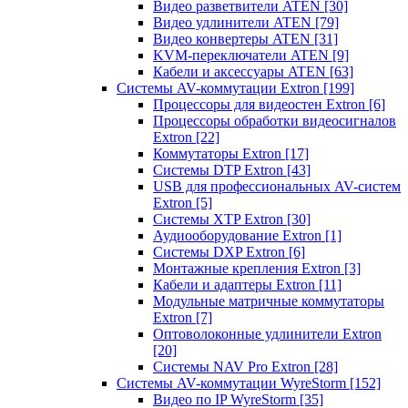
Видео разветвители ATEN
[30]
Видео удлинители ATEN
[79]
Видео конвертеры ATEN
[31]
KVM-переключатели ATEN
[9]
Кабели и аксессуары ATEN
[63]
Системы AV-коммутации Extron
[199]
Процессоры для видеостен Extron
[6]
Процессоры обработки видеосигналов
Extron
[22]
Коммутаторы Extron
[17]
Системы DTP Extron
[43]
USB для профессиональных AV-систем
Extron
[5]
Системы XTP Extron
[30]
Аудиооборудование Extron
[1]
Системы DXP Extron
[6]
Монтажные крепления Extron
[3]
Кабели и адаптеры Extron
[11]
Модульные матричные коммутаторы
Extron
[7]
Оптоволоконные удлинители Extron
[20]
Системы NAV Pro Extron
[28]
Системы AV-коммутации WyreStorm
[152]
Видео по IP WyreStorm
[35]