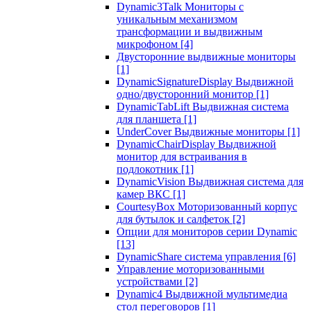
Dynamic3Talk Мониторы с
уникальным механизмом
трансформации и выдвижным
микрофоном
[4]
Двусторонние выдвижные мониторы
[1]
DynamicSignatureDisplay Выдвижной
одно/двусторонний монитор
[1]
DynamicTabLift Выдвижная система
для планшета
[1]
UnderCover Выдвижные мониторы
[1]
DynamicChairDisplay Выдвижной
монитор для встраивания в
подлокотник
[1]
DynamicVision Выдвижная система для
камер ВКС
[1]
CourtesyBox Моторизованный корпус
для бутылок и салфеток
[2]
Опции для мониторов серии Dynamic
[13]
DynamicShare система управления
[6]
Управление моторизованными
устройствами
[2]
Dynamic4 Выдвижной мультимедиа
стол переговоров
[1]