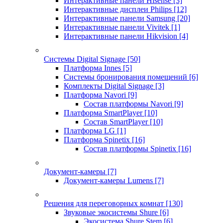
Интерактивные панели Hisense
[3]
Интерактивные дисплеи Philips
[12]
Интерактивные панели Samsung
[20]
Интерактивные панели Vivitek
[1]
Интерактивные панели Hikvision
[4]
Системы Digital Signage
[50]
Платформа Innes
[5]
Системы бронирования помещений
[6]
Комплекты Digital Signage
[3]
Платформа Navori
[9]
Состав платформы Navori
[9]
Платформа SmartPlayer
[10]
Состав SmartPlayer
[10]
Платформа LG
[1]
Платформа Spinetix
[16]
Состав платформы Spinetix
[16]
Документ-камеры
[7]
Документ-камеры Lumens
[7]
Решения для переговорных комнат
[130]
Звуковые экосистемы Shure
[6]
Экосистема Shure Stem
[6]