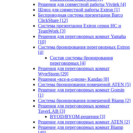
Решения для совместной работы Vivitek
[4]
Шлюз для совместной работы Extron
[1]
Беспроводная система презентации Barco
ClickShare
[12]
Система презентации Extron серии HC и
TeamWork
[3]
Решения для переговорных комнат Yamaha
[10]
Система бронирования переговорных Extron
[4]
Состав системы бронирования
переговорных
[4]
Решения для переговорных комнат
WyreStorm
[29]
Решения «все-в-одном» Kandao
[8]
Система бронирования помещений ATEN
[5]
Решение для переговорных комнат Gonsin
[1]
Система бронирования помещений Biamp
[2]
Решения для переговорных комнат
TaverLAB
[3]
BYOD/BYOM-решения
[3]
Решение для переговорных комнат ATEN
[2]
Решение для переговорных комнат Biamp
[40]