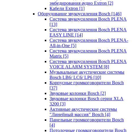
эмбедирования аудио Extron
[2]
Кабели Extron
[1]
Оборудование звукоусиления Bosch
[146]
Система звукоусиления Bosch PLENA
[13]
Система звукоусиления Bosch PLENA
EASY LINE
[14]
Система звукоусиления Bosch PLENA-
All-in-One
[5]
Система звукоусиления Bosch PLENA
Matrix
[5]
Система звукоусиления Bosch PLENA
VOICE ALARM SYSTEM
[8]
Музыкальные акустические системы
Bosch LB6/ LC6/ LP6
[10]
Корпусные громкоговорители Bosch
[37]
Звуковые колонки Bosch
[2]
Звуковые колонки Bosch серии XLA
3200
[3]
Активные акустические системы
"Линейный массив" Bosch
[4]
Панельные громкоговорители Bosch
[4]
Потолочные громкоговорители Bosch