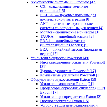
Акустические системы DS Proaudio
[42]
CX - коаксиальные точечные
источники
[15]
PILLAR — звуковые колонны для
архитектурной интеграции
[8]
ANT — активные акустические
системы со встроенным усилением
[4]
Monitor - сценические мониторы
[3]
TAURA — линейный массив
[2]
ERA-i — линейный массив
(инсталляционная версия)
[5]
ERA — линейный массив (прокатная
версия)
[5]
Усилители мощности Powersoft
[49]
Инсталляционные усилители Powersoft
[31]
Туровые усилители Powersoft
[17]
Компактные усилители Powersoft
[1]
Оборудование звукоусиления Extron
[58]
Усилители мощности Extron
[21]
Процессоры обработки сигналов (DSP)
Extron
[17]
Усилители-распределители Extron
[2]
Громкоговорители Extron
[15]
Устройства для деэмбедирования и