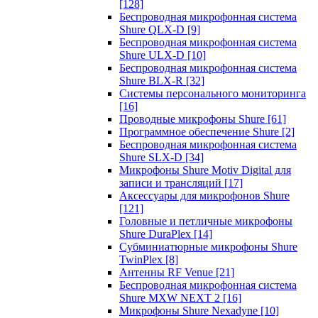
[128]
Беспроводная микрофонная система
Shure QLX-D
[9]
Беспроводная микрофонная система
Shure ULX-D
[10]
Беспроводная микрофонная система
Shure BLX-R
[32]
Системы персонального мониторинга
[16]
Проводные микрофоны Shure
[61]
Программное обеспечение Shure
[2]
Беспроводная микрофонная система
Shure SLX-D
[34]
Микрофоны Shure Motiv Digital для
записи и трансляций
[17]
Аксессуары для микрофонов Shure
[121]
Головные и петличные микрофоны
Shure DuraPlex
[14]
Субминиатюрные микрофоны Shure
TwinPlex
[8]
Антенны RF Venue
[21]
Беспроводная микрофонная система
Shure MXW NEXT 2
[16]
Микрофоны Shure Nexadyne
[10]