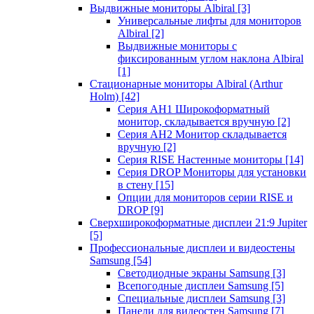
Выдвижные мониторы Albiral
[3]
Универсальные лифты для мониторов
Albiral
[2]
Выдвижные мониторы с
фиксированным углом наклона Albiral
[1]
Стационарные мониторы Albiral (Arthur
Holm)
[42]
Серия AH1 Широкоформатный
монитор, складывается вручную
[2]
Серия AH2 Монитор складывается
вручную
[2]
Серия RISE Настенные мониторы
[14]
Серия DROP Мониторы для установки
в стену
[15]
Опции для мониторов серии RISE и
DROP
[9]
Сверхширокоформатные дисплеи 21:9 Jupiter
[5]
Профессиональные дисплеи и видеостены
Samsung
[54]
Светодиодные экраны Samsung
[3]
Всепогодные дисплеи Samsung
[5]
Специальные дисплеи Samsung
[3]
Панели для видеостен Samsung
[7]