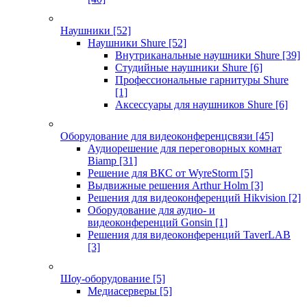
Наушники
[52]
Наушники Shure
[52]
Внутриканальные наушники Shure
[39]
Студийные наушники Shure
[6]
Профессиональные гарнитуры Shure
[1]
Аксессуары для наушников Shure
[6]
Оборудование для видеоконференцсвязи
[45]
Аудиорешение для переговорных комнат
Biamp
[31]
Решение для ВКС от WyreStorm
[5]
Выдвижные решения Arthur Holm
[3]
Решения для видеоконференций Hikvision
[2]
Оборудование для аудио- и
видеоконференций Gonsin
[1]
Решения для видеоконференций TaverLAB
[3]
Шоу-оборудование
[5]
Медиасерверы
[5]