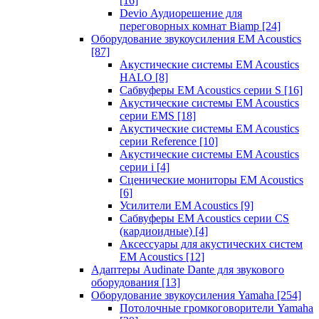
[16]
Devio Аудиорешение для
переговорных комнат Biamp
[24]
Оборудование звукоусиления EM Acoustics
[87]
Акустические системы EM Acoustics
HALO
[8]
Сабвуферы EM Acoustics серии S
[16]
Акустические системы EM Acoustics
серии EMS
[18]
Акустические системы EM Acoustics
серии Reference
[10]
Акустические системы EM Acoustics
серии i
[4]
Сценические мониторы EM Acoustics
[6]
Усилители EM Acoustics
[9]
Сабвуферы EM Acoustics серии CS
(кардиоидные)
[4]
Аксессуары для акустических систем
EM Acoustics
[12]
Адаптеры Audinate Dante для звукового
оборудования
[13]
Оборудование звукоусиления Yamaha
[254]
Потолочные громкоговорители Yamaha