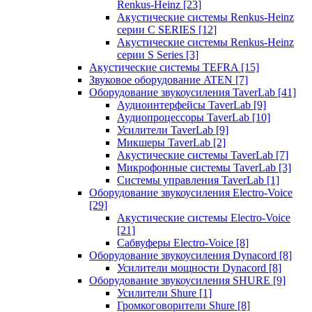
Renkus-Heinz
[23]
Акустические системы Renkus-Heinz
серии C SERIES
[12]
Акустические системы Renkus-Heinz
серии S Series
[3]
Акустические системы TEFRA
[15]
Звуковое оборудование ATEN
[7]
Оборудование звукоусиления TaverLab
[41]
Аудиоинтерфейсы TaverLab
[9]
Аудиопроцессоры TaverLab
[10]
Усилители TaverLab
[9]
Микшеры TaverLab
[2]
Акустические системы TaverLab
[7]
Микрофонные системы TaverLab
[3]
Системы управления TaverLab
[1]
Оборудование звукоусиления Electro-Voice
[29]
Акустические системы Electro-Voice
[21]
Сабвуферы Electro-Voice
[8]
Оборудование звукоусиления Dynacord
[8]
Усилители мощности Dynacord
[8]
Оборудование звукоусиления SHURE
[9]
Усилители Shure
[1]
Громкоговорители Shure
[8]