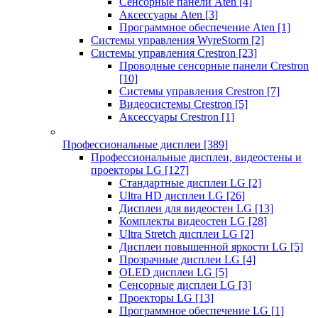
Сенсорные панели Aten
[4]
Аксессуары Aten
[3]
Программное обеспечение Aten
[1]
Системы управления WyreStorm
[2]
Системы управления Crestron
[23]
Проводные сенсорные панели Crestron
[10]
Системы управления Crestron
[7]
Видеосистемы Crestron
[5]
Аксессуары Crestron
[1]
Профессиональные дисплеи
[389]
Профессиональные дисплеи, видеостены и
проекторы LG
[127]
Стандартные дисплеи LG
[2]
Ultra HD дисплеи LG
[26]
Дисплеи для видеостен LG
[13]
Комплекты видеостен LG
[28]
Ultra Stretch дисплеи LG
[2]
Дисплеи повышенной яркости LG
[5]
Прозрачные дисплеи LG
[4]
OLED дисплеи LG
[5]
Сенсорные дисплеи LG
[3]
Проекторы LG
[13]
Программное обеспечение LG
[1]