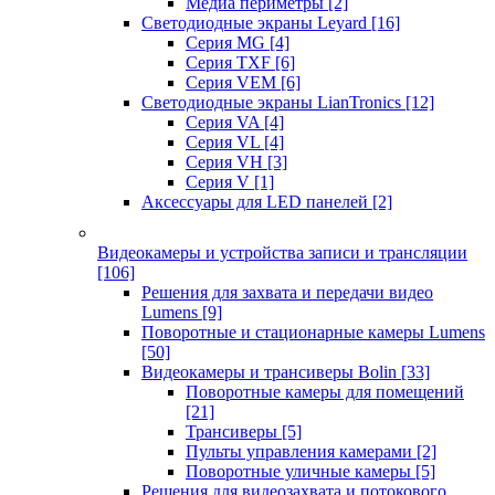
Медиа периметры
[2]
Светодиодные экраны Leyard
[16]
Серия MG
[4]
Серия TXF
[6]
Серия VEM
[6]
Светодиодные экраны LianTronics
[12]
Серия VA
[4]
Серия VL
[4]
Серия VH
[3]
Серия V
[1]
Аксессуары для LED панелей
[2]
Видеокамеры и устройства записи и трансляции
[106]
Решения для захвата и передачи видео
Lumens
[9]
Поворотные и стационарные камеры Lumens
[50]
Видеокамеры и трансиверы Bolin
[33]
Поворотные камеры для помещений
[21]
Трансиверы
[5]
Пульты управления камерами
[2]
Поворотные уличные камеры
[5]
Решения для видеозахвата и потокового