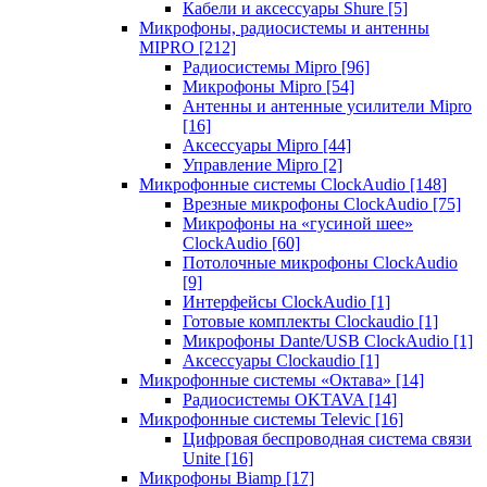
Кабели и аксессуары Shure
[5]
Микрофоны, радиосистемы и антенны
MIPRO
[212]
Радиосистемы Mipro
[96]
Микрофоны Mipro
[54]
Антенны и антенные усилители Mipro
[16]
Аксессуары Mipro
[44]
Управление Mipro
[2]
Микрофонные системы ClockAudio
[148]
Врезные микрофоны ClockAudio
[75]
Микрофоны на «гусиной шее»
ClockAudio
[60]
Потолочные микрофоны ClockAudio
[9]
Интерфейсы ClockAudio
[1]
Готовые комплекты Clockaudio
[1]
Микрофоны Dante/USB ClockAudio
[1]
Аксессуары Clockaudio
[1]
Микрофонные системы «Октава»
[14]
Радиосистемы OKTAVA
[14]
Микрофонные системы Televic
[16]
Цифровая беспроводная система связи
Unite
[16]
Микрофоны Biamp
[17]