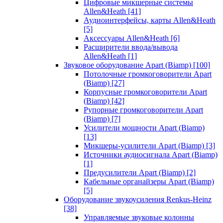
Цифровые микшерные системы
Allen&Heath
[41]
Аудиоинтерфейсы, карты Allen&Heath
[5]
Аксессуары Allen&Heath
[6]
Расширители ввода/вывода
Allen&Heath
[1]
Звуковое оборудование Apart (Biamp)
[100]
Потолочные громкоговорители Apart
(Biamp)
[27]
Корпусные громкоговорители Apart
(Biamp)
[42]
Рупорные громкоговорители Apart
(Biamp)
[7]
Усилители мощности Apart (Biamp)
[13]
Микшеры-усилители Apart (Biamp)
[3]
Источники аудиосигнала Apart (Biamp)
[1]
Предусилители Apart (Biamp)
[2]
Кабельные органайзеры Apart (Biamp)
[5]
Оборудование звукоусиления Renkus-Heinz
[38]
Управляемые звуковые колонны