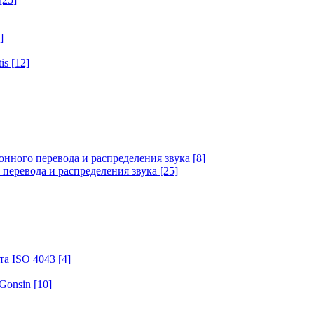
]
tis
[12]
онного перевода и распределения звука
[8]
 перевода и распределения звука
[25]
та ISO 4043
[4]
 Gonsin
[10]