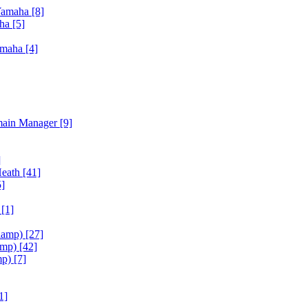
Yamaha
[8]
aha
[5]
amaha
[4]
main Manager
[9]
]
Heath
[41]
5]
h
[1]
iamp)
[27]
amp)
[42]
mp)
[7]
1]