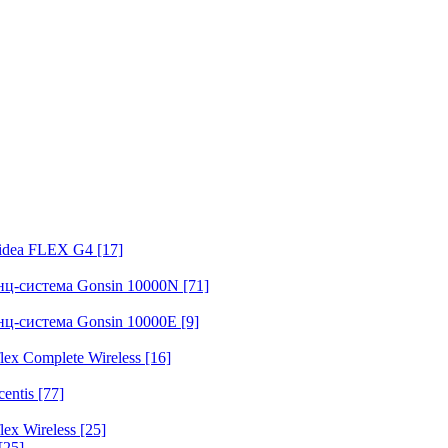
fidea FLEX G4
[17]
нц-система Gonsin 10000N
[71]
нц-система Gonsin 10000E
[9]
ex Complete Wireless
[16]
entis
[77]
ex Wireless
[25]
[25]