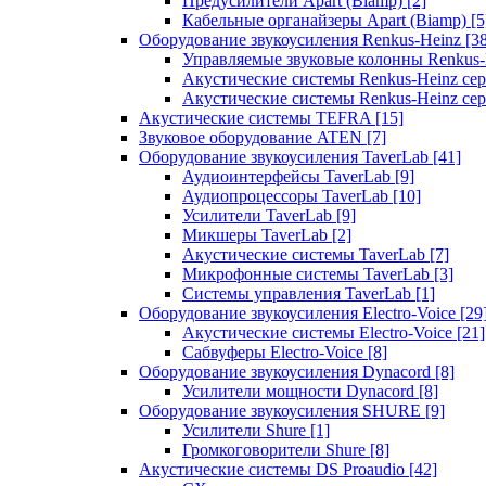
Предусилители Apart (Biamp)
[2]
Кабельные органайзеры Apart (Biamp)
[5
Оборудование звукоусиления Renkus-Heinz
[3
Управляемые звуковые колонны Renkus
Акустические системы Renkus-Heinz с
Акустические системы Renkus-Heinz сер
Акустические системы TEFRA
[15]
Звуковое оборудование ATEN
[7]
Оборудование звукоусиления TaverLab
[41]
Аудиоинтерфейсы TaverLab
[9]
Аудиопроцессоры TaverLab
[10]
Усилители TaverLab
[9]
Микшеры TaverLab
[2]
Акустические системы TaverLab
[7]
Микрофонные системы TaverLab
[3]
Системы управления TaverLab
[1]
Оборудование звукоусиления Electro-Voice
[29
Акустические системы Electro-Voice
[21]
Сабвуферы Electro-Voice
[8]
Оборудование звукоусиления Dynacord
[8]
Усилители мощности Dynacord
[8]
Оборудование звукоусиления SHURE
[9]
Усилители Shure
[1]
Громкоговорители Shure
[8]
Акустические системы DS Proaudio
[42]