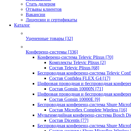
Стать дилером
Отзывы клиентов
Вакансии
Лицензии и сертификаты
Каталог
Уцененные товары
[32]
Конференц-системы
[336]
Конференц-система Televic Plixus
[70]
Комплекты Televic Plixus
[2]
Состав Televic Plixus
[68]
Беспроводная конференц-система Televic Con
Состав Confidea FLEX G4
[17]
Цифровая проводная и беспроводная конфере
Состав Gonsin 10000N
[71]
Цифровая проводная и беспроводная конфере
Состав Gonsin 10000E
[9]
Беспроводная конференц-система Shure Microfl
Состав Microflex Complete Wireless
[16]
Мультимедийная конференц-система Bosch Dic
Состав Dicentis
[77]
Беспроводная конференц-система Shure Microfl
Состав системы Shure Microflex Wireless