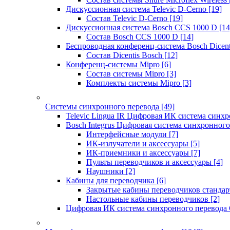
Дискуссионная система Televic D-Cerno
[19]
Состав Televic D-Cerno
[19]
Дискуссионная система Bosch CCS 1000 D
[14
Состав Bosch CCS 1000 D
[14]
Беспроводная конференц-система Bosch Dicen
Состав Dicentis Bosch
[12]
Конференц-системы Mipro
[6]
Состав системы Mipro
[3]
Комплекты системы Mipro
[3]
Системы синхронного перевода
[49]
Televic Lingua IR Цифровая ИК система синхр
Bosch Integrus Цифровая система синхронного
Интерфейсные модули
[7]
ИК-излучатели и аксессуары
[5]
ИК-приемники и аксессуары
[7]
Пульты переводчиков и аксессуары
[4]
Наушники
[2]
Кабины для переводчика
[6]
Закрытые кабины переводчиков стандар
Настольные кабины переводчиков
[2]
Цифровая ИК система синхронного перевода