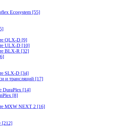
flex Ecosystem
[55]
5]
ure QLX-D
[9]
ure ULX-D
[10]
ure BLX-R
[32]
6]
ure SLX-D
[34]
иси и трансляций
[17]
e DuraPlex
[14]
nPlex
[8]
hure MXW NEXT 2
[16]
O
[212]