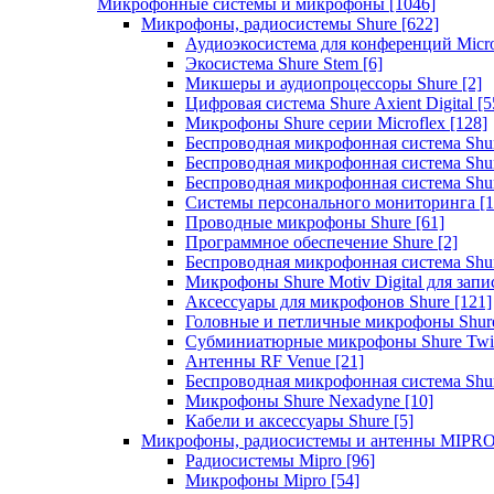
Микрофонные системы и микрофоны
[1046]
Микрофоны, радиосистемы Shure
[622]
Аудиоэкосистема для конференций Micro
Экосистема Shure Stem
[6]
Микшеры и аудиопроцессоры Shure
[2]
Цифровая система Shure Axient Digital
[5
Микрофоны Shure серии Microflex
[128]
Беспроводная микрофонная система Sh
Беспроводная микрофонная система Sh
Беспроводная микрофонная система Sh
Системы персонального мониторинга
[1
Проводные микрофоны Shure
[61]
Программное обеспечение Shure
[2]
Беспроводная микрофонная система Sh
Микрофоны Shure Motiv Digital для зап
Аксессуары для микрофонов Shure
[121]
Головные и петличные микрофоны Shur
Субминиатюрные микрофоны Shure Twi
Антенны RF Venue
[21]
Беспроводная микрофонная система S
Микрофоны Shure Nexadyne
[10]
Кабели и аксессуары Shure
[5]
Микрофоны, радиосистемы и антенны MIPR
Радиосистемы Mipro
[96]
Микрофоны Mipro
[54]