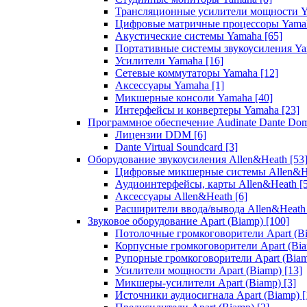
Трансляционные усилители мощности 
Цифровые матричные процессоры Yam
Акустические системы Yamaha
[65]
Портативные системы звукоусиления Y
Усилители Yamaha
[16]
Сетевые коммутаторы Yamaha
[12]
Аксессуары Yamaha
[1]
Микшерные консоли Yamaha
[40]
Интерфейсы и конвертеры Yamaha
[23]
Программное обеспечение Audinate Dante Do
Лицензии DDM
[6]
Dante Virtual Soundcard
[3]
Оборудование звукоусиления Allen&Heath
[53
Цифровые микшерные системы Allen&
Аудиоинтерфейсы, карты Allen&Heath
[
Аксессуары Allen&Heath
[6]
Расширители ввода/вывода Allen&Heat
Звуковое оборудование Apart (Biamp)
[100]
Потолочные громкоговорители Apart (B
Корпусные громкоговорители Apart (Bi
Рупорные громкоговорители Apart (Bia
Усилители мощности Apart (Biamp)
[13]
Микшеры-усилители Apart (Biamp)
[3]
Источники аудиосигнала Apart (Biamp)
[