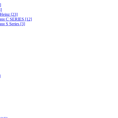
]
8]
-Heinz
[23]
ерии C SERIES
[12]
ии S Series
[3]
]