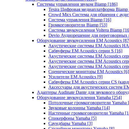
Системы управления звуком Biamp
[186]
Tesira Цифровая медиаплатформа Biamp
Crowd Mics Система для общения с ауд
Система управления Biamp
[16]
Громкоговорители Biamp
[53]
Система звукоусиления Voltera Biamp
[16
Devio Аудиорешение для переговорных
Оборудование звукоусиления EM Acoustics
[87
Акустические системы EM Acoustics 
Сабвуферы EM Acoustics серии S
[16]
Акустические системы EM Acoustics с
Акустические системы EM Acoustics сер
Акустические системы EM Acoustics сер
Сценические мониторы EM Acoustics
[6]
Усилители EM Acoustics
[9]
Сабвуферы EM Acoustics серии CS (кар
Аксессуары для акустических систем EM
Адаптеры Audinate Dante для звукового обор
Оборудование звукоусиления Yamaha
[254]
Потолочные громкоговорители Yamaha
Звуковые колонны Yamaha
[14]
Настенные громкоговорители Yamaha
[1
Спикерфоны Yamaha
[5]
Саундбары Yamaha
[3]
Студийные мониторы Yamaha
[8]