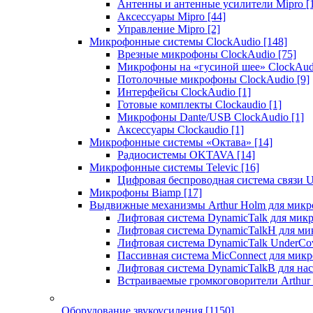
Антенны и антенные усилители Mipro
[
Аксессуары Mipro
[44]
Управление Mipro
[2]
Микрофонные системы ClockAudio
[148]
Врезные микрофоны ClockAudio
[75]
Микрофоны на «гусиной шее» ClockAu
Потолочные микрофоны ClockAudio
[9]
Интерфейсы ClockAudio
[1]
Готовые комплекты Clockaudio
[1]
Микрофоны Dante/USB ClockAudio
[1]
Аксессуары Clockaudio
[1]
Микрофонные системы «Октава»
[14]
Радиосистемы OKTAVA
[14]
Микрофонные системы Televic
[16]
Цифровая беспроводная система связи U
Микрофоны Biamp
[17]
Выдвижные механизмы Arthur Holm для микр
Лифтовая система DynamicTalk для ми
Лифтовая система DynamicTalkH для м
Лифтовая система DynamicTalk UnderCo
Пассивная система MicConnect для мик
Лифтовая система DynamicTalkB для на
Встраиваемые громкоговорители Arthu
Оборудование звукоусиления
[1150]