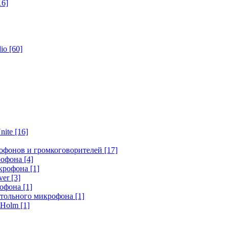
16]
dio
[60]
nite
[16]
офонов и громкоговорителей
[17]
крофона
[4]
икрофона
[1]
ver
[3]
рофона
[1]
стольного микрофона
[1]
r Holm
[1]