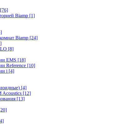
[76]
иторией Biamp
[1]
]
 комнат Biamp
[24]
]
HALO
[8]
ерии EMS
[18]
ии Reference
[10]
ии i
[4]
диоидные)
[4]
 Acoustics
[12]
удования
[13]
[20]
4]