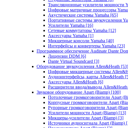
Трансляционные усилители мощности 
Цифровые матричные процессоры Yam
Акустические системы Yamaha
[65]
Портативные системы звукоусиления Y
Усилители Yamaha
[16]
Сетевые коммутаторы Yamaha
[12]
Аксессуары Yamaha
[1]
Микшерные консоли Yamaha
[40]
Интерфейсы и конвертеры Yamaha
[23]
Программное обеспечение Audinate Dante Do
Лицензии DDM
[6]
Dante Virtual Soundcard
[3]
Оборудование звукоусиления Allen&Heath
[53
Цифровые микшерные системы Allen&
Аудиоинтерфейсы, карты Allen&Heath
[
Аксессуары Allen&Heath
[6]
Расширители ввода/вывода Allen&Heat
Звуковое оборудование Apart (Biamp)
[100]
Потолочные громкоговорители Apart (B
Корпусные громкоговорители Apart (Bi
Рупорные громкоговорители Apart (Bia
Усилители мощности Apart (Biamp)
[13]
Микшеры-усилители Apart (Biamp)
[3]
Источники аудиосигнала Apart (Biamp)
[