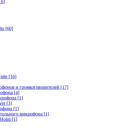
16]
dio
[60]
nite
[16]
офонов и громкоговорителей
[17]
крофона
[4]
икрофона
[1]
ver
[3]
рофона
[1]
стольного микрофона
[1]
r Holm
[1]