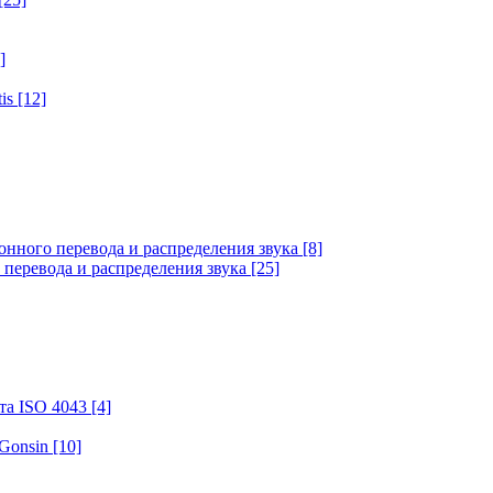
]
tis
[12]
онного перевода и распределения звука
[8]
 перевода и распределения звука
[25]
та ISO 4043
[4]
 Gonsin
[10]