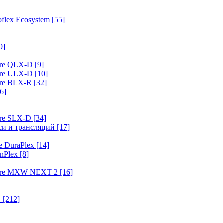
flex Ecosystem
[55]
9]
ure QLX-D
[9]
ure ULX-D
[10]
ure BLX-R
[32]
6]
ure SLX-D
[34]
иси и трансляций
[17]
e DuraPlex
[14]
nPlex
[8]
hure MXW NEXT 2
[16]
O
[212]