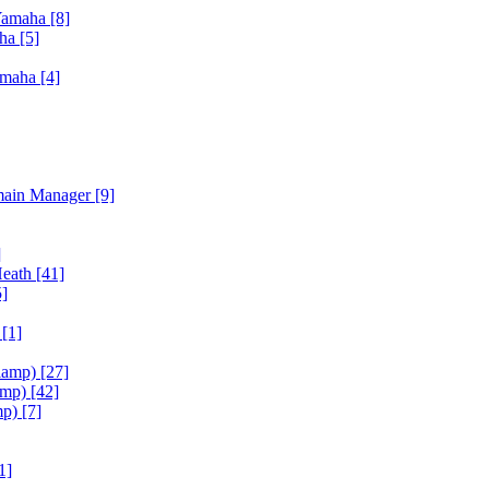
Yamaha
[8]
aha
[5]
amaha
[4]
main Manager
[9]
]
Heath
[41]
5]
h
[1]
iamp)
[27]
amp)
[42]
mp)
[7]
1]