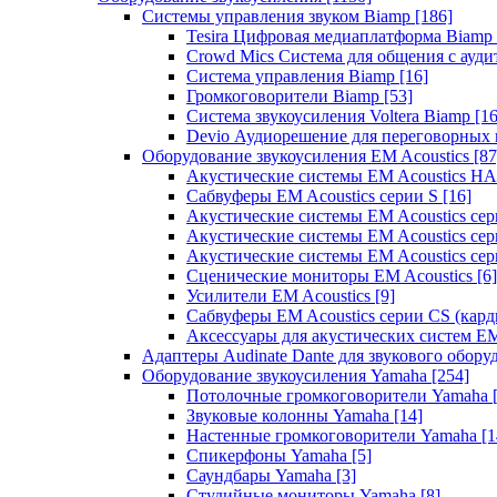
Системы управления звуком Biamp
[186]
Tesira Цифровая медиаплатформа Biamp
Crowd Mics Система для общения с ауд
Система управления Biamp
[16]
Громкоговорители Biamp
[53]
Система звукоусиления Voltera Biamp
[16
Devio Аудиорешение для переговорных
Оборудование звукоусиления EM Acoustics
[87
Акустические системы EM Acoustics 
Сабвуферы EM Acoustics серии S
[16]
Акустические системы EM Acoustics с
Акустические системы EM Acoustics сер
Акустические системы EM Acoustics сер
Сценические мониторы EM Acoustics
[6]
Усилители EM Acoustics
[9]
Сабвуферы EM Acoustics серии CS (кар
Аксессуары для акустических систем EM
Адаптеры Audinate Dante для звукового обор
Оборудование звукоусиления Yamaha
[254]
Потолочные громкоговорители Yamaha
Звуковые колонны Yamaha
[14]
Настенные громкоговорители Yamaha
[1
Спикерфоны Yamaha
[5]
Саундбары Yamaha
[3]
Студийные мониторы Yamaha
[8]