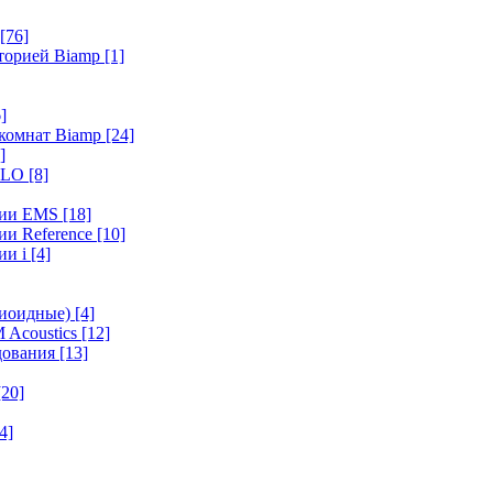
[76]
иторией Biamp
[1]
]
 комнат Biamp
[24]
]
HALO
[8]
ерии EMS
[18]
ии Reference
[10]
ии i
[4]
диоидные)
[4]
 Acoustics
[12]
удования
[13]
[20]
4]