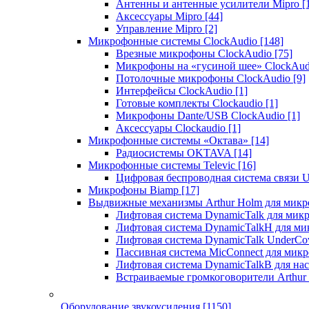
Антенны и антенные усилители Mipro
[
Аксессуары Mipro
[44]
Управление Mipro
[2]
Микрофонные системы ClockAudio
[148]
Врезные микрофоны ClockAudio
[75]
Микрофоны на «гусиной шее» ClockAu
Потолочные микрофоны ClockAudio
[9]
Интерфейсы ClockAudio
[1]
Готовые комплекты Clockaudio
[1]
Микрофоны Dante/USB ClockAudio
[1]
Аксессуары Clockaudio
[1]
Микрофонные системы «Октава»
[14]
Радиосистемы OKTAVA
[14]
Микрофонные системы Televic
[16]
Цифровая беспроводная система связи U
Микрофоны Biamp
[17]
Выдвижные механизмы Arthur Holm для микр
Лифтовая система DynamicTalk для ми
Лифтовая система DynamicTalkH для м
Лифтовая система DynamicTalk UnderCo
Пассивная система MicConnect для мик
Лифтовая система DynamicTalkB для на
Встраиваемые громкоговорители Arthu
Оборудование звукоусиления
[1150]