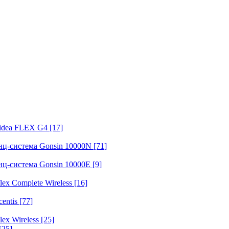
fidea FLEX G4
[17]
нц-система Gonsin 10000N
[71]
нц-система Gonsin 10000E
[9]
ex Complete Wireless
[16]
entis
[77]
ex Wireless
[25]
[25]