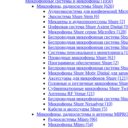
Микрофонные системы и микрофоны
[1050]
Микрофоны, радиосистемы Shure
[626]
Аудиоэкосистема для конференций Micro
Экосистема Shure Stem
[6]
Микшеры и аудиопроцессоры Shure
[2]
Цифровая система Shure Axient Digital
[5
Микрофоны Shure серии Microflex
[128]
Беспроводная микрофонная система Sh
Беспроводная микрофонная система Sh
Беспроводная микрофонная система Sh
Системы персонального мониторинга
[1
Проводные микрофоны Shure
[61]
Программное обеспечение Shure
[2]
Беспроводная микрофонная система Sh
Микрофоны Shure Motiv Digital для зап
Аксессуары для микрофонов Shure
[121]
Головные и петличные микрофоны Shur
Субминиатюрные микрофоны Shure Twi
Антенны RF Venue
[21]
Беспроводная микрофонная система S
Микрофоны Shure Nexadyne
[10]
Кабели и аксессуары Shure
[5]
Микрофоны, радиосистемы и антенны MIPR
Радиосистемы Mipro
[96]
Микрофоны Mipro
[54]