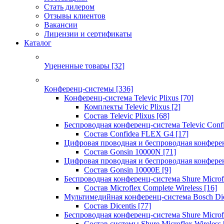
Стать дилером
Отзывы клиентов
Вакансии
Лицензии и сертификаты
Каталог
Уцененные товары
[32]
Конференц-системы
[336]
Конференц-система Televic Plixus
[70]
Комплекты Televic Plixus
[2]
Состав Televic Plixus
[68]
Беспроводная конференц-система Televic Con
Состав Confidea FLEX G4
[17]
Цифровая проводная и беспроводная конфере
Состав Gonsin 10000N
[71]
Цифровая проводная и беспроводная конфере
Состав Gonsin 10000E
[9]
Беспроводная конференц-система Shure Microfl
Состав Microflex Complete Wireless
[16]
Мультимедийная конференц-система Bosch Dic
Состав Dicentis
[77]
Беспроводная конференц-система Shure Microfl
Состав системы Shure Microflex Wireless