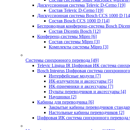
Дискуссионная система Televic D-Cerno
[19]
Состав Televic D-Cerno
[19]
Дискуссионная система Bosch CCS 1000 D
[14
Состав Bosch CCS 1000 D
[14]
Беспроводная конференц-система Bosch Dicen
Состав Dicentis Bosch
[12]
Конференц-системы Mipro
[6]
Состав системы Mipro
[3]
Комплекты системы Mipro
[3]
Системы синхронного перевода
[49]
Televic Lingua IR Цифровая ИК система синхр
Bosch Integrus Цифровая система синхронного
Интерфейсные модули
[7]
ИК-излучатели и аксессуары
[5]
ИК-приемники и аксессуары
[7]
Пульты переводчиков и аксессуары
[4]
Наушники
[2]
Кабины для переводчика
[6]
Закрытые кабины переводчиков стандар
Настольные кабины переводчиков
[2]
Цифровая ИК система синхронного перевода