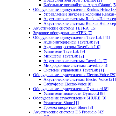
Предусилители Apart (Biamp)
[2]
Кабельные органайзеры Apart (Biamp)
[5
Оборудование звукоусиления Renkus-Heinz
[3
Управляемые звуковые колонны Renkus
Акустические системы Renkus-Heinz с
Акустические системы Renkus-Heinz сер
Акустические системы TEFRA
[15]
Звуковое оборудование ATEN
[7]
Оборудование звукоусиления TaverLab
[41]
Аудиоинтерфейсы TaverLab
[9]
Аудиопроцессоры TaverLab
[10]
Усилители TaverLab
[9]
Микшеры TaverLab
[2]
Акустические системы TaverLab
[7]
Микрофонные системы TaverLab
[3]
Системы управления TaverLab
[1]
Оборудование звукоусиления Electro-Voice
[29
Акустические системы Electro-Voice
[21]
Сабвуферы Electro-Voice
[8]
Оборудование звукоусиления Dynacord
[8]
Усилители мощности Dynacord
[8]
Оборудование звукоусиления SHURE
[9]
Усилители Shure
[1]
Громкоговорители Shure
[8]
Акустические системы DS Proaudio
[42]