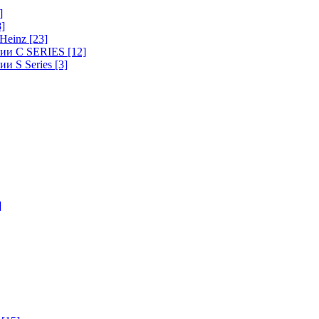
]
8]
-Heinz
[23]
ерии C SERIES
[12]
ии S Series
[3]
]