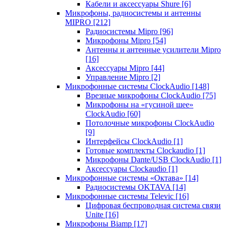
Кабели и аксессуары Shure
[6]
Микрофоны, радиосистемы и антенны
MIPRO
[212]
Радиосистемы Mipro
[96]
Микрофоны Mipro
[54]
Антенны и антенные усилители Mipro
[16]
Аксессуары Mipro
[44]
Управление Mipro
[2]
Микрофонные системы ClockAudio
[148]
Врезные микрофоны ClockAudio
[75]
Микрофоны на «гусиной шее»
ClockAudio
[60]
Потолочные микрофоны ClockAudio
[9]
Интерфейсы ClockAudio
[1]
Готовые комплекты Clockaudio
[1]
Микрофоны Dante/USB ClockAudio
[1]
Аксессуары Clockaudio
[1]
Микрофонные системы «Октава»
[14]
Радиосистемы OKTAVA
[14]
Микрофонные системы Televic
[16]
Цифровая беспроводная система связи
Unite
[16]
Микрофоны Biamp
[17]