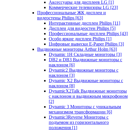
Аксессуары для дисплеев LG
[1]
Коммерческие телевизоры LG
[23]
Профессиональные ЖК дисплеи и
видеостены Philips
[63]
Интерактивные дисплеи Philips
[11]
Дисплеи для видеостен Philips
[5]
Профессиональные дисплеи Philips
[43]
Особо яркие дисплеи Philips
[1]
Цифровые вывески E-Paper Philips
[3]
Выдвижные мониторы Arthur Holm
[63]
Dynamic 1Н Складные мониторы
[3]
DB2 и DB3 Выдвижные мониторы с
наклоном
[6]
Dynamic2 Выдвижные мониторы с
наклоном
[3]
Dynamic X2 Выдвижные мониторы с
наклоном
[8]
DynamicX2Talk Выдвижные мониторы
с наклоном и выдвижным микрофоном
[2]
Dynamic 3 Мониторы с уникальным
механизмом трансформации
[6]
Dynamic3Reverse Мониторы с
подъемом из горизонтального
положения
[1]