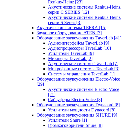
Renkus-Heinz
[23]
Акустические системы Renkus-Heinz
серии C SERIES
[12]
Акустические системы Renkus-Heinz
серии S Series
[3]
Акустические системы TEFRA
[15]
Звуковое оборудование ATEN
[7]
Оборудование звукоусиления TaverLab
[41]
Аудиоинтерфейсы TaverLab
[9]
Аудиопроцессоры TaverLab
[10]
Усилители TaverLab
[9]
Микшеры TaverLab
[2]
Акустические системы TaverLab
[7]
Микрофонные системы TaverLab
[3]
Системы управления TaverLab
[1]
Оборудование звукоусиления Electro-Voice
[29]
Акустические системы Electro-Voice
[21]
Сабвуферы Electro-Voice
[8]
Оборудование звукоусиления Dynacord
[8]
Усилители мощности Dynacord
[8]
Оборудование звукоусиления SHURE
[9]
Усилители Shure
[1]
Громкоговорители Shure
[8]