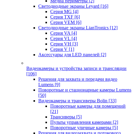
Медиа периметры
[2]
Светодиодные экраны Leyard
[16]
Серия MG
[4]
Серия TXF
[6]
Серия VEM
[6]
Светодиодные экраны LianTronics
[12]
Серия VA
[4]
Серия VL
[4]
Серия VH
[3]
Серия V
[1]
Аксессуары для LED панелей
[2]
Видеокамеры и устройства записи и трансляции
[106]
Решения для захвата и передачи видео
Lumens
[9]
Поворотные и стационарные камеры Lumens
[50]
Видеокамеры и трансиверы Bolin
[33]
Поворотные камеры для помещений
[21]
Трансиверы
[5]
Пульты управления камерами
[2]
Поворотные уличные камеры
[5]
Решения для видеозахвата и потокового