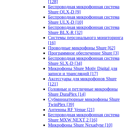
[128]
Беспроводная микрофонная система
Shure QLX-D
[9]
Беспроводная микрофонная система
Shure ULX-D
[10]
Беспроводная микрофонная система
Shure BLX-R
[32]
Системы персонального мониторинга
[16]
Проводные микрофоны Shure
[62]
Программное обеспечение Shure
[3]
Беспроводная микрофонная система
Shure SLX-D
[34]
Микрофоны Shure Motiv Digital для
записи и трансляций
[17]
Аксессуары для микрофонов Shure
[121]
Головные и петличные микрофоны
Shure DuraPlex
[14]
Субминиатюрные микрофоны Shure
TwinPlex
[39]
Антенны RF Venue
[21]
Беспроводная микрофонная система
Shure MXW NEXT 2
[16]
Микрофоны Shure Nexadyne
[10]