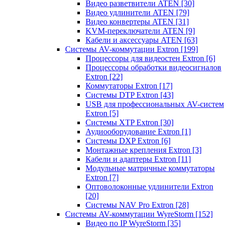
Видео разветвители ATEN
[30]
Видео удлинители ATEN
[79]
Видео конвертеры ATEN
[31]
KVM-переключатели ATEN
[9]
Кабели и аксессуары ATEN
[63]
Системы AV-коммутации Extron
[199]
Процессоры для видеостен Extron
[6]
Процессоры обработки видеосигналов
Extron
[22]
Коммутаторы Extron
[17]
Системы DTP Extron
[43]
USB для профессиональных AV-систем
Extron
[5]
Системы XTP Extron
[30]
Аудиооборудование Extron
[1]
Системы DXP Extron
[6]
Монтажные крепления Extron
[3]
Кабели и адаптеры Extron
[11]
Модульные матричные коммутаторы
Extron
[7]
Оптоволоконные удлинители Extron
[20]
Системы NAV Pro Extron
[28]
Системы AV-коммутации WyreStorm
[152]
Видео по IP WyreStorm
[35]