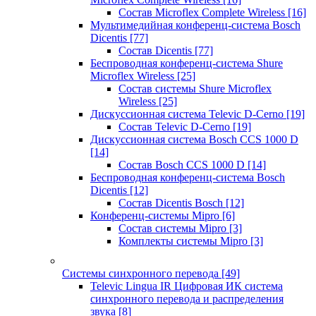
Состав Microflex Complete Wireless
[16]
Мультимедийная конференц-система Bosch
Dicentis
[77]
Состав Dicentis
[77]
Беспроводная конференц-система Shure
Microflex Wireless
[25]
Состав системы Shure Microflex
Wireless
[25]
Дискуссионная система Televic D-Cerno
[19]
Состав Televic D-Cerno
[19]
Дискуссионная система Bosch CCS 1000 D
[14]
Состав Bosch CCS 1000 D
[14]
Беспроводная конференц-система Bosch
Dicentis
[12]
Состав Dicentis Bosch
[12]
Конференц-системы Mipro
[6]
Состав системы Mipro
[3]
Комплекты системы Mipro
[3]
Системы синхронного перевода
[49]
Televic Lingua IR Цифровая ИК система
синхронного перевода и распределения
звука
[8]