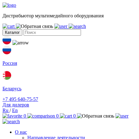
Дистрибьютор мультимедийного оборудования
Каталог
Россия
Беларусь
+7 495 640-75-57
Для дилеров
Ru
/
En
0
0
0
О нас
Направление деятельности