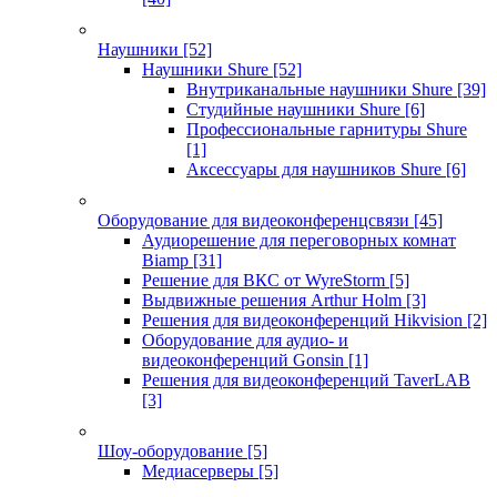
Наушники
[52]
Наушники Shure
[52]
Внутриканальные наушники Shure
[39]
Студийные наушники Shure
[6]
Профессиональные гарнитуры Shure
[1]
Аксессуары для наушников Shure
[6]
Оборудование для видеоконференцсвязи
[45]
Аудиорешение для переговорных комнат
Biamp
[31]
Решение для ВКС от WyreStorm
[5]
Выдвижные решения Arthur Holm
[3]
Решения для видеоконференций Hikvision
[2]
Оборудование для аудио- и
видеоконференций Gonsin
[1]
Решения для видеоконференций TaverLAB
[3]
Шоу-оборудование
[5]
Медиасерверы
[5]