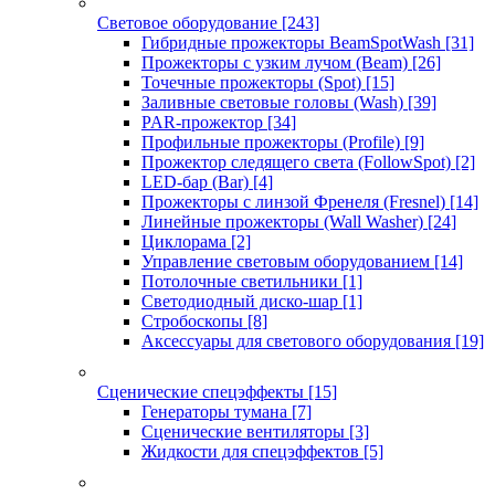
Световое оборудование
[243]
Гибридные прожекторы BeamSpotWash
[31]
Прожекторы с узким лучом (Beam)
[26]
Точечные прожекторы (Spot)
[15]
Заливные световые головы (Wash)
[39]
PAR-прожектор
[34]
Профильные прожекторы (Profile)
[9]
Прожектор следящего света (FollowSpot)
[2]
LED-бар (Bar)
[4]
Прожекторы с линзой Френеля (Fresnel)
[14]
Линейные прожекторы (Wall Washer)
[24]
Циклорама
[2]
Управление световым оборудованием
[14]
Потолочные светильники
[1]
Светодиодный диско-шар
[1]
Стробоскопы
[8]
Аксессуары для светового оборудования
[19]
Сценические спецэффекты
[15]
Генераторы тумана
[7]
Сценические вентиляторы
[3]
Жидкости для спецэффектов
[5]