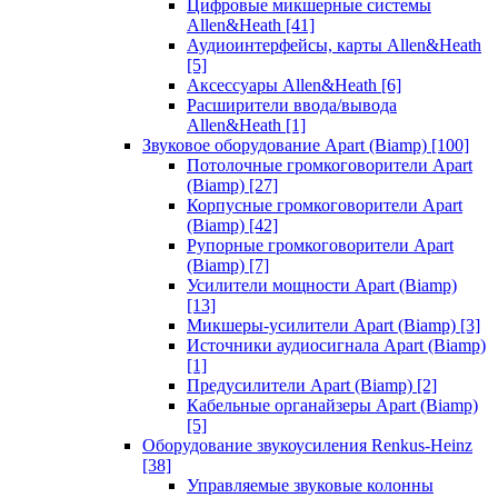
Цифровые микшерные системы
Allen&Heath
[41]
Аудиоинтерфейсы, карты Allen&Heath
[5]
Аксессуары Allen&Heath
[6]
Расширители ввода/вывода
Allen&Heath
[1]
Звуковое оборудование Apart (Biamp)
[100]
Потолочные громкоговорители Apart
(Biamp)
[27]
Корпусные громкоговорители Apart
(Biamp)
[42]
Рупорные громкоговорители Apart
(Biamp)
[7]
Усилители мощности Apart (Biamp)
[13]
Микшеры-усилители Apart (Biamp)
[3]
Источники аудиосигнала Apart (Biamp)
[1]
Предусилители Apart (Biamp)
[2]
Кабельные органайзеры Apart (Biamp)
[5]
Оборудование звукоусиления Renkus-Heinz
[38]
Управляемые звуковые колонны