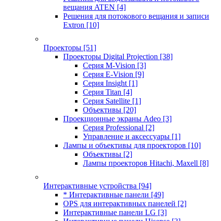
вещания ATEN
[4]
Решения для потокового вещания и записи
Extron
[10]
Проекторы
[51]
Проекторы Digital Projection
[38]
Серия M-Vision
[3]
Серия E-Vision
[9]
Серия Insight
[1]
Серия Titan
[4]
Серия Satellite
[1]
Объективы
[20]
Проекционные экраны Adeo
[3]
Серия Professional
[2]
Управление и аксессуары
[1]
Лампы и объективы для проекторов
[10]
Объективы
[2]
Лампы проекторов Hitachi, Maxell
[8]
Интерактивные устройства
[94]
* Интерактивные панели
[49]
OPS для интерактивных панелей
[2]
Интерактивные панели LG
[3]