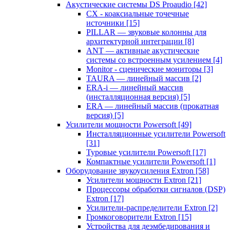
Акустические системы DS Proaudio
[42]
CX - коаксиальные точечные
источники
[15]
PILLAR — звуковые колонны для
архитектурной интеграции
[8]
ANT — активные акустические
системы со встроенным усилением
[4]
Monitor - сценические мониторы
[3]
TAURA — линейный массив
[2]
ERA-i — линейный массив
(инсталляционная версия)
[5]
ERA — линейный массив (прокатная
версия)
[5]
Усилители мощности Powersoft
[49]
Инсталляционные усилители Powersoft
[31]
Туровые усилители Powersoft
[17]
Компактные усилители Powersoft
[1]
Оборудование звукоусиления Extron
[58]
Усилители мощности Extron
[21]
Процессоры обработки сигналов (DSP)
Extron
[17]
Усилители-распределители Extron
[2]
Громкоговорители Extron
[15]
Устройства для деэмбедирования и