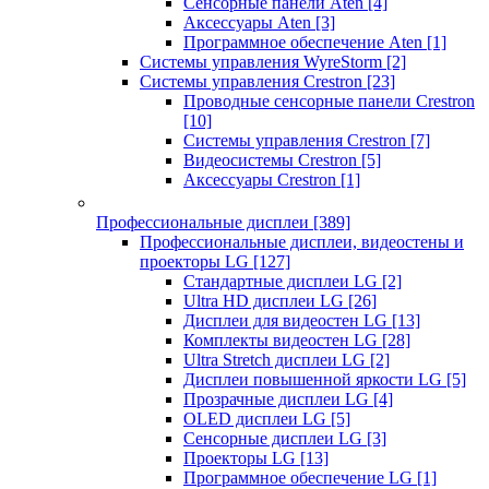
Сенсорные панели Aten
[4]
Аксессуары Aten
[3]
Программное обеспечение Aten
[1]
Системы управления WyreStorm
[2]
Системы управления Crestron
[23]
Проводные сенсорные панели Crestron
[10]
Системы управления Crestron
[7]
Видеосистемы Crestron
[5]
Аксессуары Crestron
[1]
Профессиональные дисплеи
[389]
Профессиональные дисплеи, видеостены и
проекторы LG
[127]
Стандартные дисплеи LG
[2]
Ultra HD дисплеи LG
[26]
Дисплеи для видеостен LG
[13]
Комплекты видеостен LG
[28]
Ultra Stretch дисплеи LG
[2]
Дисплеи повышенной яркости LG
[5]
Прозрачные дисплеи LG
[4]
OLED дисплеи LG
[5]
Сенсорные дисплеи LG
[3]
Проекторы LG
[13]
Программное обеспечение LG
[1]