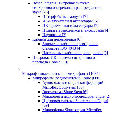
Bosch Integrus Цифровая система
синхронного перевода и распределения
звука
[25]
Интерфейсные модули
[7]
ИК-излучатели и аксессуары
[5]
ИК-приемники и аксессуары
[7]
Пульты переводчиков и аксессуары
[4]
Наушники
[2]
Кабины для переводчика
[6]
Закрытые кабины переводчиков
стандарта ISO 4043
[4]
Настольные кабины переводчиков
[2]
Цифровая ИК система синхронного
перевода Gonsin
[10]
Микрофонные системы и микрофоны
[1084]
Микрофоны, радиосистемы Shure
[660]
Аудиоэкосистема для конференций
Microflex Ecosystem
[55]
Экосистема Shure Stem
[6]
Микшеры и аудиопроцессоры Shure
[2]
Цифровая система Shure Axient Digital
[59]
Микрофоны Shure серии Microflex