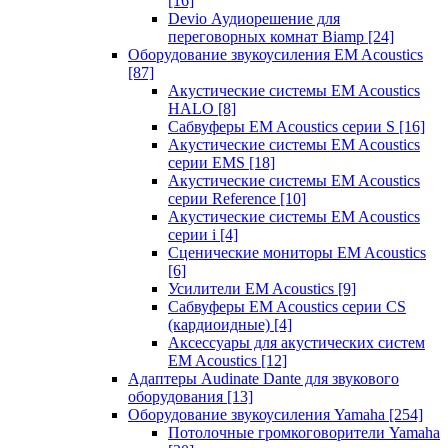
[16]
Devio Аудиорешение для
переговорных комнат Biamp
[24]
Оборудование звукоусиления EM Acoustics
[87]
Акустические системы EM Acoustics
HALO
[8]
Сабвуферы EM Acoustics серии S
[16]
Акустические системы EM Acoustics
серии EMS
[18]
Акустические системы EM Acoustics
серии Reference
[10]
Акустические системы EM Acoustics
серии i
[4]
Сценические мониторы EM Acoustics
[6]
Усилители EM Acoustics
[9]
Сабвуферы EM Acoustics серии CS
(кардиоидные)
[4]
Аксессуары для акустических систем
EM Acoustics
[12]
Адаптеры Audinate Dante для звукового
оборудования
[13]
Оборудование звукоусиления Yamaha
[254]
Потолочные громкоговорители Yamaha