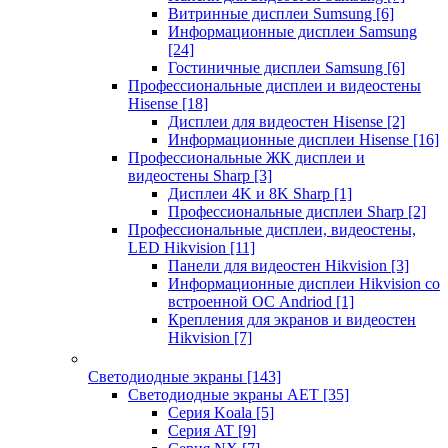
Витринные дисплеи Sumsung
[6]
Информационные дисплеи Samsung
[24]
Гостиничные дисплеи Samsung
[6]
Профессиональные дисплеи и видеостены
Hisense
[18]
Дисплеи для видеостен Hisense
[2]
Информационные дисплеи Hisense
[16]
Профессиональные ЖК дисплеи и
видеостены Sharp
[3]
Дисплеи 4K и 8K Sharp
[1]
Профессиональные дисплеи Sharp
[2]
Профессиональные дисплеи, видеостены,
LED Hikvision
[11]
Панели для видеостен Hikvision
[3]
Информационные дисплеи Hikvision со
встроенной ОС Andriod
[1]
Крепления для экранов и видеостен
Hikvision
[7]
Светодиодные экраны
[143]
Светодиодные экраны AET
[35]
Cерия Koala
[5]
Серия AT
[9]