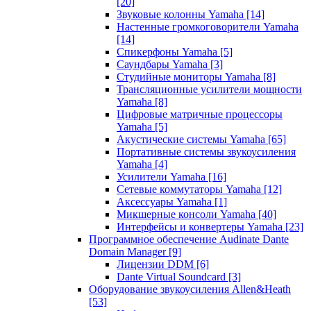
[20]
Звуковые колонны Yamaha
[14]
Настенные громкоговорители Yamaha
[14]
Спикерфоны Yamaha
[5]
Саундбары Yamaha
[3]
Студийные мониторы Yamaha
[8]
Трансляционные усилители мощности
Yamaha
[8]
Цифровые матричные процессоры
Yamaha
[5]
Акустические системы Yamaha
[65]
Портативные системы звукоусиления
Yamaha
[4]
Усилители Yamaha
[16]
Сетевые коммутаторы Yamaha
[12]
Аксессуары Yamaha
[1]
Микшерные консоли Yamaha
[40]
Интерфейсы и конвертеры Yamaha
[23]
Программное обеспечение Audinate Dante
Domain Manager
[9]
Лицензии DDM
[6]
Dante Virtual Soundcard
[3]
Оборудование звукоусиления Allen&Heath
[53]