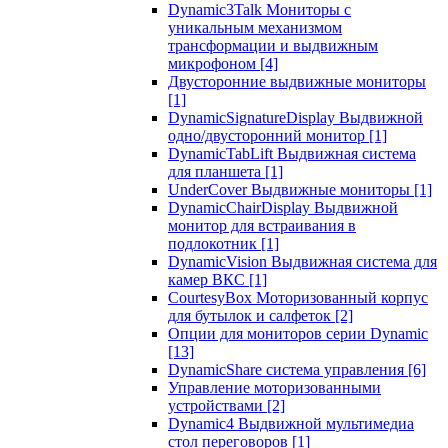
Dynamic3Talk Мониторы с
уникальным механизмом
трансформации и выдвижным
микрофоном
[4]
Двусторонние выдвижные мониторы
[1]
DynamicSignatureDisplay Выдвижной
одно/двусторонний монитор
[1]
DynamicTabLift Выдвижная система
для планшета
[1]
UnderCover Выдвижные мониторы
[1]
DynamicChairDisplay Выдвижной
монитор для встраивания в
подлокотник
[1]
DynamicVision Выдвижная система для
камер ВКС
[1]
CourtesyBox Моторизованный корпус
для бутылок и салфеток
[2]
Опции для мониторов серии Dynamic
[13]
DynamicShare система управления
[6]
Управление моторизованными
устройствами
[2]
Dynamic4 Выдвижной мультимедиа
стол переговоров
[1]