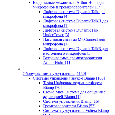
Выдвижные механизмы Arthur Holm для
микрофонов и громкоговорителей
[17]
Лифтовая система DynamicTalk для
микрофона
[4]
Лифтовая система DynamicTalkH для
микрофона
[1]
Лифтовая система DynamicTalk
UnderCover
[3]
Пассивная система MicConnect для
микрофона
[1]
Лифтовая система DynamicTalkB для
настольного микрофона
[1]
Встраиваемые громкоговорители
Arthur Holm
[1]
Оборудование звукоусиления
[1150]
Системы управления звуком Biamp
[186]
Tesira Цифровая медиаплатформа
Biamp
[76]
Crowd Mics Система для общения с
аудиторией Biamp
[1]
Система управления Biamp
[16]
Громкоговорители Biamp
[53]
Система звукоусиления Voltera Biamp