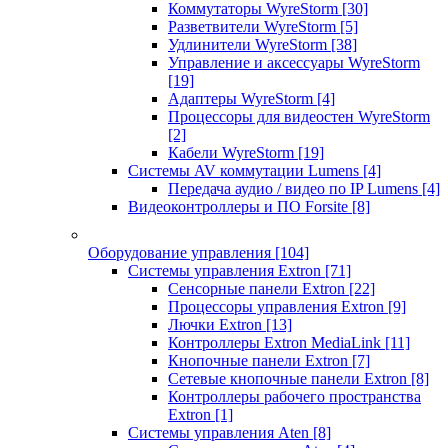
Коммутаторы WyreStorm
[30]
Разветвители WyreStorm
[5]
Удлинители WyreStorm
[38]
Управление и аксессуары WyreStorm
[19]
Адаптеры WyreStorm
[4]
Процессоры для видеостен WyreStorm
[2]
Кабели WyreStorm
[19]
Системы AV коммутации Lumens
[4]
Передача аудио / видео по IP Lumens
[4]
Видеоконтроллеры и ПО Forsite
[8]
Оборудование управления
[104]
Системы управления Extron
[71]
Сенсорные панели Extron
[22]
Процессоры управления Extron
[9]
Лючки Extron
[13]
Контроллеры Extron MediaLink
[11]
Кнопочные панели Extron
[7]
Сетевые кнопочные панели Extron
[8]
Контроллеры рабочего пространства
Extron
[1]
Системы управления Aten
[8]