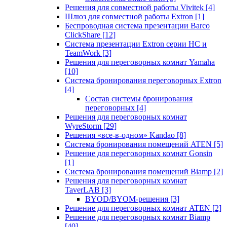
Решения для совместной работы Vivitek
[4]
Шлюз для совместной работы Extron
[1]
Беспроводная система презентации Barco
ClickShare
[12]
Система презентации Extron серии HC и
TeamWork
[3]
Решения для переговорных комнат Yamaha
[10]
Система бронирования переговорных Extron
[4]
Состав системы бронирования
переговорных
[4]
Решения для переговорных комнат
WyreStorm
[29]
Решения «все-в-одном» Kandao
[8]
Система бронирования помещений ATEN
[5]
Решение для переговорных комнат Gonsin
[1]
Система бронирования помещений Biamp
[2]
Решения для переговорных комнат
TaverLAB
[3]
BYOD/BYOM-решения
[3]
Решение для переговорных комнат ATEN
[2]
Решение для переговорных комнат Biamp
[40]