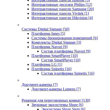
Интерактивные панели Hisense
[3]
Интерактивные дисплеи Philips
[12]
Интерактивные панели Samsung
[20]
Интерактивные панели Vivitek
[1]
Интерактивные панели Hikvision
[4]
Системы Digital Signage
[50]
Платформа Innes
[5]
Системы бронирования помещений
[6]
Комплекты Digital Signage
[3]
Платформа Navori
[9]
Состав платформы Navori
[9]
Платформа SmartPlayer
[10]
Состав SmartPlayer
[10]
Платформа LG
[1]
Платформа Spinetix
[16]
Состав платформы Spinetix
[16]
Документ-камеры
[7]
Документ-камеры Lumens
[7]
Решения для переговорных комнат
[130]
Звуковые экосистемы Shure
[6]
Экосистема Shure Stem
[6]