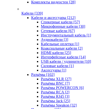
Комплекты видеостен
[28]
Кабели
[339]
Кабели и аксессуары
[212]
Спикерные кабели
[57]
Микрофонные кабели
[30]
Сетевые кабели
[67]
Инструментальный кабель
[1]
Аудиокабели
[3]
Кабельные оплетки
[1]
Коаксиальные кабели
[2]
HDMI кабели
[25]
Интерфейсные кабели
[14]
USB кабели / удлинители
[10]
Силовые кабели
[1]
Аксессуары
[1]
Разъёмы
[102]
Разъёмы XLR
[27]
Разъёмы BNC
[7]
Разъёмы POWERCON
[6]
Разъёмы RCA
[2]
Разъёмы RJ45
[3]
Разъёмы Jack
[25]
Разъёмы Speakon
[32]