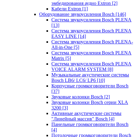
эмбедирования аудио Extron
[2]
Кабели Extron
[1]
Оборудование звукоусиления Bosch
[146]
Система звукоусиления Bosch PLENA
[13]
Система звукоусиления Bosch PLENA
EASY LINE
[14]
Система звукоусиления Bosch PLENA-
All-in-One
[5]
Система звукоусиления Bosch PLENA
Matrix
[5]
Система звукоусиления Bosch PLENA
VOICE ALARM SYSTEM
[8]
Музыкальные акустические системы
Bosch LB6/ LC6/ LP6
[10]
Корпусные громкоговорители Bosch
[37]
Звуковые колонки Bosch
[2]
Звуковые колонки Bosch серии XLA
3200
[3]
Активные акустические системы
"Линейный массив" Bosch
[4]
Панельные громкоговорители Bosch
[4]
Потолочные громкоговорители Bosch