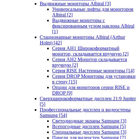
Выдвижные мониторы Albiral
[3]
Универсальные лифты для мониторов
Albiral
[2]
Выдвижные мониторы с
фиксированным углом наклона Albiral
[1]
Стационарные мониторы Albiral (Arthur
Holm)
[42]
Серия AH1 Широкоформатный
монитор, складывается вручную
[2]
Серия AH2 Монитор складывается
вручную
[2]
Серия RISE Настенные мониторы
[14]
Серия DROP Мониторы для установки
в стену
[15]
Опции для мониторов серии RISE и
DROP
[9]
Сверхширокоформатные дисплеи 21:9 Jupiter
[5]
Профессиональные дисплеи и видеостены
Samsung
[54]
Светодиодные экраны Samsung
[3]
Всепогодные дисплеи Samsung
[5]
Специальные дисплеи Samsung
[3]
Панели для видеостен Samsung
[7]