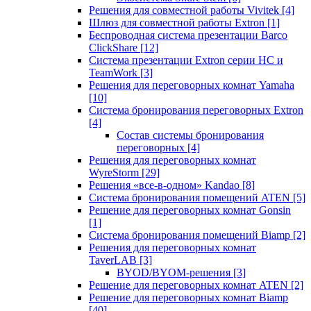
Решения для совместной работы Vivitek
[4]
Шлюз для совместной работы Extron
[1]
Беспроводная система презентации Barco
ClickShare
[12]
Система презентации Extron серии HC и
TeamWork
[3]
Решения для переговорных комнат Yamaha
[10]
Система бронирования переговорных Extron
[4]
Состав системы бронирования
переговорных
[4]
Решения для переговорных комнат
WyreStorm
[29]
Решения «все-в-одном» Kandao
[8]
Система бронирования помещений ATEN
[5]
Решение для переговорных комнат Gonsin
[1]
Система бронирования помещений Biamp
[2]
Решения для переговорных комнат
TaverLAB
[3]
BYOD/BYOM-решения
[3]
Решение для переговорных комнат ATEN
[2]
Решение для переговорных комнат Biamp
[40]