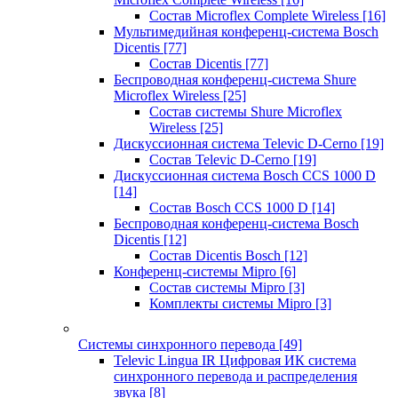
Состав Microflex Complete Wireless
[16]
Мультимедийная конференц-система Bosch
Dicentis
[77]
Состав Dicentis
[77]
Беспроводная конференц-система Shure
Microflex Wireless
[25]
Состав системы Shure Microflex
Wireless
[25]
Дискуссионная система Televic D-Cerno
[19]
Состав Televic D-Cerno
[19]
Дискуссионная система Bosch CCS 1000 D
[14]
Состав Bosch CCS 1000 D
[14]
Беспроводная конференц-система Bosch
Dicentis
[12]
Состав Dicentis Bosch
[12]
Конференц-системы Mipro
[6]
Состав системы Mipro
[3]
Комплекты системы Mipro
[3]
Системы синхронного перевода
[49]
Televic Lingua IR Цифровая ИК система
синхронного перевода и распределения
звука
[8]