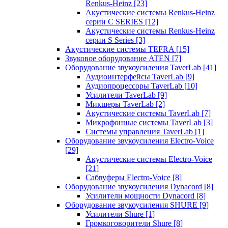
Renkus-Heinz
[23]
Акустические системы Renkus-Heinz
серии C SERIES
[12]
Акустические системы Renkus-Heinz
серии S Series
[3]
Акустические системы TEFRA
[15]
Звуковое оборудование ATEN
[7]
Оборудование звукоусиления TaverLab
[41]
Аудиоинтерфейсы TaverLab
[9]
Аудиопроцессоры TaverLab
[10]
Усилители TaverLab
[9]
Микшеры TaverLab
[2]
Акустические системы TaverLab
[7]
Микрофонные системы TaverLab
[3]
Системы управления TaverLab
[1]
Оборудование звукоусиления Electro-Voice
[29]
Акустические системы Electro-Voice
[21]
Сабвуферы Electro-Voice
[8]
Оборудование звукоусиления Dynacord
[8]
Усилители мощности Dynacord
[8]
Оборудование звукоусиления SHURE
[9]
Усилители Shure
[1]
Громкоговорители Shure
[8]