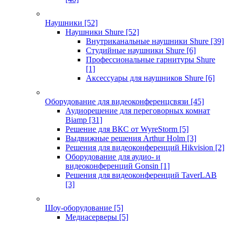
Наушники
[52]
Наушники Shure
[52]
Внутриканальные наушники Shure
[39]
Студийные наушники Shure
[6]
Профессиональные гарнитуры Shure
[1]
Аксессуары для наушников Shure
[6]
Оборудование для видеоконференцсвязи
[45]
Аудиорешение для переговорных комнат
Biamp
[31]
Решение для ВКС от WyreStorm
[5]
Выдвижные решения Arthur Holm
[3]
Решения для видеоконференций Hikvision
[2]
Оборудование для аудио- и
видеоконференций Gonsin
[1]
Решения для видеоконференций TaverLAB
[3]
Шоу-оборудование
[5]
Медиасерверы
[5]