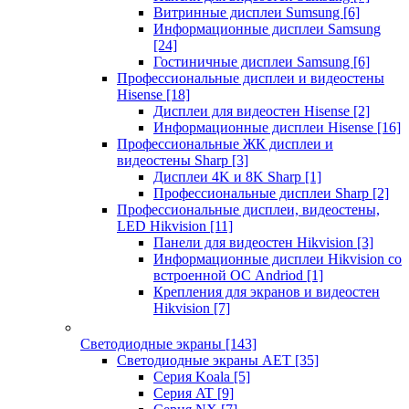
Витринные дисплеи Sumsung
[6]
Информационные дисплеи Samsung
[24]
Гостиничные дисплеи Samsung
[6]
Профессиональные дисплеи и видеостены
Hisense
[18]
Дисплеи для видеостен Hisense
[2]
Информационные дисплеи Hisense
[16]
Профессиональные ЖК дисплеи и
видеостены Sharp
[3]
Дисплеи 4K и 8K Sharp
[1]
Профессиональные дисплеи Sharp
[2]
Профессиональные дисплеи, видеостены,
LED Hikvision
[11]
Панели для видеостен Hikvision
[3]
Информационные дисплеи Hikvision со
встроенной ОС Andriod
[1]
Крепления для экранов и видеостен
Hikvision
[7]
Светодиодные экраны
[143]
Светодиодные экраны AET
[35]
Cерия Koala
[5]
Серия AT
[9]