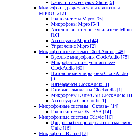
Кабели и аксессуары Shure
[5]
Микрофоны, радиосистемы и антенны
MIPRO
[212]
Радиосистемы Mipro
[96]
Микрофоны Mipro
[54]
Антенны и антенные усилители Mipro
[16]
Аксессуары Mipro
[44]
Управление Mipro
[2]
Микрофонные системы ClockAudio
[148]
Врезные микрофоны ClockAudio
[75]
Микрофоны на «гусиной шее»
ClockAudio
[60]
Потолочные микрофоны ClockAudio
[9]
Интерфейсы ClockAudio
[1]
Готовые комплекты Clockaudio
[1]
Микрофоны Dante/USB ClockAudio
[1]
Аксессуары Clockaudio
[1]
Микрофонные системы «Октава»
[14]
Радиосистемы OKTAVA
[14]
Микрофонные системы Televic
[16]
Цифровая беспроводная система связи
Unite
[16]
Микрофоны Biamp
[17]