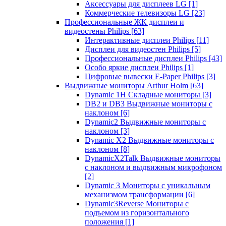
Аксессуары для дисплеев LG
[1]
Коммерческие телевизоры LG
[23]
Профессиональные ЖК дисплеи и
видеостены Philips
[63]
Интерактивные дисплеи Philips
[11]
Дисплеи для видеостен Philips
[5]
Профессиональные дисплеи Philips
[43]
Особо яркие дисплеи Philips
[1]
Цифровые вывески E-Paper Philips
[3]
Выдвижные мониторы Arthur Holm
[63]
Dynamic 1Н Складные мониторы
[3]
DB2 и DB3 Выдвижные мониторы с
наклоном
[6]
Dynamic2 Выдвижные мониторы с
наклоном
[3]
Dynamic X2 Выдвижные мониторы с
наклоном
[8]
DynamicX2Talk Выдвижные мониторы
с наклоном и выдвижным микрофоном
[2]
Dynamic 3 Мониторы с уникальным
механизмом трансформации
[6]
Dynamic3Reverse Мониторы с
подъемом из горизонтального
положения
[1]