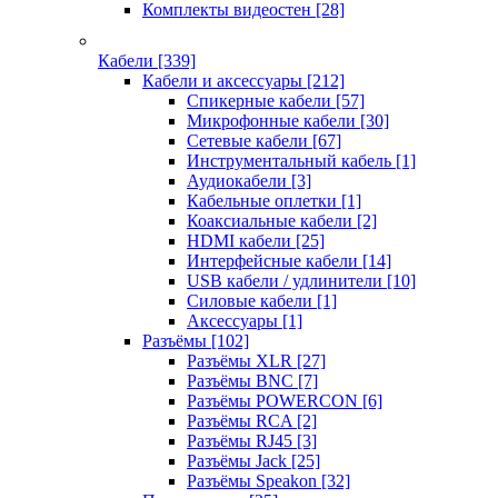
Комплекты видеостен
[28]
Кабели
[339]
Кабели и аксессуары
[212]
Спикерные кабели
[57]
Микрофонные кабели
[30]
Сетевые кабели
[67]
Инструментальный кабель
[1]
Аудиокабели
[3]
Кабельные оплетки
[1]
Коаксиальные кабели
[2]
HDMI кабели
[25]
Интерфейсные кабели
[14]
USB кабели / удлинители
[10]
Силовые кабели
[1]
Аксессуары
[1]
Разъёмы
[102]
Разъёмы XLR
[27]
Разъёмы BNC
[7]
Разъёмы POWERCON
[6]
Разъёмы RCA
[2]
Разъёмы RJ45
[3]
Разъёмы Jack
[25]
Разъёмы Speakon
[32]