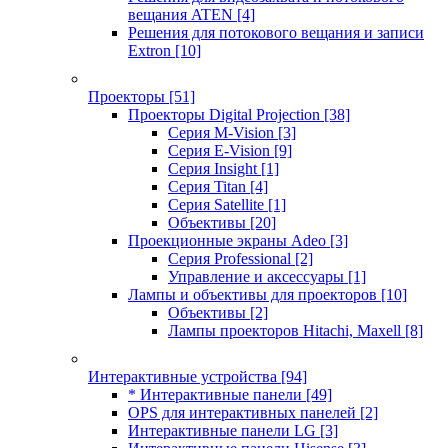
вещания ATEN
[4]
Решения для потокового вещания и записи
Extron
[10]
Проекторы
[51]
Проекторы Digital Projection
[38]
Серия M-Vision
[3]
Серия E-Vision
[9]
Серия Insight
[1]
Серия Titan
[4]
Серия Satellite
[1]
Объективы
[20]
Проекционные экраны Adeo
[3]
Серия Professional
[2]
Управление и аксессуары
[1]
Лампы и объективы для проекторов
[10]
Объективы
[2]
Лампы проекторов Hitachi, Maxell
[8]
Интерактивные устройства
[94]
* Интерактивные панели
[49]
OPS для интерактивных панелей
[2]
Интерактивные панели LG
[3]