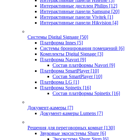
Интерактивные панели Hisense
[3]
Интерактивные дисплеи Philips
[12]
Интерактивные панели Samsung
[20]
Интерактивные панели Vivitek
[1]
Интерактивные панели Hikvision
[4]
Системы Digital Signage
[50]
Платформа Innes
[5]
Системы бронирования помещений
[6]
Комплекты Digital Signage
[3]
Платформа Navori
[9]
Состав платформы Navori
[9]
Платформа SmartPlayer
[10]
Состав SmartPlayer
[10]
Платформа LG
[1]
Платформа Spinetix
[16]
Состав платформы Spinetix
[16]
Документ-камеры
[7]
Документ-камеры Lumens
[7]
Решения для переговорных комнат
[130]
Звуковые экосистемы Shure
[6]
Экосистема Shure Stem
[6]