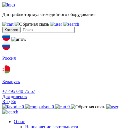
Дистрибьютор мультимедийного оборудования
Каталог
Россия
Беларусь
+7 495 640-75-57
Для дилеров
Ru
/
En
0
0
0
О нас
Направление деятельности