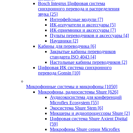
Bosch Integrus Цифровая система
синхронного перевода и распределения
звука
[25]
Интерфейсные модули
[7]
ИК-излучатели и аксессуары
[5]
ИК-приемники и аксессуары
[7]
Пульты переводчиков и аксессуары
[4]
Наушники
[2]
Кабины для переводчика
[6]
Закрытые кабины переводчиков
стандарта ISO 4043
[4]
Настольные кабины переводчиков
[2]
Цифровая ИК система синхронного
перевода Gonsin
[10]
Микрофонные системы и микрофоны
[1050]
Микрофоны, радиосистемы Shure
[626]
Аудиоэкосистема для конференций
Microflex Ecosystem
[55]
Экосистема Shure Stem
[6]
Микшеры и аудиопроцессоры Shure
[2]
Цифровая система Shure Axient Digital
[59]
Микрофоны Shure серии Microflex