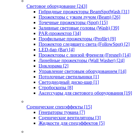
Световое оборудование
[243]
Гибридные прожекторы BeamSpotWash
[31]
Прожекторы с узким лучом (Beam)
[26]
Точечные прожекторы (Spot)
[15]
Заливные световые головы (Wash)
[39]
PAR-прожектор
[34]
Профильные прожекторы (Profile)
[9]
Прожектор следящего света (FollowSpot)
[2]
LED-бар (Bar)
[4]
Прожекторы с линзой Френеля (Fresnel)
[14]
Линейные прожекторы (Wall Washer)
[24]
Циклорама
[2]
Управление световым оборудованием
[14]
Потолочные светильники
[1]
Светодиодный диско-шар
[1]
Стробоскопы
[8]
Аксессуары для светового оборудования
[19]
Сценические спецэффекты
[15]
Генераторы тумана
[7]
Сценические вентиляторы
[3]
Жидкости для спецэффектов
[5]