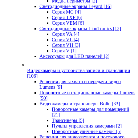
Медиа периметры
[2]
Светодиодные экраны Leyard
[16]
Серия MG
[4]
Серия TXF
[6]
Серия VEM
[6]
Светодиодные экраны LianTronics
[12]
Серия VA
[4]
Серия VL
[4]
Серия VH
[3]
Серия V
[1]
Аксессуары для LED панелей
[2]
Видеокамеры и устройства записи и трансляции
[106]
Решения для захвата и передачи видео
Lumens
[9]
Поворотные и стационарные камеры Lumens
[50]
Видеокамеры и трансиверы Bolin
[33]
Поворотные камеры для помещений
[21]
Трансиверы
[5]
Пульты управления камерами
[2]
Поворотные уличные камеры
[5]
Решения для видеозахвата и потокового