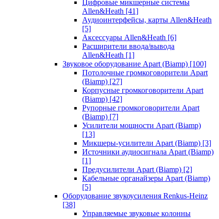
Цифровые микшерные системы
Allen&Heath
[41]
Аудиоинтерфейсы, карты Allen&Heath
[5]
Аксессуары Allen&Heath
[6]
Расширители ввода/вывода
Allen&Heath
[1]
Звуковое оборудование Apart (Biamp)
[100]
Потолочные громкоговорители Apart
(Biamp)
[27]
Корпусные громкоговорители Apart
(Biamp)
[42]
Рупорные громкоговорители Apart
(Biamp)
[7]
Усилители мощности Apart (Biamp)
[13]
Микшеры-усилители Apart (Biamp)
[3]
Источники аудиосигнала Apart (Biamp)
[1]
Предусилители Apart (Biamp)
[2]
Кабельные органайзеры Apart (Biamp)
[5]
Оборудование звукоусиления Renkus-Heinz
[38]
Управляемые звуковые колонны