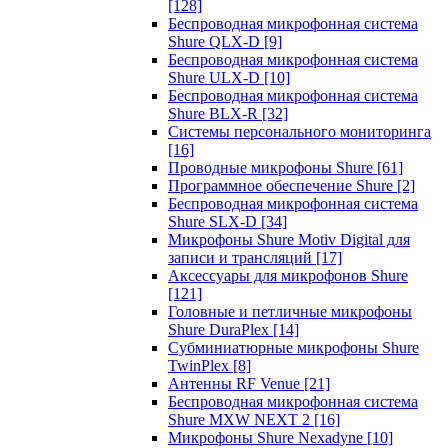
[128]
Беспроводная микрофонная система
Shure QLX-D
[9]
Беспроводная микрофонная система
Shure ULX-D
[10]
Беспроводная микрофонная система
Shure BLX-R
[32]
Системы персонального мониторинга
[16]
Проводные микрофоны Shure
[61]
Программное обеспечение Shure
[2]
Беспроводная микрофонная система
Shure SLX-D
[34]
Микрофоны Shure Motiv Digital для
записи и трансляций
[17]
Аксессуары для микрофонов Shure
[121]
Головные и петличные микрофоны
Shure DuraPlex
[14]
Субминиатюрные микрофоны Shure
TwinPlex
[8]
Антенны RF Venue
[21]
Беспроводная микрофонная система
Shure MXW NEXT 2
[16]
Микрофоны Shure Nexadyne
[10]