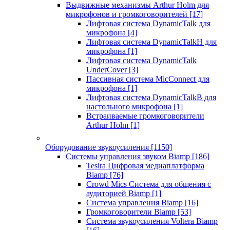
Выдвижные механизмы Arthur Holm для
микрофонов и громкоговорителей
[17]
Лифтовая система DynamicTalk для
микрофона
[4]
Лифтовая система DynamicTalkH для
микрофона
[1]
Лифтовая система DynamicTalk
UnderCover
[3]
Пассивная система MicConnect для
микрофона
[1]
Лифтовая система DynamicTalkB для
настольного микрофона
[1]
Встраиваемые громкоговорители
Arthur Holm
[1]
Оборудование звукоусиления
[1150]
Системы управления звуком Biamp
[186]
Tesira Цифровая медиаплатформа
Biamp
[76]
Crowd Mics Система для общения с
аудиторией Biamp
[1]
Система управления Biamp
[16]
Громкоговорители Biamp
[53]
Система звукоусиления Voltera Biamp