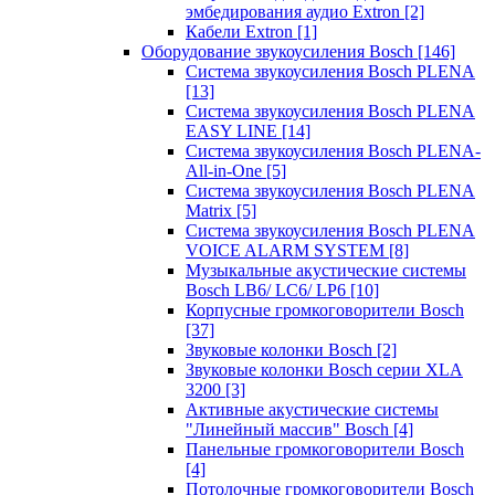
эмбедирования аудио Extron
[2]
Кабели Extron
[1]
Оборудование звукоусиления Bosch
[146]
Система звукоусиления Bosch PLENA
[13]
Система звукоусиления Bosch PLENA
EASY LINE
[14]
Система звукоусиления Bosch PLENA-
All-in-One
[5]
Система звукоусиления Bosch PLENA
Matrix
[5]
Система звукоусиления Bosch PLENA
VOICE ALARM SYSTEM
[8]
Музыкальные акустические системы
Bosch LB6/ LC6/ LP6
[10]
Корпусные громкоговорители Bosch
[37]
Звуковые колонки Bosch
[2]
Звуковые колонки Bosch серии XLA
3200
[3]
Активные акустические системы
"Линейный массив" Bosch
[4]
Панельные громкоговорители Bosch
[4]
Потолочные громкоговорители Bosch