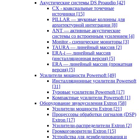
Акустические системы DS Proaudio
[42]
CX - коаксиальные точечные
источники
[15]
PILLAR — звуковые колонны для
архитектурной интеграции
[8]
ANT — активные акустические
системы со встроенным усилением
[4]
Monitor - сценические мониторы
[3]
TAURA — линейный массив
[2]
ERA-i — линейный массив
(инсталляционная версия)
[5]
ERA — линейный массив (прокатная
версия)
[5]
Усилители мощности Powersoft
[49]
Инсталляционные усилители Powersoft
[31]
Туровые усилители Powersoft
[17]
Компактные усилители Powersoft
[1]
Оборудование звукоусиления Extron
[58]
Усилители мощности Extron
[21]
Процессоры обработки сигналов (DSP)
Extron
[17]
Усилители-распределители Extron
[2]
Громкоговорители Extron
[15]
Устройства для деэмбедирования и