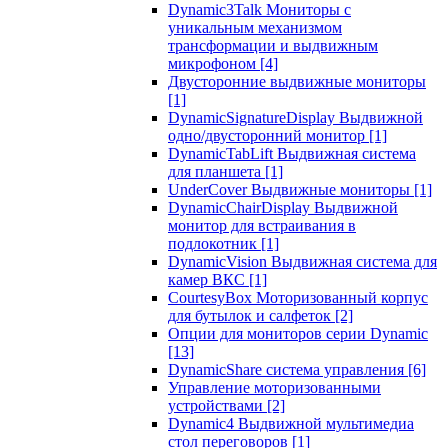
Dynamic3Talk Мониторы с
уникальным механизмом
трансформации и выдвижным
микрофоном
[4]
Двусторонние выдвижные мониторы
[1]
DynamicSignatureDisplay Выдвижной
одно/двусторонний монитор
[1]
DynamicTabLift Выдвижная система
для планшета
[1]
UnderCover Выдвижные мониторы
[1]
DynamicChairDisplay Выдвижной
монитор для встраивания в
подлокотник
[1]
DynamicVision Выдвижная система для
камер ВКС
[1]
CourtesyBox Моторизованный корпус
для бутылок и салфеток
[2]
Опции для мониторов серии Dynamic
[13]
DynamicShare система управления
[6]
Управление моторизованными
устройствами
[2]
Dynamic4 Выдвижной мультимедиа
стол переговоров
[1]