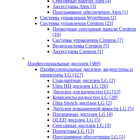
Сенсорные панели Aten
[4]
Аксессуары Aten
[3]
Программное обеспечение Aten
[1]
Системы управления WyreStorm
[2]
Системы управления Crestron
[23]
Проводные сенсорные панели Crestron
[10]
Системы управления Crestron
[7]
Видеосистемы Crestron
[5]
Аксессуары Crestron
[1]
Профессиональные дисплеи
[389]
Профессиональные дисплеи, видеостены и
проекторы LG
[127]
Стандартные дисплеи LG
[2]
Ultra HD дисплеи LG
[26]
Дисплеи для видеостен LG
[13]
Комплекты видеостен LG
[28]
Ultra Stretch дисплеи LG
[2]
Дисплеи повышенной яркости LG
[5]
Прозрачные дисплеи LG
[4]
OLED дисплеи LG
[5]
Сенсорные дисплеи LG
[3]
Проекторы LG
[13]
Программное обеспечение LG
[1]