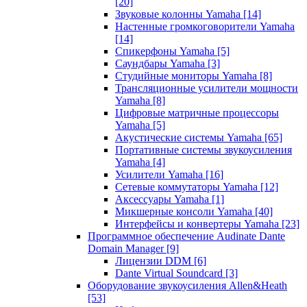
[20]
Звуковые колонны Yamaha
[14]
Настенные громкоговорители Yamaha
[14]
Спикерфоны Yamaha
[5]
Саундбары Yamaha
[3]
Студийные мониторы Yamaha
[8]
Трансляционные усилители мощности
Yamaha
[8]
Цифровые матричные процессоры
Yamaha
[5]
Акустические системы Yamaha
[65]
Портативные системы звукоусиления
Yamaha
[4]
Усилители Yamaha
[16]
Сетевые коммутаторы Yamaha
[12]
Аксессуары Yamaha
[1]
Микшерные консоли Yamaha
[40]
Интерфейсы и конвертеры Yamaha
[23]
Программное обеспечение Audinate Dante
Domain Manager
[9]
Лицензии DDM
[6]
Dante Virtual Soundcard
[3]
Оборудование звукоусиления Allen&Heath
[53]