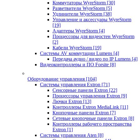
Коммутаторы WyreStorm
[30]
Разветвители WyreStorm
[5]
Удлинители WyreStorm
[38]
Управление и аксессуары WyreStorm
[19]
Адаптеры WyreStorm
[4]
Процессоры для видеостен WyreStorm
[2]
Кабели WyreStorm
[19]
Системы AV коммутации Lumens
[4]
Передача аудио / видео по IP Lumens
[4]
Видеоконтроллеры и ПО Forsite
[8]
Оборудование управления
[104]
Системы управления Extron
[71]
Сенсорные панели Extron
[22]
Процессоры управления Extron
[9]
Лючки Extron
[13]
Контроллеры Extron MediaLink
[11]
Кнопочные панели Extron
[7]
Сетевые кнопочные панели Extron
[8]
Контроллеры рабочего пространства
Extron
[1]
Системы управления Aten
[8]