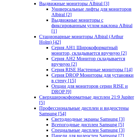
Выдвижные мониторы Albiral
[3]
Универсальные лифты для мониторов
Albiral
[2]
Выдвижные мониторы с
фиксированным углом наклона Albiral
[1]
Стационарные мониторы Albiral (Arthur
Holm)
[42]
Серия AH1 Широкоформатный
монитор, складывается вручную
[2]
Серия AH2 Монитор складывается
вручную
[2]
Серия RISE Настенные мониторы
[14]
Серия DROP Мониторы для установки
в стену
[15]
Опции для мониторов серии RISE и
DROP
[9]
Сверхширокоформатные дисплеи 21:9 Jupiter
[5]
Профессиональные дисплеи и видеостены
Samsung
[54]
Светодиодные экраны Samsung
[3]
Всепогодные дисплеи Samsung
[5]
Специальные дисплеи Samsung
[3]
Панели для видеостен Samsung
[7]