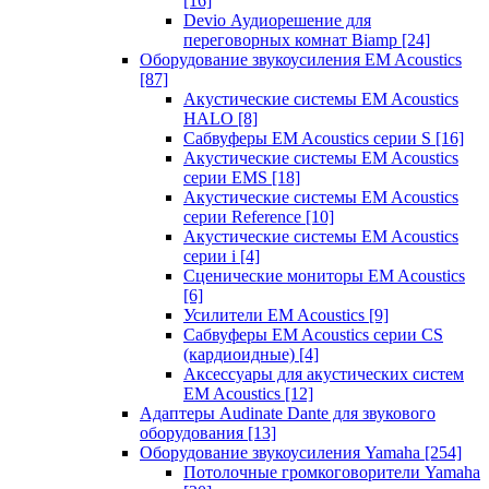
[16]
Devio Аудиорешение для
переговорных комнат Biamp
[24]
Оборудование звукоусиления EM Acoustics
[87]
Акустические системы EM Acoustics
HALO
[8]
Сабвуферы EM Acoustics серии S
[16]
Акустические системы EM Acoustics
серии EMS
[18]
Акустические системы EM Acoustics
серии Reference
[10]
Акустические системы EM Acoustics
серии i
[4]
Сценические мониторы EM Acoustics
[6]
Усилители EM Acoustics
[9]
Сабвуферы EM Acoustics серии CS
(кардиоидные)
[4]
Аксессуары для акустических систем
EM Acoustics
[12]
Адаптеры Audinate Dante для звукового
оборудования
[13]
Оборудование звукоусиления Yamaha
[254]
Потолочные громкоговорители Yamaha