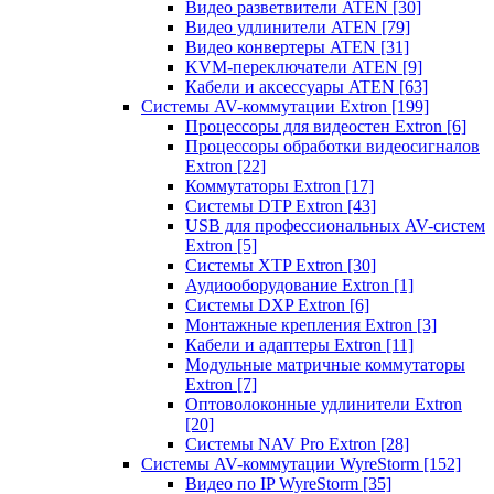
Видео разветвители ATEN
[30]
Видео удлинители ATEN
[79]
Видео конвертеры ATEN
[31]
KVM-переключатели ATEN
[9]
Кабели и аксессуары ATEN
[63]
Системы AV-коммутации Extron
[199]
Процессоры для видеостен Extron
[6]
Процессоры обработки видеосигналов
Extron
[22]
Коммутаторы Extron
[17]
Системы DTP Extron
[43]
USB для профессиональных AV-систем
Extron
[5]
Системы XTP Extron
[30]
Аудиооборудование Extron
[1]
Системы DXP Extron
[6]
Монтажные крепления Extron
[3]
Кабели и адаптеры Extron
[11]
Модульные матричные коммутаторы
Extron
[7]
Оптоволоконные удлинители Extron
[20]
Системы NAV Pro Extron
[28]
Системы AV-коммутации WyreStorm
[152]
Видео по IP WyreStorm
[35]