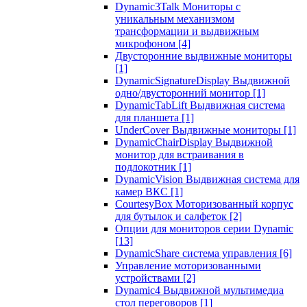
Dynamic3Talk Мониторы с
уникальным механизмом
трансформации и выдвижным
микрофоном
[4]
Двусторонние выдвижные мониторы
[1]
DynamicSignatureDisplay Выдвижной
одно/двусторонний монитор
[1]
DynamicTabLift Выдвижная система
для планшета
[1]
UnderCover Выдвижные мониторы
[1]
DynamicChairDisplay Выдвижной
монитор для встраивания в
подлокотник
[1]
DynamicVision Выдвижная система для
камер ВКС
[1]
CourtesyBox Моторизованный корпус
для бутылок и салфеток
[2]
Опции для мониторов серии Dynamic
[13]
DynamicShare система управления
[6]
Управление моторизованными
устройствами
[2]
Dynamic4 Выдвижной мультимедиа
стол переговоров
[1]