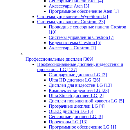
Сенсорные панели Aten
[4]
Аксессуары Aten
[3]
Программное обеспечение Aten
[1]
Системы управления WyreStorm
[2]
Системы управления Crestron
[23]
Проводные сенсорные панели Crestron
[10]
Системы управления Crestron
[7]
Видеосистемы Crestron
[5]
Аксессуары Crestron
[1]
Профессиональные дисплеи
[389]
Профессиональные дисплеи, видеостены и
проекторы LG
[127]
Стандартные дисплеи LG
[2]
Ultra HD дисплеи LG
[26]
Дисплеи для видеостен LG
[13]
Комплекты видеостен LG
[28]
Ultra Stretch дисплеи LG
[2]
Дисплеи повышенной яркости LG
[5]
Прозрачные дисплеи LG
[4]
OLED дисплеи LG
[5]
Сенсорные дисплеи LG
[3]
Проекторы LG
[13]
Программное обеспечение LG
[1]