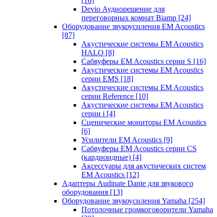
[16]
Devio Аудиорешение для
переговорных комнат Biamp
[24]
Оборудование звукоусиления EM Acoustics
[87]
Акустические системы EM Acoustics
HALO
[8]
Сабвуферы EM Acoustics серии S
[16]
Акустические системы EM Acoustics
серии EMS
[18]
Акустические системы EM Acoustics
серии Reference
[10]
Акустические системы EM Acoustics
серии i
[4]
Сценические мониторы EM Acoustics
[6]
Усилители EM Acoustics
[9]
Сабвуферы EM Acoustics серии CS
(кардиоидные)
[4]
Аксессуары для акустических систем
EM Acoustics
[12]
Адаптеры Audinate Dante для звукового
оборудования
[13]
Оборудование звукоусиления Yamaha
[254]
Потолочные громкоговорители Yamaha