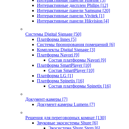
Интерактивные панели Hisense
[3]
Интерактивные дисплеи Philips
[12]
Интерактивные панели Samsung
[20]
Интерактивные панели Vivitek
[1]
Интерактивные панели Hikvision
[4]
Системы Digital Signage
[50]
Платформа Innes
[5]
Системы бронирования помещений
[6]
Комплекты Digital Signage
[3]
Платформа Navori
[9]
Состав платформы Navori
[9]
Платформа SmartPlayer
[10]
Состав SmartPlayer
[10]
Платформа LG
[1]
Платформа Spinetix
[16]
Состав платформы Spinetix
[16]
Документ-камеры
[7]
Документ-камеры Lumens
[7]
Решения для переговорных комнат
[130]
Звуковые экосистемы Shure
[6]
Экосистема Shure Stem
[6]