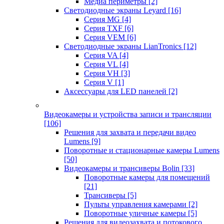
Медиа периметры
[2]
Светодиодные экраны Leyard
[16]
Серия MG
[4]
Серия TXF
[6]
Серия VEM
[6]
Светодиодные экраны LianTronics
[12]
Серия VA
[4]
Серия VL
[4]
Серия VH
[3]
Серия V
[1]
Аксессуары для LED панелей
[2]
Видеокамеры и устройства записи и трансляции
[106]
Решения для захвата и передачи видео
Lumens
[9]
Поворотные и стационарные камеры Lumens
[50]
Видеокамеры и трансиверы Bolin
[33]
Поворотные камеры для помещений
[21]
Трансиверы
[5]
Пульты управления камерами
[2]
Поворотные уличные камеры
[5]
Решения для видеозахвата и потокового