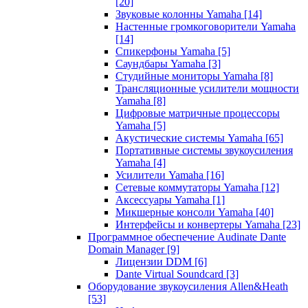
[20]
Звуковые колонны Yamaha
[14]
Настенные громкоговорители Yamaha
[14]
Спикерфоны Yamaha
[5]
Саундбары Yamaha
[3]
Студийные мониторы Yamaha
[8]
Трансляционные усилители мощности
Yamaha
[8]
Цифровые матричные процессоры
Yamaha
[5]
Акустические системы Yamaha
[65]
Портативные системы звукоусиления
Yamaha
[4]
Усилители Yamaha
[16]
Сетевые коммутаторы Yamaha
[12]
Аксессуары Yamaha
[1]
Микшерные консоли Yamaha
[40]
Интерфейсы и конвертеры Yamaha
[23]
Программное обеспечение Audinate Dante
Domain Manager
[9]
Лицензии DDM
[6]
Dante Virtual Soundcard
[3]
Оборудование звукоусиления Allen&Heath
[53]