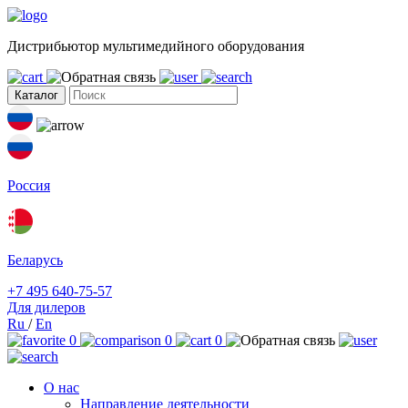
Дистрибьютор мультимедийного оборудования
Каталог
Россия
Беларусь
+7 495 640-75-57
Для дилеров
Ru
/
En
0
0
0
О нас
Направление деятельности