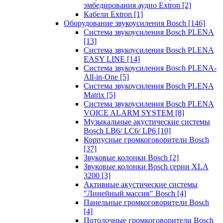
эмбедирования аудио Extron
[2]
Кабели Extron
[1]
Оборудование звукоусиления Bosch
[146]
Система звукоусиления Bosch PLENA
[13]
Система звукоусиления Bosch PLENA
EASY LINE
[14]
Система звукоусиления Bosch PLENA-
All-in-One
[5]
Система звукоусиления Bosch PLENA
Matrix
[5]
Система звукоусиления Bosch PLENA
VOICE ALARM SYSTEM
[8]
Музыкальные акустические системы
Bosch LB6/ LC6/ LP6
[10]
Корпусные громкоговорители Bosch
[37]
Звуковые колонки Bosch
[2]
Звуковые колонки Bosch серии XLA
3200
[3]
Активные акустические системы
"Линейный массив" Bosch
[4]
Панельные громкоговорители Bosch
[4]
Потолочные громкоговорители Bosch