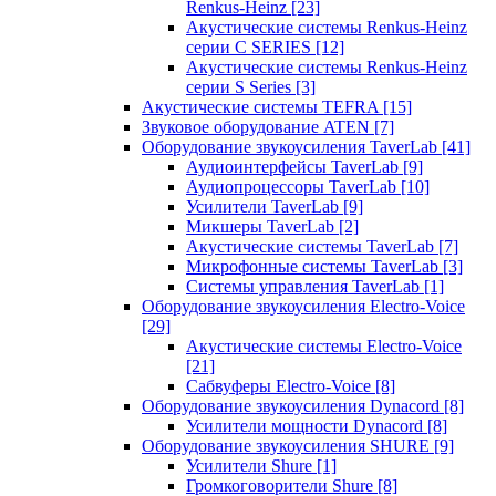
Renkus-Heinz
[23]
Акустические системы Renkus-Heinz
серии C SERIES
[12]
Акустические системы Renkus-Heinz
серии S Series
[3]
Акустические системы TEFRA
[15]
Звуковое оборудование ATEN
[7]
Оборудование звукоусиления TaverLab
[41]
Аудиоинтерфейсы TaverLab
[9]
Аудиопроцессоры TaverLab
[10]
Усилители TaverLab
[9]
Микшеры TaverLab
[2]
Акустические системы TaverLab
[7]
Микрофонные системы TaverLab
[3]
Системы управления TaverLab
[1]
Оборудование звукоусиления Electro-Voice
[29]
Акустические системы Electro-Voice
[21]
Сабвуферы Electro-Voice
[8]
Оборудование звукоусиления Dynacord
[8]
Усилители мощности Dynacord
[8]
Оборудование звукоусиления SHURE
[9]
Усилители Shure
[1]
Громкоговорители Shure
[8]