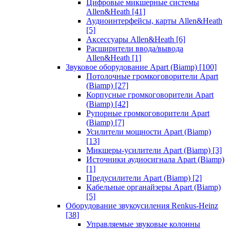
Цифровые микшерные системы
Allen&Heath
[41]
Аудиоинтерфейсы, карты Allen&Heath
[5]
Аксессуары Allen&Heath
[6]
Расширители ввода/вывода
Allen&Heath
[1]
Звуковое оборудование Apart (Biamp)
[100]
Потолочные громкоговорители Apart
(Biamp)
[27]
Корпусные громкоговорители Apart
(Biamp)
[42]
Рупорные громкоговорители Apart
(Biamp)
[7]
Усилители мощности Apart (Biamp)
[13]
Микшеры-усилители Apart (Biamp)
[3]
Источники аудиосигнала Apart (Biamp)
[1]
Предусилители Apart (Biamp)
[2]
Кабельные органайзеры Apart (Biamp)
[5]
Оборудование звукоусиления Renkus-Heinz
[38]
Управляемые звуковые колонны