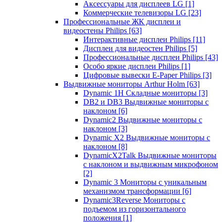
Аксессуары для дисплеев LG
[1]
Коммерческие телевизоры LG
[23]
Профессиональные ЖК дисплеи и
видеостены Philips
[63]
Интерактивные дисплеи Philips
[11]
Дисплеи для видеостен Philips
[5]
Профессиональные дисплеи Philips
[43]
Особо яркие дисплеи Philips
[1]
Цифровые вывески E-Paper Philips
[3]
Выдвижные мониторы Arthur Holm
[63]
Dynamic 1Н Складные мониторы
[3]
DB2 и DB3 Выдвижные мониторы с
наклоном
[6]
Dynamic2 Выдвижные мониторы с
наклоном
[3]
Dynamic X2 Выдвижные мониторы с
наклоном
[8]
DynamicX2Talk Выдвижные мониторы
с наклоном и выдвижным микрофоном
[2]
Dynamic 3 Мониторы с уникальным
механизмом трансформации
[6]
Dynamic3Reverse Мониторы с
подъемом из горизонтального
положения
[1]