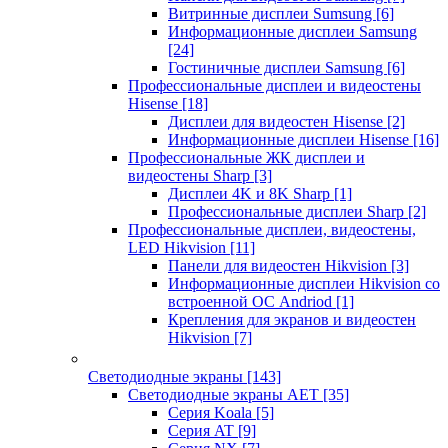
Витринные дисплеи Sumsung
[6]
Информационные дисплеи Samsung
[24]
Гостиничные дисплеи Samsung
[6]
Профессиональные дисплеи и видеостены
Hisense
[18]
Дисплеи для видеостен Hisense
[2]
Информационные дисплеи Hisense
[16]
Профессиональные ЖК дисплеи и
видеостены Sharp
[3]
Дисплеи 4K и 8K Sharp
[1]
Профессиональные дисплеи Sharp
[2]
Профессиональные дисплеи, видеостены,
LED Hikvision
[11]
Панели для видеостен Hikvision
[3]
Информационные дисплеи Hikvision со
встроенной ОС Andriod
[1]
Крепления для экранов и видеостен
Hikvision
[7]
Светодиодные экраны
[143]
Светодиодные экраны AET
[35]
Cерия Koala
[5]
Серия AT
[9]