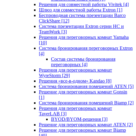
Решения для совместной работы Vivitek
[4]
Шлюз для совместной работы Extron
[1]
Беспроводная система презентации Barco
ClickShare
[12]
Система презентации Extron серии HC и
TeamWork
[3]
Решения для переговорных комнат Yamaha
[10]
Система бронирования переговорных Extron
[4]
Состав системы бронирования
переговорных
[4]
Решения для переговорных комнат
WyreStorm
[29]
Решения «все-в-одном» Kandao
[8]
Система бронирования помещений ATEN
[5]
Решение для переговорных комнат Gonsin
[1]
Система бронирования помещений Biamp
[2]
Решения для переговорных комнат
TaverLAB
[3]
BYOD/BYOM-решения
[3]
Решение для переговорных комнат ATEN
[2]
Решение для переговорных комнат Biamp
[40]