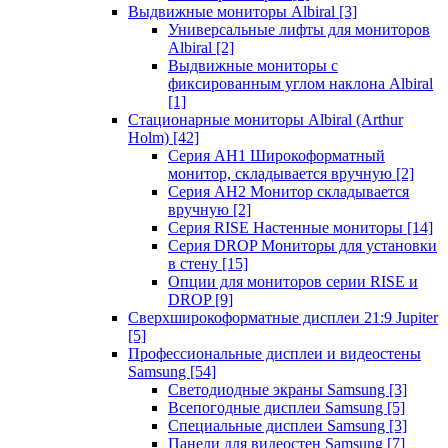
Выдвижные мониторы Albiral
[3]
Универсальные лифты для мониторов
Albiral
[2]
Выдвижные мониторы с
фиксированным углом наклона Albiral
[1]
Стационарные мониторы Albiral (Arthur
Holm)
[42]
Серия AH1 Широкоформатный
монитор, складывается вручную
[2]
Серия AH2 Монитор складывается
вручную
[2]
Серия RISE Настенные мониторы
[14]
Серия DROP Мониторы для установки
в стену
[15]
Опции для мониторов серии RISE и
DROP
[9]
Сверхширокоформатные дисплеи 21:9 Jupiter
[5]
Профессиональные дисплеи и видеостены
Samsung
[54]
Светодиодные экраны Samsung
[3]
Всепогодные дисплеи Samsung
[5]
Специальные дисплеи Samsung
[3]
Панели для видеостен Samsung
[7]