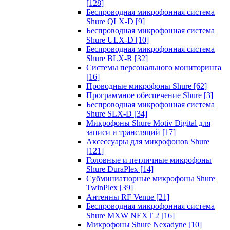
[128]
Беспроводная микрофонная система
Shure QLX-D
[9]
Беспроводная микрофонная система
Shure ULX-D
[10]
Беспроводная микрофонная система
Shure BLX-R
[32]
Системы персонального мониторинга
[16]
Проводные микрофоны Shure
[62]
Программное обеспечение Shure
[3]
Беспроводная микрофонная система
Shure SLX-D
[34]
Микрофоны Shure Motiv Digital для
записи и трансляций
[17]
Аксессуары для микрофонов Shure
[121]
Головные и петличные микрофоны
Shure DuraPlex
[14]
Субминиатюрные микрофоны Shure
TwinPlex
[39]
Антенны RF Venue
[21]
Беспроводная микрофонная система
Shure MXW NEXT 2
[16]
Микрофоны Shure Nexadyne
[10]