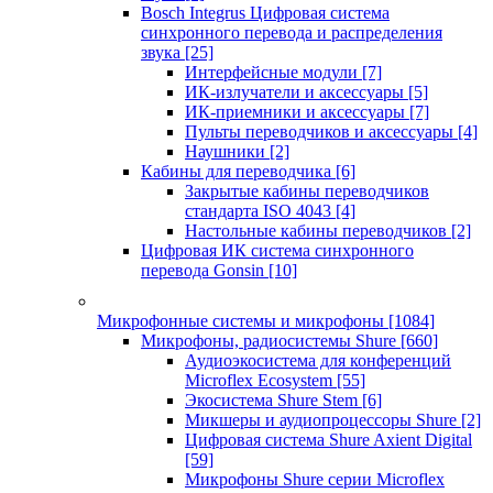
Bosch Integrus Цифровая система
синхронного перевода и распределения
звука
[25]
Интерфейсные модули
[7]
ИК-излучатели и аксессуары
[5]
ИК-приемники и аксессуары
[7]
Пульты переводчиков и аксессуары
[4]
Наушники
[2]
Кабины для переводчика
[6]
Закрытые кабины переводчиков
стандарта ISO 4043
[4]
Настольные кабины переводчиков
[2]
Цифровая ИК система синхронного
перевода Gonsin
[10]
Микрофонные системы и микрофоны
[1084]
Микрофоны, радиосистемы Shure
[660]
Аудиоэкосистема для конференций
Microflex Ecosystem
[55]
Экосистема Shure Stem
[6]
Микшеры и аудиопроцессоры Shure
[2]
Цифровая система Shure Axient Digital
[59]
Микрофоны Shure серии Microflex