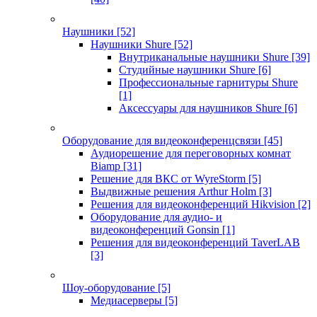
Наушники
[52]
Наушники Shure
[52]
Внутриканальные наушники Shure
[39]
Студийные наушники Shure
[6]
Профессиональные гарнитуры Shure
[1]
Аксессуары для наушников Shure
[6]
Оборудование для видеоконференцсвязи
[45]
Аудиорешение для переговорных комнат
Biamp
[31]
Решение для ВКС от WyreStorm
[5]
Выдвижные решения Arthur Holm
[3]
Решения для видеоконференций Hikvision
[2]
Оборудование для аудио- и
видеоконференций Gonsin
[1]
Решения для видеоконференций TaverLAB
[3]
Шоу-оборудование
[5]
Медиасерверы
[5]