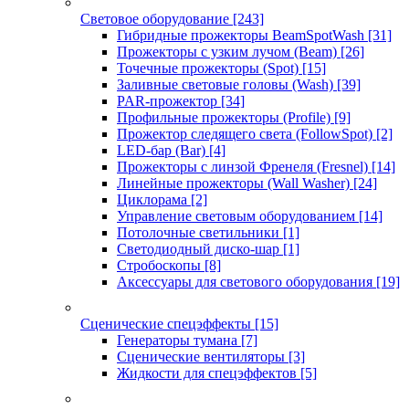
Световое оборудование
[243]
Гибридные прожекторы BeamSpotWash
[31]
Прожекторы с узким лучом (Beam)
[26]
Точечные прожекторы (Spot)
[15]
Заливные световые головы (Wash)
[39]
PAR-прожектор
[34]
Профильные прожекторы (Profile)
[9]
Прожектор следящего света (FollowSpot)
[2]
LED-бар (Bar)
[4]
Прожекторы с линзой Френеля (Fresnel)
[14]
Линейные прожекторы (Wall Washer)
[24]
Циклорама
[2]
Управление световым оборудованием
[14]
Потолочные светильники
[1]
Светодиодный диско-шар
[1]
Стробоскопы
[8]
Аксессуары для светового оборудования
[19]
Сценические спецэффекты
[15]
Генераторы тумана
[7]
Сценические вентиляторы
[3]
Жидкости для спецэффектов
[5]