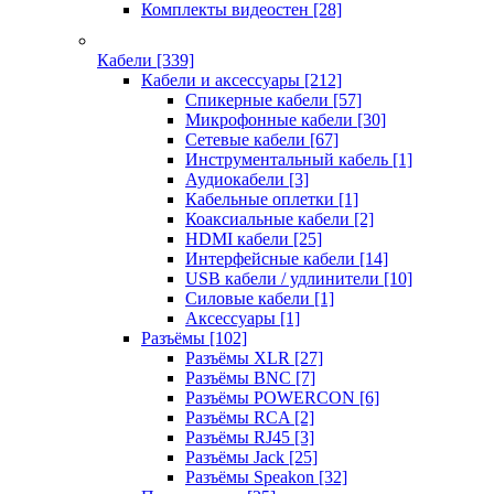
Комплекты видеостен
[28]
Кабели
[339]
Кабели и аксессуары
[212]
Спикерные кабели
[57]
Микрофонные кабели
[30]
Сетевые кабели
[67]
Инструментальный кабель
[1]
Аудиокабели
[3]
Кабельные оплетки
[1]
Коаксиальные кабели
[2]
HDMI кабели
[25]
Интерфейсные кабели
[14]
USB кабели / удлинители
[10]
Силовые кабели
[1]
Аксессуары
[1]
Разъёмы
[102]
Разъёмы XLR
[27]
Разъёмы BNC
[7]
Разъёмы POWERCON
[6]
Разъёмы RCA
[2]
Разъёмы RJ45
[3]
Разъёмы Jack
[25]
Разъёмы Speakon
[32]