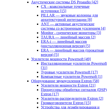
Акустические системы DS Proaudio
[42]
CX - коаксиальные точечные
источники
[15]
PILLAR — звуковые колонны для
архитектурной интеграции
[8]
ANT — активные акустические
системы со встроенным усилением
[4]
Monitor - сценические мониторы
[3]
TAURA — линейный массив
[2]
ERA-i — линейный массив
(инсталляционная версия)
[5]
ERA — линейный массив (прокатная
версия)
[5]
Усилители мощности Powersoft
[49]
Инсталляционные усилители Powersoft
[31]
Туровые усилители Powersoft
[17]
Компактные усилители Powersoft
[1]
Оборудование звукоусиления Extron
[58]
Усилители мощности Extron
[21]
Процессоры обработки сигналов (DSP)
Extron
[17]
Усилители-распределители Extron
[2]
Громкоговорители Extron
[15]
Устройства для деэмбедирования и