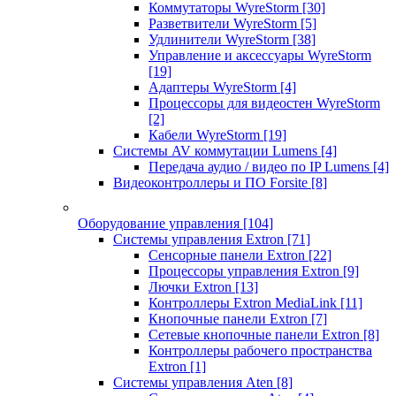
Коммутаторы WyreStorm
[30]
Разветвители WyreStorm
[5]
Удлинители WyreStorm
[38]
Управление и аксессуары WyreStorm
[19]
Адаптеры WyreStorm
[4]
Процессоры для видеостен WyreStorm
[2]
Кабели WyreStorm
[19]
Системы AV коммутации Lumens
[4]
Передача аудио / видео по IP Lumens
[4]
Видеоконтроллеры и ПО Forsite
[8]
Оборудование управления
[104]
Системы управления Extron
[71]
Сенсорные панели Extron
[22]
Процессоры управления Extron
[9]
Лючки Extron
[13]
Контроллеры Extron MediaLink
[11]
Кнопочные панели Extron
[7]
Сетевые кнопочные панели Extron
[8]
Контроллеры рабочего пространства
Extron
[1]
Системы управления Aten
[8]