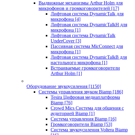
Выдвижные механизмы Arthur Holm для
микрофонов и громкоговорителей
[17]
Лифтовая система DynamicTalk для
микрофона
[4]
Лифтовая система DynamicTalkH для
микрофона
[1]
Лифтовая система DynamicTalk
UnderCover
[3]
Пассивная система MicConnect для
микрофона
[1]
Лифтовая система DynamicTalkB для
настольного микрофона
[1]
Встраиваемые громкоговорители
Arthur Holm
[1]
Оборудование звукоусиления
[1150]
Системы управления звуком Biamp
[186]
Tesira Цифровая медиаплатформа
Biamp
[76]
Crowd Mics Система для общения с
аудиторией Biamp
[1]
Система управления Biamp
[16]
Громкоговорители Biamp
[53]
Система звукоусиления Voltera Biamp