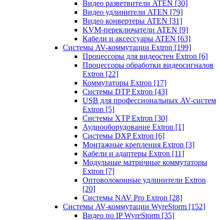
Видео разветвители ATEN
[30]
Видео удлинители ATEN
[79]
Видео конвертеры ATEN
[31]
KVM-переключатели ATEN
[9]
Кабели и аксессуары ATEN
[63]
Системы AV-коммутации Extron
[199]
Процессоры для видеостен Extron
[6]
Процессоры обработки видеосигналов
Extron
[22]
Коммутаторы Extron
[17]
Системы DTP Extron
[43]
USB для профессиональных AV-систем
Extron
[5]
Системы XTP Extron
[30]
Аудиооборудование Extron
[1]
Системы DXP Extron
[6]
Монтажные крепления Extron
[3]
Кабели и адаптеры Extron
[11]
Модульные матричные коммутаторы
Extron
[7]
Оптоволоконные удлинители Extron
[20]
Системы NAV Pro Extron
[28]
Системы AV-коммутации WyreStorm
[152]
Видео по IP WyreStorm
[35]