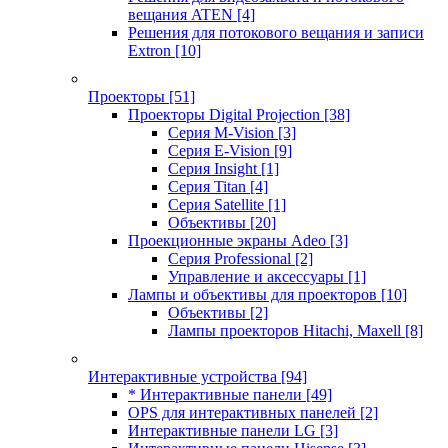
вещания ATEN
[4]
Решения для потокового вещания и записи
Extron
[10]
Проекторы
[51]
Проекторы Digital Projection
[38]
Серия M-Vision
[3]
Серия E-Vision
[9]
Серия Insight
[1]
Серия Titan
[4]
Серия Satellite
[1]
Объективы
[20]
Проекционные экраны Adeo
[3]
Серия Professional
[2]
Управление и аксессуары
[1]
Лампы и объективы для проекторов
[10]
Объективы
[2]
Лампы проекторов Hitachi, Maxell
[8]
Интерактивные устройства
[94]
* Интерактивные панели
[49]
OPS для интерактивных панелей
[2]
Интерактивные панели LG
[3]