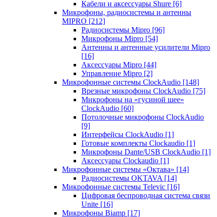
Кабели и аксессуары Shure
[6]
Микрофоны, радиосистемы и антенны
MIPRO
[212]
Радиосистемы Mipro
[96]
Микрофоны Mipro
[54]
Антенны и антенные усилители Mipro
[16]
Аксессуары Mipro
[44]
Управление Mipro
[2]
Микрофонные системы ClockAudio
[148]
Врезные микрофоны ClockAudio
[75]
Микрофоны на «гусиной шее»
ClockAudio
[60]
Потолочные микрофоны ClockAudio
[9]
Интерфейсы ClockAudio
[1]
Готовые комплекты Clockaudio
[1]
Микрофоны Dante/USB ClockAudio
[1]
Аксессуары Clockaudio
[1]
Микрофонные системы «Октава»
[14]
Радиосистемы OKTAVA
[14]
Микрофонные системы Televic
[16]
Цифровая беспроводная система связи
Unite
[16]
Микрофоны Biamp
[17]