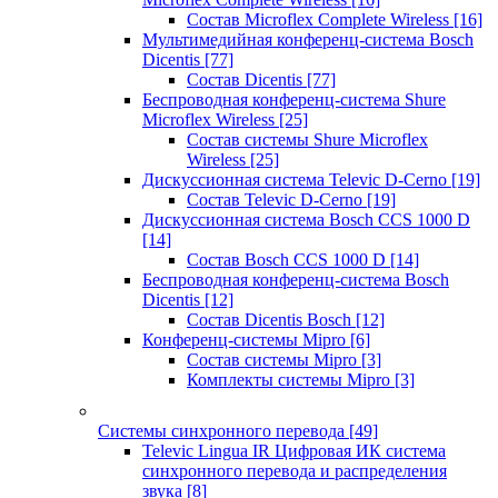
Состав Microflex Complete Wireless
[16]
Мультимедийная конференц-система Bosch
Dicentis
[77]
Состав Dicentis
[77]
Беспроводная конференц-система Shure
Microflex Wireless
[25]
Состав системы Shure Microflex
Wireless
[25]
Дискуссионная система Televic D-Cerno
[19]
Состав Televic D-Cerno
[19]
Дискуссионная система Bosch CCS 1000 D
[14]
Состав Bosch CCS 1000 D
[14]
Беспроводная конференц-система Bosch
Dicentis
[12]
Состав Dicentis Bosch
[12]
Конференц-системы Mipro
[6]
Состав системы Mipro
[3]
Комплекты системы Mipro
[3]
Системы синхронного перевода
[49]
Televic Lingua IR Цифровая ИК система
синхронного перевода и распределения
звука
[8]