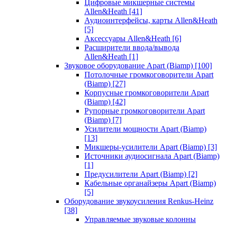
Цифровые микшерные системы
Allen&Heath
[41]
Аудиоинтерфейсы, карты Allen&Heath
[5]
Аксессуары Allen&Heath
[6]
Расширители ввода/вывода
Allen&Heath
[1]
Звуковое оборудование Apart (Biamp)
[100]
Потолочные громкоговорители Apart
(Biamp)
[27]
Корпусные громкоговорители Apart
(Biamp)
[42]
Рупорные громкоговорители Apart
(Biamp)
[7]
Усилители мощности Apart (Biamp)
[13]
Микшеры-усилители Apart (Biamp)
[3]
Источники аудиосигнала Apart (Biamp)
[1]
Предусилители Apart (Biamp)
[2]
Кабельные органайзеры Apart (Biamp)
[5]
Оборудование звукоусиления Renkus-Heinz
[38]
Управляемые звуковые колонны