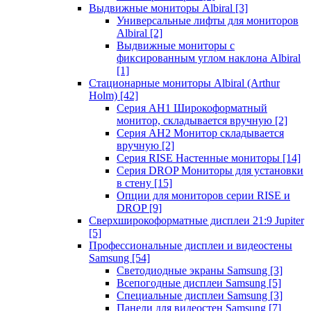
Выдвижные мониторы Albiral
[3]
Универсальные лифты для мониторов
Albiral
[2]
Выдвижные мониторы с
фиксированным углом наклона Albiral
[1]
Стационарные мониторы Albiral (Arthur
Holm)
[42]
Серия AH1 Широкоформатный
монитор, складывается вручную
[2]
Серия AH2 Монитор складывается
вручную
[2]
Серия RISE Настенные мониторы
[14]
Серия DROP Мониторы для установки
в стену
[15]
Опции для мониторов серии RISE и
DROP
[9]
Сверхширокоформатные дисплеи 21:9 Jupiter
[5]
Профессиональные дисплеи и видеостены
Samsung
[54]
Светодиодные экраны Samsung
[3]
Всепогодные дисплеи Samsung
[5]
Специальные дисплеи Samsung
[3]
Панели для видеостен Samsung
[7]