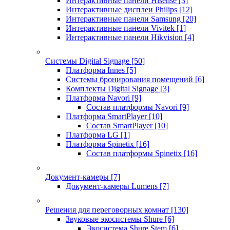
Интерактивные панели Hisense
[3]
Интерактивные дисплеи Philips
[12]
Интерактивные панели Samsung
[20]
Интерактивные панели Vivitek
[1]
Интерактивные панели Hikvision
[4]
Системы Digital Signage
[50]
Платформа Innes
[5]
Системы бронирования помещений
[6]
Комплекты Digital Signage
[3]
Платформа Navori
[9]
Состав платформы Navori
[9]
Платформа SmartPlayer
[10]
Состав SmartPlayer
[10]
Платформа LG
[1]
Платформа Spinetix
[16]
Состав платформы Spinetix
[16]
Документ-камеры
[7]
Документ-камеры Lumens
[7]
Решения для переговорных комнат
[130]
Звуковые экосистемы Shure
[6]
Экосистема Shure Stem
[6]