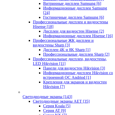
Витринные дисплеи Sumsung
[6]
Информационные дисплеи Samsung
[24]
Гостиничные дисплеи Samsung
[6]
Профессиональные дисплеи и видеостены
Hisense
[18]
Дисплеи для видеостен Hisense
[2]
Информационные дисплеи Hisense
[16]
Профессиональные ЖК дисплеи и
видеостены Sharp
[3]
Дисплеи 4K и 8K Sharp
[1]
Профессиональные дисплеи Sharp
[2]
Профессиональные дисплеи, видеостены,
LED Hikvision
[11]
Панели для видеостен Hikvision
[3]
Информационные дисплеи Hikvision со
встроенной ОС Andriod
[1]
Крепления для экранов и видеостен
Hikvision
[7]
Светодиодные экраны
[143]
Светодиодные экраны AET
[35]
Cерия Koala
[5]
Серия AT
[9]