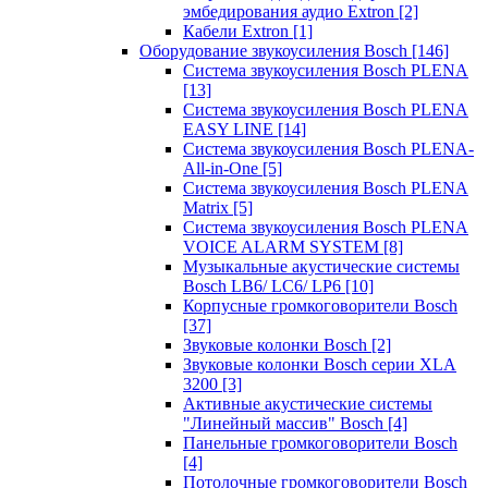
эмбедирования аудио Extron
[2]
Кабели Extron
[1]
Оборудование звукоусиления Bosch
[146]
Система звукоусиления Bosch PLENA
[13]
Система звукоусиления Bosch PLENA
EASY LINE
[14]
Система звукоусиления Bosch PLENA-
All-in-One
[5]
Система звукоусиления Bosch PLENA
Matrix
[5]
Система звукоусиления Bosch PLENA
VOICE ALARM SYSTEM
[8]
Музыкальные акустические системы
Bosch LB6/ LC6/ LP6
[10]
Корпусные громкоговорители Bosch
[37]
Звуковые колонки Bosch
[2]
Звуковые колонки Bosch серии XLA
3200
[3]
Активные акустические системы
"Линейный массив" Bosch
[4]
Панельные громкоговорители Bosch
[4]
Потолочные громкоговорители Bosch