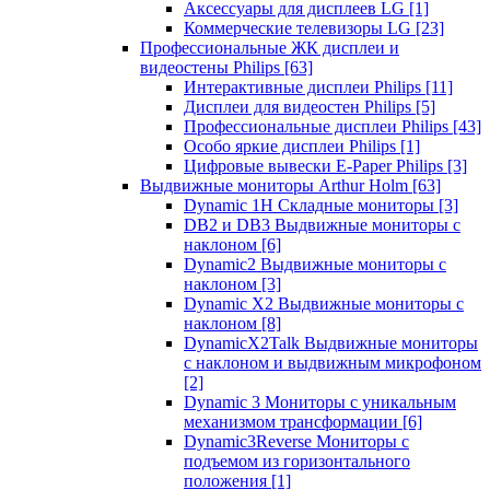
Аксессуары для дисплеев LG
[1]
Коммерческие телевизоры LG
[23]
Профессиональные ЖК дисплеи и
видеостены Philips
[63]
Интерактивные дисплеи Philips
[11]
Дисплеи для видеостен Philips
[5]
Профессиональные дисплеи Philips
[43]
Особо яркие дисплеи Philips
[1]
Цифровые вывески E-Paper Philips
[3]
Выдвижные мониторы Arthur Holm
[63]
Dynamic 1Н Складные мониторы
[3]
DB2 и DB3 Выдвижные мониторы с
наклоном
[6]
Dynamic2 Выдвижные мониторы с
наклоном
[3]
Dynamic X2 Выдвижные мониторы с
наклоном
[8]
DynamicX2Talk Выдвижные мониторы
с наклоном и выдвижным микрофоном
[2]
Dynamic 3 Мониторы с уникальным
механизмом трансформации
[6]
Dynamic3Reverse Мониторы с
подъемом из горизонтального
положения
[1]