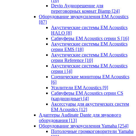
[16]
Devio Аудиорешение для
переговорных комнат Biamp
[24]
Оборудование звукоусиления EM Acoustics
[87]
Акустические системы EM Acoustics
HALO
[8]
Сабвуферы EM Acoustics серии S
[16]
Акустические системы EM Acoustics
серии EMS
[18]
Акустические системы EM Acoustics
серии Reference
[10]
Акустические системы EM Acoustics
серии i
[4]
Сценические мониторы EM Acoustics
[6]
Усилители EM Acoustics
[9]
Сабвуферы EM Acoustics серии CS
(кардиоидные)
[4]
Аксессуары для акустических систем
EM Acoustics
[12]
Адаптеры Audinate Dante для звукового
оборудования
[13]
Оборудование звукоусиления Yamaha
[254]
Потолочные громкоговорители Yamaha