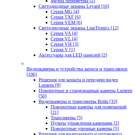
Медиа периметры
[2]
Светодиодные экраны Leyard
[16]
Серия MG
[4]
Серия TXF
[6]
Серия VEM
[6]
Светодиодные экраны LianTronics
[12]
Серия VA
[4]
Серия VL
[4]
Серия VH
[3]
Серия V
[1]
Аксессуары для LED панелей
[2]
Видеокамеры и устройства записи и трансляции
[106]
Решения для захвата и передачи видео
Lumens
[9]
Поворотные и стационарные камеры Lumens
[50]
Видеокамеры и трансиверы Bolin
[33]
Поворотные камеры для помещений
[21]
Трансиверы
[5]
Пульты управления камерами
[2]
Поворотные уличные камеры
[5]
Решения для видеозахвата и потокового