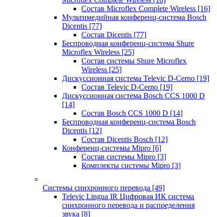
Состав Microflex Complete Wireless
[16]
Мультимедийная конференц-система Bosch
Dicentis
[77]
Состав Dicentis
[77]
Беспроводная конференц-система Shure
Microflex Wireless
[25]
Состав системы Shure Microflex
Wireless
[25]
Дискуссионная система Televic D-Cerno
[19]
Состав Televic D-Cerno
[19]
Дискуссионная система Bosch CCS 1000 D
[14]
Состав Bosch CCS 1000 D
[14]
Беспроводная конференц-система Bosch
Dicentis
[12]
Состав Dicentis Bosch
[12]
Конференц-системы Mipro
[6]
Состав системы Mipro
[3]
Комплекты системы Mipro
[3]
Системы синхронного перевода
[49]
Televic Lingua IR Цифровая ИК система
синхронного перевода и распределения
звука
[8]