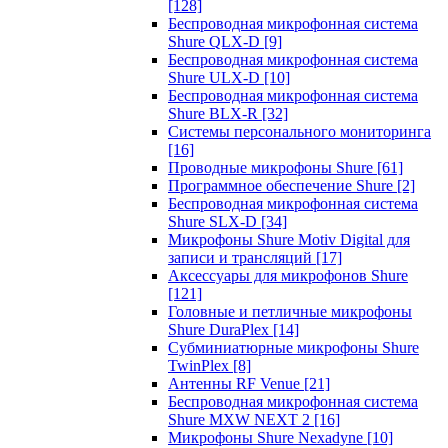
[128]
Беспроводная микрофонная система
Shure QLX-D
[9]
Беспроводная микрофонная система
Shure ULX-D
[10]
Беспроводная микрофонная система
Shure BLX-R
[32]
Системы персонального мониторинга
[16]
Проводные микрофоны Shure
[61]
Программное обеспечение Shure
[2]
Беспроводная микрофонная система
Shure SLX-D
[34]
Микрофоны Shure Motiv Digital для
записи и трансляций
[17]
Аксессуары для микрофонов Shure
[121]
Головные и петличные микрофоны
Shure DuraPlex
[14]
Субминиатюрные микрофоны Shure
TwinPlex
[8]
Антенны RF Venue
[21]
Беспроводная микрофонная система
Shure MXW NEXT 2
[16]
Микрофоны Shure Nexadyne
[10]