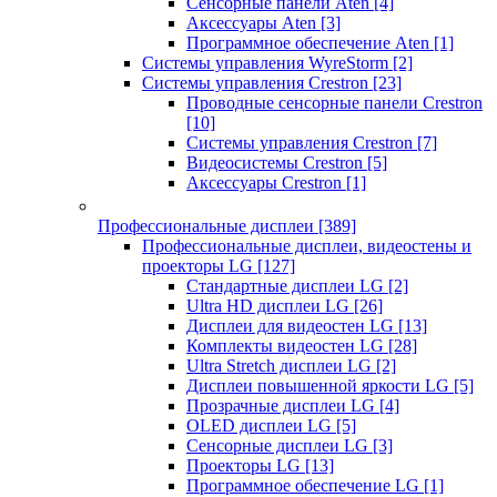
Сенсорные панели Aten
[4]
Аксессуары Aten
[3]
Программное обеспечение Aten
[1]
Системы управления WyreStorm
[2]
Системы управления Crestron
[23]
Проводные сенсорные панели Crestron
[10]
Системы управления Crestron
[7]
Видеосистемы Crestron
[5]
Аксессуары Crestron
[1]
Профессиональные дисплеи
[389]
Профессиональные дисплеи, видеостены и
проекторы LG
[127]
Стандартные дисплеи LG
[2]
Ultra HD дисплеи LG
[26]
Дисплеи для видеостен LG
[13]
Комплекты видеостен LG
[28]
Ultra Stretch дисплеи LG
[2]
Дисплеи повышенной яркости LG
[5]
Прозрачные дисплеи LG
[4]
OLED дисплеи LG
[5]
Сенсорные дисплеи LG
[3]
Проекторы LG
[13]
Программное обеспечение LG
[1]