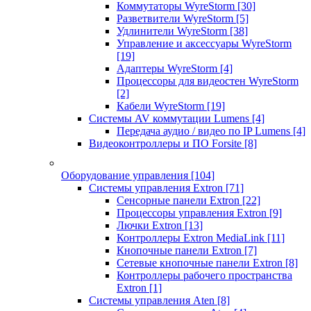
Коммутаторы WyreStorm
[30]
Разветвители WyreStorm
[5]
Удлинители WyreStorm
[38]
Управление и аксессуары WyreStorm
[19]
Адаптеры WyreStorm
[4]
Процессоры для видеостен WyreStorm
[2]
Кабели WyreStorm
[19]
Системы AV коммутации Lumens
[4]
Передача аудио / видео по IP Lumens
[4]
Видеоконтроллеры и ПО Forsite
[8]
Оборудование управления
[104]
Системы управления Extron
[71]
Сенсорные панели Extron
[22]
Процессоры управления Extron
[9]
Лючки Extron
[13]
Контроллеры Extron MediaLink
[11]
Кнопочные панели Extron
[7]
Сетевые кнопочные панели Extron
[8]
Контроллеры рабочего пространства
Extron
[1]
Системы управления Aten
[8]