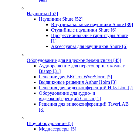
Наушники
[52]
Наушники Shure
[52]
Внутриканальные наушники Shure
[39]
Студийные наушники Shure
[6]
Профессиональные гарнитуры Shure
[1]
Аксессуары для наушников Shure
[6]
Оборудование для видеоконференцсвязи
[45]
Аудиорешение для переговорных комнат
Biamp
[31]
Решение для ВКС от WyreStorm
[5]
Выдвижные решения Arthur Holm
[3]
Решения для видеоконференций Hikvision
[2]
Оборудование для аудио- и
видеоконференций Gonsin
[1]
Решения для видеоконференций TaverLAB
[3]
Шоу-оборудование
[5]
Медиасерверы
[5]