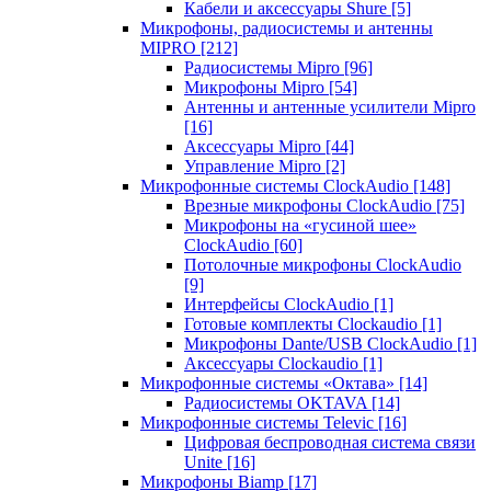
Кабели и аксессуары Shure
[5]
Микрофоны, радиосистемы и антенны
MIPRO
[212]
Радиосистемы Mipro
[96]
Микрофоны Mipro
[54]
Антенны и антенные усилители Mipro
[16]
Аксессуары Mipro
[44]
Управление Mipro
[2]
Микрофонные системы ClockAudio
[148]
Врезные микрофоны ClockAudio
[75]
Микрофоны на «гусиной шее»
ClockAudio
[60]
Потолочные микрофоны ClockAudio
[9]
Интерфейсы ClockAudio
[1]
Готовые комплекты Clockaudio
[1]
Микрофоны Dante/USB ClockAudio
[1]
Аксессуары Clockaudio
[1]
Микрофонные системы «Октава»
[14]
Радиосистемы OKTAVA
[14]
Микрофонные системы Televic
[16]
Цифровая беспроводная система связи
Unite
[16]
Микрофоны Biamp
[17]