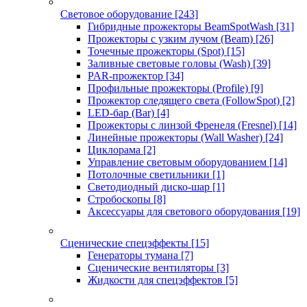
Световое оборудование
[243]
Гибридные прожекторы BeamSpotWash
[31]
Прожекторы с узким лучом (Beam)
[26]
Точечные прожекторы (Spot)
[15]
Заливные световые головы (Wash)
[39]
PAR-прожектор
[34]
Профильные прожекторы (Profile)
[9]
Прожектор следящего света (FollowSpot)
[2]
LED-бар (Bar)
[4]
Прожекторы с линзой Френеля (Fresnel)
[14]
Линейные прожекторы (Wall Washer)
[24]
Циклорама
[2]
Управление световым оборудованием
[14]
Потолочные светильники
[1]
Светодиодный диско-шар
[1]
Стробоскопы
[8]
Аксессуары для светового оборудования
[19]
Сценические спецэффекты
[15]
Генераторы тумана
[7]
Сценические вентиляторы
[3]
Жидкости для спецэффектов
[5]