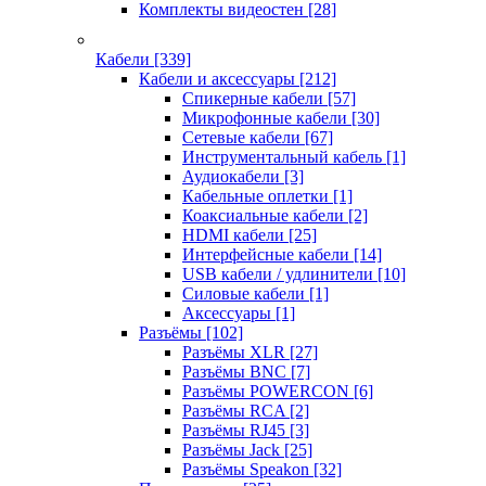
Комплекты видеостен
[28]
Кабели
[339]
Кабели и аксессуары
[212]
Спикерные кабели
[57]
Микрофонные кабели
[30]
Сетевые кабели
[67]
Инструментальный кабель
[1]
Аудиокабели
[3]
Кабельные оплетки
[1]
Коаксиальные кабели
[2]
HDMI кабели
[25]
Интерфейсные кабели
[14]
USB кабели / удлинители
[10]
Силовые кабели
[1]
Аксессуары
[1]
Разъёмы
[102]
Разъёмы XLR
[27]
Разъёмы BNC
[7]
Разъёмы POWERCON
[6]
Разъёмы RCA
[2]
Разъёмы RJ45
[3]
Разъёмы Jack
[25]
Разъёмы Speakon
[32]