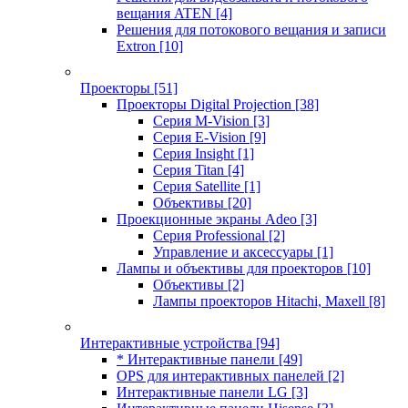
вещания ATEN
[4]
Решения для потокового вещания и записи
Extron
[10]
Проекторы
[51]
Проекторы Digital Projection
[38]
Серия M-Vision
[3]
Серия E-Vision
[9]
Серия Insight
[1]
Серия Titan
[4]
Серия Satellite
[1]
Объективы
[20]
Проекционные экраны Adeo
[3]
Серия Professional
[2]
Управление и аксессуары
[1]
Лампы и объективы для проекторов
[10]
Объективы
[2]
Лампы проекторов Hitachi, Maxell
[8]
Интерактивные устройства
[94]
* Интерактивные панели
[49]
OPS для интерактивных панелей
[2]
Интерактивные панели LG
[3]