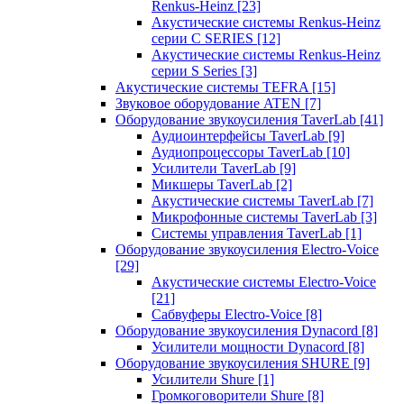
Renkus-Heinz
[23]
Акустические системы Renkus-Heinz
серии C SERIES
[12]
Акустические системы Renkus-Heinz
серии S Series
[3]
Акустические системы TEFRA
[15]
Звуковое оборудование ATEN
[7]
Оборудование звукоусиления TaverLab
[41]
Аудиоинтерфейсы TaverLab
[9]
Аудиопроцессоры TaverLab
[10]
Усилители TaverLab
[9]
Микшеры TaverLab
[2]
Акустические системы TaverLab
[7]
Микрофонные системы TaverLab
[3]
Системы управления TaverLab
[1]
Оборудование звукоусиления Electro-Voice
[29]
Акустические системы Electro-Voice
[21]
Сабвуферы Electro-Voice
[8]
Оборудование звукоусиления Dynacord
[8]
Усилители мощности Dynacord
[8]
Оборудование звукоусиления SHURE
[9]
Усилители Shure
[1]
Громкоговорители Shure
[8]