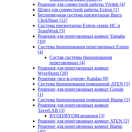
Решения для совместной работы Vivitek
[4]
Шлюз для совместной работы Extron
[1]
Беспроводная система презентации Barco
ClickShare
[12]
Система презентации Extron серии HC и
TeamWork
[3]
Решения для переговорных комнат Yamaha
[10]
Система бронирования переговорных Extron
[4]
Состав системы бронирования
переговорных
[4]
Решения для переговорных комнат
WyreStorm
[29]
Решения «все-в-одном» Kandao
[8]
Система бронирования помещений ATEN
[5]
Решение для переговорных комнат Gonsin
[1]
Система бронирования помещений Biamp
[2]
Решения для переговорных комнат
TaverLAB
[3]
BYOD/BYOM-решения
[3]
Решение для переговорных комнат ATEN
[2]
Решение для переговорных комнат Biamp
[40]