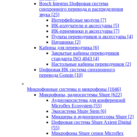
Bosch Integrus Цифровая система
синхронного перевода и распределения
звука
[25]
Интерфейсные модули
[7]
ИК-излучатели и аксессуары
[5]
ИК-приемники и аксессуары
[7]
Пульты переводчиков и аксессуары
[4]
Наушники
[2]
Кабины для переводчика
[6]
Закрытые кабины переводчиков
стандарта ISO 4043
[4]
Настольные кабины переводчиков
[2]
Цифровая ИК система синхронного
перевода Gonsin
[10]
Микрофонные системы и микрофоны
[1046]
Микрофоны, радиосистемы Shure
[622]
Аудиоэкосистема для конференций
Microflex Ecosystem
[55]
Экосистема Shure Stem
[6]
Микшеры и аудиопроцессоры Shure
[2]
Цифровая система Shure Axient Digital
[55]
Микрофоны Shure серии Microflex