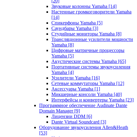
[20]
Звуковые колонны Yamaha
[14]
Настенные громкоговорители Yamaha
[14]
Спикерфоны Yamaha
[5]
Саундбары Yamaha
[3]
Студийные мониторы Yamaha
[8]
Трансляционные усилители мощности
Yamaha
[8]
Цифровые матричные процессоры
Yamaha
[5]
Акустические системы Yamaha
[65]
Портативные системы звукоусиления
Yamaha
[4]
Усилители Yamaha
[16]
Сетевые коммутаторы Yamaha
[12]
Аксессуары Yamaha
[1]
Микшерные консоли Yamaha
[40]
Интерфейсы и конвертеры Yamaha
[23]
Программное обеспечение Audinate Dante
Domain Manager
[9]
Лицензии DDM
[6]
Dante Virtual Soundcard
[3]
Оборудование звукоусиления Allen&Heath
[53]