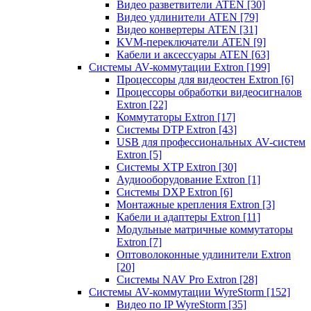
Видео разветвители ATEN
[30]
Видео удлинители ATEN
[79]
Видео конвертеры ATEN
[31]
KVM-переключатели ATEN
[9]
Кабели и аксессуары ATEN
[63]
Системы AV-коммутации Extron
[199]
Процессоры для видеостен Extron
[6]
Процессоры обработки видеосигналов
Extron
[22]
Коммутаторы Extron
[17]
Системы DTP Extron
[43]
USB для профессиональных AV-систем
Extron
[5]
Системы XTP Extron
[30]
Аудиооборудование Extron
[1]
Системы DXP Extron
[6]
Монтажные крепления Extron
[3]
Кабели и адаптеры Extron
[11]
Модульные матричные коммутаторы
Extron
[7]
Оптоволоконные удлинители Extron
[20]
Системы NAV Pro Extron
[28]
Системы AV-коммутации WyreStorm
[152]
Видео по IP WyreStorm
[35]