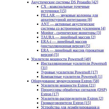
Акустические системы DS Proaudio
[42]
CX - коаксиальные точечные
источники
[15]
PILLAR — звуковые колонны для
архитектурной интеграции
[8]
ANT — активные акустические
системы со встроенным усилением
[4]
Monitor - сценические мониторы
[3]
TAURA — линейный массив
[2]
ERA-i — линейный массив
(инсталляционная версия)
[5]
ERA — линейный массив (прокатная
версия)
[5]
Усилители мощности Powersoft
[49]
Инсталляционные усилители Powersoft
[31]
Туровые усилители Powersoft
[17]
Компактные усилители Powersoft
[1]
Оборудование звукоусиления Extron
[58]
Усилители мощности Extron
[21]
Процессоры обработки сигналов (DSP)
Extron
[17]
Усилители-распределители Extron
[2]
Громкоговорители Extron
[15]
Устройства для деэмбедирования и