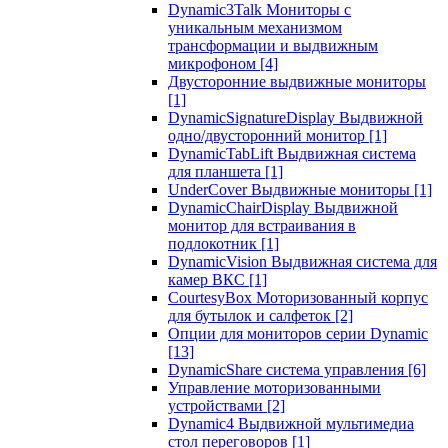
Dynamic3Talk Мониторы с
уникальным механизмом
трансформации и выдвижным
микрофоном
[4]
Двусторонние выдвижные мониторы
[1]
DynamicSignatureDisplay Выдвижной
одно/двусторонний монитор
[1]
DynamicTabLift Выдвижная система
для планшета
[1]
UnderCover Выдвижные мониторы
[1]
DynamicChairDisplay Выдвижной
монитор для встраивания в
подлокотник
[1]
DynamicVision Выдвижная система для
камер ВКС
[1]
CourtesyBox Моторизованный корпус
для бутылок и салфеток
[2]
Опции для мониторов серии Dynamic
[13]
DynamicShare система управления
[6]
Управление моторизованными
устройствами
[2]
Dynamic4 Выдвижной мультимедиа
стол переговоров
[1]