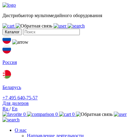
Дистрибьютор мультимедийного оборудования
Каталог
Россия
Беларусь
+7 495 640-75-57
Для дилеров
Ru
/
En
0
0
0
О нас
Направление деятельности