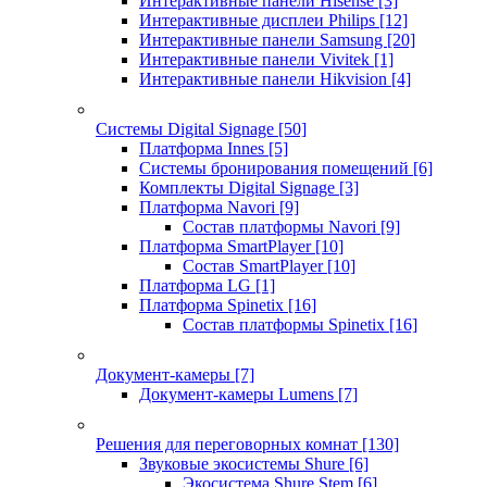
Интерактивные панели Hisense
[3]
Интерактивные дисплеи Philips
[12]
Интерактивные панели Samsung
[20]
Интерактивные панели Vivitek
[1]
Интерактивные панели Hikvision
[4]
Системы Digital Signage
[50]
Платформа Innes
[5]
Системы бронирования помещений
[6]
Комплекты Digital Signage
[3]
Платформа Navori
[9]
Состав платформы Navori
[9]
Платформа SmartPlayer
[10]
Состав SmartPlayer
[10]
Платформа LG
[1]
Платформа Spinetix
[16]
Состав платформы Spinetix
[16]
Документ-камеры
[7]
Документ-камеры Lumens
[7]
Решения для переговорных комнат
[130]
Звуковые экосистемы Shure
[6]
Экосистема Shure Stem
[6]