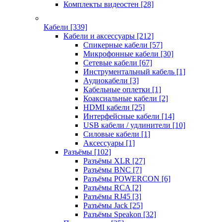
Комплекты видеостен
[28]
Кабели
[339]
Кабели и аксессуары
[212]
Спикерные кабели
[57]
Микрофонные кабели
[30]
Сетевые кабели
[67]
Инструментальный кабель
[1]
Аудиокабели
[3]
Кабельные оплетки
[1]
Коаксиальные кабели
[2]
HDMI кабели
[25]
Интерфейсные кабели
[14]
USB кабели / удлинители
[10]
Силовые кабели
[1]
Аксессуары
[1]
Разъёмы
[102]
Разъёмы XLR
[27]
Разъёмы BNC
[7]
Разъёмы POWERCON
[6]
Разъёмы RCA
[2]
Разъёмы RJ45
[3]
Разъёмы Jack
[25]
Разъёмы Speakon
[32]