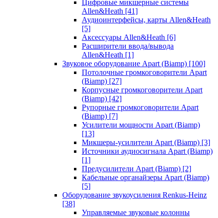
Цифровые микшерные системы
Allen&Heath
[41]
Аудиоинтерфейсы, карты Allen&Heath
[5]
Аксессуары Allen&Heath
[6]
Расширители ввода/вывода
Allen&Heath
[1]
Звуковое оборудование Apart (Biamp)
[100]
Потолочные громкоговорители Apart
(Biamp)
[27]
Корпусные громкоговорители Apart
(Biamp)
[42]
Рупорные громкоговорители Apart
(Biamp)
[7]
Усилители мощности Apart (Biamp)
[13]
Микшеры-усилители Apart (Biamp)
[3]
Источники аудиосигнала Apart (Biamp)
[1]
Предусилители Apart (Biamp)
[2]
Кабельные органайзеры Apart (Biamp)
[5]
Оборудование звукоусиления Renkus-Heinz
[38]
Управляемые звуковые колонны