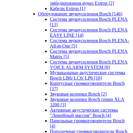
эмбедирования аудио Extron
[2]
Кабели Extron
[1]
Оборудование звукоусиления Bosch
[146]
Система звукоусиления Bosch PLENA
[13]
Система звукоусиления Bosch PLENA
EASY LINE
[14]
Система звукоусиления Bosch PLENA-
All-in-One
[5]
Система звукоусиления Bosch PLENA
Matrix
[5]
Система звукоусиления Bosch PLENA
VOICE ALARM SYSTEM
[8]
Музыкальные акустические системы
Bosch LB6/ LC6/ LP6
[10]
Корпусные громкоговорители Bosch
[37]
Звуковые колонки Bosch
[2]
Звуковые колонки Bosch серии XLA
3200
[3]
Активные акустические системы
"Линейный массив" Bosch
[4]
Панельные громкоговорители Bosch
[4]
Потолочные громкоговорители Bosch