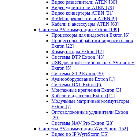
Видео разветвители ATEN
[30]
Видео удлинители ATEN
[79]
Видео конвертеры ATEN
[31]
KVM-переключатели ATEN
[9]
Кабели и аксессуары ATEN
[63]
Системы AV-коммутации Extron
[199]
Процессоры для видеостен Extron
[6]
Процессоры обработки видеосигналов
Extron
[22]
Коммутаторы Extron
[17]
Системы DTP Extron
[43]
USB для профессиональных AV-систем
Extron
[5]
Системы XTP Extron
[30]
Аудиооборудование Extron
[1]
Системы DXP Extron
[6]
Монтажные крепления Extron
[3]
Кабели и адаптеры Extron
[11]
Модульные матричные коммутаторы
Extron
[7]
Оптоволоконные удлинители Extron
[20]
Системы NAV Pro Extron
[28]
Системы AV-коммутации WyreStorm
[152]
Видео по IP WyreStorm
[35]