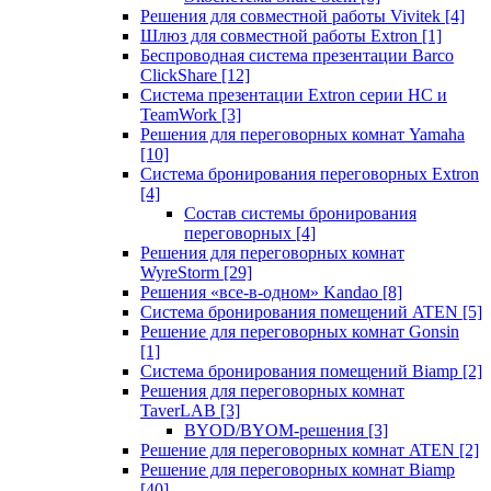
Решения для совместной работы Vivitek
[4]
Шлюз для совместной работы Extron
[1]
Беспроводная система презентации Barco
ClickShare
[12]
Система презентации Extron серии HC и
TeamWork
[3]
Решения для переговорных комнат Yamaha
[10]
Система бронирования переговорных Extron
[4]
Состав системы бронирования
переговорных
[4]
Решения для переговорных комнат
WyreStorm
[29]
Решения «все-в-одном» Kandao
[8]
Система бронирования помещений ATEN
[5]
Решение для переговорных комнат Gonsin
[1]
Система бронирования помещений Biamp
[2]
Решения для переговорных комнат
TaverLAB
[3]
BYOD/BYOM-решения
[3]
Решение для переговорных комнат ATEN
[2]
Решение для переговорных комнат Biamp
[40]