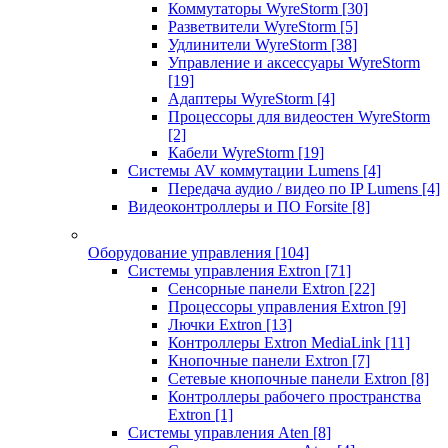
Коммутаторы WyreStorm
[30]
Разветвители WyreStorm
[5]
Удлинители WyreStorm
[38]
Управление и аксессуары WyreStorm
[19]
Адаптеры WyreStorm
[4]
Процессоры для видеостен WyreStorm
[2]
Кабели WyreStorm
[19]
Системы AV коммутации Lumens
[4]
Передача аудио / видео по IP Lumens
[4]
Видеоконтроллеры и ПО Forsite
[8]
Оборудование управления
[104]
Системы управления Extron
[71]
Сенсорные панели Extron
[22]
Процессоры управления Extron
[9]
Лючки Extron
[13]
Контроллеры Extron MediaLink
[11]
Кнопочные панели Extron
[7]
Сетевые кнопочные панели Extron
[8]
Контроллеры рабочего пространства
Extron
[1]
Системы управления Aten
[8]