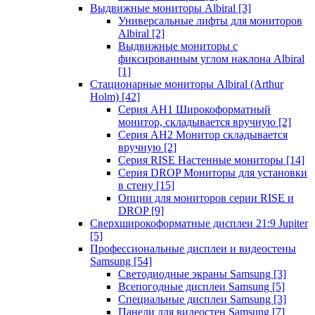
Выдвижные мониторы Albiral
[3]
Универсальные лифты для мониторов
Albiral
[2]
Выдвижные мониторы с
фиксированным углом наклона Albiral
[1]
Стационарные мониторы Albiral (Arthur
Holm)
[42]
Серия AH1 Широкоформатный
монитор, складывается вручную
[2]
Серия AH2 Монитор складывается
вручную
[2]
Серия RISE Настенные мониторы
[14]
Серия DROP Мониторы для установки
в стену
[15]
Опции для мониторов серии RISE и
DROP
[9]
Сверхширокоформатные дисплеи 21:9 Jupiter
[5]
Профессиональные дисплеи и видеостены
Samsung
[54]
Светодиодные экраны Samsung
[3]
Всепогодные дисплеи Samsung
[5]
Специальные дисплеи Samsung
[3]
Панели для видеостен Samsung
[7]