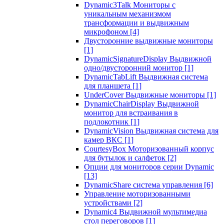
Dynamic3Talk Мониторы с
уникальным механизмом
трансформации и выдвижным
микрофоном
[4]
Двусторонние выдвижные мониторы
[1]
DynamicSignatureDisplay Выдвижной
одно/двусторонний монитор
[1]
DynamicTabLift Выдвижная система
для планшета
[1]
UnderCover Выдвижные мониторы
[1]
DynamicChairDisplay Выдвижной
монитор для встраивания в
подлокотник
[1]
DynamicVision Выдвижная система для
камер ВКС
[1]
CourtesyBox Моторизованный корпус
для бутылок и салфеток
[2]
Опции для мониторов серии Dynamic
[13]
DynamicShare система управления
[6]
Управление моторизованными
устройствами
[2]
Dynamic4 Выдвижной мультимедиа
стол переговоров
[1]