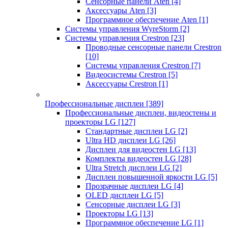
Сенсорные панели Aten
[4]
Аксессуары Aten
[3]
Программное обеспечение Aten
[1]
Системы управления WyreStorm
[2]
Системы управления Crestron
[23]
Проводные сенсорные панели Crestron
[10]
Системы управления Crestron
[7]
Видеосистемы Crestron
[5]
Аксессуары Crestron
[1]
Профессиональные дисплеи
[389]
Профессиональные дисплеи, видеостены и
проекторы LG
[127]
Стандартные дисплеи LG
[2]
Ultra HD дисплеи LG
[26]
Дисплеи для видеостен LG
[13]
Комплекты видеостен LG
[28]
Ultra Stretch дисплеи LG
[2]
Дисплеи повышенной яркости LG
[5]
Прозрачные дисплеи LG
[4]
OLED дисплеи LG
[5]
Сенсорные дисплеи LG
[3]
Проекторы LG
[13]
Программное обеспечение LG
[1]