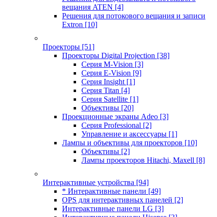
вещания ATEN
[4]
Решения для потокового вещания и записи
Extron
[10]
Проекторы
[51]
Проекторы Digital Projection
[38]
Серия M-Vision
[3]
Серия E-Vision
[9]
Серия Insight
[1]
Серия Titan
[4]
Серия Satellite
[1]
Объективы
[20]
Проекционные экраны Adeo
[3]
Серия Professional
[2]
Управление и аксессуары
[1]
Лампы и объективы для проекторов
[10]
Объективы
[2]
Лампы проекторов Hitachi, Maxell
[8]
Интерактивные устройства
[94]
* Интерактивные панели
[49]
OPS для интерактивных панелей
[2]
Интерактивные панели LG
[3]