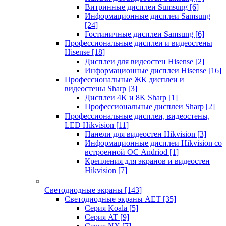
Витринные дисплеи Sumsung
[6]
Информационные дисплеи Samsung
[24]
Гостиничные дисплеи Samsung
[6]
Профессиональные дисплеи и видеостены
Hisense
[18]
Дисплеи для видеостен Hisense
[2]
Информационные дисплеи Hisense
[16]
Профессиональные ЖК дисплеи и
видеостены Sharp
[3]
Дисплеи 4K и 8K Sharp
[1]
Профессиональные дисплеи Sharp
[2]
Профессиональные дисплеи, видеостены,
LED Hikvision
[11]
Панели для видеостен Hikvision
[3]
Информационные дисплеи Hikvision со
встроенной ОС Andriod
[1]
Крепления для экранов и видеостен
Hikvision
[7]
Светодиодные экраны
[143]
Светодиодные экраны AET
[35]
Cерия Koala
[5]
Серия AT
[9]