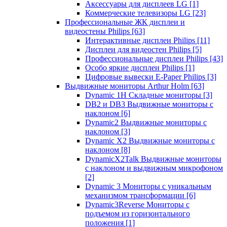
Аксессуары для дисплеев LG
[1]
Коммерческие телевизоры LG
[23]
Профессиональные ЖК дисплеи и
видеостены Philips
[63]
Интерактивные дисплеи Philips
[11]
Дисплеи для видеостен Philips
[5]
Профессиональные дисплеи Philips
[43]
Особо яркие дисплеи Philips
[1]
Цифровые вывески E-Paper Philips
[3]
Выдвижные мониторы Arthur Holm
[63]
Dynamic 1Н Складные мониторы
[3]
DB2 и DB3 Выдвижные мониторы с
наклоном
[6]
Dynamic2 Выдвижные мониторы с
наклоном
[3]
Dynamic X2 Выдвижные мониторы с
наклоном
[8]
DynamicX2Talk Выдвижные мониторы
с наклоном и выдвижным микрофоном
[2]
Dynamic 3 Мониторы с уникальным
механизмом трансформации
[6]
Dynamic3Reverse Мониторы с
подъемом из горизонтального
положения
[1]