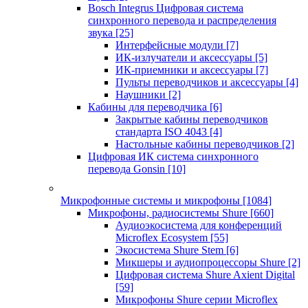
Bosch Integrus Цифровая система
синхронного перевода и распределения
звука
[25]
Интерфейсные модули
[7]
ИК-излучатели и аксессуары
[5]
ИК-приемники и аксессуары
[7]
Пульты переводчиков и аксессуары
[4]
Наушники
[2]
Кабины для переводчика
[6]
Закрытые кабины переводчиков
стандарта ISO 4043
[4]
Настольные кабины переводчиков
[2]
Цифровая ИК система синхронного
перевода Gonsin
[10]
Микрофонные системы и микрофоны
[1084]
Микрофоны, радиосистемы Shure
[660]
Аудиоэкосистема для конференций
Microflex Ecosystem
[55]
Экосистема Shure Stem
[6]
Микшеры и аудиопроцессоры Shure
[2]
Цифровая система Shure Axient Digital
[59]
Микрофоны Shure серии Microflex