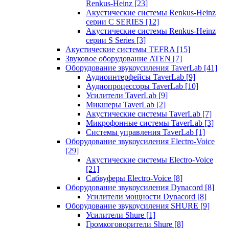
Renkus-Heinz
[23]
Акустические системы Renkus-Heinz
серии C SERIES
[12]
Акустические системы Renkus-Heinz
серии S Series
[3]
Акустические системы TEFRA
[15]
Звуковое оборудование ATEN
[7]
Оборудование звукоусиления TaverLab
[41]
Аудиоинтерфейсы TaverLab
[9]
Аудиопроцессоры TaverLab
[10]
Усилители TaverLab
[9]
Микшеры TaverLab
[2]
Акустические системы TaverLab
[7]
Микрофонные системы TaverLab
[3]
Системы управления TaverLab
[1]
Оборудование звукоусиления Electro-Voice
[29]
Акустические системы Electro-Voice
[21]
Сабвуферы Electro-Voice
[8]
Оборудование звукоусиления Dynacord
[8]
Усилители мощности Dynacord
[8]
Оборудование звукоусиления SHURE
[9]
Усилители Shure
[1]
Громкоговорители Shure
[8]