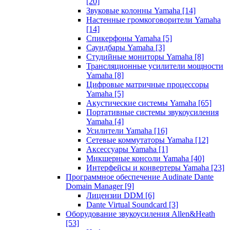
[20]
Звуковые колонны Yamaha
[14]
Настенные громкоговорители Yamaha
[14]
Спикерфоны Yamaha
[5]
Саундбары Yamaha
[3]
Студийные мониторы Yamaha
[8]
Трансляционные усилители мощности
Yamaha
[8]
Цифровые матричные процессоры
Yamaha
[5]
Акустические системы Yamaha
[65]
Портативные системы звукоусиления
Yamaha
[4]
Усилители Yamaha
[16]
Сетевые коммутаторы Yamaha
[12]
Аксессуары Yamaha
[1]
Микшерные консоли Yamaha
[40]
Интерфейсы и конвертеры Yamaha
[23]
Программное обеспечение Audinate Dante
Domain Manager
[9]
Лицензии DDM
[6]
Dante Virtual Soundcard
[3]
Оборудование звукоусиления Allen&Heath
[53]