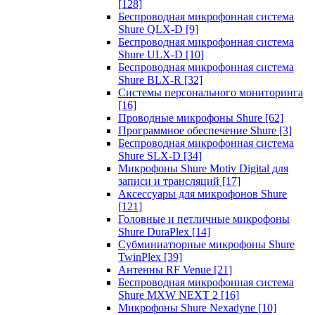
[128]
Беспроводная микрофонная система
Shure QLX-D
[9]
Беспроводная микрофонная система
Shure ULX-D
[10]
Беспроводная микрофонная система
Shure BLX-R
[32]
Системы персонального мониторинга
[16]
Проводные микрофоны Shure
[62]
Программное обеспечение Shure
[3]
Беспроводная микрофонная система
Shure SLX-D
[34]
Микрофоны Shure Motiv Digital для
записи и трансляций
[17]
Аксессуары для микрофонов Shure
[121]
Головные и петличные микрофоны
Shure DuraPlex
[14]
Субминиатюрные микрофоны Shure
TwinPlex
[39]
Антенны RF Venue
[21]
Беспроводная микрофонная система
Shure MXW NEXT 2
[16]
Микрофоны Shure Nexadyne
[10]