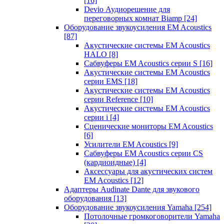
[16]
Devio Аудиорешение для
переговорных комнат Biamp
[24]
Оборудование звукоусиления EM Acoustics
[87]
Акустические системы EM Acoustics
HALO
[8]
Сабвуферы EM Acoustics серии S
[16]
Акустические системы EM Acoustics
серии EMS
[18]
Акустические системы EM Acoustics
серии Reference
[10]
Акустические системы EM Acoustics
серии i
[4]
Сценические мониторы EM Acoustics
[6]
Усилители EM Acoustics
[9]
Сабвуферы EM Acoustics серии CS
(кардиоидные)
[4]
Аксессуары для акустических систем
EM Acoustics
[12]
Адаптеры Audinate Dante для звукового
оборудования
[13]
Оборудование звукоусиления Yamaha
[254]
Потолочные громкоговорители Yamaha