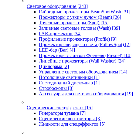
Световое оборудование
[243]
Гибридные прожекторы BeamSpotWash
[31]
Прожекторы с узким лучом (Beam)
[26]
Точечные прожекторы (Spot)
[15]
Заливные световые головы (Wash)
[39]
PAR-прожектор
[34]
Профильные прожекторы (Profile)
[9]
Прожектор следящего света (FollowSpot)
[2]
LED-бар (Bar)
[4]
Прожекторы с линзой Френеля (Fresnel)
[14]
Линейные прожекторы (Wall Washer)
[24]
Циклорама
[2]
Управление световым оборудованием
[14]
Потолочные светильники
[1]
Светодиодный диско-шар
[1]
Стробоскопы
[8]
Аксессуары для светового оборудования
[19]
Сценические спецэффекты
[15]
Генераторы тумана
[7]
Сценические вентиляторы
[3]
Жидкости для спецэффектов
[5]