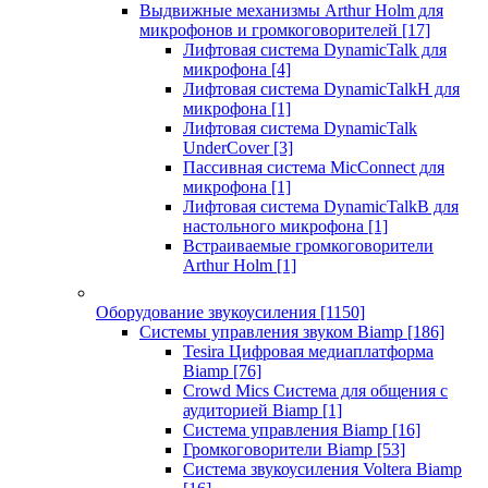
Выдвижные механизмы Arthur Holm для
микрофонов и громкоговорителей
[17]
Лифтовая система DynamicTalk для
микрофона
[4]
Лифтовая система DynamicTalkH для
микрофона
[1]
Лифтовая система DynamicTalk
UnderCover
[3]
Пассивная система MicConnect для
микрофона
[1]
Лифтовая система DynamicTalkB для
настольного микрофона
[1]
Встраиваемые громкоговорители
Arthur Holm
[1]
Оборудование звукоусиления
[1150]
Системы управления звуком Biamp
[186]
Tesira Цифровая медиаплатформа
Biamp
[76]
Crowd Mics Система для общения с
аудиторией Biamp
[1]
Система управления Biamp
[16]
Громкоговорители Biamp
[53]
Система звукоусиления Voltera Biamp