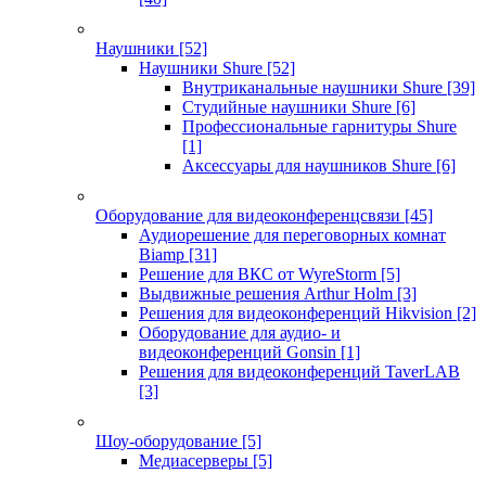
Наушники
[52]
Наушники Shure
[52]
Внутриканальные наушники Shure
[39]
Студийные наушники Shure
[6]
Профессиональные гарнитуры Shure
[1]
Аксессуары для наушников Shure
[6]
Оборудование для видеоконференцсвязи
[45]
Аудиорешение для переговорных комнат
Biamp
[31]
Решение для ВКС от WyreStorm
[5]
Выдвижные решения Arthur Holm
[3]
Решения для видеоконференций Hikvision
[2]
Оборудование для аудио- и
видеоконференций Gonsin
[1]
Решения для видеоконференций TaverLAB
[3]
Шоу-оборудование
[5]
Медиасерверы
[5]