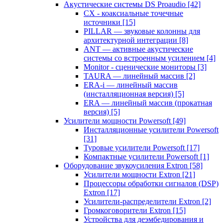
Акустические системы DS Proaudio
[42]
CX - коаксиальные точечные
источники
[15]
PILLAR — звуковые колонны для
архитектурной интеграции
[8]
ANT — активные акустические
системы со встроенным усилением
[4]
Monitor - сценические мониторы
[3]
TAURA — линейный массив
[2]
ERA-i — линейный массив
(инсталляционная версия)
[5]
ERA — линейный массив (прокатная
версия)
[5]
Усилители мощности Powersoft
[49]
Инсталляционные усилители Powersoft
[31]
Туровые усилители Powersoft
[17]
Компактные усилители Powersoft
[1]
Оборудование звукоусиления Extron
[58]
Усилители мощности Extron
[21]
Процессоры обработки сигналов (DSP)
Extron
[17]
Усилители-распределители Extron
[2]
Громкоговорители Extron
[15]
Устройства для деэмбедирования и