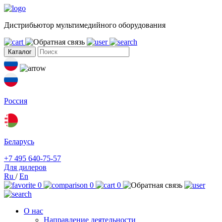
Дистрибьютор мультимедийного оборудования
Каталог
Россия
Беларусь
+7 495 640-75-57
Для дилеров
Ru
/
En
0
0
0
О нас
Направление деятельности