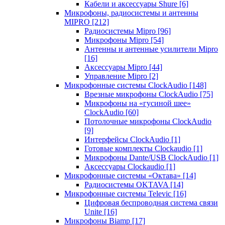
Кабели и аксессуары Shure
[6]
Микрофоны, радиосистемы и антенны
MIPRO
[212]
Радиосистемы Mipro
[96]
Микрофоны Mipro
[54]
Антенны и антенные усилители Mipro
[16]
Аксессуары Mipro
[44]
Управление Mipro
[2]
Микрофонные системы ClockAudio
[148]
Врезные микрофоны ClockAudio
[75]
Микрофоны на «гусиной шее»
ClockAudio
[60]
Потолочные микрофоны ClockAudio
[9]
Интерфейсы ClockAudio
[1]
Готовые комплекты Clockaudio
[1]
Микрофоны Dante/USB ClockAudio
[1]
Аксессуары Clockaudio
[1]
Микрофонные системы «Октава»
[14]
Радиосистемы OKTAVA
[14]
Микрофонные системы Televic
[16]
Цифровая беспроводная система связи
Unite
[16]
Микрофоны Biamp
[17]