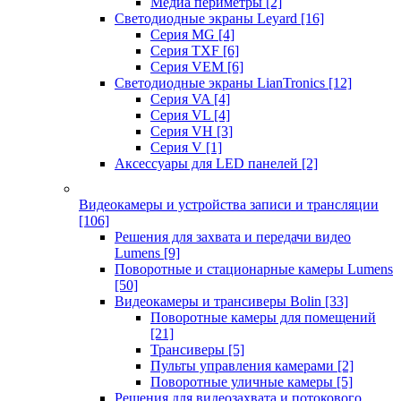
Медиа периметры
[2]
Светодиодные экраны Leyard
[16]
Серия MG
[4]
Серия TXF
[6]
Серия VEM
[6]
Светодиодные экраны LianTronics
[12]
Серия VA
[4]
Серия VL
[4]
Серия VH
[3]
Серия V
[1]
Аксессуары для LED панелей
[2]
Видеокамеры и устройства записи и трансляции
[106]
Решения для захвата и передачи видео
Lumens
[9]
Поворотные и стационарные камеры Lumens
[50]
Видеокамеры и трансиверы Bolin
[33]
Поворотные камеры для помещений
[21]
Трансиверы
[5]
Пульты управления камерами
[2]
Поворотные уличные камеры
[5]
Решения для видеозахвата и потокового