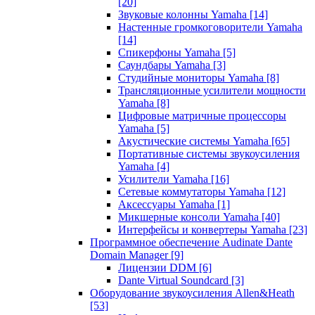
[20]
Звуковые колонны Yamaha
[14]
Настенные громкоговорители Yamaha
[14]
Спикерфоны Yamaha
[5]
Саундбары Yamaha
[3]
Студийные мониторы Yamaha
[8]
Трансляционные усилители мощности
Yamaha
[8]
Цифровые матричные процессоры
Yamaha
[5]
Акустические системы Yamaha
[65]
Портативные системы звукоусиления
Yamaha
[4]
Усилители Yamaha
[16]
Сетевые коммутаторы Yamaha
[12]
Аксессуары Yamaha
[1]
Микшерные консоли Yamaha
[40]
Интерфейсы и конвертеры Yamaha
[23]
Программное обеспечение Audinate Dante
Domain Manager
[9]
Лицензии DDM
[6]
Dante Virtual Soundcard
[3]
Оборудование звукоусиления Allen&Heath
[53]