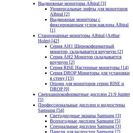
Выдвижные мониторы Albiral
[3]
Универсальные лифты для мониторов
Albiral
[2]
Выдвижные мониторы с
фиксированным углом наклона Albiral
[1]
Стационарные мониторы Albiral (Arthur
Holm)
[42]
Серия AH1 Широкоформатный
монитор, складывается вручную
[2]
Серия AH2 Монитор складывается
вручную
[2]
Серия RISE Настенные мониторы
[14]
Серия DROP Мониторы для установки
в стену
[15]
Опции для мониторов серии RISE и
DROP
[9]
Сверхширокоформатные дисплеи 21:9 Jupiter
[5]
Профессиональные дисплеи и видеостены
Samsung
[54]
Светодиодные экраны Samsung
[3]
Всепогодные дисплеи Samsung
[5]
Специальные дисплеи Samsung
[3]
Панели для видеостен Samsung
[7]