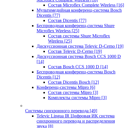
Состав Microflex Complete Wireless
[16]
Мультимедийная конференц-система Bosch
Dicentis
[77]
Состав Dicentis
[77]
Беспроводная конференц-система Shure
Microflex Wireless
[25]
Состав системы Shure Microflex
Wireless
[25]
Дискуссионная система Televic D-Cerno
[19]
Состав Televic D-Cerno
[19]
Дискуссионная система Bosch CCS 1000 D
[14]
Состав Bosch CCS 1000 D
[14]
Беспроводная конференц-система Bosch
Dicentis
[12]
Состав Dicentis Bosch
[12]
Конференц-системы Mipro
[6]
Состав системы Mipro
[3]
Комплекты системы Mipro
[3]
Системы синхронного перевода
[49]
Televic Lingua IR Цифровая ИК система
синхронного перевода и распределения
звука
[8]