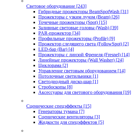
Световое оборудование
[243]
Гибридные прожекторы BeamSpotWash
[31]
Прожекторы с узким лучом (Beam)
[26]
Точечные прожекторы (Spot)
[15]
Заливные световые головы (Wash)
[39]
PAR-прожектор
[34]
Профильные прожекторы (Profile)
[9]
Прожектор следящего света (FollowSpot)
[2]
LED-бар (Bar)
[4]
Прожекторы с линзой Френеля (Fresnel)
[14]
Линейные прожекторы (Wall Washer)
[24]
Циклорама
[2]
Управление световым оборудованием
[14]
Потолочные светильники
[1]
Светодиодный диско-шар
[1]
Стробоскопы
[8]
Аксессуары для светового оборудования
[19]
Сценические спецэффекты
[15]
Генераторы тумана
[7]
Сценические вентиляторы
[3]
Жидкости для спецэффектов
[5]