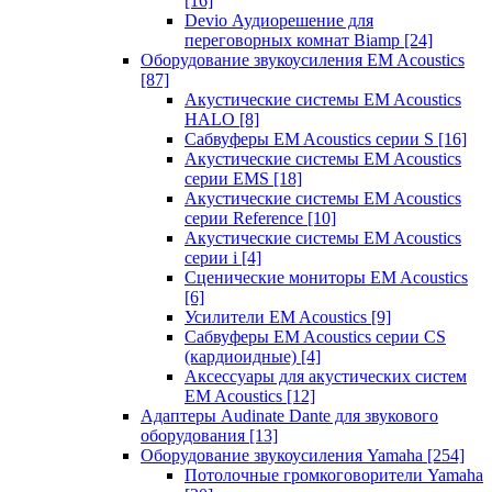
[16]
Devio Аудиорешение для
переговорных комнат Biamp
[24]
Оборудование звукоусиления EM Acoustics
[87]
Акустические системы EM Acoustics
HALO
[8]
Сабвуферы EM Acoustics серии S
[16]
Акустические системы EM Acoustics
серии EMS
[18]
Акустические системы EM Acoustics
серии Reference
[10]
Акустические системы EM Acoustics
серии i
[4]
Сценические мониторы EM Acoustics
[6]
Усилители EM Acoustics
[9]
Сабвуферы EM Acoustics серии CS
(кардиоидные)
[4]
Аксессуары для акустических систем
EM Acoustics
[12]
Адаптеры Audinate Dante для звукового
оборудования
[13]
Оборудование звукоусиления Yamaha
[254]
Потолочные громкоговорители Yamaha