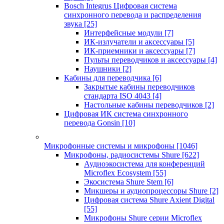
Bosch Integrus Цифровая система
синхронного перевода и распределения
звука
[25]
Интерфейсные модули
[7]
ИК-излучатели и аксессуары
[5]
ИК-приемники и аксессуары
[7]
Пульты переводчиков и аксессуары
[4]
Наушники
[2]
Кабины для переводчика
[6]
Закрытые кабины переводчиков
стандарта ISO 4043
[4]
Настольные кабины переводчиков
[2]
Цифровая ИК система синхронного
перевода Gonsin
[10]
Микрофонные системы и микрофоны
[1046]
Микрофоны, радиосистемы Shure
[622]
Аудиоэкосистема для конференций
Microflex Ecosystem
[55]
Экосистема Shure Stem
[6]
Микшеры и аудиопроцессоры Shure
[2]
Цифровая система Shure Axient Digital
[55]
Микрофоны Shure серии Microflex