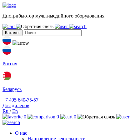
Дистрибьютор мультимедийного оборудования
Каталог
Россия
Беларусь
+7 495 640-75-57
Для дилеров
Ru
/
En
0
0
0
О нас
Направление деятельности