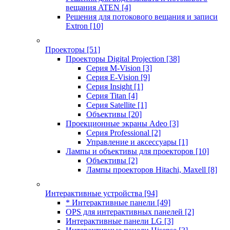
вещания ATEN
[4]
Решения для потокового вещания и записи
Extron
[10]
Проекторы
[51]
Проекторы Digital Projection
[38]
Серия M-Vision
[3]
Серия E-Vision
[9]
Серия Insight
[1]
Серия Titan
[4]
Серия Satellite
[1]
Объективы
[20]
Проекционные экраны Adeo
[3]
Серия Professional
[2]
Управление и аксессуары
[1]
Лампы и объективы для проекторов
[10]
Объективы
[2]
Лампы проекторов Hitachi, Maxell
[8]
Интерактивные устройства
[94]
* Интерактивные панели
[49]
OPS для интерактивных панелей
[2]
Интерактивные панели LG
[3]