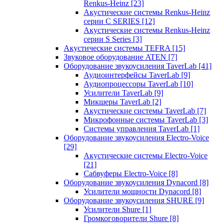
Renkus-Heinz
[23]
Акустические системы Renkus-Heinz
серии C SERIES
[12]
Акустические системы Renkus-Heinz
серии S Series
[3]
Акустические системы TEFRA
[15]
Звуковое оборудование ATEN
[7]
Оборудование звукоусиления TaverLab
[41]
Аудиоинтерфейсы TaverLab
[9]
Аудиопроцессоры TaverLab
[10]
Усилители TaverLab
[9]
Микшеры TaverLab
[2]
Акустические системы TaverLab
[7]
Микрофонные системы TaverLab
[3]
Системы управления TaverLab
[1]
Оборудование звукоусиления Electro-Voice
[29]
Акустические системы Electro-Voice
[21]
Сабвуферы Electro-Voice
[8]
Оборудование звукоусиления Dynacord
[8]
Усилители мощности Dynacord
[8]
Оборудование звукоусиления SHURE
[9]
Усилители Shure
[1]
Громкоговорители Shure
[8]