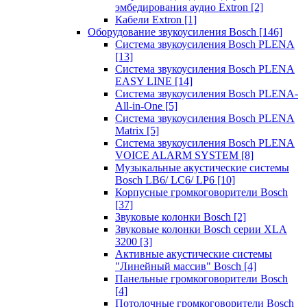
эмбедирования аудио Extron
[2]
Кабели Extron
[1]
Оборудование звукоусиления Bosch
[146]
Система звукоусиления Bosch PLENA
[13]
Система звукоусиления Bosch PLENA
EASY LINE
[14]
Система звукоусиления Bosch PLENA-
All-in-One
[5]
Система звукоусиления Bosch PLENA
Matrix
[5]
Система звукоусиления Bosch PLENA
VOICE ALARM SYSTEM
[8]
Музыкальные акустические системы
Bosch LB6/ LC6/ LP6
[10]
Корпусные громкоговорители Bosch
[37]
Звуковые колонки Bosch
[2]
Звуковые колонки Bosch серии XLA
3200
[3]
Активные акустические системы
"Линейный массив" Bosch
[4]
Панельные громкоговорители Bosch
[4]
Потолочные громкоговорители Bosch