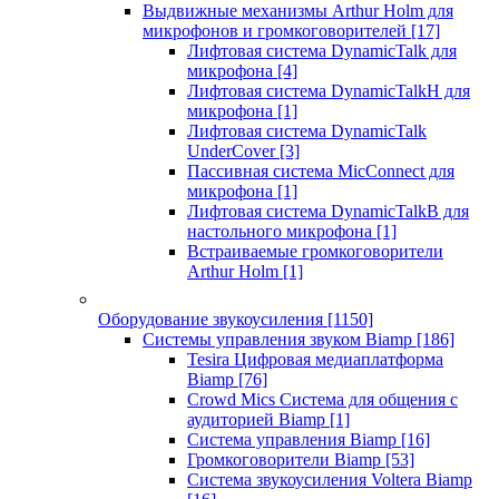
Выдвижные механизмы Arthur Holm для
микрофонов и громкоговорителей
[17]
Лифтовая система DynamicTalk для
микрофона
[4]
Лифтовая система DynamicTalkH для
микрофона
[1]
Лифтовая система DynamicTalk
UnderCover
[3]
Пассивная система MicConnect для
микрофона
[1]
Лифтовая система DynamicTalkB для
настольного микрофона
[1]
Встраиваемые громкоговорители
Arthur Holm
[1]
Оборудование звукоусиления
[1150]
Системы управления звуком Biamp
[186]
Tesira Цифровая медиаплатформа
Biamp
[76]
Crowd Mics Система для общения с
аудиторией Biamp
[1]
Система управления Biamp
[16]
Громкоговорители Biamp
[53]
Система звукоусиления Voltera Biamp