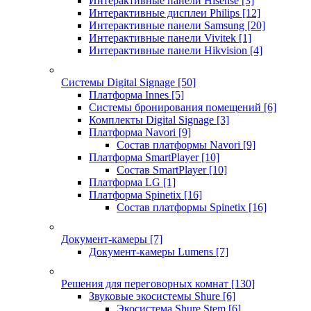
Интерактивные панели Hisense
[3]
Интерактивные дисплеи Philips
[12]
Интерактивные панели Samsung
[20]
Интерактивные панели Vivitek
[1]
Интерактивные панели Hikvision
[4]
Системы Digital Signage
[50]
Платформа Innes
[5]
Системы бронирования помещений
[6]
Комплекты Digital Signage
[3]
Платформа Navori
[9]
Состав платформы Navori
[9]
Платформа SmartPlayer
[10]
Состав SmartPlayer
[10]
Платформа LG
[1]
Платформа Spinetix
[16]
Состав платформы Spinetix
[16]
Документ-камеры
[7]
Документ-камеры Lumens
[7]
Решения для переговорных комнат
[130]
Звуковые экосистемы Shure
[6]
Экосистема Shure Stem
[6]