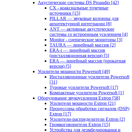
Акустические системы DS Proaudio
[42]
CX - коаксиальные точечные
источники
[15]
PILLAR — звуковые колонны для
архитектурной интеграции
[8]
ANT — активные акустические
системы со встроенным усилением
[4]
Monitor - сценические мониторы
[3]
TAURA — линейный массив
[2]
ERA-i — линейный массив
(инсталляционная версия)
[5]
ERA — линейный массив (прокатная
версия)
[5]
Усилители мощности Powersoft
[49]
Инсталляционные усилители Powersoft
[31]
Туровые усилители Powersoft
[17]
Компактные усилители Powersoft
[1]
Оборудование звукоусиления Extron
[58]
Усилители мощности Extron
[21]
Процессоры обработки сигналов (DSP)
Extron
[17]
Усилители-распределители Extron
[2]
Громкоговорители Extron
[15]
Устройства для деэмбедирования и