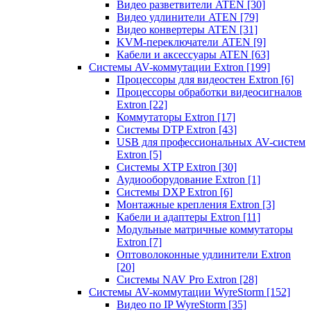
Видео разветвители ATEN
[30]
Видео удлинители ATEN
[79]
Видео конвертеры ATEN
[31]
KVM-переключатели ATEN
[9]
Кабели и аксессуары ATEN
[63]
Системы AV-коммутации Extron
[199]
Процессоры для видеостен Extron
[6]
Процессоры обработки видеосигналов
Extron
[22]
Коммутаторы Extron
[17]
Системы DTP Extron
[43]
USB для профессиональных AV-систем
Extron
[5]
Системы XTP Extron
[30]
Аудиооборудование Extron
[1]
Системы DXP Extron
[6]
Монтажные крепления Extron
[3]
Кабели и адаптеры Extron
[11]
Модульные матричные коммутаторы
Extron
[7]
Оптоволоконные удлинители Extron
[20]
Системы NAV Pro Extron
[28]
Системы AV-коммутации WyreStorm
[152]
Видео по IP WyreStorm
[35]