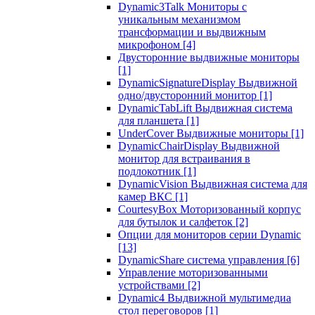
Dynamic3Talk Мониторы с
уникальным механизмом
трансформации и выдвижным
микрофоном
[4]
Двусторонние выдвижные мониторы
[1]
DynamicSignatureDisplay Выдвижной
одно/двусторонний монитор
[1]
DynamicTabLift Выдвижная система
для планшета
[1]
UnderCover Выдвижные мониторы
[1]
DynamicChairDisplay Выдвижной
монитор для встраивания в
подлокотник
[1]
DynamicVision Выдвижная система для
камер ВКС
[1]
CourtesyBox Моторизованный корпус
для бутылок и салфеток
[2]
Опции для мониторов серии Dynamic
[13]
DynamicShare система управления
[6]
Управление моторизованными
устройствами
[2]
Dynamic4 Выдвижной мультимедиа
стол переговоров
[1]