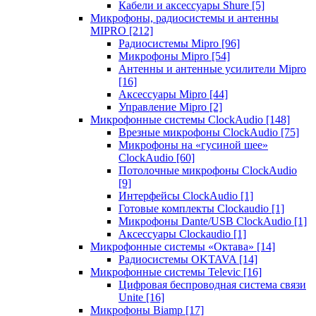
Кабели и аксессуары Shure
[5]
Микрофоны, радиосистемы и антенны
MIPRO
[212]
Радиосистемы Mipro
[96]
Микрофоны Mipro
[54]
Антенны и антенные усилители Mipro
[16]
Аксессуары Mipro
[44]
Управление Mipro
[2]
Микрофонные системы ClockAudio
[148]
Врезные микрофоны ClockAudio
[75]
Микрофоны на «гусиной шее»
ClockAudio
[60]
Потолочные микрофоны ClockAudio
[9]
Интерфейсы ClockAudio
[1]
Готовые комплекты Clockaudio
[1]
Микрофоны Dante/USB ClockAudio
[1]
Аксессуары Clockaudio
[1]
Микрофонные системы «Октава»
[14]
Радиосистемы OKTAVA
[14]
Микрофонные системы Televic
[16]
Цифровая беспроводная система связи
Unite
[16]
Микрофоны Biamp
[17]