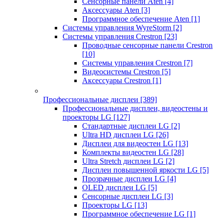
Сенсорные панели Aten
[4]
Аксессуары Aten
[3]
Программное обеспечение Aten
[1]
Системы управления WyreStorm
[2]
Системы управления Crestron
[23]
Проводные сенсорные панели Crestron
[10]
Системы управления Crestron
[7]
Видеосистемы Crestron
[5]
Аксессуары Crestron
[1]
Профессиональные дисплеи
[389]
Профессиональные дисплеи, видеостены и
проекторы LG
[127]
Стандартные дисплеи LG
[2]
Ultra HD дисплеи LG
[26]
Дисплеи для видеостен LG
[13]
Комплекты видеостен LG
[28]
Ultra Stretch дисплеи LG
[2]
Дисплеи повышенной яркости LG
[5]
Прозрачные дисплеи LG
[4]
OLED дисплеи LG
[5]
Сенсорные дисплеи LG
[3]
Проекторы LG
[13]
Программное обеспечение LG
[1]