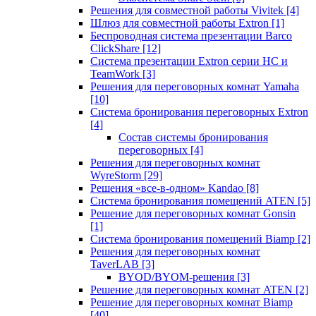
Решения для совместной работы Vivitek
[4]
Шлюз для совместной работы Extron
[1]
Беспроводная система презентации Barco
ClickShare
[12]
Система презентации Extron серии HC и
TeamWork
[3]
Решения для переговорных комнат Yamaha
[10]
Система бронирования переговорных Extron
[4]
Состав системы бронирования
переговорных
[4]
Решения для переговорных комнат
WyreStorm
[29]
Решения «все-в-одном» Kandao
[8]
Система бронирования помещений ATEN
[5]
Решение для переговорных комнат Gonsin
[1]
Система бронирования помещений Biamp
[2]
Решения для переговорных комнат
TaverLAB
[3]
BYOD/BYOM-решения
[3]
Решение для переговорных комнат ATEN
[2]
Решение для переговорных комнат Biamp
[40]