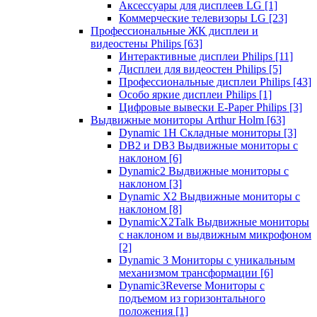
Аксессуары для дисплеев LG
[1]
Коммерческие телевизоры LG
[23]
Профессиональные ЖК дисплеи и
видеостены Philips
[63]
Интерактивные дисплеи Philips
[11]
Дисплеи для видеостен Philips
[5]
Профессиональные дисплеи Philips
[43]
Особо яркие дисплеи Philips
[1]
Цифровые вывески E-Paper Philips
[3]
Выдвижные мониторы Arthur Holm
[63]
Dynamic 1Н Складные мониторы
[3]
DB2 и DB3 Выдвижные мониторы с
наклоном
[6]
Dynamic2 Выдвижные мониторы с
наклоном
[3]
Dynamic X2 Выдвижные мониторы с
наклоном
[8]
DynamicX2Talk Выдвижные мониторы
с наклоном и выдвижным микрофоном
[2]
Dynamic 3 Мониторы с уникальным
механизмом трансформации
[6]
Dynamic3Reverse Мониторы с
подъемом из горизонтального
положения
[1]