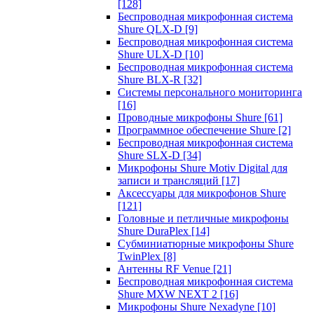
[128]
Беспроводная микрофонная система
Shure QLX-D
[9]
Беспроводная микрофонная система
Shure ULX-D
[10]
Беспроводная микрофонная система
Shure BLX-R
[32]
Системы персонального мониторинга
[16]
Проводные микрофоны Shure
[61]
Программное обеспечение Shure
[2]
Беспроводная микрофонная система
Shure SLX-D
[34]
Микрофоны Shure Motiv Digital для
записи и трансляций
[17]
Аксессуары для микрофонов Shure
[121]
Головные и петличные микрофоны
Shure DuraPlex
[14]
Субминиатюрные микрофоны Shure
TwinPlex
[8]
Антенны RF Venue
[21]
Беспроводная микрофонная система
Shure MXW NEXT 2
[16]
Микрофоны Shure Nexadyne
[10]