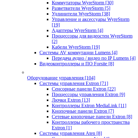
Коммутаторы WyreStorm
[30]
Разветвители WyreStorm
[5]
Удлинители WyreStorm
[38]
Управление и аксессуары WyreStorm
[19]
Адаптеры WyreStorm
[4]
Процессоры для видеостен WyreStorm
[2]
Кабели WyreStorm
[19]
Системы AV коммутации Lumens
[4]
Передача аудио / видео по IP Lumens
[4]
Видеоконтроллеры и ПО Forsite
[8]
Оборудование управления
[104]
Системы управления Extron
[71]
Сенсорные панели Extron
[22]
Процессоры управления Extron
[9]
Лючки Extron
[13]
Контроллеры Extron MediaLink
[11]
Кнопочные панели Extron
[7]
Сетевые кнопочные панели Extron
[8]
Контроллеры рабочего пространства
Extron
[1]
Системы управления Aten
[8]