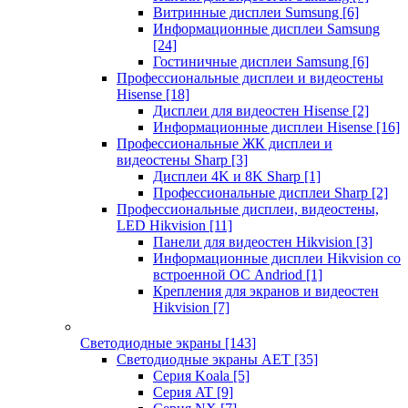
Витринные дисплеи Sumsung
[6]
Информационные дисплеи Samsung
[24]
Гостиничные дисплеи Samsung
[6]
Профессиональные дисплеи и видеостены
Hisense
[18]
Дисплеи для видеостен Hisense
[2]
Информационные дисплеи Hisense
[16]
Профессиональные ЖК дисплеи и
видеостены Sharp
[3]
Дисплеи 4K и 8K Sharp
[1]
Профессиональные дисплеи Sharp
[2]
Профессиональные дисплеи, видеостены,
LED Hikvision
[11]
Панели для видеостен Hikvision
[3]
Информационные дисплеи Hikvision со
встроенной ОС Andriod
[1]
Крепления для экранов и видеостен
Hikvision
[7]
Светодиодные экраны
[143]
Светодиодные экраны AET
[35]
Cерия Koala
[5]
Серия AT
[9]