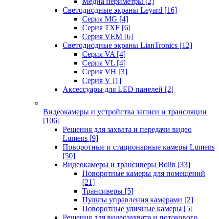
Медиа периметры
[2]
Светодиодные экраны Leyard
[16]
Серия MG
[4]
Серия TXF
[6]
Серия VEM
[6]
Светодиодные экраны LianTronics
[12]
Серия VA
[4]
Серия VL
[4]
Серия VH
[3]
Серия V
[1]
Аксессуары для LED панелей
[2]
Видеокамеры и устройства записи и трансляции
[106]
Решения для захвата и передачи видео
Lumens
[9]
Поворотные и стационарные камеры Lumens
[50]
Видеокамеры и трансиверы Bolin
[33]
Поворотные камеры для помещений
[21]
Трансиверы
[5]
Пульты управления камерами
[2]
Поворотные уличные камеры
[5]
Решения для видеозахвата и потокового