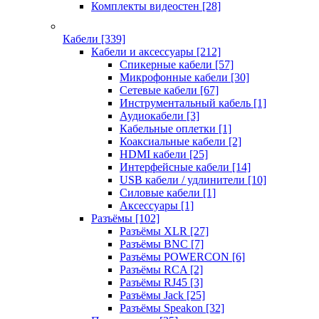
Комплекты видеостен
[28]
Кабели
[339]
Кабели и аксессуары
[212]
Спикерные кабели
[57]
Микрофонные кабели
[30]
Сетевые кабели
[67]
Инструментальный кабель
[1]
Аудиокабели
[3]
Кабельные оплетки
[1]
Коаксиальные кабели
[2]
HDMI кабели
[25]
Интерфейсные кабели
[14]
USB кабели / удлинители
[10]
Силовые кабели
[1]
Аксессуары
[1]
Разъёмы
[102]
Разъёмы XLR
[27]
Разъёмы BNC
[7]
Разъёмы POWERCON
[6]
Разъёмы RCA
[2]
Разъёмы RJ45
[3]
Разъёмы Jack
[25]
Разъёмы Speakon
[32]