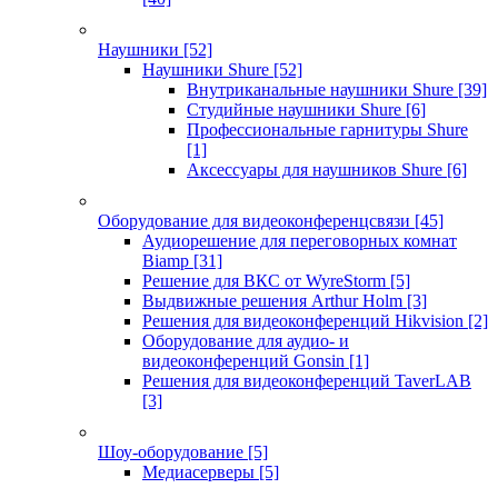
Наушники
[52]
Наушники Shure
[52]
Внутриканальные наушники Shure
[39]
Студийные наушники Shure
[6]
Профессиональные гарнитуры Shure
[1]
Аксессуары для наушников Shure
[6]
Оборудование для видеоконференцсвязи
[45]
Аудиорешение для переговорных комнат
Biamp
[31]
Решение для ВКС от WyreStorm
[5]
Выдвижные решения Arthur Holm
[3]
Решения для видеоконференций Hikvision
[2]
Оборудование для аудио- и
видеоконференций Gonsin
[1]
Решения для видеоконференций TaverLAB
[3]
Шоу-оборудование
[5]
Медиасерверы
[5]