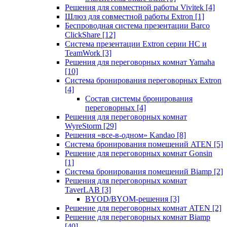
Решения для совместной работы Vivitek
[4]
Шлюз для совместной работы Extron
[1]
Беспроводная система презентации Barco
ClickShare
[12]
Система презентации Extron серии HC и
TeamWork
[3]
Решения для переговорных комнат Yamaha
[10]
Система бронирования переговорных Extron
[4]
Состав системы бронирования
переговорных
[4]
Решения для переговорных комнат
WyreStorm
[29]
Решения «все-в-одном» Kandao
[8]
Система бронирования помещений ATEN
[5]
Решение для переговорных комнат Gonsin
[1]
Система бронирования помещений Biamp
[2]
Решения для переговорных комнат
TaverLAB
[3]
BYOD/BYOM-решения
[3]
Решение для переговорных комнат ATEN
[2]
Решение для переговорных комнат Biamp
[40]