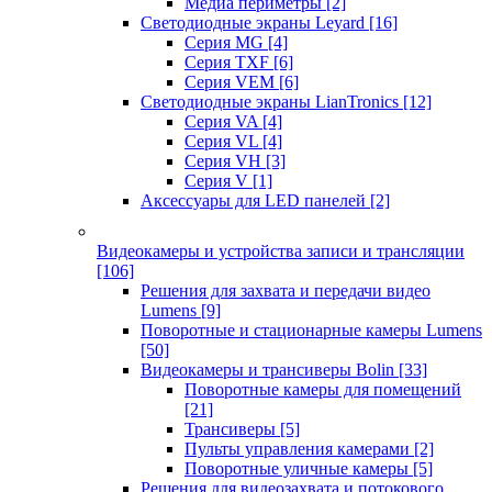
Медиа периметры
[2]
Светодиодные экраны Leyard
[16]
Серия MG
[4]
Серия TXF
[6]
Серия VEM
[6]
Светодиодные экраны LianTronics
[12]
Серия VA
[4]
Серия VL
[4]
Серия VH
[3]
Серия V
[1]
Аксессуары для LED панелей
[2]
Видеокамеры и устройства записи и трансляции
[106]
Решения для захвата и передачи видео
Lumens
[9]
Поворотные и стационарные камеры Lumens
[50]
Видеокамеры и трансиверы Bolin
[33]
Поворотные камеры для помещений
[21]
Трансиверы
[5]
Пульты управления камерами
[2]
Поворотные уличные камеры
[5]
Решения для видеозахвата и потокового