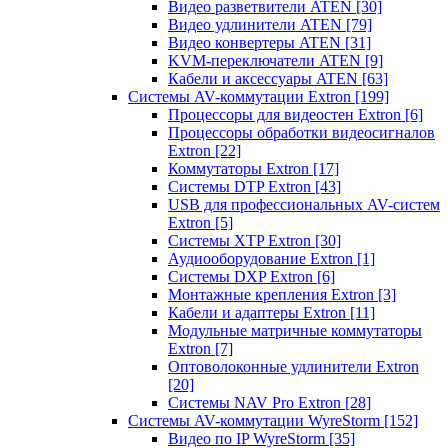
Видео разветвители ATEN
[30]
Видео удлинители ATEN
[79]
Видео конвертеры ATEN
[31]
KVM-переключатели ATEN
[9]
Кабели и аксессуары ATEN
[63]
Системы AV-коммутации Extron
[199]
Процессоры для видеостен Extron
[6]
Процессоры обработки видеосигналов
Extron
[22]
Коммутаторы Extron
[17]
Системы DTP Extron
[43]
USB для профессиональных AV-систем
Extron
[5]
Системы XTP Extron
[30]
Аудиооборудование Extron
[1]
Системы DXP Extron
[6]
Монтажные крепления Extron
[3]
Кабели и адаптеры Extron
[11]
Модульные матричные коммутаторы
Extron
[7]
Оптоволоконные удлинители Extron
[20]
Системы NAV Pro Extron
[28]
Системы AV-коммутации WyreStorm
[152]
Видео по IP WyreStorm
[35]