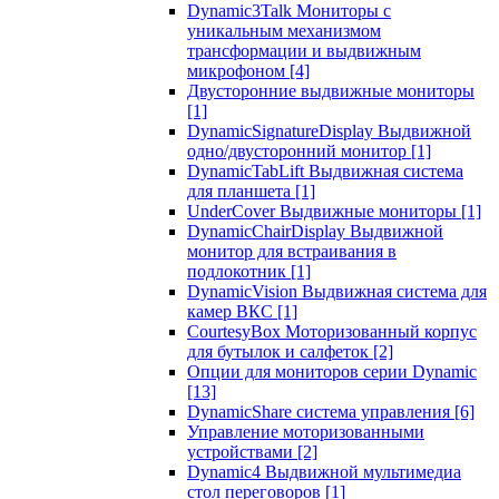
Dynamic3Talk Мониторы с
уникальным механизмом
трансформации и выдвижным
микрофоном
[4]
Двусторонние выдвижные мониторы
[1]
DynamicSignatureDisplay Выдвижной
одно/двусторонний монитор
[1]
DynamicTabLift Выдвижная система
для планшета
[1]
UnderCover Выдвижные мониторы
[1]
DynamicChairDisplay Выдвижной
монитор для встраивания в
подлокотник
[1]
DynamicVision Выдвижная система для
камер ВКС
[1]
CourtesyBox Моторизованный корпус
для бутылок и салфеток
[2]
Опции для мониторов серии Dynamic
[13]
DynamicShare система управления
[6]
Управление моторизованными
устройствами
[2]
Dynamic4 Выдвижной мультимедиа
стол переговоров
[1]