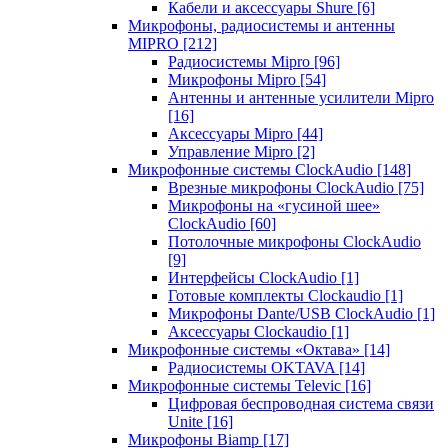
Кабели и аксессуары Shure
[6]
Микрофоны, радиосистемы и антенны
MIPRO
[212]
Радиосистемы Mipro
[96]
Микрофоны Mipro
[54]
Антенны и антенные усилители Mipro
[16]
Аксессуары Mipro
[44]
Управление Mipro
[2]
Микрофонные системы ClockAudio
[148]
Врезные микрофоны ClockAudio
[75]
Микрофоны на «гусиной шее»
ClockAudio
[60]
Потолочные микрофоны ClockAudio
[9]
Интерфейсы ClockAudio
[1]
Готовые комплекты Clockaudio
[1]
Микрофоны Dante/USB ClockAudio
[1]
Аксессуары Clockaudio
[1]
Микрофонные системы «Октава»
[14]
Радиосистемы OKTAVA
[14]
Микрофонные системы Televic
[16]
Цифровая беспроводная система связи
Unite
[16]
Микрофоны Biamp
[17]