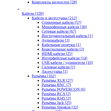
Комплекты видеостен
[28]
Кабели
[339]
Кабели и аксессуары
[212]
Спикерные кабели
[57]
Микрофонные кабели
[30]
Сетевые кабели
[67]
Инструментальный кабель
[1]
Аудиокабели
[3]
Кабельные оплетки
[1]
Коаксиальные кабели
[2]
HDMI кабели
[25]
Интерфейсные кабели
[14]
USB кабели / удлинители
[10]
Силовые кабели
[1]
Аксессуары
[1]
Разъёмы
[102]
Разъёмы XLR
[27]
Разъёмы BNC
[7]
Разъёмы POWERCON
[6]
Разъёмы RCA
[2]
Разъёмы RJ45
[3]
Разъёмы Jack
[25]
Разъёмы Speakon
[32]