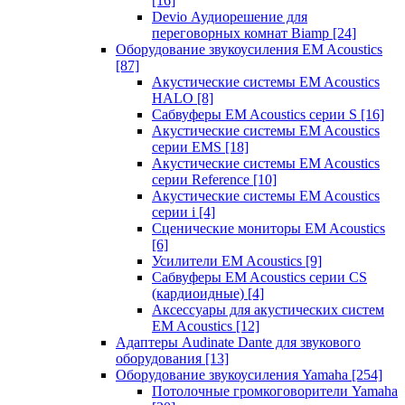
[16]
Devio Аудиорешение для
переговорных комнат Biamp
[24]
Оборудование звукоусиления EM Acoustics
[87]
Акустические системы EM Acoustics
HALO
[8]
Сабвуферы EM Acoustics серии S
[16]
Акустические системы EM Acoustics
серии EMS
[18]
Акустические системы EM Acoustics
серии Reference
[10]
Акустические системы EM Acoustics
серии i
[4]
Сценические мониторы EM Acoustics
[6]
Усилители EM Acoustics
[9]
Сабвуферы EM Acoustics серии CS
(кардиоидные)
[4]
Аксессуары для акустических систем
EM Acoustics
[12]
Адаптеры Audinate Dante для звукового
оборудования
[13]
Оборудование звукоусиления Yamaha
[254]
Потолочные громкоговорители Yamaha