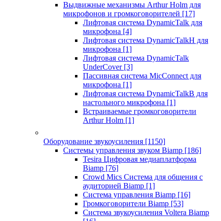
Выдвижные механизмы Arthur Holm для
микрофонов и громкоговорителей
[17]
Лифтовая система DynamicTalk для
микрофона
[4]
Лифтовая система DynamicTalkH для
микрофона
[1]
Лифтовая система DynamicTalk
UnderCover
[3]
Пассивная система MicConnect для
микрофона
[1]
Лифтовая система DynamicTalkB для
настольного микрофона
[1]
Встраиваемые громкоговорители
Arthur Holm
[1]
Оборудование звукоусиления
[1150]
Системы управления звуком Biamp
[186]
Tesira Цифровая медиаплатформа
Biamp
[76]
Crowd Mics Система для общения с
аудиторией Biamp
[1]
Система управления Biamp
[16]
Громкоговорители Biamp
[53]
Система звукоусиления Voltera Biamp