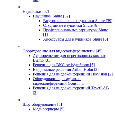
Наушники
[52]
Наушники Shure
[52]
Внутриканальные наушники Shure
[39]
Студийные наушники Shure
[6]
Профессиональные гарнитуры Shure
[1]
Аксессуары для наушников Shure
[6]
Оборудование для видеоконференцсвязи
[45]
Аудиорешение для переговорных комнат
Biamp
[31]
Решение для ВКС от WyreStorm
[5]
Выдвижные решения Arthur Holm
[3]
Решения для видеоконференций Hikvision
[2]
Оборудование для аудио- и
видеоконференций Gonsin
[1]
Решения для видеоконференций TaverLAB
[3]
Шоу-оборудование
[5]
Медиасерверы
[5]