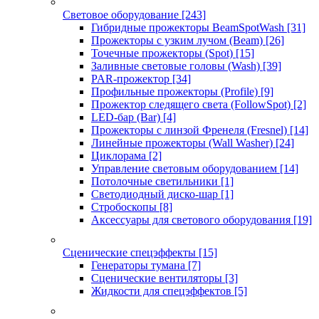
Световое оборудование
[243]
Гибридные прожекторы BeamSpotWash
[31]
Прожекторы с узким лучом (Beam)
[26]
Точечные прожекторы (Spot)
[15]
Заливные световые головы (Wash)
[39]
PAR-прожектор
[34]
Профильные прожекторы (Profile)
[9]
Прожектор следящего света (FollowSpot)
[2]
LED-бар (Bar)
[4]
Прожекторы с линзой Френеля (Fresnel)
[14]
Линейные прожекторы (Wall Washer)
[24]
Циклорама
[2]
Управление световым оборудованием
[14]
Потолочные светильники
[1]
Светодиодный диско-шар
[1]
Стробоскопы
[8]
Аксессуары для светового оборудования
[19]
Сценические спецэффекты
[15]
Генераторы тумана
[7]
Сценические вентиляторы
[3]
Жидкости для спецэффектов
[5]