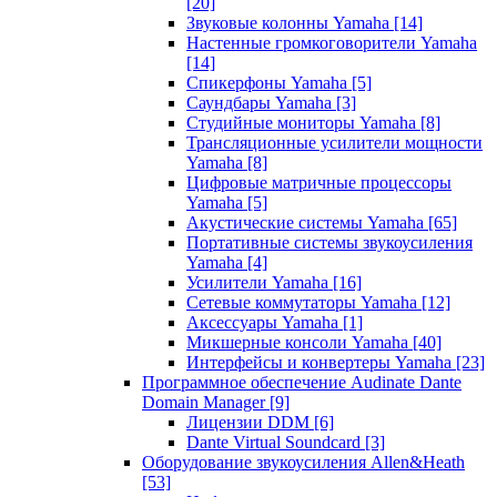
[20]
Звуковые колонны Yamaha
[14]
Настенные громкоговорители Yamaha
[14]
Спикерфоны Yamaha
[5]
Саундбары Yamaha
[3]
Студийные мониторы Yamaha
[8]
Трансляционные усилители мощности
Yamaha
[8]
Цифровые матричные процессоры
Yamaha
[5]
Акустические системы Yamaha
[65]
Портативные системы звукоусиления
Yamaha
[4]
Усилители Yamaha
[16]
Сетевые коммутаторы Yamaha
[12]
Аксессуары Yamaha
[1]
Микшерные консоли Yamaha
[40]
Интерфейсы и конвертеры Yamaha
[23]
Программное обеспечение Audinate Dante
Domain Manager
[9]
Лицензии DDM
[6]
Dante Virtual Soundcard
[3]
Оборудование звукоусиления Allen&Heath
[53]