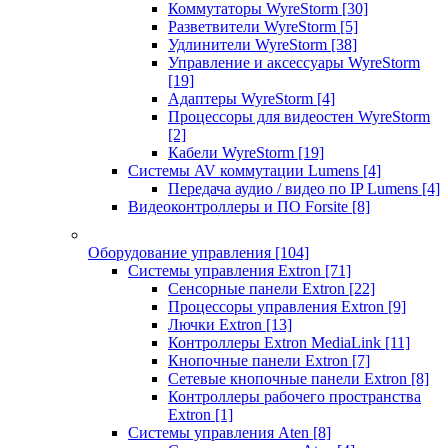
Коммутаторы WyreStorm
[30]
Разветвители WyreStorm
[5]
Удлинители WyreStorm
[38]
Управление и аксессуары WyreStorm
[19]
Адаптеры WyreStorm
[4]
Процессоры для видеостен WyreStorm
[2]
Кабели WyreStorm
[19]
Системы AV коммутации Lumens
[4]
Передача аудио / видео по IP Lumens
[4]
Видеоконтроллеры и ПО Forsite
[8]
Оборудование управления
[104]
Системы управления Extron
[71]
Сенсорные панели Extron
[22]
Процессоры управления Extron
[9]
Лючки Extron
[13]
Контроллеры Extron MediaLink
[11]
Кнопочные панели Extron
[7]
Сетевые кнопочные панели Extron
[8]
Контроллеры рабочего пространства
Extron
[1]
Системы управления Aten
[8]