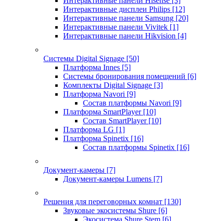
Интерактивные панели Hisense
[3]
Интерактивные дисплеи Philips
[12]
Интерактивные панели Samsung
[20]
Интерактивные панели Vivitek
[1]
Интерактивные панели Hikvision
[4]
Системы Digital Signage
[50]
Платформа Innes
[5]
Системы бронирования помещений
[6]
Комплекты Digital Signage
[3]
Платформа Navori
[9]
Состав платформы Navori
[9]
Платформа SmartPlayer
[10]
Состав SmartPlayer
[10]
Платформа LG
[1]
Платформа Spinetix
[16]
Состав платформы Spinetix
[16]
Документ-камеры
[7]
Документ-камеры Lumens
[7]
Решения для переговорных комнат
[130]
Звуковые экосистемы Shure
[6]
Экосистема Shure Stem
[6]