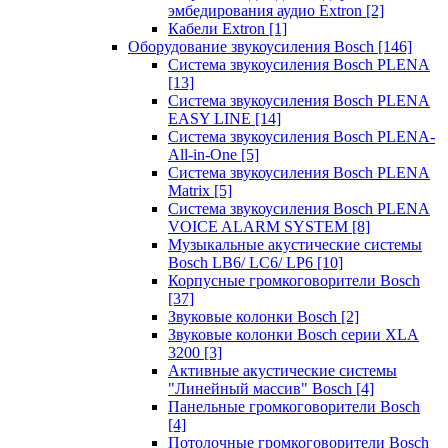
эмбедирования аудио Extron
[2]
Кабели Extron
[1]
Оборудование звукоусиления Bosch
[146]
Система звукоусиления Bosch PLENA
[13]
Система звукоусиления Bosch PLENA
EASY LINE
[14]
Система звукоусиления Bosch PLENA-
All-in-One
[5]
Система звукоусиления Bosch PLENA
Matrix
[5]
Система звукоусиления Bosch PLENA
VOICE ALARM SYSTEM
[8]
Музыкальные акустические системы
Bosch LB6/ LC6/ LP6
[10]
Корпусные громкоговорители Bosch
[37]
Звуковые колонки Bosch
[2]
Звуковые колонки Bosch серии XLA
3200
[3]
Активные акустические системы
"Линейный массив" Bosch
[4]
Панельные громкоговорители Bosch
[4]
Потолочные громкоговорители Bosch