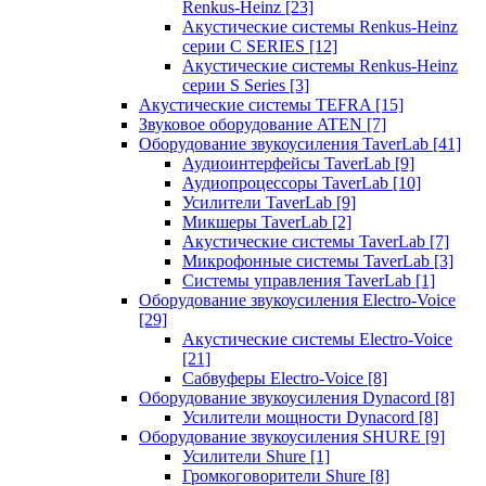
Renkus-Heinz
[23]
Акустические системы Renkus-Heinz
серии C SERIES
[12]
Акустические системы Renkus-Heinz
серии S Series
[3]
Акустические системы TEFRA
[15]
Звуковое оборудование ATEN
[7]
Оборудование звукоусиления TaverLab
[41]
Аудиоинтерфейсы TaverLab
[9]
Аудиопроцессоры TaverLab
[10]
Усилители TaverLab
[9]
Микшеры TaverLab
[2]
Акустические системы TaverLab
[7]
Микрофонные системы TaverLab
[3]
Системы управления TaverLab
[1]
Оборудование звукоусиления Electro-Voice
[29]
Акустические системы Electro-Voice
[21]
Сабвуферы Electro-Voice
[8]
Оборудование звукоусиления Dynacord
[8]
Усилители мощности Dynacord
[8]
Оборудование звукоусиления SHURE
[9]
Усилители Shure
[1]
Громкоговорители Shure
[8]