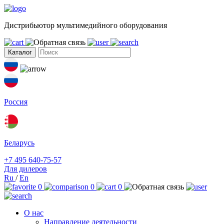
Дистрибьютор мультимедийного оборудования
Каталог
Россия
Беларусь
+7 495 640-75-57
Для дилеров
Ru
/
En
0
0
0
О нас
Направление деятельности