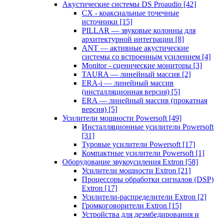
Акустические системы DS Proaudio
[42]
CX - коаксиальные точечные
источники
[15]
PILLAR — звуковые колонны для
архитектурной интеграции
[8]
ANT — активные акустические
системы со встроенным усилением
[4]
Monitor - сценические мониторы
[3]
TAURA — линейный массив
[2]
ERA-i — линейный массив
(инсталляционная версия)
[5]
ERA — линейный массив (прокатная
версия)
[5]
Усилители мощности Powersoft
[49]
Инсталляционные усилители Powersoft
[31]
Туровые усилители Powersoft
[17]
Компактные усилители Powersoft
[1]
Оборудование звукоусиления Extron
[58]
Усилители мощности Extron
[21]
Процессоры обработки сигналов (DSP)
Extron
[17]
Усилители-распределители Extron
[2]
Громкоговорители Extron
[15]
Устройства для деэмбедирования и