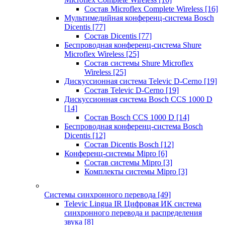
Состав Microflex Complete Wireless
[16]
Мультимедийная конференц-система Bosch
Dicentis
[77]
Состав Dicentis
[77]
Беспроводная конференц-система Shure
Microflex Wireless
[25]
Состав системы Shure Microflex
Wireless
[25]
Дискуссионная система Televic D-Cerno
[19]
Состав Televic D-Cerno
[19]
Дискуссионная система Bosch CCS 1000 D
[14]
Состав Bosch CCS 1000 D
[14]
Беспроводная конференц-система Bosch
Dicentis
[12]
Состав Dicentis Bosch
[12]
Конференц-системы Mipro
[6]
Состав системы Mipro
[3]
Комплекты системы Mipro
[3]
Системы синхронного перевода
[49]
Televic Lingua IR Цифровая ИК система
синхронного перевода и распределения
звука
[8]