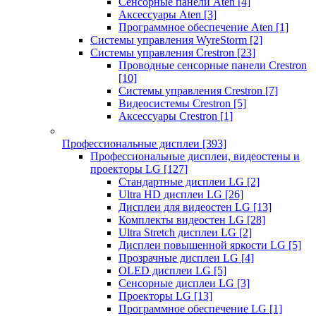
Сенсорные панели Aten
[4]
Аксессуары Aten
[3]
Программное обеспечение Aten
[1]
Системы управления WyreStorm
[2]
Системы управления Crestron
[23]
Проводные сенсорные панели Crestron
[10]
Системы управления Crestron
[7]
Видеосистемы Crestron
[5]
Аксессуары Crestron
[1]
Профессиональные дисплеи
[393]
Профессиональные дисплеи, видеостены и
проекторы LG
[127]
Стандартные дисплеи LG
[2]
Ultra HD дисплеи LG
[26]
Дисплеи для видеостен LG
[13]
Комплекты видеостен LG
[28]
Ultra Stretch дисплеи LG
[2]
Дисплеи повышенной яркости LG
[5]
Прозрачные дисплеи LG
[4]
OLED дисплеи LG
[5]
Сенсорные дисплеи LG
[3]
Проекторы LG
[13]
Программное обеспечение LG
[1]