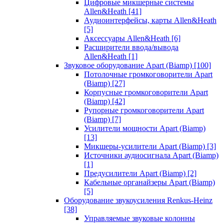
Цифровые микшерные системы
Allen&Heath
[41]
Аудиоинтерфейсы, карты Allen&Heath
[5]
Аксессуары Allen&Heath
[6]
Расширители ввода/вывода
Allen&Heath
[1]
Звуковое оборудование Apart (Biamp)
[100]
Потолочные громкоговорители Apart
(Biamp)
[27]
Корпусные громкоговорители Apart
(Biamp)
[42]
Рупорные громкоговорители Apart
(Biamp)
[7]
Усилители мощности Apart (Biamp)
[13]
Микшеры-усилители Apart (Biamp)
[3]
Источники аудиосигнала Apart (Biamp)
[1]
Предусилители Apart (Biamp)
[2]
Кабельные органайзеры Apart (Biamp)
[5]
Оборудование звукоусиления Renkus-Heinz
[38]
Управляемые звуковые колонны