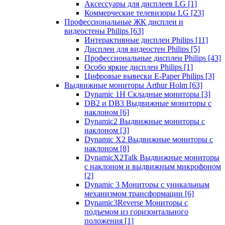
Аксессуары для дисплеев LG
[1]
Коммерческие телевизоры LG
[23]
Профессиональные ЖК дисплеи и
видеостены Philips
[63]
Интерактивные дисплеи Philips
[11]
Дисплеи для видеостен Philips
[5]
Профессиональные дисплеи Philips
[43]
Особо яркие дисплеи Philips
[1]
Цифровые вывески E-Paper Philips
[3]
Выдвижные мониторы Arthur Holm
[63]
Dynamic 1Н Складные мониторы
[3]
DB2 и DB3 Выдвижные мониторы с
наклоном
[6]
Dynamic2 Выдвижные мониторы с
наклоном
[3]
Dynamic X2 Выдвижные мониторы с
наклоном
[8]
DynamicX2Talk Выдвижные мониторы
с наклоном и выдвижным микрофоном
[2]
Dynamic 3 Мониторы с уникальным
механизмом трансформации
[6]
Dynamic3Reverse Мониторы с
подъемом из горизонтального
положения
[1]