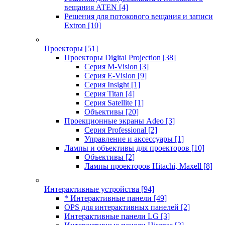
вещания ATEN
[4]
Решения для потокового вещания и записи
Extron
[10]
Проекторы
[51]
Проекторы Digital Projection
[38]
Серия M-Vision
[3]
Серия E-Vision
[9]
Серия Insight
[1]
Серия Titan
[4]
Серия Satellite
[1]
Объективы
[20]
Проекционные экраны Adeo
[3]
Серия Professional
[2]
Управление и аксессуары
[1]
Лампы и объективы для проекторов
[10]
Объективы
[2]
Лампы проекторов Hitachi, Maxell
[8]
Интерактивные устройства
[94]
* Интерактивные панели
[49]
OPS для интерактивных панелей
[2]
Интерактивные панели LG
[3]