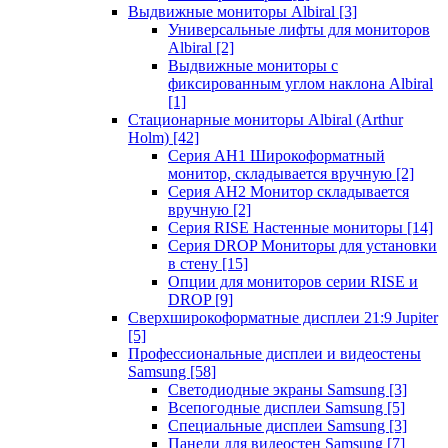
Выдвижные мониторы Albiral
[3]
Универсальные лифты для мониторов
Albiral
[2]
Выдвижные мониторы с
фиксированным углом наклона Albiral
[1]
Стационарные мониторы Albiral (Arthur
Holm)
[42]
Серия AH1 Широкоформатный
монитор, складывается вручную
[2]
Серия AH2 Монитор складывается
вручную
[2]
Серия RISE Настенные мониторы
[14]
Серия DROP Мониторы для установки
в стену
[15]
Опции для мониторов серии RISE и
DROP
[9]
Сверхширокоформатные дисплеи 21:9 Jupiter
[5]
Профессиональные дисплеи и видеостены
Samsung
[58]
Светодиодные экраны Samsung
[3]
Всепогодные дисплеи Samsung
[5]
Специальные дисплеи Samsung
[3]
Панели для видеостен Samsung
[7]