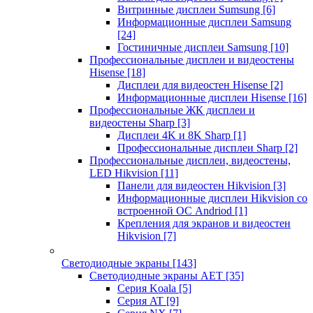
Витринные дисплеи Sumsung
[6]
Информационные дисплеи Samsung
[24]
Гостиничные дисплеи Samsung
[10]
Профессиональные дисплеи и видеостены
Hisense
[18]
Дисплеи для видеостен Hisense
[2]
Информационные дисплеи Hisense
[16]
Профессиональные ЖК дисплеи и
видеостены Sharp
[3]
Дисплеи 4K и 8K Sharp
[1]
Профессиональные дисплеи Sharp
[2]
Профессиональные дисплеи, видеостены,
LED Hikvision
[11]
Панели для видеостен Hikvision
[3]
Информационные дисплеи Hikvision со
встроенной ОС Andriod
[1]
Крепления для экранов и видеостен
Hikvision
[7]
Светодиодные экраны
[143]
Светодиодные экраны AET
[35]
Cерия Koala
[5]
Серия AT
[9]