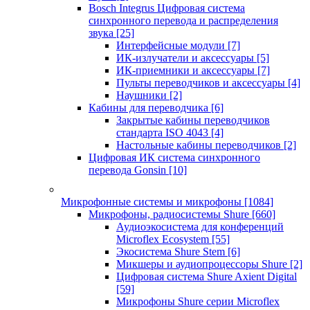
Bosch Integrus Цифровая система
синхронного перевода и распределения
звука
[25]
Интерфейсные модули
[7]
ИК-излучатели и аксессуары
[5]
ИК-приемники и аксессуары
[7]
Пульты переводчиков и аксессуары
[4]
Наушники
[2]
Кабины для переводчика
[6]
Закрытые кабины переводчиков
стандарта ISO 4043
[4]
Настольные кабины переводчиков
[2]
Цифровая ИК система синхронного
перевода Gonsin
[10]
Микрофонные системы и микрофоны
[1084]
Микрофоны, радиосистемы Shure
[660]
Аудиоэкосистема для конференций
Microflex Ecosystem
[55]
Экосистема Shure Stem
[6]
Микшеры и аудиопроцессоры Shure
[2]
Цифровая система Shure Axient Digital
[59]
Микрофоны Shure серии Microflex