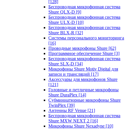
[128]
Беспроводная микрофонная система
Shure QLX-D
[9]
Беспроводная микрофонная система
Shure ULX-D
[10]
Беспроводная микрофонная система
Shure BLX-R
[32]
Системы персонального мониторинга
[16]
Проводные микрофоны Shure
[62]
Программное обеспечение Shure
[3]
Беспроводная микрофонная система
Shure SLX-D
[34]
Микрофоны Shure Motiv Digital для
записи и трансляций
[17]
Аксессуары для микрофонов Shure
[121]
Головные и петличные микрофоны
Shure DuraPlex
[14]
Субминиатюрные микрофоны Shure
TwinPlex
[39]
Антенны RF Venue
[21]
Беспроводная микрофонная система
Shure MXW NEXT 2
[16]
Микрофоны Shure Nexadyne
[10]