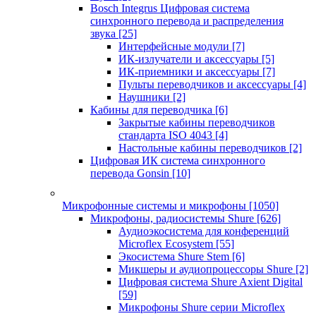
Bosch Integrus Цифровая система
синхронного перевода и распределения
звука
[25]
Интерфейсные модули
[7]
ИК-излучатели и аксессуары
[5]
ИК-приемники и аксессуары
[7]
Пульты переводчиков и аксессуары
[4]
Наушники
[2]
Кабины для переводчика
[6]
Закрытые кабины переводчиков
стандарта ISO 4043
[4]
Настольные кабины переводчиков
[2]
Цифровая ИК система синхронного
перевода Gonsin
[10]
Микрофонные системы и микрофоны
[1050]
Микрофоны, радиосистемы Shure
[626]
Аудиоэкосистема для конференций
Microflex Ecosystem
[55]
Экосистема Shure Stem
[6]
Микшеры и аудиопроцессоры Shure
[2]
Цифровая система Shure Axient Digital
[59]
Микрофоны Shure серии Microflex