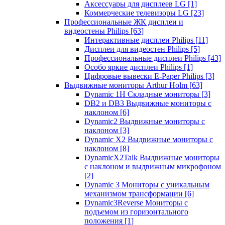
Аксессуары для дисплеев LG
[1]
Коммерческие телевизоры LG
[23]
Профессиональные ЖК дисплеи и
видеостены Philips
[63]
Интерактивные дисплеи Philips
[11]
Дисплеи для видеостен Philips
[5]
Профессиональные дисплеи Philips
[43]
Особо яркие дисплеи Philips
[1]
Цифровые вывески E-Paper Philips
[3]
Выдвижные мониторы Arthur Holm
[63]
Dynamic 1Н Складные мониторы
[3]
DB2 и DB3 Выдвижные мониторы с
наклоном
[6]
Dynamic2 Выдвижные мониторы с
наклоном
[3]
Dynamic X2 Выдвижные мониторы с
наклоном
[8]
DynamicX2Talk Выдвижные мониторы
с наклоном и выдвижным микрофоном
[2]
Dynamic 3 Мониторы с уникальным
механизмом трансформации
[6]
Dynamic3Reverse Мониторы с
подъемом из горизонтального
положения
[1]