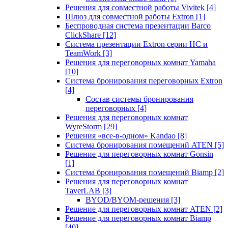
Решения для совместной работы Vivitek
[4]
Шлюз для совместной работы Extron
[1]
Беспроводная система презентации Barco
ClickShare
[12]
Система презентации Extron серии HC и
TeamWork
[3]
Решения для переговорных комнат Yamaha
[10]
Система бронирования переговорных Extron
[4]
Состав системы бронирования
переговорных
[4]
Решения для переговорных комнат
WyreStorm
[29]
Решения «все-в-одном» Kandao
[8]
Система бронирования помещений ATEN
[5]
Решение для переговорных комнат Gonsin
[1]
Система бронирования помещений Biamp
[2]
Решения для переговорных комнат
TaverLAB
[3]
BYOD/BYOM-решения
[3]
Решение для переговорных комнат ATEN
[2]
Решение для переговорных комнат Biamp
[40]