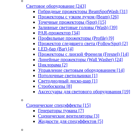
Световое оборудование
[243]
Гибридные прожекторы BeamSpotWash
[31]
Прожекторы с узким лучом (Beam)
[26]
Точечные прожекторы (Spot)
[15]
Заливные световые головы (Wash)
[39]
PAR-прожектор
[34]
Профильные прожекторы (Profile)
[9]
Прожектор следящего света (FollowSpot)
[2]
LED-бар (Bar)
[4]
Прожекторы с линзой Френеля (Fresnel)
[14]
Линейные прожекторы (Wall Washer)
[24]
Циклорама
[2]
Управление световым оборудованием
[14]
Потолочные светильники
[1]
Светодиодный диско-шар
[1]
Стробоскопы
[8]
Аксессуары для светового оборудования
[19]
Сценические спецэффекты
[15]
Генераторы тумана
[7]
Сценические вентиляторы
[3]
Жидкости для спецэффектов
[5]