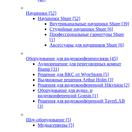
Наушники
[52]
Наушники Shure
[52]
Внутриканальные наушники Shure
[39]
Студийные наушники Shure
[6]
Профессиональные гарнитуры Shure
[1]
Аксессуары для наушников Shure
[6]
Оборудование для видеоконференцсвязи
[45]
Аудиорешение для переговорных комнат
Biamp
[31]
Решение для ВКС от WyreStorm
[5]
Выдвижные решения Arthur Holm
[3]
Решения для видеоконференций Hikvision
[2]
Оборудование для аудио- и
видеоконференций Gonsin
[1]
Решения для видеоконференций TaverLAB
[3]
Шоу-оборудование
[5]
Медиасерверы
[5]