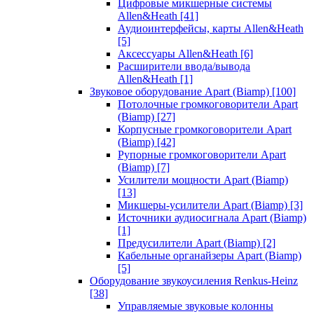
Цифровые микшерные системы
Allen&Heath
[41]
Аудиоинтерфейсы, карты Allen&Heath
[5]
Аксессуары Allen&Heath
[6]
Расширители ввода/вывода
Allen&Heath
[1]
Звуковое оборудование Apart (Biamp)
[100]
Потолочные громкоговорители Apart
(Biamp)
[27]
Корпусные громкоговорители Apart
(Biamp)
[42]
Рупорные громкоговорители Apart
(Biamp)
[7]
Усилители мощности Apart (Biamp)
[13]
Микшеры-усилители Apart (Biamp)
[3]
Источники аудиосигнала Apart (Biamp)
[1]
Предусилители Apart (Biamp)
[2]
Кабельные органайзеры Apart (Biamp)
[5]
Оборудование звукоусиления Renkus-Heinz
[38]
Управляемые звуковые колонны