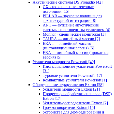
Акустические системы DS Proaudio
[42]
CX - коаксиальные точечные
источники
[15]
PILLAR — звуковые колонны для
архитектурной интеграции
[8]
ANT — активные акустические
системы со встроенным усилением
[4]
Monitor - сценические мониторы
[3]
TAURA — линейный массив
[2]
ERA-i — линейный массив
(инсталляционная версия)
[5]
ERA — линейный массив (прокатная
версия)
[5]
Усилители мощности Powersoft
[49]
Инсталляционные усилители Powersoft
[31]
Туровые усилители Powersoft
[17]
Компактные усилители Powersoft
[1]
Оборудование звукоусиления Extron
[58]
Усилители мощности Extron
[21]
Процессоры обработки сигналов (DSP)
Extron
[17]
Усилители-распределители Extron
[2]
Громкоговорители Extron
[15]
Устройства для деэмбедирования и