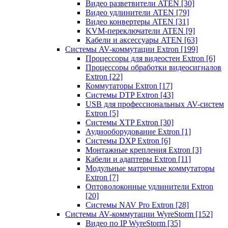
Видео разветвители ATEN
[30]
Видео удлинители ATEN
[79]
Видео конвертеры ATEN
[31]
KVM-переключатели ATEN
[9]
Кабели и аксессуары ATEN
[63]
Системы AV-коммутации Extron
[199]
Процессоры для видеостен Extron
[6]
Процессоры обработки видеосигналов
Extron
[22]
Коммутаторы Extron
[17]
Системы DTP Extron
[43]
USB для профессиональных AV-систем
Extron
[5]
Системы XTP Extron
[30]
Аудиооборудование Extron
[1]
Системы DXP Extron
[6]
Монтажные крепления Extron
[3]
Кабели и адаптеры Extron
[11]
Модульные матричные коммутаторы
Extron
[7]
Оптоволоконные удлинители Extron
[20]
Системы NAV Pro Extron
[28]
Системы AV-коммутации WyreStorm
[152]
Видео по IP WyreStorm
[35]