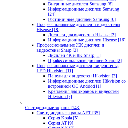
Витринные дисплеи Sumsung
[6]
Информационные дисплеи Samsung
[24]
Гостиничные дисплеи Samsung
[6]
Профессиональные дисплеи и видеостены
Hisense
[18]
Дисплеи для видеостен Hisense
[2]
Информационные дисплеи Hisense
[16]
Профессиональные ЖК дисплеи и
видеостены Sharp
[3]
Дисплеи 4K и 8K Sharp
[1]
Профессиональные дисплеи Sharp
[2]
Профессиональные дисплеи, видеостены,
LED Hikvision
[11]
Панели для видеостен Hikvision
[3]
Информационные дисплеи Hikvision со
встроенной ОС Andriod
[1]
Крепления для экранов и видеостен
Hikvision
[7]
Светодиодные экраны
[143]
Светодиодные экраны AET
[35]
Cерия Koala
[5]
Серия AT
[9]