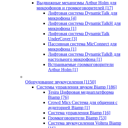
Выдвижные механизмы Arthur Holm для
микрофонов и громкоговорителей
[17]
Лифтовая система DynamicTalk для
микрофона
[4]
Лифтовая система DynamicTalkH для
микрофона
[1]
Лифтовая система DynamicTalk
UnderCover
[3]
Пассивная система MicConnect для
микрофона
[1]
Лифтовая система DynamicTalkB для
настольного микрофона
[1]
Встраиваемые громкоговорители
Arthur Holm
[1]
Оборудование звукоусиления
[1150]
Системы управления звуком Biamp
[186]
Tesira Цифровая медиаплатформа
Biamp
[76]
Crowd Mics Система для общения с
аудиторией Biamp
[1]
Система управления Biamp
[16]
Громкоговорители Biamp
[53]
Система звукоусиления Voltera Biamp