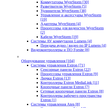
Коммутаторы WyreStorm
[30]
Разветвители WyreStorm
[5]
Удлинители WyreStorm
[38]
Управление и аксессуары WyreStorm
[19]
Адаптеры WyreStorm
[4]
Процессоры для видеостен WyreStorm
[2]
Кабели WyreStorm
[19]
Системы AV коммутации Lumens
[4]
Передача аудио / видео по IP Lumens
[4]
Видеоконтроллеры и ПО Forsite
[8]
Оборудование управления
[104]
Системы управления Extron
[71]
Сенсорные панели Extron
[22]
Процессоры управления Extron
[9]
Лючки Extron
[13]
Контроллеры Extron MediaLink
[11]
Кнопочные панели Extron
[7]
Сетевые кнопочные панели Extron
[8]
Контроллеры рабочего пространства
Extron
[1]
Системы управления Aten
[8]