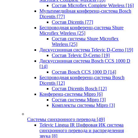
Состав Microflex Complete Wireless
[16]
Мультимедийная конференц-система Bosch
Dicentis
[77]
Состав Dicentis
[77]
Беспроводная конференц-система Shure
Microflex Wireless
[25]
Состав системы Shure Microflex
Wireless
[25]
Дискуссионная система Televic D-Cerno
[19]
Состав Televic D-Cerno
[19]
Дискуссионная система Bosch CCS 1000 D
[14]
Состав Bosch CCS 1000 D
[14]
Беспроводная конференц-система Bosch
Dicentis
[12]
Состав Dicentis Bosch
[12]
Конференц-системы Mipro
[6]
Состав системы Mipro
[3]
Комплекты системы Mipro
[3]
Системы синхронного перевода
[49]
Televic Lingua IR Цифровая ИК система
синхронного перевода и распределения
звука
[8]