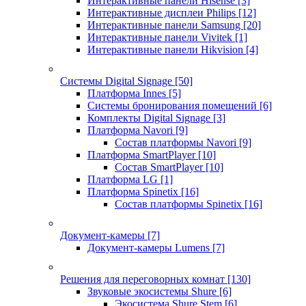
Интерактивные панели Hisense
[3]
Интерактивные дисплеи Philips
[12]
Интерактивные панели Samsung
[20]
Интерактивные панели Vivitek
[1]
Интерактивные панели Hikvision
[4]
Системы Digital Signage
[50]
Платформа Innes
[5]
Системы бронирования помещений
[6]
Комплекты Digital Signage
[3]
Платформа Navori
[9]
Состав платформы Navori
[9]
Платформа SmartPlayer
[10]
Состав SmartPlayer
[10]
Платформа LG
[1]
Платформа Spinetix
[16]
Состав платформы Spinetix
[16]
Документ-камеры
[7]
Документ-камеры Lumens
[7]
Решения для переговорных комнат
[130]
Звуковые экосистемы Shure
[6]
Экосистема Shure Stem
[6]