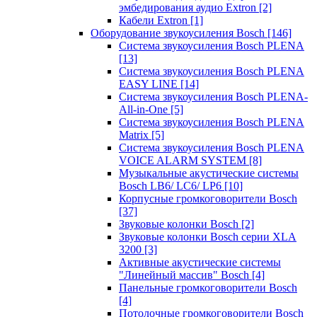
эмбедирования аудио Extron
[2]
Кабели Extron
[1]
Оборудование звукоусиления Bosch
[146]
Система звукоусиления Bosch PLENA
[13]
Система звукоусиления Bosch PLENA
EASY LINE
[14]
Система звукоусиления Bosch PLENA-
All-in-One
[5]
Система звукоусиления Bosch PLENA
Matrix
[5]
Система звукоусиления Bosch PLENA
VOICE ALARM SYSTEM
[8]
Музыкальные акустические системы
Bosch LB6/ LC6/ LP6
[10]
Корпусные громкоговорители Bosch
[37]
Звуковые колонки Bosch
[2]
Звуковые колонки Bosch серии XLA
3200
[3]
Активные акустические системы
"Линейный массив" Bosch
[4]
Панельные громкоговорители Bosch
[4]
Потолочные громкоговорители Bosch