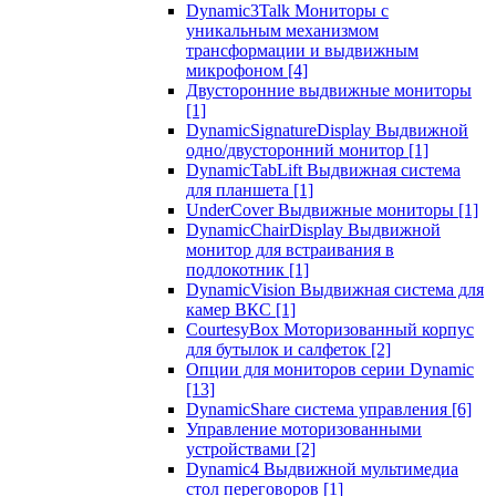
Dynamic3Talk Мониторы с
уникальным механизмом
трансформации и выдвижным
микрофоном
[4]
Двусторонние выдвижные мониторы
[1]
DynamicSignatureDisplay Выдвижной
одно/двусторонний монитор
[1]
DynamicTabLift Выдвижная система
для планшета
[1]
UnderCover Выдвижные мониторы
[1]
DynamicChairDisplay Выдвижной
монитор для встраивания в
подлокотник
[1]
DynamicVision Выдвижная система для
камер ВКС
[1]
CourtesyBox Моторизованный корпус
для бутылок и салфеток
[2]
Опции для мониторов серии Dynamic
[13]
DynamicShare система управления
[6]
Управление моторизованными
устройствами
[2]
Dynamic4 Выдвижной мультимедиа
стол переговоров
[1]