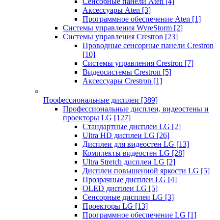
Сенсорные панели Aten
[4]
Аксессуары Aten
[3]
Программное обеспечение Aten
[1]
Системы управления WyreStorm
[2]
Системы управления Crestron
[23]
Проводные сенсорные панели Crestron
[10]
Системы управления Crestron
[7]
Видеосистемы Crestron
[5]
Аксессуары Crestron
[1]
Профессиональные дисплеи
[389]
Профессиональные дисплеи, видеостены и
проекторы LG
[127]
Стандартные дисплеи LG
[2]
Ultra HD дисплеи LG
[26]
Дисплеи для видеостен LG
[13]
Комплекты видеостен LG
[28]
Ultra Stretch дисплеи LG
[2]
Дисплеи повышенной яркости LG
[5]
Прозрачные дисплеи LG
[4]
OLED дисплеи LG
[5]
Сенсорные дисплеи LG
[3]
Проекторы LG
[13]
Программное обеспечение LG
[1]