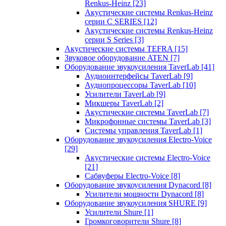
Renkus-Heinz
[23]
Акустические системы Renkus-Heinz
серии C SERIES
[12]
Акустические системы Renkus-Heinz
серии S Series
[3]
Акустические системы TEFRA
[15]
Звуковое оборудование ATEN
[7]
Оборудование звукоусиления TaverLab
[41]
Аудиоинтерфейсы TaverLab
[9]
Аудиопроцессоры TaverLab
[10]
Усилители TaverLab
[9]
Микшеры TaverLab
[2]
Акустические системы TaverLab
[7]
Микрофонные системы TaverLab
[3]
Системы управления TaverLab
[1]
Оборудование звукоусиления Electro-Voice
[29]
Акустические системы Electro-Voice
[21]
Сабвуферы Electro-Voice
[8]
Оборудование звукоусиления Dynacord
[8]
Усилители мощности Dynacord
[8]
Оборудование звукоусиления SHURE
[9]
Усилители Shure
[1]
Громкоговорители Shure
[8]