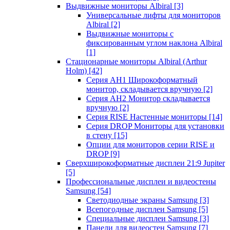
Выдвижные мониторы Albiral
[3]
Универсальные лифты для мониторов
Albiral
[2]
Выдвижные мониторы с
фиксированным углом наклона Albiral
[1]
Стационарные мониторы Albiral (Arthur
Holm)
[42]
Серия AH1 Широкоформатный
монитор, складывается вручную
[2]
Серия AH2 Монитор складывается
вручную
[2]
Серия RISE Настенные мониторы
[14]
Серия DROP Мониторы для установки
в стену
[15]
Опции для мониторов серии RISE и
DROP
[9]
Сверхширокоформатные дисплеи 21:9 Jupiter
[5]
Профессиональные дисплеи и видеостены
Samsung
[54]
Светодиодные экраны Samsung
[3]
Всепогодные дисплеи Samsung
[5]
Специальные дисплеи Samsung
[3]
Панели для видеостен Samsung
[7]