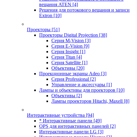
вещания ATEN
[4]
Решения для потокового вещания и записи
Extron
[10]
Проекторы
[51]
Проекторы Digital Projection
[38]
Серия M-Vision
[3]
Серия E-Vision
[9]
Серия Insight
[1]
Серия Titan
[4]
Серия Satellite
[1]
Объективы
[20]
Проекционные экраны Adeo
[3]
Серия Professional
[2]
Управление и аксессуары
[1]
Лампы и объективы для проекторов
[10]
Объективы
[2]
Лампы проекторов Hitachi, Maxell
[8]
Интерактивные устройства
[94]
* Интерактивные панели
[49]
OPS для интерактивных панелей
[2]
Интерактивные панели LG
[3]