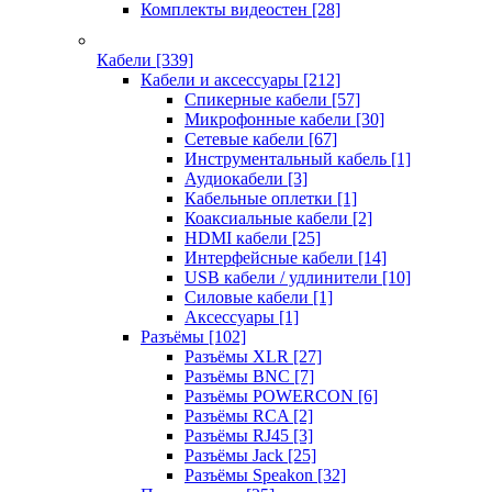
Комплекты видеостен
[28]
Кабели
[339]
Кабели и аксессуары
[212]
Спикерные кабели
[57]
Микрофонные кабели
[30]
Сетевые кабели
[67]
Инструментальный кабель
[1]
Аудиокабели
[3]
Кабельные оплетки
[1]
Коаксиальные кабели
[2]
HDMI кабели
[25]
Интерфейсные кабели
[14]
USB кабели / удлинители
[10]
Силовые кабели
[1]
Аксессуары
[1]
Разъёмы
[102]
Разъёмы XLR
[27]
Разъёмы BNC
[7]
Разъёмы POWERCON
[6]
Разъёмы RCA
[2]
Разъёмы RJ45
[3]
Разъёмы Jack
[25]
Разъёмы Speakon
[32]