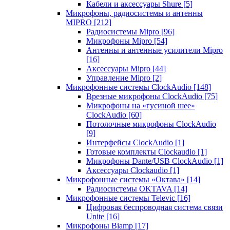
Кабели и аксессуары Shure
[5]
Микрофоны, радиосистемы и антенны
MIPRO
[212]
Радиосистемы Mipro
[96]
Микрофоны Mipro
[54]
Антенны и антенные усилители Mipro
[16]
Аксессуары Mipro
[44]
Управление Mipro
[2]
Микрофонные системы ClockAudio
[148]
Врезные микрофоны ClockAudio
[75]
Микрофоны на «гусиной шее»
ClockAudio
[60]
Потолочные микрофоны ClockAudio
[9]
Интерфейсы ClockAudio
[1]
Готовые комплекты Clockaudio
[1]
Микрофоны Dante/USB ClockAudio
[1]
Аксессуары Clockaudio
[1]
Микрофонные системы «Октава»
[14]
Радиосистемы OKTAVA
[14]
Микрофонные системы Televic
[16]
Цифровая беспроводная система связи
Unite
[16]
Микрофоны Biamp
[17]