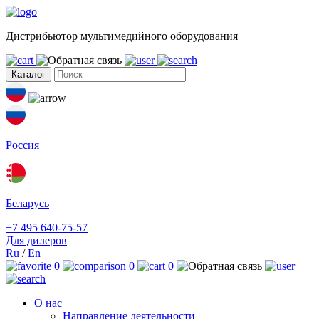
Дистрибьютор мультимедийного оборудования
Каталог
Россия
Беларусь
+7 495 640-75-57
Для дилеров
Ru
/
En
0
0
0
О нас
Направление деятельности