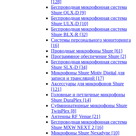
[128]
Беспроводная микрофонная система
Shure QLX-D
[9]
Беспроводная микрофонная система
Shure ULX-D
[10]
Беспроводная микрофонная система
Shure BLX-R
[32]
Системы персонального мониторинга
[16]
Проводные микрофоны Shure
[61]
Программное обеспечение Shure
[2]
Беспроводная микрофонная система
Shure SLX-D
[34]
Микрофоны Shure Motiv Digital для
записи и трансляций
[17]
Аксессуары для микрофонов Shure
[121]
Головные и петличные микрофоны
Shure DuraPlex
[14]
Субминиатюрные микрофоны Shure
TwinPlex
[8]
Антенны RF Venue
[21]
Беспроводная микрофонная система
Shure MXW NEXT 2
[16]
Микрофоны Shure Nexadyne
[10]