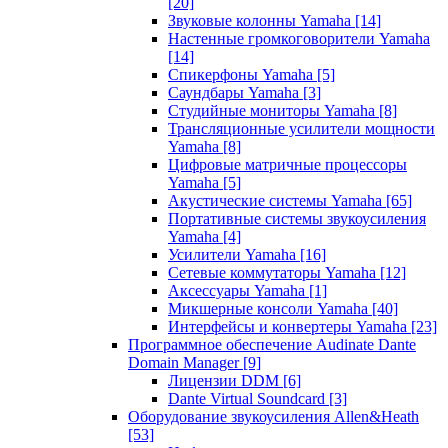
[20]
Звуковые колонны Yamaha
[14]
Настенные громкоговорители Yamaha
[14]
Спикерфоны Yamaha
[5]
Саундбары Yamaha
[3]
Студийные мониторы Yamaha
[8]
Трансляционные усилители мощности
Yamaha
[8]
Цифровые матричные процессоры
Yamaha
[5]
Акустические системы Yamaha
[65]
Портативные системы звукоусиления
Yamaha
[4]
Усилители Yamaha
[16]
Сетевые коммутаторы Yamaha
[12]
Аксессуары Yamaha
[1]
Микшерные консоли Yamaha
[40]
Интерфейсы и конвертеры Yamaha
[23]
Программное обеспечение Audinate Dante
Domain Manager
[9]
Лицензии DDM
[6]
Dante Virtual Soundcard
[3]
Оборудование звукоусиления Allen&Heath
[53]