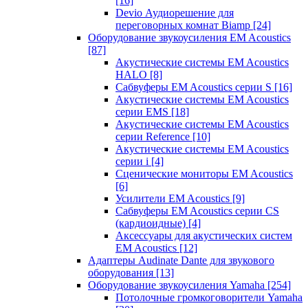
[16]
Devio Аудиорешение для
переговорных комнат Biamp
[24]
Оборудование звукоусиления EM Acoustics
[87]
Акустические системы EM Acoustics
HALO
[8]
Сабвуферы EM Acoustics серии S
[16]
Акустические системы EM Acoustics
серии EMS
[18]
Акустические системы EM Acoustics
серии Reference
[10]
Акустические системы EM Acoustics
серии i
[4]
Сценические мониторы EM Acoustics
[6]
Усилители EM Acoustics
[9]
Сабвуферы EM Acoustics серии CS
(кардиоидные)
[4]
Аксессуары для акустических систем
EM Acoustics
[12]
Адаптеры Audinate Dante для звукового
оборудования
[13]
Оборудование звукоусиления Yamaha
[254]
Потолочные громкоговорители Yamaha