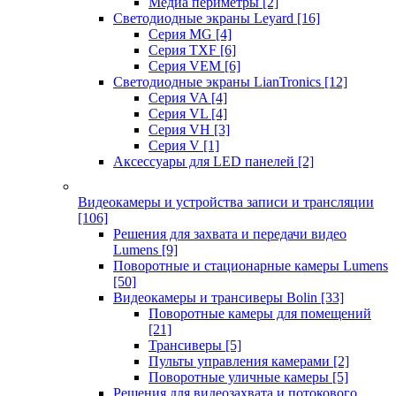
Медиа периметры
[2]
Светодиодные экраны Leyard
[16]
Серия MG
[4]
Серия TXF
[6]
Серия VEM
[6]
Светодиодные экраны LianTronics
[12]
Серия VA
[4]
Серия VL
[4]
Серия VH
[3]
Серия V
[1]
Аксессуары для LED панелей
[2]
Видеокамеры и устройства записи и трансляции
[106]
Решения для захвата и передачи видео
Lumens
[9]
Поворотные и стационарные камеры Lumens
[50]
Видеокамеры и трансиверы Bolin
[33]
Поворотные камеры для помещений
[21]
Трансиверы
[5]
Пульты управления камерами
[2]
Поворотные уличные камеры
[5]
Решения для видеозахвата и потокового