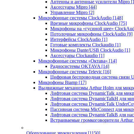
Антенны и антенные усилители Mipro
[
Аксессуары Mipro
[44]
Управление Mipro
[2]
Микрофонные системы ClockAudio
[148]
Врезные микрофоны ClockAudio
[75]
Микрофоны на «гусиной шее» ClockAu
Потолочные микрофоны ClockAudio
[9]
Интерфейсы ClockAudio
[1]
Готовые комплекты Clockaudio
[1]
Микрофоны Dante/USB ClockAudio
[1]
Аксессуары Clockaudio
[1]
Микрофонные системы «Октава»
[14]
Радиосистемы OKTAVA
[14]
Микрофонные системы Televic
[16]
Цифровая беспроводная система связи U
Микрофоны Biamp
[17]
Выдвижные механизмы Arthur Holm для микр
Лифтовая система DynamicTalk для ми
Лифтовая система DynamicTalkH для м
Лифтовая система DynamicTalk UnderCo
Пассивная система MicConnect для мик
Лифтовая система DynamicTalkB для на
Встраиваемые громкоговорители Arthu
Оборудование звукоусиления
[1150]