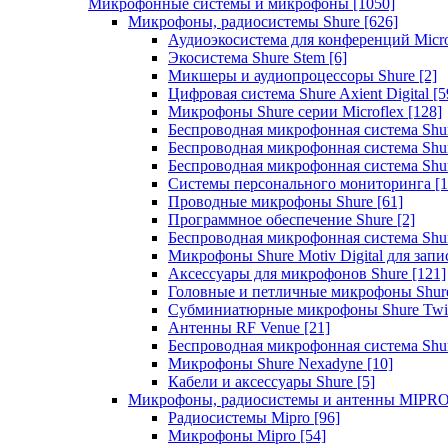
Микрофонные системы и микрофоны
[1050]
Микрофоны, радиосистемы Shure
[626]
Аудиоэкосистема для конференций Micro
Экосистема Shure Stem
[6]
Микшеры и аудиопроцессоры Shure
[2]
Цифровая система Shure Axient Digital
[5
Микрофоны Shure серии Microflex
[128]
Беспроводная микрофонная система Sh
Беспроводная микрофонная система Sh
Беспроводная микрофонная система Sh
Системы персонального мониторинга
[1
Проводные микрофоны Shure
[61]
Программное обеспечение Shure
[2]
Беспроводная микрофонная система Sh
Микрофоны Shure Motiv Digital для зап
Аксессуары для микрофонов Shure
[121]
Головные и петличные микрофоны Shur
Субминиатюрные микрофоны Shure Twi
Антенны RF Venue
[21]
Беспроводная микрофонная система S
Микрофоны Shure Nexadyne
[10]
Кабели и аксессуары Shure
[5]
Микрофоны, радиосистемы и антенны MIPR
Радиосистемы Mipro
[96]
Микрофоны Mipro
[54]