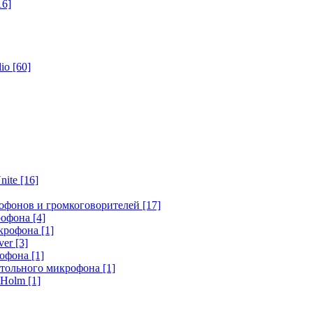
16]
dio
[60]
nite
[16]
офонов и громкоговорителей
[17]
крофона
[4]
икрофона
[1]
ver
[3]
рофона
[1]
стольного микрофона
[1]
r Holm
[1]