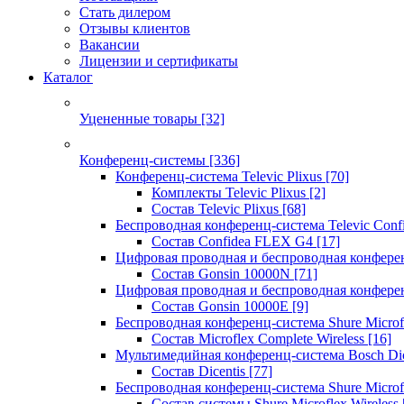
Стать дилером
Отзывы клиентов
Вакансии
Лицензии и сертификаты
Каталог
Уцененные товары
[32]
Конференц-системы
[336]
Конференц-система Televic Plixus
[70]
Комплекты Televic Plixus
[2]
Состав Televic Plixus
[68]
Беспроводная конференц-система Televic Con
Состав Confidea FLEX G4
[17]
Цифровая проводная и беспроводная конфере
Состав Gonsin 10000N
[71]
Цифровая проводная и беспроводная конфере
Состав Gonsin 10000E
[9]
Беспроводная конференц-система Shure Microfl
Состав Microflex Complete Wireless
[16]
Мультимедийная конференц-система Bosch Dic
Состав Dicentis
[77]
Беспроводная конференц-система Shure Microfl
Состав системы Shure Microflex Wireless