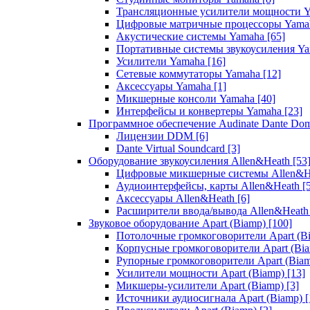
Трансляционные усилители мощности 
Цифровые матричные процессоры Yam
Акустические системы Yamaha
[65]
Портативные системы звукоусиления Y
Усилители Yamaha
[16]
Сетевые коммутаторы Yamaha
[12]
Аксессуары Yamaha
[1]
Микшерные консоли Yamaha
[40]
Интерфейсы и конвертеры Yamaha
[23]
Программное обеспечение Audinate Dante Do
Лицензии DDM
[6]
Dante Virtual Soundcard
[3]
Оборудование звукоусиления Allen&Heath
[53
Цифровые микшерные системы Allen&
Аудиоинтерфейсы, карты Allen&Heath
[
Аксессуары Allen&Heath
[6]
Расширители ввода/вывода Allen&Heat
Звуковое оборудование Apart (Biamp)
[100]
Потолочные громкоговорители Apart (B
Корпусные громкоговорители Apart (Bi
Рупорные громкоговорители Apart (Bia
Усилители мощности Apart (Biamp)
[13]
Микшеры-усилители Apart (Biamp)
[3]
Источники аудиосигнала Apart (Biamp)
[