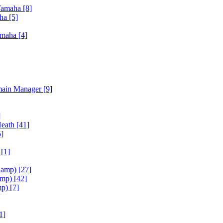
Yamaha
[8]
aha
[5]
amaha
[4]
main Manager
[9]
]
Heath
[41]
5]
h
[1]
iamp)
[27]
amp)
[42]
mp)
[7]
1]