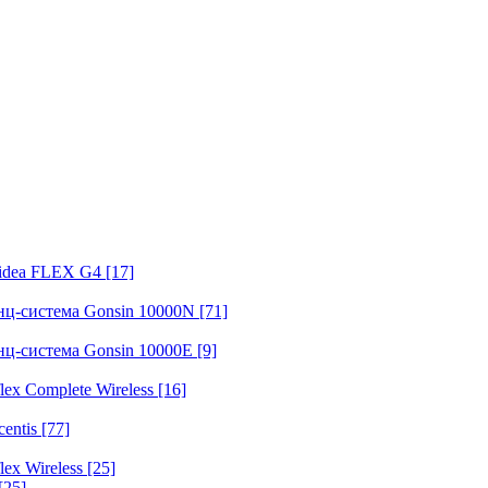
fidea FLEX G4
[17]
нц-система Gonsin 10000N
[71]
нц-система Gonsin 10000E
[9]
ex Complete Wireless
[16]
entis
[77]
ex Wireless
[25]
[25]