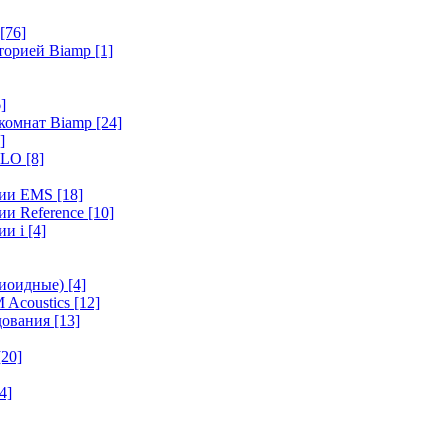
[76]
иторией Biamp
[1]
]
 комнат Biamp
[24]
]
HALO
[8]
ерии EMS
[18]
ии Reference
[10]
ии i
[4]
диоидные)
[4]
 Acoustics
[12]
удования
[13]
[20]
4]