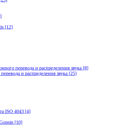
]
tis
[12]
онного перевода и распределения звука
[8]
 перевода и распределения звука
[25]
та ISO 4043
[4]
 Gonsin
[10]