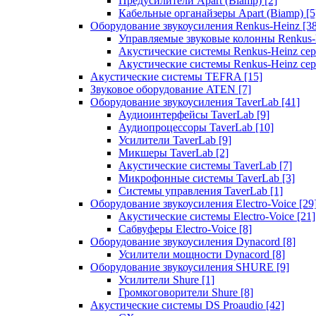
Предусилители Apart (Biamp)
[2]
Кабельные органайзеры Apart (Biamp)
[5
Оборудование звукоусиления Renkus-Heinz
[3
Управляемые звуковые колонны Renkus
Акустические системы Renkus-Heinz с
Акустические системы Renkus-Heinz сер
Акустические системы TEFRA
[15]
Звуковое оборудование ATEN
[7]
Оборудование звукоусиления TaverLab
[41]
Аудиоинтерфейсы TaverLab
[9]
Аудиопроцессоры TaverLab
[10]
Усилители TaverLab
[9]
Микшеры TaverLab
[2]
Акустические системы TaverLab
[7]
Микрофонные системы TaverLab
[3]
Системы управления TaverLab
[1]
Оборудование звукоусиления Electro-Voice
[29
Акустические системы Electro-Voice
[21]
Сабвуферы Electro-Voice
[8]
Оборудование звукоусиления Dynacord
[8]
Усилители мощности Dynacord
[8]
Оборудование звукоусиления SHURE
[9]
Усилители Shure
[1]
Громкоговорители Shure
[8]
Акустические системы DS Proaudio
[42]