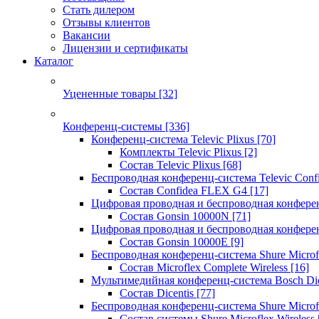
Стать дилером
Отзывы клиентов
Вакансии
Лицензии и сертификаты
Каталог
Уцененные товары
[32]
Конференц-системы
[336]
Конференц-система Televic Plixus
[70]
Комплекты Televic Plixus
[2]
Состав Televic Plixus
[68]
Беспроводная конференц-система Televic Con
Состав Confidea FLEX G4
[17]
Цифровая проводная и беспроводная конфере
Состав Gonsin 10000N
[71]
Цифровая проводная и беспроводная конфере
Состав Gonsin 10000E
[9]
Беспроводная конференц-система Shure Microfl
Состав Microflex Complete Wireless
[16]
Мультимедийная конференц-система Bosch Dic
Состав Dicentis
[77]
Беспроводная конференц-система Shure Microfl
Состав системы Shure Microflex Wireless