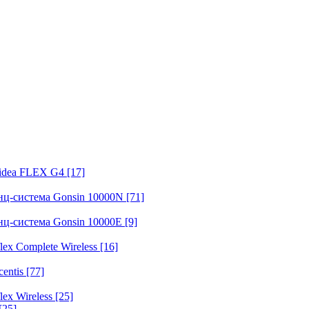
fidea FLEX G4
[17]
нц-система Gonsin 10000N
[71]
нц-система Gonsin 10000E
[9]
ex Complete Wireless
[16]
entis
[77]
ex Wireless
[25]
[25]