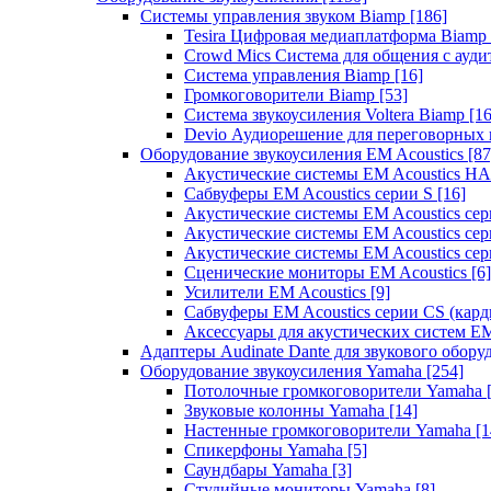
Системы управления звуком Biamp
[186]
Tesira Цифровая медиаплатформа Biamp
Crowd Mics Система для общения с ауд
Система управления Biamp
[16]
Громкоговорители Biamp
[53]
Система звукоусиления Voltera Biamp
[16
Devio Аудиорешение для переговорных
Оборудование звукоусиления EM Acoustics
[87
Акустические системы EM Acoustics 
Сабвуферы EM Acoustics серии S
[16]
Акустические системы EM Acoustics с
Акустические системы EM Acoustics сер
Акустические системы EM Acoustics сер
Сценические мониторы EM Acoustics
[6]
Усилители EM Acoustics
[9]
Сабвуферы EM Acoustics серии CS (кар
Аксессуары для акустических систем EM
Адаптеры Audinate Dante для звукового обор
Оборудование звукоусиления Yamaha
[254]
Потолочные громкоговорители Yamaha
Звуковые колонны Yamaha
[14]
Настенные громкоговорители Yamaha
[1
Спикерфоны Yamaha
[5]
Саундбары Yamaha
[3]
Студийные мониторы Yamaha
[8]