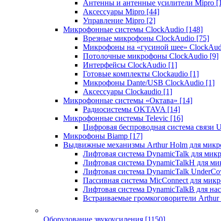
Антенны и антенные усилители Mipro
[
Аксессуары Mipro
[44]
Управление Mipro
[2]
Микрофонные системы ClockAudio
[148]
Врезные микрофоны ClockAudio
[75]
Микрофоны на «гусиной шее» ClockAu
Потолочные микрофоны ClockAudio
[9]
Интерфейсы ClockAudio
[1]
Готовые комплекты Clockaudio
[1]
Микрофоны Dante/USB ClockAudio
[1]
Аксессуары Clockaudio
[1]
Микрофонные системы «Октава»
[14]
Радиосистемы OKTAVA
[14]
Микрофонные системы Televic
[16]
Цифровая беспроводная система связи U
Микрофоны Biamp
[17]
Выдвижные механизмы Arthur Holm для микр
Лифтовая система DynamicTalk для ми
Лифтовая система DynamicTalkH для м
Лифтовая система DynamicTalk UnderCo
Пассивная система MicConnect для мик
Лифтовая система DynamicTalkB для на
Встраиваемые громкоговорители Arthu
Оборудование звукоусиления
[1150]