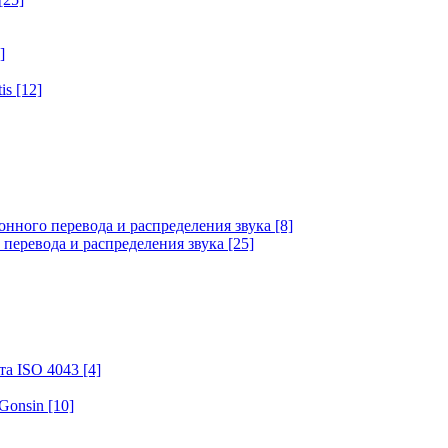
]
tis
[12]
онного перевода и распределения звука
[8]
 перевода и распределения звука
[25]
та ISO 4043
[4]
 Gonsin
[10]