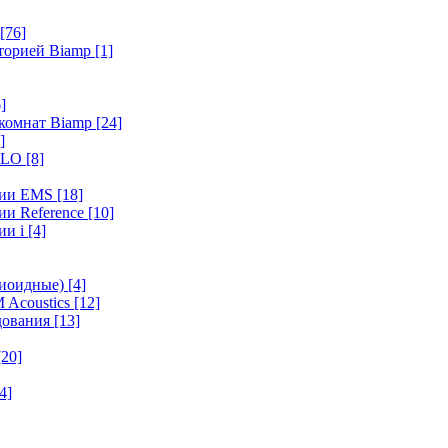
[76]
иторией Biamp
[1]
]
 комнат Biamp
[24]
]
HALO
[8]
ерии EMS
[18]
ии Reference
[10]
ии i
[4]
диоидные)
[4]
 Acoustics
[12]
удования
[13]
[20]
4]