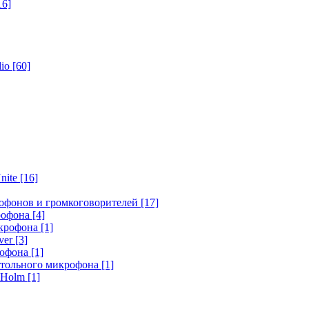
16]
dio
[60]
nite
[16]
офонов и громкоговорителей
[17]
крофона
[4]
икрофона
[1]
ver
[3]
рофона
[1]
стольного микрофона
[1]
r Holm
[1]