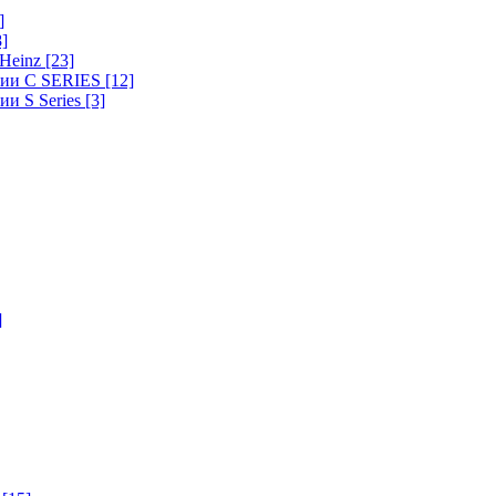
]
8]
-Heinz
[23]
ерии C SERIES
[12]
ии S Series
[3]
]