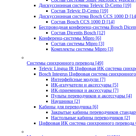
Дискуссионная система Televic D-Cerno
[19]
Состав Televic D-Cerno
[19]
Дискуссионная система Bosch CCS 1000 D
[14
Состав Bosch CCS 1000 D
[14]
Беспроводная конференц-система Bosch Dicen
Состав Dicentis Bosch
[12]
Конференц-системы Mipro
[6]
Состав системы Mipro
[3]
Комплекты системы Mipro
[3]
Системы синхронного перевода
[49]
Televic Lingua IR Цифровая ИК система синхр
Bosch Integrus Цифровая система синхронного
Интерфейсные модули
[7]
ИК-излучатели и аксессуары
[5]
ИК-приемники и аксессуары
[7]
Пульты переводчиков и аксессуары
[4]
Наушники
[2]
Кабины для переводчика
[6]
Закрытые кабины переводчиков стандар
Настольные кабины переводчиков
[2]
Цифровая ИК система синхронного перевода