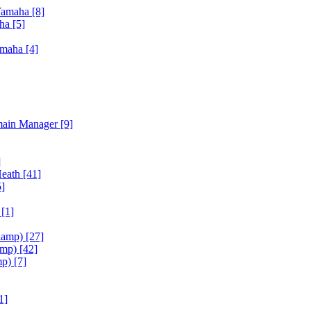
Yamaha
[8]
aha
[5]
amaha
[4]
main Manager
[9]
]
Heath
[41]
5]
h
[1]
iamp)
[27]
amp)
[42]
mp)
[7]
1]