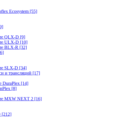
flex Ecosystem
[55]
9]
ure QLX-D
[9]
ure ULX-D
[10]
ure BLX-R
[32]
6]
ure SLX-D
[34]
иси и трансляций
[17]
e DuraPlex
[14]
nPlex
[8]
hure MXW NEXT 2
[16]
O
[212]