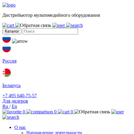
Дистрибьютор мультимедийного оборудования
Каталог
Россия
Беларусь
+7 495 640-75-57
Для дилеров
Ru
/
En
0
0
0
О нас
Направление деятельности