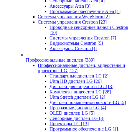
Сенсорные панели Aten
[4]
Аксессуары Aten
[3]
Программное обеспечение Aten
[1]
Системы управления WyreStorm
[2]
Системы управления Crestron
[23]
Проводные сенсорные панели Crestron
[10]
Системы управления Crestron
[7]
Видеосистемы Crestron
[5]
Аксессуары Crestron
[1]
Профессиональные дисплеи
[389]
Профессиональные дисплеи, видеостены и
проекторы LG
[127]
Стандартные дисплеи LG
[2]
Ultra HD дисплеи LG
[26]
Дисплеи для видеостен LG
[13]
Комплекты видеостен LG
[28]
Ultra Stretch дисплеи LG
[2]
Дисплеи повышенной яркости LG
[5]
Прозрачные дисплеи LG
[4]
OLED дисплеи LG
[5]
Сенсорные дисплеи LG
[3]
Проекторы LG
[13]
Программное обеспечение LG
[1]