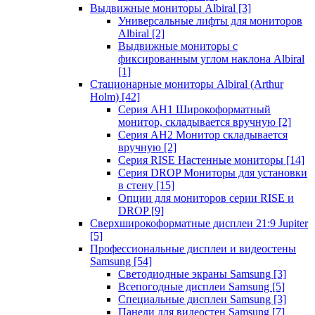
Выдвижные мониторы Albiral
[3]
Универсальные лифты для мониторов
Albiral
[2]
Выдвижные мониторы с
фиксированным углом наклона Albiral
[1]
Стационарные мониторы Albiral (Arthur
Holm)
[42]
Серия AH1 Широкоформатный
монитор, складывается вручную
[2]
Серия AH2 Монитор складывается
вручную
[2]
Серия RISE Настенные мониторы
[14]
Серия DROP Мониторы для установки
в стену
[15]
Опции для мониторов серии RISE и
DROP
[9]
Сверхширокоформатные дисплеи 21:9 Jupiter
[5]
Профессиональные дисплеи и видеостены
Samsung
[54]
Светодиодные экраны Samsung
[3]
Всепогодные дисплеи Samsung
[5]
Специальные дисплеи Samsung
[3]
Панели для видеостен Samsung
[7]