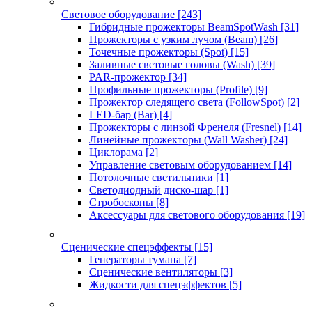
Световое оборудование
[243]
Гибридные прожекторы BeamSpotWash
[31]
Прожекторы с узким лучом (Beam)
[26]
Точечные прожекторы (Spot)
[15]
Заливные световые головы (Wash)
[39]
PAR-прожектор
[34]
Профильные прожекторы (Profile)
[9]
Прожектор следящего света (FollowSpot)
[2]
LED-бар (Bar)
[4]
Прожекторы с линзой Френеля (Fresnel)
[14]
Линейные прожекторы (Wall Washer)
[24]
Циклорама
[2]
Управление световым оборудованием
[14]
Потолочные светильники
[1]
Светодиодный диско-шар
[1]
Стробоскопы
[8]
Аксессуары для светового оборудования
[19]
Сценические спецэффекты
[15]
Генераторы тумана
[7]
Сценические вентиляторы
[3]
Жидкости для спецэффектов
[5]