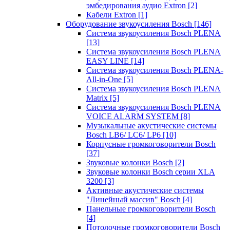
эмбедирования аудио Extron
[2]
Кабели Extron
[1]
Оборудование звукоусиления Bosch
[146]
Система звукоусиления Bosch PLENA
[13]
Система звукоусиления Bosch PLENA
EASY LINE
[14]
Система звукоусиления Bosch PLENA-
All-in-One
[5]
Система звукоусиления Bosch PLENA
Matrix
[5]
Система звукоусиления Bosch PLENA
VOICE ALARM SYSTEM
[8]
Музыкальные акустические системы
Bosch LB6/ LC6/ LP6
[10]
Корпусные громкоговорители Bosch
[37]
Звуковые колонки Bosch
[2]
Звуковые колонки Bosch серии XLA
3200
[3]
Активные акустические системы
"Линейный массив" Bosch
[4]
Панельные громкоговорители Bosch
[4]
Потолочные громкоговорители Bosch