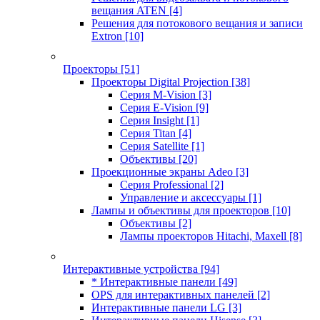
вещания ATEN
[4]
Решения для потокового вещания и записи
Extron
[10]
Проекторы
[51]
Проекторы Digital Projection
[38]
Серия M-Vision
[3]
Серия E-Vision
[9]
Серия Insight
[1]
Серия Titan
[4]
Серия Satellite
[1]
Объективы
[20]
Проекционные экраны Adeo
[3]
Серия Professional
[2]
Управление и аксессуары
[1]
Лампы и объективы для проекторов
[10]
Объективы
[2]
Лампы проекторов Hitachi, Maxell
[8]
Интерактивные устройства
[94]
* Интерактивные панели
[49]
OPS для интерактивных панелей
[2]
Интерактивные панели LG
[3]