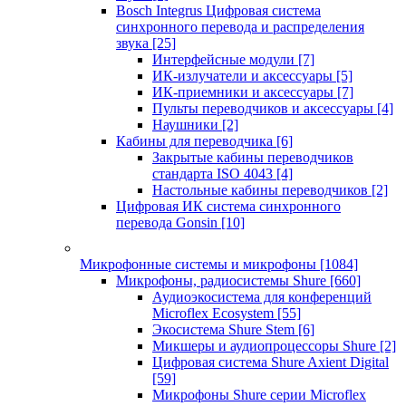
Bosch Integrus Цифровая система
синхронного перевода и распределения
звука
[25]
Интерфейсные модули
[7]
ИК-излучатели и аксессуары
[5]
ИК-приемники и аксессуары
[7]
Пульты переводчиков и аксессуары
[4]
Наушники
[2]
Кабины для переводчика
[6]
Закрытые кабины переводчиков
стандарта ISO 4043
[4]
Настольные кабины переводчиков
[2]
Цифровая ИК система синхронного
перевода Gonsin
[10]
Микрофонные системы и микрофоны
[1084]
Микрофоны, радиосистемы Shure
[660]
Аудиоэкосистема для конференций
Microflex Ecosystem
[55]
Экосистема Shure Stem
[6]
Микшеры и аудиопроцессоры Shure
[2]
Цифровая система Shure Axient Digital
[59]
Микрофоны Shure серии Microflex