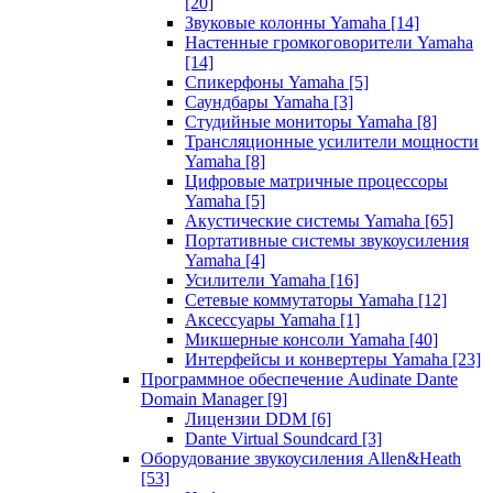
[20]
Звуковые колонны Yamaha
[14]
Настенные громкоговорители Yamaha
[14]
Спикерфоны Yamaha
[5]
Саундбары Yamaha
[3]
Студийные мониторы Yamaha
[8]
Трансляционные усилители мощности
Yamaha
[8]
Цифровые матричные процессоры
Yamaha
[5]
Акустические системы Yamaha
[65]
Портативные системы звукоусиления
Yamaha
[4]
Усилители Yamaha
[16]
Сетевые коммутаторы Yamaha
[12]
Аксессуары Yamaha
[1]
Микшерные консоли Yamaha
[40]
Интерфейсы и конвертеры Yamaha
[23]
Программное обеспечение Audinate Dante
Domain Manager
[9]
Лицензии DDM
[6]
Dante Virtual Soundcard
[3]
Оборудование звукоусиления Allen&Heath
[53]