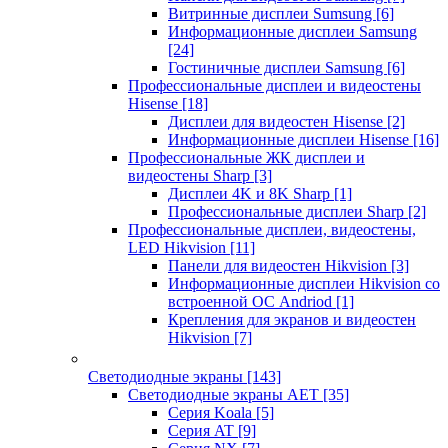
Витринные дисплеи Sumsung
[6]
Информационные дисплеи Samsung
[24]
Гостиничные дисплеи Samsung
[6]
Профессиональные дисплеи и видеостены
Hisense
[18]
Дисплеи для видеостен Hisense
[2]
Информационные дисплеи Hisense
[16]
Профессиональные ЖК дисплеи и
видеостены Sharp
[3]
Дисплеи 4K и 8K Sharp
[1]
Профессиональные дисплеи Sharp
[2]
Профессиональные дисплеи, видеостены,
LED Hikvision
[11]
Панели для видеостен Hikvision
[3]
Информационные дисплеи Hikvision со
встроенной ОС Andriod
[1]
Крепления для экранов и видеостен
Hikvision
[7]
Светодиодные экраны
[143]
Светодиодные экраны AET
[35]
Cерия Koala
[5]
Серия AT
[9]