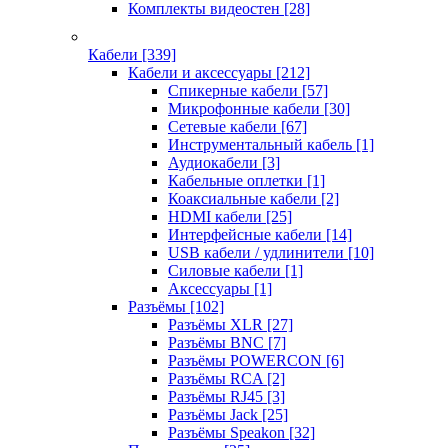
Комплекты видеостен
[28]
Кабели
[339]
Кабели и аксессуары
[212]
Спикерные кабели
[57]
Микрофонные кабели
[30]
Сетевые кабели
[67]
Инструментальный кабель
[1]
Аудиокабели
[3]
Кабельные оплетки
[1]
Коаксиальные кабели
[2]
HDMI кабели
[25]
Интерфейсные кабели
[14]
USB кабели / удлинители
[10]
Силовые кабели
[1]
Аксессуары
[1]
Разъёмы
[102]
Разъёмы XLR
[27]
Разъёмы BNC
[7]
Разъёмы POWERCON
[6]
Разъёмы RCA
[2]
Разъёмы RJ45
[3]
Разъёмы Jack
[25]
Разъёмы Speakon
[32]