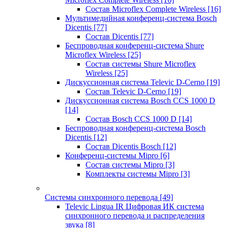
Состав Microflex Complete Wireless
[16]
Мультимедийная конференц-система Bosch
Dicentis
[77]
Состав Dicentis
[77]
Беспроводная конференц-система Shure
Microflex Wireless
[25]
Состав системы Shure Microflex
Wireless
[25]
Дискуссионная система Televic D-Cerno
[19]
Состав Televic D-Cerno
[19]
Дискуссионная система Bosch CCS 1000 D
[14]
Состав Bosch CCS 1000 D
[14]
Беспроводная конференц-система Bosch
Dicentis
[12]
Состав Dicentis Bosch
[12]
Конференц-системы Mipro
[6]
Состав системы Mipro
[3]
Комплекты системы Mipro
[3]
Системы синхронного перевода
[49]
Televic Lingua IR Цифровая ИК система
синхронного перевода и распределения
звука
[8]