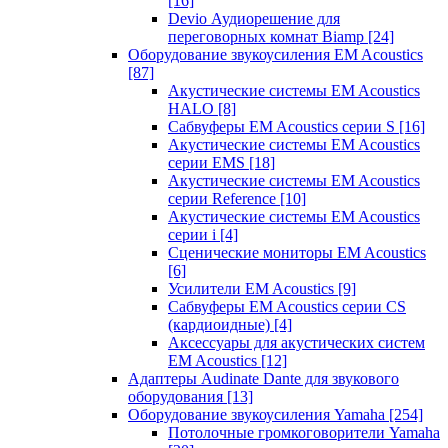
[16]
Devio Аудиорешение для
переговорных комнат Biamp
[24]
Оборудование звукоусиления EM Acoustics
[87]
Акустические системы EM Acoustics
HALO
[8]
Сабвуферы EM Acoustics серии S
[16]
Акустические системы EM Acoustics
серии EMS
[18]
Акустические системы EM Acoustics
серии Reference
[10]
Акустические системы EM Acoustics
серии i
[4]
Сценические мониторы EM Acoustics
[6]
Усилители EM Acoustics
[9]
Сабвуферы EM Acoustics серии CS
(кардиоидные)
[4]
Аксессуары для акустических систем
EM Acoustics
[12]
Адаптеры Audinate Dante для звукового
оборудования
[13]
Оборудование звукоусиления Yamaha
[254]
Потолочные громкоговорители Yamaha