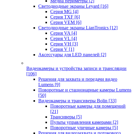
Медиа периметры
[2]
Светодиодные экраны Leyard
[16]
Серия MG
[4]
Серия TXF
[6]
Серия VEM
[6]
Светодиодные экраны LianTronics
[12]
Серия VA
[4]
Серия VL
[4]
Серия VH
[3]
Серия V
[1]
Аксессуары для LED панелей
[2]
Видеокамеры и устройства записи и трансляции
[106]
Решения для захвата и передачи видео
Lumens
[9]
Поворотные и стационарные камеры Lumens
[50]
Видеокамеры и трансиверы Bolin
[33]
Поворотные камеры для помещений
[21]
Трансиверы
[5]
Пульты управления камерами
[2]
Поворотные уличные камеры
[5]
Решения для видеозахвата и потокового