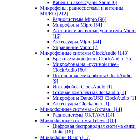
Кабели и аксессуары Shure
[6]
Микрофоны, радиосистемы и антенны
MIPRO
[212]
Радиосистемы Mipro
[96]
Микрофоны Mipro
[54]
Антенны и антенные усилители Mipro
[16]
Аксессуары Mipro
[44]
Управление Mipro
[2]
Микрофонные системы ClockAudio
[148]
Врезные микрофоны ClockAudio
[75]
Микрофоны на «гусиной шее»
ClockAudio
[60]
Потолочные микрофоны ClockAudio
[9]
Интерфейсы ClockAudio
[1]
Готовые комплекты Clockaudio
[1]
Микрофоны Dante/USB ClockAudio
[1]
Аксессуары Clockaudio
[1]
Микрофонные системы «Октава»
[14]
Радиосистемы OKTAVA
[14]
Микрофонные системы Televic
[16]
Цифровая беспроводная система связи
Unite
[16]
Микрофоны Biamp
[17]