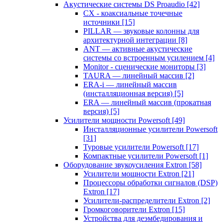
Акустические системы DS Proaudio
[42]
CX - коаксиальные точечные
источники
[15]
PILLAR — звуковые колонны для
архитектурной интеграции
[8]
ANT — активные акустические
системы со встроенным усилением
[4]
Monitor - сценические мониторы
[3]
TAURA — линейный массив
[2]
ERA-i — линейный массив
(инсталляционная версия)
[5]
ERA — линейный массив (прокатная
версия)
[5]
Усилители мощности Powersoft
[49]
Инсталляционные усилители Powersoft
[31]
Туровые усилители Powersoft
[17]
Компактные усилители Powersoft
[1]
Оборудование звукоусиления Extron
[58]
Усилители мощности Extron
[21]
Процессоры обработки сигналов (DSP)
Extron
[17]
Усилители-распределители Extron
[2]
Громкоговорители Extron
[15]
Устройства для деэмбедирования и