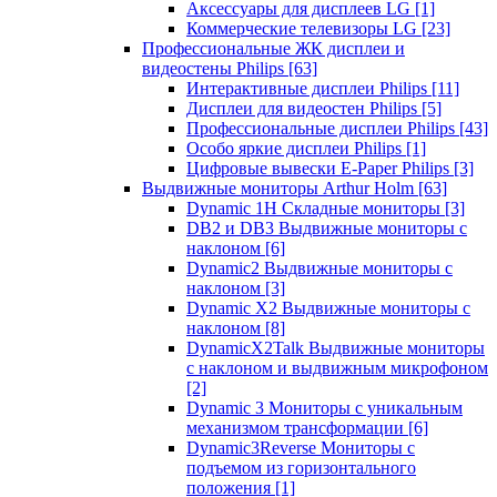
Аксессуары для дисплеев LG
[1]
Коммерческие телевизоры LG
[23]
Профессиональные ЖК дисплеи и
видеостены Philips
[63]
Интерактивные дисплеи Philips
[11]
Дисплеи для видеостен Philips
[5]
Профессиональные дисплеи Philips
[43]
Особо яркие дисплеи Philips
[1]
Цифровые вывески E-Paper Philips
[3]
Выдвижные мониторы Arthur Holm
[63]
Dynamic 1Н Складные мониторы
[3]
DB2 и DB3 Выдвижные мониторы с
наклоном
[6]
Dynamic2 Выдвижные мониторы с
наклоном
[3]
Dynamic X2 Выдвижные мониторы с
наклоном
[8]
DynamicX2Talk Выдвижные мониторы
с наклоном и выдвижным микрофоном
[2]
Dynamic 3 Мониторы с уникальным
механизмом трансформации
[6]
Dynamic3Reverse Мониторы с
подъемом из горизонтального
положения
[1]