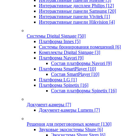
Интерактивные панели Hisense
[3]
Интерактивные дисплеи Philips
[12]
Интерактивные панели Samsung
[20]
Интерактивные панели Vivitek
[1]
Интерактивные панели Hikvision
[4]
Системы Digital Signage
[50]
Платформа Innes
[5]
Системы бронирования помещений
[6]
Комплекты Digital Signage
[3]
Платформа Navori
[9]
Состав платформы Navori
[9]
Платформа SmartPlayer
[10]
Состав SmartPlayer
[10]
Платформа LG
[1]
Платформа Spinetix
[16]
Состав платформы Spinetix
[16]
Документ-камеры
[7]
Документ-камеры Lumens
[7]
Решения для переговорных комнат
[130]
Звуковые экосистемы Shure
[6]
Экосистема Shure Stem
[6]