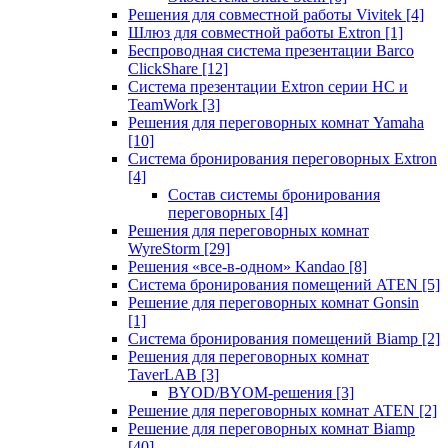
Решения для совместной работы Vivitek
[4]
Шлюз для совместной работы Extron
[1]
Беспроводная система презентации Barco
ClickShare
[12]
Система презентации Extron серии HC и
TeamWork
[3]
Решения для переговорных комнат Yamaha
[10]
Система бронирования переговорных Extron
[4]
Состав системы бронирования
переговорных
[4]
Решения для переговорных комнат
WyreStorm
[29]
Решения «все-в-одном» Kandao
[8]
Система бронирования помещений ATEN
[5]
Решение для переговорных комнат Gonsin
[1]
Система бронирования помещений Biamp
[2]
Решения для переговорных комнат
TaverLAB
[3]
BYOD/BYOM-решения
[3]
Решение для переговорных комнат ATEN
[2]
Решение для переговорных комнат Biamp
[40]