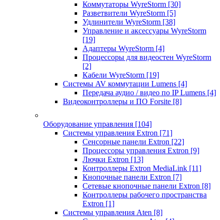
Коммутаторы WyreStorm
[30]
Разветвители WyreStorm
[5]
Удлинители WyreStorm
[38]
Управление и аксессуары WyreStorm
[19]
Адаптеры WyreStorm
[4]
Процессоры для видеостен WyreStorm
[2]
Кабели WyreStorm
[19]
Системы AV коммутации Lumens
[4]
Передача аудио / видео по IP Lumens
[4]
Видеоконтроллеры и ПО Forsite
[8]
Оборудование управления
[104]
Системы управления Extron
[71]
Сенсорные панели Extron
[22]
Процессоры управления Extron
[9]
Лючки Extron
[13]
Контроллеры Extron MediaLink
[11]
Кнопочные панели Extron
[7]
Сетевые кнопочные панели Extron
[8]
Контроллеры рабочего пространства
Extron
[1]
Системы управления Aten
[8]