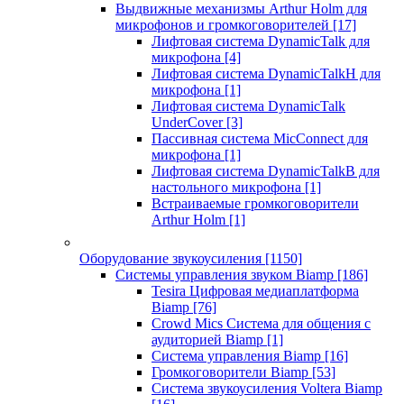
Выдвижные механизмы Arthur Holm для
микрофонов и громкоговорителей
[17]
Лифтовая система DynamicTalk для
микрофона
[4]
Лифтовая система DynamicTalkH для
микрофона
[1]
Лифтовая система DynamicTalk
UnderCover
[3]
Пассивная система MicConnect для
микрофона
[1]
Лифтовая система DynamicTalkB для
настольного микрофона
[1]
Встраиваемые громкоговорители
Arthur Holm
[1]
Оборудование звукоусиления
[1150]
Системы управления звуком Biamp
[186]
Tesira Цифровая медиаплатформа
Biamp
[76]
Crowd Mics Система для общения с
аудиторией Biamp
[1]
Система управления Biamp
[16]
Громкоговорители Biamp
[53]
Система звукоусиления Voltera Biamp