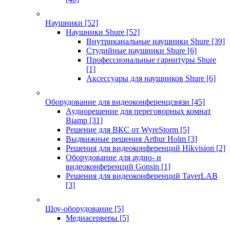
Наушники
[52]
Наушники Shure
[52]
Внутриканальные наушники Shure
[39]
Студийные наушники Shure
[6]
Профессиональные гарнитуры Shure
[1]
Аксессуары для наушников Shure
[6]
Оборудование для видеоконференцсвязи
[45]
Аудиорешение для переговорных комнат
Biamp
[31]
Решение для ВКС от WyreStorm
[5]
Выдвижные решения Arthur Holm
[3]
Решения для видеоконференций Hikvision
[2]
Оборудование для аудио- и
видеоконференций Gonsin
[1]
Решения для видеоконференций TaverLAB
[3]
Шоу-оборудование
[5]
Медиасерверы
[5]