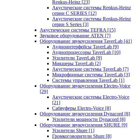
Renkus-Heinz
[23]
Акустические системы Renkus-Heinz
серии C SERIES
[12]
Акустические системы Renkus-Heinz
серии S Series
[3]
Акустические системы TEFRA
[15]
Звуковое оборудование ATEN
[7]
Оборудование звукоусиления TaverLab
[41]
Аудиоинтерфейсы TaverLab
[9]
Аудиопроцессоры TaverLab
[10]
Усилители TaverLab
[9]
Микшеры TaverLab
[2]
Акустические системы TaverLab
[7]
Микрофонные системы TaverLab
[3]
Системы управления TaverLab
[1]
Оборудование звукоусиления Electro-Voice
[29]
Акустические системы Electro-Voice
[21]
Сабвуферы Electro-Voice
[8]
Оборудование звукоусиления Dynacord
[8]
Усилители мощности Dynacord
[8]
Оборудование звукоусиления SHURE
[9]
Усилители Shure
[1]
Громкоговорители Shure
[8]