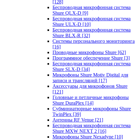
[128]
Беспроводная микрофонная система
Shure QLX-D
[9]
Беспроводная микрофонная система
Shure ULX-D
[10]
Беспроводная микрофонная система
Shure BLX-R
[32]
Системы персонального мониторинга
[16]
Проводные микрофоны Shure
[62]
Программное обеспечение Shure
[3]
Беспроводная микрофонная система
Shure SLX-D
[34]
Микрофоны Shure Motiv Digital для
записи и трансляций
[17]
Аксессуары для микрофонов Shure
[121]
Головные и петличные микрофоны
Shure DuraPlex
[14]
Субминиатюрные микрофоны Shure
TwinPlex
[39]
Антенны RF Venue
[21]
Беспроводная микрофонная система
Shure MXW NEXT 2
[16]
Микрофоны Shure Nexadyne
[10]