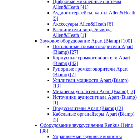
Цифровые микшерные системы
Allen&Heath
[41]
Аудиоинтерфейсы, карты Allen&Heath
[5]
Аксессуары Allen&Heath
[6]
Расширители ввода/вывода
Allen&Heath
[1]
Звуковое оборудование Apart (Biamp)
[100]
Потолочные громкоговорители Apart
(Biamp)
[27]
Корпусные громкоговорители Apart
(Biamp)
[42]
Рупорные громкоговорители Apart
(Biamp)
[7]
Усилители мощности Apart (Biamp)
[13]
Микшеры-усилители Apart (Biamp)
[3]
Источники аудиосигнала Apart (Biamp)
[1]
Предусилители Apart (Biamp)
[2]
Кабельные органайзеры Apart (Biamp)
[5]
Оборудование звукоусиления Renkus-Heinz
[38]
Управляемые звуковые колонны