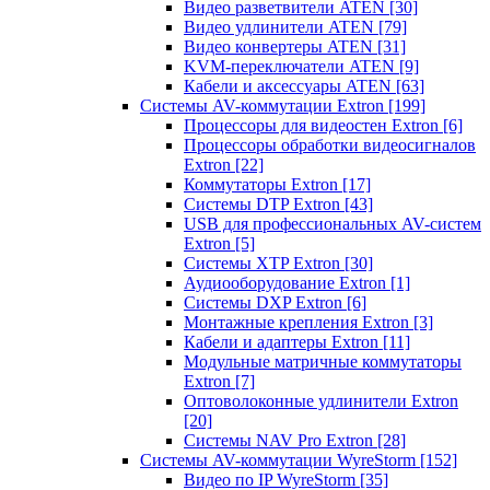
Видео разветвители ATEN
[30]
Видео удлинители ATEN
[79]
Видео конвертеры ATEN
[31]
KVM-переключатели ATEN
[9]
Кабели и аксессуары ATEN
[63]
Системы AV-коммутации Extron
[199]
Процессоры для видеостен Extron
[6]
Процессоры обработки видеосигналов
Extron
[22]
Коммутаторы Extron
[17]
Системы DTP Extron
[43]
USB для профессиональных AV-систем
Extron
[5]
Системы XTP Extron
[30]
Аудиооборудование Extron
[1]
Системы DXP Extron
[6]
Монтажные крепления Extron
[3]
Кабели и адаптеры Extron
[11]
Модульные матричные коммутаторы
Extron
[7]
Оптоволоконные удлинители Extron
[20]
Системы NAV Pro Extron
[28]
Системы AV-коммутации WyreStorm
[152]
Видео по IP WyreStorm
[35]