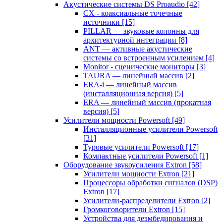
Акустические системы DS Proaudio
[42]
CX - коаксиальные точечные
источники
[15]
PILLAR — звуковые колонны для
архитектурной интеграции
[8]
ANT — активные акустические
системы со встроенным усилением
[4]
Monitor - сценические мониторы
[3]
TAURA — линейный массив
[2]
ERA-i — линейный массив
(инсталляционная версия)
[5]
ERA — линейный массив (прокатная
версия)
[5]
Усилители мощности Powersoft
[49]
Инсталляционные усилители Powersoft
[31]
Туровые усилители Powersoft
[17]
Компактные усилители Powersoft
[1]
Оборудование звукоусиления Extron
[58]
Усилители мощности Extron
[21]
Процессоры обработки сигналов (DSP)
Extron
[17]
Усилители-распределители Extron
[2]
Громкоговорители Extron
[15]
Устройства для деэмбедирования и