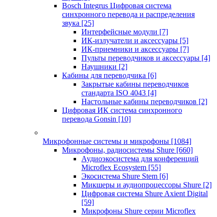
Bosch Integrus Цифровая система
синхронного перевода и распределения
звука
[25]
Интерфейсные модули
[7]
ИК-излучатели и аксессуары
[5]
ИК-приемники и аксессуары
[7]
Пульты переводчиков и аксессуары
[4]
Наушники
[2]
Кабины для переводчика
[6]
Закрытые кабины переводчиков
стандарта ISO 4043
[4]
Настольные кабины переводчиков
[2]
Цифровая ИК система синхронного
перевода Gonsin
[10]
Микрофонные системы и микрофоны
[1084]
Микрофоны, радиосистемы Shure
[660]
Аудиоэкосистема для конференций
Microflex Ecosystem
[55]
Экосистема Shure Stem
[6]
Микшеры и аудиопроцессоры Shure
[2]
Цифровая система Shure Axient Digital
[59]
Микрофоны Shure серии Microflex