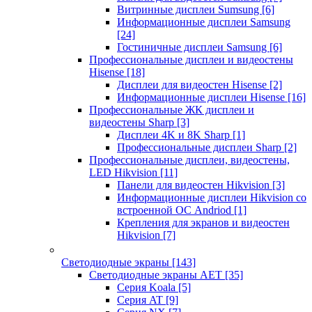
Витринные дисплеи Sumsung
[6]
Информационные дисплеи Samsung
[24]
Гостиничные дисплеи Samsung
[6]
Профессиональные дисплеи и видеостены
Hisense
[18]
Дисплеи для видеостен Hisense
[2]
Информационные дисплеи Hisense
[16]
Профессиональные ЖК дисплеи и
видеостены Sharp
[3]
Дисплеи 4K и 8K Sharp
[1]
Профессиональные дисплеи Sharp
[2]
Профессиональные дисплеи, видеостены,
LED Hikvision
[11]
Панели для видеостен Hikvision
[3]
Информационные дисплеи Hikvision со
встроенной ОС Andriod
[1]
Крепления для экранов и видеостен
Hikvision
[7]
Светодиодные экраны
[143]
Светодиодные экраны AET
[35]
Cерия Koala
[5]
Серия AT
[9]