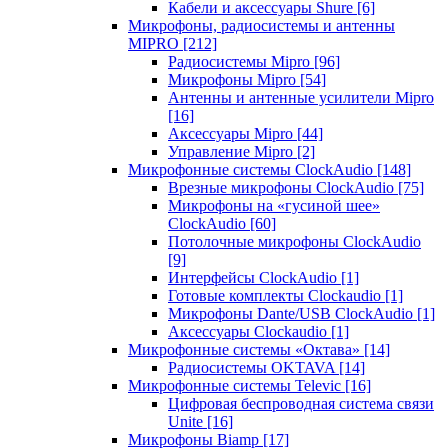
Кабели и аксессуары Shure
[6]
Микрофоны, радиосистемы и антенны
MIPRO
[212]
Радиосистемы Mipro
[96]
Микрофоны Mipro
[54]
Антенны и антенные усилители Mipro
[16]
Аксессуары Mipro
[44]
Управление Mipro
[2]
Микрофонные системы ClockAudio
[148]
Врезные микрофоны ClockAudio
[75]
Микрофоны на «гусиной шее»
ClockAudio
[60]
Потолочные микрофоны ClockAudio
[9]
Интерфейсы ClockAudio
[1]
Готовые комплекты Clockaudio
[1]
Микрофоны Dante/USB ClockAudio
[1]
Аксессуары Clockaudio
[1]
Микрофонные системы «Октава»
[14]
Радиосистемы OKTAVA
[14]
Микрофонные системы Televic
[16]
Цифровая беспроводная система связи
Unite
[16]
Микрофоны Biamp
[17]