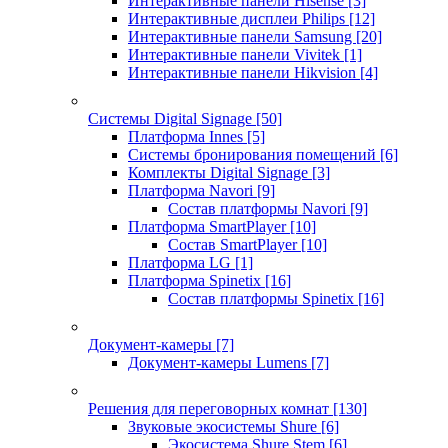
Интерактивные панели Hisense
[3]
Интерактивные дисплеи Philips
[12]
Интерактивные панели Samsung
[20]
Интерактивные панели Vivitek
[1]
Интерактивные панели Hikvision
[4]
Системы Digital Signage
[50]
Платформа Innes
[5]
Системы бронирования помещений
[6]
Комплекты Digital Signage
[3]
Платформа Navori
[9]
Состав платформы Navori
[9]
Платформа SmartPlayer
[10]
Состав SmartPlayer
[10]
Платформа LG
[1]
Платформа Spinetix
[16]
Состав платформы Spinetix
[16]
Документ-камеры
[7]
Документ-камеры Lumens
[7]
Решения для переговорных комнат
[130]
Звуковые экосистемы Shure
[6]
Экосистема Shure Stem
[6]