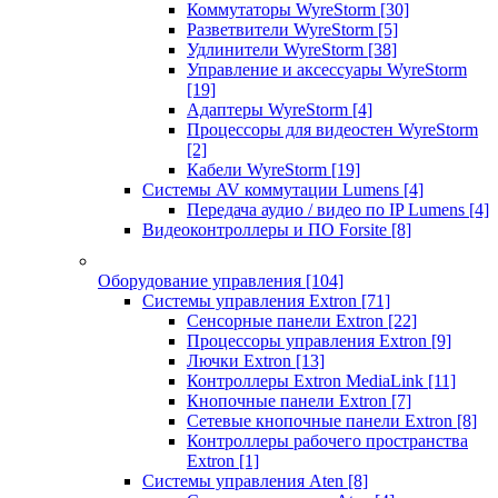
Коммутаторы WyreStorm
[30]
Разветвители WyreStorm
[5]
Удлинители WyreStorm
[38]
Управление и аксессуары WyreStorm
[19]
Адаптеры WyreStorm
[4]
Процессоры для видеостен WyreStorm
[2]
Кабели WyreStorm
[19]
Системы AV коммутации Lumens
[4]
Передача аудио / видео по IP Lumens
[4]
Видеоконтроллеры и ПО Forsite
[8]
Оборудование управления
[104]
Системы управления Extron
[71]
Сенсорные панели Extron
[22]
Процессоры управления Extron
[9]
Лючки Extron
[13]
Контроллеры Extron MediaLink
[11]
Кнопочные панели Extron
[7]
Сетевые кнопочные панели Extron
[8]
Контроллеры рабочего пространства
Extron
[1]
Системы управления Aten
[8]