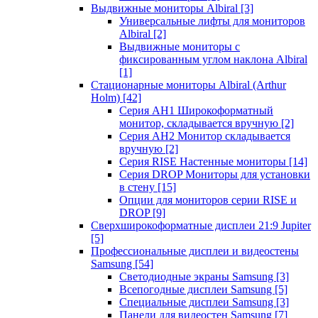
Выдвижные мониторы Albiral
[3]
Универсальные лифты для мониторов
Albiral
[2]
Выдвижные мониторы с
фиксированным углом наклона Albiral
[1]
Стационарные мониторы Albiral (Arthur
Holm)
[42]
Серия AH1 Широкоформатный
монитор, складывается вручную
[2]
Серия AH2 Монитор складывается
вручную
[2]
Серия RISE Настенные мониторы
[14]
Серия DROP Мониторы для установки
в стену
[15]
Опции для мониторов серии RISE и
DROP
[9]
Сверхширокоформатные дисплеи 21:9 Jupiter
[5]
Профессиональные дисплеи и видеостены
Samsung
[54]
Светодиодные экраны Samsung
[3]
Всепогодные дисплеи Samsung
[5]
Специальные дисплеи Samsung
[3]
Панели для видеостен Samsung
[7]