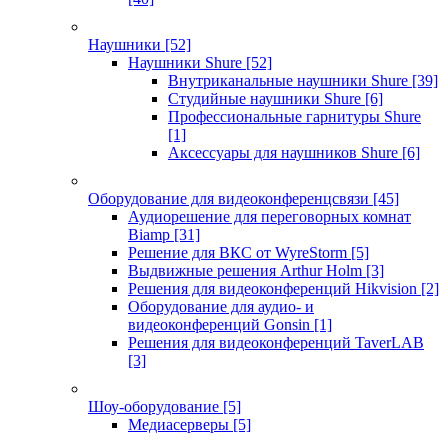
Наушники
[52]
Наушники Shure
[52]
Внутриканальные наушники Shure
[39]
Студийные наушники Shure
[6]
Профессиональные гарнитуры Shure
[1]
Аксессуары для наушников Shure
[6]
Оборудование для видеоконференцсвязи
[45]
Аудиорешение для переговорных комнат
Biamp
[31]
Решение для ВКС от WyreStorm
[5]
Выдвижные решения Arthur Holm
[3]
Решения для видеоконференций Hikvision
[2]
Оборудование для аудио- и
видеоконференций Gonsin
[1]
Решения для видеоконференций TaverLAB
[3]
Шоу-оборудование
[5]
Медиасерверы
[5]