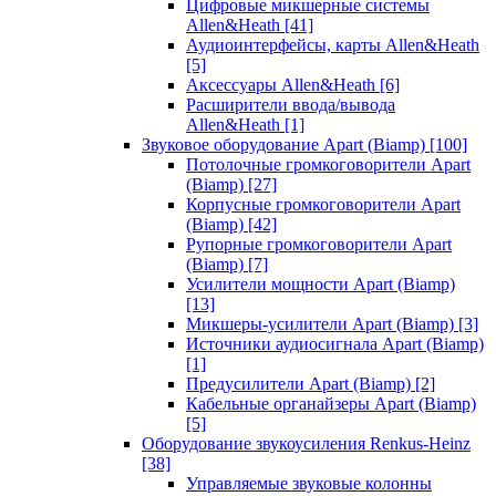
Цифровые микшерные системы
Allen&Heath
[41]
Аудиоинтерфейсы, карты Allen&Heath
[5]
Аксессуары Allen&Heath
[6]
Расширители ввода/вывода
Allen&Heath
[1]
Звуковое оборудование Apart (Biamp)
[100]
Потолочные громкоговорители Apart
(Biamp)
[27]
Корпусные громкоговорители Apart
(Biamp)
[42]
Рупорные громкоговорители Apart
(Biamp)
[7]
Усилители мощности Apart (Biamp)
[13]
Микшеры-усилители Apart (Biamp)
[3]
Источники аудиосигнала Apart (Biamp)
[1]
Предусилители Apart (Biamp)
[2]
Кабельные органайзеры Apart (Biamp)
[5]
Оборудование звукоусиления Renkus-Heinz
[38]
Управляемые звуковые колонны