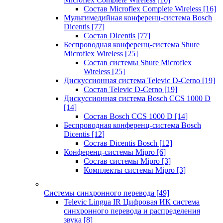
Состав Microflex Complete Wireless
[16]
Мультимедийная конференц-система Bosch
Dicentis
[77]
Состав Dicentis
[77]
Беспроводная конференц-система Shure
Microflex Wireless
[25]
Состав системы Shure Microflex
Wireless
[25]
Дискуссионная система Televic D-Cerno
[19]
Состав Televic D-Cerno
[19]
Дискуссионная система Bosch CCS 1000 D
[14]
Состав Bosch CCS 1000 D
[14]
Беспроводная конференц-система Bosch
Dicentis
[12]
Состав Dicentis Bosch
[12]
Конференц-системы Mipro
[6]
Состав системы Mipro
[3]
Комплекты системы Mipro
[3]
Системы синхронного перевода
[49]
Televic Lingua IR Цифровая ИК система
синхронного перевода и распределения
звука
[8]