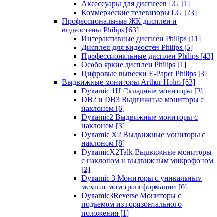
Аксессуары для дисплеев LG
[1]
Коммерческие телевизоры LG
[23]
Профессиональные ЖК дисплеи и
видеостены Philips
[63]
Интерактивные дисплеи Philips
[11]
Дисплеи для видеостен Philips
[5]
Профессиональные дисплеи Philips
[43]
Особо яркие дисплеи Philips
[1]
Цифровые вывески E-Paper Philips
[3]
Выдвижные мониторы Arthur Holm
[63]
Dynamic 1Н Складные мониторы
[3]
DB2 и DB3 Выдвижные мониторы с
наклоном
[6]
Dynamic2 Выдвижные мониторы с
наклоном
[3]
Dynamic X2 Выдвижные мониторы с
наклоном
[8]
DynamicX2Talk Выдвижные мониторы
с наклоном и выдвижным микрофоном
[2]
Dynamic 3 Мониторы с уникальным
механизмом трансформации
[6]
Dynamic3Reverse Мониторы с
подъемом из горизонтального
положения
[1]