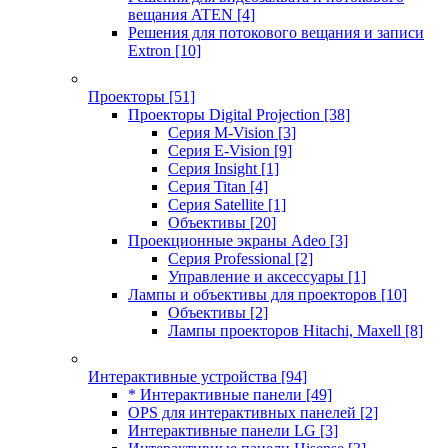
вещания ATEN
[4]
Решения для потокового вещания и записи
Extron
[10]
Проекторы
[51]
Проекторы Digital Projection
[38]
Серия M-Vision
[3]
Серия E-Vision
[9]
Серия Insight
[1]
Серия Titan
[4]
Серия Satellite
[1]
Объективы
[20]
Проекционные экраны Adeo
[3]
Серия Professional
[2]
Управление и аксессуары
[1]
Лампы и объективы для проекторов
[10]
Объективы
[2]
Лампы проекторов Hitachi, Maxell
[8]
Интерактивные устройства
[94]
* Интерактивные панели
[49]
OPS для интерактивных панелей
[2]
Интерактивные панели LG
[3]