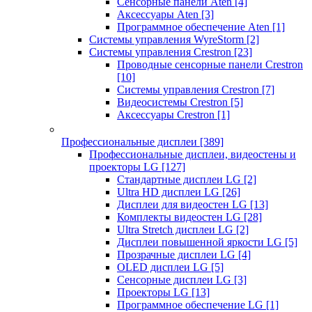
Сенсорные панели Aten
[4]
Аксессуары Aten
[3]
Программное обеспечение Aten
[1]
Системы управления WyreStorm
[2]
Системы управления Crestron
[23]
Проводные сенсорные панели Crestron
[10]
Системы управления Crestron
[7]
Видеосистемы Crestron
[5]
Аксессуары Crestron
[1]
Профессиональные дисплеи
[389]
Профессиональные дисплеи, видеостены и
проекторы LG
[127]
Стандартные дисплеи LG
[2]
Ultra HD дисплеи LG
[26]
Дисплеи для видеостен LG
[13]
Комплекты видеостен LG
[28]
Ultra Stretch дисплеи LG
[2]
Дисплеи повышенной яркости LG
[5]
Прозрачные дисплеи LG
[4]
OLED дисплеи LG
[5]
Сенсорные дисплеи LG
[3]
Проекторы LG
[13]
Программное обеспечение LG
[1]