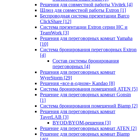
Решения для совместной работы Vivitek
[4]
Шлюз для совместной работы Extron
[1]
Беспроводная система презентации Barco
ClickShare
[12]
Система презентации Extron серии HC и
TeamWork
[3]
Решения для переговорных комнат Yamaha
[10]
Система бронирования переговорных Extron
[4]
Состав системы бронирования
переговорных
[4]
Решения для переговорных комнат
WyreStorm
[29]
Решения «все-в-одном» Kandao
[8]
Система бронирования помещений ATEN
[5]
Решение для переговорных комнат Gonsin
[1]
Система бронирования помещений Biamp
[2]
Решения для переговорных комнат
TaverLAB
[3]
BYOD/BYOM-решения
[3]
Решение для переговорных комнат ATEN
[2]
Решение для переговорных комнат Biamp
[40]