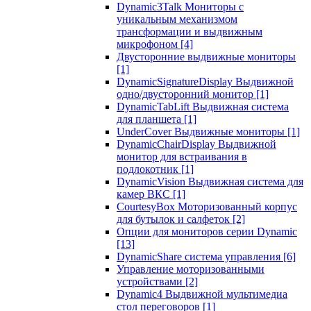
Dynamic3Talk Мониторы с
уникальным механизмом
трансформации и выдвижным
микрофоном
[4]
Двусторонние выдвижные мониторы
[1]
DynamicSignatureDisplay Выдвижной
одно/двусторонний монитор
[1]
DynamicTabLift Выдвижная система
для планшета
[1]
UnderCover Выдвижные мониторы
[1]
DynamicChairDisplay Выдвижной
монитор для встраивания в
подлокотник
[1]
DynamicVision Выдвижная система для
камер ВКС
[1]
CourtesyBox Моторизованный корпус
для бутылок и салфеток
[2]
Опции для мониторов серии Dynamic
[13]
DynamicShare система управления
[6]
Управление моторизованными
устройствами
[2]
Dynamic4 Выдвижной мультимедиа
стол переговоров
[1]