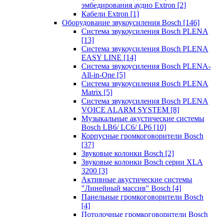
эмбедирования аудио Extron
[2]
Кабели Extron
[1]
Оборудование звукоусиления Bosch
[146]
Система звукоусиления Bosch PLENA
[13]
Система звукоусиления Bosch PLENA
EASY LINE
[14]
Система звукоусиления Bosch PLENA-
All-in-One
[5]
Система звукоусиления Bosch PLENA
Matrix
[5]
Система звукоусиления Bosch PLENA
VOICE ALARM SYSTEM
[8]
Музыкальные акустические системы
Bosch LB6/ LC6/ LP6
[10]
Корпусные громкоговорители Bosch
[37]
Звуковые колонки Bosch
[2]
Звуковые колонки Bosch серии XLA
3200
[3]
Активные акустические системы
"Линейный массив" Bosch
[4]
Панельные громкоговорители Bosch
[4]
Потолочные громкоговорители Bosch