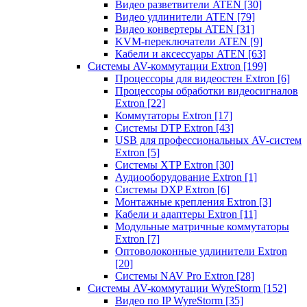
Видео разветвители ATEN
[30]
Видео удлинители ATEN
[79]
Видео конвертеры ATEN
[31]
KVM-переключатели ATEN
[9]
Кабели и аксессуары ATEN
[63]
Системы AV-коммутации Extron
[199]
Процессоры для видеостен Extron
[6]
Процессоры обработки видеосигналов
Extron
[22]
Коммутаторы Extron
[17]
Системы DTP Extron
[43]
USB для профессиональных AV-систем
Extron
[5]
Системы XTP Extron
[30]
Аудиооборудование Extron
[1]
Системы DXP Extron
[6]
Монтажные крепления Extron
[3]
Кабели и адаптеры Extron
[11]
Модульные матричные коммутаторы
Extron
[7]
Оптоволоконные удлинители Extron
[20]
Системы NAV Pro Extron
[28]
Системы AV-коммутации WyreStorm
[152]
Видео по IP WyreStorm
[35]