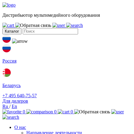
Дистрибьютор мультимедийного оборудования
Каталог
Россия
Беларусь
+7 495 640-75-57
Для дилеров
Ru
/
En
0
0
0
О нас
Направление деятельности