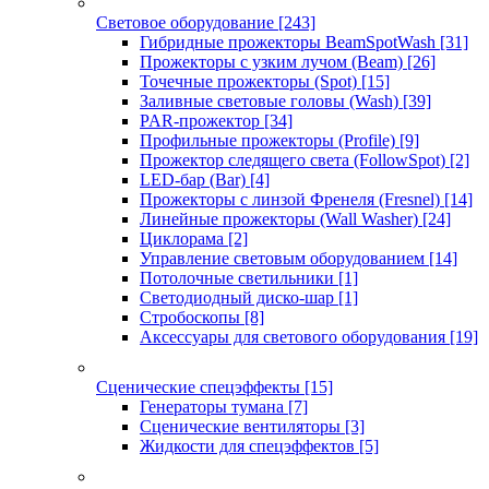
Световое оборудование
[243]
Гибридные прожекторы BeamSpotWash
[31]
Прожекторы с узким лучом (Beam)
[26]
Точечные прожекторы (Spot)
[15]
Заливные световые головы (Wash)
[39]
PAR-прожектор
[34]
Профильные прожекторы (Profile)
[9]
Прожектор следящего света (FollowSpot)
[2]
LED-бар (Bar)
[4]
Прожекторы с линзой Френеля (Fresnel)
[14]
Линейные прожекторы (Wall Washer)
[24]
Циклорама
[2]
Управление световым оборудованием
[14]
Потолочные светильники
[1]
Светодиодный диско-шар
[1]
Стробоскопы
[8]
Аксессуары для светового оборудования
[19]
Сценические спецэффекты
[15]
Генераторы тумана
[7]
Сценические вентиляторы
[3]
Жидкости для спецэффектов
[5]