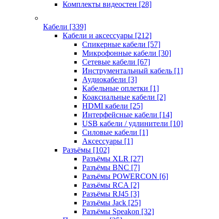
Комплекты видеостен
[28]
Кабели
[339]
Кабели и аксессуары
[212]
Спикерные кабели
[57]
Микрофонные кабели
[30]
Сетевые кабели
[67]
Инструментальный кабель
[1]
Аудиокабели
[3]
Кабельные оплетки
[1]
Коаксиальные кабели
[2]
HDMI кабели
[25]
Интерфейсные кабели
[14]
USB кабели / удлинители
[10]
Силовые кабели
[1]
Аксессуары
[1]
Разъёмы
[102]
Разъёмы XLR
[27]
Разъёмы BNC
[7]
Разъёмы POWERCON
[6]
Разъёмы RCA
[2]
Разъёмы RJ45
[3]
Разъёмы Jack
[25]
Разъёмы Speakon
[32]