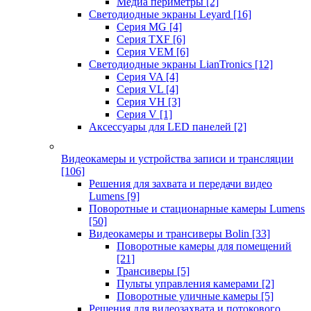
Медиа периметры
[2]
Светодиодные экраны Leyard
[16]
Серия MG
[4]
Серия TXF
[6]
Серия VEM
[6]
Светодиодные экраны LianTronics
[12]
Серия VA
[4]
Серия VL
[4]
Серия VH
[3]
Серия V
[1]
Аксессуары для LED панелей
[2]
Видеокамеры и устройства записи и трансляции
[106]
Решения для захвата и передачи видео
Lumens
[9]
Поворотные и стационарные камеры Lumens
[50]
Видеокамеры и трансиверы Bolin
[33]
Поворотные камеры для помещений
[21]
Трансиверы
[5]
Пульты управления камерами
[2]
Поворотные уличные камеры
[5]
Решения для видеозахвата и потокового