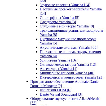
[20]
Звуковые колонны Yamaha
[14]
Настенные громкоговорители Yamaha
[14]
Спикерфоны Yamaha
[5]
Саундбары Yamaha
[3]
Студийные мониторы Yamaha
[8]
Трансляционные усилители мощности
Yamaha
[8]
Цифровые матричные процессоры
Yamaha
[5]
Акустические системы Yamaha
[65]
Портативные системы звукоусиления
Yamaha
[4]
Усилители Yamaha
[16]
Сетевые коммутаторы Yamaha
[12]
Аксессуары Yamaha
[1]
Микшерные консоли Yamaha
[40]
Интерфейсы и конвертеры Yamaha
[23]
Программное обеспечение Audinate Dante
Domain Manager
[9]
Лицензии DDM
[6]
Dante Virtual Soundcard
[3]
Оборудование звукоусиления Allen&Heath
[53]