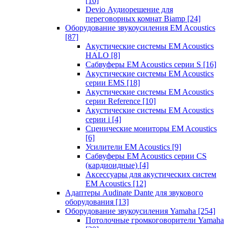
[16]
Devio Аудиорешение для
переговорных комнат Biamp
[24]
Оборудование звукоусиления EM Acoustics
[87]
Акустические системы EM Acoustics
HALO
[8]
Сабвуферы EM Acoustics серии S
[16]
Акустические системы EM Acoustics
серии EMS
[18]
Акустические системы EM Acoustics
серии Reference
[10]
Акустические системы EM Acoustics
серии i
[4]
Сценические мониторы EM Acoustics
[6]
Усилители EM Acoustics
[9]
Сабвуферы EM Acoustics серии CS
(кардиоидные)
[4]
Аксессуары для акустических систем
EM Acoustics
[12]
Адаптеры Audinate Dante для звукового
оборудования
[13]
Оборудование звукоусиления Yamaha
[254]
Потолочные громкоговорители Yamaha