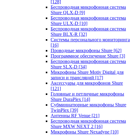
[128]
Беспроводная микрофонная система
Shure QLX-D
[9]
Беспроводная микрофонная система
Shure ULX-D
[10]
Беспроводная микрофонная система
Shure BLX-R
[32]
Системы персонального мониторинга
[16]
Проводные микрофоны Shure
[62]
Программное обеспечение Shure
[3]
Беспроводная микрофонная система
Shure SLX-D
[34]
Микрофоны Shure Motiv Digital для
записи и трансляций
[17]
Аксессуары для микрофонов Shure
[121]
Головные и петличные микрофоны
Shure DuraPlex
[14]
Субминиатюрные микрофоны Shure
TwinPlex
[39]
Антенны RF Venue
[21]
Беспроводная микрофонная система
Shure MXW NEXT 2
[16]
Микрофоны Shure Nexadyne
[10]