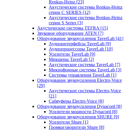
Renkus-Heinz
[23]
Акустические системы Renkus-Heinz
серии C SERIES
[12]
Акустические системы Renkus-Heinz
серии S Series
[3]
Акустические системы TEFRA
[15]
Звуковое оборудование ATEN
[7]
Оборудование звукоусиления TaverLab
[41]
Аудиоинтерфейсы TaverLab
[9]
Аудиопроцессоры TaverLab
[10]
Усилители TaverLab
[9]
Микшеры TaverLab
[2]
Акустические системы TaverLab
[7]
Микрофонные системы TaverLab
[3]
Системы управления TaverLab
[1]
Оборудование звукоусиления Electro-Voice
[29]
Акустические системы Electro-Voice
[21]
Сабвуферы Electro-Voice
[8]
Оборудование звукоусиления Dynacord
[8]
Усилители мощности Dynacord
[8]
Оборудование звукоусиления SHURE
[9]
Усилители Shure
[1]
Громкоговорители Shure
[8]