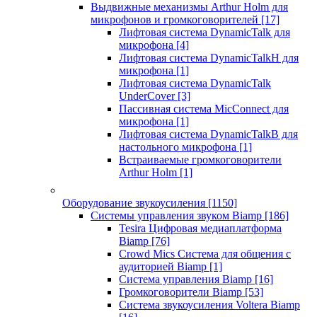
Выдвижные механизмы Arthur Holm для
микрофонов и громкоговорителей
[17]
Лифтовая система DynamicTalk для
микрофона
[4]
Лифтовая система DynamicTalkH для
микрофона
[1]
Лифтовая система DynamicTalk
UnderCover
[3]
Пассивная система MicConnect для
микрофона
[1]
Лифтовая система DynamicTalkB для
настольного микрофона
[1]
Встраиваемые громкоговорители
Arthur Holm
[1]
Оборудование звукоусиления
[1150]
Системы управления звуком Biamp
[186]
Tesira Цифровая медиаплатформа
Biamp
[76]
Crowd Mics Система для общения с
аудиторией Biamp
[1]
Система управления Biamp
[16]
Громкоговорители Biamp
[53]
Система звукоусиления Voltera Biamp