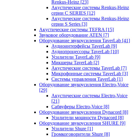
Renkus-Heinz
[23]
Акустические системы Renkus-Heinz
серии C SERIES
[12]
Акустические системы Renkus-Heinz
серии S Series
[3]
Акустические системы TEFRA
[15]
Звуковое оборудование ATEN
[7]
Оборудование звукоусиления TaverLab
[41]
Аудиоинтерфейсы TaverLab
[9]
Аудиопроцессоры TaverLab
[10]
Усилители TaverLab
[9]
Микшеры TaverLab
[2]
Акустические системы TaverLab
[7]
Микрофонные системы TaverLab
[3]
Системы управления TaverLab
[1]
Оборудование звукоусиления Electro-Voice
[29]
Акустические системы Electro-Voice
[21]
Сабвуферы Electro-Voice
[8]
Оборудование звукоусиления Dynacord
[8]
Усилители мощности Dynacord
[8]
Оборудование звукоусиления SHURE
[9]
Усилители Shure
[1]
Громкоговорители Shure
[8]