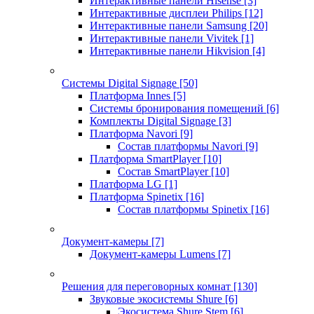
Интерактивные панели Hisense
[3]
Интерактивные дисплеи Philips
[12]
Интерактивные панели Samsung
[20]
Интерактивные панели Vivitek
[1]
Интерактивные панели Hikvision
[4]
Системы Digital Signage
[50]
Платформа Innes
[5]
Системы бронирования помещений
[6]
Комплекты Digital Signage
[3]
Платформа Navori
[9]
Состав платформы Navori
[9]
Платформа SmartPlayer
[10]
Состав SmartPlayer
[10]
Платформа LG
[1]
Платформа Spinetix
[16]
Состав платформы Spinetix
[16]
Документ-камеры
[7]
Документ-камеры Lumens
[7]
Решения для переговорных комнат
[130]
Звуковые экосистемы Shure
[6]
Экосистема Shure Stem
[6]