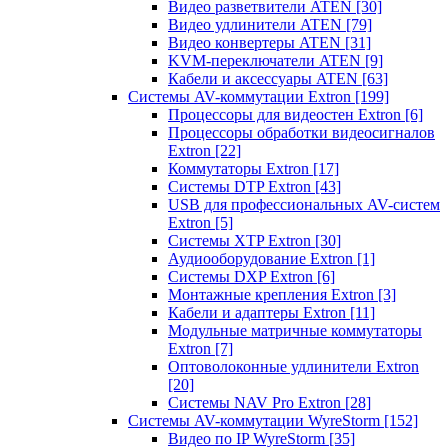
Видео разветвители ATEN
[30]
Видео удлинители ATEN
[79]
Видео конвертеры ATEN
[31]
KVM-переключатели ATEN
[9]
Кабели и аксессуары ATEN
[63]
Системы AV-коммутации Extron
[199]
Процессоры для видеостен Extron
[6]
Процессоры обработки видеосигналов
Extron
[22]
Коммутаторы Extron
[17]
Системы DTP Extron
[43]
USB для профессиональных AV-систем
Extron
[5]
Системы XTP Extron
[30]
Аудиооборудование Extron
[1]
Системы DXP Extron
[6]
Монтажные крепления Extron
[3]
Кабели и адаптеры Extron
[11]
Модульные матричные коммутаторы
Extron
[7]
Оптоволоконные удлинители Extron
[20]
Системы NAV Pro Extron
[28]
Системы AV-коммутации WyreStorm
[152]
Видео по IP WyreStorm
[35]