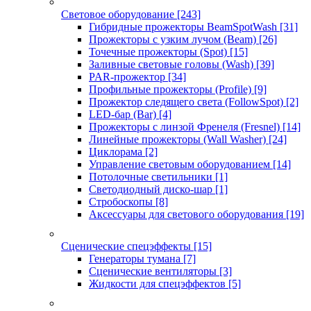
Световое оборудование
[243]
Гибридные прожекторы BeamSpotWash
[31]
Прожекторы с узким лучом (Beam)
[26]
Точечные прожекторы (Spot)
[15]
Заливные световые головы (Wash)
[39]
PAR-прожектор
[34]
Профильные прожекторы (Profile)
[9]
Прожектор следящего света (FollowSpot)
[2]
LED-бар (Bar)
[4]
Прожекторы с линзой Френеля (Fresnel)
[14]
Линейные прожекторы (Wall Washer)
[24]
Циклорама
[2]
Управление световым оборудованием
[14]
Потолочные светильники
[1]
Светодиодный диско-шар
[1]
Стробоскопы
[8]
Аксессуары для светового оборудования
[19]
Сценические спецэффекты
[15]
Генераторы тумана
[7]
Сценические вентиляторы
[3]
Жидкости для спецэффектов
[5]