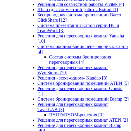
Решения для совместной работы Vivitek
[4]
Шлюз для совместной работы Extron
[1]
Беспроводная система презентации Barco
ClickShare
[12]
Система презентации Extron серии HC и
TeamWork
[3]
Решения для переговорных комнат Yamaha
[10]
Система бронирования переговорных Extron
[4]
Состав системы бронирования
переговорных
[4]
Решения для переговорных комнат
WyreStorm
[29]
Решения «все-в-одном» Kandao
[8]
Система бронирования помещений ATEN
[5]
Решение для переговорных комнат Gonsin
[1]
Система бронирования помещений Biamp
[2]
Решения для переговорных комнат
TaverLAB
[3]
BYOD/BYOM-решения
[3]
Решение для переговорных комнат ATEN
[2]
Решение для переговорных комнат Biamp
[40]