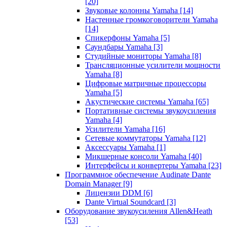
[20]
Звуковые колонны Yamaha
[14]
Настенные громкоговорители Yamaha
[14]
Спикерфоны Yamaha
[5]
Саундбары Yamaha
[3]
Студийные мониторы Yamaha
[8]
Трансляционные усилители мощности
Yamaha
[8]
Цифровые матричные процессоры
Yamaha
[5]
Акустические системы Yamaha
[65]
Портативные системы звукоусиления
Yamaha
[4]
Усилители Yamaha
[16]
Сетевые коммутаторы Yamaha
[12]
Аксессуары Yamaha
[1]
Микшерные консоли Yamaha
[40]
Интерфейсы и конвертеры Yamaha
[23]
Программное обеспечение Audinate Dante
Domain Manager
[9]
Лицензии DDM
[6]
Dante Virtual Soundcard
[3]
Оборудование звукоусиления Allen&Heath
[53]