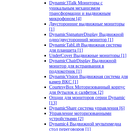
Dynamic3Talk Мониторы с
уникальным механизмом
трансформации и выдвижным
микрофоном
[4]
Двусторонние выдвижные мониторы
[1]
DynamicSignatureDisplay Выдвижной
одно/двусторонний монитор
[1]
DynamicTabLift Выдвижная система
для планшета
[1]
UnderCover Выдвижные мониторы
[1]
DynamicChairDisplay Выдвижной
монитор для встраивания в
подлокотник
[1]
DynamicVision Выдвижная система для
камер ВКС
[1]
CourtesyBox Моторизованный корпус
для бутылок и салфеток
[2]
Опции для мониторов серии Dynamic
[13]
DynamicShare система управления
[6]
Управление моторизованными
устройствами
[2]
Dynamic4 Выдвижной мультимедиа
стол переговоров
[1]