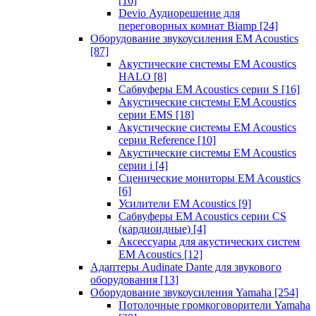
[16]
Devio Аудиорешение для
переговорных комнат Biamp
[24]
Оборудование звукоусиления EM Acoustics
[87]
Акустические системы EM Acoustics
HALO
[8]
Сабвуферы EM Acoustics серии S
[16]
Акустические системы EM Acoustics
серии EMS
[18]
Акустические системы EM Acoustics
серии Reference
[10]
Акустические системы EM Acoustics
серии i
[4]
Сценические мониторы EM Acoustics
[6]
Усилители EM Acoustics
[9]
Сабвуферы EM Acoustics серии CS
(кардиоидные)
[4]
Аксессуары для акустических систем
EM Acoustics
[12]
Адаптеры Audinate Dante для звукового
оборудования
[13]
Оборудование звукоусиления Yamaha
[254]
Потолочные громкоговорители Yamaha