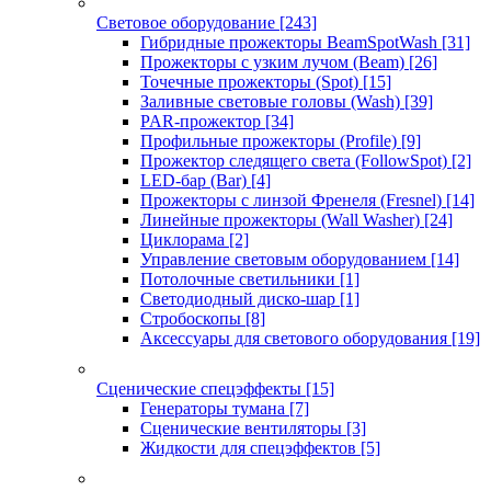
Световое оборудование
[243]
Гибридные прожекторы BeamSpotWash
[31]
Прожекторы с узким лучом (Beam)
[26]
Точечные прожекторы (Spot)
[15]
Заливные световые головы (Wash)
[39]
PAR-прожектор
[34]
Профильные прожекторы (Profile)
[9]
Прожектор следящего света (FollowSpot)
[2]
LED-бар (Bar)
[4]
Прожекторы с линзой Френеля (Fresnel)
[14]
Линейные прожекторы (Wall Washer)
[24]
Циклорама
[2]
Управление световым оборудованием
[14]
Потолочные светильники
[1]
Светодиодный диско-шар
[1]
Стробоскопы
[8]
Аксессуары для светового оборудования
[19]
Сценические спецэффекты
[15]
Генераторы тумана
[7]
Сценические вентиляторы
[3]
Жидкости для спецэффектов
[5]