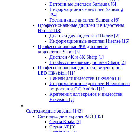
Витринные дисплеи Sumsung
[6]
Информационные дисплеи Samsung
[24]
Гостиничные дисплеи Samsung
[6]
Профессиональные дисплеи и видеостены
Hisense
[18]
Дисплеи для видеостен Hisense
[2]
Информационные дисплеи Hisense
[16]
Профессиональные ЖК дисплеи и
видеостены Sharp
[3]
Дисплеи 4K и 8K Sharp
[1]
Профессиональные дисплеи Sharp
[2]
Профессиональные дисплеи, видеостены,
LED Hikvision
[11]
Панели для видеостен Hikvision
[3]
Информационные дисплеи Hikvision со
встроенной ОС Andriod
[1]
Крепления для экранов и видеостен
Hikvision
[7]
Светодиодные экраны
[143]
Светодиодные экраны AET
[35]
Cерия Koala
[5]
Серия AT
[9]