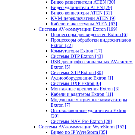
Видео разветвители ATEN
[30]
Видео удлинители ATEN
[79]
Видео конвертеры ATEN
[31]
KVM-переключатели ATEN
[9]
Кабели и аксессуары ATEN
[63]
Системы AV-коммутации Extron
[199]
Процессоры для видеостен Extron
[6]
Процессоры обработки видеосигналов
Extron
[22]
Коммутаторы Extron
[17]
Системы DTP Extron
[43]
USB для профессиональных AV-систем
Extron
[5]
Системы XTP Extron
[30]
Аудиооборудование Extron
[1]
Системы DXP Extron
[6]
Монтажные крепления Extron
[3]
Кабели и адаптеры Extron
[11]
Модульные матричные коммутаторы
Extron
[7]
Оптоволоконные удлинители Extron
[20]
Системы NAV Pro Extron
[28]
Системы AV-коммутации WyreStorm
[152]
Видео по IP WyreStorm
[35]