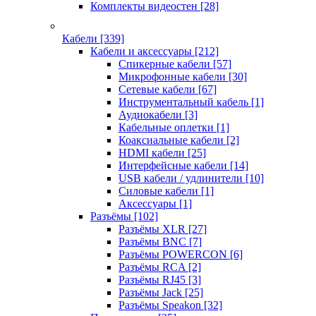
Комплекты видеостен
[28]
Кабели
[339]
Кабели и аксессуары
[212]
Спикерные кабели
[57]
Микрофонные кабели
[30]
Сетевые кабели
[67]
Инструментальный кабель
[1]
Аудиокабели
[3]
Кабельные оплетки
[1]
Коаксиальные кабели
[2]
HDMI кабели
[25]
Интерфейсные кабели
[14]
USB кабели / удлинители
[10]
Силовые кабели
[1]
Аксессуары
[1]
Разъёмы
[102]
Разъёмы XLR
[27]
Разъёмы BNC
[7]
Разъёмы POWERCON
[6]
Разъёмы RCA
[2]
Разъёмы RJ45
[3]
Разъёмы Jack
[25]
Разъёмы Speakon
[32]