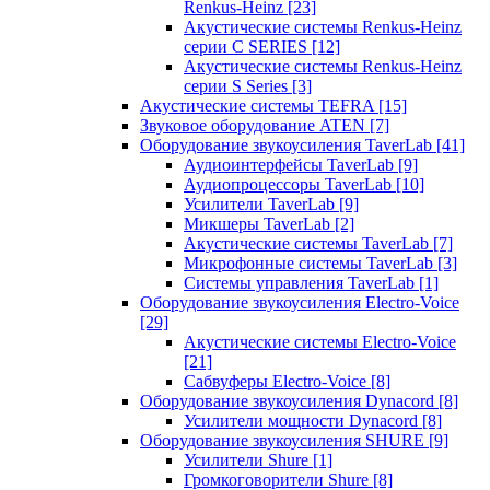
Renkus-Heinz
[23]
Акустические системы Renkus-Heinz
серии C SERIES
[12]
Акустические системы Renkus-Heinz
серии S Series
[3]
Акустические системы TEFRA
[15]
Звуковое оборудование ATEN
[7]
Оборудование звукоусиления TaverLab
[41]
Аудиоинтерфейсы TaverLab
[9]
Аудиопроцессоры TaverLab
[10]
Усилители TaverLab
[9]
Микшеры TaverLab
[2]
Акустические системы TaverLab
[7]
Микрофонные системы TaverLab
[3]
Системы управления TaverLab
[1]
Оборудование звукоусиления Electro-Voice
[29]
Акустические системы Electro-Voice
[21]
Сабвуферы Electro-Voice
[8]
Оборудование звукоусиления Dynacord
[8]
Усилители мощности Dynacord
[8]
Оборудование звукоусиления SHURE
[9]
Усилители Shure
[1]
Громкоговорители Shure
[8]