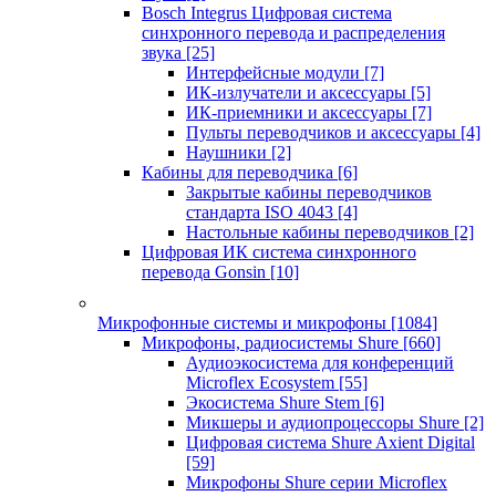
Bosch Integrus Цифровая система
синхронного перевода и распределения
звука
[25]
Интерфейсные модули
[7]
ИК-излучатели и аксессуары
[5]
ИК-приемники и аксессуары
[7]
Пульты переводчиков и аксессуары
[4]
Наушники
[2]
Кабины для переводчика
[6]
Закрытые кабины переводчиков
стандарта ISO 4043
[4]
Настольные кабины переводчиков
[2]
Цифровая ИК система синхронного
перевода Gonsin
[10]
Микрофонные системы и микрофоны
[1084]
Микрофоны, радиосистемы Shure
[660]
Аудиоэкосистема для конференций
Microflex Ecosystem
[55]
Экосистема Shure Stem
[6]
Микшеры и аудиопроцессоры Shure
[2]
Цифровая система Shure Axient Digital
[59]
Микрофоны Shure серии Microflex