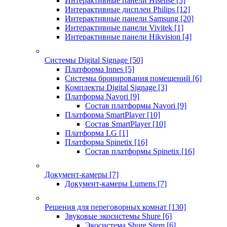
Интерактивные панели Hisense
[3]
Интерактивные дисплеи Philips
[12]
Интерактивные панели Samsung
[20]
Интерактивные панели Vivitek
[1]
Интерактивные панели Hikvision
[4]
Системы Digital Signage
[50]
Платформа Innes
[5]
Системы бронирования помещений
[6]
Комплекты Digital Signage
[3]
Платформа Navori
[9]
Состав платформы Navori
[9]
Платформа SmartPlayer
[10]
Состав SmartPlayer
[10]
Платформа LG
[1]
Платформа Spinetix
[16]
Состав платформы Spinetix
[16]
Документ-камеры
[7]
Документ-камеры Lumens
[7]
Решения для переговорных комнат
[130]
Звуковые экосистемы Shure
[6]
Экосистема Shure Stem
[6]