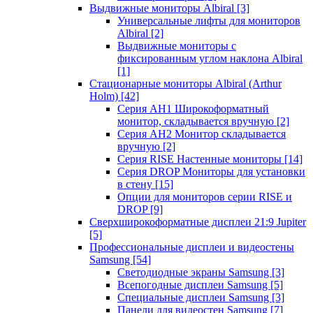
Выдвижные мониторы Albiral
[3]
Универсальные лифты для мониторов
Albiral
[2]
Выдвижные мониторы с
фиксированным углом наклона Albiral
[1]
Стационарные мониторы Albiral (Arthur
Holm)
[42]
Серия AH1 Широкоформатный
монитор, складывается вручную
[2]
Серия AH2 Монитор складывается
вручную
[2]
Серия RISE Настенные мониторы
[14]
Серия DROP Мониторы для установки
в стену
[15]
Опции для мониторов серии RISE и
DROP
[9]
Сверхширокоформатные дисплеи 21:9 Jupiter
[5]
Профессиональные дисплеи и видеостены
Samsung
[54]
Светодиодные экраны Samsung
[3]
Всепогодные дисплеи Samsung
[5]
Специальные дисплеи Samsung
[3]
Панели для видеостен Samsung
[7]