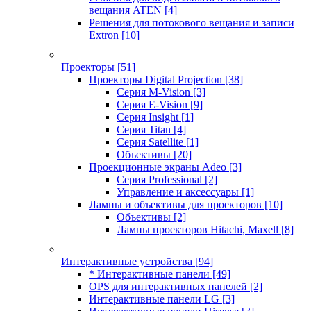
вещания ATEN
[4]
Решения для потокового вещания и записи
Extron
[10]
Проекторы
[51]
Проекторы Digital Projection
[38]
Серия M-Vision
[3]
Серия E-Vision
[9]
Серия Insight
[1]
Серия Titan
[4]
Серия Satellite
[1]
Объективы
[20]
Проекционные экраны Adeo
[3]
Серия Professional
[2]
Управление и аксессуары
[1]
Лампы и объективы для проекторов
[10]
Объективы
[2]
Лампы проекторов Hitachi, Maxell
[8]
Интерактивные устройства
[94]
* Интерактивные панели
[49]
OPS для интерактивных панелей
[2]
Интерактивные панели LG
[3]