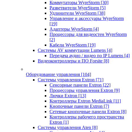
Коммутаторы WyreStorm
[30]
Разветвители WyreStorm
[5]
Удлинители WyreStorm
[38]
Управление и аксессуары WyreStorm
[19]
Адаптеры WyreStorm
[4]
Процессоры для видеостен WyreStorm
[2]
Кабели WyreStorm
[19]
Системы AV коммутации Lumens
[4]
Передача аудио / видео по IP Lumens
[4]
Видеоконтроллеры и ПО Forsite
[8]
Оборудование управления
[104]
Системы управления Extron
[71]
Сенсорные панели Extron
[22]
Процессоры управления Extron
[9]
Лючки Extron
[13]
Контроллеры Extron MediaLink
[11]
Кнопочные панели Extron
[7]
Сетевые кнопочные панели Extron
[8]
Контроллеры рабочего пространства
Extron
[1]
Системы управления Aten
[8]