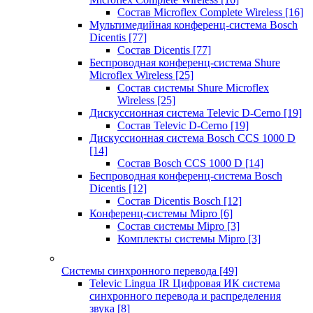
Состав Microflex Complete Wireless
[16]
Мультимедийная конференц-система Bosch
Dicentis
[77]
Состав Dicentis
[77]
Беспроводная конференц-система Shure
Microflex Wireless
[25]
Состав системы Shure Microflex
Wireless
[25]
Дискуссионная система Televic D-Cerno
[19]
Состав Televic D-Cerno
[19]
Дискуссионная система Bosch CCS 1000 D
[14]
Состав Bosch CCS 1000 D
[14]
Беспроводная конференц-система Bosch
Dicentis
[12]
Состав Dicentis Bosch
[12]
Конференц-системы Mipro
[6]
Состав системы Mipro
[3]
Комплекты системы Mipro
[3]
Системы синхронного перевода
[49]
Televic Lingua IR Цифровая ИК система
синхронного перевода и распределения
звука
[8]