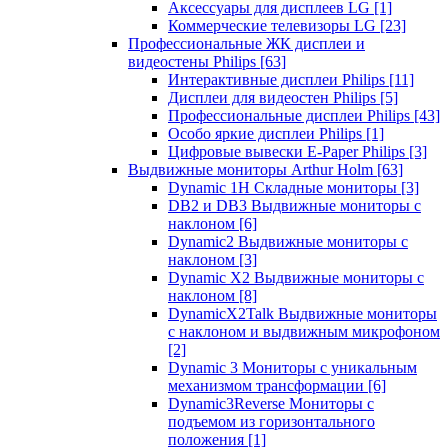
Аксессуары для дисплеев LG
[1]
Коммерческие телевизоры LG
[23]
Профессиональные ЖК дисплеи и
видеостены Philips
[63]
Интерактивные дисплеи Philips
[11]
Дисплеи для видеостен Philips
[5]
Профессиональные дисплеи Philips
[43]
Особо яркие дисплеи Philips
[1]
Цифровые вывески E-Paper Philips
[3]
Выдвижные мониторы Arthur Holm
[63]
Dynamic 1Н Складные мониторы
[3]
DB2 и DB3 Выдвижные мониторы с
наклоном
[6]
Dynamic2 Выдвижные мониторы с
наклоном
[3]
Dynamic X2 Выдвижные мониторы с
наклоном
[8]
DynamicX2Talk Выдвижные мониторы
с наклоном и выдвижным микрофоном
[2]
Dynamic 3 Мониторы с уникальным
механизмом трансформации
[6]
Dynamic3Reverse Мониторы с
подъемом из горизонтального
положения
[1]