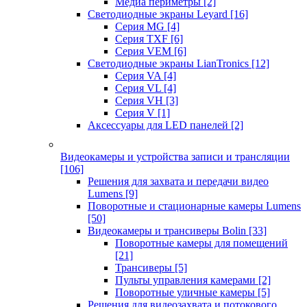
Медиа периметры
[2]
Светодиодные экраны Leyard
[16]
Серия MG
[4]
Серия TXF
[6]
Серия VEM
[6]
Светодиодные экраны LianTronics
[12]
Серия VA
[4]
Серия VL
[4]
Серия VH
[3]
Серия V
[1]
Аксессуары для LED панелей
[2]
Видеокамеры и устройства записи и трансляции
[106]
Решения для захвата и передачи видео
Lumens
[9]
Поворотные и стационарные камеры Lumens
[50]
Видеокамеры и трансиверы Bolin
[33]
Поворотные камеры для помещений
[21]
Трансиверы
[5]
Пульты управления камерами
[2]
Поворотные уличные камеры
[5]
Решения для видеозахвата и потокового