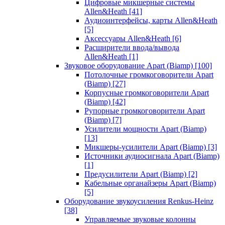
Цифровые микшерные системы
Allen&Heath
[41]
Аудиоинтерфейсы, карты Allen&Heath
[5]
Аксессуары Allen&Heath
[6]
Расширители ввода/вывода
Allen&Heath
[1]
Звуковое оборудование Apart (Biamp)
[100]
Потолочные громкоговорители Apart
(Biamp)
[27]
Корпусные громкоговорители Apart
(Biamp)
[42]
Рупорные громкоговорители Apart
(Biamp)
[7]
Усилители мощности Apart (Biamp)
[13]
Микшеры-усилители Apart (Biamp)
[3]
Источники аудиосигнала Apart (Biamp)
[1]
Предусилители Apart (Biamp)
[2]
Кабельные органайзеры Apart (Biamp)
[5]
Оборудование звукоусиления Renkus-Heinz
[38]
Управляемые звуковые колонны