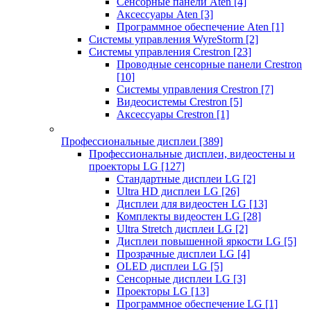
Сенсорные панели Aten
[4]
Аксессуары Aten
[3]
Программное обеспечение Aten
[1]
Системы управления WyreStorm
[2]
Системы управления Crestron
[23]
Проводные сенсорные панели Crestron
[10]
Системы управления Crestron
[7]
Видеосистемы Crestron
[5]
Аксессуары Crestron
[1]
Профессиональные дисплеи
[389]
Профессиональные дисплеи, видеостены и
проекторы LG
[127]
Стандартные дисплеи LG
[2]
Ultra HD дисплеи LG
[26]
Дисплеи для видеостен LG
[13]
Комплекты видеостен LG
[28]
Ultra Stretch дисплеи LG
[2]
Дисплеи повышенной яркости LG
[5]
Прозрачные дисплеи LG
[4]
OLED дисплеи LG
[5]
Сенсорные дисплеи LG
[3]
Проекторы LG
[13]
Программное обеспечение LG
[1]