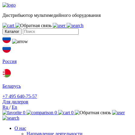
Дистрибьютор мультимедийного оборудования
Каталог
Россия
Беларусь
+7 495 640-75-57
Для дилеров
Ru
/
En
0
0
0
О нас
Направление деятельности