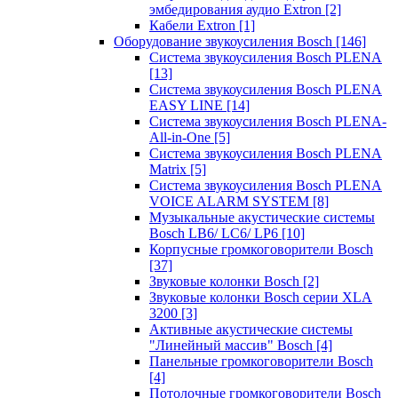
эмбедирования аудио Extron
[2]
Кабели Extron
[1]
Оборудование звукоусиления Bosch
[146]
Система звукоусиления Bosch PLENA
[13]
Система звукоусиления Bosch PLENA
EASY LINE
[14]
Система звукоусиления Bosch PLENA-
All-in-One
[5]
Система звукоусиления Bosch PLENA
Matrix
[5]
Система звукоусиления Bosch PLENA
VOICE ALARM SYSTEM
[8]
Музыкальные акустические системы
Bosch LB6/ LC6/ LP6
[10]
Корпусные громкоговорители Bosch
[37]
Звуковые колонки Bosch
[2]
Звуковые колонки Bosch серии XLA
3200
[3]
Активные акустические системы
"Линейный массив" Bosch
[4]
Панельные громкоговорители Bosch
[4]
Потолочные громкоговорители Bosch