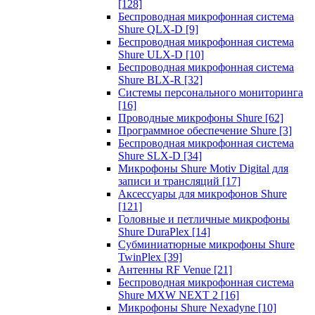
[128]
Беспроводная микрофонная система
Shure QLX-D
[9]
Беспроводная микрофонная система
Shure ULX-D
[10]
Беспроводная микрофонная система
Shure BLX-R
[32]
Системы персонального мониторинга
[16]
Проводные микрофоны Shure
[62]
Программное обеспечение Shure
[3]
Беспроводная микрофонная система
Shure SLX-D
[34]
Микрофоны Shure Motiv Digital для
записи и трансляций
[17]
Аксессуары для микрофонов Shure
[121]
Головные и петличные микрофоны
Shure DuraPlex
[14]
Субминиатюрные микрофоны Shure
TwinPlex
[39]
Антенны RF Venue
[21]
Беспроводная микрофонная система
Shure MXW NEXT 2
[16]
Микрофоны Shure Nexadyne
[10]