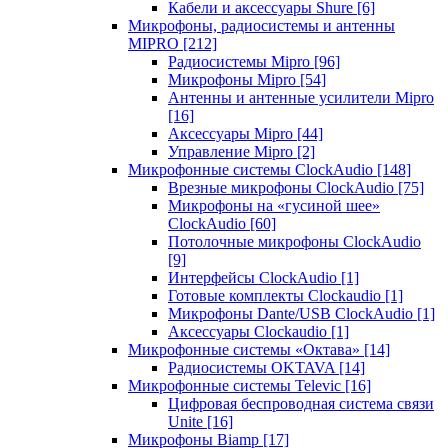
Кабели и аксессуары Shure
[6]
Микрофоны, радиосистемы и антенны
MIPRO
[212]
Радиосистемы Mipro
[96]
Микрофоны Mipro
[54]
Антенны и антенные усилители Mipro
[16]
Аксессуары Mipro
[44]
Управление Mipro
[2]
Микрофонные системы ClockAudio
[148]
Врезные микрофоны ClockAudio
[75]
Микрофоны на «гусиной шее»
ClockAudio
[60]
Потолочные микрофоны ClockAudio
[9]
Интерфейсы ClockAudio
[1]
Готовые комплекты Clockaudio
[1]
Микрофоны Dante/USB ClockAudio
[1]
Аксессуары Clockaudio
[1]
Микрофонные системы «Октава»
[14]
Радиосистемы OKTAVA
[14]
Микрофонные системы Televic
[16]
Цифровая беспроводная система связи
Unite
[16]
Микрофоны Biamp
[17]