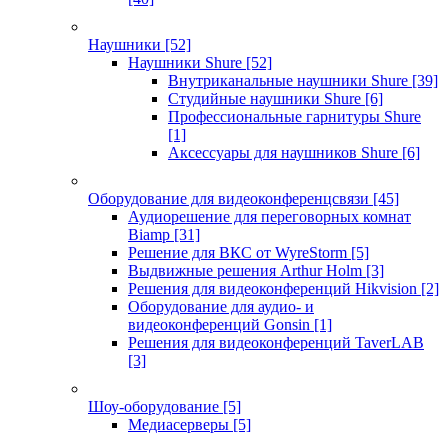
Наушники
[52]
Наушники Shure
[52]
Внутриканальные наушники Shure
[39]
Студийные наушники Shure
[6]
Профессиональные гарнитуры Shure
[1]
Аксессуары для наушников Shure
[6]
Оборудование для видеоконференцсвязи
[45]
Аудиорешение для переговорных комнат
Biamp
[31]
Решение для ВКС от WyreStorm
[5]
Выдвижные решения Arthur Holm
[3]
Решения для видеоконференций Hikvision
[2]
Оборудование для аудио- и
видеоконференций Gonsin
[1]
Решения для видеоконференций TaverLAB
[3]
Шоу-оборудование
[5]
Медиасерверы
[5]