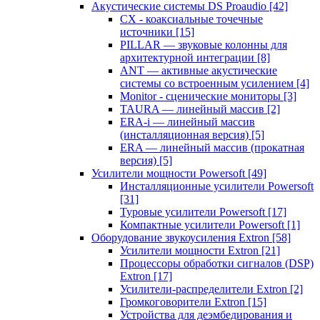
Акустические системы DS Proaudio
[42]
CX - коаксиальные точечные
источники
[15]
PILLAR — звуковые колонны для
архитектурной интеграции
[8]
ANT — активные акустические
системы со встроенным усилением
[4]
Monitor - сценические мониторы
[3]
TAURA — линейный массив
[2]
ERA-i — линейный массив
(инсталляционная версия)
[5]
ERA — линейный массив (прокатная
версия)
[5]
Усилители мощности Powersoft
[49]
Инсталляционные усилители Powersoft
[31]
Туровые усилители Powersoft
[17]
Компактные усилители Powersoft
[1]
Оборудование звукоусиления Extron
[58]
Усилители мощности Extron
[21]
Процессоры обработки сигналов (DSP)
Extron
[17]
Усилители-распределители Extron
[2]
Громкоговорители Extron
[15]
Устройства для деэмбедирования и