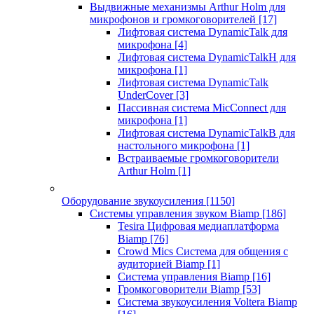
Выдвижные механизмы Arthur Holm для
микрофонов и громкоговорителей
[17]
Лифтовая система DynamicTalk для
микрофона
[4]
Лифтовая система DynamicTalkH для
микрофона
[1]
Лифтовая система DynamicTalk
UnderCover
[3]
Пассивная система MicConnect для
микрофона
[1]
Лифтовая система DynamicTalkB для
настольного микрофона
[1]
Встраиваемые громкоговорители
Arthur Holm
[1]
Оборудование звукоусиления
[1150]
Системы управления звуком Biamp
[186]
Tesira Цифровая медиаплатформа
Biamp
[76]
Crowd Mics Система для общения с
аудиторией Biamp
[1]
Система управления Biamp
[16]
Громкоговорители Biamp
[53]
Система звукоусиления Voltera Biamp