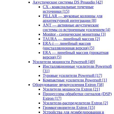
Акустические системы DS Proaudio
[42]
CX - коаксиальные точечные
источники
[15]
PILLAR — звуковые колонны для
архитектурной интеграции
[8]
ANT — активные акустические
системы со встроенным усилением
[4]
Monitor - сценические мониторы
[3]
TAURA — линейный массив
[2]
ERA-i — линейный массив
(инсталляционная версия)
[5]
ERA — линейный массив (прокатная
версия)
[5]
Усилители мощности Powersoft
[49]
Инсталляционные усилители Powersoft
[31]
Туровые усилители Powersoft
[17]
Компактные усилители Powersoft
[1]
Оборудование звукоусиления Extron
[58]
Усилители мощности Extron
[21]
Процессоры обработки сигналов (DSP)
Extron
[17]
Усилители-распределители Extron
[2]
Громкоговорители Extron
[15]
Устройства для деэмбедирования и