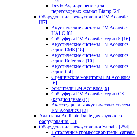
[16]
Devio Аудиорешение для
переговорных комнат Biamp
[24]
Оборудование звукоусиления EM Acoustics
[87]
Акустические системы EM Acoustics
HALO
[8]
Сабвуферы EM Acoustics серии S
[16]
Акустические системы EM Acoustics
серии EMS
[18]
Акустические системы EM Acoustics
серии Reference
[10]
Акустические системы EM Acoustics
серии i
[4]
Сценические мониторы EM Acoustics
[6]
Усилители EM Acoustics
[9]
Сабвуферы EM Acoustics серии CS
(кардиоидные)
[4]
Аксессуары для акустических систем
EM Acoustics
[12]
Адаптеры Audinate Dante для звукового
оборудования
[13]
Оборудование звукоусиления Yamaha
[254]
Потолочные громкоговорители Yamaha