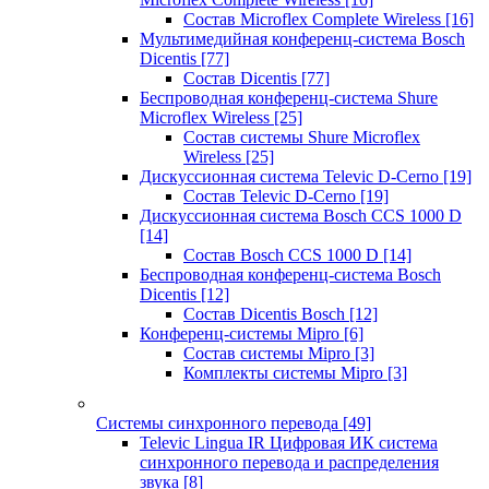
Состав Microflex Complete Wireless
[16]
Мультимедийная конференц-система Bosch
Dicentis
[77]
Состав Dicentis
[77]
Беспроводная конференц-система Shure
Microflex Wireless
[25]
Состав системы Shure Microflex
Wireless
[25]
Дискуссионная система Televic D-Cerno
[19]
Состав Televic D-Cerno
[19]
Дискуссионная система Bosch CCS 1000 D
[14]
Состав Bosch CCS 1000 D
[14]
Беспроводная конференц-система Bosch
Dicentis
[12]
Состав Dicentis Bosch
[12]
Конференц-системы Mipro
[6]
Состав системы Mipro
[3]
Комплекты системы Mipro
[3]
Системы синхронного перевода
[49]
Televic Lingua IR Цифровая ИК система
синхронного перевода и распределения
звука
[8]