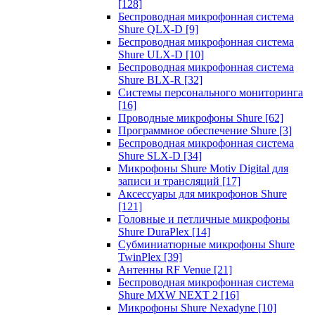
[128]
Беспроводная микрофонная система
Shure QLX-D
[9]
Беспроводная микрофонная система
Shure ULX-D
[10]
Беспроводная микрофонная система
Shure BLX-R
[32]
Системы персонального мониторинга
[16]
Проводные микрофоны Shure
[62]
Программное обеспечение Shure
[3]
Беспроводная микрофонная система
Shure SLX-D
[34]
Микрофоны Shure Motiv Digital для
записи и трансляций
[17]
Аксессуары для микрофонов Shure
[121]
Головные и петличные микрофоны
Shure DuraPlex
[14]
Субминиатюрные микрофоны Shure
TwinPlex
[39]
Антенны RF Venue
[21]
Беспроводная микрофонная система
Shure MXW NEXT 2
[16]
Микрофоны Shure Nexadyne
[10]