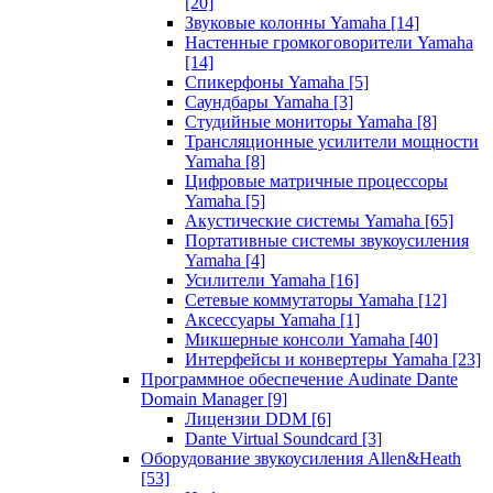
[20]
Звуковые колонны Yamaha
[14]
Настенные громкоговорители Yamaha
[14]
Спикерфоны Yamaha
[5]
Саундбары Yamaha
[3]
Студийные мониторы Yamaha
[8]
Трансляционные усилители мощности
Yamaha
[8]
Цифровые матричные процессоры
Yamaha
[5]
Акустические системы Yamaha
[65]
Портативные системы звукоусиления
Yamaha
[4]
Усилители Yamaha
[16]
Сетевые коммутаторы Yamaha
[12]
Аксессуары Yamaha
[1]
Микшерные консоли Yamaha
[40]
Интерфейсы и конвертеры Yamaha
[23]
Программное обеспечение Audinate Dante
Domain Manager
[9]
Лицензии DDM
[6]
Dante Virtual Soundcard
[3]
Оборудование звукоусиления Allen&Heath
[53]