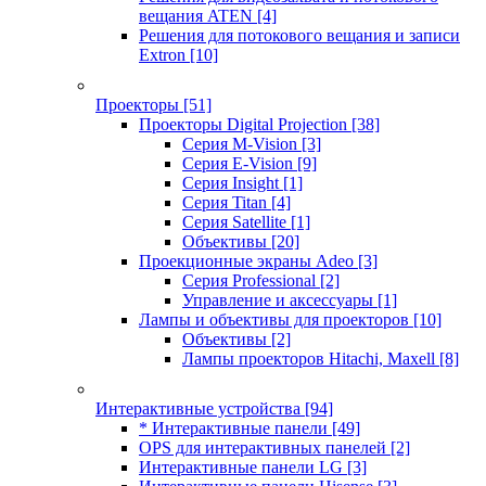
вещания ATEN
[4]
Решения для потокового вещания и записи
Extron
[10]
Проекторы
[51]
Проекторы Digital Projection
[38]
Серия M-Vision
[3]
Серия E-Vision
[9]
Серия Insight
[1]
Серия Titan
[4]
Серия Satellite
[1]
Объективы
[20]
Проекционные экраны Adeo
[3]
Серия Professional
[2]
Управление и аксессуары
[1]
Лампы и объективы для проекторов
[10]
Объективы
[2]
Лампы проекторов Hitachi, Maxell
[8]
Интерактивные устройства
[94]
* Интерактивные панели
[49]
OPS для интерактивных панелей
[2]
Интерактивные панели LG
[3]