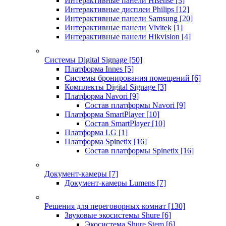
Интерактивные панели Hisense
[3]
Интерактивные дисплеи Philips
[12]
Интерактивные панели Samsung
[20]
Интерактивные панели Vivitek
[1]
Интерактивные панели Hikvision
[4]
Системы Digital Signage
[50]
Платформа Innes
[5]
Системы бронирования помещений
[6]
Комплекты Digital Signage
[3]
Платформа Navori
[9]
Состав платформы Navori
[9]
Платформа SmartPlayer
[10]
Состав SmartPlayer
[10]
Платформа LG
[1]
Платформа Spinetix
[16]
Состав платформы Spinetix
[16]
Документ-камеры
[7]
Документ-камеры Lumens
[7]
Решения для переговорных комнат
[130]
Звуковые экосистемы Shure
[6]
Экосистема Shure Stem
[6]