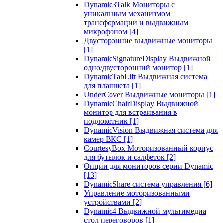
Dynamic3Talk Мониторы с
уникальным механизмом
трансформации и выдвижным
микрофоном
[4]
Двусторонние выдвижные мониторы
[1]
DynamicSignatureDisplay Выдвижной
одно/двусторонний монитор
[1]
DynamicTabLift Выдвижная система
для планшета
[1]
UnderCover Выдвижные мониторы
[1]
DynamicChairDisplay Выдвижной
монитор для встраивания в
подлокотник
[1]
DynamicVision Выдвижная система для
камер ВКС
[1]
CourtesyBox Моторизованный корпус
для бутылок и салфеток
[2]
Опции для мониторов серии Dynamic
[13]
DynamicShare система управления
[6]
Управление моторизованными
устройствами
[2]
Dynamic4 Выдвижной мультимедиа
стол переговоров
[1]