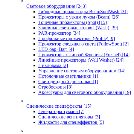
Световое оборудование
[243]
Гибридные прожекторы BeamSpotWash
[31]
Прожекторы с узким лучом (Beam)
[26]
Точечные прожекторы (Spot)
[15]
Заливные световые головы (Wash)
[39]
PAR-прожектор
[34]
Профильные прожекторы (Profile)
[9]
Прожектор следящего света (FollowSpot)
[2]
LED-бар (Bar)
[4]
Прожекторы с линзой Френеля (Fresnel)
[14]
Линейные прожекторы (Wall Washer)
[24]
Циклорама
[2]
Управление световым оборудованием
[14]
Потолочные светильники
[1]
Светодиодный диско-шар
[1]
Стробоскопы
[8]
Аксессуары для светового оборудования
[19]
Сценические спецэффекты
[15]
Генераторы тумана
[7]
Сценические вентиляторы
[3]
Жидкости для спецэффектов
[5]