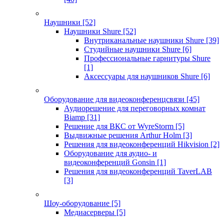
Наушники
[52]
Наушники Shure
[52]
Внутриканальные наушники Shure
[39]
Студийные наушники Shure
[6]
Профессиональные гарнитуры Shure
[1]
Аксессуары для наушников Shure
[6]
Оборудование для видеоконференцсвязи
[45]
Аудиорешение для переговорных комнат
Biamp
[31]
Решение для ВКС от WyreStorm
[5]
Выдвижные решения Arthur Holm
[3]
Решения для видеоконференций Hikvision
[2]
Оборудование для аудио- и
видеоконференций Gonsin
[1]
Решения для видеоконференций TaverLAB
[3]
Шоу-оборудование
[5]
Медиасерверы
[5]