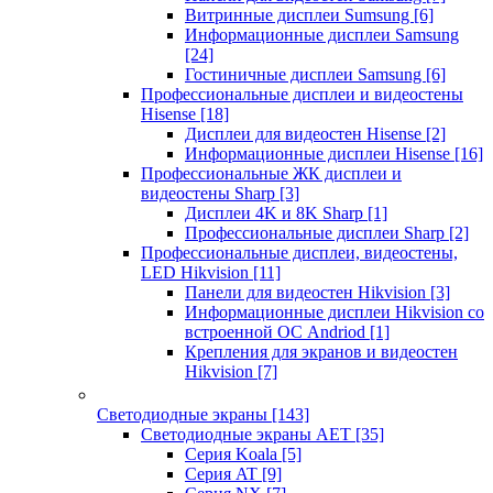
Витринные дисплеи Sumsung
[6]
Информационные дисплеи Samsung
[24]
Гостиничные дисплеи Samsung
[6]
Профессиональные дисплеи и видеостены
Hisense
[18]
Дисплеи для видеостен Hisense
[2]
Информационные дисплеи Hisense
[16]
Профессиональные ЖК дисплеи и
видеостены Sharp
[3]
Дисплеи 4K и 8K Sharp
[1]
Профессиональные дисплеи Sharp
[2]
Профессиональные дисплеи, видеостены,
LED Hikvision
[11]
Панели для видеостен Hikvision
[3]
Информационные дисплеи Hikvision со
встроенной ОС Andriod
[1]
Крепления для экранов и видеостен
Hikvision
[7]
Светодиодные экраны
[143]
Светодиодные экраны AET
[35]
Cерия Koala
[5]
Серия AT
[9]