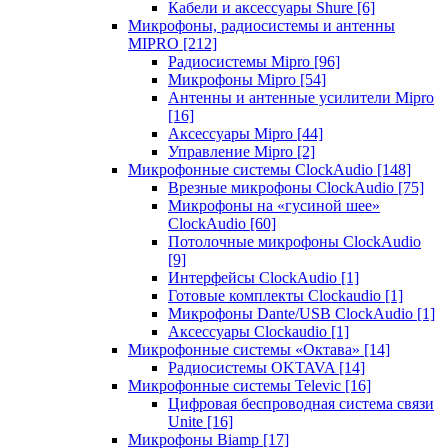
Кабели и аксессуары Shure
[6]
Микрофоны, радиосистемы и антенны
MIPRO
[212]
Радиосистемы Mipro
[96]
Микрофоны Mipro
[54]
Антенны и антенные усилители Mipro
[16]
Аксессуары Mipro
[44]
Управление Mipro
[2]
Микрофонные системы ClockAudio
[148]
Врезные микрофоны ClockAudio
[75]
Микрофоны на «гусиной шее»
ClockAudio
[60]
Потолочные микрофоны ClockAudio
[9]
Интерфейсы ClockAudio
[1]
Готовые комплекты Clockaudio
[1]
Микрофоны Dante/USB ClockAudio
[1]
Аксессуары Clockaudio
[1]
Микрофонные системы «Октава»
[14]
Радиосистемы OKTAVA
[14]
Микрофонные системы Televic
[16]
Цифровая беспроводная система связи
Unite
[16]
Микрофоны Biamp
[17]