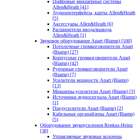
Цифровые микшерные системы
Allen&Heath
[41]
Аудиоинтерфейсы, карты Allen&Heath
[5]
Аксессуары Allen&Heath
[6]
Расширители ввода/вывода
Allen&Heath
[1]
Звуковое оборудование Apart (Biamp)
[100]
Потолочные громкоговорители Apart
(Biamp)
[27]
Корпусные громкоговорители Apart
(Biamp)
[42]
Рупорные громкоговорители Apart
(Biamp)
[7]
Усилители мощности Apart (Biamp)
[13]
Микшеры-усилители Apart (Biamp)
[3]
Источники аудиосигнала Apart (Biamp)
[1]
Предусилители Apart (Biamp)
[2]
Кабельные органайзеры Apart (Biamp)
[5]
Оборудование звукоусиления Renkus-Heinz
[38]
Управляемые звуковые колонны