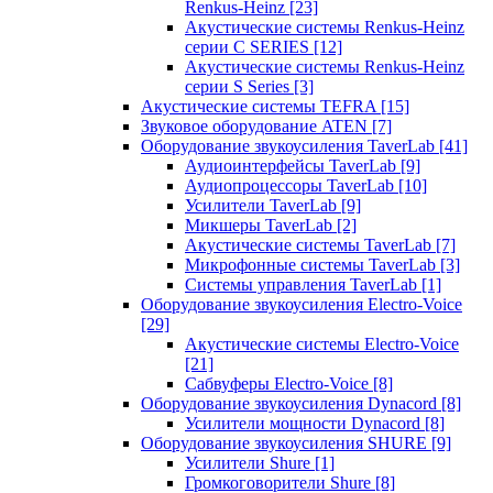
Renkus-Heinz
[23]
Акустические системы Renkus-Heinz
серии C SERIES
[12]
Акустические системы Renkus-Heinz
серии S Series
[3]
Акустические системы TEFRA
[15]
Звуковое оборудование ATEN
[7]
Оборудование звукоусиления TaverLab
[41]
Аудиоинтерфейсы TaverLab
[9]
Аудиопроцессоры TaverLab
[10]
Усилители TaverLab
[9]
Микшеры TaverLab
[2]
Акустические системы TaverLab
[7]
Микрофонные системы TaverLab
[3]
Системы управления TaverLab
[1]
Оборудование звукоусиления Electro-Voice
[29]
Акустические системы Electro-Voice
[21]
Сабвуферы Electro-Voice
[8]
Оборудование звукоусиления Dynacord
[8]
Усилители мощности Dynacord
[8]
Оборудование звукоусиления SHURE
[9]
Усилители Shure
[1]
Громкоговорители Shure
[8]