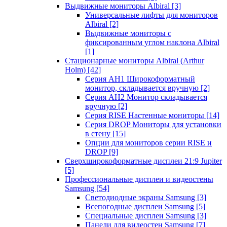
Выдвижные мониторы Albiral
[3]
Универсальные лифты для мониторов
Albiral
[2]
Выдвижные мониторы с
фиксированным углом наклона Albiral
[1]
Стационарные мониторы Albiral (Arthur
Holm)
[42]
Серия AH1 Широкоформатный
монитор, складывается вручную
[2]
Серия AH2 Монитор складывается
вручную
[2]
Серия RISE Настенные мониторы
[14]
Серия DROP Мониторы для установки
в стену
[15]
Опции для мониторов серии RISE и
DROP
[9]
Сверхширокоформатные дисплеи 21:9 Jupiter
[5]
Профессиональные дисплеи и видеостены
Samsung
[54]
Светодиодные экраны Samsung
[3]
Всепогодные дисплеи Samsung
[5]
Специальные дисплеи Samsung
[3]
Панели для видеостен Samsung
[7]