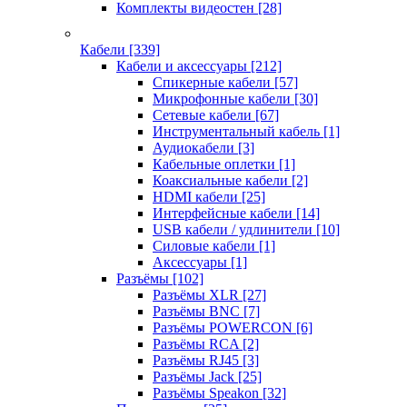
Комплекты видеостен
[28]
Кабели
[339]
Кабели и аксессуары
[212]
Спикерные кабели
[57]
Микрофонные кабели
[30]
Сетевые кабели
[67]
Инструментальный кабель
[1]
Аудиокабели
[3]
Кабельные оплетки
[1]
Коаксиальные кабели
[2]
HDMI кабели
[25]
Интерфейсные кабели
[14]
USB кабели / удлинители
[10]
Силовые кабели
[1]
Аксессуары
[1]
Разъёмы
[102]
Разъёмы XLR
[27]
Разъёмы BNC
[7]
Разъёмы POWERCON
[6]
Разъёмы RCA
[2]
Разъёмы RJ45
[3]
Разъёмы Jack
[25]
Разъёмы Speakon
[32]