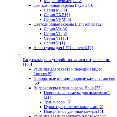
Медиа периметры
[2]
Светодиодные экраны Leyard
[16]
Серия MG
[4]
Серия TXF
[6]
Серия VEM
[6]
Светодиодные экраны LianTronics
[12]
Серия VA
[4]
Серия VL
[4]
Серия VH
[3]
Серия V
[1]
Аксессуары для LED панелей
[2]
Видеокамеры и устройства записи и трансляции
[106]
Решения для захвата и передачи видео
Lumens
[9]
Поворотные и стационарные камеры Lumens
[50]
Видеокамеры и трансиверы Bolin
[33]
Поворотные камеры для помещений
[21]
Трансиверы
[5]
Пульты управления камерами
[2]
Поворотные уличные камеры
[5]
Решения для видеозахвата и потокового