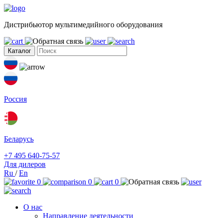
Дистрибьютор мультимедийного оборудования
Каталог
Россия
Беларусь
+7 495 640-75-57
Для дилеров
Ru
/
En
0
0
0
О нас
Направление деятельности