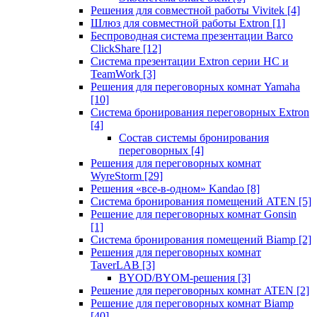
Решения для совместной работы Vivitek
[4]
Шлюз для совместной работы Extron
[1]
Беспроводная система презентации Barco
ClickShare
[12]
Система презентации Extron серии HC и
TeamWork
[3]
Решения для переговорных комнат Yamaha
[10]
Система бронирования переговорных Extron
[4]
Состав системы бронирования
переговорных
[4]
Решения для переговорных комнат
WyreStorm
[29]
Решения «все-в-одном» Kandao
[8]
Система бронирования помещений ATEN
[5]
Решение для переговорных комнат Gonsin
[1]
Система бронирования помещений Biamp
[2]
Решения для переговорных комнат
TaverLAB
[3]
BYOD/BYOM-решения
[3]
Решение для переговорных комнат ATEN
[2]
Решение для переговорных комнат Biamp
[40]