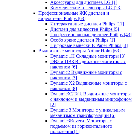
Аксессуары для дисплеев LG
[1]
Коммерческие телевизоры LG
[23]
Профессиональные ЖК дисплеи и
видеостены Philips
[63]
Интерактивные дисплеи Philips
[11]
Дисплеи для видеостен Philips
[5]
Профессиональные дисплеи Philips
[43]
Особо яркие дисплеи Philips
[1]
Цифровые вывески E-Paper Philips
[3]
Выдвижные мониторы Arthur Holm
[63]
Dynamic 1Н Складные мониторы
[3]
DB2 и DB3 Выдвижные мониторы с
наклоном
[6]
Dynamic2 Выдвижные мониторы с
наклоном
[3]
Dynamic X2 Выдвижные мониторы с
наклоном
[8]
DynamicX2Talk Выдвижные мониторы
с наклоном и выдвижным микрофоном
[2]
Dynamic 3 Мониторы с уникальным
механизмом трансформации
[6]
Dynamic3Reverse Мониторы с
подъемом из горизонтального
положения
[1]