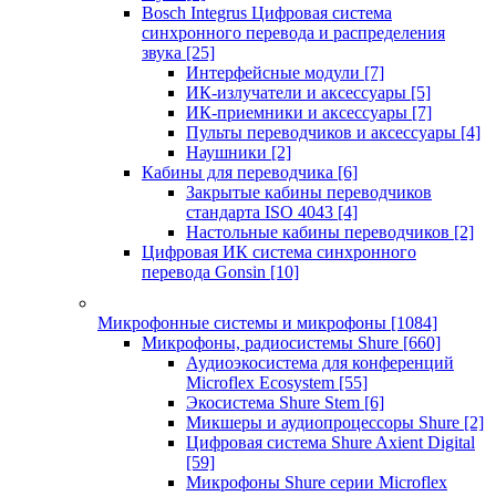
Bosch Integrus Цифровая система
синхронного перевода и распределения
звука
[25]
Интерфейсные модули
[7]
ИК-излучатели и аксессуары
[5]
ИК-приемники и аксессуары
[7]
Пульты переводчиков и аксессуары
[4]
Наушники
[2]
Кабины для переводчика
[6]
Закрытые кабины переводчиков
стандарта ISO 4043
[4]
Настольные кабины переводчиков
[2]
Цифровая ИК система синхронного
перевода Gonsin
[10]
Микрофонные системы и микрофоны
[1084]
Микрофоны, радиосистемы Shure
[660]
Аудиоэкосистема для конференций
Microflex Ecosystem
[55]
Экосистема Shure Stem
[6]
Микшеры и аудиопроцессоры Shure
[2]
Цифровая система Shure Axient Digital
[59]
Микрофоны Shure серии Microflex