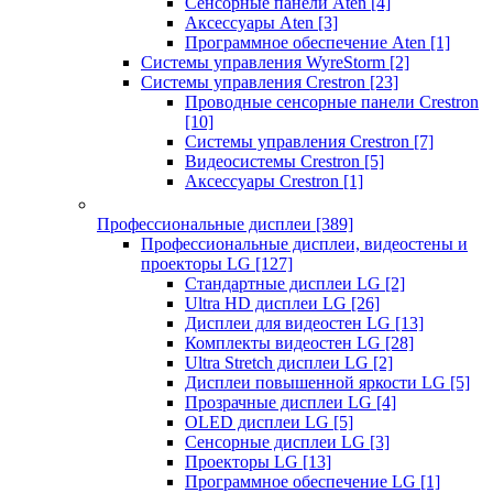
Сенсорные панели Aten
[4]
Аксессуары Aten
[3]
Программное обеспечение Aten
[1]
Системы управления WyreStorm
[2]
Системы управления Crestron
[23]
Проводные сенсорные панели Crestron
[10]
Системы управления Crestron
[7]
Видеосистемы Crestron
[5]
Аксессуары Crestron
[1]
Профессиональные дисплеи
[389]
Профессиональные дисплеи, видеостены и
проекторы LG
[127]
Стандартные дисплеи LG
[2]
Ultra HD дисплеи LG
[26]
Дисплеи для видеостен LG
[13]
Комплекты видеостен LG
[28]
Ultra Stretch дисплеи LG
[2]
Дисплеи повышенной яркости LG
[5]
Прозрачные дисплеи LG
[4]
OLED дисплеи LG
[5]
Сенсорные дисплеи LG
[3]
Проекторы LG
[13]
Программное обеспечение LG
[1]