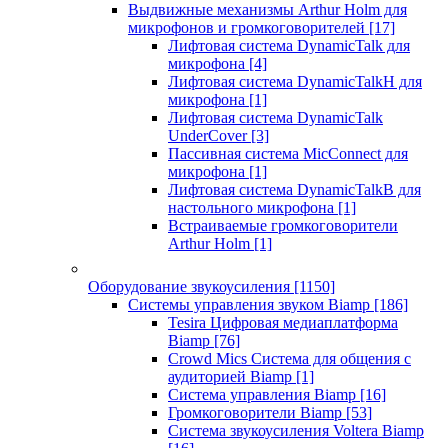
Выдвижные механизмы Arthur Holm для
микрофонов и громкоговорителей
[17]
Лифтовая система DynamicTalk для
микрофона
[4]
Лифтовая система DynamicTalkH для
микрофона
[1]
Лифтовая система DynamicTalk
UnderCover
[3]
Пассивная система MicConnect для
микрофона
[1]
Лифтовая система DynamicTalkB для
настольного микрофона
[1]
Встраиваемые громкоговорители
Arthur Holm
[1]
Оборудование звукоусиления
[1150]
Системы управления звуком Biamp
[186]
Tesira Цифровая медиаплатформа
Biamp
[76]
Crowd Mics Система для общения с
аудиторией Biamp
[1]
Система управления Biamp
[16]
Громкоговорители Biamp
[53]
Система звукоусиления Voltera Biamp