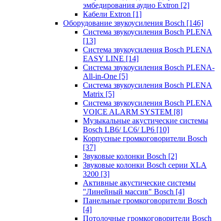
эмбедирования аудио Extron
[2]
Кабели Extron
[1]
Оборудование звукоусиления Bosch
[146]
Система звукоусиления Bosch PLENA
[13]
Система звукоусиления Bosch PLENA
EASY LINE
[14]
Система звукоусиления Bosch PLENA-
All-in-One
[5]
Система звукоусиления Bosch PLENA
Matrix
[5]
Система звукоусиления Bosch PLENA
VOICE ALARM SYSTEM
[8]
Музыкальные акустические системы
Bosch LB6/ LC6/ LP6
[10]
Корпусные громкоговорители Bosch
[37]
Звуковые колонки Bosch
[2]
Звуковые колонки Bosch серии XLA
3200
[3]
Активные акустические системы
"Линейный массив" Bosch
[4]
Панельные громкоговорители Bosch
[4]
Потолочные громкоговорители Bosch