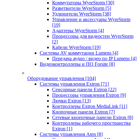
Коммутаторы WyreStorm
[30]
Разветвители WyreStorm
[5]
Удлинители WyreStorm
[38]
Управление и аксессуары WyreStorm
[19]
Адаптеры WyreStorm
[4]
Процессоры для видеостен WyreStorm
[2]
Кабели WyreStorm
[19]
Системы AV коммутации Lumens
[4]
Передача аудио / видео по IP Lumens
[4]
Видеоконтроллеры и ПО Forsite
[8]
Оборудование управления
[104]
Системы управления Extron
[71]
Сенсорные панели Extron
[22]
Процессоры управления Extron
[9]
Лючки Extron
[13]
Контроллеры Extron MediaLink
[11]
Кнопочные панели Extron
[7]
Сетевые кнопочные панели Extron
[8]
Контроллеры рабочего пространства
Extron
[1]
Системы управления Aten
[8]