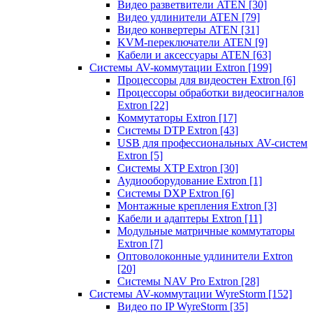
Видео разветвители ATEN
[30]
Видео удлинители ATEN
[79]
Видео конвертеры ATEN
[31]
KVM-переключатели ATEN
[9]
Кабели и аксессуары ATEN
[63]
Системы AV-коммутации Extron
[199]
Процессоры для видеостен Extron
[6]
Процессоры обработки видеосигналов
Extron
[22]
Коммутаторы Extron
[17]
Системы DTP Extron
[43]
USB для профессиональных AV-систем
Extron
[5]
Системы XTP Extron
[30]
Аудиооборудование Extron
[1]
Системы DXP Extron
[6]
Монтажные крепления Extron
[3]
Кабели и адаптеры Extron
[11]
Модульные матричные коммутаторы
Extron
[7]
Оптоволоконные удлинители Extron
[20]
Системы NAV Pro Extron
[28]
Системы AV-коммутации WyreStorm
[152]
Видео по IP WyreStorm
[35]