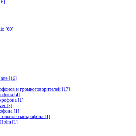
16]
dio
[60]
nite
[16]
офонов и громкоговорителей
[17]
крофона
[4]
икрофона
[1]
ver
[3]
рофона
[1]
стольного микрофона
[1]
r Holm
[1]