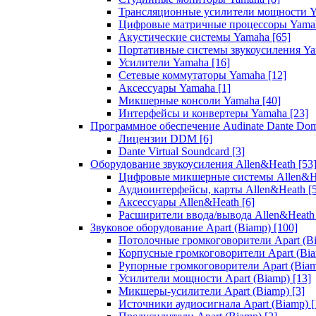
Трансляционные усилители мощности 
Цифровые матричные процессоры Yam
Акустические системы Yamaha
[65]
Портативные системы звукоусиления Y
Усилители Yamaha
[16]
Сетевые коммутаторы Yamaha
[12]
Аксессуары Yamaha
[1]
Микшерные консоли Yamaha
[40]
Интерфейсы и конвертеры Yamaha
[23]
Программное обеспечение Audinate Dante Do
Лицензии DDM
[6]
Dante Virtual Soundcard
[3]
Оборудование звукоусиления Allen&Heath
[53
Цифровые микшерные системы Allen&
Аудиоинтерфейсы, карты Allen&Heath
[
Аксессуары Allen&Heath
[6]
Расширители ввода/вывода Allen&Heat
Звуковое оборудование Apart (Biamp)
[100]
Потолочные громкоговорители Apart (B
Корпусные громкоговорители Apart (Bi
Рупорные громкоговорители Apart (Bia
Усилители мощности Apart (Biamp)
[13]
Микшеры-усилители Apart (Biamp)
[3]
Источники аудиосигнала Apart (Biamp)
[