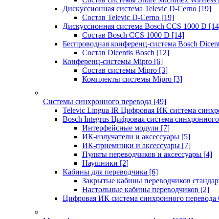
Дискуссионная система Televic D-Cerno
[19]
Состав Televic D-Cerno
[19]
Дискуссионная система Bosch CCS 1000 D
[14
Состав Bosch CCS 1000 D
[14]
Беспроводная конференц-система Bosch Dicen
Состав Dicentis Bosch
[12]
Конференц-системы Mipro
[6]
Состав системы Mipro
[3]
Комплекты системы Mipro
[3]
Системы синхронного перевода
[49]
Televic Lingua IR Цифровая ИК система синхр
Bosch Integrus Цифровая система синхронного
Интерфейсные модули
[7]
ИК-излучатели и аксессуары
[5]
ИК-приемники и аксессуары
[7]
Пульты переводчиков и аксессуары
[4]
Наушники
[2]
Кабины для переводчика
[6]
Закрытые кабины переводчиков стандар
Настольные кабины переводчиков
[2]
Цифровая ИК система синхронного перевода