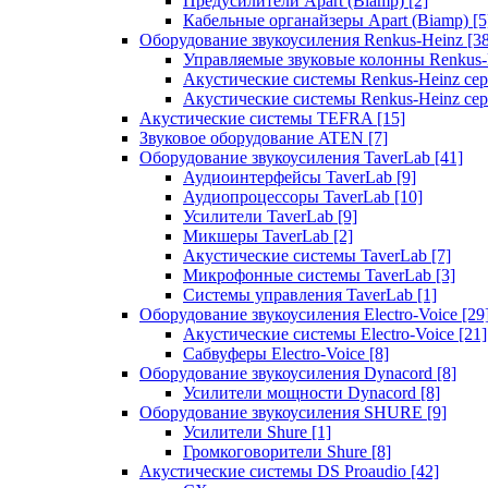
Предусилители Apart (Biamp)
[2]
Кабельные органайзеры Apart (Biamp)
[5
Оборудование звукоусиления Renkus-Heinz
[3
Управляемые звуковые колонны Renkus
Акустические системы Renkus-Heinz с
Акустические системы Renkus-Heinz сер
Акустические системы TEFRA
[15]
Звуковое оборудование ATEN
[7]
Оборудование звукоусиления TaverLab
[41]
Аудиоинтерфейсы TaverLab
[9]
Аудиопроцессоры TaverLab
[10]
Усилители TaverLab
[9]
Микшеры TaverLab
[2]
Акустические системы TaverLab
[7]
Микрофонные системы TaverLab
[3]
Системы управления TaverLab
[1]
Оборудование звукоусиления Electro-Voice
[29
Акустические системы Electro-Voice
[21]
Сабвуферы Electro-Voice
[8]
Оборудование звукоусиления Dynacord
[8]
Усилители мощности Dynacord
[8]
Оборудование звукоусиления SHURE
[9]
Усилители Shure
[1]
Громкоговорители Shure
[8]
Акустические системы DS Proaudio
[42]