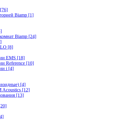
[76]
иторией Biamp
[1]
]
 комнат Biamp
[24]
]
HALO
[8]
ерии EMS
[18]
ии Reference
[10]
ии i
[4]
диоидные)
[4]
 Acoustics
[12]
удования
[13]
[20]
4]