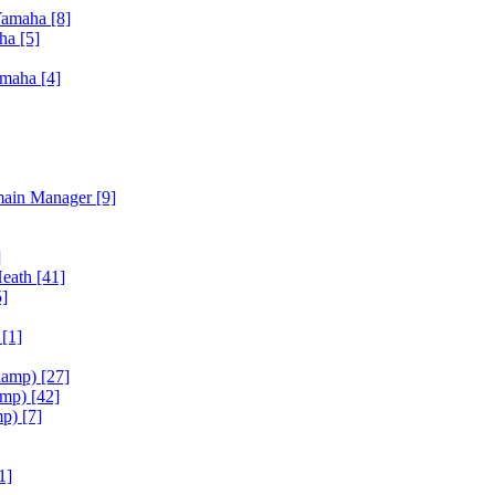
Yamaha
[8]
aha
[5]
amaha
[4]
main Manager
[9]
]
Heath
[41]
5]
h
[1]
iamp)
[27]
amp)
[42]
mp)
[7]
1]