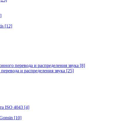
]
tis
[12]
онного перевода и распределения звука
[8]
 перевода и распределения звука
[25]
та ISO 4043
[4]
 Gonsin
[10]