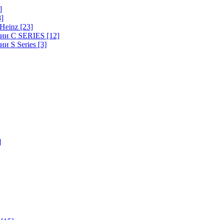
]
8]
-Heinz
[23]
ерии C SERIES
[12]
ии S Series
[3]
]