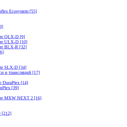
flex Ecosystem
[55]
9]
ure QLX-D
[9]
ure ULX-D
[10]
ure BLX-R
[32]
6]
ure SLX-D
[34]
иси и трансляций
[17]
e DuraPlex
[14]
nPlex
[39]
hure MXW NEXT 2
[16]
O
[212]