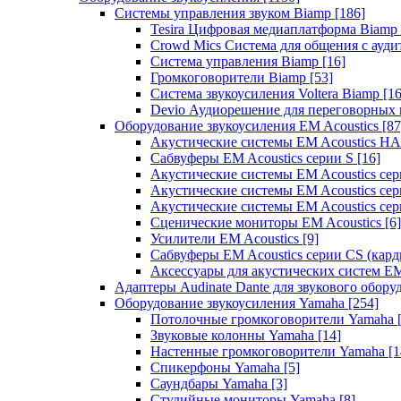
Системы управления звуком Biamp
[186]
Tesira Цифровая медиаплатформа Biamp
Crowd Mics Система для общения с ауд
Система управления Biamp
[16]
Громкоговорители Biamp
[53]
Система звукоусиления Voltera Biamp
[16
Devio Аудиорешение для переговорных
Оборудование звукоусиления EM Acoustics
[87
Акустические системы EM Acoustics 
Сабвуферы EM Acoustics серии S
[16]
Акустические системы EM Acoustics с
Акустические системы EM Acoustics сер
Акустические системы EM Acoustics сер
Сценические мониторы EM Acoustics
[6]
Усилители EM Acoustics
[9]
Сабвуферы EM Acoustics серии CS (кар
Аксессуары для акустических систем EM
Адаптеры Audinate Dante для звукового обор
Оборудование звукоусиления Yamaha
[254]
Потолочные громкоговорители Yamaha
Звуковые колонны Yamaha
[14]
Настенные громкоговорители Yamaha
[1
Спикерфоны Yamaha
[5]
Саундбары Yamaha
[3]
Студийные мониторы Yamaha
[8]