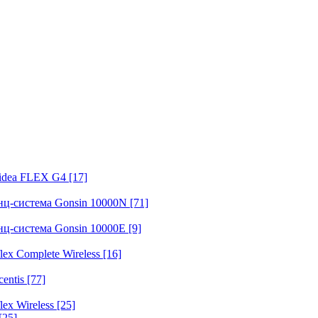
fidea FLEX G4
[17]
нц-система Gonsin 10000N
[71]
нц-система Gonsin 10000E
[9]
ex Complete Wireless
[16]
entis
[77]
ex Wireless
[25]
[25]