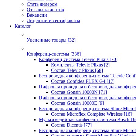
Стать дилером
Отзывы клиентов
Вакансии
Лицензии и сертификаты
Каталог
Уцененные товары
[32]
Конференц-системы
[336]
Конференц-система Televic Plixus
[70]
Комплекты Televic Plixus
[2]
Состав Televic Plixus
[68]
Беспроводная конференц-система Televic Con
Состав Confidea FLEX G4
[17]
Цифровая проводная и беспроводная конфере
Состав Gonsin 10000N
[71]
Цифровая проводная и беспроводная конфере
Состав Gonsin 10000E
[9]
Беспроводная конференц-система Shure Microfl
Состав Microflex Complete Wireless
[16]
Мультимедийная конференц-система Bosch Dic
Состав Dicentis
[77]
Беспроводная конференц-система Shure Microfl
Состав системы Shure Microflex Wireless