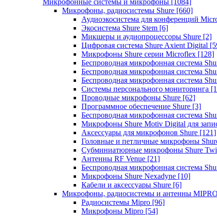
Микрофонные системы и микрофоны
[1084]
Микрофоны, радиосистемы Shure
[660]
Аудиоэкосистема для конференций Micro
Экосистема Shure Stem
[6]
Микшеры и аудиопроцессоры Shure
[2]
Цифровая система Shure Axient Digital
[5
Микрофоны Shure серии Microflex
[128]
Беспроводная микрофонная система Sh
Беспроводная микрофонная система Sh
Беспроводная микрофонная система Sh
Системы персонального мониторинга
[1
Проводные микрофоны Shure
[62]
Программное обеспечение Shure
[3]
Беспроводная микрофонная система Sh
Микрофоны Shure Motiv Digital для зап
Аксессуары для микрофонов Shure
[121]
Головные и петличные микрофоны Shur
Субминиатюрные микрофоны Shure Twi
Антенны RF Venue
[21]
Беспроводная микрофонная система S
Микрофоны Shure Nexadyne
[10]
Кабели и аксессуары Shure
[6]
Микрофоны, радиосистемы и антенны MIPR
Радиосистемы Mipro
[96]
Микрофоны Mipro
[54]