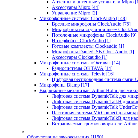
Антенны и антенные усилители Mipro
[
Аксессуары Mipro
[44]
Управление Mipro
[2]
Микрофонные системы ClockAudio
[148]
Врезные микрофоны ClockAudio
[75]
Микрофоны на «гусиной шее» ClockAu
Потолочные микрофоны ClockAudio
[9]
Интерфейсы ClockAudio
[1]
Готовые комплекты Clockaudio
[1]
Микрофоны Dante/USB ClockAudio
[1]
Аксессуары Clockaudio
[1]
Микрофонные системы «Октава»
[14]
Радиосистемы OKTAVA
[14]
Микрофонные системы Televic
[16]
Цифровая беспроводная система связи U
Микрофоны Biamp
[17]
Выдвижные механизмы Arthur Holm для микр
Лифтовая система DynamicTalk для ми
Лифтовая система DynamicTalkH для м
Лифтовая система DynamicTalk UnderCo
Пассивная система MicConnect для мик
Лифтовая система DynamicTalkB для на
Встраиваемые громкоговорители Arthu
Оборудование звукоусиления
[1150]