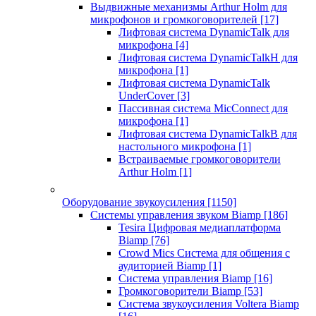
Выдвижные механизмы Arthur Holm для
микрофонов и громкоговорителей
[17]
Лифтовая система DynamicTalk для
микрофона
[4]
Лифтовая система DynamicTalkH для
микрофона
[1]
Лифтовая система DynamicTalk
UnderCover
[3]
Пассивная система MicConnect для
микрофона
[1]
Лифтовая система DynamicTalkB для
настольного микрофона
[1]
Встраиваемые громкоговорители
Arthur Holm
[1]
Оборудование звукоусиления
[1150]
Системы управления звуком Biamp
[186]
Tesira Цифровая медиаплатформа
Biamp
[76]
Crowd Mics Система для общения с
аудиторией Biamp
[1]
Система управления Biamp
[16]
Громкоговорители Biamp
[53]
Система звукоусиления Voltera Biamp