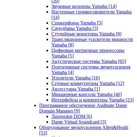
[20]
Звуковые колонны Yamaha
[14]
Настенные громкоговорители Yamaha
[14]
Спикерфоны Yamaha
[5]
Саундбары Yamaha
[3]
Студийные мониторы Yamaha
[8]
Трансляционные усилители мощности
Yamaha
[8]
Цифровые матричные процессоры
Yamaha
[5]
Акустические системы Yamaha
[65]
Портативные системы звукоусиления
Yamaha
[4]
Усилители Yamaha
[16]
Сетевые коммутаторы Yamaha
[12]
Аксессуары Yamaha
[1]
Микшерные консоли Yamaha
[40]
Интерфейсы и конвертеры Yamaha
[23]
Программное обеспечение Audinate Dante
Domain Manager
[9]
Лицензии DDM
[6]
Dante Virtual Soundcard
[3]
Оборудование звукоусиления Allen&Heath
[53]