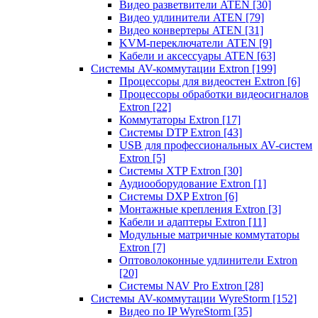
Видео разветвители ATEN
[30]
Видео удлинители ATEN
[79]
Видео конвертеры ATEN
[31]
KVM-переключатели ATEN
[9]
Кабели и аксессуары ATEN
[63]
Системы AV-коммутации Extron
[199]
Процессоры для видеостен Extron
[6]
Процессоры обработки видеосигналов
Extron
[22]
Коммутаторы Extron
[17]
Системы DTP Extron
[43]
USB для профессиональных AV-систем
Extron
[5]
Системы XTP Extron
[30]
Аудиооборудование Extron
[1]
Системы DXP Extron
[6]
Монтажные крепления Extron
[3]
Кабели и адаптеры Extron
[11]
Модульные матричные коммутаторы
Extron
[7]
Оптоволоконные удлинители Extron
[20]
Системы NAV Pro Extron
[28]
Системы AV-коммутации WyreStorm
[152]
Видео по IP WyreStorm
[35]