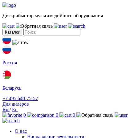
Дистрибьютор мультимедийного оборудования
Каталог
Россия
Беларусь
+7 495 640-75-57
Для дилеров
Ru
/
En
0
0
0
О нас
Направление деятельности