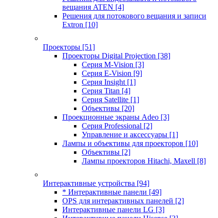
вещания ATEN
[4]
Решения для потокового вещания и записи
Extron
[10]
Проекторы
[51]
Проекторы Digital Projection
[38]
Серия M-Vision
[3]
Серия E-Vision
[9]
Серия Insight
[1]
Серия Titan
[4]
Серия Satellite
[1]
Объективы
[20]
Проекционные экраны Adeo
[3]
Серия Professional
[2]
Управление и аксессуары
[1]
Лампы и объективы для проекторов
[10]
Объективы
[2]
Лампы проекторов Hitachi, Maxell
[8]
Интерактивные устройства
[94]
* Интерактивные панели
[49]
OPS для интерактивных панелей
[2]
Интерактивные панели LG
[3]