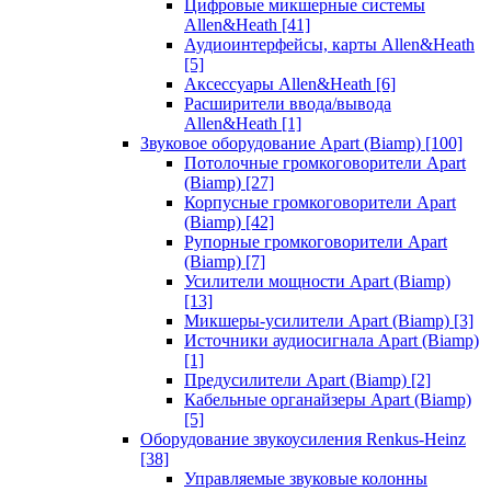
Цифровые микшерные системы
Allen&Heath
[41]
Аудиоинтерфейсы, карты Allen&Heath
[5]
Аксессуары Allen&Heath
[6]
Расширители ввода/вывода
Allen&Heath
[1]
Звуковое оборудование Apart (Biamp)
[100]
Потолочные громкоговорители Apart
(Biamp)
[27]
Корпусные громкоговорители Apart
(Biamp)
[42]
Рупорные громкоговорители Apart
(Biamp)
[7]
Усилители мощности Apart (Biamp)
[13]
Микшеры-усилители Apart (Biamp)
[3]
Источники аудиосигнала Apart (Biamp)
[1]
Предусилители Apart (Biamp)
[2]
Кабельные органайзеры Apart (Biamp)
[5]
Оборудование звукоусиления Renkus-Heinz
[38]
Управляемые звуковые колонны