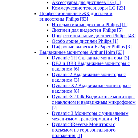
Аксессуары для дисплеев LG
[1]
Коммерческие телевизоры LG
[23]
Профессиональные ЖК дисплеи и
видеостены Philips
[63]
Интерактивные дисплеи Philips
[11]
Дисплеи для видеостен Philips
[5]
Профессиональные дисплеи Philips
[43]
Особо яркие дисплеи Philips
[1]
Цифровые вывески E-Paper Philips
[3]
Выдвижные мониторы Arthur Holm
[63]
Dynamic 1Н Складные мониторы
[3]
DB2 и DB3 Выдвижные мониторы с
наклоном
[6]
Dynamic2 Выдвижные мониторы с
наклоном
[3]
Dynamic X2 Выдвижные мониторы с
наклоном
[8]
DynamicX2Talk Выдвижные мониторы
с наклоном и выдвижным микрофоном
[2]
Dynamic 3 Мониторы с уникальным
механизмом трансформации
[6]
Dynamic3Reverse Мониторы с
подъемом из горизонтального
положения
[1]