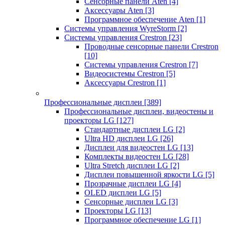
Сенсорные панели Aten
[4]
Аксессуары Aten
[3]
Программное обеспечение Aten
[1]
Системы управления WyreStorm
[2]
Системы управления Crestron
[23]
Проводные сенсорные панели Crestron
[10]
Системы управления Crestron
[7]
Видеосистемы Crestron
[5]
Аксессуары Crestron
[1]
Профессиональные дисплеи
[389]
Профессиональные дисплеи, видеостены и
проекторы LG
[127]
Стандартные дисплеи LG
[2]
Ultra HD дисплеи LG
[26]
Дисплеи для видеостен LG
[13]
Комплекты видеостен LG
[28]
Ultra Stretch дисплеи LG
[2]
Дисплеи повышенной яркости LG
[5]
Прозрачные дисплеи LG
[4]
OLED дисплеи LG
[5]
Сенсорные дисплеи LG
[3]
Проекторы LG
[13]
Программное обеспечение LG
[1]