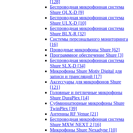
[128]
Беспроводная микрофонная система
Shure QLX-D
[9]
Беспроводная микрофонная система
Shure ULX-D
[10]
Беспроводная микрофонная система
Shure BLX-R
[32]
Системы персонального мониторинга
[16]
Проводные микрофоны Shure
[62]
Программное обеспечение Shure
[3]
Беспроводная микрофонная система
Shure SLX-D
[34]
Микрофоны Shure Motiv Digital для
записи и трансляций
[17]
Аксессуары для микрофонов Shure
[121]
Головные и петличные микрофоны
Shure DuraPlex
[14]
Субминиатюрные микрофоны Shure
TwinPlex
[39]
Антенны RF Venue
[21]
Беспроводная микрофонная система
Shure MXW NEXT 2
[16]
Микрофоны Shure Nexadyne
[10]