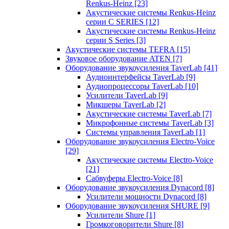
Renkus-Heinz
[23]
Акустические системы Renkus-Heinz
серии C SERIES
[12]
Акустические системы Renkus-Heinz
серии S Series
[3]
Акустические системы TEFRA
[15]
Звуковое оборудование ATEN
[7]
Оборудование звукоусиления TaverLab
[41]
Аудиоинтерфейсы TaverLab
[9]
Аудиопроцессоры TaverLab
[10]
Усилители TaverLab
[9]
Микшеры TaverLab
[2]
Акустические системы TaverLab
[7]
Микрофонные системы TaverLab
[3]
Системы управления TaverLab
[1]
Оборудование звукоусиления Electro-Voice
[29]
Акустические системы Electro-Voice
[21]
Сабвуферы Electro-Voice
[8]
Оборудование звукоусиления Dynacord
[8]
Усилители мощности Dynacord
[8]
Оборудование звукоусиления SHURE
[9]
Усилители Shure
[1]
Громкоговорители Shure
[8]