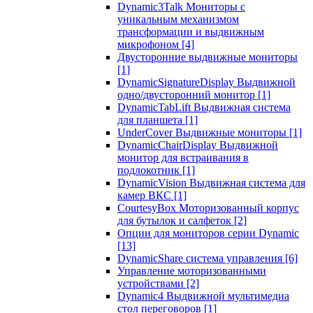
Dynamic3Talk Мониторы с
уникальным механизмом
трансформации и выдвижным
микрофоном
[4]
Двусторонние выдвижные мониторы
[1]
DynamicSignatureDisplay Выдвижной
одно/двусторонний монитор
[1]
DynamicTabLift Выдвижная система
для планшета
[1]
UnderCover Выдвижные мониторы
[1]
DynamicChairDisplay Выдвижной
монитор для встраивания в
подлокотник
[1]
DynamicVision Выдвижная система для
камер ВКС
[1]
CourtesyBox Моторизованный корпус
для бутылок и салфеток
[2]
Опции для мониторов серии Dynamic
[13]
DynamicShare система управления
[6]
Управление моторизованными
устройствами
[2]
Dynamic4 Выдвижной мультимедиа
стол переговоров
[1]