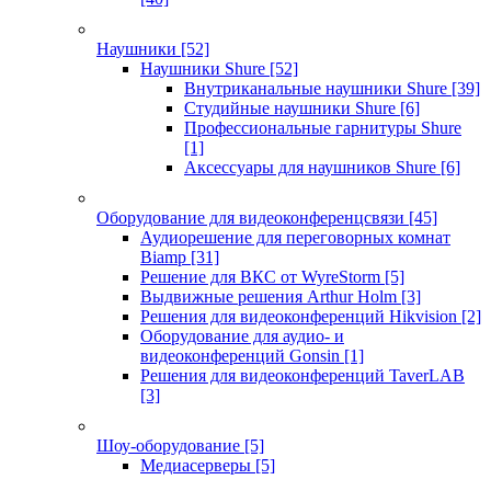
Наушники
[52]
Наушники Shure
[52]
Внутриканальные наушники Shure
[39]
Студийные наушники Shure
[6]
Профессиональные гарнитуры Shure
[1]
Аксессуары для наушников Shure
[6]
Оборудование для видеоконференцсвязи
[45]
Аудиорешение для переговорных комнат
Biamp
[31]
Решение для ВКС от WyreStorm
[5]
Выдвижные решения Arthur Holm
[3]
Решения для видеоконференций Hikvision
[2]
Оборудование для аудио- и
видеоконференций Gonsin
[1]
Решения для видеоконференций TaverLAB
[3]
Шоу-оборудование
[5]
Медиасерверы
[5]