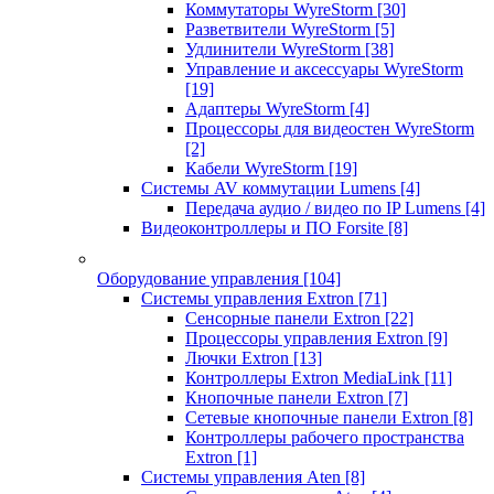
Коммутаторы WyreStorm
[30]
Разветвители WyreStorm
[5]
Удлинители WyreStorm
[38]
Управление и аксессуары WyreStorm
[19]
Адаптеры WyreStorm
[4]
Процессоры для видеостен WyreStorm
[2]
Кабели WyreStorm
[19]
Системы AV коммутации Lumens
[4]
Передача аудио / видео по IP Lumens
[4]
Видеоконтроллеры и ПО Forsite
[8]
Оборудование управления
[104]
Системы управления Extron
[71]
Сенсорные панели Extron
[22]
Процессоры управления Extron
[9]
Лючки Extron
[13]
Контроллеры Extron MediaLink
[11]
Кнопочные панели Extron
[7]
Сетевые кнопочные панели Extron
[8]
Контроллеры рабочего пространства
Extron
[1]
Системы управления Aten
[8]