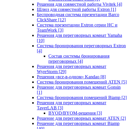
Решения для совместной работы Vivitek
[4]
Шлюз для совместной работы Extron
[1]
Беспроводная система презентации Barco
ClickShare
[12]
Система презентации Extron серии HC и
TeamWork
[3]
Решения для переговорных комнат Yamaha
[10]
Система бронирования переговорных Extron
[4]
Состав системы бронирования
переговорных
[4]
Решения для переговорных комнат
WyreStorm
[29]
Решения «все-в-одном» Kandao
[8]
Система бронирования помещений ATEN
[5]
Решение для переговорных комнат Gonsin
[1]
Система бронирования помещений Biamp
[2]
Решения для переговорных комнат
TaverLAB
[3]
BYOD/BYOM-решения
[3]
Решение для переговорных комнат ATEN
[2]
Решение для переговорных комнат Biamp
[40]