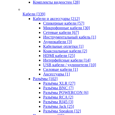
Комплекты видеостен
[28]
Кабели
[339]
Кабели и аксессуары
[212]
Спикерные кабели
[57]
Микрофонные кабели
[30]
Сетевые кабели
[67]
Инструментальный кабель
[1]
Аудиокабели
[3]
Кабельные оплетки
[1]
Коаксиальные кабели
[2]
HDMI кабели
[25]
Интерфейсные кабели
[14]
USB кабели / удлинители
[10]
Силовые кабели
[1]
Аксессуары
[1]
Разъёмы
[102]
Разъёмы XLR
[27]
Разъёмы BNC
[7]
Разъёмы POWERCON
[6]
Разъёмы RCA
[2]
Разъёмы RJ45
[3]
Разъёмы Jack
[25]
Разъёмы Speakon
[32]