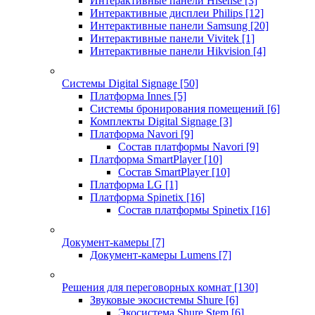
Интерактивные панели Hisense
[3]
Интерактивные дисплеи Philips
[12]
Интерактивные панели Samsung
[20]
Интерактивные панели Vivitek
[1]
Интерактивные панели Hikvision
[4]
Системы Digital Signage
[50]
Платформа Innes
[5]
Системы бронирования помещений
[6]
Комплекты Digital Signage
[3]
Платформа Navori
[9]
Состав платформы Navori
[9]
Платформа SmartPlayer
[10]
Состав SmartPlayer
[10]
Платформа LG
[1]
Платформа Spinetix
[16]
Состав платформы Spinetix
[16]
Документ-камеры
[7]
Документ-камеры Lumens
[7]
Решения для переговорных комнат
[130]
Звуковые экосистемы Shure
[6]
Экосистема Shure Stem
[6]