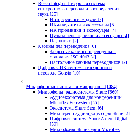
Bosch Integrus Цифровая система
синхронного перевода и распределения
звука
[25]
Интерфейсные модули
[7]
ИК-излучатели и аксессуары
[5]
ИК-приемники и аксессуары
[7]
Пульты переводчиков и аксессуары
[4]
Наушники
[2]
Кабины для переводчика
[6]
Закрытые кабины переводчиков
стандарта ISO 4043
[4]
Настольные кабины переводчиков
[2]
Цифровая ИК система синхронного
перевода Gonsin
[10]
Микрофонные системы и микрофоны
[1084]
Микрофоны, радиосистемы Shure
[660]
Аудиоэкосистема для конференций
Microflex Ecosystem
[55]
Экосистема Shure Stem
[6]
Микшеры и аудиопроцессоры Shure
[2]
Цифровая система Shure Axient Digital
[59]
Микрофоны Shure серии Microflex