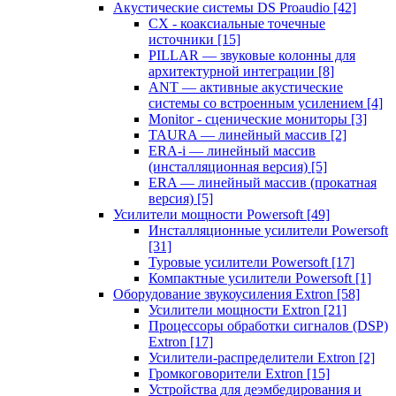
Акустические системы DS Proaudio
[42]
CX - коаксиальные точечные
источники
[15]
PILLAR — звуковые колонны для
архитектурной интеграции
[8]
ANT — активные акустические
системы со встроенным усилением
[4]
Monitor - сценические мониторы
[3]
TAURA — линейный массив
[2]
ERA-i — линейный массив
(инсталляционная версия)
[5]
ERA — линейный массив (прокатная
версия)
[5]
Усилители мощности Powersoft
[49]
Инсталляционные усилители Powersoft
[31]
Туровые усилители Powersoft
[17]
Компактные усилители Powersoft
[1]
Оборудование звукоусиления Extron
[58]
Усилители мощности Extron
[21]
Процессоры обработки сигналов (DSP)
Extron
[17]
Усилители-распределители Extron
[2]
Громкоговорители Extron
[15]
Устройства для деэмбедирования и