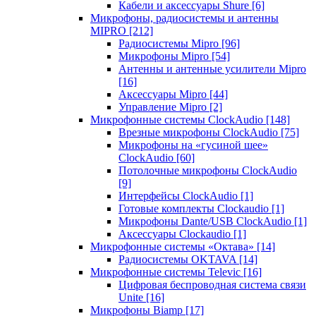
Кабели и аксессуары Shure
[6]
Микрофоны, радиосистемы и антенны
MIPRO
[212]
Радиосистемы Mipro
[96]
Микрофоны Mipro
[54]
Антенны и антенные усилители Mipro
[16]
Аксессуары Mipro
[44]
Управление Mipro
[2]
Микрофонные системы ClockAudio
[148]
Врезные микрофоны ClockAudio
[75]
Микрофоны на «гусиной шее»
ClockAudio
[60]
Потолочные микрофоны ClockAudio
[9]
Интерфейсы ClockAudio
[1]
Готовые комплекты Clockaudio
[1]
Микрофоны Dante/USB ClockAudio
[1]
Аксессуары Clockaudio
[1]
Микрофонные системы «Октава»
[14]
Радиосистемы OKTAVA
[14]
Микрофонные системы Televic
[16]
Цифровая беспроводная система связи
Unite
[16]
Микрофоны Biamp
[17]