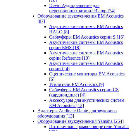
[16]
Devio Аудиорешение для
переговорных комнат Biamp
[24]
Оборудование звукоусиления EM Acoustics
[87]
Акустические системы EM Acoustics
HALO
[8]
Сабвуферы EM Acoustics серии S
[16]
Акустические системы EM Acoustics
серии EMS
[18]
Акустические системы EM Acoustics
серии Reference
[10]
Акустические системы EM Acoustics
серии i
[4]
Сценические мониторы EM Acoustics
[6]
Усилители EM Acoustics
[9]
Сабвуферы EM Acoustics серии CS
(кардиоидные)
[4]
Аксессуары для акустических систем
EM Acoustics
[12]
Адаптеры Audinate Dante для звукового
оборудования
[13]
Оборудование звукоусиления Yamaha
[254]
Потолочные громкоговорители Yamaha