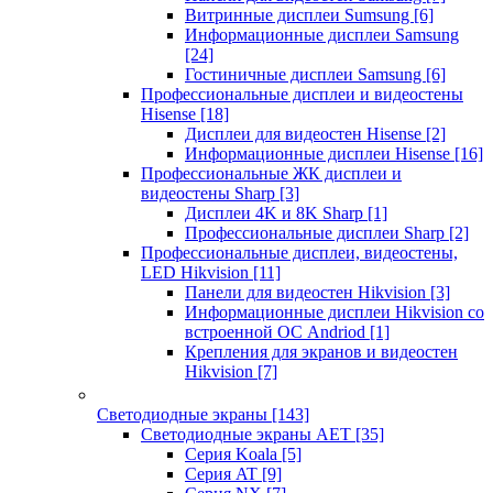
Витринные дисплеи Sumsung
[6]
Информационные дисплеи Samsung
[24]
Гостиничные дисплеи Samsung
[6]
Профессиональные дисплеи и видеостены
Hisense
[18]
Дисплеи для видеостен Hisense
[2]
Информационные дисплеи Hisense
[16]
Профессиональные ЖК дисплеи и
видеостены Sharp
[3]
Дисплеи 4K и 8K Sharp
[1]
Профессиональные дисплеи Sharp
[2]
Профессиональные дисплеи, видеостены,
LED Hikvision
[11]
Панели для видеостен Hikvision
[3]
Информационные дисплеи Hikvision со
встроенной ОС Andriod
[1]
Крепления для экранов и видеостен
Hikvision
[7]
Светодиодные экраны
[143]
Светодиодные экраны AET
[35]
Cерия Koala
[5]
Серия AT
[9]