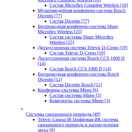
Состав Microflex Complete Wireless
[16]
Мультимедийная конференц-система Bosch
Dicentis
[77]
Состав Dicentis
[77]
Беспроводная конференц-система Shure
Microflex Wireless
[25]
Состав системы Shure Microflex
Wireless
[25]
Дискуссионная система Televic D-Cerno
[19]
Состав Televic D-Cerno
[19]
Дискуссионная система Bosch CCS 1000 D
[14]
Состав Bosch CCS 1000 D
[14]
Беспроводная конференц-система Bosch
Dicentis
[12]
Состав Dicentis Bosch
[12]
Конференц-системы Mipro
[6]
Состав системы Mipro
[3]
Комплекты системы Mipro
[3]
Системы синхронного перевода
[49]
Televic Lingua IR Цифровая ИК система
синхронного перевода и распределения
звука
[8]