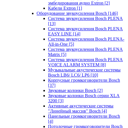
эмбедирования аудио Extron
[2]
Кабели Extron
[1]
Оборудование звукоусиления Bosch
[146]
Система звукоусиления Bosch PLENA
[13]
Система звукоусиления Bosch PLENA
EASY LINE
[14]
Система звукоусиления Bosch PLENA-
All-in-One
[5]
Система звукоусиления Bosch PLENA
Matrix
[5]
Система звукоусиления Bosch PLENA
VOICE ALARM SYSTEM
[8]
Музыкальные акустические системы
Bosch LB6/ LC6/ LP6
[10]
Корпусные громкоговорители Bosch
[37]
Звуковые колонки Bosch
[2]
Звуковые колонки Bosch серии XLA
3200
[3]
Активные акустические системы
"Линейный массив" Bosch
[4]
Панельные громкоговорители Bosch
[4]
Потолочные громкоговорители Bosch