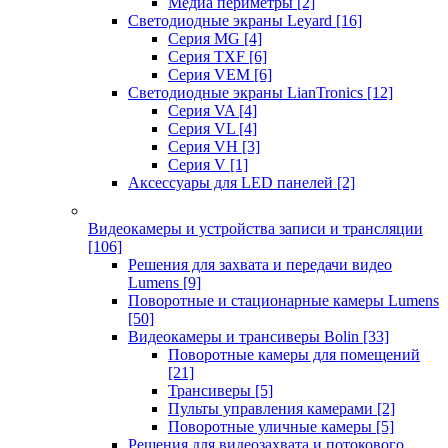
Медиа периметры
[2]
Светодиодные экраны Leyard
[16]
Серия MG
[4]
Серия TXF
[6]
Серия VEM
[6]
Светодиодные экраны LianTronics
[12]
Серия VA
[4]
Серия VL
[4]
Серия VH
[3]
Серия V
[1]
Аксессуары для LED панелей
[2]
Видеокамеры и устройства записи и трансляции
[106]
Решения для захвата и передачи видео
Lumens
[9]
Поворотные и стационарные камеры Lumens
[50]
Видеокамеры и трансиверы Bolin
[33]
Поворотные камеры для помещений
[21]
Трансиверы
[5]
Пульты управления камерами
[2]
Поворотные уличные камеры
[5]
Решения для видеозахвата и потокового