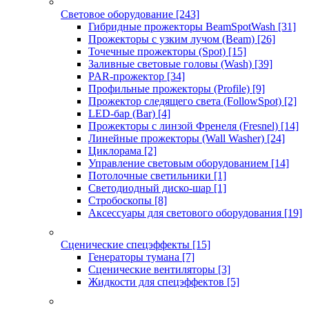
Световое оборудование
[243]
Гибридные прожекторы BeamSpotWash
[31]
Прожекторы с узким лучом (Beam)
[26]
Точечные прожекторы (Spot)
[15]
Заливные световые головы (Wash)
[39]
PAR-прожектор
[34]
Профильные прожекторы (Profile)
[9]
Прожектор следящего света (FollowSpot)
[2]
LED-бар (Bar)
[4]
Прожекторы с линзой Френеля (Fresnel)
[14]
Линейные прожекторы (Wall Washer)
[24]
Циклорама
[2]
Управление световым оборудованием
[14]
Потолочные светильники
[1]
Светодиодный диско-шар
[1]
Стробоскопы
[8]
Аксессуары для светового оборудования
[19]
Сценические спецэффекты
[15]
Генераторы тумана
[7]
Сценические вентиляторы
[3]
Жидкости для спецэффектов
[5]