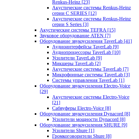
Renkus-Heinz
[23]
Акустические системы Renkus-Heinz
серии C SERIES
[12]
Акустические системы Renkus-Heinz
серии S Series
[3]
Акустические системы TEFRA
[15]
Звуковое оборудование ATEN
[7]
Оборудование звукоусиления TaverLab
[41]
Аудиоинтерфейсы TaverLab
[9]
Аудиопроцессоры TaverLab
[10]
Усилители TaverLab
[9]
Микшеры TaverLab
[2]
Акустические системы TaverLab
[7]
Микрофонные системы TaverLab
[3]
Системы управления TaverLab
[1]
Оборудование звукоусиления Electro-Voice
[29]
Акустические системы Electro-Voice
[21]
Сабвуферы Electro-Voice
[8]
Оборудование звукоусиления Dynacord
[8]
Усилители мощности Dynacord
[8]
Оборудование звукоусиления SHURE
[9]
Усилители Shure
[1]
Громкоговорители Shure
[8]