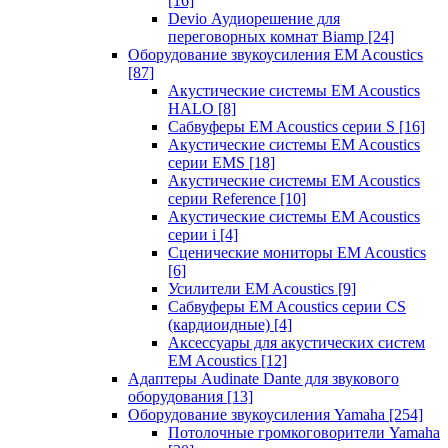
[16]
Devio Аудиорешение для
переговорных комнат Biamp
[24]
Оборудование звукоусиления EM Acoustics
[87]
Акустические системы EM Acoustics
HALO
[8]
Сабвуферы EM Acoustics серии S
[16]
Акустические системы EM Acoustics
серии EMS
[18]
Акустические системы EM Acoustics
серии Reference
[10]
Акустические системы EM Acoustics
серии i
[4]
Сценические мониторы EM Acoustics
[6]
Усилители EM Acoustics
[9]
Сабвуферы EM Acoustics серии CS
(кардиоидные)
[4]
Аксессуары для акустических систем
EM Acoustics
[12]
Адаптеры Audinate Dante для звукового
оборудования
[13]
Оборудование звукоусиления Yamaha
[254]
Потолочные громкоговорители Yamaha