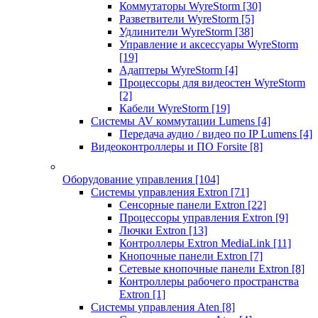
Коммутаторы WyreStorm
[30]
Разветвители WyreStorm
[5]
Удлинители WyreStorm
[38]
Управление и аксессуары WyreStorm
[19]
Адаптеры WyreStorm
[4]
Процессоры для видеостен WyreStorm
[2]
Кабели WyreStorm
[19]
Системы AV коммутации Lumens
[4]
Передача аудио / видео по IP Lumens
[4]
Видеоконтроллеры и ПО Forsite
[8]
Оборудование управления
[104]
Системы управления Extron
[71]
Сенсорные панели Extron
[22]
Процессоры управления Extron
[9]
Лючки Extron
[13]
Контроллеры Extron MediaLink
[11]
Кнопочные панели Extron
[7]
Сетевые кнопочные панели Extron
[8]
Контроллеры рабочего пространства
Extron
[1]
Системы управления Aten
[8]