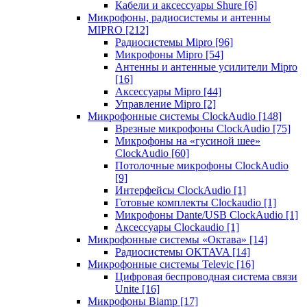
Кабели и аксессуары Shure
[6]
Микрофоны, радиосистемы и антенны
MIPRO
[212]
Радиосистемы Mipro
[96]
Микрофоны Mipro
[54]
Антенны и антенные усилители Mipro
[16]
Аксессуары Mipro
[44]
Управление Mipro
[2]
Микрофонные системы ClockAudio
[148]
Врезные микрофоны ClockAudio
[75]
Микрофоны на «гусиной шее»
ClockAudio
[60]
Потолочные микрофоны ClockAudio
[9]
Интерфейсы ClockAudio
[1]
Готовые комплекты Clockaudio
[1]
Микрофоны Dante/USB ClockAudio
[1]
Аксессуары Clockaudio
[1]
Микрофонные системы «Октава»
[14]
Радиосистемы OKTAVA
[14]
Микрофонные системы Televic
[16]
Цифровая беспроводная система связи
Unite
[16]
Микрофоны Biamp
[17]