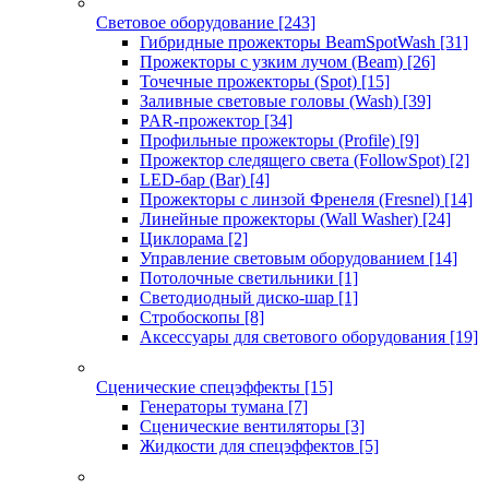
Световое оборудование
[243]
Гибридные прожекторы BeamSpotWash
[31]
Прожекторы с узким лучом (Beam)
[26]
Точечные прожекторы (Spot)
[15]
Заливные световые головы (Wash)
[39]
PAR-прожектор
[34]
Профильные прожекторы (Profile)
[9]
Прожектор следящего света (FollowSpot)
[2]
LED-бар (Bar)
[4]
Прожекторы с линзой Френеля (Fresnel)
[14]
Линейные прожекторы (Wall Washer)
[24]
Циклорама
[2]
Управление световым оборудованием
[14]
Потолочные светильники
[1]
Светодиодный диско-шар
[1]
Стробоскопы
[8]
Аксессуары для светового оборудования
[19]
Сценические спецэффекты
[15]
Генераторы тумана
[7]
Сценические вентиляторы
[3]
Жидкости для спецэффектов
[5]