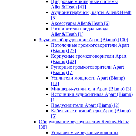
Цифровые микшерные системы
Allen&Heath
[41]
Аудиоинтерфейсы, карты Allen&Heath
[5]
Аксессуары Allen&Heath
[6]
Расширители ввода/вывода
Allen&Heath
[1]
Звуковое оборудование Apart (Biamp)
[100]
Потолочные громкоговорители Apart
(Biamp)
[27]
Корпусные громкоговорители Apart
(Biamp)
[42]
Рупорные громкоговорители Apart
(Biamp)
[7]
Усилители мощности Apart (Biamp)
[13]
Микшеры-усилители Apart (Biamp)
[3]
Источники аудиосигнала Apart (Biamp)
[1]
Предусилители Apart (Biamp)
[2]
Кабельные органайзеры Apart (Biamp)
[5]
Оборудование звукоусиления Renkus-Heinz
[38]
Управляемые звуковые колонны