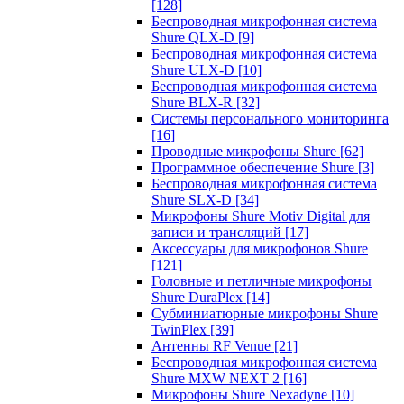
[128]
Беспроводная микрофонная система
Shure QLX-D
[9]
Беспроводная микрофонная система
Shure ULX-D
[10]
Беспроводная микрофонная система
Shure BLX-R
[32]
Системы персонального мониторинга
[16]
Проводные микрофоны Shure
[62]
Программное обеспечение Shure
[3]
Беспроводная микрофонная система
Shure SLX-D
[34]
Микрофоны Shure Motiv Digital для
записи и трансляций
[17]
Аксессуары для микрофонов Shure
[121]
Головные и петличные микрофоны
Shure DuraPlex
[14]
Субминиатюрные микрофоны Shure
TwinPlex
[39]
Антенны RF Venue
[21]
Беспроводная микрофонная система
Shure MXW NEXT 2
[16]
Микрофоны Shure Nexadyne
[10]