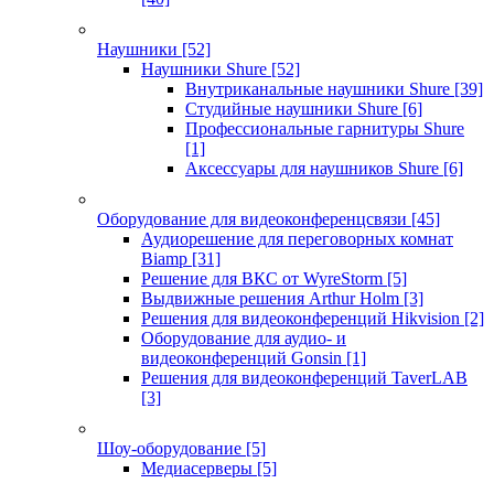
Наушники
[52]
Наушники Shure
[52]
Внутриканальные наушники Shure
[39]
Студийные наушники Shure
[6]
Профессиональные гарнитуры Shure
[1]
Аксессуары для наушников Shure
[6]
Оборудование для видеоконференцсвязи
[45]
Аудиорешение для переговорных комнат
Biamp
[31]
Решение для ВКС от WyreStorm
[5]
Выдвижные решения Arthur Holm
[3]
Решения для видеоконференций Hikvision
[2]
Оборудование для аудио- и
видеоконференций Gonsin
[1]
Решения для видеоконференций TaverLAB
[3]
Шоу-оборудование
[5]
Медиасерверы
[5]