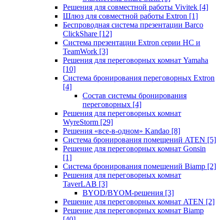
Решения для совместной работы Vivitek
[4]
Шлюз для совместной работы Extron
[1]
Беспроводная система презентации Barco
ClickShare
[12]
Система презентации Extron серии HC и
TeamWork
[3]
Решения для переговорных комнат Yamaha
[10]
Система бронирования переговорных Extron
[4]
Состав системы бронирования
переговорных
[4]
Решения для переговорных комнат
WyreStorm
[29]
Решения «все-в-одном» Kandao
[8]
Система бронирования помещений ATEN
[5]
Решение для переговорных комнат Gonsin
[1]
Система бронирования помещений Biamp
[2]
Решения для переговорных комнат
TaverLAB
[3]
BYOD/BYOM-решения
[3]
Решение для переговорных комнат ATEN
[2]
Решение для переговорных комнат Biamp
[40]