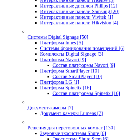
Интерактивные панели Hisense
[3]
Интерактивные дисплеи Philips
[12]
Интерактивные панели Samsung
[20]
Интерактивные панели Vivitek
[1]
Интерактивные панели Hikvision
[4]
Системы Digital Signage
[50]
Платформа Innes
[5]
Системы бронирования помещений
[6]
Комплекты Digital Signage
[3]
Платформа Navori
[9]
Состав платформы Navori
[9]
Платформа SmartPlayer
[10]
Состав SmartPlayer
[10]
Платформа LG
[1]
Платформа Spinetix
[16]
Состав платформы Spinetix
[16]
Документ-камеры
[7]
Документ-камеры Lumens
[7]
Решения для переговорных комнат
[130]
Звуковые экосистемы Shure
[6]
Экосистема Shure Stem
[6]