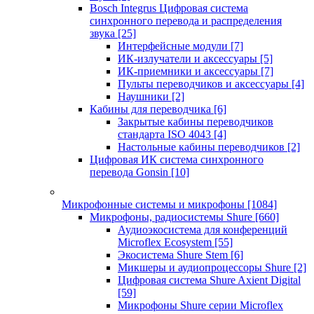
Bosch Integrus Цифровая система
синхронного перевода и распределения
звука
[25]
Интерфейсные модули
[7]
ИК-излучатели и аксессуары
[5]
ИК-приемники и аксессуары
[7]
Пульты переводчиков и аксессуары
[4]
Наушники
[2]
Кабины для переводчика
[6]
Закрытые кабины переводчиков
стандарта ISO 4043
[4]
Настольные кабины переводчиков
[2]
Цифровая ИК система синхронного
перевода Gonsin
[10]
Микрофонные системы и микрофоны
[1084]
Микрофоны, радиосистемы Shure
[660]
Аудиоэкосистема для конференций
Microflex Ecosystem
[55]
Экосистема Shure Stem
[6]
Микшеры и аудиопроцессоры Shure
[2]
Цифровая система Shure Axient Digital
[59]
Микрофоны Shure серии Microflex