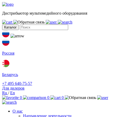
Дистрибьютор мультимедийного оборудования
Каталог
Россия
Беларусь
+7 495 640-75-57
Для дилеров
Ru
/
En
0
0
0
О нас
Направление деятельности