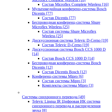
Состав Microflex Complete Wireless
[16]
Мультимедийная конференц-система Bosch
Dicentis
[77]
Состав Dicentis
[77]
Беспроводная конференц-система Shure
Microflex Wireless
[25]
Состав системы Shure Microflex
Wireless
[25]
Дискуссионная система Televic D-Cerno
[19]
Состав Televic D-Cerno
[19]
Дискуссионная система Bosch CCS 1000 D
[14]
Состав Bosch CCS 1000 D
[14]
Беспроводная конференц-система Bosch
Dicentis
[12]
Состав Dicentis Bosch
[12]
Конференц-системы Mipro
[6]
Состав системы Mipro
[3]
Комплекты системы Mipro
[3]
Системы синхронного перевода
[49]
Televic Lingua IR Цифровая ИК система
синхронного перевода и распределения
звука
[8]