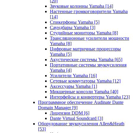
[20]
Звуковые колонны Yamaha
[14]
Настенные громкоговорители Yamaha
[14]
Спикерфоны Yamaha
[5]
Саундбары Yamaha
[3]
Студийные мониторы Yamaha
[8]
Трансляционные усилители мощности
Yamaha
[8]
Цифровые матричные процессоры
Yamaha
[5]
Акустические системы Yamaha
[65]
Портативные системы звукоусиления
Yamaha
[4]
Усилители Yamaha
[16]
Сетевые коммутаторы Yamaha
[12]
Аксессуары Yamaha
[1]
Микшерные консоли Yamaha
[40]
Интерфейсы и конвертеры Yamaha
[23]
Программное обеспечение Audinate Dante
Domain Manager
[9]
Лицензии DDM
[6]
Dante Virtual Soundcard
[3]
Оборудование звукоусиления Allen&Heath
[53]