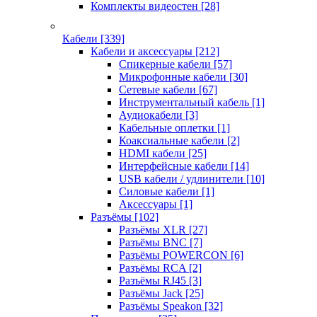
Комплекты видеостен
[28]
Кабели
[339]
Кабели и аксессуары
[212]
Спикерные кабели
[57]
Микрофонные кабели
[30]
Сетевые кабели
[67]
Инструментальный кабель
[1]
Аудиокабели
[3]
Кабельные оплетки
[1]
Коаксиальные кабели
[2]
HDMI кабели
[25]
Интерфейсные кабели
[14]
USB кабели / удлинители
[10]
Силовые кабели
[1]
Аксессуары
[1]
Разъёмы
[102]
Разъёмы XLR
[27]
Разъёмы BNC
[7]
Разъёмы POWERCON
[6]
Разъёмы RCA
[2]
Разъёмы RJ45
[3]
Разъёмы Jack
[25]
Разъёмы Speakon
[32]