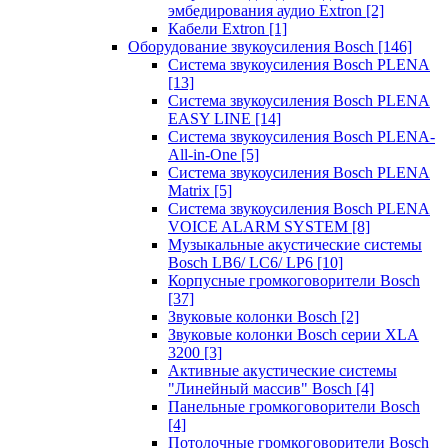
эмбедирования аудио Extron
[2]
Кабели Extron
[1]
Оборудование звукоусиления Bosch
[146]
Система звукоусиления Bosch PLENA
[13]
Система звукоусиления Bosch PLENA
EASY LINE
[14]
Система звукоусиления Bosch PLENA-
All-in-One
[5]
Система звукоусиления Bosch PLENA
Matrix
[5]
Система звукоусиления Bosch PLENA
VOICE ALARM SYSTEM
[8]
Музыкальные акустические системы
Bosch LB6/ LC6/ LP6
[10]
Корпусные громкоговорители Bosch
[37]
Звуковые колонки Bosch
[2]
Звуковые колонки Bosch серии XLA
3200
[3]
Активные акустические системы
"Линейный массив" Bosch
[4]
Панельные громкоговорители Bosch
[4]
Потолочные громкоговорители Bosch