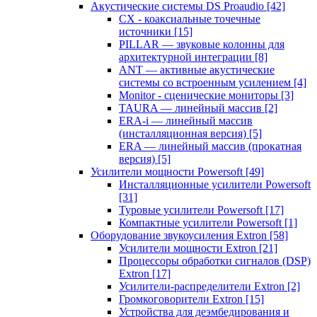
Акустические системы DS Proaudio
[42]
CX - коаксиальные точечные
источники
[15]
PILLAR — звуковые колонны для
архитектурной интеграции
[8]
ANT — активные акустические
системы со встроенным усилением
[4]
Monitor - сценические мониторы
[3]
TAURA — линейный массив
[2]
ERA-i — линейный массив
(инсталляционная версия)
[5]
ERA — линейный массив (прокатная
версия)
[5]
Усилители мощности Powersoft
[49]
Инсталляционные усилители Powersoft
[31]
Туровые усилители Powersoft
[17]
Компактные усилители Powersoft
[1]
Оборудование звукоусиления Extron
[58]
Усилители мощности Extron
[21]
Процессоры обработки сигналов (DSP)
Extron
[17]
Усилители-распределители Extron
[2]
Громкоговорители Extron
[15]
Устройства для деэмбедирования и