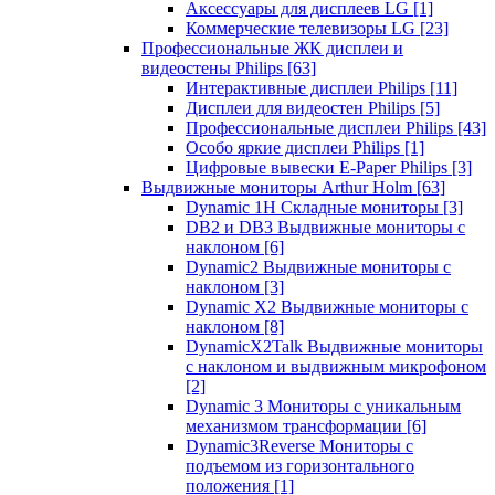
Аксессуары для дисплеев LG
[1]
Коммерческие телевизоры LG
[23]
Профессиональные ЖК дисплеи и
видеостены Philips
[63]
Интерактивные дисплеи Philips
[11]
Дисплеи для видеостен Philips
[5]
Профессиональные дисплеи Philips
[43]
Особо яркие дисплеи Philips
[1]
Цифровые вывески E-Paper Philips
[3]
Выдвижные мониторы Arthur Holm
[63]
Dynamic 1Н Складные мониторы
[3]
DB2 и DB3 Выдвижные мониторы с
наклоном
[6]
Dynamic2 Выдвижные мониторы с
наклоном
[3]
Dynamic X2 Выдвижные мониторы с
наклоном
[8]
DynamicX2Talk Выдвижные мониторы
с наклоном и выдвижным микрофоном
[2]
Dynamic 3 Мониторы с уникальным
механизмом трансформации
[6]
Dynamic3Reverse Мониторы с
подъемом из горизонтального
положения
[1]