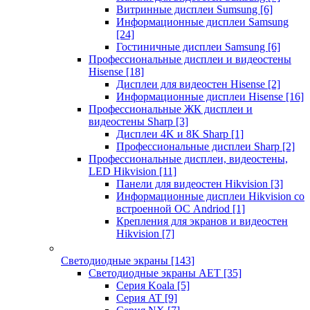
Витринные дисплеи Sumsung
[6]
Информационные дисплеи Samsung
[24]
Гостиничные дисплеи Samsung
[6]
Профессиональные дисплеи и видеостены
Hisense
[18]
Дисплеи для видеостен Hisense
[2]
Информационные дисплеи Hisense
[16]
Профессиональные ЖК дисплеи и
видеостены Sharp
[3]
Дисплеи 4K и 8K Sharp
[1]
Профессиональные дисплеи Sharp
[2]
Профессиональные дисплеи, видеостены,
LED Hikvision
[11]
Панели для видеостен Hikvision
[3]
Информационные дисплеи Hikvision со
встроенной ОС Andriod
[1]
Крепления для экранов и видеостен
Hikvision
[7]
Светодиодные экраны
[143]
Светодиодные экраны AET
[35]
Cерия Koala
[5]
Серия AT
[9]