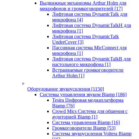
Выдвижные механизмы Arthur Holm для
микрофонов и громкоговорителей
[17]
Лифтовая система DynamicTalk для
микрофона
[4]
Лифтовая система DynamicTalkH для
микрофона
[1]
Лифтовая система DynamicTalk
UnderCover
[3]
Пассивная система MicConnect для
микрофона
[1]
Лифтовая система DynamicTalkB для
настольного микрофона
[1]
Встраиваемые громкоговорители
Arthur Holm
[1]
Оборудование звукоусиления
[1150]
Системы управления звуком Biamp
[186]
Tesira Цифровая медиаплатформа
Biamp
[76]
Crowd Mics Система для общения с
аудиторией Biamp
[1]
Система управления Biamp
[16]
Громкоговорители Biamp
[53]
Система звукоусиления Voltera Biamp