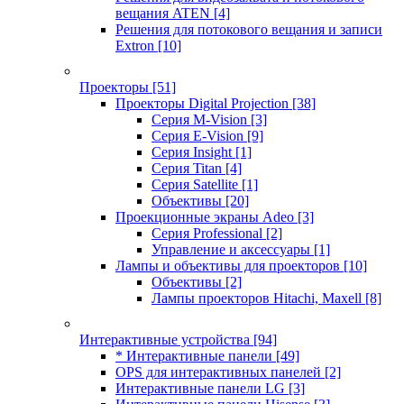
вещания ATEN
[4]
Решения для потокового вещания и записи
Extron
[10]
Проекторы
[51]
Проекторы Digital Projection
[38]
Серия M-Vision
[3]
Серия E-Vision
[9]
Серия Insight
[1]
Серия Titan
[4]
Серия Satellite
[1]
Объективы
[20]
Проекционные экраны Adeo
[3]
Серия Professional
[2]
Управление и аксессуары
[1]
Лампы и объективы для проекторов
[10]
Объективы
[2]
Лампы проекторов Hitachi, Maxell
[8]
Интерактивные устройства
[94]
* Интерактивные панели
[49]
OPS для интерактивных панелей
[2]
Интерактивные панели LG
[3]