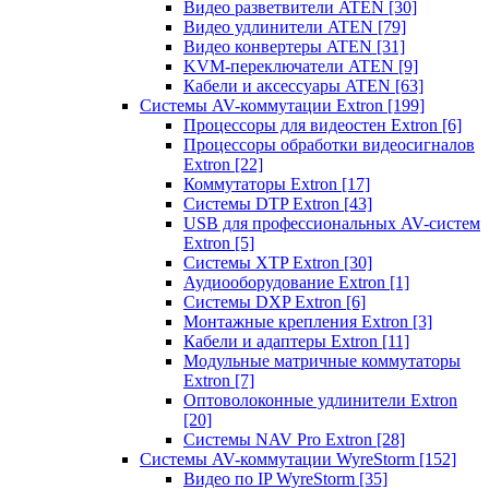
Видео разветвители ATEN
[30]
Видео удлинители ATEN
[79]
Видео конвертеры ATEN
[31]
KVM-переключатели ATEN
[9]
Кабели и аксессуары ATEN
[63]
Системы AV-коммутации Extron
[199]
Процессоры для видеостен Extron
[6]
Процессоры обработки видеосигналов
Extron
[22]
Коммутаторы Extron
[17]
Системы DTP Extron
[43]
USB для профессиональных AV-систем
Extron
[5]
Системы XTP Extron
[30]
Аудиооборудование Extron
[1]
Системы DXP Extron
[6]
Монтажные крепления Extron
[3]
Кабели и адаптеры Extron
[11]
Модульные матричные коммутаторы
Extron
[7]
Оптоволоконные удлинители Extron
[20]
Системы NAV Pro Extron
[28]
Системы AV-коммутации WyreStorm
[152]
Видео по IP WyreStorm
[35]