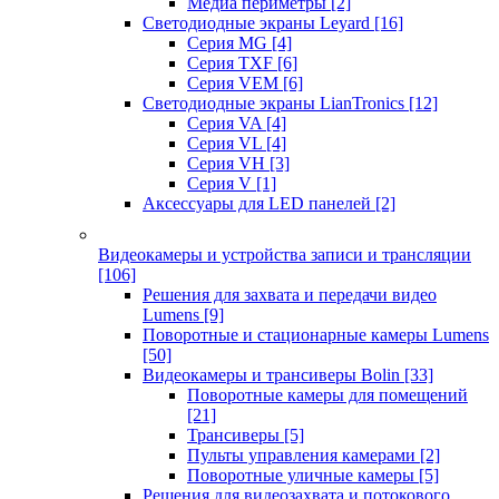
Медиа периметры
[2]
Светодиодные экраны Leyard
[16]
Серия MG
[4]
Серия TXF
[6]
Серия VEM
[6]
Светодиодные экраны LianTronics
[12]
Серия VA
[4]
Серия VL
[4]
Серия VH
[3]
Серия V
[1]
Аксессуары для LED панелей
[2]
Видеокамеры и устройства записи и трансляции
[106]
Решения для захвата и передачи видео
Lumens
[9]
Поворотные и стационарные камеры Lumens
[50]
Видеокамеры и трансиверы Bolin
[33]
Поворотные камеры для помещений
[21]
Трансиверы
[5]
Пульты управления камерами
[2]
Поворотные уличные камеры
[5]
Решения для видеозахвата и потокового