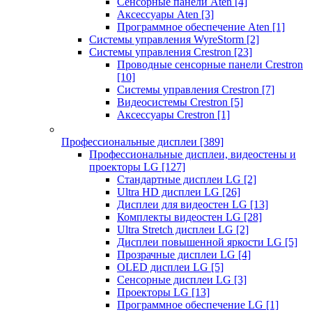
Сенсорные панели Aten
[4]
Аксессуары Aten
[3]
Программное обеспечение Aten
[1]
Системы управления WyreStorm
[2]
Системы управления Crestron
[23]
Проводные сенсорные панели Crestron
[10]
Системы управления Crestron
[7]
Видеосистемы Crestron
[5]
Аксессуары Crestron
[1]
Профессиональные дисплеи
[389]
Профессиональные дисплеи, видеостены и
проекторы LG
[127]
Стандартные дисплеи LG
[2]
Ultra HD дисплеи LG
[26]
Дисплеи для видеостен LG
[13]
Комплекты видеостен LG
[28]
Ultra Stretch дисплеи LG
[2]
Дисплеи повышенной яркости LG
[5]
Прозрачные дисплеи LG
[4]
OLED дисплеи LG
[5]
Сенсорные дисплеи LG
[3]
Проекторы LG
[13]
Программное обеспечение LG
[1]