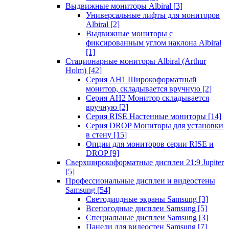
Выдвижные мониторы Albiral
[3]
Универсальные лифты для мониторов
Albiral
[2]
Выдвижные мониторы с
фиксированным углом наклона Albiral
[1]
Стационарные мониторы Albiral (Arthur
Holm)
[42]
Серия AH1 Широкоформатный
монитор, складывается вручную
[2]
Серия AH2 Монитор складывается
вручную
[2]
Серия RISE Настенные мониторы
[14]
Серия DROP Мониторы для установки
в стену
[15]
Опции для мониторов серии RISE и
DROP
[9]
Сверхширокоформатные дисплеи 21:9 Jupiter
[5]
Профессиональные дисплеи и видеостены
Samsung
[54]
Светодиодные экраны Samsung
[3]
Всепогодные дисплеи Samsung
[5]
Специальные дисплеи Samsung
[3]
Панели для видеостен Samsung
[7]