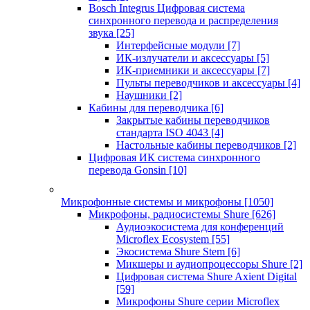
Bosch Integrus Цифровая система
синхронного перевода и распределения
звука
[25]
Интерфейсные модули
[7]
ИК-излучатели и аксессуары
[5]
ИК-приемники и аксессуары
[7]
Пульты переводчиков и аксессуары
[4]
Наушники
[2]
Кабины для переводчика
[6]
Закрытые кабины переводчиков
стандарта ISO 4043
[4]
Настольные кабины переводчиков
[2]
Цифровая ИК система синхронного
перевода Gonsin
[10]
Микрофонные системы и микрофоны
[1050]
Микрофоны, радиосистемы Shure
[626]
Аудиоэкосистема для конференций
Microflex Ecosystem
[55]
Экосистема Shure Stem
[6]
Микшеры и аудиопроцессоры Shure
[2]
Цифровая система Shure Axient Digital
[59]
Микрофоны Shure серии Microflex