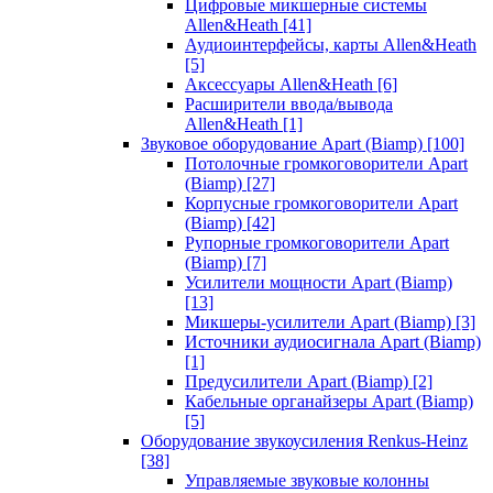
Цифровые микшерные системы
Allen&Heath
[41]
Аудиоинтерфейсы, карты Allen&Heath
[5]
Аксессуары Allen&Heath
[6]
Расширители ввода/вывода
Allen&Heath
[1]
Звуковое оборудование Apart (Biamp)
[100]
Потолочные громкоговорители Apart
(Biamp)
[27]
Корпусные громкоговорители Apart
(Biamp)
[42]
Рупорные громкоговорители Apart
(Biamp)
[7]
Усилители мощности Apart (Biamp)
[13]
Микшеры-усилители Apart (Biamp)
[3]
Источники аудиосигнала Apart (Biamp)
[1]
Предусилители Apart (Biamp)
[2]
Кабельные органайзеры Apart (Biamp)
[5]
Оборудование звукоусиления Renkus-Heinz
[38]
Управляемые звуковые колонны