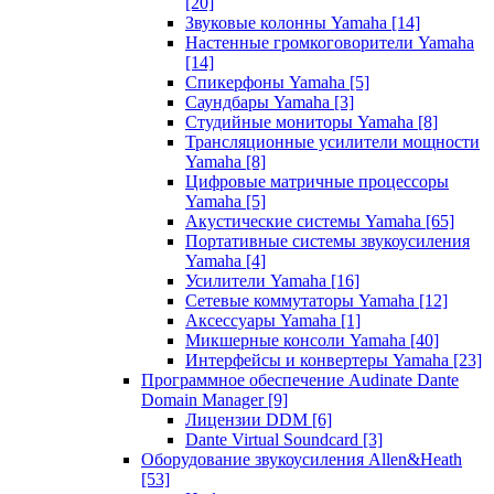
[20]
Звуковые колонны Yamaha
[14]
Настенные громкоговорители Yamaha
[14]
Спикерфоны Yamaha
[5]
Саундбары Yamaha
[3]
Студийные мониторы Yamaha
[8]
Трансляционные усилители мощности
Yamaha
[8]
Цифровые матричные процессоры
Yamaha
[5]
Акустические системы Yamaha
[65]
Портативные системы звукоусиления
Yamaha
[4]
Усилители Yamaha
[16]
Сетевые коммутаторы Yamaha
[12]
Аксессуары Yamaha
[1]
Микшерные консоли Yamaha
[40]
Интерфейсы и конвертеры Yamaha
[23]
Программное обеспечение Audinate Dante
Domain Manager
[9]
Лицензии DDM
[6]
Dante Virtual Soundcard
[3]
Оборудование звукоусиления Allen&Heath
[53]