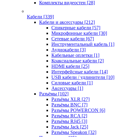
Комплекты видеостен
[28]
Кабели
[339]
Кабели и аксессуары
[212]
Спикерные кабели
[57]
Микрофонные кабели
[30]
Сетевые кабели
[67]
Инструментальный кабель
[1]
Аудиокабели
[3]
Кабельные оплетки
[1]
Коаксиальные кабели
[2]
HDMI кабели
[25]
Интерфейсные кабели
[14]
USB кабели / удлинители
[10]
Силовые кабели
[1]
Аксессуары
[1]
Разъёмы
[102]
Разъёмы XLR
[27]
Разъёмы BNC
[7]
Разъёмы POWERCON
[6]
Разъёмы RCA
[2]
Разъёмы RJ45
[3]
Разъёмы Jack
[25]
Разъёмы Speakon
[32]