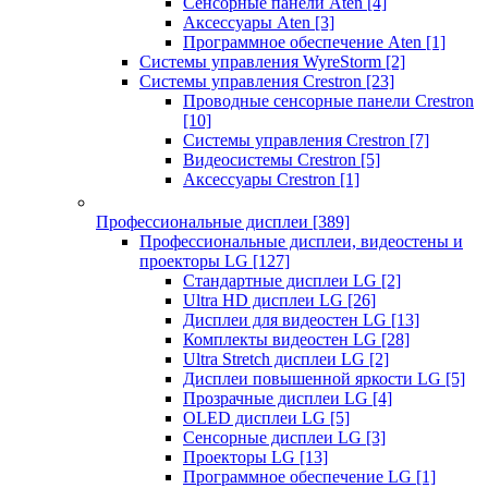
Сенсорные панели Aten
[4]
Аксессуары Aten
[3]
Программное обеспечение Aten
[1]
Системы управления WyreStorm
[2]
Системы управления Crestron
[23]
Проводные сенсорные панели Crestron
[10]
Системы управления Crestron
[7]
Видеосистемы Crestron
[5]
Аксессуары Crestron
[1]
Профессиональные дисплеи
[389]
Профессиональные дисплеи, видеостены и
проекторы LG
[127]
Стандартные дисплеи LG
[2]
Ultra HD дисплеи LG
[26]
Дисплеи для видеостен LG
[13]
Комплекты видеостен LG
[28]
Ultra Stretch дисплеи LG
[2]
Дисплеи повышенной яркости LG
[5]
Прозрачные дисплеи LG
[4]
OLED дисплеи LG
[5]
Сенсорные дисплеи LG
[3]
Проекторы LG
[13]
Программное обеспечение LG
[1]