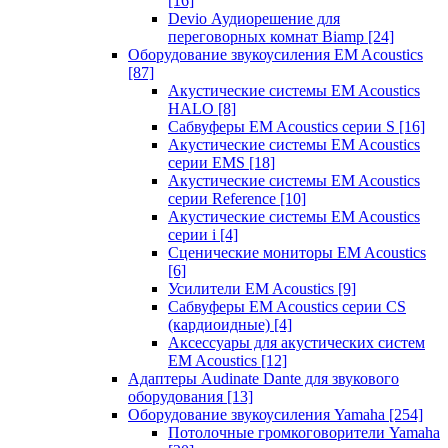
[16]
Devio Аудиорешение для
переговорных комнат Biamp
[24]
Оборудование звукоусиления EM Acoustics
[87]
Акустические системы EM Acoustics
HALO
[8]
Сабвуферы EM Acoustics серии S
[16]
Акустические системы EM Acoustics
серии EMS
[18]
Акустические системы EM Acoustics
серии Reference
[10]
Акустические системы EM Acoustics
серии i
[4]
Сценические мониторы EM Acoustics
[6]
Усилители EM Acoustics
[9]
Сабвуферы EM Acoustics серии CS
(кардиоидные)
[4]
Аксессуары для акустических систем
EM Acoustics
[12]
Адаптеры Audinate Dante для звукового
оборудования
[13]
Оборудование звукоусиления Yamaha
[254]
Потолочные громкоговорители Yamaha