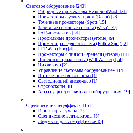
Световое оборудование
[243]
Гибридные прожекторы BeamSpotWash
[31]
Прожекторы с узким лучом (Beam)
[26]
Точечные прожекторы (Spot)
[15]
Заливные световые головы (Wash)
[39]
PAR-прожектор
[34]
Профильные прожекторы (Profile)
[9]
Прожектор следящего света (FollowSpot)
[2]
LED-бар (Bar)
[4]
Прожекторы с линзой Френеля (Fresnel)
[14]
Линейные прожекторы (Wall Washer)
[24]
Циклорама
[2]
Управление световым оборудованием
[14]
Потолочные светильники
[1]
Светодиодный диско-шар
[1]
Стробоскопы
[8]
Аксессуары для светового оборудования
[19]
Сценические спецэффекты
[15]
Генераторы тумана
[7]
Сценические вентиляторы
[3]
Жидкости для спецэффектов
[5]