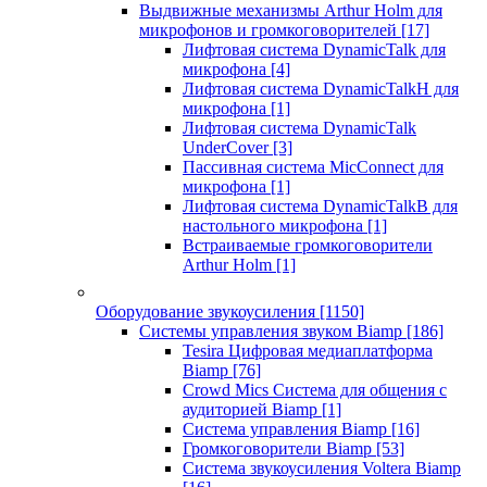
Выдвижные механизмы Arthur Holm для
микрофонов и громкоговорителей
[17]
Лифтовая система DynamicTalk для
микрофона
[4]
Лифтовая система DynamicTalkH для
микрофона
[1]
Лифтовая система DynamicTalk
UnderCover
[3]
Пассивная система MicConnect для
микрофона
[1]
Лифтовая система DynamicTalkB для
настольного микрофона
[1]
Встраиваемые громкоговорители
Arthur Holm
[1]
Оборудование звукоусиления
[1150]
Системы управления звуком Biamp
[186]
Tesira Цифровая медиаплатформа
Biamp
[76]
Crowd Mics Система для общения с
аудиторией Biamp
[1]
Система управления Biamp
[16]
Громкоговорители Biamp
[53]
Система звукоусиления Voltera Biamp