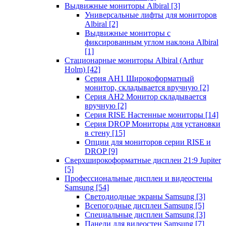
Выдвижные мониторы Albiral
[3]
Универсальные лифты для мониторов
Albiral
[2]
Выдвижные мониторы с
фиксированным углом наклона Albiral
[1]
Стационарные мониторы Albiral (Arthur
Holm)
[42]
Серия AH1 Широкоформатный
монитор, складывается вручную
[2]
Серия AH2 Монитор складывается
вручную
[2]
Серия RISE Настенные мониторы
[14]
Серия DROP Мониторы для установки
в стену
[15]
Опции для мониторов серии RISE и
DROP
[9]
Сверхширокоформатные дисплеи 21:9 Jupiter
[5]
Профессиональные дисплеи и видеостены
Samsung
[54]
Светодиодные экраны Samsung
[3]
Всепогодные дисплеи Samsung
[5]
Специальные дисплеи Samsung
[3]
Панели для видеостен Samsung
[7]