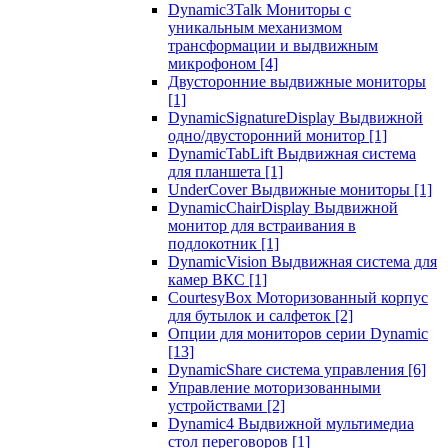
Dynamic3Talk Мониторы с
уникальным механизмом
трансформации и выдвижным
микрофоном
[4]
Двусторонние выдвижные мониторы
[1]
DynamicSignatureDisplay Выдвижной
одно/двусторонний монитор
[1]
DynamicTabLift Выдвижная система
для планшета
[1]
UnderCover Выдвижные мониторы
[1]
DynamicChairDisplay Выдвижной
монитор для встраивания в
подлокотник
[1]
DynamicVision Выдвижная система для
камер ВКС
[1]
CourtesyBox Моторизованный корпус
для бутылок и салфеток
[2]
Опции для мониторов серии Dynamic
[13]
DynamicShare система управления
[6]
Управление моторизованными
устройствами
[2]
Dynamic4 Выдвижной мультимедиа
стол переговоров
[1]