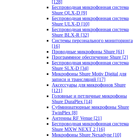
[128]
Беспроводная микрофонная система
Shure QLX-D
[9]
Беспроводная микрофонная система
Shure ULX-D
[10]
Беспроводная микрофонная система
Shure BLX-R
[32]
Системы персонального мониторинга
[16]
Проводные микрофоны Shure
[61]
Программное обеспечение Shure
[2]
Беспроводная микрофонная система
Shure SLX-D
[34]
Микрофоны Shure Motiv Digital для
записи и трансляций
[17]
Аксессуары для микрофонов Shure
[121]
Головные и петличные микрофоны
Shure DuraPlex
[14]
Субминиатюрные микрофоны Shure
TwinPlex
[8]
Антенны RF Venue
[21]
Беспроводная микрофонная система
Shure MXW NEXT 2
[16]
Микрофоны Shure Nexadyne
[10]