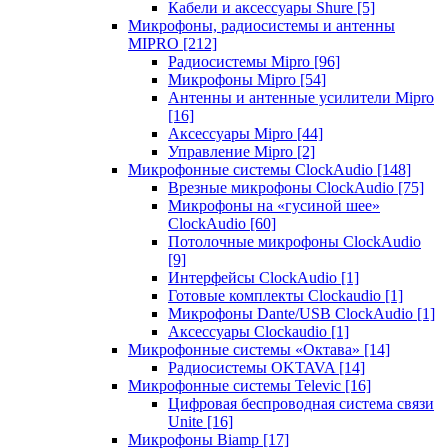
Кабели и аксессуары Shure
[5]
Микрофоны, радиосистемы и антенны
MIPRO
[212]
Радиосистемы Mipro
[96]
Микрофоны Mipro
[54]
Антенны и антенные усилители Mipro
[16]
Аксессуары Mipro
[44]
Управление Mipro
[2]
Микрофонные системы ClockAudio
[148]
Врезные микрофоны ClockAudio
[75]
Микрофоны на «гусиной шее»
ClockAudio
[60]
Потолочные микрофоны ClockAudio
[9]
Интерфейсы ClockAudio
[1]
Готовые комплекты Clockaudio
[1]
Микрофоны Dante/USB ClockAudio
[1]
Аксессуары Clockaudio
[1]
Микрофонные системы «Октава»
[14]
Радиосистемы OKTAVA
[14]
Микрофонные системы Televic
[16]
Цифровая беспроводная система связи
Unite
[16]
Микрофоны Biamp
[17]