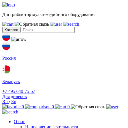
Дистрибьютор мультимедийного оборудования
Каталог
Россия
Беларусь
+7 495 640-75-57
Для дилеров
Ru
/
En
0
0
0
О нас
Направление деятельности