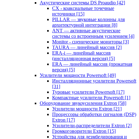
Акустические системы DS Proaudio
[42]
CX - коаксиальные точечные
источники
[15]
PILLAR — звуковые колонны для
архитектурной интеграции
[8]
ANT — активные акустические
системы со встроенным усилением
[4]
Monitor - сценические мониторы
[3]
TAURA — линейный массив
[2]
ERA-i — линейный массив
(инсталляционная версия)
[5]
ERA — линейный массив (прокатная
версия)
[5]
Усилители мощности Powersoft
[49]
Инсталляционные усилители Powersoft
[31]
Туровые усилители Powersoft
[17]
Компактные усилители Powersoft
[1]
Оборудование звукоусиления Extron
[58]
Усилители мощности Extron
[21]
Процессоры обработки сигналов (DSP)
Extron
[17]
Усилители-распределители Extron
[2]
Громкоговорители Extron
[15]
Устройства для деэмбедирования и