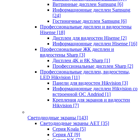
Витринные дисплеи Sumsung
[6]
Информационные дисплеи Samsung
[24]
Гостиничные дисплеи Samsung
[6]
Профессиональные дисплеи и видеостены
Hisense
[18]
Дисплеи для видеостен Hisense
[2]
Информационные дисплеи Hisense
[16]
Профессиональные ЖК дисплеи и
видеостены Sharp
[3]
Дисплеи 4K и 8K Sharp
[1]
Профессиональные дисплеи Sharp
[2]
Профессиональные дисплеи, видеостены,
LED Hikvision
[11]
Панели для видеостен Hikvision
[3]
Информационные дисплеи Hikvision со
встроенной ОС Andriod
[1]
Крепления для экранов и видеостен
Hikvision
[7]
Светодиодные экраны
[143]
Светодиодные экраны AET
[35]
Cерия Koala
[5]
Серия AT
[9]