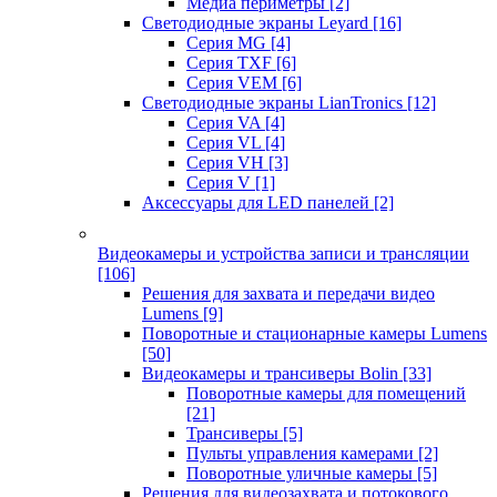
Медиа периметры
[2]
Светодиодные экраны Leyard
[16]
Серия MG
[4]
Серия TXF
[6]
Серия VEM
[6]
Светодиодные экраны LianTronics
[12]
Серия VA
[4]
Серия VL
[4]
Серия VH
[3]
Серия V
[1]
Аксессуары для LED панелей
[2]
Видеокамеры и устройства записи и трансляции
[106]
Решения для захвата и передачи видео
Lumens
[9]
Поворотные и стационарные камеры Lumens
[50]
Видеокамеры и трансиверы Bolin
[33]
Поворотные камеры для помещений
[21]
Трансиверы
[5]
Пульты управления камерами
[2]
Поворотные уличные камеры
[5]
Решения для видеозахвата и потокового