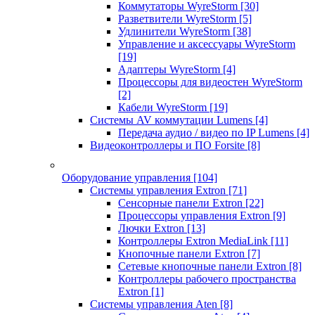
Коммутаторы WyreStorm
[30]
Разветвители WyreStorm
[5]
Удлинители WyreStorm
[38]
Управление и аксессуары WyreStorm
[19]
Адаптеры WyreStorm
[4]
Процессоры для видеостен WyreStorm
[2]
Кабели WyreStorm
[19]
Системы AV коммутации Lumens
[4]
Передача аудио / видео по IP Lumens
[4]
Видеоконтроллеры и ПО Forsite
[8]
Оборудование управления
[104]
Системы управления Extron
[71]
Сенсорные панели Extron
[22]
Процессоры управления Extron
[9]
Лючки Extron
[13]
Контроллеры Extron MediaLink
[11]
Кнопочные панели Extron
[7]
Сетевые кнопочные панели Extron
[8]
Контроллеры рабочего пространства
Extron
[1]
Системы управления Aten
[8]