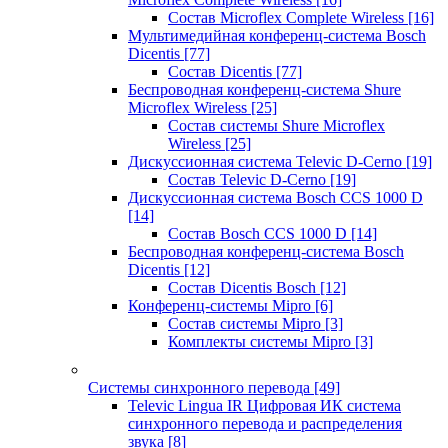
Состав Microflex Complete Wireless
[16]
Мультимедийная конференц-система Bosch
Dicentis
[77]
Состав Dicentis
[77]
Беспроводная конференц-система Shure
Microflex Wireless
[25]
Состав системы Shure Microflex
Wireless
[25]
Дискуссионная система Televic D-Cerno
[19]
Состав Televic D-Cerno
[19]
Дискуссионная система Bosch CCS 1000 D
[14]
Состав Bosch CCS 1000 D
[14]
Беспроводная конференц-система Bosch
Dicentis
[12]
Состав Dicentis Bosch
[12]
Конференц-системы Mipro
[6]
Состав системы Mipro
[3]
Комплекты системы Mipro
[3]
Системы синхронного перевода
[49]
Televic Lingua IR Цифровая ИК система
синхронного перевода и распределения
звука
[8]