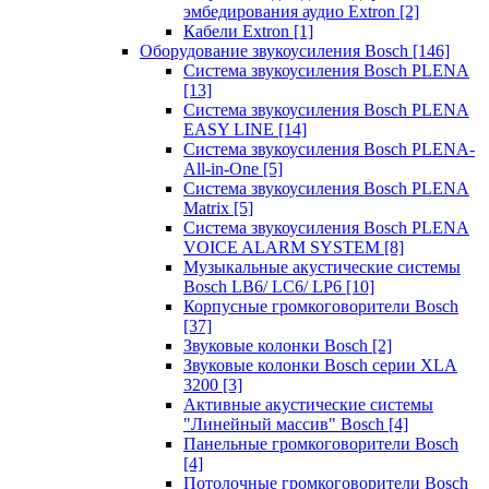
эмбедирования аудио Extron
[2]
Кабели Extron
[1]
Оборудование звукоусиления Bosch
[146]
Система звукоусиления Bosch PLENA
[13]
Система звукоусиления Bosch PLENA
EASY LINE
[14]
Система звукоусиления Bosch PLENA-
All-in-One
[5]
Система звукоусиления Bosch PLENA
Matrix
[5]
Система звукоусиления Bosch PLENA
VOICE ALARM SYSTEM
[8]
Музыкальные акустические системы
Bosch LB6/ LC6/ LP6
[10]
Корпусные громкоговорители Bosch
[37]
Звуковые колонки Bosch
[2]
Звуковые колонки Bosch серии XLA
3200
[3]
Активные акустические системы
"Линейный массив" Bosch
[4]
Панельные громкоговорители Bosch
[4]
Потолочные громкоговорители Bosch