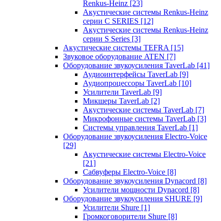
Renkus-Heinz
[23]
Акустические системы Renkus-Heinz
серии C SERIES
[12]
Акустические системы Renkus-Heinz
серии S Series
[3]
Акустические системы TEFRA
[15]
Звуковое оборудование ATEN
[7]
Оборудование звукоусиления TaverLab
[41]
Аудиоинтерфейсы TaverLab
[9]
Аудиопроцессоры TaverLab
[10]
Усилители TaverLab
[9]
Микшеры TaverLab
[2]
Акустические системы TaverLab
[7]
Микрофонные системы TaverLab
[3]
Системы управления TaverLab
[1]
Оборудование звукоусиления Electro-Voice
[29]
Акустические системы Electro-Voice
[21]
Сабвуферы Electro-Voice
[8]
Оборудование звукоусиления Dynacord
[8]
Усилители мощности Dynacord
[8]
Оборудование звукоусиления SHURE
[9]
Усилители Shure
[1]
Громкоговорители Shure
[8]