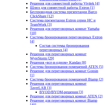
Решения для совместной работы Vivitek
[4]
Шлюз для совместной работы Extron
[1]
Беспроводная система презентации Barco
ClickShare
[12]
Система презентации Extron серии HC и
TeamWork
[3]
Решения для переговорных комнат Yamaha
[10]
Система бронирования переговорных Extron
[4]
Состав системы бронирования
переговорных
[4]
Решения для переговорных комнат
WyreStorm
[29]
Решения «все-в-одном» Kandao
[8]
Система бронирования помещений ATEN
[5]
Решение для переговорных комнат Gonsin
[1]
Система бронирования помещений Biamp
[2]
Решения для переговорных комнат
TaverLAB
[3]
BYOD/BYOM-решения
[3]
Решение для переговорных комнат ATEN
[2]
Решение для переговорных комнат Biamp
[40]