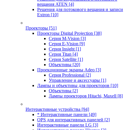
вещания ATEN
[4]
Решения для потокового вещания и записи
Extron
[10]
Проекторы
[51]
Проекторы Digital Projection
[38]
Серия M-Vision
[3]
Серия E-Vision
[9]
Серия Insight
[1]
Серия Titan
[4]
Серия Satellite
[1]
Объективы
[20]
Проекционные экраны Adeo
[3]
Серия Professional
[2]
Управление и аксессуары
[1]
Лампы и объективы для проекторов
[10]
Объективы
[2]
Лампы проекторов Hitachi, Maxell
[8]
Интерактивные устройства
[94]
* Интерактивные панели
[49]
OPS для интерактивных панелей
[2]
Интерактивные панели LG
[3]