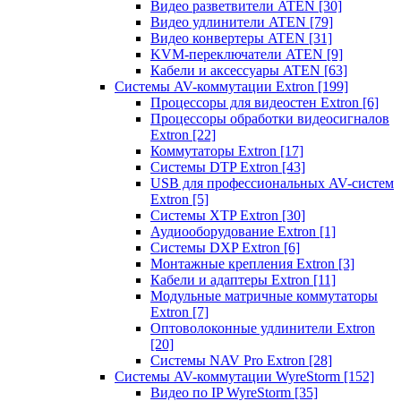
Видео разветвители ATEN
[30]
Видео удлинители ATEN
[79]
Видео конвертеры ATEN
[31]
KVM-переключатели ATEN
[9]
Кабели и аксессуары ATEN
[63]
Системы AV-коммутации Extron
[199]
Процессоры для видеостен Extron
[6]
Процессоры обработки видеосигналов
Extron
[22]
Коммутаторы Extron
[17]
Системы DTP Extron
[43]
USB для профессиональных AV-систем
Extron
[5]
Системы XTP Extron
[30]
Аудиооборудование Extron
[1]
Системы DXP Extron
[6]
Монтажные крепления Extron
[3]
Кабели и адаптеры Extron
[11]
Модульные матричные коммутаторы
Extron
[7]
Оптоволоконные удлинители Extron
[20]
Системы NAV Pro Extron
[28]
Системы AV-коммутации WyreStorm
[152]
Видео по IP WyreStorm
[35]