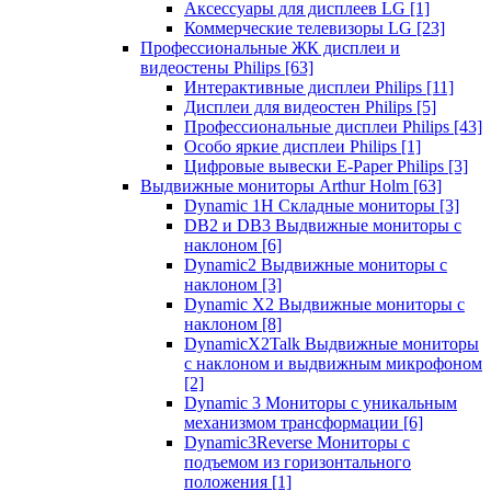
Аксессуары для дисплеев LG
[1]
Коммерческие телевизоры LG
[23]
Профессиональные ЖК дисплеи и
видеостены Philips
[63]
Интерактивные дисплеи Philips
[11]
Дисплеи для видеостен Philips
[5]
Профессиональные дисплеи Philips
[43]
Особо яркие дисплеи Philips
[1]
Цифровые вывески E-Paper Philips
[3]
Выдвижные мониторы Arthur Holm
[63]
Dynamic 1Н Складные мониторы
[3]
DB2 и DB3 Выдвижные мониторы с
наклоном
[6]
Dynamic2 Выдвижные мониторы с
наклоном
[3]
Dynamic X2 Выдвижные мониторы с
наклоном
[8]
DynamicX2Talk Выдвижные мониторы
с наклоном и выдвижным микрофоном
[2]
Dynamic 3 Мониторы с уникальным
механизмом трансформации
[6]
Dynamic3Reverse Мониторы с
подъемом из горизонтального
положения
[1]