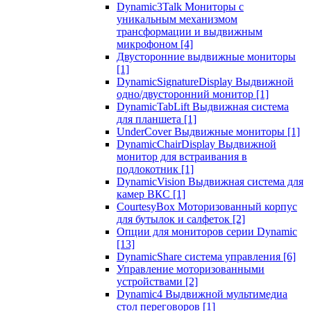
Dynamic3Talk Мониторы с
уникальным механизмом
трансформации и выдвижным
микрофоном
[4]
Двусторонние выдвижные мониторы
[1]
DynamicSignatureDisplay Выдвижной
одно/двусторонний монитор
[1]
DynamicTabLift Выдвижная система
для планшета
[1]
UnderCover Выдвижные мониторы
[1]
DynamicChairDisplay Выдвижной
монитор для встраивания в
подлокотник
[1]
DynamicVision Выдвижная система для
камер ВКС
[1]
CourtesyBox Моторизованный корпус
для бутылок и салфеток
[2]
Опции для мониторов серии Dynamic
[13]
DynamicShare система управления
[6]
Управление моторизованными
устройствами
[2]
Dynamic4 Выдвижной мультимедиа
стол переговоров
[1]