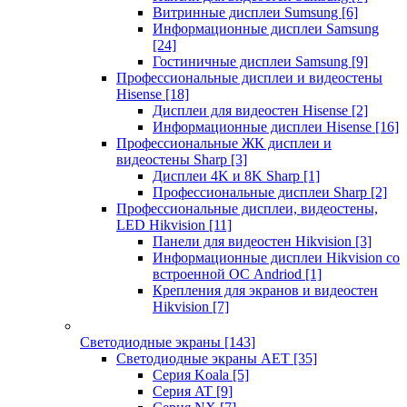
Витринные дисплеи Sumsung
[6]
Информационные дисплеи Samsung
[24]
Гостиничные дисплеи Samsung
[9]
Профессиональные дисплеи и видеостены
Hisense
[18]
Дисплеи для видеостен Hisense
[2]
Информационные дисплеи Hisense
[16]
Профессиональные ЖК дисплеи и
видеостены Sharp
[3]
Дисплеи 4K и 8K Sharp
[1]
Профессиональные дисплеи Sharp
[2]
Профессиональные дисплеи, видеостены,
LED Hikvision
[11]
Панели для видеостен Hikvision
[3]
Информационные дисплеи Hikvision со
встроенной ОС Andriod
[1]
Крепления для экранов и видеостен
Hikvision
[7]
Светодиодные экраны
[143]
Светодиодные экраны AET
[35]
Cерия Koala
[5]
Серия AT
[9]