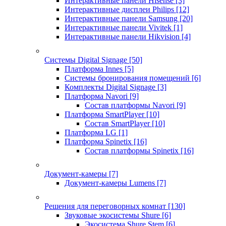
Интерактивные панели Hisense
[3]
Интерактивные дисплеи Philips
[12]
Интерактивные панели Samsung
[20]
Интерактивные панели Vivitek
[1]
Интерактивные панели Hikvision
[4]
Системы Digital Signage
[50]
Платформа Innes
[5]
Системы бронирования помещений
[6]
Комплекты Digital Signage
[3]
Платформа Navori
[9]
Состав платформы Navori
[9]
Платформа SmartPlayer
[10]
Состав SmartPlayer
[10]
Платформа LG
[1]
Платформа Spinetix
[16]
Состав платформы Spinetix
[16]
Документ-камеры
[7]
Документ-камеры Lumens
[7]
Решения для переговорных комнат
[130]
Звуковые экосистемы Shure
[6]
Экосистема Shure Stem
[6]