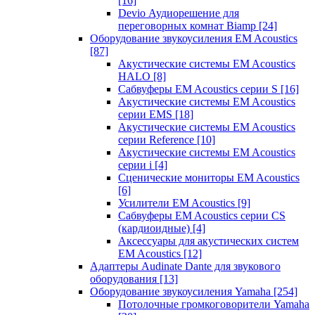
[16]
Devio Аудиорешение для
переговорных комнат Biamp
[24]
Оборудование звукоусиления EM Acoustics
[87]
Акустические системы EM Acoustics
HALO
[8]
Сабвуферы EM Acoustics серии S
[16]
Акустические системы EM Acoustics
серии EMS
[18]
Акустические системы EM Acoustics
серии Reference
[10]
Акустические системы EM Acoustics
серии i
[4]
Сценические мониторы EM Acoustics
[6]
Усилители EM Acoustics
[9]
Сабвуферы EM Acoustics серии CS
(кардиоидные)
[4]
Аксессуары для акустических систем
EM Acoustics
[12]
Адаптеры Audinate Dante для звукового
оборудования
[13]
Оборудование звукоусиления Yamaha
[254]
Потолочные громкоговорители Yamaha