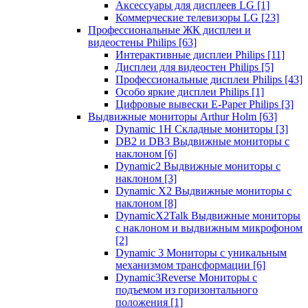
Аксессуары для дисплеев LG
[1]
Коммерческие телевизоры LG
[23]
Профессиональные ЖК дисплеи и
видеостены Philips
[63]
Интерактивные дисплеи Philips
[11]
Дисплеи для видеостен Philips
[5]
Профессиональные дисплеи Philips
[43]
Особо яркие дисплеи Philips
[1]
Цифровые вывески E-Paper Philips
[3]
Выдвижные мониторы Arthur Holm
[63]
Dynamic 1Н Складные мониторы
[3]
DB2 и DB3 Выдвижные мониторы с
наклоном
[6]
Dynamic2 Выдвижные мониторы с
наклоном
[3]
Dynamic X2 Выдвижные мониторы с
наклоном
[8]
DynamicX2Talk Выдвижные мониторы
с наклоном и выдвижным микрофоном
[2]
Dynamic 3 Мониторы с уникальным
механизмом трансформации
[6]
Dynamic3Reverse Мониторы с
подъемом из горизонтального
положения
[1]