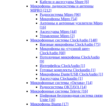
Кабели и аксессуары Shure
[6]
Микрофоны, радиосистемы и антенны
MIPRO
[212]
Радиосистемы Mipro
[96]
Микрофоны Mipro
[54]
Антенны и антенные усилители Mipro
[16]
Аксессуары Mipro
[44]
Управление Mipro
[2]
Микрофонные системы ClockAudio
[148]
Врезные микрофоны ClockAudio
[75]
Микрофоны на «гусиной шее»
ClockAudio
[60]
Потолочные микрофоны ClockAudio
[9]
Интерфейсы ClockAudio
[1]
Готовые комплекты Clockaudio
[1]
Микрофоны Dante/USB ClockAudio
[1]
Аксессуары Clockaudio
[1]
Микрофонные системы «Октава»
[14]
Радиосистемы OKTAVA
[14]
Микрофонные системы Televic
[16]
Цифровая беспроводная система связи
Unite
[16]
Микрофоны Biamp
[17]