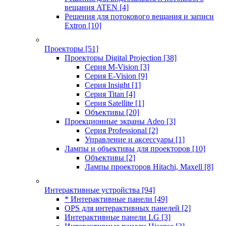
вещания ATEN
[4]
Решения для потокового вещания и записи
Extron
[10]
Проекторы
[51]
Проекторы Digital Projection
[38]
Серия M-Vision
[3]
Серия E-Vision
[9]
Серия Insight
[1]
Серия Titan
[4]
Серия Satellite
[1]
Объективы
[20]
Проекционные экраны Adeo
[3]
Серия Professional
[2]
Управление и аксессуары
[1]
Лампы и объективы для проекторов
[10]
Объективы
[2]
Лампы проекторов Hitachi, Maxell
[8]
Интерактивные устройства
[94]
* Интерактивные панели
[49]
OPS для интерактивных панелей
[2]
Интерактивные панели LG
[3]