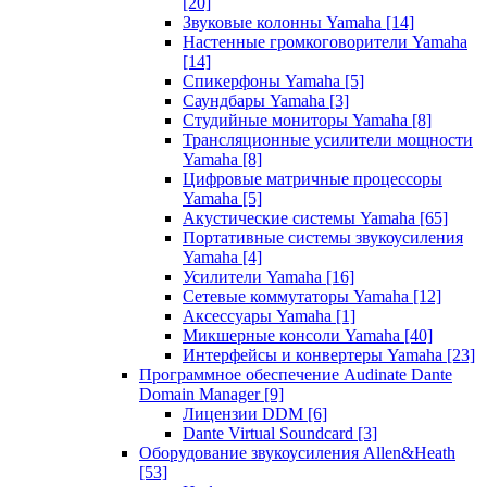
[20]
Звуковые колонны Yamaha
[14]
Настенные громкоговорители Yamaha
[14]
Спикерфоны Yamaha
[5]
Саундбары Yamaha
[3]
Студийные мониторы Yamaha
[8]
Трансляционные усилители мощности
Yamaha
[8]
Цифровые матричные процессоры
Yamaha
[5]
Акустические системы Yamaha
[65]
Портативные системы звукоусиления
Yamaha
[4]
Усилители Yamaha
[16]
Сетевые коммутаторы Yamaha
[12]
Аксессуары Yamaha
[1]
Микшерные консоли Yamaha
[40]
Интерфейсы и конвертеры Yamaha
[23]
Программное обеспечение Audinate Dante
Domain Manager
[9]
Лицензии DDM
[6]
Dante Virtual Soundcard
[3]
Оборудование звукоусиления Allen&Heath
[53]