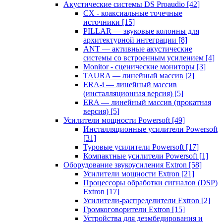
Акустические системы DS Proaudio
[42]
CX - коаксиальные точечные
источники
[15]
PILLAR — звуковые колонны для
архитектурной интеграции
[8]
ANT — активные акустические
системы со встроенным усилением
[4]
Monitor - сценические мониторы
[3]
TAURA — линейный массив
[2]
ERA-i — линейный массив
(инсталляционная версия)
[5]
ERA — линейный массив (прокатная
версия)
[5]
Усилители мощности Powersoft
[49]
Инсталляционные усилители Powersoft
[31]
Туровые усилители Powersoft
[17]
Компактные усилители Powersoft
[1]
Оборудование звукоусиления Extron
[58]
Усилители мощности Extron
[21]
Процессоры обработки сигналов (DSP)
Extron
[17]
Усилители-распределители Extron
[2]
Громкоговорители Extron
[15]
Устройства для деэмбедирования и