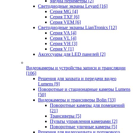
Медиа периметры
[2]
Светодиодные экраны Leyard
[16]
Серия MG
[4]
Серия TXF
[6]
Серия VEM
[6]
Светодиодные экраны LianTronics
[12]
Серия VA
[4]
Серия VL
[4]
Серия VH
[3]
Серия V
[1]
Аксессуары для LED панелей
[2]
Видеокамеры и устройства записи и трансляции
[106]
Решения для захвата и передачи видео
Lumens
[9]
Поворотные и стационарные камеры Lumens
[50]
Видеокамеры и трансиверы Bolin
[33]
Поворотные камеры для помещений
[21]
Трансиверы
[5]
Пульты управления камерами
[2]
Поворотные уличные камеры
[5]
Решения для видеозахвата и потокового