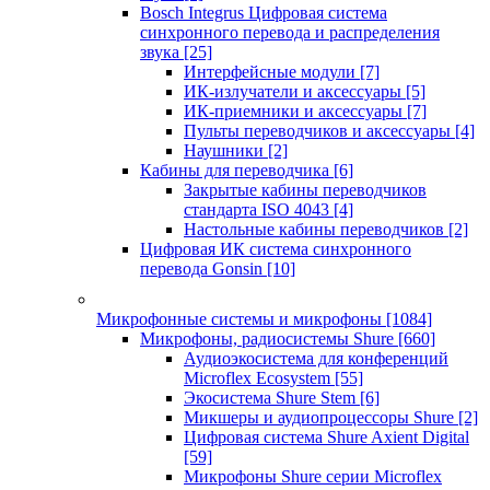
Bosch Integrus Цифровая система
синхронного перевода и распределения
звука
[25]
Интерфейсные модули
[7]
ИК-излучатели и аксессуары
[5]
ИК-приемники и аксессуары
[7]
Пульты переводчиков и аксессуары
[4]
Наушники
[2]
Кабины для переводчика
[6]
Закрытые кабины переводчиков
стандарта ISO 4043
[4]
Настольные кабины переводчиков
[2]
Цифровая ИК система синхронного
перевода Gonsin
[10]
Микрофонные системы и микрофоны
[1084]
Микрофоны, радиосистемы Shure
[660]
Аудиоэкосистема для конференций
Microflex Ecosystem
[55]
Экосистема Shure Stem
[6]
Микшеры и аудиопроцессоры Shure
[2]
Цифровая система Shure Axient Digital
[59]
Микрофоны Shure серии Microflex