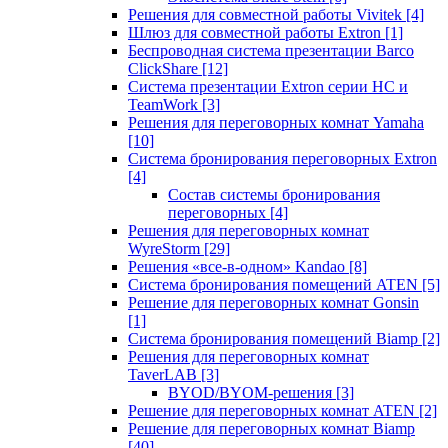
Решения для совместной работы Vivitek
[4]
Шлюз для совместной работы Extron
[1]
Беспроводная система презентации Barco
ClickShare
[12]
Система презентации Extron серии HC и
TeamWork
[3]
Решения для переговорных комнат Yamaha
[10]
Система бронирования переговорных Extron
[4]
Состав системы бронирования
переговорных
[4]
Решения для переговорных комнат
WyreStorm
[29]
Решения «все-в-одном» Kandao
[8]
Система бронирования помещений ATEN
[5]
Решение для переговорных комнат Gonsin
[1]
Система бронирования помещений Biamp
[2]
Решения для переговорных комнат
TaverLAB
[3]
BYOD/BYOM-решения
[3]
Решение для переговорных комнат ATEN
[2]
Решение для переговорных комнат Biamp
[40]