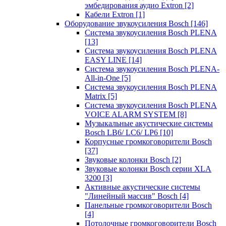
эмбедирования аудио Extron
[2]
Кабели Extron
[1]
Оборудование звукоусиления Bosch
[146]
Система звукоусиления Bosch PLENA
[13]
Система звукоусиления Bosch PLENA
EASY LINE
[14]
Система звукоусиления Bosch PLENA-
All-in-One
[5]
Система звукоусиления Bosch PLENA
Matrix
[5]
Система звукоусиления Bosch PLENA
VOICE ALARM SYSTEM
[8]
Музыкальные акустические системы
Bosch LB6/ LC6/ LP6
[10]
Корпусные громкоговорители Bosch
[37]
Звуковые колонки Bosch
[2]
Звуковые колонки Bosch серии XLA
3200
[3]
Активные акустические системы
"Линейный массив" Bosch
[4]
Панельные громкоговорители Bosch
[4]
Потолочные громкоговорители Bosch