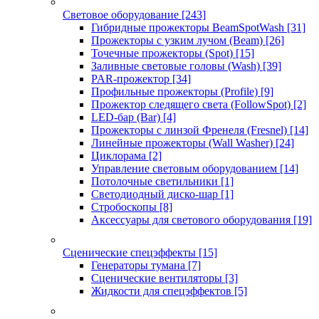
Световое оборудование
[243]
Гибридные прожекторы BeamSpotWash
[31]
Прожекторы с узким лучом (Beam)
[26]
Точечные прожекторы (Spot)
[15]
Заливные световые головы (Wash)
[39]
PAR-прожектор
[34]
Профильные прожекторы (Profile)
[9]
Прожектор следящего света (FollowSpot)
[2]
LED-бар (Bar)
[4]
Прожекторы с линзой Френеля (Fresnel)
[14]
Линейные прожекторы (Wall Washer)
[24]
Циклорама
[2]
Управление световым оборудованием
[14]
Потолочные светильники
[1]
Светодиодный диско-шар
[1]
Стробоскопы
[8]
Аксессуары для светового оборудования
[19]
Сценические спецэффекты
[15]
Генераторы тумана
[7]
Сценические вентиляторы
[3]
Жидкости для спецэффектов
[5]