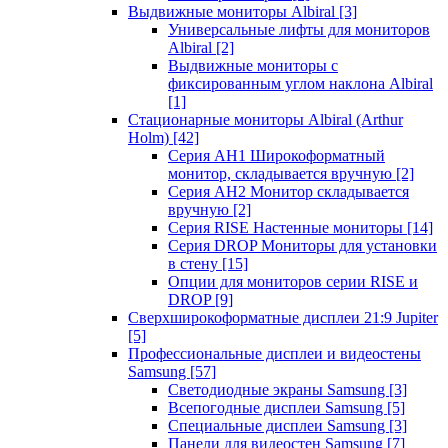
Выдвижные мониторы Albiral
[3]
Универсальные лифты для мониторов
Albiral
[2]
Выдвижные мониторы с
фиксированным углом наклона Albiral
[1]
Стационарные мониторы Albiral (Arthur
Holm)
[42]
Серия AH1 Широкоформатный
монитор, складывается вручную
[2]
Серия AH2 Монитор складывается
вручную
[2]
Серия RISE Настенные мониторы
[14]
Серия DROP Мониторы для установки
в стену
[15]
Опции для мониторов серии RISE и
DROP
[9]
Сверхширокоформатные дисплеи 21:9 Jupiter
[5]
Профессиональные дисплеи и видеостены
Samsung
[57]
Светодиодные экраны Samsung
[3]
Всепогодные дисплеи Samsung
[5]
Специальные дисплеи Samsung
[3]
Панели для видеостен Samsung
[7]