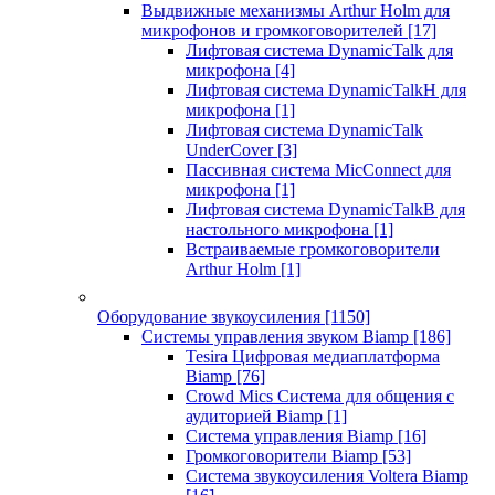
Выдвижные механизмы Arthur Holm для
микрофонов и громкоговорителей
[17]
Лифтовая система DynamicTalk для
микрофона
[4]
Лифтовая система DynamicTalkH для
микрофона
[1]
Лифтовая система DynamicTalk
UnderCover
[3]
Пассивная система MicConnect для
микрофона
[1]
Лифтовая система DynamicTalkB для
настольного микрофона
[1]
Встраиваемые громкоговорители
Arthur Holm
[1]
Оборудование звукоусиления
[1150]
Системы управления звуком Biamp
[186]
Tesira Цифровая медиаплатформа
Biamp
[76]
Crowd Mics Система для общения с
аудиторией Biamp
[1]
Система управления Biamp
[16]
Громкоговорители Biamp
[53]
Система звукоусиления Voltera Biamp