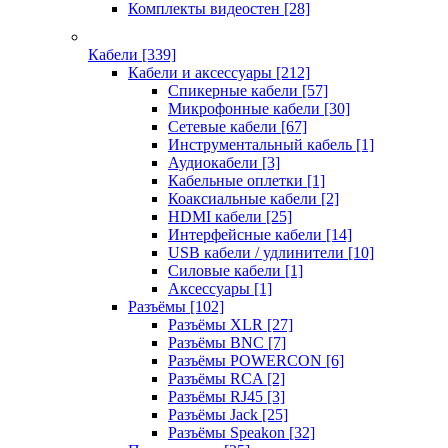
Комплекты видеостен
[28]
Кабели
[339]
Кабели и аксессуары
[212]
Спикерные кабели
[57]
Микрофонные кабели
[30]
Сетевые кабели
[67]
Инструментальный кабель
[1]
Аудиокабели
[3]
Кабельные оплетки
[1]
Коаксиальные кабели
[2]
HDMI кабели
[25]
Интерфейсные кабели
[14]
USB кабели / удлинители
[10]
Силовые кабели
[1]
Аксессуары
[1]
Разъёмы
[102]
Разъёмы XLR
[27]
Разъёмы BNC
[7]
Разъёмы POWERCON
[6]
Разъёмы RCA
[2]
Разъёмы RJ45
[3]
Разъёмы Jack
[25]
Разъёмы Speakon
[32]