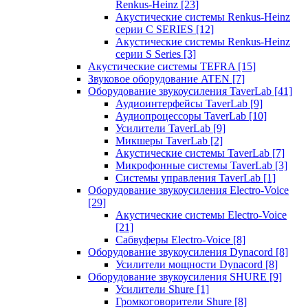
Renkus-Heinz
[23]
Акустические системы Renkus-Heinz
серии C SERIES
[12]
Акустические системы Renkus-Heinz
серии S Series
[3]
Акустические системы TEFRA
[15]
Звуковое оборудование ATEN
[7]
Оборудование звукоусиления TaverLab
[41]
Аудиоинтерфейсы TaverLab
[9]
Аудиопроцессоры TaverLab
[10]
Усилители TaverLab
[9]
Микшеры TaverLab
[2]
Акустические системы TaverLab
[7]
Микрофонные системы TaverLab
[3]
Системы управления TaverLab
[1]
Оборудование звукоусиления Electro-Voice
[29]
Акустические системы Electro-Voice
[21]
Сабвуферы Electro-Voice
[8]
Оборудование звукоусиления Dynacord
[8]
Усилители мощности Dynacord
[8]
Оборудование звукоусиления SHURE
[9]
Усилители Shure
[1]
Громкоговорители Shure
[8]