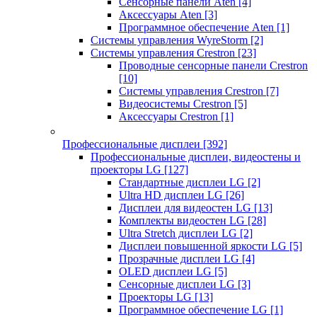
Сенсорные панели Aten
[4]
Аксессуары Aten
[3]
Программное обеспечение Aten
[1]
Системы управления WyreStorm
[2]
Системы управления Crestron
[23]
Проводные сенсорные панели Crestron
[10]
Системы управления Crestron
[7]
Видеосистемы Crestron
[5]
Аксессуары Crestron
[1]
Профессиональные дисплеи
[392]
Профессиональные дисплеи, видеостены и
проекторы LG
[127]
Стандартные дисплеи LG
[2]
Ultra HD дисплеи LG
[26]
Дисплеи для видеостен LG
[13]
Комплекты видеостен LG
[28]
Ultra Stretch дисплеи LG
[2]
Дисплеи повышенной яркости LG
[5]
Прозрачные дисплеи LG
[4]
OLED дисплеи LG
[5]
Сенсорные дисплеи LG
[3]
Проекторы LG
[13]
Программное обеспечение LG
[1]