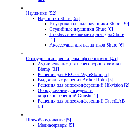
Наушники
[52]
Наушники Shure
[52]
Внутриканальные наушники Shure
[39]
Студийные наушники Shure
[6]
Профессиональные гарнитуры Shure
[1]
Аксессуары для наушников Shure
[6]
Оборудование для видеоконференцсвязи
[45]
Аудиорешение для переговорных комнат
Biamp
[31]
Решение для ВКС от WyreStorm
[5]
Выдвижные решения Arthur Holm
[3]
Решения для видеоконференций Hikvision
[2]
Оборудование для аудио- и
видеоконференций Gonsin
[1]
Решения для видеоконференций TaverLAB
[3]
Шоу-оборудование
[5]
Медиасерверы
[5]