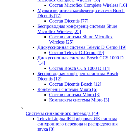
Состав Microflex Complete Wireless
[16]
Мультимедийная конференц-система Bosch
Dicentis
[77]
Состав Dicentis
[77]
Беспроводная конференц-система Shure
Microflex Wireless
[25]
Состав системы Shure Microflex
Wireless
[25]
Дискуссионная система Televic D-Cerno
[19]
Состав Televic D-Cerno
[19]
Дискуссионная система Bosch CCS 1000 D
[14]
Состав Bosch CCS 1000 D
[14]
Беспроводная конференц-система Bosch
Dicentis
[12]
Состав Dicentis Bosch
[12]
Конференц-системы Mipro
[6]
Состав системы Mipro
[3]
Комплекты системы Mipro
[3]
Системы синхронного перевода
[49]
Televic Lingua IR Цифровая ИК система
синхронного перевода и распределения
звука
[8]