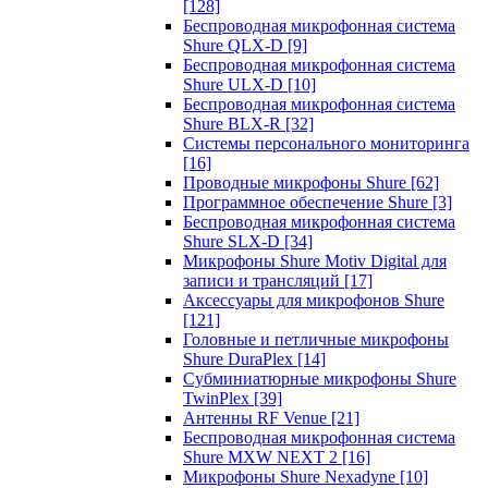
[128]
Беспроводная микрофонная система
Shure QLX-D
[9]
Беспроводная микрофонная система
Shure ULX-D
[10]
Беспроводная микрофонная система
Shure BLX-R
[32]
Системы персонального мониторинга
[16]
Проводные микрофоны Shure
[62]
Программное обеспечение Shure
[3]
Беспроводная микрофонная система
Shure SLX-D
[34]
Микрофоны Shure Motiv Digital для
записи и трансляций
[17]
Аксессуары для микрофонов Shure
[121]
Головные и петличные микрофоны
Shure DuraPlex
[14]
Субминиатюрные микрофоны Shure
TwinPlex
[39]
Антенны RF Venue
[21]
Беспроводная микрофонная система
Shure MXW NEXT 2
[16]
Микрофоны Shure Nexadyne
[10]