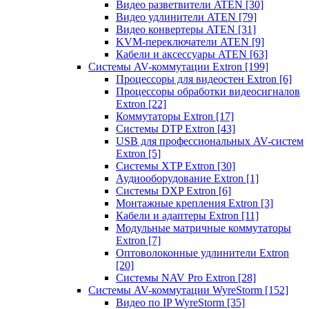
Видео разветвители ATEN
[30]
Видео удлинители ATEN
[79]
Видео конвертеры ATEN
[31]
KVM-переключатели ATEN
[9]
Кабели и аксессуары ATEN
[63]
Системы AV-коммутации Extron
[199]
Процессоры для видеостен Extron
[6]
Процессоры обработки видеосигналов
Extron
[22]
Коммутаторы Extron
[17]
Системы DTP Extron
[43]
USB для профессиональных AV-систем
Extron
[5]
Системы XTP Extron
[30]
Аудиооборудование Extron
[1]
Системы DXP Extron
[6]
Монтажные крепления Extron
[3]
Кабели и адаптеры Extron
[11]
Модульные матричные коммутаторы
Extron
[7]
Оптоволоконные удлинители Extron
[20]
Системы NAV Pro Extron
[28]
Системы AV-коммутации WyreStorm
[152]
Видео по IP WyreStorm
[35]