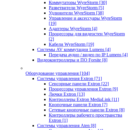
Коммутаторы WyreStorm
[30]
Разветвители WyreStorm
[5]
Удлинители WyreStorm
[38]
Управление и аксессуары WyreStorm
[19]
Адаптеры WyreStorm
[4]
Процессоры для видеостен WyreStorm
[2]
Кабели WyreStorm
[19]
Системы AV коммутации Lumens
[4]
Передача аудио / видео по IP Lumens
[4]
Видеоконтроллеры и ПО Forsite
[8]
Оборудование управления
[104]
Системы управления Extron
[71]
Сенсорные панели Extron
[22]
Процессоры управления Extron
[9]
Лючки Extron
[13]
Контроллеры Extron MediaLink
[11]
Кнопочные панели Extron
[7]
Сетевые кнопочные панели Extron
[8]
Контроллеры рабочего пространства
Extron
[1]
Системы управления Aten
[8]