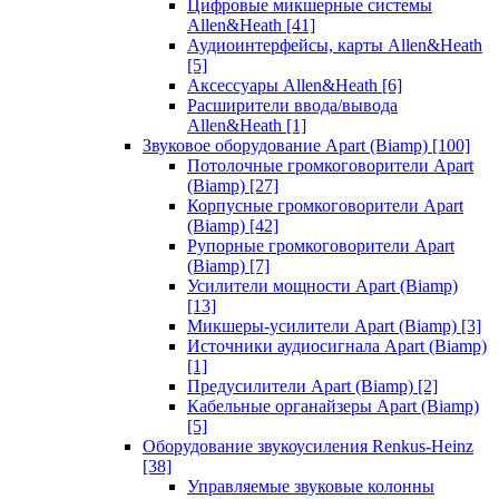
Цифровые микшерные системы
Allen&Heath
[41]
Аудиоинтерфейсы, карты Allen&Heath
[5]
Аксессуары Allen&Heath
[6]
Расширители ввода/вывода
Allen&Heath
[1]
Звуковое оборудование Apart (Biamp)
[100]
Потолочные громкоговорители Apart
(Biamp)
[27]
Корпусные громкоговорители Apart
(Biamp)
[42]
Рупорные громкоговорители Apart
(Biamp)
[7]
Усилители мощности Apart (Biamp)
[13]
Микшеры-усилители Apart (Biamp)
[3]
Источники аудиосигнала Apart (Biamp)
[1]
Предусилители Apart (Biamp)
[2]
Кабельные органайзеры Apart (Biamp)
[5]
Оборудование звукоусиления Renkus-Heinz
[38]
Управляемые звуковые колонны