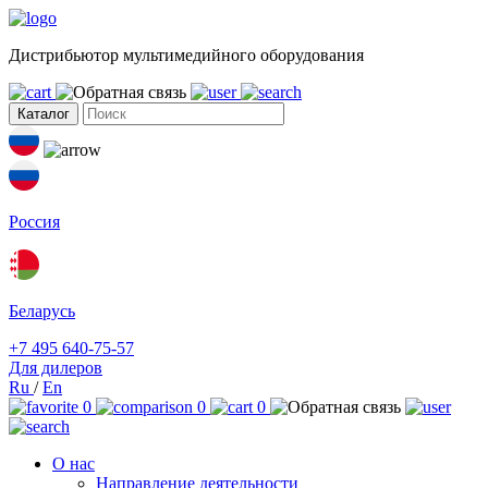
Дистрибьютор мультимедийного оборудования
Каталог
Россия
Беларусь
+7 495 640-75-57
Для дилеров
Ru
/
En
0
0
0
О нас
Направление деятельности