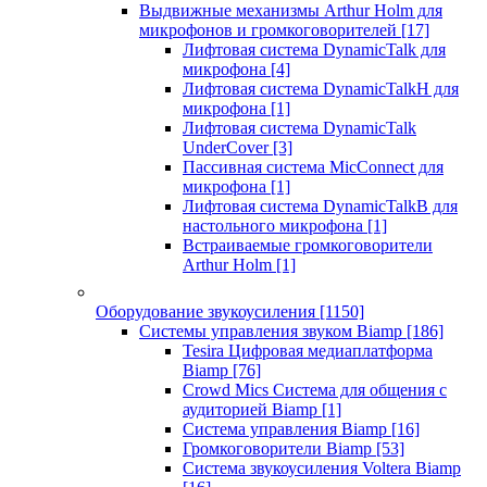
Выдвижные механизмы Arthur Holm для
микрофонов и громкоговорителей
[17]
Лифтовая система DynamicTalk для
микрофона
[4]
Лифтовая система DynamicTalkH для
микрофона
[1]
Лифтовая система DynamicTalk
UnderCover
[3]
Пассивная система MicConnect для
микрофона
[1]
Лифтовая система DynamicTalkB для
настольного микрофона
[1]
Встраиваемые громкоговорители
Arthur Holm
[1]
Оборудование звукоусиления
[1150]
Системы управления звуком Biamp
[186]
Tesira Цифровая медиаплатформа
Biamp
[76]
Crowd Mics Система для общения с
аудиторией Biamp
[1]
Система управления Biamp
[16]
Громкоговорители Biamp
[53]
Система звукоусиления Voltera Biamp