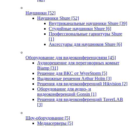
Наушники
[52]
Наушники Shure
[52]
Внутриканальные наушники Shure
[39]
Студийные наушники Shure
[6]
Профессиональные гарнитуры Shure
[1]
Аксессуары для наушников Shure
[6]
Оборудование для видеоконференцсвязи
[45]
Аудиорешение для переговорных комнат
Biamp
[31]
Решение для ВКС от WyreStorm
[5]
Выдвижные решения Arthur Holm
[3]
Решения для видеоконференций Hikvision
[2]
Оборудование для аудио- и
видеоконференций Gonsin
[1]
Решения для видеоконференций TaverLAB
[3]
Шоу-оборудование
[5]
Медиасерверы
[5]