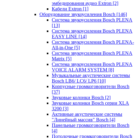
эмбедирования аудио Extron
[2]
Кабели Extron
[1]
Оборудование звукоусиления Bosch
[146]
Система звукоусиления Bosch PLENA
[13]
Система звукоусиления Bosch PLENA
EASY LINE
[14]
Система звукоусиления Bosch PLENA-
All-in-One
[5]
Система звукоусиления Bosch PLENA
Matrix
[5]
Система звукоусиления Bosch PLENA
VOICE ALARM SYSTEM
[8]
Музыкальные акустические системы
Bosch LB6/ LC6/ LP6
[10]
Корпусные громкоговорители Bosch
[37]
Звуковые колонки Bosch
[2]
Звуковые колонки Bosch серии XLA
3200
[3]
Активные акустические системы
"Линейный массив" Bosch
[4]
Панельные громкоговорители Bosch
[4]
Потолочные громкоговорители Bosch