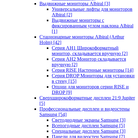
Выдвижные мониторы Albiral
[3]
Универсальные лифты для мониторов
Albiral
[2]
Выдвижные мониторы с
фиксированным углом наклона Albiral
[1]
Стационарные мониторы Albiral (Arthur
Holm)
[42]
Серия AH1 Широкоформатный
монитор, складывается вручную
[2]
Серия AH2 Монитор складывается
вручную
[2]
Серия RISE Настенные мониторы
[14]
Серия DROP Мониторы для установки
в стену
[15]
Опции для мониторов серии RISE и
DROP
[9]
Сверхширокоформатные дисплеи 21:9 Jupiter
[5]
Профессиональные дисплеи и видеостены
Samsung
[54]
Светодиодные экраны Samsung
[3]
Всепогодные дисплеи Samsung
[5]
Специальные дисплеи Samsung
[3]
Панели для видеостен Samsung
[7]