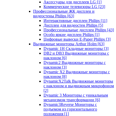
Аксессуары для дисплеев LG
[1]
Коммерческие телевизоры LG
[23]
Профессиональные ЖК дисплеи и
видеостены Philips
[63]
Интерактивные дисплеи Philips
[11]
Дисплеи для видеостен Philips
[5]
Профессиональные дисплеи Philips
[43]
Особо яркие дисплеи Philips
[1]
Цифровые вывески E-Paper Philips
[3]
Выдвижные мониторы Arthur Holm
[63]
Dynamic 1Н Складные мониторы
[3]
DB2 и DB3 Выдвижные мониторы с
наклоном
[6]
Dynamic2 Выдвижные мониторы с
наклоном
[3]
Dynamic X2 Выдвижные мониторы с
наклоном
[8]
DynamicX2Talk Выдвижные мониторы
с наклоном и выдвижным микрофоном
[2]
Dynamic 3 Мониторы с уникальным
механизмом трансформации
[6]
Dynamic3Reverse Мониторы с
подъемом из горизонтального
положения
[1]