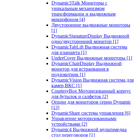
Dynamic3Talk Мониторы с
уникальным механизмом
трансформации и выдвижным
микрофоном
[4]
Двусторонние выдвижные мониторы
[1]
DynamicSignatureDisplay Выдвижной
одно/двусторонний монитор
[1]
DynamicTabLift Выдвижная система
для планшета
[1]
UnderCover Выдвижные мониторы
[1]
DynamicChairDisplay Выдвижной
монитор для встраивания в
подлокотник
[1]
DynamicVision Выдвижная система для
камер ВКС
[1]
CourtesyBox Моторизованный корпус
для бутылок и салфеток
[2]
Опции для мониторов серии Dynamic
[13]
DynamicShare система управления
[6]
Управление моторизованными
устройствами
[2]
Dynamic4 Выдвижной мультимедиа
стол переговоров
[1]