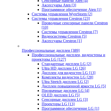
Сенсорные панели Aten
[4]
Аксессуары Aten
[3]
Программное обеспечение Aten
[1]
Системы управления WyreStorm
[2]
Системы управления Crestron
[23]
Проводные сенсорные панели Crestron
[10]
Системы управления Crestron
[7]
Видеосистемы Crestron
[5]
Аксессуары Crestron
[1]
Профессиональные дисплеи
[389]
Профессиональные дисплеи, видеостены и
проекторы LG
[127]
Стандартные дисплеи LG
[2]
Ultra HD дисплеи LG
[26]
Дисплеи для видеостен LG
[13]
Комплекты видеостен LG
[28]
Ultra Stretch дисплеи LG
[2]
Дисплеи повышенной яркости LG
[5]
Прозрачные дисплеи LG
[4]
OLED дисплеи LG
[5]
Сенсорные дисплеи LG
[3]
Проекторы LG
[13]
Программное обеспечение LG
[1]