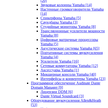
[20]
Звуковые колонны Yamaha
[14]
Настенные громкоговорители Yamaha
[14]
Спикерфоны Yamaha
[5]
Саундбары Yamaha
[3]
Студийные мониторы Yamaha
[8]
Трансляционные усилители мощности
Yamaha
[8]
Цифровые матричные процессоры
Yamaha
[5]
Акустические системы Yamaha
[65]
Портативные системы звукоусиления
Yamaha
[4]
Усилители Yamaha
[16]
Сетевые коммутаторы Yamaha
[12]
Аксессуары Yamaha
[1]
Микшерные консоли Yamaha
[40]
Интерфейсы и конвертеры Yamaha
[23]
Программное обеспечение Audinate Dante
Domain Manager
[9]
Лицензии DDM
[6]
Dante Virtual Soundcard
[3]
Оборудование звукоусиления Allen&Heath
[53]