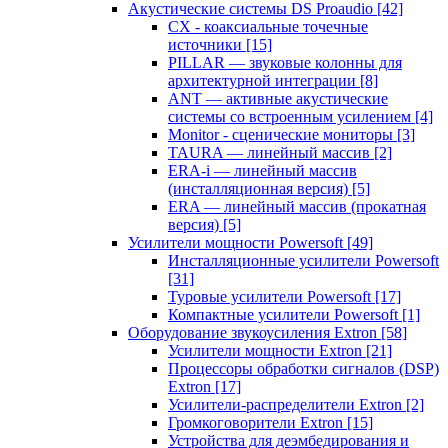
Акустические системы DS Proaudio
[42]
CX - коаксиальные точечные
источники
[15]
PILLAR — звуковые колонны для
архитектурной интеграции
[8]
ANT — активные акустические
системы со встроенным усилением
[4]
Monitor - сценические мониторы
[3]
TAURA — линейный массив
[2]
ERA-i — линейный массив
(инсталляционная версия)
[5]
ERA — линейный массив (прокатная
версия)
[5]
Усилители мощности Powersoft
[49]
Инсталляционные усилители Powersoft
[31]
Туровые усилители Powersoft
[17]
Компактные усилители Powersoft
[1]
Оборудование звукоусиления Extron
[58]
Усилители мощности Extron
[21]
Процессоры обработки сигналов (DSP)
Extron
[17]
Усилители-распределители Extron
[2]
Громкоговорители Extron
[15]
Устройства для деэмбедирования и