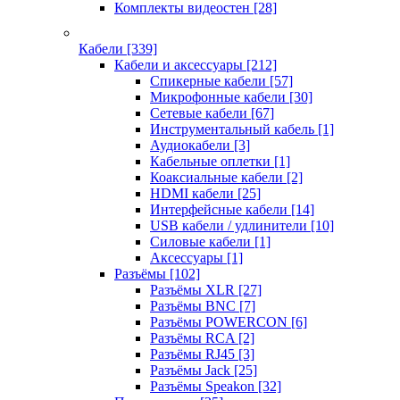
Комплекты видеостен
[28]
Кабели
[339]
Кабели и аксессуары
[212]
Спикерные кабели
[57]
Микрофонные кабели
[30]
Сетевые кабели
[67]
Инструментальный кабель
[1]
Аудиокабели
[3]
Кабельные оплетки
[1]
Коаксиальные кабели
[2]
HDMI кабели
[25]
Интерфейсные кабели
[14]
USB кабели / удлинители
[10]
Силовые кабели
[1]
Аксессуары
[1]
Разъёмы
[102]
Разъёмы XLR
[27]
Разъёмы BNC
[7]
Разъёмы POWERCON
[6]
Разъёмы RCA
[2]
Разъёмы RJ45
[3]
Разъёмы Jack
[25]
Разъёмы Speakon
[32]