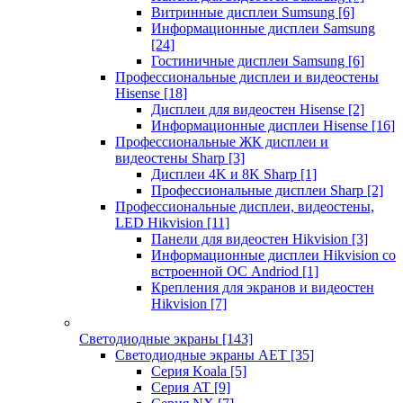
Витринные дисплеи Sumsung
[6]
Информационные дисплеи Samsung
[24]
Гостиничные дисплеи Samsung
[6]
Профессиональные дисплеи и видеостены
Hisense
[18]
Дисплеи для видеостен Hisense
[2]
Информационные дисплеи Hisense
[16]
Профессиональные ЖК дисплеи и
видеостены Sharp
[3]
Дисплеи 4K и 8K Sharp
[1]
Профессиональные дисплеи Sharp
[2]
Профессиональные дисплеи, видеостены,
LED Hikvision
[11]
Панели для видеостен Hikvision
[3]
Информационные дисплеи Hikvision со
встроенной ОС Andriod
[1]
Крепления для экранов и видеостен
Hikvision
[7]
Светодиодные экраны
[143]
Светодиодные экраны AET
[35]
Cерия Koala
[5]
Серия AT
[9]