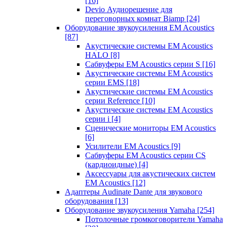
[16]
Devio Аудиорешение для
переговорных комнат Biamp
[24]
Оборудование звукоусиления EM Acoustics
[87]
Акустические системы EM Acoustics
HALO
[8]
Сабвуферы EM Acoustics серии S
[16]
Акустические системы EM Acoustics
серии EMS
[18]
Акустические системы EM Acoustics
серии Reference
[10]
Акустические системы EM Acoustics
серии i
[4]
Сценические мониторы EM Acoustics
[6]
Усилители EM Acoustics
[9]
Сабвуферы EM Acoustics серии CS
(кардиоидные)
[4]
Аксессуары для акустических систем
EM Acoustics
[12]
Адаптеры Audinate Dante для звукового
оборудования
[13]
Оборудование звукоусиления Yamaha
[254]
Потолочные громкоговорители Yamaha