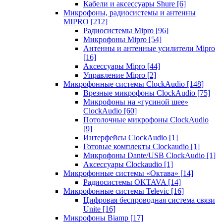
Кабели и аксессуары Shure
[6]
Микрофоны, радиосистемы и антенны
MIPRO
[212]
Радиосистемы Mipro
[96]
Микрофоны Mipro
[54]
Антенны и антенные усилители Mipro
[16]
Аксессуары Mipro
[44]
Управление Mipro
[2]
Микрофонные системы ClockAudio
[148]
Врезные микрофоны ClockAudio
[75]
Микрофоны на «гусиной шее»
ClockAudio
[60]
Потолочные микрофоны ClockAudio
[9]
Интерфейсы ClockAudio
[1]
Готовые комплекты Clockaudio
[1]
Микрофоны Dante/USB ClockAudio
[1]
Аксессуары Clockaudio
[1]
Микрофонные системы «Октава»
[14]
Радиосистемы OKTAVA
[14]
Микрофонные системы Televic
[16]
Цифровая беспроводная система связи
Unite
[16]
Микрофоны Biamp
[17]