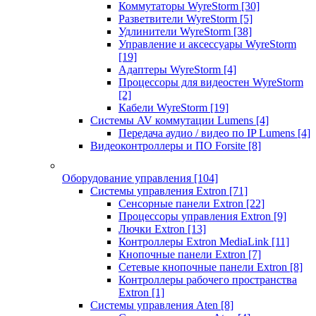
Коммутаторы WyreStorm
[30]
Разветвители WyreStorm
[5]
Удлинители WyreStorm
[38]
Управление и аксессуары WyreStorm
[19]
Адаптеры WyreStorm
[4]
Процессоры для видеостен WyreStorm
[2]
Кабели WyreStorm
[19]
Системы AV коммутации Lumens
[4]
Передача аудио / видео по IP Lumens
[4]
Видеоконтроллеры и ПО Forsite
[8]
Оборудование управления
[104]
Системы управления Extron
[71]
Сенсорные панели Extron
[22]
Процессоры управления Extron
[9]
Лючки Extron
[13]
Контроллеры Extron MediaLink
[11]
Кнопочные панели Extron
[7]
Сетевые кнопочные панели Extron
[8]
Контроллеры рабочего пространства
Extron
[1]
Системы управления Aten
[8]