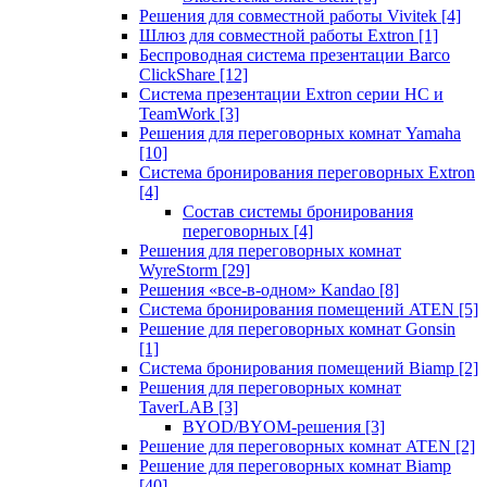
Решения для совместной работы Vivitek
[4]
Шлюз для совместной работы Extron
[1]
Беспроводная система презентации Barco
ClickShare
[12]
Система презентации Extron серии HC и
TeamWork
[3]
Решения для переговорных комнат Yamaha
[10]
Система бронирования переговорных Extron
[4]
Состав системы бронирования
переговорных
[4]
Решения для переговорных комнат
WyreStorm
[29]
Решения «все-в-одном» Kandao
[8]
Система бронирования помещений ATEN
[5]
Решение для переговорных комнат Gonsin
[1]
Система бронирования помещений Biamp
[2]
Решения для переговорных комнат
TaverLAB
[3]
BYOD/BYOM-решения
[3]
Решение для переговорных комнат ATEN
[2]
Решение для переговорных комнат Biamp
[40]