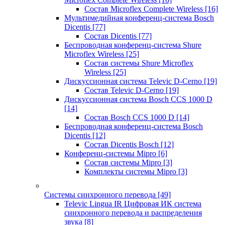
Состав Microflex Complete Wireless
[16]
Мультимедийная конференц-система Bosch
Dicentis
[77]
Состав Dicentis
[77]
Беспроводная конференц-система Shure
Microflex Wireless
[25]
Состав системы Shure Microflex
Wireless
[25]
Дискуссионная система Televic D-Cerno
[19]
Состав Televic D-Cerno
[19]
Дискуссионная система Bosch CCS 1000 D
[14]
Состав Bosch CCS 1000 D
[14]
Беспроводная конференц-система Bosch
Dicentis
[12]
Состав Dicentis Bosch
[12]
Конференц-системы Mipro
[6]
Состав системы Mipro
[3]
Комплекты системы Mipro
[3]
Системы синхронного перевода
[49]
Televic Lingua IR Цифровая ИК система
синхронного перевода и распределения
звука
[8]