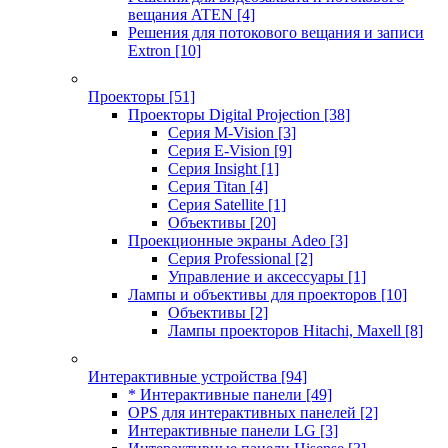
вещания ATEN
[4]
Решения для потокового вещания и записи
Extron
[10]
Проекторы
[51]
Проекторы Digital Projection
[38]
Серия M-Vision
[3]
Серия E-Vision
[9]
Серия Insight
[1]
Серия Titan
[4]
Серия Satellite
[1]
Объективы
[20]
Проекционные экраны Adeo
[3]
Серия Professional
[2]
Управление и аксессуары
[1]
Лампы и объективы для проекторов
[10]
Объективы
[2]
Лампы проекторов Hitachi, Maxell
[8]
Интерактивные устройства
[94]
* Интерактивные панели
[49]
OPS для интерактивных панелей
[2]
Интерактивные панели LG
[3]