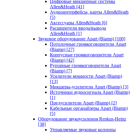
Цифровые микшерные системы
Allen&Heath
[41]
Аудиоинтерфейсы, карты Allen&Heath
[5]
Аксессуары Allen&Heath
[6]
Расширители ввода/вывода
Allen&Heath
[1]
Звуковое оборудование Apart (Biamp)
[100]
Потолочные громкоговорители Apart
(Biamp)
[27]
Корпусные громкоговорители Apart
(Biamp)
[42]
Рупорные громкоговорители Apart
(Biamp)
[7]
Усилители мощности Apart (Biamp)
[13]
Микшеры-усилители Apart (Biamp)
[3]
Источники аудиосигнала Apart (Biamp)
[1]
Предусилители Apart (Biamp)
[2]
Кабельные органайзеры Apart (Biamp)
[5]
Оборудование звукоусиления Renkus-Heinz
[38]
Управляемые звуковые колонны