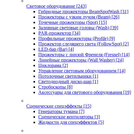
Световое оборудование
[243]
Гибридные прожекторы BeamSpotWash
[31]
Прожекторы с узким лучом (Beam)
[26]
Точечные прожекторы (Spot)
[15]
Заливные световые головы (Wash)
[39]
PAR-прожектор
[34]
Профильные прожекторы (Profile)
[9]
Прожектор следящего света (FollowSpot)
[2]
LED-бар (Bar)
[4]
Прожекторы с линзой Френеля (Fresnel)
[14]
Линейные прожекторы (Wall Washer)
[24]
Циклорама
[2]
Управление световым оборудованием
[14]
Потолочные светильники
[1]
Светодиодный диско-шар
[1]
Стробоскопы
[8]
Аксессуары для светового оборудования
[19]
Сценические спецэффекты
[15]
Генераторы тумана
[7]
Сценические вентиляторы
[3]
Жидкости для спецэффектов
[5]