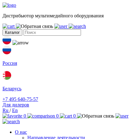
Дистрибьютор мультимедийного оборудования
Каталог
Россия
Беларусь
+7 495 640-75-57
Для дилеров
Ru
/
En
0
0
0
О нас
Направление деятельности