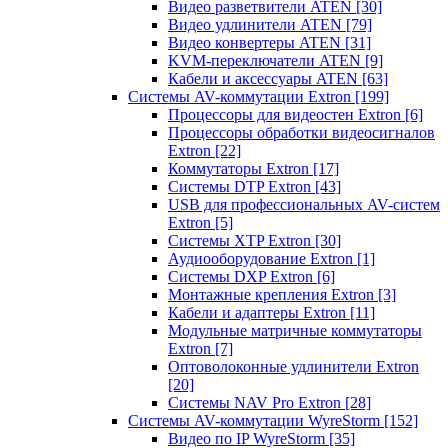
Видео разветвители ATEN
[30]
Видео удлинители ATEN
[79]
Видео конвертеры ATEN
[31]
KVM-переключатели ATEN
[9]
Кабели и аксессуары ATEN
[63]
Системы AV-коммутации Extron
[199]
Процессоры для видеостен Extron
[6]
Процессоры обработки видеосигналов
Extron
[22]
Коммутаторы Extron
[17]
Системы DTP Extron
[43]
USB для профессиональных AV-систем
Extron
[5]
Системы XTP Extron
[30]
Аудиооборудование Extron
[1]
Системы DXP Extron
[6]
Монтажные крепления Extron
[3]
Кабели и адаптеры Extron
[11]
Модульные матричные коммутаторы
Extron
[7]
Оптоволоконные удлинители Extron
[20]
Системы NAV Pro Extron
[28]
Системы AV-коммутации WyreStorm
[152]
Видео по IP WyreStorm
[35]