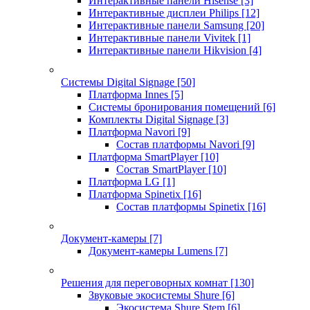
Интерактивные панели Hisense
[3]
Интерактивные дисплеи Philips
[12]
Интерактивные панели Samsung
[20]
Интерактивные панели Vivitek
[1]
Интерактивные панели Hikvision
[4]
Системы Digital Signage
[50]
Платформа Innes
[5]
Системы бронирования помещений
[6]
Комплекты Digital Signage
[3]
Платформа Navori
[9]
Состав платформы Navori
[9]
Платформа SmartPlayer
[10]
Состав SmartPlayer
[10]
Платформа LG
[1]
Платформа Spinetix
[16]
Состав платформы Spinetix
[16]
Документ-камеры
[7]
Документ-камеры Lumens
[7]
Решения для переговорных комнат
[130]
Звуковые экосистемы Shure
[6]
Экосистема Shure Stem
[6]