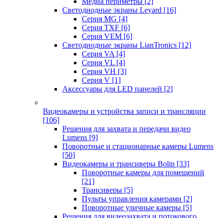
Медиа периметры
[2]
Светодиодные экраны Leyard
[16]
Серия MG
[4]
Серия TXF
[6]
Серия VEM
[6]
Светодиодные экраны LianTronics
[12]
Серия VA
[4]
Серия VL
[4]
Серия VH
[3]
Серия V
[1]
Аксессуары для LED панелей
[2]
Видеокамеры и устройства записи и трансляции
[106]
Решения для захвата и передачи видео
Lumens
[9]
Поворотные и стационарные камеры Lumens
[50]
Видеокамеры и трансиверы Bolin
[33]
Поворотные камеры для помещений
[21]
Трансиверы
[5]
Пульты управления камерами
[2]
Поворотные уличные камеры
[5]
Решения для видеозахвата и потокового