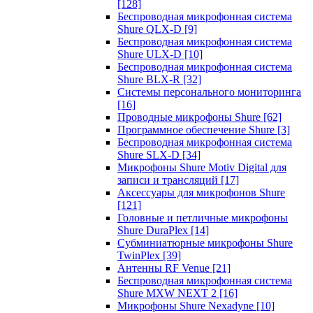
[128]
Беспроводная микрофонная система
Shure QLX-D
[9]
Беспроводная микрофонная система
Shure ULX-D
[10]
Беспроводная микрофонная система
Shure BLX-R
[32]
Системы персонального мониторинга
[16]
Проводные микрофоны Shure
[62]
Программное обеспечение Shure
[3]
Беспроводная микрофонная система
Shure SLX-D
[34]
Микрофоны Shure Motiv Digital для
записи и трансляций
[17]
Аксессуары для микрофонов Shure
[121]
Головные и петличные микрофоны
Shure DuraPlex
[14]
Субминиатюрные микрофоны Shure
TwinPlex
[39]
Антенны RF Venue
[21]
Беспроводная микрофонная система
Shure MXW NEXT 2
[16]
Микрофоны Shure Nexadyne
[10]