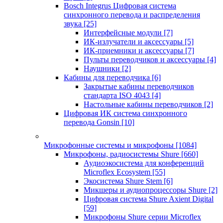
Bosch Integrus Цифровая система
синхронного перевода и распределения
звука
[25]
Интерфейсные модули
[7]
ИК-излучатели и аксессуары
[5]
ИК-приемники и аксессуары
[7]
Пульты переводчиков и аксессуары
[4]
Наушники
[2]
Кабины для переводчика
[6]
Закрытые кабины переводчиков
стандарта ISO 4043
[4]
Настольные кабины переводчиков
[2]
Цифровая ИК система синхронного
перевода Gonsin
[10]
Микрофонные системы и микрофоны
[1084]
Микрофоны, радиосистемы Shure
[660]
Аудиоэкосистема для конференций
Microflex Ecosystem
[55]
Экосистема Shure Stem
[6]
Микшеры и аудиопроцессоры Shure
[2]
Цифровая система Shure Axient Digital
[59]
Микрофоны Shure серии Microflex