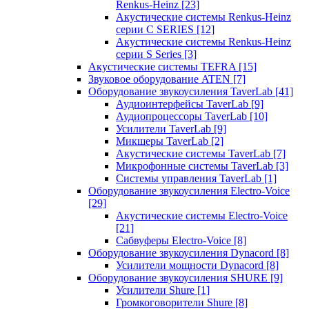
Renkus-Heinz
[23]
Акустические системы Renkus-Heinz
серии C SERIES
[12]
Акустические системы Renkus-Heinz
серии S Series
[3]
Акустические системы TEFRA
[15]
Звуковое оборудование ATEN
[7]
Оборудование звукоусиления TaverLab
[41]
Аудиоинтерфейсы TaverLab
[9]
Аудиопроцессоры TaverLab
[10]
Усилители TaverLab
[9]
Микшеры TaverLab
[2]
Акустические системы TaverLab
[7]
Микрофонные системы TaverLab
[3]
Системы управления TaverLab
[1]
Оборудование звукоусиления Electro-Voice
[29]
Акустические системы Electro-Voice
[21]
Сабвуферы Electro-Voice
[8]
Оборудование звукоусиления Dynacord
[8]
Усилители мощности Dynacord
[8]
Оборудование звукоусиления SHURE
[9]
Усилители Shure
[1]
Громкоговорители Shure
[8]