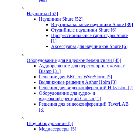
Наушники
[52]
Наушники Shure
[52]
Внутриканальные наушники Shure
[39]
Студийные наушники Shure
[6]
Профессиональные гарнитуры Shure
[1]
Аксессуары для наушников Shure
[6]
Оборудование для видеоконференцсвязи
[45]
Аудиорешение для переговорных комнат
Biamp
[31]
Решение для ВКС от WyreStorm
[5]
Выдвижные решения Arthur Holm
[3]
Решения для видеоконференций Hikvision
[2]
Оборудование для аудио- и
видеоконференций Gonsin
[1]
Решения для видеоконференций TaverLAB
[3]
Шоу-оборудование
[5]
Медиасерверы
[5]