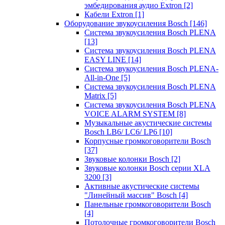
эмбедирования аудио Extron
[2]
Кабели Extron
[1]
Оборудование звукоусиления Bosch
[146]
Система звукоусиления Bosch PLENA
[13]
Система звукоусиления Bosch PLENA
EASY LINE
[14]
Система звукоусиления Bosch PLENA-
All-in-One
[5]
Система звукоусиления Bosch PLENA
Matrix
[5]
Система звукоусиления Bosch PLENA
VOICE ALARM SYSTEM
[8]
Музыкальные акустические системы
Bosch LB6/ LC6/ LP6
[10]
Корпусные громкоговорители Bosch
[37]
Звуковые колонки Bosch
[2]
Звуковые колонки Bosch серии XLA
3200
[3]
Активные акустические системы
"Линейный массив" Bosch
[4]
Панельные громкоговорители Bosch
[4]
Потолочные громкоговорители Bosch