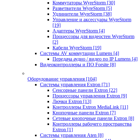
Коммутаторы WyreStorm
[30]
Разветвители WyreStorm
[5]
Удлинители WyreStorm
[38]
Управление и аксессуары WyreStorm
[19]
Адаптеры WyreStorm
[4]
Процессоры для видеостен WyreStorm
[2]
Кабели WyreStorm
[19]
Системы AV коммутации Lumens
[4]
Передача аудио / видео по IP Lumens
[4]
Видеоконтроллеры и ПО Forsite
[8]
Оборудование управления
[104]
Системы управления Extron
[71]
Сенсорные панели Extron
[22]
Процессоры управления Extron
[9]
Лючки Extron
[13]
Контроллеры Extron MediaLink
[11]
Кнопочные панели Extron
[7]
Сетевые кнопочные панели Extron
[8]
Контроллеры рабочего пространства
Extron
[1]
Системы управления Aten
[8]