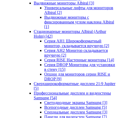
Выдвижные мониторы Albiral
[3]
Универсальные лифты для мониторов
Albiral
[2]
Выдвижные мониторы с
фиксированным углом наклона Albiral
[1]
Стационарные мониторы Albiral (Arthur
Holm)
[42]
Серия AH1 Широкоформатный
монитор, складывается вручную
[2]
Серия AH2 Монитор складывается
вручную
[2]
Серия RISE Настенные мониторы
[14]
Серия DROP Мониторы для установки
в стену
[15]
Опции для мониторов серии RISE и
DROP
[9]
Сверхширокоформатные дисплеи 21:9 Jupiter
[5]
Профессиональные дисплеи и видеостены
Samsung
[54]
Светодиодные экраны Samsung
[3]
Всепогодные дисплеи Samsung
[5]
Специальные дисплеи Samsung
[3]
Панели для видеостен Samsung
[7]