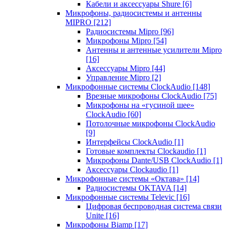
Кабели и аксессуары Shure
[6]
Микрофоны, радиосистемы и антенны
MIPRO
[212]
Радиосистемы Mipro
[96]
Микрофоны Mipro
[54]
Антенны и антенные усилители Mipro
[16]
Аксессуары Mipro
[44]
Управление Mipro
[2]
Микрофонные системы ClockAudio
[148]
Врезные микрофоны ClockAudio
[75]
Микрофоны на «гусиной шее»
ClockAudio
[60]
Потолочные микрофоны ClockAudio
[9]
Интерфейсы ClockAudio
[1]
Готовые комплекты Clockaudio
[1]
Микрофоны Dante/USB ClockAudio
[1]
Аксессуары Clockaudio
[1]
Микрофонные системы «Октава»
[14]
Радиосистемы OKTAVA
[14]
Микрофонные системы Televic
[16]
Цифровая беспроводная система связи
Unite
[16]
Микрофоны Biamp
[17]