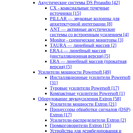
Акустические системы DS Proaudio
[42]
CX - коаксиальные точечные
источники
[15]
PILLAR — звуковые колонны для
архитектурной интеграции
[8]
ANT — активные акустические
системы со встроенным усилением
[4]
Monitor - сценические мониторы
[3]
TAURA — линейный массив
[2]
ERA-i — линейный массив
(инсталляционная версия)
[5]
ERA — линейный массив (прокатная
версия)
[5]
Усилители мощности Powersoft
[49]
Инсталляционные усилители Powersoft
[31]
Туровые усилители Powersoft
[17]
Компактные усилители Powersoft
[1]
Оборудование звукоусиления Extron
[58]
Усилители мощности Extron
[21]
Процессоры обработки сигналов (DSP)
Extron
[17]
Усилители-распределители Extron
[2]
Громкоговорители Extron
[15]
Устройства для деэмбедирования и