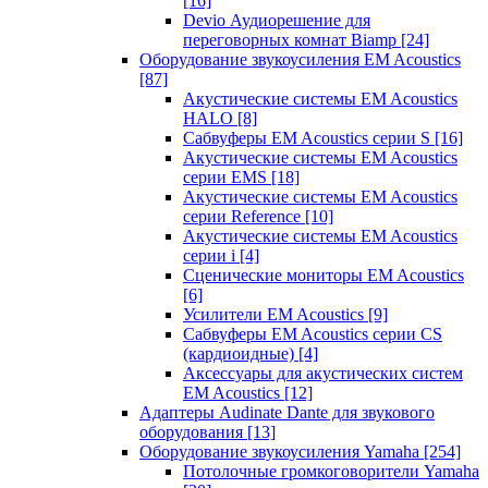
[16]
Devio Аудиорешение для
переговорных комнат Biamp
[24]
Оборудование звукоусиления EM Acoustics
[87]
Акустические системы EM Acoustics
HALO
[8]
Сабвуферы EM Acoustics серии S
[16]
Акустические системы EM Acoustics
серии EMS
[18]
Акустические системы EM Acoustics
серии Reference
[10]
Акустические системы EM Acoustics
серии i
[4]
Сценические мониторы EM Acoustics
[6]
Усилители EM Acoustics
[9]
Сабвуферы EM Acoustics серии CS
(кардиоидные)
[4]
Аксессуары для акустических систем
EM Acoustics
[12]
Адаптеры Audinate Dante для звукового
оборудования
[13]
Оборудование звукоусиления Yamaha
[254]
Потолочные громкоговорители Yamaha