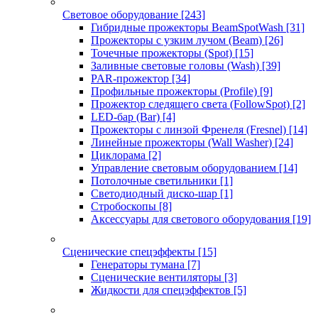
Световое оборудование
[243]
Гибридные прожекторы BeamSpotWash
[31]
Прожекторы с узким лучом (Beam)
[26]
Точечные прожекторы (Spot)
[15]
Заливные световые головы (Wash)
[39]
PAR-прожектор
[34]
Профильные прожекторы (Profile)
[9]
Прожектор следящего света (FollowSpot)
[2]
LED-бар (Bar)
[4]
Прожекторы с линзой Френеля (Fresnel)
[14]
Линейные прожекторы (Wall Washer)
[24]
Циклорама
[2]
Управление световым оборудованием
[14]
Потолочные светильники
[1]
Светодиодный диско-шар
[1]
Стробоскопы
[8]
Аксессуары для светового оборудования
[19]
Сценические спецэффекты
[15]
Генераторы тумана
[7]
Сценические вентиляторы
[3]
Жидкости для спецэффектов
[5]