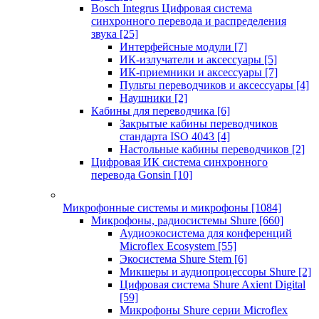
Bosch Integrus Цифровая система
синхронного перевода и распределения
звука
[25]
Интерфейсные модули
[7]
ИК-излучатели и аксессуары
[5]
ИК-приемники и аксессуары
[7]
Пульты переводчиков и аксессуары
[4]
Наушники
[2]
Кабины для переводчика
[6]
Закрытые кабины переводчиков
стандарта ISO 4043
[4]
Настольные кабины переводчиков
[2]
Цифровая ИК система синхронного
перевода Gonsin
[10]
Микрофонные системы и микрофоны
[1084]
Микрофоны, радиосистемы Shure
[660]
Аудиоэкосистема для конференций
Microflex Ecosystem
[55]
Экосистема Shure Stem
[6]
Микшеры и аудиопроцессоры Shure
[2]
Цифровая система Shure Axient Digital
[59]
Микрофоны Shure серии Microflex