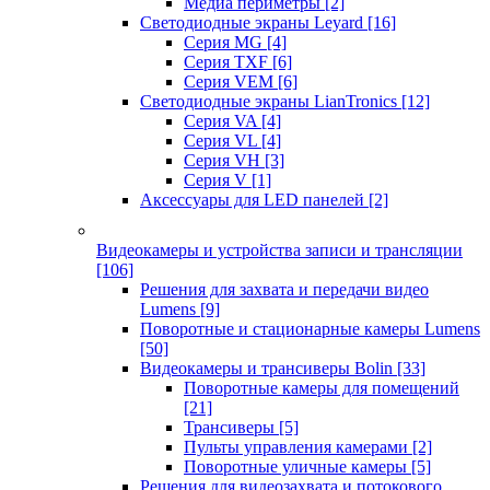
Медиа периметры
[2]
Светодиодные экраны Leyard
[16]
Серия MG
[4]
Серия TXF
[6]
Серия VEM
[6]
Светодиодные экраны LianTronics
[12]
Серия VA
[4]
Серия VL
[4]
Серия VH
[3]
Серия V
[1]
Аксессуары для LED панелей
[2]
Видеокамеры и устройства записи и трансляции
[106]
Решения для захвата и передачи видео
Lumens
[9]
Поворотные и стационарные камеры Lumens
[50]
Видеокамеры и трансиверы Bolin
[33]
Поворотные камеры для помещений
[21]
Трансиверы
[5]
Пульты управления камерами
[2]
Поворотные уличные камеры
[5]
Решения для видеозахвата и потокового