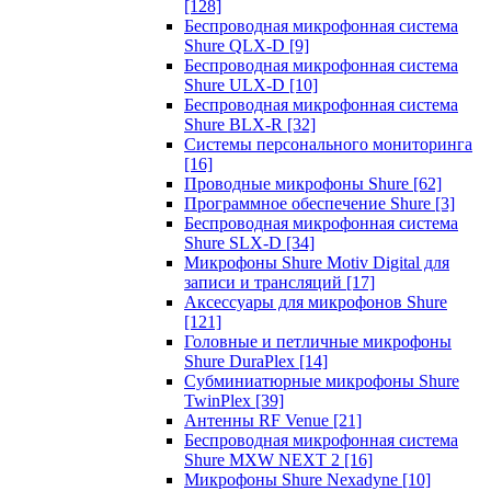
[128]
Беспроводная микрофонная система
Shure QLX-D
[9]
Беспроводная микрофонная система
Shure ULX-D
[10]
Беспроводная микрофонная система
Shure BLX-R
[32]
Системы персонального мониторинга
[16]
Проводные микрофоны Shure
[62]
Программное обеспечение Shure
[3]
Беспроводная микрофонная система
Shure SLX-D
[34]
Микрофоны Shure Motiv Digital для
записи и трансляций
[17]
Аксессуары для микрофонов Shure
[121]
Головные и петличные микрофоны
Shure DuraPlex
[14]
Субминиатюрные микрофоны Shure
TwinPlex
[39]
Антенны RF Venue
[21]
Беспроводная микрофонная система
Shure MXW NEXT 2
[16]
Микрофоны Shure Nexadyne
[10]