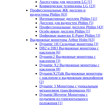
Аксессуары для дисплеев LG
[1]
Коммерческие телевизоры LG
[23]
Профессиональные ЖК дисплеи и
видеостены Philips
[63]
Интерактивные дисплеи Philips
[11]
Дисплеи для видеостен Philips
[5]
Профессиональные дисплеи Philips
[43]
Особо яркие дисплеи Philips
[1]
Цифровые вывески E-Paper Philips
[3]
Выдвижные мониторы Arthur Holm
[63]
Dynamic 1Н Складные мониторы
[3]
DB2 и DB3 Выдвижные мониторы с
наклоном
[6]
Dynamic2 Выдвижные мониторы с
наклоном
[3]
Dynamic X2 Выдвижные мониторы с
наклоном
[8]
DynamicX2Talk Выдвижные мониторы
с наклоном и выдвижным микрофоном
[2]
Dynamic 3 Мониторы с уникальным
механизмом трансформации
[6]
Dynamic3Reverse Мониторы с
подъемом из горизонтального
положения
[1]