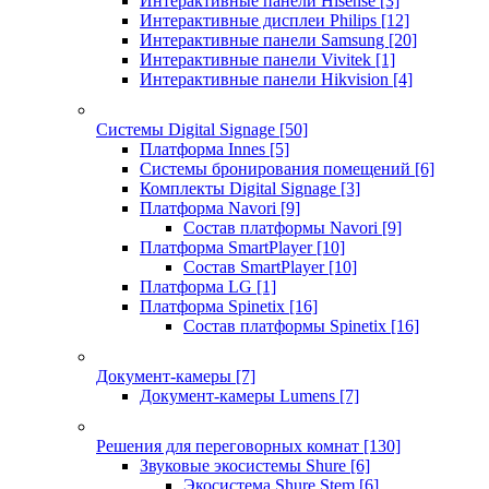
Интерактивные панели Hisense
[3]
Интерактивные дисплеи Philips
[12]
Интерактивные панели Samsung
[20]
Интерактивные панели Vivitek
[1]
Интерактивные панели Hikvision
[4]
Системы Digital Signage
[50]
Платформа Innes
[5]
Системы бронирования помещений
[6]
Комплекты Digital Signage
[3]
Платформа Navori
[9]
Состав платформы Navori
[9]
Платформа SmartPlayer
[10]
Состав SmartPlayer
[10]
Платформа LG
[1]
Платформа Spinetix
[16]
Состав платформы Spinetix
[16]
Документ-камеры
[7]
Документ-камеры Lumens
[7]
Решения для переговорных комнат
[130]
Звуковые экосистемы Shure
[6]
Экосистема Shure Stem
[6]