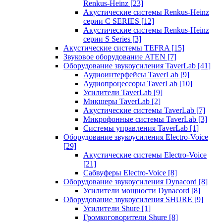
Renkus-Heinz
[23]
Акустические системы Renkus-Heinz
серии C SERIES
[12]
Акустические системы Renkus-Heinz
серии S Series
[3]
Акустические системы TEFRA
[15]
Звуковое оборудование ATEN
[7]
Оборудование звукоусиления TaverLab
[41]
Аудиоинтерфейсы TaverLab
[9]
Аудиопроцессоры TaverLab
[10]
Усилители TaverLab
[9]
Микшеры TaverLab
[2]
Акустические системы TaverLab
[7]
Микрофонные системы TaverLab
[3]
Системы управления TaverLab
[1]
Оборудование звукоусиления Electro-Voice
[29]
Акустические системы Electro-Voice
[21]
Сабвуферы Electro-Voice
[8]
Оборудование звукоусиления Dynacord
[8]
Усилители мощности Dynacord
[8]
Оборудование звукоусиления SHURE
[9]
Усилители Shure
[1]
Громкоговорители Shure
[8]