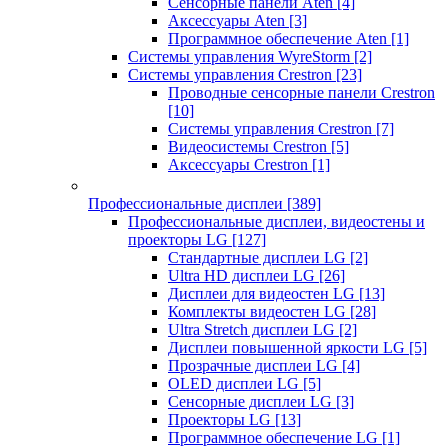
Сенсорные панели Aten
[4]
Аксессуары Aten
[3]
Программное обеспечение Aten
[1]
Системы управления WyreStorm
[2]
Системы управления Crestron
[23]
Проводные сенсорные панели Crestron
[10]
Системы управления Crestron
[7]
Видеосистемы Crestron
[5]
Аксессуары Crestron
[1]
Профессиональные дисплеи
[389]
Профессиональные дисплеи, видеостены и
проекторы LG
[127]
Стандартные дисплеи LG
[2]
Ultra HD дисплеи LG
[26]
Дисплеи для видеостен LG
[13]
Комплекты видеостен LG
[28]
Ultra Stretch дисплеи LG
[2]
Дисплеи повышенной яркости LG
[5]
Прозрачные дисплеи LG
[4]
OLED дисплеи LG
[5]
Сенсорные дисплеи LG
[3]
Проекторы LG
[13]
Программное обеспечение LG
[1]