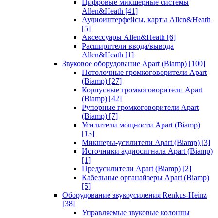
Цифровые микшерные системы
Allen&Heath
[41]
Аудиоинтерфейсы, карты Allen&Heath
[5]
Аксессуары Allen&Heath
[6]
Расширители ввода/вывода
Allen&Heath
[1]
Звуковое оборудование Apart (Biamp)
[100]
Потолочные громкоговорители Apart
(Biamp)
[27]
Корпусные громкоговорители Apart
(Biamp)
[42]
Рупорные громкоговорители Apart
(Biamp)
[7]
Усилители мощности Apart (Biamp)
[13]
Микшеры-усилители Apart (Biamp)
[3]
Источники аудиосигнала Apart (Biamp)
[1]
Предусилители Apart (Biamp)
[2]
Кабельные органайзеры Apart (Biamp)
[5]
Оборудование звукоусиления Renkus-Heinz
[38]
Управляемые звуковые колонны