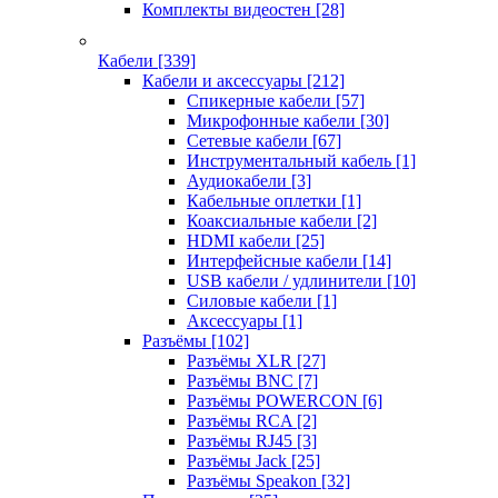
Комплекты видеостен
[28]
Кабели
[339]
Кабели и аксессуары
[212]
Спикерные кабели
[57]
Микрофонные кабели
[30]
Сетевые кабели
[67]
Инструментальный кабель
[1]
Аудиокабели
[3]
Кабельные оплетки
[1]
Коаксиальные кабели
[2]
HDMI кабели
[25]
Интерфейсные кабели
[14]
USB кабели / удлинители
[10]
Силовые кабели
[1]
Аксессуары
[1]
Разъёмы
[102]
Разъёмы XLR
[27]
Разъёмы BNC
[7]
Разъёмы POWERCON
[6]
Разъёмы RCA
[2]
Разъёмы RJ45
[3]
Разъёмы Jack
[25]
Разъёмы Speakon
[32]