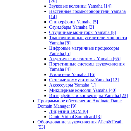
[20]
Звуковые колонны Yamaha
[14]
Настенные громкоговорители Yamaha
[14]
Спикерфоны Yamaha
[5]
Саундбары Yamaha
[3]
Студийные мониторы Yamaha
[8]
Трансляционные усилители мощности
Yamaha
[8]
Цифровые матричные процессоры
Yamaha
[5]
Акустические системы Yamaha
[65]
Портативные системы звукоусиления
Yamaha
[4]
Усилители Yamaha
[16]
Сетевые коммутаторы Yamaha
[12]
Аксессуары Yamaha
[1]
Микшерные консоли Yamaha
[40]
Интерфейсы и конвертеры Yamaha
[23]
Программное обеспечение Audinate Dante
Domain Manager
[9]
Лицензии DDM
[6]
Dante Virtual Soundcard
[3]
Оборудование звукоусиления Allen&Heath
[53]