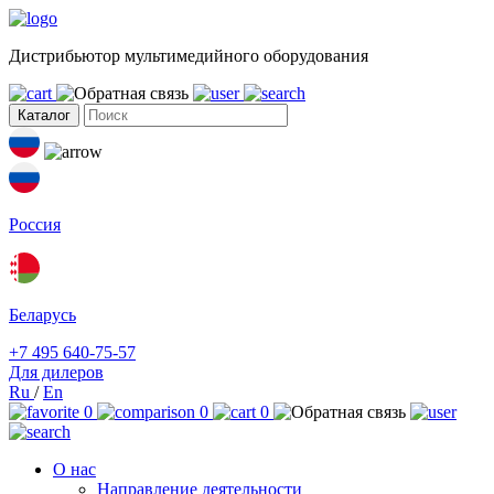
Дистрибьютор мультимедийного оборудования
Каталог
Россия
Беларусь
+7 495 640-75-57
Для дилеров
Ru
/
En
0
0
0
О нас
Направление деятельности