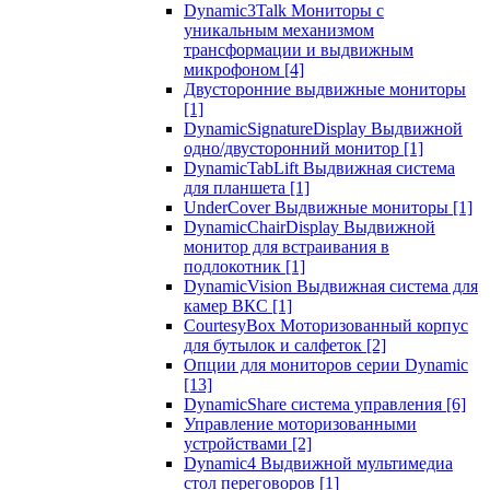
Dynamic3Talk Мониторы с
уникальным механизмом
трансформации и выдвижным
микрофоном
[4]
Двусторонние выдвижные мониторы
[1]
DynamicSignatureDisplay Выдвижной
одно/двусторонний монитор
[1]
DynamicTabLift Выдвижная система
для планшета
[1]
UnderCover Выдвижные мониторы
[1]
DynamicChairDisplay Выдвижной
монитор для встраивания в
подлокотник
[1]
DynamicVision Выдвижная система для
камер ВКС
[1]
CourtesyBox Моторизованный корпус
для бутылок и салфеток
[2]
Опции для мониторов серии Dynamic
[13]
DynamicShare система управления
[6]
Управление моторизованными
устройствами
[2]
Dynamic4 Выдвижной мультимедиа
стол переговоров
[1]