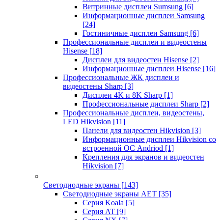
Витринные дисплеи Sumsung
[6]
Информационные дисплеи Samsung
[24]
Гостиничные дисплеи Samsung
[6]
Профессиональные дисплеи и видеостены
Hisense
[18]
Дисплеи для видеостен Hisense
[2]
Информационные дисплеи Hisense
[16]
Профессиональные ЖК дисплеи и
видеостены Sharp
[3]
Дисплеи 4K и 8K Sharp
[1]
Профессиональные дисплеи Sharp
[2]
Профессиональные дисплеи, видеостены,
LED Hikvision
[11]
Панели для видеостен Hikvision
[3]
Информационные дисплеи Hikvision со
встроенной ОС Andriod
[1]
Крепления для экранов и видеостен
Hikvision
[7]
Светодиодные экраны
[143]
Светодиодные экраны AET
[35]
Cерия Koala
[5]
Серия AT
[9]