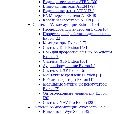
Видео разветвители ATEN
[30]
Видео удлинители ATEN
[79]
Видео конвертеры ATEN
[31]
KVM-переключатели ATEN
[9]
Кабели и аксессуары ATEN
[63]
Системы AV-коммутации Extron
[199]
Процессоры для видеостен Extron
[6]
Процессоры обработки видеосигналов
Extron
[22]
Коммутаторы Extron
[17]
Системы DTP Extron
[43]
USB для профессиональных AV-систем
Extron
[5]
Системы XTP Extron
[30]
Аудиооборудование Extron
[1]
Системы DXP Extron
[6]
Монтажные крепления Extron
[3]
Кабели и адаптеры Extron
[11]
Модульные матричные коммутаторы
Extron
[7]
Оптоволоконные удлинители Extron
[20]
Системы NAV Pro Extron
[28]
Системы AV-коммутации WyreStorm
[152]
Видео по IP WyreStorm
[35]