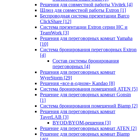
Решения для совместной работы Vivitek
[4]
Шлюз для совместной работы Extron
[1]
Беспроводная система презентации Barco
ClickShare
[12]
Система презентации Extron серии HC и
TeamWork
[3]
Решения для переговорных комнат Yamaha
[10]
Система бронирования переговорных Extron
[4]
Состав системы бронирования
переговорных
[4]
Решения для переговорных комнат
WyreStorm
[29]
Решения «все-в-одном» Kandao
[8]
Система бронирования помещений ATEN
[5]
Решение для переговорных комнат Gonsin
[1]
Система бронирования помещений Biamp
[2]
Решения для переговорных комнат
TaverLAB
[3]
BYOD/BYOM-решения
[3]
Решение для переговорных комнат ATEN
[2]
Решение для переговорных комнат Biamp
[40]