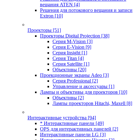
вещания ATEN
[4]
Решения для потокового вещания и записи
Extron
[10]
Проекторы
[51]
Проекторы Digital Projection
[38]
Серия M-Vision
[3]
Серия E-Vision
[9]
Серия Insight
[1]
Серия Titan
[4]
Серия Satellite
[1]
Объективы
[20]
Проекционные экраны Adeo
[3]
Серия Professional
[2]
Управление и аксессуары
[1]
Лампы и объективы для проекторов
[10]
Объективы
[2]
Лампы проекторов Hitachi, Maxell
[8]
Интерактивные устройства
[94]
* Интерактивные панели
[49]
OPS для интерактивных панелей
[2]
Интерактивные панели LG
[3]