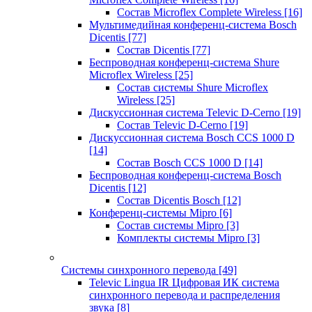
Состав Microflex Complete Wireless
[16]
Мультимедийная конференц-система Bosch
Dicentis
[77]
Состав Dicentis
[77]
Беспроводная конференц-система Shure
Microflex Wireless
[25]
Состав системы Shure Microflex
Wireless
[25]
Дискуссионная система Televic D-Cerno
[19]
Состав Televic D-Cerno
[19]
Дискуссионная система Bosch CCS 1000 D
[14]
Состав Bosch CCS 1000 D
[14]
Беспроводная конференц-система Bosch
Dicentis
[12]
Состав Dicentis Bosch
[12]
Конференц-системы Mipro
[6]
Состав системы Mipro
[3]
Комплекты системы Mipro
[3]
Системы синхронного перевода
[49]
Televic Lingua IR Цифровая ИК система
синхронного перевода и распределения
звука
[8]