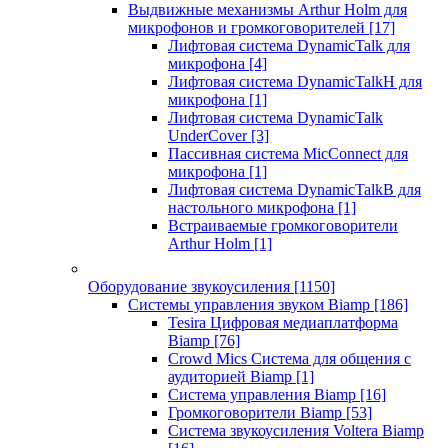
Выдвижные механизмы Arthur Holm для
микрофонов и громкоговорителей
[17]
Лифтовая система DynamicTalk для
микрофона
[4]
Лифтовая система DynamicTalkH для
микрофона
[1]
Лифтовая система DynamicTalk
UnderCover
[3]
Пассивная система MicConnect для
микрофона
[1]
Лифтовая система DynamicTalkB для
настольного микрофона
[1]
Встраиваемые громкоговорители
Arthur Holm
[1]
Оборудование звукоусиления
[1150]
Системы управления звуком Biamp
[186]
Tesira Цифровая медиаплатформа
Biamp
[76]
Crowd Mics Система для общения с
аудиторией Biamp
[1]
Система управления Biamp
[16]
Громкоговорители Biamp
[53]
Система звукоусиления Voltera Biamp