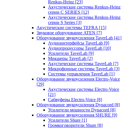
Renkus-Heinz
[23]
Акустические системы Renkus-Heinz
серии C SERIES
[12]
Акустические системы Renkus-Heinz
серии S Series
[3]
Акустические системы TEFRA
[15]
Звуковое оборудование ATEN
[7]
Оборудование звукоусиления TaverLab
[41]
Аудиоинтерфейсы TaverLab
[9]
Аудиопроцессоры TaverLab
[10]
Усилители TaverLab
[9]
Микшеры TaverLab
[2]
Акустические системы TaverLab
[7]
Микрофонные системы TaverLab
[3]
Системы управления TaverLab
[1]
Оборудование звукоусиления Electro-Voice
[29]
Акустические системы Electro-Voice
[21]
Сабвуферы Electro-Voice
[8]
Оборудование звукоусиления Dynacord
[8]
Усилители мощности Dynacord
[8]
Оборудование звукоусиления SHURE
[9]
Усилители Shure
[1]
Громкоговорители Shure
[8]