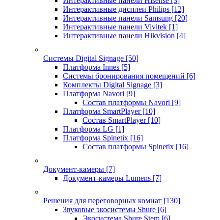
Интерактивные панели Hisense
[3]
Интерактивные дисплеи Philips
[12]
Интерактивные панели Samsung
[20]
Интерактивные панели Vivitek
[1]
Интерактивные панели Hikvision
[4]
Системы Digital Signage
[50]
Платформа Innes
[5]
Системы бронирования помещений
[6]
Комплекты Digital Signage
[3]
Платформа Navori
[9]
Состав платформы Navori
[9]
Платформа SmartPlayer
[10]
Состав SmartPlayer
[10]
Платформа LG
[1]
Платформа Spinetix
[16]
Состав платформы Spinetix
[16]
Документ-камеры
[7]
Документ-камеры Lumens
[7]
Решения для переговорных комнат
[130]
Звуковые экосистемы Shure
[6]
Экосистема Shure Stem
[6]