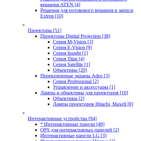
вещания ATEN
[4]
Решения для потокового вещания и записи
Extron
[10]
Проекторы
[51]
Проекторы Digital Projection
[38]
Серия M-Vision
[3]
Серия E-Vision
[9]
Серия Insight
[1]
Серия Titan
[4]
Серия Satellite
[1]
Объективы
[20]
Проекционные экраны Adeo
[3]
Серия Professional
[2]
Управление и аксессуары
[1]
Лампы и объективы для проекторов
[10]
Объективы
[2]
Лампы проекторов Hitachi, Maxell
[8]
Интерактивные устройства
[94]
* Интерактивные панели
[49]
OPS для интерактивных панелей
[2]
Интерактивные панели LG
[3]