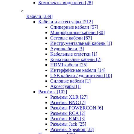
Комплекты видеостен
[28]
Кабели
[339]
Кабели и аксессуары
[212]
Спикерные кабели
[57]
Микрофонные кабели
[30]
Сетевые кабели
[67]
Инструментальный кабель
[1]
Аудиокабели
[3]
Кабельные оплетки
[1]
Коаксиальные кабели
[2]
HDMI кабели
[25]
Интерфейсные кабели
[14]
USB кабели / удлинители
[10]
Силовые кабели
[1]
Аксессуары
[1]
Разъёмы
[102]
Разъёмы XLR
[27]
Разъёмы BNC
[7]
Разъёмы POWERCON
[6]
Разъёмы RCA
[2]
Разъёмы RJ45
[3]
Разъёмы Jack
[25]
Разъёмы Speakon
[32]