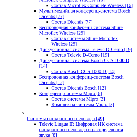
Состав Microflex Complete Wireless
[16]
Мультимедийная конференц-система Bosch
Dicentis
[77]
Состав Dicentis
[77]
Беспроводная конференц-система Shure
Microflex Wireless
[25]
Состав системы Shure Microflex
Wireless
[25]
Дискуссионная система Televic D-Cerno
[19]
Состав Televic D-Cerno
[19]
Дискуссионная система Bosch CCS 1000 D
[14]
Состав Bosch CCS 1000 D
[14]
Беспроводная конференц-система Bosch
Dicentis
[12]
Состав Dicentis Bosch
[12]
Конференц-системы Mipro
[6]
Состав системы Mipro
[3]
Комплекты системы Mipro
[3]
Системы синхронного перевода
[49]
Televic Lingua IR Цифровая ИК система
синхронного перевода и распределения
звука
[8]