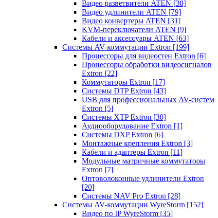
Видео разветвители ATEN
[30]
Видео удлинители ATEN
[79]
Видео конвертеры ATEN
[31]
KVM-переключатели ATEN
[9]
Кабели и аксессуары ATEN
[63]
Системы AV-коммутации Extron
[199]
Процессоры для видеостен Extron
[6]
Процессоры обработки видеосигналов
Extron
[22]
Коммутаторы Extron
[17]
Системы DTP Extron
[43]
USB для профессиональных AV-систем
Extron
[5]
Системы XTP Extron
[30]
Аудиооборудование Extron
[1]
Системы DXP Extron
[6]
Монтажные крепления Extron
[3]
Кабели и адаптеры Extron
[11]
Модульные матричные коммутаторы
Extron
[7]
Оптоволоконные удлинители Extron
[20]
Системы NAV Pro Extron
[28]
Системы AV-коммутации WyreStorm
[152]
Видео по IP WyreStorm
[35]