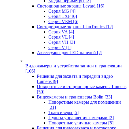
Медиа периметры
[2]
Светодиодные экраны Leyard
[16]
Серия MG
[4]
Серия TXF
[6]
Серия VEM
[6]
Светодиодные экраны LianTronics
[12]
Серия VA
[4]
Серия VL
[4]
Серия VH
[3]
Серия V
[1]
Аксессуары для LED панелей
[2]
Видеокамеры и устройства записи и трансляции
[106]
Решения для захвата и передачи видео
Lumens
[9]
Поворотные и стационарные камеры Lumens
[50]
Видеокамеры и трансиверы Bolin
[33]
Поворотные камеры для помещений
[21]
Трансиверы
[5]
Пульты управления камерами
[2]
Поворотные уличные камеры
[5]
Решения для видеозахвата и потокового