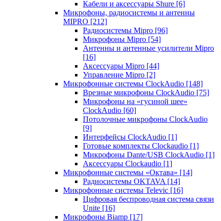
Кабели и аксессуары Shure
[6]
Микрофоны, радиосистемы и антенны
MIPRO
[212]
Радиосистемы Mipro
[96]
Микрофоны Mipro
[54]
Антенны и антенные усилители Mipro
[16]
Аксессуары Mipro
[44]
Управление Mipro
[2]
Микрофонные системы ClockAudio
[148]
Врезные микрофоны ClockAudio
[75]
Микрофоны на «гусиной шее»
ClockAudio
[60]
Потолочные микрофоны ClockAudio
[9]
Интерфейсы ClockAudio
[1]
Готовые комплекты Clockaudio
[1]
Микрофоны Dante/USB ClockAudio
[1]
Аксессуары Clockaudio
[1]
Микрофонные системы «Октава»
[14]
Радиосистемы OKTAVA
[14]
Микрофонные системы Televic
[16]
Цифровая беспроводная система связи
Unite
[16]
Микрофоны Biamp
[17]