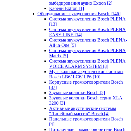
эмбедирования аудио Extron
[2]
Кабели Extron
[1]
Оборудование звукоусиления Bosch
[146]
Система звукоусиления Bosch PLENA
[13]
Система звукоусиления Bosch PLENA
EASY LINE
[14]
Система звукоусиления Bosch PLENA-
All-in-One
[5]
Система звукоусиления Bosch PLENA
Matrix
[5]
Система звукоусиления Bosch PLENA
VOICE ALARM SYSTEM
[8]
Музыкальные акустические системы
Bosch LB6/ LC6/ LP6
[10]
Корпусные громкоговорители Bosch
[37]
Звуковые колонки Bosch
[2]
Звуковые колонки Bosch серии XLA
3200
[3]
Активные акустические системы
"Линейный массив" Bosch
[4]
Панельные громкоговорители Bosch
[4]
Потолочные громкоговорители Bosch