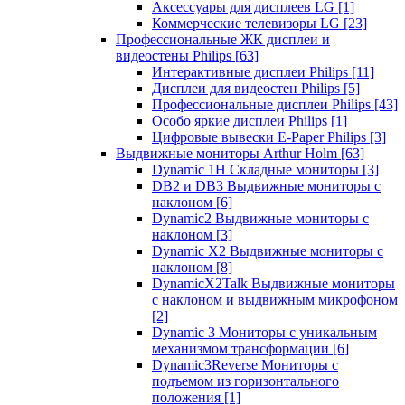
Аксессуары для дисплеев LG
[1]
Коммерческие телевизоры LG
[23]
Профессиональные ЖК дисплеи и
видеостены Philips
[63]
Интерактивные дисплеи Philips
[11]
Дисплеи для видеостен Philips
[5]
Профессиональные дисплеи Philips
[43]
Особо яркие дисплеи Philips
[1]
Цифровые вывески E-Paper Philips
[3]
Выдвижные мониторы Arthur Holm
[63]
Dynamic 1Н Складные мониторы
[3]
DB2 и DB3 Выдвижные мониторы с
наклоном
[6]
Dynamic2 Выдвижные мониторы с
наклоном
[3]
Dynamic X2 Выдвижные мониторы с
наклоном
[8]
DynamicX2Talk Выдвижные мониторы
с наклоном и выдвижным микрофоном
[2]
Dynamic 3 Мониторы с уникальным
механизмом трансформации
[6]
Dynamic3Reverse Мониторы с
подъемом из горизонтального
положения
[1]