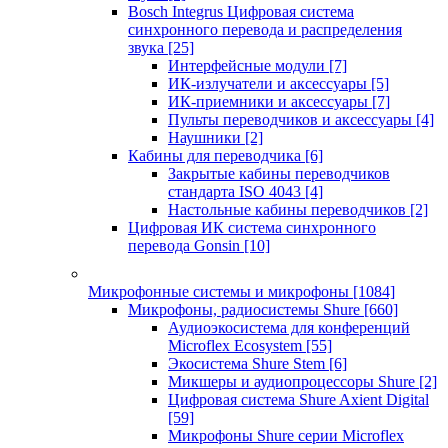
Bosch Integrus Цифровая система
синхронного перевода и распределения
звука
[25]
Интерфейсные модули
[7]
ИК-излучатели и аксессуары
[5]
ИК-приемники и аксессуары
[7]
Пульты переводчиков и аксессуары
[4]
Наушники
[2]
Кабины для переводчика
[6]
Закрытые кабины переводчиков
стандарта ISO 4043
[4]
Настольные кабины переводчиков
[2]
Цифровая ИК система синхронного
перевода Gonsin
[10]
Микрофонные системы и микрофоны
[1084]
Микрофоны, радиосистемы Shure
[660]
Аудиоэкосистема для конференций
Microflex Ecosystem
[55]
Экосистема Shure Stem
[6]
Микшеры и аудиопроцессоры Shure
[2]
Цифровая система Shure Axient Digital
[59]
Микрофоны Shure серии Microflex