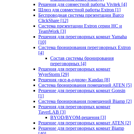
Решения для совместной работы Vivitek
[4]
Шлюз для совместной работы Extron
[1]
Беспроводная система презентации Barco
ClickShare
[12]
Система презентации Extron серии HC и
TeamWork
[3]
Решения для переговорных комнат Yamaha
[10]
Система бронирования переговорных Extron
[4]
Состав системы бронирования
переговорных
[4]
Решения для переговорных комнат
WyreStorm
[29]
Решения «все-в-одном» Kandao
[8]
Система бронирования помещений ATEN
[5]
Решение для переговорных комнат Gonsin
[1]
Система бронирования помещений Biamp
[2]
Решения для переговорных комнат
TaverLAB
[3]
BYOD/BYOM-решения
[3]
Решение для переговорных комнат ATEN
[2]
Решение для переговорных комнат Biamp
[40]