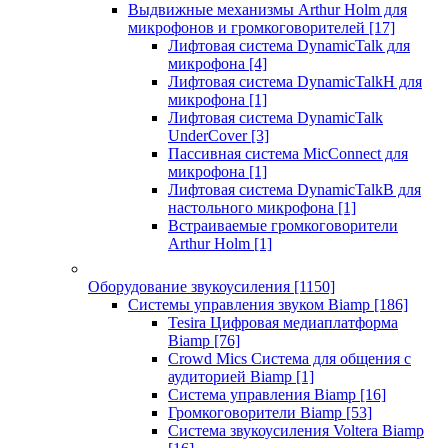
Выдвижные механизмы Arthur Holm для
микрофонов и громкоговорителей
[17]
Лифтовая система DynamicTalk для
микрофона
[4]
Лифтовая система DynamicTalkH для
микрофона
[1]
Лифтовая система DynamicTalk
UnderCover
[3]
Пассивная система MicConnect для
микрофона
[1]
Лифтовая система DynamicTalkB для
настольного микрофона
[1]
Встраиваемые громкоговорители
Arthur Holm
[1]
Оборудование звукоусиления
[1150]
Системы управления звуком Biamp
[186]
Tesira Цифровая медиаплатформа
Biamp
[76]
Crowd Mics Система для общения с
аудиторией Biamp
[1]
Система управления Biamp
[16]
Громкоговорители Biamp
[53]
Система звукоусиления Voltera Biamp