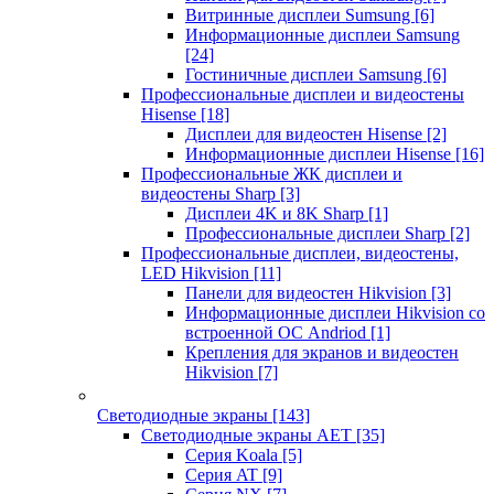
Витринные дисплеи Sumsung
[6]
Информационные дисплеи Samsung
[24]
Гостиничные дисплеи Samsung
[6]
Профессиональные дисплеи и видеостены
Hisense
[18]
Дисплеи для видеостен Hisense
[2]
Информационные дисплеи Hisense
[16]
Профессиональные ЖК дисплеи и
видеостены Sharp
[3]
Дисплеи 4K и 8K Sharp
[1]
Профессиональные дисплеи Sharp
[2]
Профессиональные дисплеи, видеостены,
LED Hikvision
[11]
Панели для видеостен Hikvision
[3]
Информационные дисплеи Hikvision со
встроенной ОС Andriod
[1]
Крепления для экранов и видеостен
Hikvision
[7]
Светодиодные экраны
[143]
Светодиодные экраны AET
[35]
Cерия Koala
[5]
Серия AT
[9]