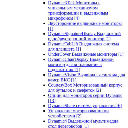
Dynamic3Talk Мониторы с
уникальным механизмом
трансформации и выдвижным
микрофоном
[4]
Двусторонние выдвижные мониторы
[1]
DynamicSignatureDisplay Выдвижной
одно/двусторонний монитор
[1]
DynamicTabLift Выдвижная система
для планшета
[1]
UnderCover Выдвижные мониторы
[1]
DynamicChairDisplay Выдвижной
монитор для встраивания в
подлокотник
[1]
DynamicVision Выдвижная система для
камер ВКС
[1]
CourtesyBox Моторизованный корпус
для бутылок и салфеток
[2]
Опции для мониторов серии Dynamic
[13]
DynamicShare система управления
[6]
Управление моторизованными
устройствами
[2]
Dynamic4 Выдвижной мультимедиа
стол переговоров
[1]