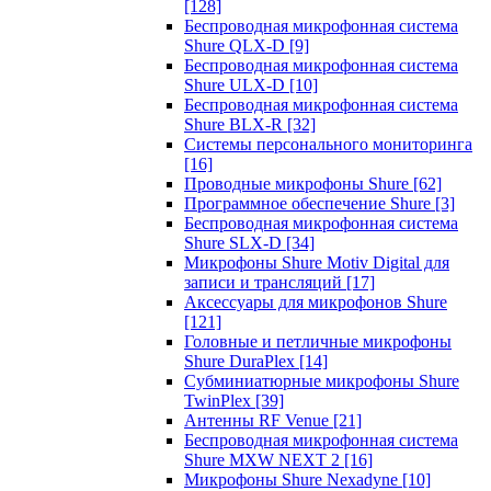
[128]
Беспроводная микрофонная система
Shure QLX-D
[9]
Беспроводная микрофонная система
Shure ULX-D
[10]
Беспроводная микрофонная система
Shure BLX-R
[32]
Системы персонального мониторинга
[16]
Проводные микрофоны Shure
[62]
Программное обеспечение Shure
[3]
Беспроводная микрофонная система
Shure SLX-D
[34]
Микрофоны Shure Motiv Digital для
записи и трансляций
[17]
Аксессуары для микрофонов Shure
[121]
Головные и петличные микрофоны
Shure DuraPlex
[14]
Субминиатюрные микрофоны Shure
TwinPlex
[39]
Антенны RF Venue
[21]
Беспроводная микрофонная система
Shure MXW NEXT 2
[16]
Микрофоны Shure Nexadyne
[10]