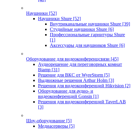
Наушники
[52]
Наушники Shure
[52]
Внутриканальные наушники Shure
[39]
Студийные наушники Shure
[6]
Профессиональные гарнитуры Shure
[1]
Аксессуары для наушников Shure
[6]
Оборудование для видеоконференцсвязи
[45]
Аудиорешение для переговорных комнат
Biamp
[31]
Решение для ВКС от WyreStorm
[5]
Выдвижные решения Arthur Holm
[3]
Решения для видеоконференций Hikvision
[2]
Оборудование для аудио- и
видеоконференций Gonsin
[1]
Решения для видеоконференций TaverLAB
[3]
Шоу-оборудование
[5]
Медиасерверы
[5]