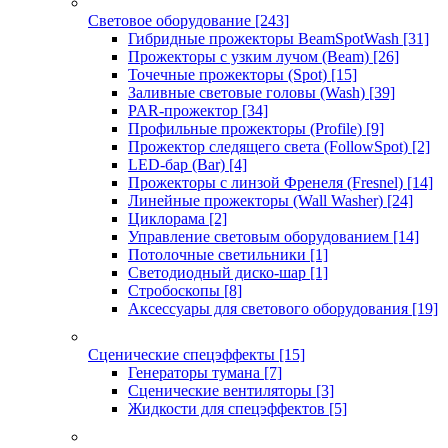
Световое оборудование
[243]
Гибридные прожекторы BeamSpotWash
[31]
Прожекторы с узким лучом (Beam)
[26]
Точечные прожекторы (Spot)
[15]
Заливные световые головы (Wash)
[39]
PAR-прожектор
[34]
Профильные прожекторы (Profile)
[9]
Прожектор следящего света (FollowSpot)
[2]
LED-бар (Bar)
[4]
Прожекторы с линзой Френеля (Fresnel)
[14]
Линейные прожекторы (Wall Washer)
[24]
Циклорама
[2]
Управление световым оборудованием
[14]
Потолочные светильники
[1]
Светодиодный диско-шар
[1]
Стробоскопы
[8]
Аксессуары для светового оборудования
[19]
Сценические спецэффекты
[15]
Генераторы тумана
[7]
Сценические вентиляторы
[3]
Жидкости для спецэффектов
[5]