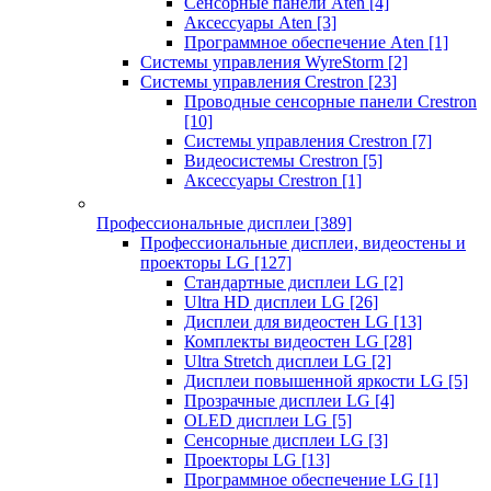
Сенсорные панели Aten
[4]
Аксессуары Aten
[3]
Программное обеспечение Aten
[1]
Системы управления WyreStorm
[2]
Системы управления Crestron
[23]
Проводные сенсорные панели Crestron
[10]
Системы управления Crestron
[7]
Видеосистемы Crestron
[5]
Аксессуары Crestron
[1]
Профессиональные дисплеи
[389]
Профессиональные дисплеи, видеостены и
проекторы LG
[127]
Стандартные дисплеи LG
[2]
Ultra HD дисплеи LG
[26]
Дисплеи для видеостен LG
[13]
Комплекты видеостен LG
[28]
Ultra Stretch дисплеи LG
[2]
Дисплеи повышенной яркости LG
[5]
Прозрачные дисплеи LG
[4]
OLED дисплеи LG
[5]
Сенсорные дисплеи LG
[3]
Проекторы LG
[13]
Программное обеспечение LG
[1]