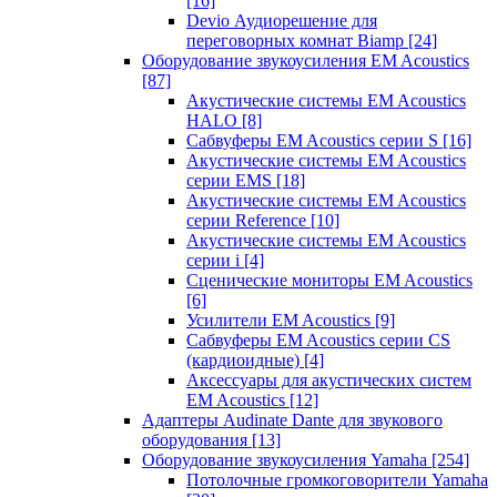
[16]
Devio Аудиорешение для
переговорных комнат Biamp
[24]
Оборудование звукоусиления EM Acoustics
[87]
Акустические системы EM Acoustics
HALO
[8]
Сабвуферы EM Acoustics серии S
[16]
Акустические системы EM Acoustics
серии EMS
[18]
Акустические системы EM Acoustics
серии Reference
[10]
Акустические системы EM Acoustics
серии i
[4]
Сценические мониторы EM Acoustics
[6]
Усилители EM Acoustics
[9]
Сабвуферы EM Acoustics серии CS
(кардиоидные)
[4]
Аксессуары для акустических систем
EM Acoustics
[12]
Адаптеры Audinate Dante для звукового
оборудования
[13]
Оборудование звукоусиления Yamaha
[254]
Потолочные громкоговорители Yamaha