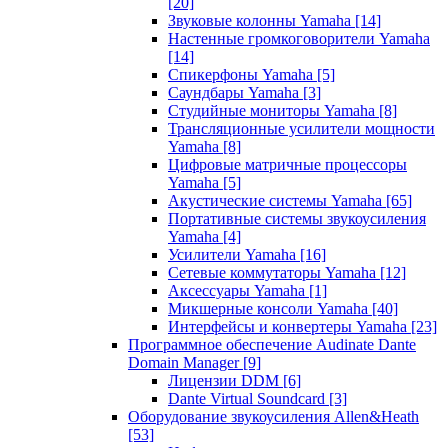
[20]
Звуковые колонны Yamaha
[14]
Настенные громкоговорители Yamaha
[14]
Спикерфоны Yamaha
[5]
Саундбары Yamaha
[3]
Студийные мониторы Yamaha
[8]
Трансляционные усилители мощности
Yamaha
[8]
Цифровые матричные процессоры
Yamaha
[5]
Акустические системы Yamaha
[65]
Портативные системы звукоусиления
Yamaha
[4]
Усилители Yamaha
[16]
Сетевые коммутаторы Yamaha
[12]
Аксессуары Yamaha
[1]
Микшерные консоли Yamaha
[40]
Интерфейсы и конвертеры Yamaha
[23]
Программное обеспечение Audinate Dante
Domain Manager
[9]
Лицензии DDM
[6]
Dante Virtual Soundcard
[3]
Оборудование звукоусиления Allen&Heath
[53]