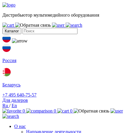
Дистрибьютор мультимедийного оборудования
Каталог
Россия
Беларусь
+7 495 640-75-57
Для дилеров
Ru
/
En
0
0
0
О нас
Направление деятельности