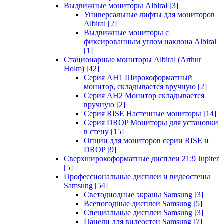
Выдвижные мониторы Albiral
[3]
Универсальные лифты для мониторов
Albiral
[2]
Выдвижные мониторы с
фиксированным углом наклона Albiral
[1]
Стационарные мониторы Albiral (Arthur
Holm)
[42]
Серия AH1 Широкоформатный
монитор, складывается вручную
[2]
Серия AH2 Монитор складывается
вручную
[2]
Серия RISE Настенные мониторы
[14]
Серия DROP Мониторы для установки
в стену
[15]
Опции для мониторов серии RISE и
DROP
[9]
Сверхширокоформатные дисплеи 21:9 Jupiter
[5]
Профессиональные дисплеи и видеостены
Samsung
[54]
Светодиодные экраны Samsung
[3]
Всепогодные дисплеи Samsung
[5]
Специальные дисплеи Samsung
[3]
Панели для видеостен Samsung
[7]