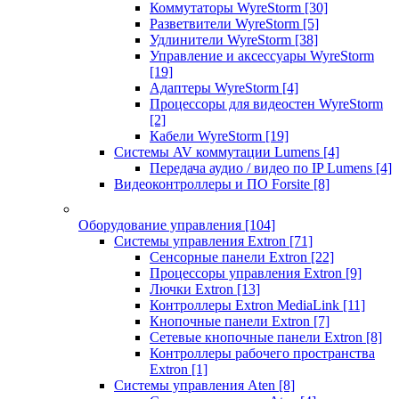
Коммутаторы WyreStorm
[30]
Разветвители WyreStorm
[5]
Удлинители WyreStorm
[38]
Управление и аксессуары WyreStorm
[19]
Адаптеры WyreStorm
[4]
Процессоры для видеостен WyreStorm
[2]
Кабели WyreStorm
[19]
Системы AV коммутации Lumens
[4]
Передача аудио / видео по IP Lumens
[4]
Видеоконтроллеры и ПО Forsite
[8]
Оборудование управления
[104]
Системы управления Extron
[71]
Сенсорные панели Extron
[22]
Процессоры управления Extron
[9]
Лючки Extron
[13]
Контроллеры Extron MediaLink
[11]
Кнопочные панели Extron
[7]
Сетевые кнопочные панели Extron
[8]
Контроллеры рабочего пространства
Extron
[1]
Системы управления Aten
[8]