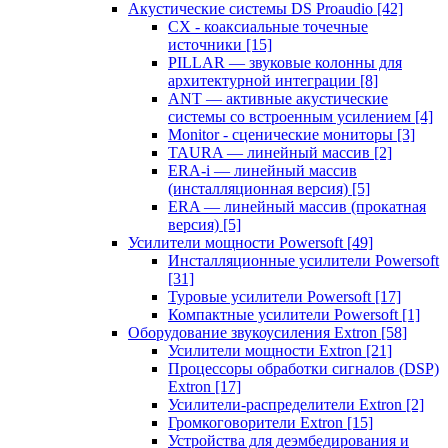
Акустические системы DS Proaudio
[42]
CX - коаксиальные точечные
источники
[15]
PILLAR — звуковые колонны для
архитектурной интеграции
[8]
ANT — активные акустические
системы со встроенным усилением
[4]
Monitor - сценические мониторы
[3]
TAURA — линейный массив
[2]
ERA-i — линейный массив
(инсталляционная версия)
[5]
ERA — линейный массив (прокатная
версия)
[5]
Усилители мощности Powersoft
[49]
Инсталляционные усилители Powersoft
[31]
Туровые усилители Powersoft
[17]
Компактные усилители Powersoft
[1]
Оборудование звукоусиления Extron
[58]
Усилители мощности Extron
[21]
Процессоры обработки сигналов (DSP)
Extron
[17]
Усилители-распределители Extron
[2]
Громкоговорители Extron
[15]
Устройства для деэмбедирования и