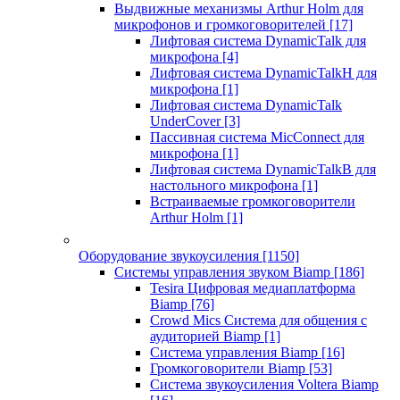
Выдвижные механизмы Arthur Holm для
микрофонов и громкоговорителей
[17]
Лифтовая система DynamicTalk для
микрофона
[4]
Лифтовая система DynamicTalkH для
микрофона
[1]
Лифтовая система DynamicTalk
UnderCover
[3]
Пассивная система MicConnect для
микрофона
[1]
Лифтовая система DynamicTalkB для
настольного микрофона
[1]
Встраиваемые громкоговорители
Arthur Holm
[1]
Оборудование звукоусиления
[1150]
Системы управления звуком Biamp
[186]
Tesira Цифровая медиаплатформа
Biamp
[76]
Crowd Mics Система для общения с
аудиторией Biamp
[1]
Система управления Biamp
[16]
Громкоговорители Biamp
[53]
Система звукоусиления Voltera Biamp