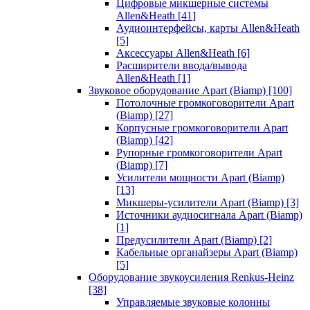
Цифровые микшерные системы
Allen&Heath
[41]
Аудиоинтерфейсы, карты Allen&Heath
[5]
Аксессуары Allen&Heath
[6]
Расширители ввода/вывода
Allen&Heath
[1]
Звуковое оборудование Apart (Biamp)
[100]
Потолочные громкоговорители Apart
(Biamp)
[27]
Корпусные громкоговорители Apart
(Biamp)
[42]
Рупорные громкоговорители Apart
(Biamp)
[7]
Усилители мощности Apart (Biamp)
[13]
Микшеры-усилители Apart (Biamp)
[3]
Источники аудиосигнала Apart (Biamp)
[1]
Предусилители Apart (Biamp)
[2]
Кабельные органайзеры Apart (Biamp)
[5]
Оборудование звукоусиления Renkus-Heinz
[38]
Управляемые звуковые колонны