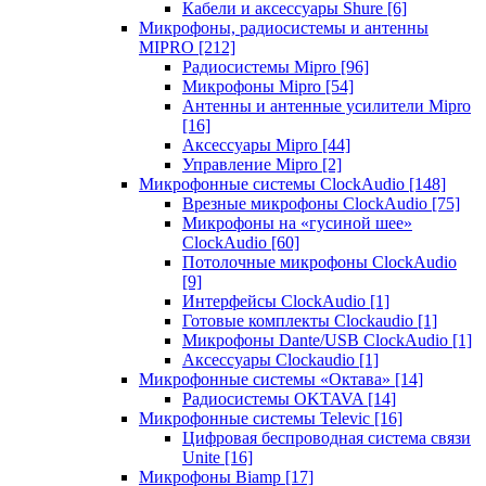
Кабели и аксессуары Shure
[6]
Микрофоны, радиосистемы и антенны
MIPRO
[212]
Радиосистемы Mipro
[96]
Микрофоны Mipro
[54]
Антенны и антенные усилители Mipro
[16]
Аксессуары Mipro
[44]
Управление Mipro
[2]
Микрофонные системы ClockAudio
[148]
Врезные микрофоны ClockAudio
[75]
Микрофоны на «гусиной шее»
ClockAudio
[60]
Потолочные микрофоны ClockAudio
[9]
Интерфейсы ClockAudio
[1]
Готовые комплекты Clockaudio
[1]
Микрофоны Dante/USB ClockAudio
[1]
Аксессуары Clockaudio
[1]
Микрофонные системы «Октава»
[14]
Радиосистемы OKTAVA
[14]
Микрофонные системы Televic
[16]
Цифровая беспроводная система связи
Unite
[16]
Микрофоны Biamp
[17]