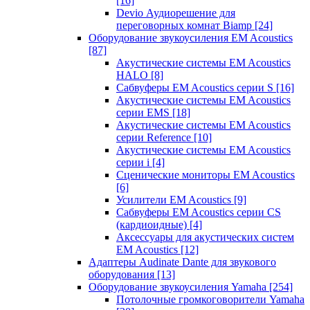
[16]
Devio Аудиорешение для
переговорных комнат Biamp
[24]
Оборудование звукоусиления EM Acoustics
[87]
Акустические системы EM Acoustics
HALO
[8]
Сабвуферы EM Acoustics серии S
[16]
Акустические системы EM Acoustics
серии EMS
[18]
Акустические системы EM Acoustics
серии Reference
[10]
Акустические системы EM Acoustics
серии i
[4]
Сценические мониторы EM Acoustics
[6]
Усилители EM Acoustics
[9]
Сабвуферы EM Acoustics серии CS
(кардиоидные)
[4]
Аксессуары для акустических систем
EM Acoustics
[12]
Адаптеры Audinate Dante для звукового
оборудования
[13]
Оборудование звукоусиления Yamaha
[254]
Потолочные громкоговорители Yamaha