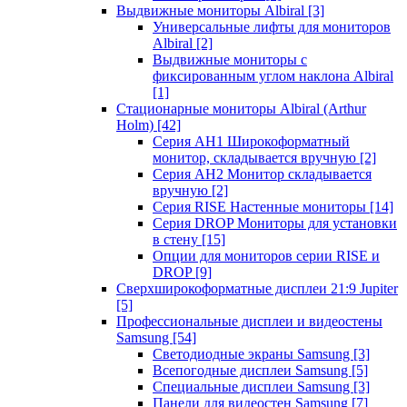
Выдвижные мониторы Albiral
[3]
Универсальные лифты для мониторов
Albiral
[2]
Выдвижные мониторы с
фиксированным углом наклона Albiral
[1]
Стационарные мониторы Albiral (Arthur
Holm)
[42]
Серия AH1 Широкоформатный
монитор, складывается вручную
[2]
Серия AH2 Монитор складывается
вручную
[2]
Серия RISE Настенные мониторы
[14]
Серия DROP Мониторы для установки
в стену
[15]
Опции для мониторов серии RISE и
DROP
[9]
Сверхширокоформатные дисплеи 21:9 Jupiter
[5]
Профессиональные дисплеи и видеостены
Samsung
[54]
Светодиодные экраны Samsung
[3]
Всепогодные дисплеи Samsung
[5]
Специальные дисплеи Samsung
[3]
Панели для видеостен Samsung
[7]