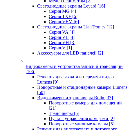
Медиа периметры
[2]
Светодиодные экраны Leyard
[16]
Серия MG
[4]
Серия TXF
[6]
Серия VEM
[6]
Светодиодные экраны LianTronics
[12]
Серия VA
[4]
Серия VL
[4]
Серия VH
[3]
Серия V
[1]
Аксессуары для LED панелей
[2]
Видеокамеры и устройства записи и трансляции
[106]
Решения для захвата и передачи видео
Lumens
[9]
Поворотные и стационарные камеры Lumens
[50]
Видеокамеры и трансиверы Bolin
[33]
Поворотные камеры для помещений
[21]
Трансиверы
[5]
Пульты управления камерами
[2]
Поворотные уличные камеры
[5]
Решения для видеозахвата и потокового