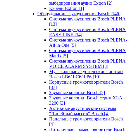
эмбедирования аудио Extron
[2]
Кабели Extron
[1]
Оборудование звукоусиления Bosch
[146]
Система звукоусиления Bosch PLENA
[13]
Система звукоусиления Bosch PLENA
EASY LINE
[14]
Система звукоусиления Bosch PLENA-
All-in-One
[5]
Система звукоусиления Bosch PLENA
Matrix
[5]
Система звукоусиления Bosch PLENA
VOICE ALARM SYSTEM
[8]
Музыкальные акустические системы
Bosch LB6/ LC6/ LP6
[10]
Корпусные громкоговорители Bosch
[37]
Звуковые колонки Bosch
[2]
Звуковые колонки Bosch серии XLA
3200
[3]
Активные акустические системы
"Линейный массив" Bosch
[4]
Панельные громкоговорители Bosch
[4]
Потолочные громкоговорители Bosch