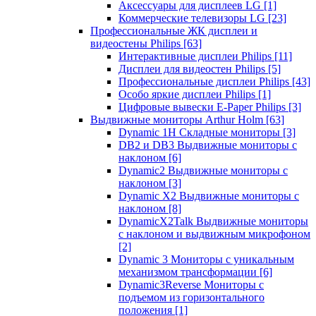
Аксессуары для дисплеев LG
[1]
Коммерческие телевизоры LG
[23]
Профессиональные ЖК дисплеи и
видеостены Philips
[63]
Интерактивные дисплеи Philips
[11]
Дисплеи для видеостен Philips
[5]
Профессиональные дисплеи Philips
[43]
Особо яркие дисплеи Philips
[1]
Цифровые вывески E-Paper Philips
[3]
Выдвижные мониторы Arthur Holm
[63]
Dynamic 1Н Складные мониторы
[3]
DB2 и DB3 Выдвижные мониторы с
наклоном
[6]
Dynamic2 Выдвижные мониторы с
наклоном
[3]
Dynamic X2 Выдвижные мониторы с
наклоном
[8]
DynamicX2Talk Выдвижные мониторы
с наклоном и выдвижным микрофоном
[2]
Dynamic 3 Мониторы с уникальным
механизмом трансформации
[6]
Dynamic3Reverse Мониторы с
подъемом из горизонтального
положения
[1]