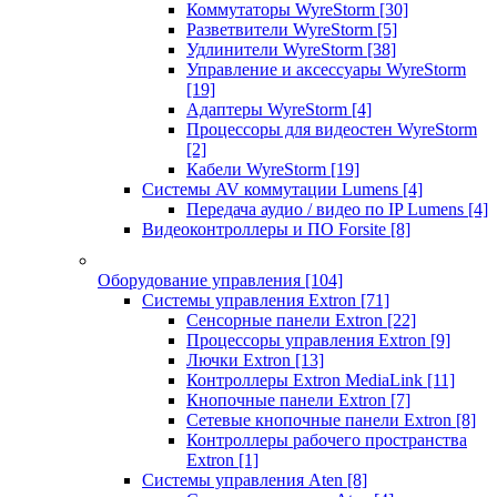
Коммутаторы WyreStorm
[30]
Разветвители WyreStorm
[5]
Удлинители WyreStorm
[38]
Управление и аксессуары WyreStorm
[19]
Адаптеры WyreStorm
[4]
Процессоры для видеостен WyreStorm
[2]
Кабели WyreStorm
[19]
Системы AV коммутации Lumens
[4]
Передача аудио / видео по IP Lumens
[4]
Видеоконтроллеры и ПО Forsite
[8]
Оборудование управления
[104]
Системы управления Extron
[71]
Сенсорные панели Extron
[22]
Процессоры управления Extron
[9]
Лючки Extron
[13]
Контроллеры Extron MediaLink
[11]
Кнопочные панели Extron
[7]
Сетевые кнопочные панели Extron
[8]
Контроллеры рабочего пространства
Extron
[1]
Системы управления Aten
[8]