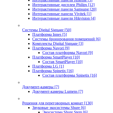
Интерактивные панели Hisense
[3]
Интерактивные дисплеи Philips
[12]
Интерактивные панели Samsung
[20]
Интерактивные панели Vivitek
[1]
Интерактивные панели Hikvision
[4]
Системы Digital Signage
[50]
Платформа Innes
[5]
Системы бронирования помещений
[6]
Комплекты Digital Signage
[3]
Платформа Navori
[9]
Состав платформы Navori
[9]
Платформа SmartPlayer
[10]
Состав SmartPlayer
[10]
Платформа LG
[1]
Платформа Spinetix
[16]
Состав платформы Spinetix
[16]
Документ-камеры
[7]
Документ-камеры Lumens
[7]
Решения для переговорных комнат
[130]
Звуковые экосистемы Shure
[6]
Экосистема Shure Stem
[6]