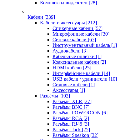
Комплекты видеостен
[28]
Кабели
[339]
Кабели и аксессуары
[212]
Спикерные кабели
[57]
Микрофонные кабели
[30]
Сетевые кабели
[67]
Инструментальный кабель
[1]
Аудиокабели
[3]
Кабельные оплетки
[1]
Коаксиальные кабели
[2]
HDMI кабели
[25]
Интерфейсные кабели
[14]
USB кабели / удлинители
[10]
Силовые кабели
[1]
Аксессуары
[1]
Разъёмы
[102]
Разъёмы XLR
[27]
Разъёмы BNC
[7]
Разъёмы POWERCON
[6]
Разъёмы RCA
[2]
Разъёмы RJ45
[3]
Разъёмы Jack
[25]
Разъёмы Speakon
[32]