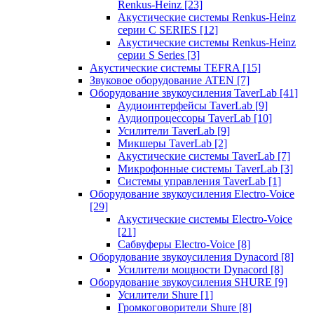
Renkus-Heinz
[23]
Акустические системы Renkus-Heinz
серии C SERIES
[12]
Акустические системы Renkus-Heinz
серии S Series
[3]
Акустические системы TEFRA
[15]
Звуковое оборудование ATEN
[7]
Оборудование звукоусиления TaverLab
[41]
Аудиоинтерфейсы TaverLab
[9]
Аудиопроцессоры TaverLab
[10]
Усилители TaverLab
[9]
Микшеры TaverLab
[2]
Акустические системы TaverLab
[7]
Микрофонные системы TaverLab
[3]
Системы управления TaverLab
[1]
Оборудование звукоусиления Electro-Voice
[29]
Акустические системы Electro-Voice
[21]
Сабвуферы Electro-Voice
[8]
Оборудование звукоусиления Dynacord
[8]
Усилители мощности Dynacord
[8]
Оборудование звукоусиления SHURE
[9]
Усилители Shure
[1]
Громкоговорители Shure
[8]