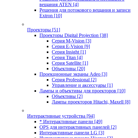
вещания ATEN
[4]
Решения для потокового вещания и записи
Extron
[10]
Проекторы
[51]
Проекторы Digital Projection
[38]
Серия M-Vision
[3]
Серия E-Vision
[9]
Серия Insight
[1]
Серия Titan
[4]
Серия Satellite
[1]
Объективы
[20]
Проекционные экраны Adeo
[3]
Серия Professional
[2]
Управление и аксессуары
[1]
Лампы и объективы для проекторов
[10]
Объективы
[2]
Лампы проекторов Hitachi, Maxell
[8]
Интерактивные устройства
[94]
* Интерактивные панели
[49]
OPS для интерактивных панелей
[2]
Интерактивные панели LG
[3]