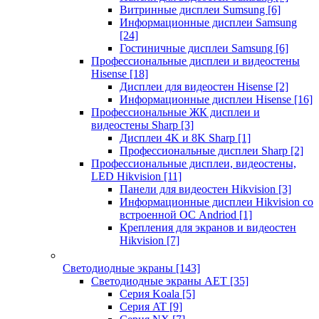
Витринные дисплеи Sumsung
[6]
Информационные дисплеи Samsung
[24]
Гостиничные дисплеи Samsung
[6]
Профессиональные дисплеи и видеостены
Hisense
[18]
Дисплеи для видеостен Hisense
[2]
Информационные дисплеи Hisense
[16]
Профессиональные ЖК дисплеи и
видеостены Sharp
[3]
Дисплеи 4K и 8K Sharp
[1]
Профессиональные дисплеи Sharp
[2]
Профессиональные дисплеи, видеостены,
LED Hikvision
[11]
Панели для видеостен Hikvision
[3]
Информационные дисплеи Hikvision со
встроенной ОС Andriod
[1]
Крепления для экранов и видеостен
Hikvision
[7]
Светодиодные экраны
[143]
Светодиодные экраны AET
[35]
Cерия Koala
[5]
Серия AT
[9]