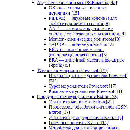
Акустические системы DS Proaudio
[42]
CX - коаксиальные точечные
источники
[15]
PILLAR — звуковые колонны для
архитектурной интеграции
[8]
ANT — активные акустические
системы со встроенным усилением
[4]
Monitor - сценические мониторы
[3]
TAURA — линейный массив
[2]
ERA-i — линейный массив
(инсталляционная версия)
[5]
ERA — линейный массив (прокатная
версия)
[5]
Усилители мощности Powersoft
[49]
Инсталляционные усилители Powersoft
[31]
Туровые усилители Powersoft
[17]
Компактные усилители Powersoft
[1]
Оборудование звукоусиления Extron
[58]
Усилители мощности Extron
[21]
Процессоры обработки сигналов (DSP)
Extron
[17]
Усилители-распределители Extron
[2]
Громкоговорители Extron
[15]
Устройства для деэмбедирования и