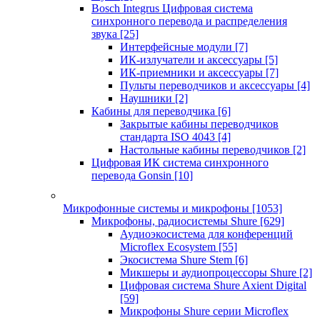
Bosch Integrus Цифровая система
синхронного перевода и распределения
звука
[25]
Интерфейсные модули
[7]
ИК-излучатели и аксессуары
[5]
ИК-приемники и аксессуары
[7]
Пульты переводчиков и аксессуары
[4]
Наушники
[2]
Кабины для переводчика
[6]
Закрытые кабины переводчиков
стандарта ISO 4043
[4]
Настольные кабины переводчиков
[2]
Цифровая ИК система синхронного
перевода Gonsin
[10]
Микрофонные системы и микрофоны
[1053]
Микрофоны, радиосистемы Shure
[629]
Аудиоэкосистема для конференций
Microflex Ecosystem
[55]
Экосистема Shure Stem
[6]
Микшеры и аудиопроцессоры Shure
[2]
Цифровая система Shure Axient Digital
[59]
Микрофоны Shure серии Microflex