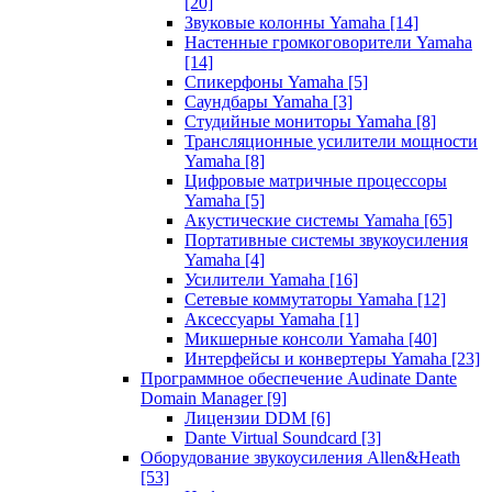
[20]
Звуковые колонны Yamaha
[14]
Настенные громкоговорители Yamaha
[14]
Спикерфоны Yamaha
[5]
Саундбары Yamaha
[3]
Студийные мониторы Yamaha
[8]
Трансляционные усилители мощности
Yamaha
[8]
Цифровые матричные процессоры
Yamaha
[5]
Акустические системы Yamaha
[65]
Портативные системы звукоусиления
Yamaha
[4]
Усилители Yamaha
[16]
Сетевые коммутаторы Yamaha
[12]
Аксессуары Yamaha
[1]
Микшерные консоли Yamaha
[40]
Интерфейсы и конвертеры Yamaha
[23]
Программное обеспечение Audinate Dante
Domain Manager
[9]
Лицензии DDM
[6]
Dante Virtual Soundcard
[3]
Оборудование звукоусиления Allen&Heath
[53]