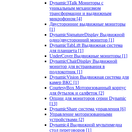
Dynamic3Talk Мониторы с
уникальным механизмом
трансформации и выдвижным
микрофоном
[4]
Двусторонние выдвижные мониторы
[1]
DynamicSignatureDisplay Выдвижной
одно/двусторонний монитор
[1]
DynamicTabLift Выдвижная система
для планшета
[1]
UnderCover Выдвижные мониторы
[1]
DynamicChairDisplay Выдвижной
монитор для встраивания в
подлокотник
[1]
DynamicVision Выдвижная система для
камер ВКС
[1]
CourtesyBox Моторизованный корпус
для бутылок и салфеток
[2]
Опции для мониторов серии Dynamic
[13]
DynamicShare система управления
[6]
Управление моторизованными
устройствами
[2]
Dynamic4 Выдвижной мультимедиа
стол переговоров
[1]