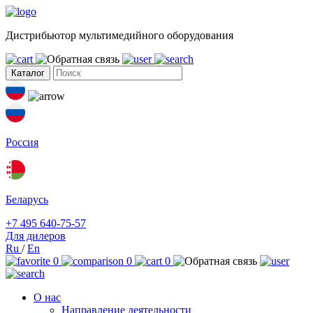
Дистрибьютор мультимедийного оборудования
Каталог
Россия
Беларусь
+7 495 640-75-57
Для дилеров
Ru
/
En
0
0
0
О нас
Направление деятельности