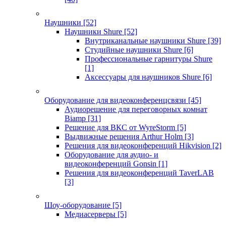
Наушники
[52]
Наушники Shure
[52]
Внутриканальные наушники Shure
[39]
Студийные наушники Shure
[6]
Профессиональные гарнитуры Shure
[1]
Аксессуары для наушников Shure
[6]
Оборудование для видеоконференцсвязи
[45]
Аудиорешение для переговорных комнат
Biamp
[31]
Решение для ВКС от WyreStorm
[5]
Выдвижные решения Arthur Holm
[3]
Решения для видеоконференций Hikvision
[2]
Оборудование для аудио- и
видеоконференций Gonsin
[1]
Решения для видеоконференций TaverLAB
[3]
Шоу-оборудование
[5]
Медиасерверы
[5]