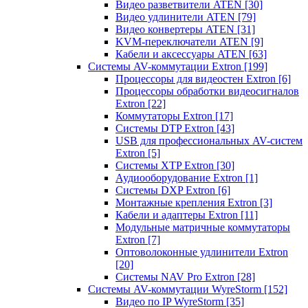
Видео разветвители ATEN
[30]
Видео удлинители ATEN
[79]
Видео конвертеры ATEN
[31]
KVM-переключатели ATEN
[9]
Кабели и аксессуары ATEN
[63]
Системы AV-коммутации Extron
[199]
Процессоры для видеостен Extron
[6]
Процессоры обработки видеосигналов
Extron
[22]
Коммутаторы Extron
[17]
Системы DTP Extron
[43]
USB для профессиональных AV-систем
Extron
[5]
Системы XTP Extron
[30]
Аудиооборудование Extron
[1]
Системы DXP Extron
[6]
Монтажные крепления Extron
[3]
Кабели и адаптеры Extron
[11]
Модульные матричные коммутаторы
Extron
[7]
Оптоволоконные удлинители Extron
[20]
Системы NAV Pro Extron
[28]
Системы AV-коммутации WyreStorm
[152]
Видео по IP WyreStorm
[35]