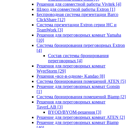
Решения для совместной работы Vivitek
[4]
Шлюз для совместной работы Extron
[1]
Беспроводная система презентации Barco
ClickShare
[12]
Система презентации Extron серии HC и
TeamWork
[3]
Решения для переговорных комнат Yamaha
[10]
Система бронирования переговорных Extron
[4]
Состав системы бронирования
переговорных
[4]
Решения для переговорных комнат
WyreStorm
[29]
Решения «все-в-одном» Kandao
[8]
Система бронирования помещений ATEN
[5]
Решение для переговорных комнат Gonsin
[1]
Система бронирования помещений Biamp
[2]
Решения для переговорных комнат
TaverLAB
[3]
BYOD/BYOM-решения
[3]
Решение для переговорных комнат ATEN
[2]
Решение для переговорных комнат Biamp
[40]