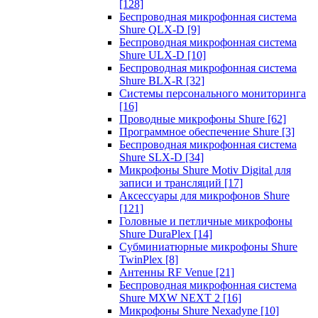
[128]
Беспроводная микрофонная система
Shure QLX-D
[9]
Беспроводная микрофонная система
Shure ULX-D
[10]
Беспроводная микрофонная система
Shure BLX-R
[32]
Системы персонального мониторинга
[16]
Проводные микрофоны Shure
[62]
Программное обеспечение Shure
[3]
Беспроводная микрофонная система
Shure SLX-D
[34]
Микрофоны Shure Motiv Digital для
записи и трансляций
[17]
Аксессуары для микрофонов Shure
[121]
Головные и петличные микрофоны
Shure DuraPlex
[14]
Субминиатюрные микрофоны Shure
TwinPlex
[8]
Антенны RF Venue
[21]
Беспроводная микрофонная система
Shure MXW NEXT 2
[16]
Микрофоны Shure Nexadyne
[10]