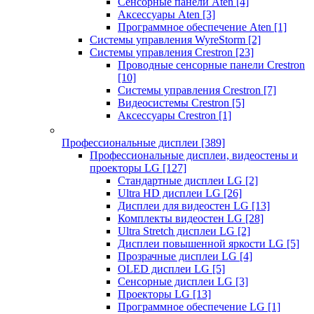
Сенсорные панели Aten
[4]
Аксессуары Aten
[3]
Программное обеспечение Aten
[1]
Системы управления WyreStorm
[2]
Системы управления Crestron
[23]
Проводные сенсорные панели Crestron
[10]
Системы управления Crestron
[7]
Видеосистемы Crestron
[5]
Аксессуары Crestron
[1]
Профессиональные дисплеи
[389]
Профессиональные дисплеи, видеостены и
проекторы LG
[127]
Стандартные дисплеи LG
[2]
Ultra HD дисплеи LG
[26]
Дисплеи для видеостен LG
[13]
Комплекты видеостен LG
[28]
Ultra Stretch дисплеи LG
[2]
Дисплеи повышенной яркости LG
[5]
Прозрачные дисплеи LG
[4]
OLED дисплеи LG
[5]
Сенсорные дисплеи LG
[3]
Проекторы LG
[13]
Программное обеспечение LG
[1]