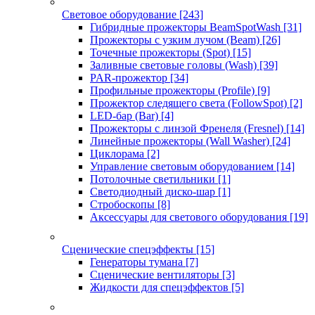
Световое оборудование
[243]
Гибридные прожекторы BeamSpotWash
[31]
Прожекторы с узким лучом (Beam)
[26]
Точечные прожекторы (Spot)
[15]
Заливные световые головы (Wash)
[39]
PAR-прожектор
[34]
Профильные прожекторы (Profile)
[9]
Прожектор следящего света (FollowSpot)
[2]
LED-бар (Bar)
[4]
Прожекторы с линзой Френеля (Fresnel)
[14]
Линейные прожекторы (Wall Washer)
[24]
Циклорама
[2]
Управление световым оборудованием
[14]
Потолочные светильники
[1]
Светодиодный диско-шар
[1]
Стробоскопы
[8]
Аксессуары для светового оборудования
[19]
Сценические спецэффекты
[15]
Генераторы тумана
[7]
Сценические вентиляторы
[3]
Жидкости для спецэффектов
[5]