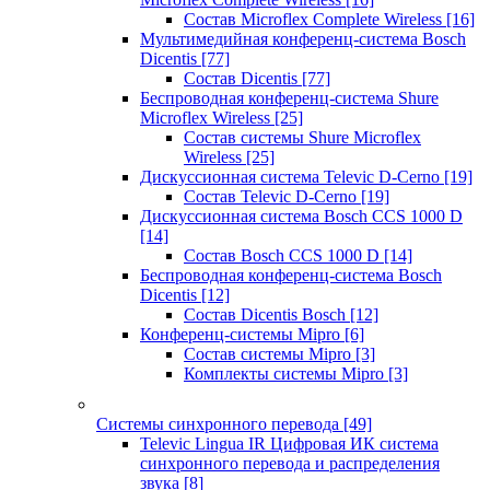
Состав Microflex Complete Wireless
[16]
Мультимедийная конференц-система Bosch
Dicentis
[77]
Состав Dicentis
[77]
Беспроводная конференц-система Shure
Microflex Wireless
[25]
Состав системы Shure Microflex
Wireless
[25]
Дискуссионная система Televic D-Cerno
[19]
Состав Televic D-Cerno
[19]
Дискуссионная система Bosch CCS 1000 D
[14]
Состав Bosch CCS 1000 D
[14]
Беспроводная конференц-система Bosch
Dicentis
[12]
Состав Dicentis Bosch
[12]
Конференц-системы Mipro
[6]
Состав системы Mipro
[3]
Комплекты системы Mipro
[3]
Системы синхронного перевода
[49]
Televic Lingua IR Цифровая ИК система
синхронного перевода и распределения
звука
[8]