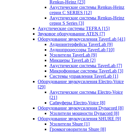
Renkus-Heinz
[23]
Акустические системы Renkus-Heinz
серии C SERIES
[12]
Акустические системы Renkus-Heinz
серии S Series
[3]
Акустические системы TEFRA
[15]
Звуковое оборудование ATEN
[7]
Оборудование звукоусиления TaverLab
[41]
Аудиоинтерфейсы TaverLab
[9]
Аудиопроцессоры TaverLab
[10]
Усилители TaverLab
[9]
Микшеры TaverLab
[2]
Акустические системы TaverLab
[7]
Микрофонные системы TaverLab
[3]
Системы управления TaverLab
[1]
Оборудование звукоусиления Electro-Voice
[29]
Акустические системы Electro-Voice
[21]
Сабвуферы Electro-Voice
[8]
Оборудование звукоусиления Dynacord
[8]
Усилители мощности Dynacord
[8]
Оборудование звукоусиления SHURE
[9]
Усилители Shure
[1]
Громкоговорители Shure
[8]