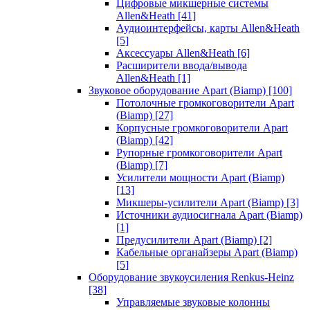
Цифровые микшерные системы
Allen&Heath
[41]
Аудиоинтерфейсы, карты Allen&Heath
[5]
Аксессуары Allen&Heath
[6]
Расширители ввода/вывода
Allen&Heath
[1]
Звуковое оборудование Apart (Biamp)
[100]
Потолочные громкоговорители Apart
(Biamp)
[27]
Корпусные громкоговорители Apart
(Biamp)
[42]
Рупорные громкоговорители Apart
(Biamp)
[7]
Усилители мощности Apart (Biamp)
[13]
Микшеры-усилители Apart (Biamp)
[3]
Источники аудиосигнала Apart (Biamp)
[1]
Предусилители Apart (Biamp)
[2]
Кабельные органайзеры Apart (Biamp)
[5]
Оборудование звукоусиления Renkus-Heinz
[38]
Управляемые звуковые колонны