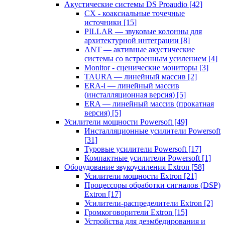
Акустические системы DS Proaudio
[42]
CX - коаксиальные точечные
источники
[15]
PILLAR — звуковые колонны для
архитектурной интеграции
[8]
ANT — активные акустические
системы со встроенным усилением
[4]
Monitor - сценические мониторы
[3]
TAURA — линейный массив
[2]
ERA-i — линейный массив
(инсталляционная версия)
[5]
ERA — линейный массив (прокатная
версия)
[5]
Усилители мощности Powersoft
[49]
Инсталляционные усилители Powersoft
[31]
Туровые усилители Powersoft
[17]
Компактные усилители Powersoft
[1]
Оборудование звукоусиления Extron
[58]
Усилители мощности Extron
[21]
Процессоры обработки сигналов (DSP)
Extron
[17]
Усилители-распределители Extron
[2]
Громкоговорители Extron
[15]
Устройства для деэмбедирования и