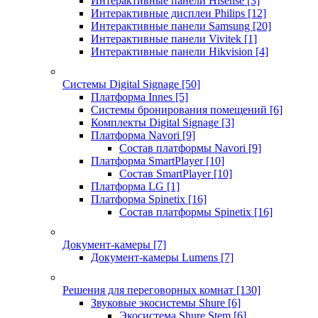
Интерактивные панели Hisense
[3]
Интерактивные дисплеи Philips
[12]
Интерактивные панели Samsung
[20]
Интерактивные панели Vivitek
[1]
Интерактивные панели Hikvision
[4]
Системы Digital Signage
[50]
Платформа Innes
[5]
Системы бронирования помещений
[6]
Комплекты Digital Signage
[3]
Платформа Navori
[9]
Состав платформы Navori
[9]
Платформа SmartPlayer
[10]
Состав SmartPlayer
[10]
Платформа LG
[1]
Платформа Spinetix
[16]
Состав платформы Spinetix
[16]
Документ-камеры
[7]
Документ-камеры Lumens
[7]
Решения для переговорных комнат
[130]
Звуковые экосистемы Shure
[6]
Экосистема Shure Stem
[6]