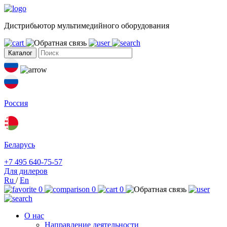
Дистрибьютор мультимедийного оборудования
Каталог
Россия
Беларусь
+7 495 640-75-57
Для дилеров
Ru
/
En
0
0
0
О нас
Направление деятельности