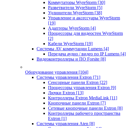
Коммутаторы WyreStorm
[30]
Разветвители WyreStorm
[5]
Удлинители WyreStorm
[38]
Управление и аксессуары WyreStorm
[19]
Адаптеры WyreStorm
[4]
Процессоры для видеостен WyreStorm
[2]
Кабели WyreStorm
[19]
Системы AV коммутации Lumens
[4]
Передача аудио / видео по IP Lumens
[4]
Видеоконтроллеры и ПО Forsite
[8]
Оборудование управления
[104]
Системы управления Extron
[71]
Сенсорные панели Extron
[22]
Процессоры управления Extron
[9]
Лючки Extron
[13]
Контроллеры Extron MediaLink
[11]
Кнопочные панели Extron
[7]
Сетевые кнопочные панели Extron
[8]
Контроллеры рабочего пространства
Extron
[1]
Системы управления Aten
[8]