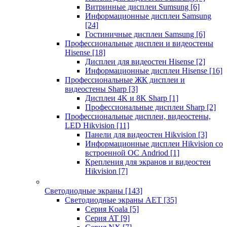
Витринные дисплеи Sumsung
[6]
Информационные дисплеи Samsung
[24]
Гостиничные дисплеи Samsung
[6]
Профессиональные дисплеи и видеостены
Hisense
[18]
Дисплеи для видеостен Hisense
[2]
Информационные дисплеи Hisense
[16]
Профессиональные ЖК дисплеи и
видеостены Sharp
[3]
Дисплеи 4K и 8K Sharp
[1]
Профессиональные дисплеи Sharp
[2]
Профессиональные дисплеи, видеостены,
LED Hikvision
[11]
Панели для видеостен Hikvision
[3]
Информационные дисплеи Hikvision со
встроенной ОС Andriod
[1]
Крепления для экранов и видеостен
Hikvision
[7]
Светодиодные экраны
[143]
Светодиодные экраны AET
[35]
Cерия Koala
[5]
Серия AT
[9]