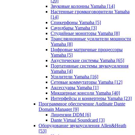
[20]
Звуковые колонны Yamaha
[14]
Настенные громкоговорители Yamaha
[14]
Спикерфоны Yamaha
[5]
Саундбары Yamaha
[3]
Студийные мониторы Yamaha
[8]
Трансляционные усилители мощности
Yamaha
[8]
Цифровые матричные процессоры
Yamaha
[5]
Акустические системы Yamaha
[65]
Портативные системы звукоусиления
Yamaha
[4]
Усилители Yamaha
[16]
Сетевые коммутаторы Yamaha
[12]
Аксессуары Yamaha
[1]
Микшерные консоли Yamaha
[40]
Интерфейсы и конвертеры Yamaha
[23]
Программное обеспечение Audinate Dante
Domain Manager
[9]
Лицензии DDM
[6]
Dante Virtual Soundcard
[3]
Оборудование звукоусиления Allen&Heath
[53]