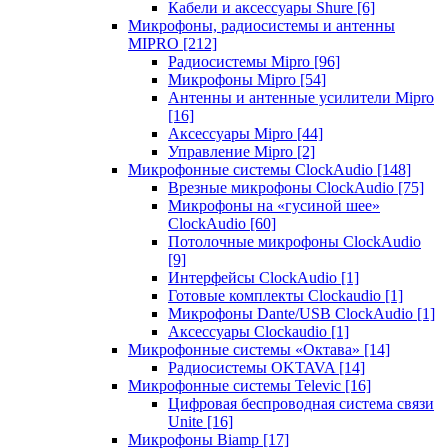
Кабели и аксессуары Shure
[6]
Микрофоны, радиосистемы и антенны
MIPRO
[212]
Радиосистемы Mipro
[96]
Микрофоны Mipro
[54]
Антенны и антенные усилители Mipro
[16]
Аксессуары Mipro
[44]
Управление Mipro
[2]
Микрофонные системы ClockAudio
[148]
Врезные микрофоны ClockAudio
[75]
Микрофоны на «гусиной шее»
ClockAudio
[60]
Потолочные микрофоны ClockAudio
[9]
Интерфейсы ClockAudio
[1]
Готовые комплекты Clockaudio
[1]
Микрофоны Dante/USB ClockAudio
[1]
Аксессуары Clockaudio
[1]
Микрофонные системы «Октава»
[14]
Радиосистемы OKTAVA
[14]
Микрофонные системы Televic
[16]
Цифровая беспроводная система связи
Unite
[16]
Микрофоны Biamp
[17]