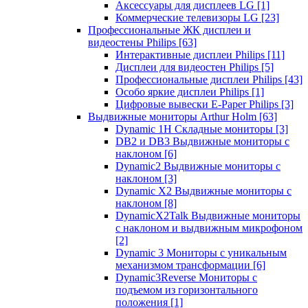
Аксессуары для дисплеев LG
[1]
Коммерческие телевизоры LG
[23]
Профессиональные ЖК дисплеи и
видеостены Philips
[63]
Интерактивные дисплеи Philips
[11]
Дисплеи для видеостен Philips
[5]
Профессиональные дисплеи Philips
[43]
Особо яркие дисплеи Philips
[1]
Цифровые вывески E-Paper Philips
[3]
Выдвижные мониторы Arthur Holm
[63]
Dynamic 1Н Складные мониторы
[3]
DB2 и DB3 Выдвижные мониторы с
наклоном
[6]
Dynamic2 Выдвижные мониторы с
наклоном
[3]
Dynamic X2 Выдвижные мониторы с
наклоном
[8]
DynamicX2Talk Выдвижные мониторы
с наклоном и выдвижным микрофоном
[2]
Dynamic 3 Мониторы с уникальным
механизмом трансформации
[6]
Dynamic3Reverse Мониторы с
подъемом из горизонтального
положения
[1]