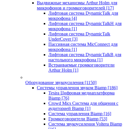
Выдвижные механизмы Arthur Holm для
микрофонов и громкоговорителей
[17]
Лифтовая система DynamicTalk для
микрофона
[4]
Лифтовая система DynamicTalkH для
микрофона
[1]
Лифтовая система DynamicTalk
UnderCover
[3]
Пассивная система MicConnect для
микрофона
[1]
Лифтовая система DynamicTalkB для
настольного микрофона
[1]
Встраиваемые громкоговорители
Arthur Holm
[1]
Оборудование звукоусиления
[1150]
Системы управления звуком Biamp
[186]
Tesira Цифровая медиаплатформа
Biamp
[76]
Crowd Mics Система для общения с
аудиторией Biamp
[1]
Система управления Biamp
[16]
Громкоговорители Biamp
[53]
Система звукоусиления Voltera Biamp