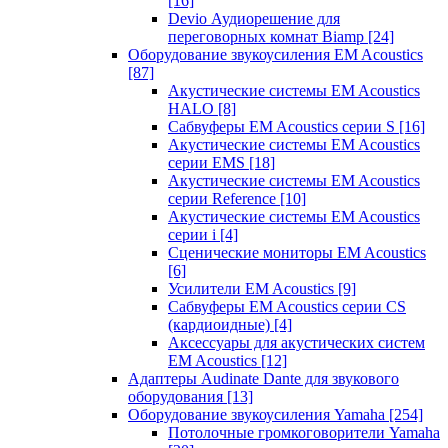
[16]
Devio Аудиорешение для
переговорных комнат Biamp
[24]
Оборудование звукоусиления EM Acoustics
[87]
Акустические системы EM Acoustics
HALO
[8]
Сабвуферы EM Acoustics серии S
[16]
Акустические системы EM Acoustics
серии EMS
[18]
Акустические системы EM Acoustics
серии Reference
[10]
Акустические системы EM Acoustics
серии i
[4]
Сценические мониторы EM Acoustics
[6]
Усилители EM Acoustics
[9]
Сабвуферы EM Acoustics серии CS
(кардиоидные)
[4]
Аксессуары для акустических систем
EM Acoustics
[12]
Адаптеры Audinate Dante для звукового
оборудования
[13]
Оборудование звукоусиления Yamaha
[254]
Потолочные громкоговорители Yamaha