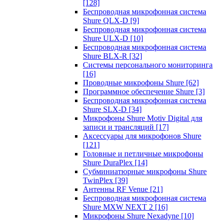
[128]
Беспроводная микрофонная система
Shure QLX-D
[9]
Беспроводная микрофонная система
Shure ULX-D
[10]
Беспроводная микрофонная система
Shure BLX-R
[32]
Системы персонального мониторинга
[16]
Проводные микрофоны Shure
[62]
Программное обеспечение Shure
[3]
Беспроводная микрофонная система
Shure SLX-D
[34]
Микрофоны Shure Motiv Digital для
записи и трансляций
[17]
Аксессуары для микрофонов Shure
[121]
Головные и петличные микрофоны
Shure DuraPlex
[14]
Субминиатюрные микрофоны Shure
TwinPlex
[39]
Антенны RF Venue
[21]
Беспроводная микрофонная система
Shure MXW NEXT 2
[16]
Микрофоны Shure Nexadyne
[10]