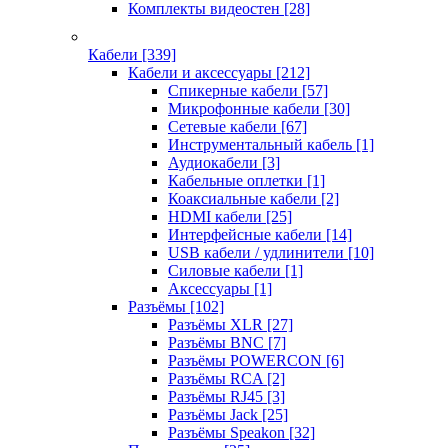
Комплекты видеостен
[28]
Кабели
[339]
Кабели и аксессуары
[212]
Спикерные кабели
[57]
Микрофонные кабели
[30]
Сетевые кабели
[67]
Инструментальный кабель
[1]
Аудиокабели
[3]
Кабельные оплетки
[1]
Коаксиальные кабели
[2]
HDMI кабели
[25]
Интерфейсные кабели
[14]
USB кабели / удлинители
[10]
Силовые кабели
[1]
Аксессуары
[1]
Разъёмы
[102]
Разъёмы XLR
[27]
Разъёмы BNC
[7]
Разъёмы POWERCON
[6]
Разъёмы RCA
[2]
Разъёмы RJ45
[3]
Разъёмы Jack
[25]
Разъёмы Speakon
[32]