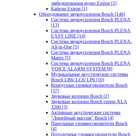
эмбедирования аудио Extron
[2]
Кабели Extron
[1]
Оборудование звукоусиления Bosch
[146]
Система звукоусиления Bosch PLENA
[13]
Система звукоусиления Bosch PLENA
EASY LINE
[14]
Система звукоусиления Bosch PLENA-
All-in-One
[5]
Система звукоусиления Bosch PLENA
Matrix
[5]
Система звукоусиления Bosch PLENA
VOICE ALARM SYSTEM
[8]
Музыкальные акустические системы
Bosch LB6/ LC6/ LP6
[10]
Корпусные громкоговорители Bosch
[37]
Звуковые колонки Bosch
[2]
Звуковые колонки Bosch серии XLA
3200
[3]
Активные акустические системы
"Линейный массив" Bosch
[4]
Панельные громкоговорители Bosch
[4]
Потолочные громкоговорители Bosch