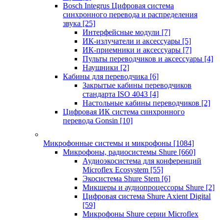
Bosch Integrus Цифровая система
синхронного перевода и распределения
звука
[25]
Интерфейсные модули
[7]
ИК-излучатели и аксессуары
[5]
ИК-приемники и аксессуары
[7]
Пульты переводчиков и аксессуары
[4]
Наушники
[2]
Кабины для переводчика
[6]
Закрытые кабины переводчиков
стандарта ISO 4043
[4]
Настольные кабины переводчиков
[2]
Цифровая ИК система синхронного
перевода Gonsin
[10]
Микрофонные системы и микрофоны
[1084]
Микрофоны, радиосистемы Shure
[660]
Аудиоэкосистема для конференций
Microflex Ecosystem
[55]
Экосистема Shure Stem
[6]
Микшеры и аудиопроцессоры Shure
[2]
Цифровая система Shure Axient Digital
[59]
Микрофоны Shure серии Microflex