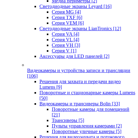
Медиа периметры
[2]
Светодиодные экраны Leyard
[16]
Серия MG
[4]
Серия TXF
[6]
Серия VEM
[6]
Светодиодные экраны LianTronics
[12]
Серия VA
[4]
Серия VL
[4]
Серия VH
[3]
Серия V
[1]
Аксессуары для LED панелей
[2]
Видеокамеры и устройства записи и трансляции
[106]
Решения для захвата и передачи видео
Lumens
[9]
Поворотные и стационарные камеры Lumens
[50]
Видеокамеры и трансиверы Bolin
[33]
Поворотные камеры для помещений
[21]
Трансиверы
[5]
Пульты управления камерами
[2]
Поворотные уличные камеры
[5]
Решения для видеозахвата и потокового