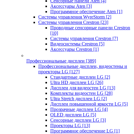
Сенсорные панели Aten
[4]
Аксессуары Aten
[3]
Программное обеспечение Aten
[1]
Системы управления WyreStorm
[2]
Системы управления Crestron
[23]
Проводные сенсорные панели Crestron
[10]
Системы управления Crestron
[7]
Видеосистемы Crestron
[5]
Аксессуары Crestron
[1]
Профессиональные дисплеи
[389]
Профессиональные дисплеи, видеостены и
проекторы LG
[127]
Стандартные дисплеи LG
[2]
Ultra HD дисплеи LG
[26]
Дисплеи для видеостен LG
[13]
Комплекты видеостен LG
[28]
Ultra Stretch дисплеи LG
[2]
Дисплеи повышенной яркости LG
[5]
Прозрачные дисплеи LG
[4]
OLED дисплеи LG
[5]
Сенсорные дисплеи LG
[3]
Проекторы LG
[13]
Программное обеспечение LG
[1]