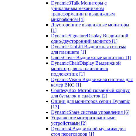
Dynamic3Talk Мониторы с
уникальным механизмом
трансформации и выдвижным
микрофоном
[4]
Двусторонние выдвижные мониторы
[1]
DynamicSignatureDisplay Выдвижной
одно/двусторонний монитор
[1]
DynamicTabLift Выдвижная система
для планшета
[1]
UnderCover Выдвижные мониторы
[1]
DynamicChairDisplay Выдвижной
монитор для встраивания в
подлокотник
[1]
DynamicVision Выдвижная система для
камер ВКС
[1]
CourtesyBox Моторизованный корпус
для бутылок и салфеток
[2]
Опции для мониторов серии Dynamic
[13]
DynamicShare система управления
[6]
Управление моторизованными
устройствами
[2]
Dynamic4 Выдвижной мультимедиа
стол переговоров
[1]