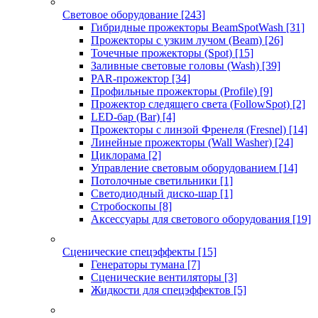
Световое оборудование
[243]
Гибридные прожекторы BeamSpotWash
[31]
Прожекторы с узким лучом (Beam)
[26]
Точечные прожекторы (Spot)
[15]
Заливные световые головы (Wash)
[39]
PAR-прожектор
[34]
Профильные прожекторы (Profile)
[9]
Прожектор следящего света (FollowSpot)
[2]
LED-бар (Bar)
[4]
Прожекторы с линзой Френеля (Fresnel)
[14]
Линейные прожекторы (Wall Washer)
[24]
Циклорама
[2]
Управление световым оборудованием
[14]
Потолочные светильники
[1]
Светодиодный диско-шар
[1]
Стробоскопы
[8]
Аксессуары для светового оборудования
[19]
Сценические спецэффекты
[15]
Генераторы тумана
[7]
Сценические вентиляторы
[3]
Жидкости для спецэффектов
[5]