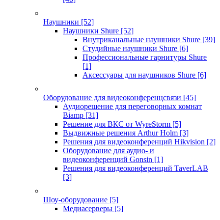
Наушники
[52]
Наушники Shure
[52]
Внутриканальные наушники Shure
[39]
Студийные наушники Shure
[6]
Профессиональные гарнитуры Shure
[1]
Аксессуары для наушников Shure
[6]
Оборудование для видеоконференцсвязи
[45]
Аудиорешение для переговорных комнат
Biamp
[31]
Решение для ВКС от WyreStorm
[5]
Выдвижные решения Arthur Holm
[3]
Решения для видеоконференций Hikvision
[2]
Оборудование для аудио- и
видеоконференций Gonsin
[1]
Решения для видеоконференций TaverLAB
[3]
Шоу-оборудование
[5]
Медиасерверы
[5]