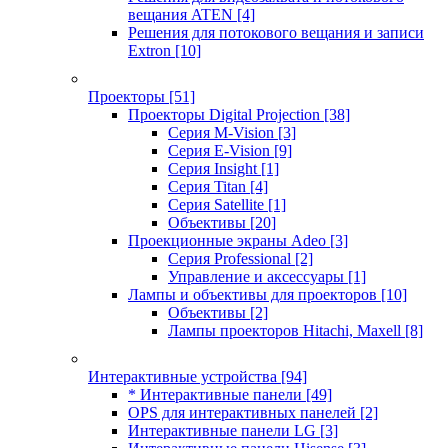
вещания ATEN
[4]
Решения для потокового вещания и записи
Extron
[10]
Проекторы
[51]
Проекторы Digital Projection
[38]
Серия M-Vision
[3]
Серия E-Vision
[9]
Серия Insight
[1]
Серия Titan
[4]
Серия Satellite
[1]
Объективы
[20]
Проекционные экраны Adeo
[3]
Серия Professional
[2]
Управление и аксессуары
[1]
Лампы и объективы для проекторов
[10]
Объективы
[2]
Лампы проекторов Hitachi, Maxell
[8]
Интерактивные устройства
[94]
* Интерактивные панели
[49]
OPS для интерактивных панелей
[2]
Интерактивные панели LG
[3]