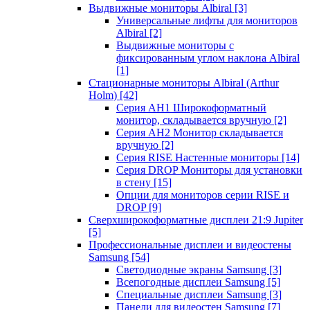
Выдвижные мониторы Albiral
[3]
Универсальные лифты для мониторов
Albiral
[2]
Выдвижные мониторы с
фиксированным углом наклона Albiral
[1]
Стационарные мониторы Albiral (Arthur
Holm)
[42]
Серия AH1 Широкоформатный
монитор, складывается вручную
[2]
Серия AH2 Монитор складывается
вручную
[2]
Серия RISE Настенные мониторы
[14]
Серия DROP Мониторы для установки
в стену
[15]
Опции для мониторов серии RISE и
DROP
[9]
Сверхширокоформатные дисплеи 21:9 Jupiter
[5]
Профессиональные дисплеи и видеостены
Samsung
[54]
Светодиодные экраны Samsung
[3]
Всепогодные дисплеи Samsung
[5]
Специальные дисплеи Samsung
[3]
Панели для видеостен Samsung
[7]