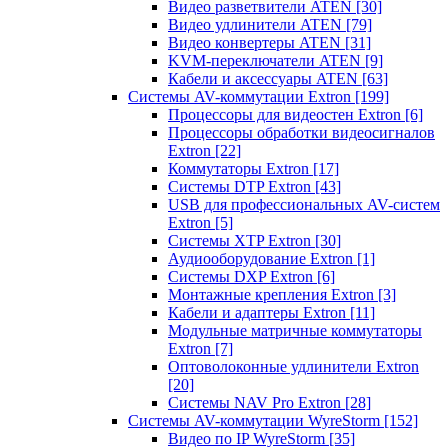
Видео разветвители ATEN
[30]
Видео удлинители ATEN
[79]
Видео конвертеры ATEN
[31]
KVM-переключатели ATEN
[9]
Кабели и аксессуары ATEN
[63]
Системы AV-коммутации Extron
[199]
Процессоры для видеостен Extron
[6]
Процессоры обработки видеосигналов
Extron
[22]
Коммутаторы Extron
[17]
Системы DTP Extron
[43]
USB для профессиональных AV-систем
Extron
[5]
Системы XTP Extron
[30]
Аудиооборудование Extron
[1]
Системы DXP Extron
[6]
Монтажные крепления Extron
[3]
Кабели и адаптеры Extron
[11]
Модульные матричные коммутаторы
Extron
[7]
Оптоволоконные удлинители Extron
[20]
Системы NAV Pro Extron
[28]
Системы AV-коммутации WyreStorm
[152]
Видео по IP WyreStorm
[35]