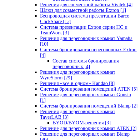
Решения для совместной работы Vivitek
[4]
Шлюз для совместной работы Extron
[1]
Беспроводная система презентации Barco
ClickShare
[12]
Система презентации Extron серии HC и
TeamWork
[3]
Решения для переговорных комнат Yamaha
[10]
Система бронирования переговорных Extron
[4]
Состав системы бронирования
переговорных
[4]
Решения для переговорных комнат
WyreStorm
[29]
Решения «все-в-одном» Kandao
[8]
Система бронирования помещений ATEN
[5]
Решение для переговорных комнат Gonsin
[1]
Система бронирования помещений Biamp
[2]
Решения для переговорных комнат
TaverLAB
[3]
BYOD/BYOM-решения
[3]
Решение для переговорных комнат ATEN
[2]
Решение для переговорных комнат Biamp
[40]