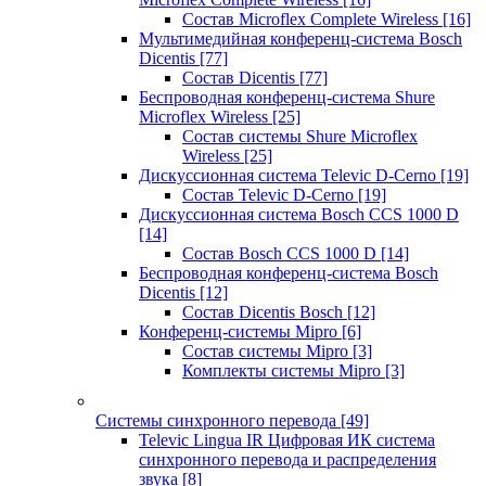
Состав Microflex Complete Wireless
[16]
Мультимедийная конференц-система Bosch
Dicentis
[77]
Состав Dicentis
[77]
Беспроводная конференц-система Shure
Microflex Wireless
[25]
Состав системы Shure Microflex
Wireless
[25]
Дискуссионная система Televic D-Cerno
[19]
Состав Televic D-Cerno
[19]
Дискуссионная система Bosch CCS 1000 D
[14]
Состав Bosch CCS 1000 D
[14]
Беспроводная конференц-система Bosch
Dicentis
[12]
Состав Dicentis Bosch
[12]
Конференц-системы Mipro
[6]
Состав системы Mipro
[3]
Комплекты системы Mipro
[3]
Системы синхронного перевода
[49]
Televic Lingua IR Цифровая ИК система
синхронного перевода и распределения
звука
[8]