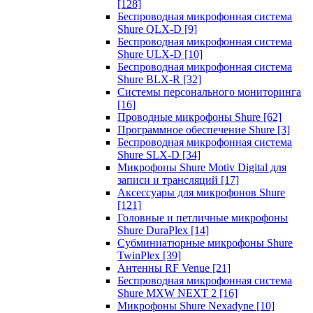
[128]
Беспроводная микрофонная система
Shure QLX-D
[9]
Беспроводная микрофонная система
Shure ULX-D
[10]
Беспроводная микрофонная система
Shure BLX-R
[32]
Системы персонального мониторинга
[16]
Проводные микрофоны Shure
[62]
Программное обеспечение Shure
[3]
Беспроводная микрофонная система
Shure SLX-D
[34]
Микрофоны Shure Motiv Digital для
записи и трансляций
[17]
Аксессуары для микрофонов Shure
[121]
Головные и петличные микрофоны
Shure DuraPlex
[14]
Субминиатюрные микрофоны Shure
TwinPlex
[39]
Антенны RF Venue
[21]
Беспроводная микрофонная система
Shure MXW NEXT 2
[16]
Микрофоны Shure Nexadyne
[10]