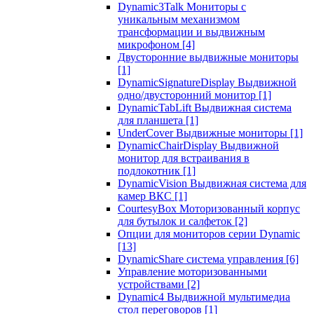
Dynamic3Talk Мониторы с
уникальным механизмом
трансформации и выдвижным
микрофоном
[4]
Двусторонние выдвижные мониторы
[1]
DynamicSignatureDisplay Выдвижной
одно/двусторонний монитор
[1]
DynamicTabLift Выдвижная система
для планшета
[1]
UnderCover Выдвижные мониторы
[1]
DynamicChairDisplay Выдвижной
монитор для встраивания в
подлокотник
[1]
DynamicVision Выдвижная система для
камер ВКС
[1]
CourtesyBox Моторизованный корпус
для бутылок и салфеток
[2]
Опции для мониторов серии Dynamic
[13]
DynamicShare система управления
[6]
Управление моторизованными
устройствами
[2]
Dynamic4 Выдвижной мультимедиа
стол переговоров
[1]