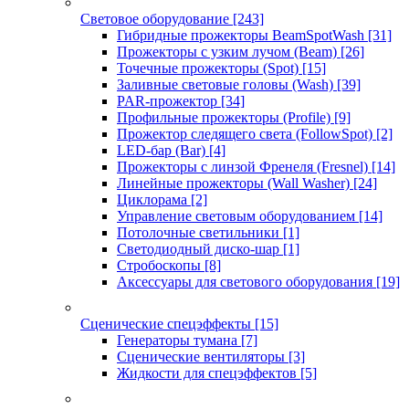
Световое оборудование
[243]
Гибридные прожекторы BeamSpotWash
[31]
Прожекторы с узким лучом (Beam)
[26]
Точечные прожекторы (Spot)
[15]
Заливные световые головы (Wash)
[39]
PAR-прожектор
[34]
Профильные прожекторы (Profile)
[9]
Прожектор следящего света (FollowSpot)
[2]
LED-бар (Bar)
[4]
Прожекторы с линзой Френеля (Fresnel)
[14]
Линейные прожекторы (Wall Washer)
[24]
Циклорама
[2]
Управление световым оборудованием
[14]
Потолочные светильники
[1]
Светодиодный диско-шар
[1]
Стробоскопы
[8]
Аксессуары для светового оборудования
[19]
Сценические спецэффекты
[15]
Генераторы тумана
[7]
Сценические вентиляторы
[3]
Жидкости для спецэффектов
[5]