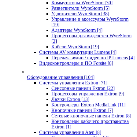
Коммутаторы WyreStorm
[30]
Разветвители WyreStorm
[5]
Удлинители WyreStorm
[38]
Управление и аксессуары WyreStorm
[19]
Адаптеры WyreStorm
[4]
Процессоры для видеостен WyreStorm
[2]
Кабели WyreStorm
[19]
Системы AV коммутации Lumens
[4]
Передача аудио / видео по IP Lumens
[4]
Видеоконтроллеры и ПО Forsite
[8]
Оборудование управления
[104]
Системы управления Extron
[71]
Сенсорные панели Extron
[22]
Процессоры управления Extron
[9]
Лючки Extron
[13]
Контроллеры Extron MediaLink
[11]
Кнопочные панели Extron
[7]
Сетевые кнопочные панели Extron
[8]
Контроллеры рабочего пространства
Extron
[1]
Системы управления Aten
[8]