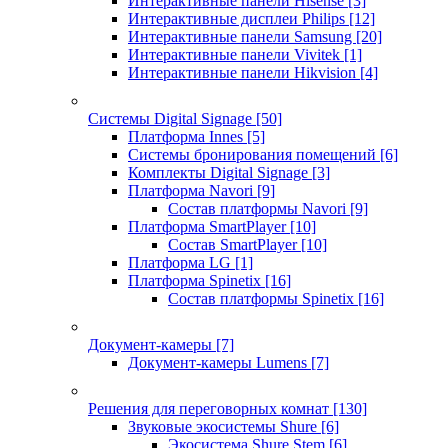
Интерактивные панели Hisense
[3]
Интерактивные дисплеи Philips
[12]
Интерактивные панели Samsung
[20]
Интерактивные панели Vivitek
[1]
Интерактивные панели Hikvision
[4]
Системы Digital Signage
[50]
Платформа Innes
[5]
Системы бронирования помещений
[6]
Комплекты Digital Signage
[3]
Платформа Navori
[9]
Состав платформы Navori
[9]
Платформа SmartPlayer
[10]
Состав SmartPlayer
[10]
Платформа LG
[1]
Платформа Spinetix
[16]
Состав платформы Spinetix
[16]
Документ-камеры
[7]
Документ-камеры Lumens
[7]
Решения для переговорных комнат
[130]
Звуковые экосистемы Shure
[6]
Экосистема Shure Stem
[6]