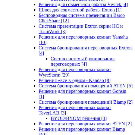
Решения для совместной работы Vivitek
[4]
Шлюз для совместной работы Extron
[1]
Беспроводная система презентации Barco
ClickShare
[12]
Система презентации Extron серии HC и
TeamWork
[3]
Решения для переговорных комнат Yamaha
[10]
Система бронирования переговорных Extron
[4]
Состав системы бронирования
переговорных
[4]
Решения для переговорных комнат
WyreStorm
[29]
Решения «все-в-одном» Kandao
[8]
Система бронирования помещений ATEN
[5]
Решение для переговорных комнат Gonsin
[1]
Система бронирования помещений Biamp
[2]
Решения для переговорных комнат
TaverLAB
[3]
BYOD/BYOM-решения
[3]
Решение для переговорных комнат ATEN
[2]
Решение для переговорных комнат Biamp
[40]