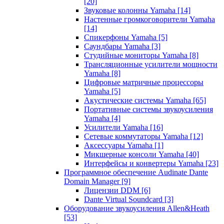
[20]
Звуковые колонны Yamaha
[14]
Настенные громкоговорители Yamaha
[14]
Спикерфоны Yamaha
[5]
Саундбары Yamaha
[3]
Студийные мониторы Yamaha
[8]
Трансляционные усилители мощности
Yamaha
[8]
Цифровые матричные процессоры
Yamaha
[5]
Акустические системы Yamaha
[65]
Портативные системы звукоусиления
Yamaha
[4]
Усилители Yamaha
[16]
Сетевые коммутаторы Yamaha
[12]
Аксессуары Yamaha
[1]
Микшерные консоли Yamaha
[40]
Интерфейсы и конвертеры Yamaha
[23]
Программное обеспечение Audinate Dante
Domain Manager
[9]
Лицензии DDM
[6]
Dante Virtual Soundcard
[3]
Оборудование звукоусиления Allen&Heath
[53]