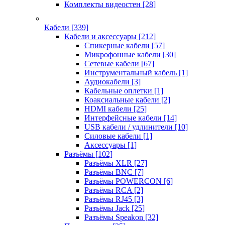
Комплекты видеостен
[28]
Кабели
[339]
Кабели и аксессуары
[212]
Спикерные кабели
[57]
Микрофонные кабели
[30]
Сетевые кабели
[67]
Инструментальный кабель
[1]
Аудиокабели
[3]
Кабельные оплетки
[1]
Коаксиальные кабели
[2]
HDMI кабели
[25]
Интерфейсные кабели
[14]
USB кабели / удлинители
[10]
Силовые кабели
[1]
Аксессуары
[1]
Разъёмы
[102]
Разъёмы XLR
[27]
Разъёмы BNC
[7]
Разъёмы POWERCON
[6]
Разъёмы RCA
[2]
Разъёмы RJ45
[3]
Разъёмы Jack
[25]
Разъёмы Speakon
[32]