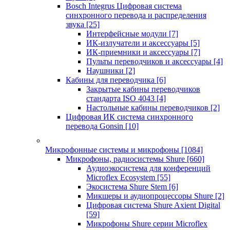
Bosch Integrus Цифровая система
синхронного перевода и распределения
звука
[25]
Интерфейсные модули
[7]
ИК-излучатели и аксессуары
[5]
ИК-приемники и аксессуары
[7]
Пульты переводчиков и аксессуары
[4]
Наушники
[2]
Кабины для переводчика
[6]
Закрытые кабины переводчиков
стандарта ISO 4043
[4]
Настольные кабины переводчиков
[2]
Цифровая ИК система синхронного
перевода Gonsin
[10]
Микрофонные системы и микрофоны
[1084]
Микрофоны, радиосистемы Shure
[660]
Аудиоэкосистема для конференций
Microflex Ecosystem
[55]
Экосистема Shure Stem
[6]
Микшеры и аудиопроцессоры Shure
[2]
Цифровая система Shure Axient Digital
[59]
Микрофоны Shure серии Microflex