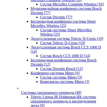
Состав Microflex Complete Wireless
[16]
Мультимедийная конференц-система Bosch
Dicentis
[77]
Состав Dicentis
[77]
Беспроводная конференц-система Shure
Microflex Wireless
[25]
Состав системы Shure Microflex
Wireless
[25]
Дискуссионная система Televic D-Cerno
[19]
Состав Televic D-Cerno
[19]
Дискуссионная система Bosch CCS 1000 D
[14]
Состав Bosch CCS 1000 D
[14]
Беспроводная конференц-система Bosch
Dicentis
[12]
Состав Dicentis Bosch
[12]
Конференц-системы Mipro
[6]
Состав системы Mipro
[3]
Комплекты системы Mipro
[3]
Системы синхронного перевода
[49]
Televic Lingua IR Цифровая ИК система
синхронного перевода и распределения
звука
[8]