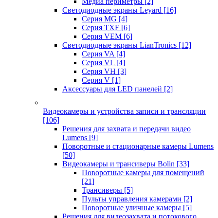
Медиа периметры
[2]
Светодиодные экраны Leyard
[16]
Серия MG
[4]
Серия TXF
[6]
Серия VEM
[6]
Светодиодные экраны LianTronics
[12]
Серия VA
[4]
Серия VL
[4]
Серия VH
[3]
Серия V
[1]
Аксессуары для LED панелей
[2]
Видеокамеры и устройства записи и трансляции
[106]
Решения для захвата и передачи видео
Lumens
[9]
Поворотные и стационарные камеры Lumens
[50]
Видеокамеры и трансиверы Bolin
[33]
Поворотные камеры для помещений
[21]
Трансиверы
[5]
Пульты управления камерами
[2]
Поворотные уличные камеры
[5]
Решения для видеозахвата и потокового