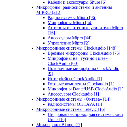
Кабели и аксессуары Shure
[6]
Микрофоны, радиосистемы и антенны
MIPRO
[212]
Радиосистемы Mipro
[96]
Микрофоны Mipro
[54]
Антенны и антенные усилители Mipro
[16]
Аксессуары Mipro
[44]
Управление Mipro
[2]
Микрофонные системы ClockAudio
[148]
Врезные микрофоны ClockAudio
[75]
Микрофоны на «гусиной шее»
ClockAudio
[60]
Потолочные микрофоны ClockAudio
[9]
Интерфейсы ClockAudio
[1]
Готовые комплекты Clockaudio
[1]
Микрофоны Dante/USB ClockAudio
[1]
Аксессуары Clockaudio
[1]
Микрофонные системы «Октава»
[14]
Радиосистемы OKTAVA
[14]
Микрофонные системы Televic
[16]
Цифровая беспроводная система связи
Unite
[16]
Микрофоны Biamp
[17]