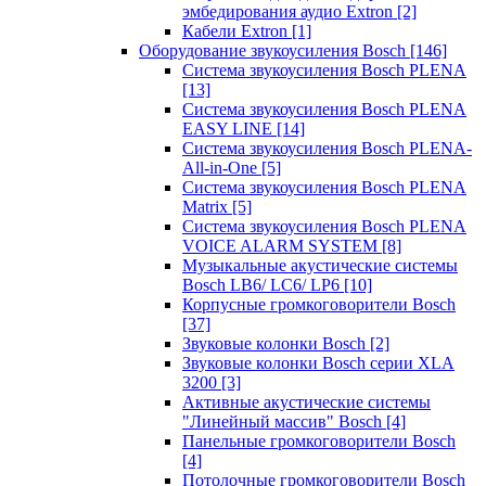
эмбедирования аудио Extron
[2]
Кабели Extron
[1]
Оборудование звукоусиления Bosch
[146]
Система звукоусиления Bosch PLENA
[13]
Система звукоусиления Bosch PLENA
EASY LINE
[14]
Система звукоусиления Bosch PLENA-
All-in-One
[5]
Система звукоусиления Bosch PLENA
Matrix
[5]
Система звукоусиления Bosch PLENA
VOICE ALARM SYSTEM
[8]
Музыкальные акустические системы
Bosch LB6/ LC6/ LP6
[10]
Корпусные громкоговорители Bosch
[37]
Звуковые колонки Bosch
[2]
Звуковые колонки Bosch серии XLA
3200
[3]
Активные акустические системы
"Линейный массив" Bosch
[4]
Панельные громкоговорители Bosch
[4]
Потолочные громкоговорители Bosch