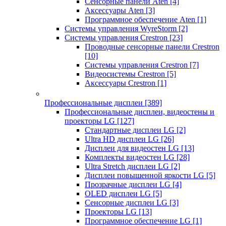
Сенсорные панели Aten
[4]
Аксессуары Aten
[3]
Программное обеспечение Aten
[1]
Системы управления WyreStorm
[2]
Системы управления Crestron
[23]
Проводные сенсорные панели Crestron
[10]
Системы управления Crestron
[7]
Видеосистемы Crestron
[5]
Аксессуары Crestron
[1]
Профессиональные дисплеи
[389]
Профессиональные дисплеи, видеостены и
проекторы LG
[127]
Стандартные дисплеи LG
[2]
Ultra HD дисплеи LG
[26]
Дисплеи для видеостен LG
[13]
Комплекты видеостен LG
[28]
Ultra Stretch дисплеи LG
[2]
Дисплеи повышенной яркости LG
[5]
Прозрачные дисплеи LG
[4]
OLED дисплеи LG
[5]
Сенсорные дисплеи LG
[3]
Проекторы LG
[13]
Программное обеспечение LG
[1]