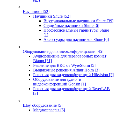
Наушники
[52]
Наушники Shure
[52]
Внутриканальные наушники Shure
[39]
Студийные наушники Shure
[6]
Профессиональные гарнитуры Shure
[1]
Аксессуары для наушников Shure
[6]
Оборудование для видеоконференцсвязи
[45]
Аудиорешение для переговорных комнат
Biamp
[31]
Решение для ВКС от WyreStorm
[5]
Выдвижные решения Arthur Holm
[3]
Решения для видеоконференций Hikvision
[2]
Оборудование для аудио- и
видеоконференций Gonsin
[1]
Решения для видеоконференций TaverLAB
[3]
Шоу-оборудование
[5]
Медиасерверы
[5]