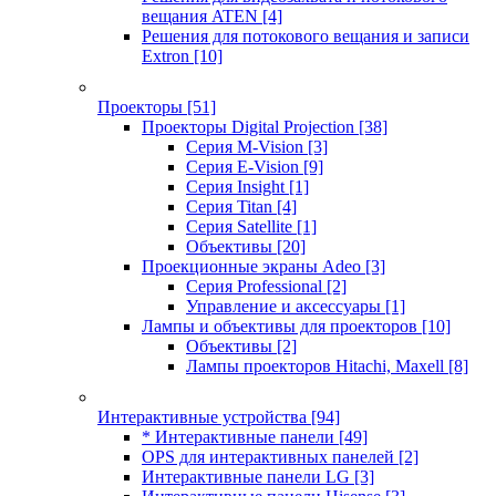
вещания ATEN
[4]
Решения для потокового вещания и записи
Extron
[10]
Проекторы
[51]
Проекторы Digital Projection
[38]
Серия M-Vision
[3]
Серия E-Vision
[9]
Серия Insight
[1]
Серия Titan
[4]
Серия Satellite
[1]
Объективы
[20]
Проекционные экраны Adeo
[3]
Серия Professional
[2]
Управление и аксессуары
[1]
Лампы и объективы для проекторов
[10]
Объективы
[2]
Лампы проекторов Hitachi, Maxell
[8]
Интерактивные устройства
[94]
* Интерактивные панели
[49]
OPS для интерактивных панелей
[2]
Интерактивные панели LG
[3]