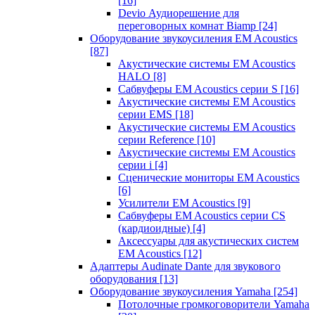
[16]
Devio Аудиорешение для
переговорных комнат Biamp
[24]
Оборудование звукоусиления EM Acoustics
[87]
Акустические системы EM Acoustics
HALO
[8]
Сабвуферы EM Acoustics серии S
[16]
Акустические системы EM Acoustics
серии EMS
[18]
Акустические системы EM Acoustics
серии Reference
[10]
Акустические системы EM Acoustics
серии i
[4]
Сценические мониторы EM Acoustics
[6]
Усилители EM Acoustics
[9]
Сабвуферы EM Acoustics серии CS
(кардиоидные)
[4]
Аксессуары для акустических систем
EM Acoustics
[12]
Адаптеры Audinate Dante для звукового
оборудования
[13]
Оборудование звукоусиления Yamaha
[254]
Потолочные громкоговорители Yamaha