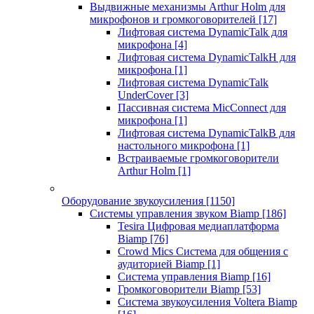
Выдвижные механизмы Arthur Holm для
микрофонов и громкоговорителей
[17]
Лифтовая система DynamicTalk для
микрофона
[4]
Лифтовая система DynamicTalkH для
микрофона
[1]
Лифтовая система DynamicTalk
UnderCover
[3]
Пассивная система MicConnect для
микрофона
[1]
Лифтовая система DynamicTalkB для
настольного микрофона
[1]
Встраиваемые громкоговорители
Arthur Holm
[1]
Оборудование звукоусиления
[1150]
Системы управления звуком Biamp
[186]
Tesira Цифровая медиаплатформа
Biamp
[76]
Crowd Mics Система для общения с
аудиторией Biamp
[1]
Система управления Biamp
[16]
Громкоговорители Biamp
[53]
Система звукоусиления Voltera Biamp