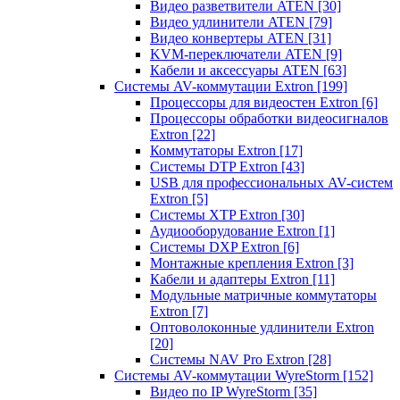
Видео разветвители ATEN
[30]
Видео удлинители ATEN
[79]
Видео конвертеры ATEN
[31]
KVM-переключатели ATEN
[9]
Кабели и аксессуары ATEN
[63]
Системы AV-коммутации Extron
[199]
Процессоры для видеостен Extron
[6]
Процессоры обработки видеосигналов
Extron
[22]
Коммутаторы Extron
[17]
Системы DTP Extron
[43]
USB для профессиональных AV-систем
Extron
[5]
Системы XTP Extron
[30]
Аудиооборудование Extron
[1]
Системы DXP Extron
[6]
Монтажные крепления Extron
[3]
Кабели и адаптеры Extron
[11]
Модульные матричные коммутаторы
Extron
[7]
Оптоволоконные удлинители Extron
[20]
Системы NAV Pro Extron
[28]
Системы AV-коммутации WyreStorm
[152]
Видео по IP WyreStorm
[35]