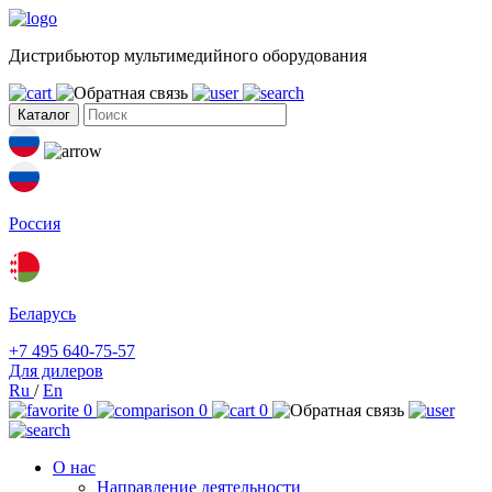
Дистрибьютор мультимедийного оборудования
Каталог
Россия
Беларусь
+7 495 640-75-57
Для дилеров
Ru
/
En
0
0
0
О нас
Направление деятельности