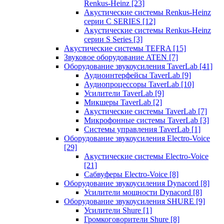
Renkus-Heinz
[23]
Акустические системы Renkus-Heinz
серии C SERIES
[12]
Акустические системы Renkus-Heinz
серии S Series
[3]
Акустические системы TEFRA
[15]
Звуковое оборудование ATEN
[7]
Оборудование звукоусиления TaverLab
[41]
Аудиоинтерфейсы TaverLab
[9]
Аудиопроцессоры TaverLab
[10]
Усилители TaverLab
[9]
Микшеры TaverLab
[2]
Акустические системы TaverLab
[7]
Микрофонные системы TaverLab
[3]
Системы управления TaverLab
[1]
Оборудование звукоусиления Electro-Voice
[29]
Акустические системы Electro-Voice
[21]
Сабвуферы Electro-Voice
[8]
Оборудование звукоусиления Dynacord
[8]
Усилители мощности Dynacord
[8]
Оборудование звукоусиления SHURE
[9]
Усилители Shure
[1]
Громкоговорители Shure
[8]