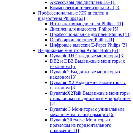
Аксессуары для дисплеев LG
[1]
Коммерческие телевизоры LG
[23]
Профессиональные ЖК дисплеи и
видеостены Philips
[63]
Интерактивные дисплеи Philips
[11]
Дисплеи для видеостен Philips
[5]
Профессиональные дисплеи Philips
[43]
Особо яркие дисплеи Philips
[1]
Цифровые вывески E-Paper Philips
[3]
Выдвижные мониторы Arthur Holm
[63]
Dynamic 1Н Складные мониторы
[3]
DB2 и DB3 Выдвижные мониторы с
наклоном
[6]
Dynamic2 Выдвижные мониторы с
наклоном
[3]
Dynamic X2 Выдвижные мониторы с
наклоном
[8]
DynamicX2Talk Выдвижные мониторы
с наклоном и выдвижным микрофоном
[2]
Dynamic 3 Мониторы с уникальным
механизмом трансформации
[6]
Dynamic3Reverse Мониторы с
подъемом из горизонтального
положения
[1]