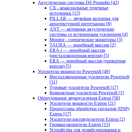
Акустические системы DS Proaudio
[42]
CX - коаксиальные точечные
источники
[15]
PILLAR — звуковые колонны для
архитектурной интеграции
[8]
ANT — активные акустические
системы со встроенным усилением
[4]
Monitor - сценические мониторы
[3]
TAURA — линейный массив
[2]
ERA-i — линейный массив
(инсталляционная версия)
[5]
ERA — линейный массив (прокатная
версия)
[5]
Усилители мощности Powersoft
[49]
Инсталляционные усилители Powersoft
[31]
Туровые усилители Powersoft
[17]
Компактные усилители Powersoft
[1]
Оборудование звукоусиления Extron
[58]
Усилители мощности Extron
[21]
Процессоры обработки сигналов (DSP)
Extron
[17]
Усилители-распределители Extron
[2]
Громкоговорители Extron
[15]
Устройства для деэмбедирования и