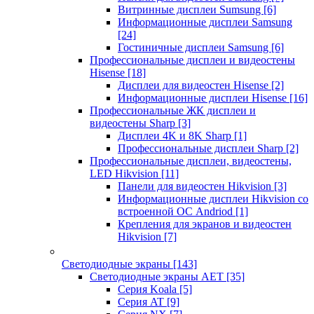
Витринные дисплеи Sumsung
[6]
Информационные дисплеи Samsung
[24]
Гостиничные дисплеи Samsung
[6]
Профессиональные дисплеи и видеостены
Hisense
[18]
Дисплеи для видеостен Hisense
[2]
Информационные дисплеи Hisense
[16]
Профессиональные ЖК дисплеи и
видеостены Sharp
[3]
Дисплеи 4K и 8K Sharp
[1]
Профессиональные дисплеи Sharp
[2]
Профессиональные дисплеи, видеостены,
LED Hikvision
[11]
Панели для видеостен Hikvision
[3]
Информационные дисплеи Hikvision со
встроенной ОС Andriod
[1]
Крепления для экранов и видеостен
Hikvision
[7]
Светодиодные экраны
[143]
Светодиодные экраны AET
[35]
Cерия Koala
[5]
Серия AT
[9]