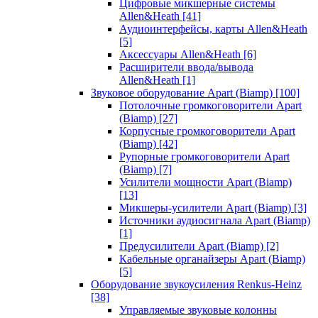
Цифровые микшерные системы
Allen&Heath
[41]
Аудиоинтерфейсы, карты Allen&Heath
[5]
Аксессуары Allen&Heath
[6]
Расширители ввода/вывода
Allen&Heath
[1]
Звуковое оборудование Apart (Biamp)
[100]
Потолочные громкоговорители Apart
(Biamp)
[27]
Корпусные громкоговорители Apart
(Biamp)
[42]
Рупорные громкоговорители Apart
(Biamp)
[7]
Усилители мощности Apart (Biamp)
[13]
Микшеры-усилители Apart (Biamp)
[3]
Источники аудиосигнала Apart (Biamp)
[1]
Предусилители Apart (Biamp)
[2]
Кабельные органайзеры Apart (Biamp)
[5]
Оборудование звукоусиления Renkus-Heinz
[38]
Управляемые звуковые колонны