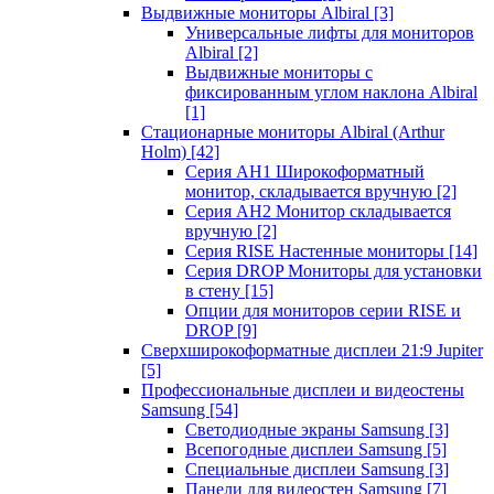
Выдвижные мониторы Albiral
[3]
Универсальные лифты для мониторов
Albiral
[2]
Выдвижные мониторы с
фиксированным углом наклона Albiral
[1]
Стационарные мониторы Albiral (Arthur
Holm)
[42]
Серия AH1 Широкоформатный
монитор, складывается вручную
[2]
Серия AH2 Монитор складывается
вручную
[2]
Серия RISE Настенные мониторы
[14]
Серия DROP Мониторы для установки
в стену
[15]
Опции для мониторов серии RISE и
DROP
[9]
Сверхширокоформатные дисплеи 21:9 Jupiter
[5]
Профессиональные дисплеи и видеостены
Samsung
[54]
Светодиодные экраны Samsung
[3]
Всепогодные дисплеи Samsung
[5]
Специальные дисплеи Samsung
[3]
Панели для видеостен Samsung
[7]