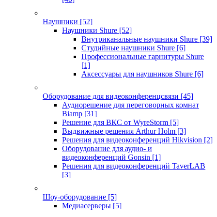
Наушники
[52]
Наушники Shure
[52]
Внутриканальные наушники Shure
[39]
Студийные наушники Shure
[6]
Профессиональные гарнитуры Shure
[1]
Аксессуары для наушников Shure
[6]
Оборудование для видеоконференцсвязи
[45]
Аудиорешение для переговорных комнат
Biamp
[31]
Решение для ВКС от WyreStorm
[5]
Выдвижные решения Arthur Holm
[3]
Решения для видеоконференций Hikvision
[2]
Оборудование для аудио- и
видеоконференций Gonsin
[1]
Решения для видеоконференций TaverLAB
[3]
Шоу-оборудование
[5]
Медиасерверы
[5]