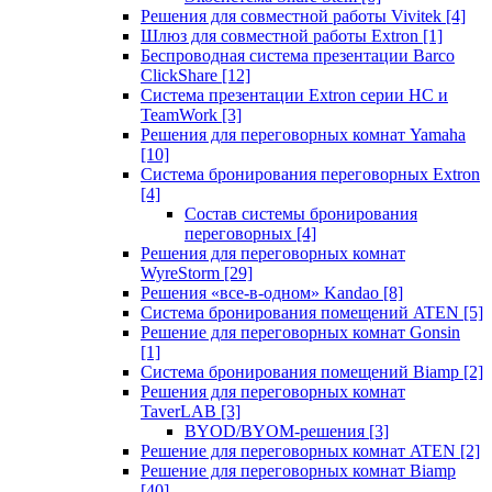
Решения для совместной работы Vivitek
[4]
Шлюз для совместной работы Extron
[1]
Беспроводная система презентации Barco
ClickShare
[12]
Система презентации Extron серии HC и
TeamWork
[3]
Решения для переговорных комнат Yamaha
[10]
Система бронирования переговорных Extron
[4]
Состав системы бронирования
переговорных
[4]
Решения для переговорных комнат
WyreStorm
[29]
Решения «все-в-одном» Kandao
[8]
Система бронирования помещений ATEN
[5]
Решение для переговорных комнат Gonsin
[1]
Система бронирования помещений Biamp
[2]
Решения для переговорных комнат
TaverLAB
[3]
BYOD/BYOM-решения
[3]
Решение для переговорных комнат ATEN
[2]
Решение для переговорных комнат Biamp
[40]