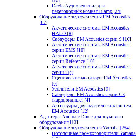
[16]
Devio Аудиорешение для
переговорных комнат Biamp
[24]
Оборудование звукоусиления EM Acoustics
[87]
Акустические системы EM Acoustics
HALO
[8]
Сабвуферы EM Acoustics серии S
[16]
Акустические системы EM Acoustics
серии EMS
[18]
Акустические системы EM Acoustics
серии Reference
[10]
Акустические системы EM Acoustics
серии i
[4]
Сценические мониторы EM Acoustics
[6]
Усилители EM Acoustics
[9]
Сабвуферы EM Acoustics серии CS
(кардиоидные)
[4]
Аксессуары для акустических систем
EM Acoustics
[12]
Адаптеры Audinate Dante для звукового
оборудования
[13]
Оборудование звукоусиления Yamaha
[254]
Потолочные громкоговорители Yamaha