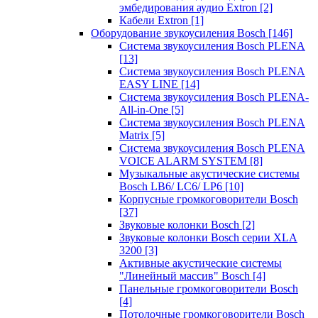
эмбедирования аудио Extron
[2]
Кабели Extron
[1]
Оборудование звукоусиления Bosch
[146]
Система звукоусиления Bosch PLENA
[13]
Система звукоусиления Bosch PLENA
EASY LINE
[14]
Система звукоусиления Bosch PLENA-
All-in-One
[5]
Система звукоусиления Bosch PLENA
Matrix
[5]
Система звукоусиления Bosch PLENA
VOICE ALARM SYSTEM
[8]
Музыкальные акустические системы
Bosch LB6/ LC6/ LP6
[10]
Корпусные громкоговорители Bosch
[37]
Звуковые колонки Bosch
[2]
Звуковые колонки Bosch серии XLA
3200
[3]
Активные акустические системы
"Линейный массив" Bosch
[4]
Панельные громкоговорители Bosch
[4]
Потолочные громкоговорители Bosch