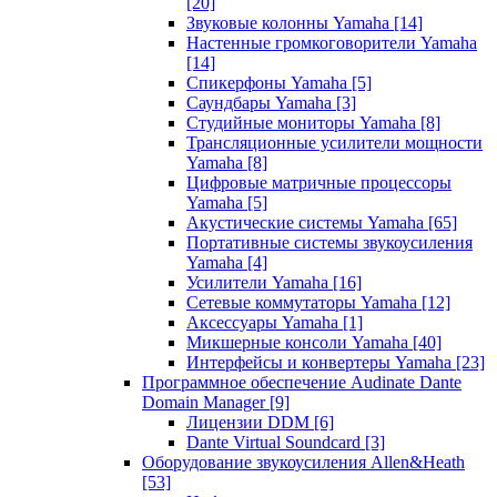
[20]
Звуковые колонны Yamaha
[14]
Настенные громкоговорители Yamaha
[14]
Спикерфоны Yamaha
[5]
Саундбары Yamaha
[3]
Студийные мониторы Yamaha
[8]
Трансляционные усилители мощности
Yamaha
[8]
Цифровые матричные процессоры
Yamaha
[5]
Акустические системы Yamaha
[65]
Портативные системы звукоусиления
Yamaha
[4]
Усилители Yamaha
[16]
Сетевые коммутаторы Yamaha
[12]
Аксессуары Yamaha
[1]
Микшерные консоли Yamaha
[40]
Интерфейсы и конвертеры Yamaha
[23]
Программное обеспечение Audinate Dante
Domain Manager
[9]
Лицензии DDM
[6]
Dante Virtual Soundcard
[3]
Оборудование звукоусиления Allen&Heath
[53]