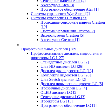
Сенсорные панели Aten
[4]
Аксессуары Aten
[3]
Программное обеспечение Aten
[1]
Системы управления WyreStorm
[2]
Системы управления Crestron
[23]
Проводные сенсорные панели Crestron
[10]
Системы управления Crestron
[7]
Видеосистемы Crestron
[5]
Аксессуары Crestron
[1]
Профессиональные дисплеи
[389]
Профессиональные дисплеи, видеостены и
проекторы LG
[127]
Стандартные дисплеи LG
[2]
Ultra HD дисплеи LG
[26]
Дисплеи для видеостен LG
[13]
Комплекты видеостен LG
[28]
Ultra Stretch дисплеи LG
[2]
Дисплеи повышенной яркости LG
[5]
Прозрачные дисплеи LG
[4]
OLED дисплеи LG
[5]
Сенсорные дисплеи LG
[3]
Проекторы LG
[13]
Программное обеспечение LG
[1]