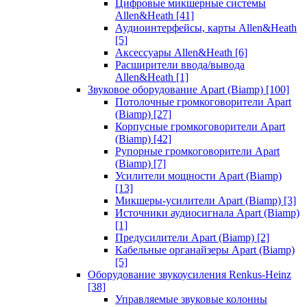
Цифровые микшерные системы
Allen&Heath
[41]
Аудиоинтерфейсы, карты Allen&Heath
[5]
Аксессуары Allen&Heath
[6]
Расширители ввода/вывода
Allen&Heath
[1]
Звуковое оборудование Apart (Biamp)
[100]
Потолочные громкоговорители Apart
(Biamp)
[27]
Корпусные громкоговорители Apart
(Biamp)
[42]
Рупорные громкоговорители Apart
(Biamp)
[7]
Усилители мощности Apart (Biamp)
[13]
Микшеры-усилители Apart (Biamp)
[3]
Источники аудиосигнала Apart (Biamp)
[1]
Предусилители Apart (Biamp)
[2]
Кабельные органайзеры Apart (Biamp)
[5]
Оборудование звукоусиления Renkus-Heinz
[38]
Управляемые звуковые колонны