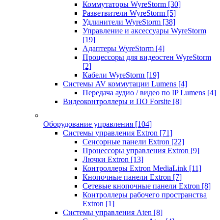
Коммутаторы WyreStorm
[30]
Разветвители WyreStorm
[5]
Удлинители WyreStorm
[38]
Управление и аксессуары WyreStorm
[19]
Адаптеры WyreStorm
[4]
Процессоры для видеостен WyreStorm
[2]
Кабели WyreStorm
[19]
Системы AV коммутации Lumens
[4]
Передача аудио / видео по IP Lumens
[4]
Видеоконтроллеры и ПО Forsite
[8]
Оборудование управления
[104]
Системы управления Extron
[71]
Сенсорные панели Extron
[22]
Процессоры управления Extron
[9]
Лючки Extron
[13]
Контроллеры Extron MediaLink
[11]
Кнопочные панели Extron
[7]
Сетевые кнопочные панели Extron
[8]
Контроллеры рабочего пространства
Extron
[1]
Системы управления Aten
[8]