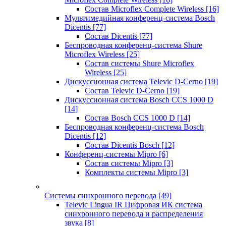
Состав Microflex Complete Wireless
[16]
Мультимедийная конференц-система Bosch
Dicentis
[77]
Состав Dicentis
[77]
Беспроводная конференц-система Shure
Microflex Wireless
[25]
Состав системы Shure Microflex
Wireless
[25]
Дискуссионная система Televic D-Cerno
[19]
Состав Televic D-Cerno
[19]
Дискуссионная система Bosch CCS 1000 D
[14]
Состав Bosch CCS 1000 D
[14]
Беспроводная конференц-система Bosch
Dicentis
[12]
Состав Dicentis Bosch
[12]
Конференц-системы Mipro
[6]
Состав системы Mipro
[3]
Комплекты системы Mipro
[3]
Системы синхронного перевода
[49]
Televic Lingua IR Цифровая ИК система
синхронного перевода и распределения
звука
[8]