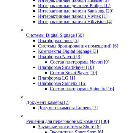
Интерактивные панели Hisense
[3]
Интерактивные дисплеи Philips
[12]
Интерактивные панели Samsung
[20]
Интерактивные панели Vivitek
[1]
Интерактивные панели Hikvision
[4]
Системы Digital Signage
[50]
Платформа Innes
[5]
Системы бронирования помещений
[6]
Комплекты Digital Signage
[3]
Платформа Navori
[9]
Состав платформы Navori
[9]
Платформа SmartPlayer
[10]
Состав SmartPlayer
[10]
Платформа LG
[1]
Платформа Spinetix
[16]
Состав платформы Spinetix
[16]
Документ-камеры
[7]
Документ-камеры Lumens
[7]
Решения для переговорных комнат
[130]
Звуковые экосистемы Shure
[6]
Экосистема Shure Stem
[6]