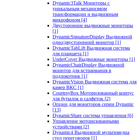
Dynamic3Talk Мониторы с
уникальным механизмом
трансформации и выдвижным
микрофоном
[4]
Двусторонние выдвижные мониторы
[1]
DynamicSignatureDisplay Выдвижной
одно/двусторонний монитор
[1]
DynamicTabLift Выдвижная система
для планшета
[1]
UnderCover Выдвижные мониторы
[1]
DynamicChairDisplay Выдвижной
монитор для встраивания в
подлокотник
[1]
DynamicVision Выдвижная система для
камер ВКС
[1]
CourtesyBox Моторизованный корпус
для бутылок и салфеток
[2]
Опции для мониторов серии Dynamic
[13]
DynamicShare система управления
[6]
Управление моторизованными
устройствами
[2]
Dynamic4 Выдвижной мультимедиа
стол переговоров
[1]