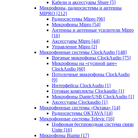
Кабели и аксессуары Shure
[5]
Микрофоны, радиосистемы и антенны
MIPRO
[212]
Радиосистемы Mipro
[96]
Микрофоны Mipro
[54]
Антенны и антенные усилители Mipro
[16]
Аксессуары Mipro
[44]
Управление Mipro
[2]
Микрофонные системы ClockAudio
[148]
Врезные микрофоны ClockAudio
[75]
Микрофоны на «гусиной шее»
ClockAudio
[60]
Потолочные микрофоны ClockAudio
[9]
Интерфейсы ClockAudio
[1]
Готовые комплекты Clockaudio
[1]
Микрофоны Dante/USB ClockAudio
[1]
Аксессуары Clockaudio
[1]
Микрофонные системы «Октава»
[14]
Радиосистемы OKTAVA
[14]
Микрофонные системы Televic
[16]
Цифровая беспроводная система связи
Unite
[16]
Микрофоны Biamp
[17]