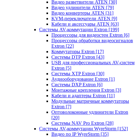
Видео разветвители ATEN
[30]
Видео удлинители ATEN
[79]
Видео конвертеры ATEN
[31]
KVM-переключатели ATEN
[9]
Кабели и аксессуары ATEN
[63]
Системы AV-коммутации Extron
[199]
Процессоры для видеостен Extron
[6]
Процессоры обработки видеосигналов
Extron
[22]
Коммутаторы Extron
[17]
Системы DTP Extron
[43]
USB для профессиональных AV-систем
Extron
[5]
Системы XTP Extron
[30]
Аудиооборудование Extron
[1]
Системы DXP Extron
[6]
Монтажные крепления Extron
[3]
Кабели и адаптеры Extron
[11]
Модульные матричные коммутаторы
Extron
[7]
Оптоволоконные удлинители Extron
[20]
Системы NAV Pro Extron
[28]
Системы AV-коммутации WyreStorm
[152]
Видео по IP WyreStorm
[35]