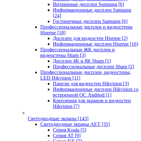
Витринные дисплеи Sumsung
[6]
Информационные дисплеи Samsung
[24]
Гостиничные дисплеи Samsung
[6]
Профессиональные дисплеи и видеостены
Hisense
[18]
Дисплеи для видеостен Hisense
[2]
Информационные дисплеи Hisense
[16]
Профессиональные ЖК дисплеи и
видеостены Sharp
[3]
Дисплеи 4K и 8K Sharp
[1]
Профессиональные дисплеи Sharp
[2]
Профессиональные дисплеи, видеостены,
LED Hikvision
[11]
Панели для видеостен Hikvision
[3]
Информационные дисплеи Hikvision со
встроенной ОС Andriod
[1]
Крепления для экранов и видеостен
Hikvision
[7]
Светодиодные экраны
[143]
Светодиодные экраны AET
[35]
Cерия Koala
[5]
Серия AT
[9]