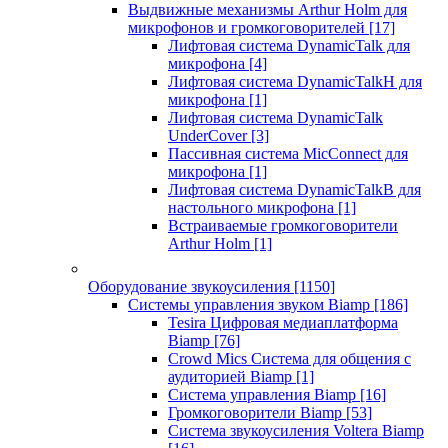
Выдвижные механизмы Arthur Holm для
микрофонов и громкоговорителей
[17]
Лифтовая система DynamicTalk для
микрофона
[4]
Лифтовая система DynamicTalkH для
микрофона
[1]
Лифтовая система DynamicTalk
UnderCover
[3]
Пассивная система MicConnect для
микрофона
[1]
Лифтовая система DynamicTalkB для
настольного микрофона
[1]
Встраиваемые громкоговорители
Arthur Holm
[1]
Оборудование звукоусиления
[1150]
Системы управления звуком Biamp
[186]
Tesira Цифровая медиаплатформа
Biamp
[76]
Crowd Mics Система для общения с
аудиторией Biamp
[1]
Система управления Biamp
[16]
Громкоговорители Biamp
[53]
Система звукоусиления Voltera Biamp