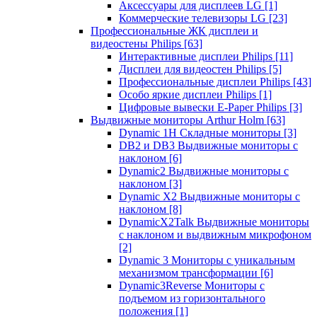
Аксессуары для дисплеев LG
[1]
Коммерческие телевизоры LG
[23]
Профессиональные ЖК дисплеи и
видеостены Philips
[63]
Интерактивные дисплеи Philips
[11]
Дисплеи для видеостен Philips
[5]
Профессиональные дисплеи Philips
[43]
Особо яркие дисплеи Philips
[1]
Цифровые вывески E-Paper Philips
[3]
Выдвижные мониторы Arthur Holm
[63]
Dynamic 1Н Складные мониторы
[3]
DB2 и DB3 Выдвижные мониторы с
наклоном
[6]
Dynamic2 Выдвижные мониторы с
наклоном
[3]
Dynamic X2 Выдвижные мониторы с
наклоном
[8]
DynamicX2Talk Выдвижные мониторы
с наклоном и выдвижным микрофоном
[2]
Dynamic 3 Мониторы с уникальным
механизмом трансформации
[6]
Dynamic3Reverse Мониторы с
подъемом из горизонтального
положения
[1]