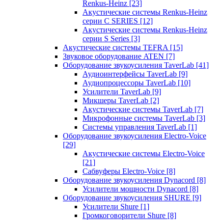
Renkus-Heinz
[23]
Акустические системы Renkus-Heinz
серии C SERIES
[12]
Акустические системы Renkus-Heinz
серии S Series
[3]
Акустические системы TEFRA
[15]
Звуковое оборудование ATEN
[7]
Оборудование звукоусиления TaverLab
[41]
Аудиоинтерфейсы TaverLab
[9]
Аудиопроцессоры TaverLab
[10]
Усилители TaverLab
[9]
Микшеры TaverLab
[2]
Акустические системы TaverLab
[7]
Микрофонные системы TaverLab
[3]
Системы управления TaverLab
[1]
Оборудование звукоусиления Electro-Voice
[29]
Акустические системы Electro-Voice
[21]
Сабвуферы Electro-Voice
[8]
Оборудование звукоусиления Dynacord
[8]
Усилители мощности Dynacord
[8]
Оборудование звукоусиления SHURE
[9]
Усилители Shure
[1]
Громкоговорители Shure
[8]