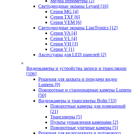
Медиа периметры
[2]
Светодиодные экраны Leyard
[16]
Серия MG
[4]
Серия TXF
[6]
Серия VEM
[6]
Светодиодные экраны LianTronics
[12]
Серия VA
[4]
Серия VL
[4]
Серия VH
[3]
Серия V
[1]
Аксессуары для LED панелей
[2]
Видеокамеры и устройства записи и трансляции
[106]
Решения для захвата и передачи видео
Lumens
[9]
Поворотные и стационарные камеры Lumens
[50]
Видеокамеры и трансиверы Bolin
[33]
Поворотные камеры для помещений
[21]
Трансиверы
[5]
Пульты управления камерами
[2]
Поворотные уличные камеры
[5]
Решения для видеозахвата и потокового