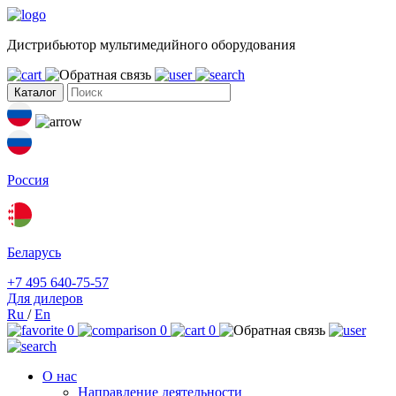
Дистрибьютор мультимедийного оборудования
Каталог
Россия
Беларусь
+7 495 640-75-57
Для дилеров
Ru
/
En
0
0
0
О нас
Направление деятельности