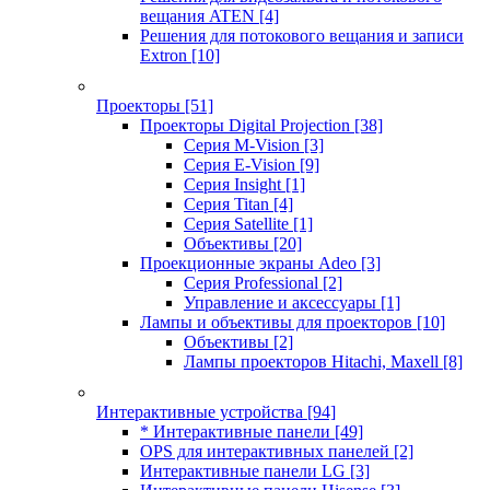
вещания ATEN
[4]
Решения для потокового вещания и записи
Extron
[10]
Проекторы
[51]
Проекторы Digital Projection
[38]
Серия M-Vision
[3]
Серия E-Vision
[9]
Серия Insight
[1]
Серия Titan
[4]
Серия Satellite
[1]
Объективы
[20]
Проекционные экраны Adeo
[3]
Серия Professional
[2]
Управление и аксессуары
[1]
Лампы и объективы для проекторов
[10]
Объективы
[2]
Лампы проекторов Hitachi, Maxell
[8]
Интерактивные устройства
[94]
* Интерактивные панели
[49]
OPS для интерактивных панелей
[2]
Интерактивные панели LG
[3]