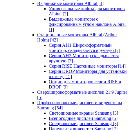
Выдвижные мониторы Albiral
[3]
Универсальные лифты для мониторов
Albiral
[2]
Выдвижные мониторы с
фиксированным углом наклона Albiral
[1]
Стационарные мониторы Albiral (Arthur
Holm)
[42]
Серия AH1 Широкоформатный
монитор, складывается вручную
[2]
Серия AH2 Монитор складывается
вручную
[2]
Серия RISE Настенные мониторы
[14]
Серия DROP Мониторы для установки
в стену
[15]
Опции для мониторов серии RISE и
DROP
[9]
Сверхширокоформатные дисплеи 21:9 Jupiter
[5]
Профессиональные дисплеи и видеостены
Samsung
[54]
Светодиодные экраны Samsung
[3]
Всепогодные дисплеи Samsung
[5]
Специальные дисплеи Samsung
[3]
Панели для видеостен Samsung
[7]