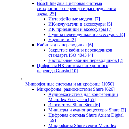
Bosch Integrus Цифровая система
синхронного перевода и распределения
звука
[25]
Интерфейсные модули
[7]
ИК-излучатели и аксессуары
[5]
ИК-приемники и аксессуары
[7]
Пульты переводчиков и аксессуары
[4]
Наушники
[2]
Кабины для переводчика
[6]
Закрытые кабины переводчиков
стандарта ISO 4043
[4]
Настольные кабины переводчиков
[2]
Цифровая ИК система синхронного
перевода Gonsin
[10]
Микрофонные системы и микрофоны
[1050]
Микрофоны, радиосистемы Shure
[626]
Аудиоэкосистема для конференций
Microflex Ecosystem
[55]
Экосистема Shure Stem
[6]
Микшеры и аудиопроцессоры Shure
[2]
Цифровая система Shure Axient Digital
[59]
Микрофоны Shure серии Microflex