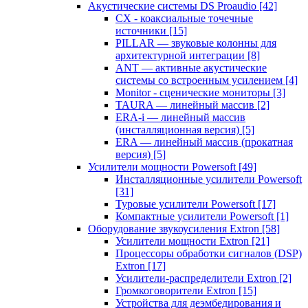
Акустические системы DS Proaudio
[42]
CX - коаксиальные точечные
источники
[15]
PILLAR — звуковые колонны для
архитектурной интеграции
[8]
ANT — активные акустические
системы со встроенным усилением
[4]
Monitor - сценические мониторы
[3]
TAURA — линейный массив
[2]
ERA-i — линейный массив
(инсталляционная версия)
[5]
ERA — линейный массив (прокатная
версия)
[5]
Усилители мощности Powersoft
[49]
Инсталляционные усилители Powersoft
[31]
Туровые усилители Powersoft
[17]
Компактные усилители Powersoft
[1]
Оборудование звукоусиления Extron
[58]
Усилители мощности Extron
[21]
Процессоры обработки сигналов (DSP)
Extron
[17]
Усилители-распределители Extron
[2]
Громкоговорители Extron
[15]
Устройства для деэмбедирования и