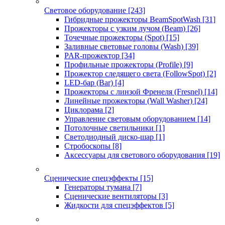
Световое оборудование
[243]
Гибридные прожекторы BeamSpotWash
[31]
Прожекторы с узким лучом (Beam)
[26]
Точечные прожекторы (Spot)
[15]
Заливные световые головы (Wash)
[39]
PAR-прожектор
[34]
Профильные прожекторы (Profile)
[9]
Прожектор следящего света (FollowSpot)
[2]
LED-бар (Bar)
[4]
Прожекторы с линзой Френеля (Fresnel)
[14]
Линейные прожекторы (Wall Washer)
[24]
Циклорама
[2]
Управление световым оборудованием
[14]
Потолочные светильники
[1]
Светодиодный диско-шар
[1]
Стробоскопы
[8]
Аксессуары для светового оборудования
[19]
Сценические спецэффекты
[15]
Генераторы тумана
[7]
Сценические вентиляторы
[3]
Жидкости для спецэффектов
[5]