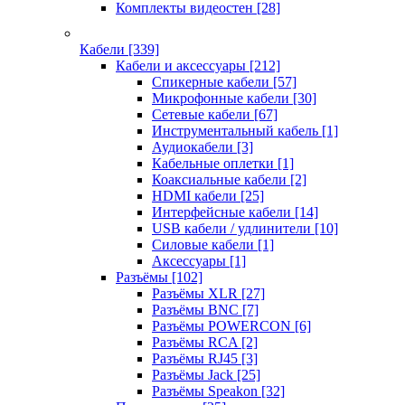
Комплекты видеостен
[28]
Кабели
[339]
Кабели и аксессуары
[212]
Спикерные кабели
[57]
Микрофонные кабели
[30]
Сетевые кабели
[67]
Инструментальный кабель
[1]
Аудиокабели
[3]
Кабельные оплетки
[1]
Коаксиальные кабели
[2]
HDMI кабели
[25]
Интерфейсные кабели
[14]
USB кабели / удлинители
[10]
Силовые кабели
[1]
Аксессуары
[1]
Разъёмы
[102]
Разъёмы XLR
[27]
Разъёмы BNC
[7]
Разъёмы POWERCON
[6]
Разъёмы RCA
[2]
Разъёмы RJ45
[3]
Разъёмы Jack
[25]
Разъёмы Speakon
[32]