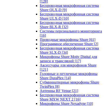
[128]
Беспроводная микрофонная система
Shure QLX-D
[9]
Беспроводная микрофонная система
Shure ULX-D
[10]
Беспроводная микрофонная система
Shure BLX-R
[32]
Системы персонального мониторинга
[16]
Проводные микрофоны Shure
[61]
Программное обеспечение Shure
[2]
Беспроводная микрофонная система
Shure SLX-D
[34]
Микрофоны Shure Motiv Digital для
записи и трансляций
[17]
Аксессуары для микрофонов Shure
[121]
Головные и петличные микрофоны
Shure DuraPlex
[14]
Субминиатюрные микрофоны Shure
TwinPlex
[8]
Антенны RF Venue
[21]
Беспроводная микрофонная система
Shure MXW NEXT 2
[16]
Микрофоны Shure Nexadyne
[10]