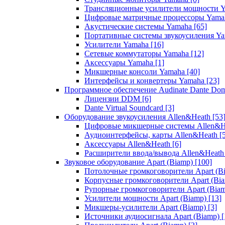
Трансляционные усилители мощности 
Цифровые матричные процессоры Yam
Акустические системы Yamaha
[65]
Портативные системы звукоусиления Y
Усилители Yamaha
[16]
Сетевые коммутаторы Yamaha
[12]
Аксессуары Yamaha
[1]
Микшерные консоли Yamaha
[40]
Интерфейсы и конвертеры Yamaha
[23]
Программное обеспечение Audinate Dante Do
Лицензии DDM
[6]
Dante Virtual Soundcard
[3]
Оборудование звукоусиления Allen&Heath
[53
Цифровые микшерные системы Allen&
Аудиоинтерфейсы, карты Allen&Heath
[
Аксессуары Allen&Heath
[6]
Расширители ввода/вывода Allen&Heat
Звуковое оборудование Apart (Biamp)
[100]
Потолочные громкоговорители Apart (B
Корпусные громкоговорители Apart (Bi
Рупорные громкоговорители Apart (Bia
Усилители мощности Apart (Biamp)
[13]
Микшеры-усилители Apart (Biamp)
[3]
Источники аудиосигнала Apart (Biamp)
[