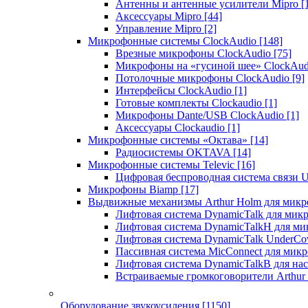
Антенны и антенные усилители Mipro
[
Аксессуары Mipro
[44]
Управление Mipro
[2]
Микрофонные системы ClockAudio
[148]
Врезные микрофоны ClockAudio
[75]
Микрофоны на «гусиной шее» ClockAu
Потолочные микрофоны ClockAudio
[9]
Интерфейсы ClockAudio
[1]
Готовые комплекты Clockaudio
[1]
Микрофоны Dante/USB ClockAudio
[1]
Аксессуары Clockaudio
[1]
Микрофонные системы «Октава»
[14]
Радиосистемы OKTAVA
[14]
Микрофонные системы Televic
[16]
Цифровая беспроводная система связи U
Микрофоны Biamp
[17]
Выдвижные механизмы Arthur Holm для микр
Лифтовая система DynamicTalk для ми
Лифтовая система DynamicTalkH для м
Лифтовая система DynamicTalk UnderCo
Пассивная система MicConnect для мик
Лифтовая система DynamicTalkB для на
Встраиваемые громкоговорители Arthu
Оборудование звукоусиления
[1150]