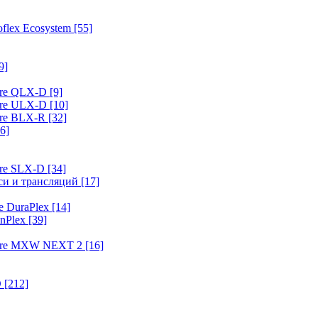
flex Ecosystem
[55]
9]
ure QLX-D
[9]
ure ULX-D
[10]
ure BLX-R
[32]
6]
ure SLX-D
[34]
иси и трансляций
[17]
e DuraPlex
[14]
nPlex
[39]
hure MXW NEXT 2
[16]
O
[212]