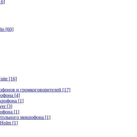
16]
dio
[60]
nite
[16]
офонов и громкоговорителей
[17]
крофона
[4]
икрофона
[1]
ver
[3]
рофона
[1]
стольного микрофона
[1]
r Holm
[1]