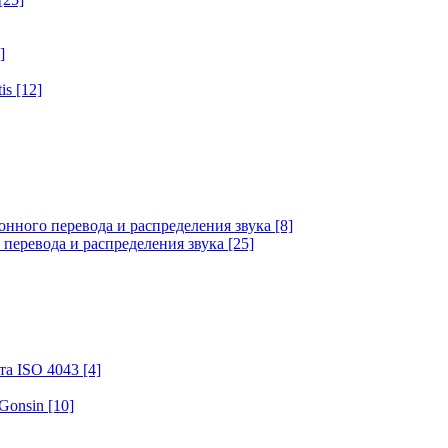
]
tis
[12]
онного перевода и распределения звука
[8]
 перевода и распределения звука
[25]
та ISO 4043
[4]
 Gonsin
[10]