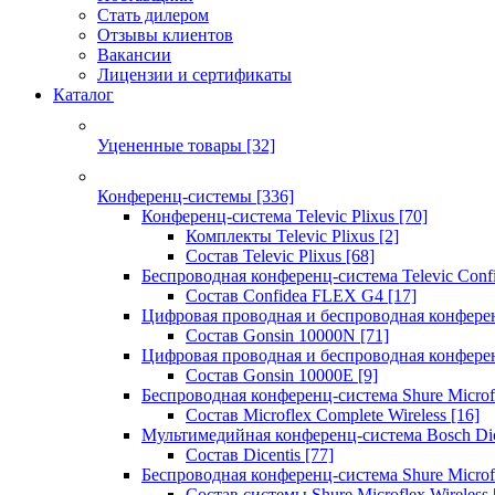
Стать дилером
Отзывы клиентов
Вакансии
Лицензии и сертификаты
Каталог
Уцененные товары
[32]
Конференц-системы
[336]
Конференц-система Televic Plixus
[70]
Комплекты Televic Plixus
[2]
Состав Televic Plixus
[68]
Беспроводная конференц-система Televic Con
Состав Confidea FLEX G4
[17]
Цифровая проводная и беспроводная конфере
Состав Gonsin 10000N
[71]
Цифровая проводная и беспроводная конфере
Состав Gonsin 10000E
[9]
Беспроводная конференц-система Shure Microfl
Состав Microflex Complete Wireless
[16]
Мультимедийная конференц-система Bosch Dic
Состав Dicentis
[77]
Беспроводная конференц-система Shure Microfl
Состав системы Shure Microflex Wireless