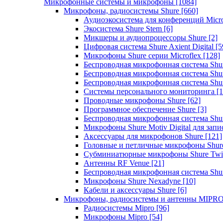
Микрофонные системы и микрофоны
[1084]
Микрофоны, радиосистемы Shure
[660]
Аудиоэкосистема для конференций Micro
Экосистема Shure Stem
[6]
Микшеры и аудиопроцессоры Shure
[2]
Цифровая система Shure Axient Digital
[5
Микрофоны Shure серии Microflex
[128]
Беспроводная микрофонная система Sh
Беспроводная микрофонная система Sh
Беспроводная микрофонная система Sh
Системы персонального мониторинга
[1
Проводные микрофоны Shure
[62]
Программное обеспечение Shure
[3]
Беспроводная микрофонная система Sh
Микрофоны Shure Motiv Digital для зап
Аксессуары для микрофонов Shure
[121]
Головные и петличные микрофоны Shur
Субминиатюрные микрофоны Shure Twi
Антенны RF Venue
[21]
Беспроводная микрофонная система S
Микрофоны Shure Nexadyne
[10]
Кабели и аксессуары Shure
[6]
Микрофоны, радиосистемы и антенны MIPR
Радиосистемы Mipro
[96]
Микрофоны Mipro
[54]