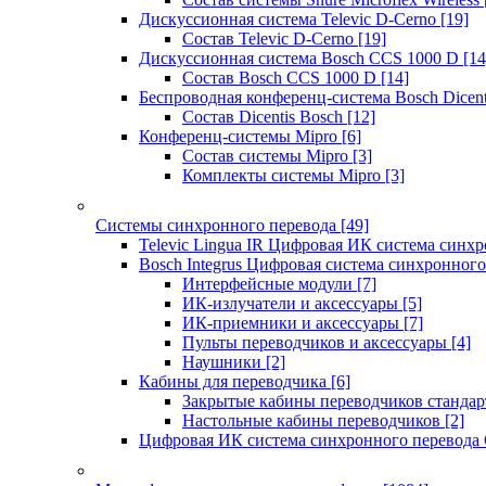
Дискуссионная система Televic D-Cerno
[19]
Состав Televic D-Cerno
[19]
Дискуссионная система Bosch CCS 1000 D
[14
Состав Bosch CCS 1000 D
[14]
Беспроводная конференц-система Bosch Dicen
Состав Dicentis Bosch
[12]
Конференц-системы Mipro
[6]
Состав системы Mipro
[3]
Комплекты системы Mipro
[3]
Системы синхронного перевода
[49]
Televic Lingua IR Цифровая ИК система синхр
Bosch Integrus Цифровая система синхронного
Интерфейсные модули
[7]
ИК-излучатели и аксессуары
[5]
ИК-приемники и аксессуары
[7]
Пульты переводчиков и аксессуары
[4]
Наушники
[2]
Кабины для переводчика
[6]
Закрытые кабины переводчиков стандар
Настольные кабины переводчиков
[2]
Цифровая ИК система синхронного перевода