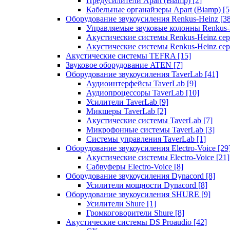
Предусилители Apart (Biamp)
[2]
Кабельные органайзеры Apart (Biamp)
[5
Оборудование звукоусиления Renkus-Heinz
[3
Управляемые звуковые колонны Renkus
Акустические системы Renkus-Heinz с
Акустические системы Renkus-Heinz сер
Акустические системы TEFRA
[15]
Звуковое оборудование ATEN
[7]
Оборудование звукоусиления TaverLab
[41]
Аудиоинтерфейсы TaverLab
[9]
Аудиопроцессоры TaverLab
[10]
Усилители TaverLab
[9]
Микшеры TaverLab
[2]
Акустические системы TaverLab
[7]
Микрофонные системы TaverLab
[3]
Системы управления TaverLab
[1]
Оборудование звукоусиления Electro-Voice
[29
Акустические системы Electro-Voice
[21]
Сабвуферы Electro-Voice
[8]
Оборудование звукоусиления Dynacord
[8]
Усилители мощности Dynacord
[8]
Оборудование звукоусиления SHURE
[9]
Усилители Shure
[1]
Громкоговорители Shure
[8]
Акустические системы DS Proaudio
[42]