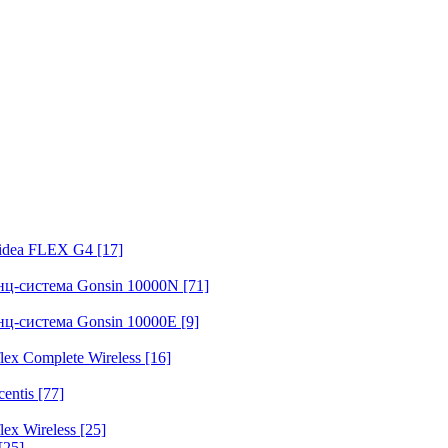
fidea FLEX G4
[17]
нц-система Gonsin 10000N
[71]
нц-система Gonsin 10000E
[9]
ex Complete Wireless
[16]
entis
[77]
ex Wireless
[25]
[25]