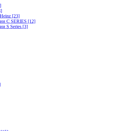
]
8]
-Heinz
[23]
ерии C SERIES
[12]
ии S Series
[3]
]