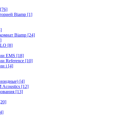
[76]
иторией Biamp
[1]
]
 комнат Biamp
[24]
]
HALO
[8]
ерии EMS
[18]
ии Reference
[10]
ии i
[4]
диоидные)
[4]
 Acoustics
[12]
удования
[13]
[20]
4]