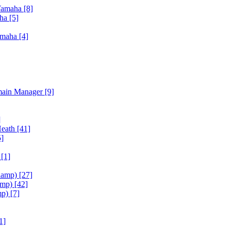
Yamaha
[8]
aha
[5]
amaha
[4]
main Manager
[9]
]
Heath
[41]
5]
h
[1]
iamp)
[27]
amp)
[42]
mp)
[7]
1]