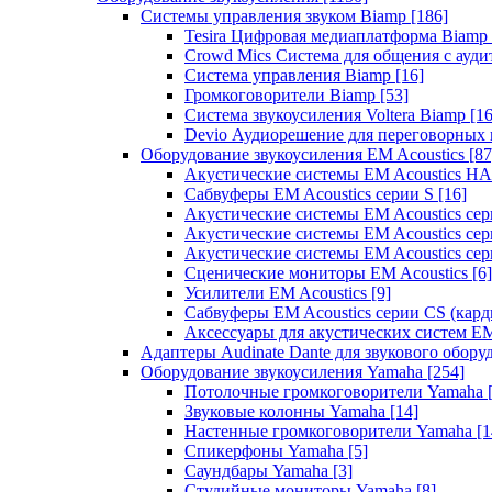
Системы управления звуком Biamp
[186]
Tesira Цифровая медиаплатформа Biamp
Crowd Mics Система для общения с ауд
Система управления Biamp
[16]
Громкоговорители Biamp
[53]
Система звукоусиления Voltera Biamp
[16
Devio Аудиорешение для переговорных
Оборудование звукоусиления EM Acoustics
[87
Акустические системы EM Acoustics 
Сабвуферы EM Acoustics серии S
[16]
Акустические системы EM Acoustics с
Акустические системы EM Acoustics сер
Акустические системы EM Acoustics сер
Сценические мониторы EM Acoustics
[6]
Усилители EM Acoustics
[9]
Сабвуферы EM Acoustics серии CS (кар
Аксессуары для акустических систем EM
Адаптеры Audinate Dante для звукового обор
Оборудование звукоусиления Yamaha
[254]
Потолочные громкоговорители Yamaha
Звуковые колонны Yamaha
[14]
Настенные громкоговорители Yamaha
[1
Спикерфоны Yamaha
[5]
Саундбары Yamaha
[3]
Студийные мониторы Yamaha
[8]