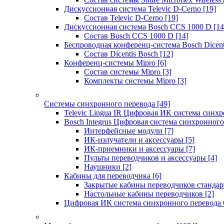
Дискуссионная система Televic D-Cerno
[19]
Состав Televic D-Cerno
[19]
Дискуссионная система Bosch CCS 1000 D
[14
Состав Bosch CCS 1000 D
[14]
Беспроводная конференц-система Bosch Dicen
Состав Dicentis Bosch
[12]
Конференц-системы Mipro
[6]
Состав системы Mipro
[3]
Комплекты системы Mipro
[3]
Системы синхронного перевода
[49]
Televic Lingua IR Цифровая ИК система синхр
Bosch Integrus Цифровая система синхронного
Интерфейсные модули
[7]
ИК-излучатели и аксессуары
[5]
ИК-приемники и аксессуары
[7]
Пульты переводчиков и аксессуары
[4]
Наушники
[2]
Кабины для переводчика
[6]
Закрытые кабины переводчиков стандар
Настольные кабины переводчиков
[2]
Цифровая ИК система синхронного перевода