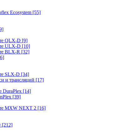
flex Ecosystem
[55]
9]
ure QLX-D
[9]
ure ULX-D
[10]
ure BLX-R
[32]
6]
ure SLX-D
[34]
иси и трансляций
[17]
e DuraPlex
[14]
nPlex
[39]
hure MXW NEXT 2
[16]
O
[212]