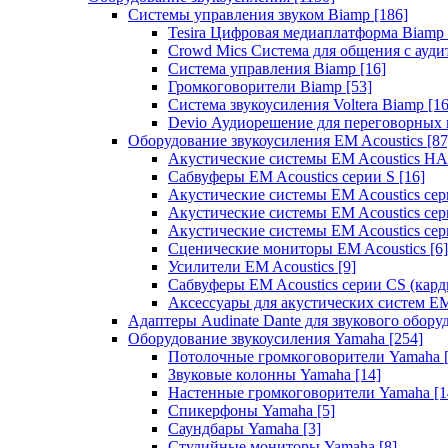
Системы управления звуком Biamp
[186]
Tesira Цифровая медиаплатформа Biamp
Crowd Mics Система для общения с ауд
Система управления Biamp
[16]
Громкоговорители Biamp
[53]
Система звукоусиления Voltera Biamp
[16
Devio Аудиорешение для переговорных
Оборудование звукоусиления EM Acoustics
[87
Акустические системы EM Acoustics 
Сабвуферы EM Acoustics серии S
[16]
Акустические системы EM Acoustics с
Акустические системы EM Acoustics сер
Акустические системы EM Acoustics сер
Сценические мониторы EM Acoustics
[6]
Усилители EM Acoustics
[9]
Сабвуферы EM Acoustics серии CS (кар
Аксессуары для акустических систем EM
Адаптеры Audinate Dante для звукового обор
Оборудование звукоусиления Yamaha
[254]
Потолочные громкоговорители Yamaha
Звуковые колонны Yamaha
[14]
Настенные громкоговорители Yamaha
[1
Спикерфоны Yamaha
[5]
Саундбары Yamaha
[3]
Студийные мониторы Yamaha
[8]