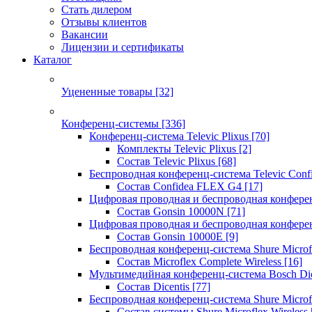
Стать дилером
Отзывы клиентов
Вакансии
Лицензии и сертификаты
Каталог
Уцененные товары
[32]
Конференц-системы
[336]
Конференц-система Televic Plixus
[70]
Комплекты Televic Plixus
[2]
Состав Televic Plixus
[68]
Беспроводная конференц-система Televic Con
Состав Confidea FLEX G4
[17]
Цифровая проводная и беспроводная конфере
Состав Gonsin 10000N
[71]
Цифровая проводная и беспроводная конфере
Состав Gonsin 10000E
[9]
Беспроводная конференц-система Shure Microfl
Состав Microflex Complete Wireless
[16]
Мультимедийная конференц-система Bosch Dic
Состав Dicentis
[77]
Беспроводная конференц-система Shure Microfl
Состав системы Shure Microflex Wireless