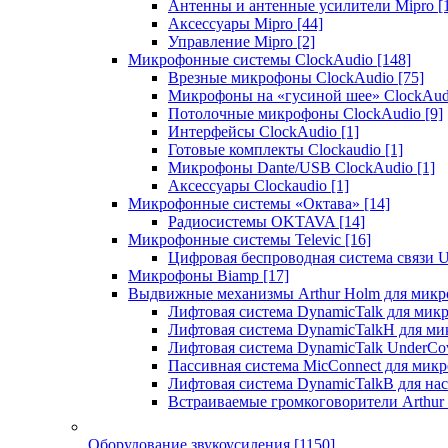
Антенны и антенные усилители Mipro
[
Аксессуары Mipro
[44]
Управление Mipro
[2]
Микрофонные системы ClockAudio
[148]
Врезные микрофоны ClockAudio
[75]
Микрофоны на «гусиной шее» ClockAu
Потолочные микрофоны ClockAudio
[9]
Интерфейсы ClockAudio
[1]
Готовые комплекты Clockaudio
[1]
Микрофоны Dante/USB ClockAudio
[1]
Аксессуары Clockaudio
[1]
Микрофонные системы «Октава»
[14]
Радиосистемы OKTAVA
[14]
Микрофонные системы Televic
[16]
Цифровая беспроводная система связи U
Микрофоны Biamp
[17]
Выдвижные механизмы Arthur Holm для микр
Лифтовая система DynamicTalk для ми
Лифтовая система DynamicTalkH для м
Лифтовая система DynamicTalk UnderCo
Пассивная система MicConnect для мик
Лифтовая система DynamicTalkB для на
Встраиваемые громкоговорители Arthu
Оборудование звукоусиления
[1150]