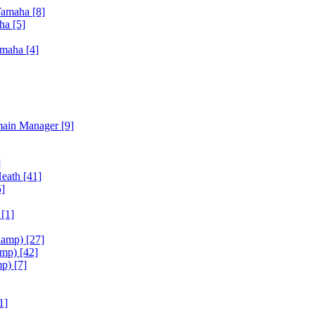
Yamaha
[8]
aha
[5]
amaha
[4]
main Manager
[9]
]
Heath
[41]
5]
h
[1]
iamp)
[27]
amp)
[42]
mp)
[7]
1]