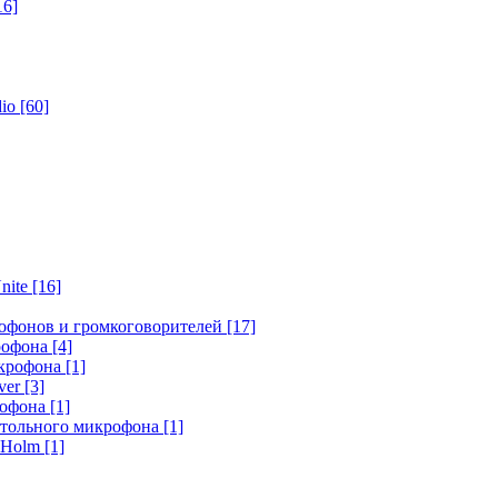
16]
dio
[60]
nite
[16]
офонов и громкоговорителей
[17]
крофона
[4]
икрофона
[1]
ver
[3]
рофона
[1]
стольного микрофона
[1]
r Holm
[1]