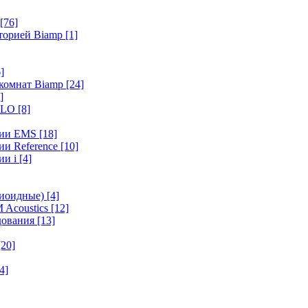
[76]
иторией Biamp
[1]
]
 комнат Biamp
[24]
]
HALO
[8]
ерии EMS
[18]
ии Reference
[10]
ии i
[4]
диоидные)
[4]
 Acoustics
[12]
удования
[13]
[20]
4]