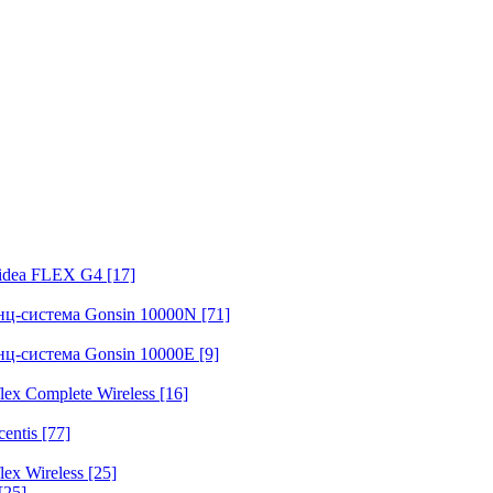
fidea FLEX G4
[17]
нц-система Gonsin 10000N
[71]
нц-система Gonsin 10000E
[9]
ex Complete Wireless
[16]
entis
[77]
ex Wireless
[25]
[25]