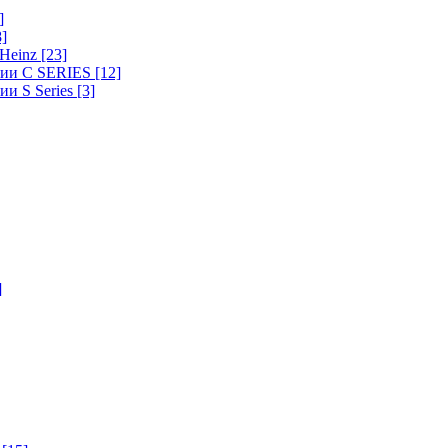
]
8]
-Heinz
[23]
ерии C SERIES
[12]
ии S Series
[3]
]