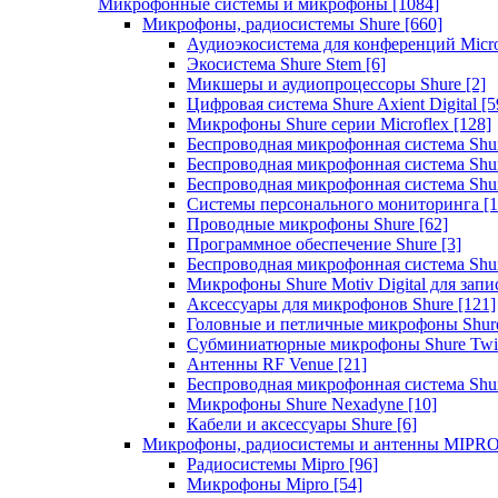
Микрофонные системы и микрофоны
[1084]
Микрофоны, радиосистемы Shure
[660]
Аудиоэкосистема для конференций Micro
Экосистема Shure Stem
[6]
Микшеры и аудиопроцессоры Shure
[2]
Цифровая система Shure Axient Digital
[5
Микрофоны Shure серии Microflex
[128]
Беспроводная микрофонная система Sh
Беспроводная микрофонная система Sh
Беспроводная микрофонная система Sh
Системы персонального мониторинга
[1
Проводные микрофоны Shure
[62]
Программное обеспечение Shure
[3]
Беспроводная микрофонная система Sh
Микрофоны Shure Motiv Digital для зап
Аксессуары для микрофонов Shure
[121]
Головные и петличные микрофоны Shur
Субминиатюрные микрофоны Shure Twi
Антенны RF Venue
[21]
Беспроводная микрофонная система S
Микрофоны Shure Nexadyne
[10]
Кабели и аксессуары Shure
[6]
Микрофоны, радиосистемы и антенны MIPR
Радиосистемы Mipro
[96]
Микрофоны Mipro
[54]