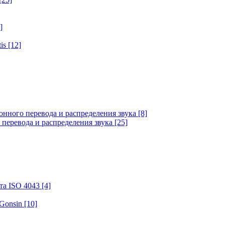
]
tis
[12]
онного перевода и распределения звука
[8]
 перевода и распределения звука
[25]
та ISO 4043
[4]
 Gonsin
[10]