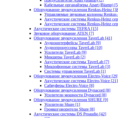
Предусилители Apart (Biamp)
[2]
Кабельные органайзеры Apart (Biamp)
[5
Оборудование звукоусиления Renkus-Heinz
[3
Управляемые звуковые колонны Renkus
Акустические системы Renkus-Heinz с
Акустические системы Renkus-Heinz сер
Акустические системы TEFRA
[15]
Звуковое оборудование ATEN
[7]
Оборудование звукоусиления TaverLab
[41]
Аудиоинтерфейсы TaverLab
[9]
Аудиопроцессоры TaverLab
[10]
Усилители TaverLab
[9]
Микшеры TaverLab
[2]
Акустические системы TaverLab
[7]
Микрофонные системы TaverLab
[3]
Системы управления TaverLab
[1]
Оборудование звукоусиления Electro-Voice
[29
Акустические системы Electro-Voice
[21]
Сабвуферы Electro-Voice
[8]
Оборудование звукоусиления Dynacord
[8]
Усилители мощности Dynacord
[8]
Оборудование звукоусиления SHURE
[9]
Усилители Shure
[1]
Громкоговорители Shure
[8]
Акустические системы DS Proaudio
[42]