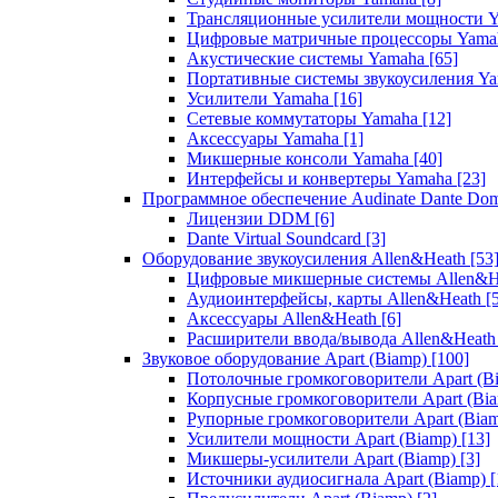
Трансляционные усилители мощности 
Цифровые матричные процессоры Yam
Акустические системы Yamaha
[65]
Портативные системы звукоусиления Y
Усилители Yamaha
[16]
Сетевые коммутаторы Yamaha
[12]
Аксессуары Yamaha
[1]
Микшерные консоли Yamaha
[40]
Интерфейсы и конвертеры Yamaha
[23]
Программное обеспечение Audinate Dante Do
Лицензии DDM
[6]
Dante Virtual Soundcard
[3]
Оборудование звукоусиления Allen&Heath
[53
Цифровые микшерные системы Allen&
Аудиоинтерфейсы, карты Allen&Heath
[
Аксессуары Allen&Heath
[6]
Расширители ввода/вывода Allen&Heat
Звуковое оборудование Apart (Biamp)
[100]
Потолочные громкоговорители Apart (B
Корпусные громкоговорители Apart (Bi
Рупорные громкоговорители Apart (Bia
Усилители мощности Apart (Biamp)
[13]
Микшеры-усилители Apart (Biamp)
[3]
Источники аудиосигнала Apart (Biamp)
[