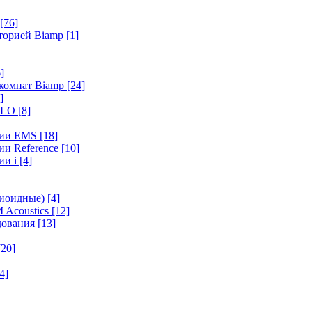
[76]
иторией Biamp
[1]
]
 комнат Biamp
[24]
]
HALO
[8]
ерии EMS
[18]
ии Reference
[10]
ии i
[4]
диоидные)
[4]
 Acoustics
[12]
удования
[13]
[20]
4]