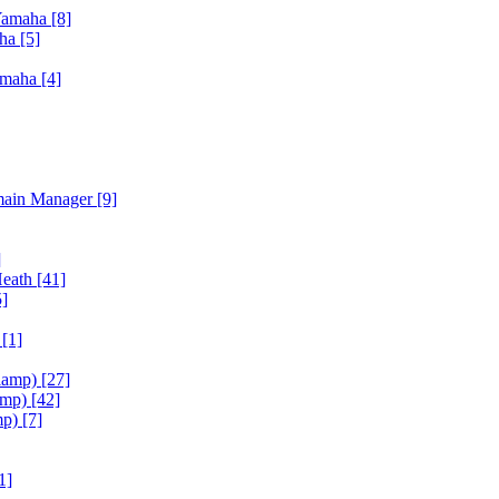
Yamaha
[8]
aha
[5]
amaha
[4]
main Manager
[9]
]
Heath
[41]
5]
h
[1]
iamp)
[27]
amp)
[42]
mp)
[7]
1]