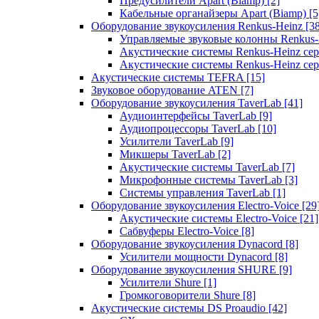
Предусилители Apart (Biamp)
[2]
Кабельные органайзеры Apart (Biamp)
[5
Оборудование звукоусиления Renkus-Heinz
[3
Управляемые звуковые колонны Renkus
Акустические системы Renkus-Heinz с
Акустические системы Renkus-Heinz сер
Акустические системы TEFRA
[15]
Звуковое оборудование ATEN
[7]
Оборудование звукоусиления TaverLab
[41]
Аудиоинтерфейсы TaverLab
[9]
Аудиопроцессоры TaverLab
[10]
Усилители TaverLab
[9]
Микшеры TaverLab
[2]
Акустические системы TaverLab
[7]
Микрофонные системы TaverLab
[3]
Системы управления TaverLab
[1]
Оборудование звукоусиления Electro-Voice
[29
Акустические системы Electro-Voice
[21]
Сабвуферы Electro-Voice
[8]
Оборудование звукоусиления Dynacord
[8]
Усилители мощности Dynacord
[8]
Оборудование звукоусиления SHURE
[9]
Усилители Shure
[1]
Громкоговорители Shure
[8]
Акустические системы DS Proaudio
[42]