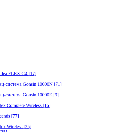
fidea FLEX G4
[17]
нц-система Gonsin 10000N
[71]
нц-система Gonsin 10000E
[9]
ex Complete Wireless
[16]
entis
[77]
ex Wireless
[25]
[25]