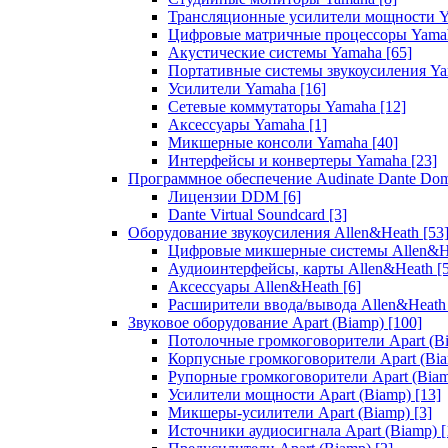
Трансляционные усилители мощности 
Цифровые матричные процессоры Yam
Акустические системы Yamaha
[65]
Портативные системы звукоусиления Y
Усилители Yamaha
[16]
Сетевые коммутаторы Yamaha
[12]
Аксессуары Yamaha
[1]
Микшерные консоли Yamaha
[40]
Интерфейсы и конвертеры Yamaha
[23]
Программное обеспечение Audinate Dante Do
Лицензии DDM
[6]
Dante Virtual Soundcard
[3]
Оборудование звукоусиления Allen&Heath
[53
Цифровые микшерные системы Allen&
Аудиоинтерфейсы, карты Allen&Heath
[
Аксессуары Allen&Heath
[6]
Расширители ввода/вывода Allen&Heat
Звуковое оборудование Apart (Biamp)
[100]
Потолочные громкоговорители Apart (B
Корпусные громкоговорители Apart (Bi
Рупорные громкоговорители Apart (Bia
Усилители мощности Apart (Biamp)
[13]
Микшеры-усилители Apart (Biamp)
[3]
Источники аудиосигнала Apart (Biamp)
[