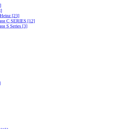
]
8]
-Heinz
[23]
ерии C SERIES
[12]
ии S Series
[3]
]