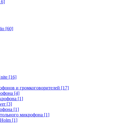
16]
dio
[60]
nite
[16]
офонов и громкоговорителей
[17]
крофона
[4]
икрофона
[1]
ver
[3]
рофона
[1]
стольного микрофона
[1]
r Holm
[1]