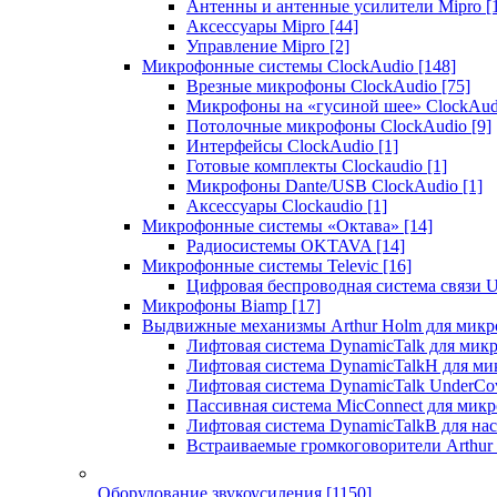
Антенны и антенные усилители Mipro
[
Аксессуары Mipro
[44]
Управление Mipro
[2]
Микрофонные системы ClockAudio
[148]
Врезные микрофоны ClockAudio
[75]
Микрофоны на «гусиной шее» ClockAu
Потолочные микрофоны ClockAudio
[9]
Интерфейсы ClockAudio
[1]
Готовые комплекты Clockaudio
[1]
Микрофоны Dante/USB ClockAudio
[1]
Аксессуары Clockaudio
[1]
Микрофонные системы «Октава»
[14]
Радиосистемы OKTAVA
[14]
Микрофонные системы Televic
[16]
Цифровая беспроводная система связи U
Микрофоны Biamp
[17]
Выдвижные механизмы Arthur Holm для микр
Лифтовая система DynamicTalk для ми
Лифтовая система DynamicTalkH для м
Лифтовая система DynamicTalk UnderCo
Пассивная система MicConnect для мик
Лифтовая система DynamicTalkB для на
Встраиваемые громкоговорители Arthu
Оборудование звукоусиления
[1150]