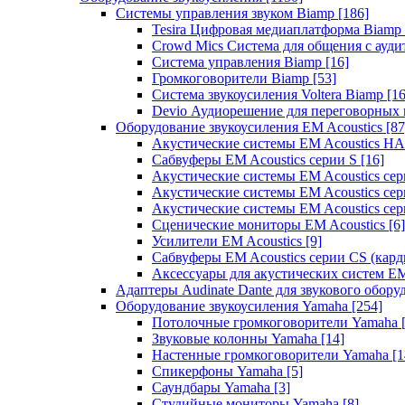
Системы управления звуком Biamp
[186]
Tesira Цифровая медиаплатформа Biamp
Crowd Mics Система для общения с ауд
Система управления Biamp
[16]
Громкоговорители Biamp
[53]
Система звукоусиления Voltera Biamp
[16
Devio Аудиорешение для переговорных
Оборудование звукоусиления EM Acoustics
[87
Акустические системы EM Acoustics 
Сабвуферы EM Acoustics серии S
[16]
Акустические системы EM Acoustics с
Акустические системы EM Acoustics сер
Акустические системы EM Acoustics сер
Сценические мониторы EM Acoustics
[6]
Усилители EM Acoustics
[9]
Сабвуферы EM Acoustics серии CS (кар
Аксессуары для акустических систем EM
Адаптеры Audinate Dante для звукового обор
Оборудование звукоусиления Yamaha
[254]
Потолочные громкоговорители Yamaha
Звуковые колонны Yamaha
[14]
Настенные громкоговорители Yamaha
[1
Спикерфоны Yamaha
[5]
Саундбары Yamaha
[3]
Студийные мониторы Yamaha
[8]