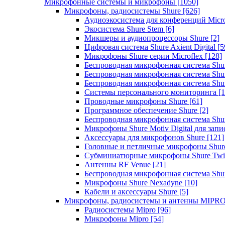
Микрофонные системы и микрофоны
[1050]
Микрофоны, радиосистемы Shure
[626]
Аудиоэкосистема для конференций Micro
Экосистема Shure Stem
[6]
Микшеры и аудиопроцессоры Shure
[2]
Цифровая система Shure Axient Digital
[5
Микрофоны Shure серии Microflex
[128]
Беспроводная микрофонная система Sh
Беспроводная микрофонная система Sh
Беспроводная микрофонная система Sh
Системы персонального мониторинга
[1
Проводные микрофоны Shure
[61]
Программное обеспечение Shure
[2]
Беспроводная микрофонная система Sh
Микрофоны Shure Motiv Digital для зап
Аксессуары для микрофонов Shure
[121]
Головные и петличные микрофоны Shur
Субминиатюрные микрофоны Shure Twi
Антенны RF Venue
[21]
Беспроводная микрофонная система S
Микрофоны Shure Nexadyne
[10]
Кабели и аксессуары Shure
[5]
Микрофоны, радиосистемы и антенны MIPR
Радиосистемы Mipro
[96]
Микрофоны Mipro
[54]