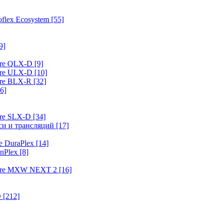
flex Ecosystem
[55]
9]
ure QLX-D
[9]
ure ULX-D
[10]
ure BLX-R
[32]
6]
ure SLX-D
[34]
иси и трансляций
[17]
e DuraPlex
[14]
nPlex
[8]
hure MXW NEXT 2
[16]
O
[212]