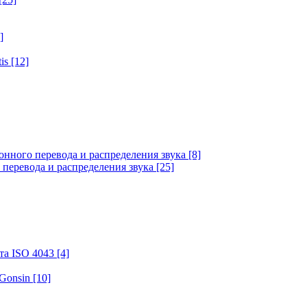
]
tis
[12]
онного перевода и распределения звука
[8]
 перевода и распределения звука
[25]
та ISO 4043
[4]
 Gonsin
[10]