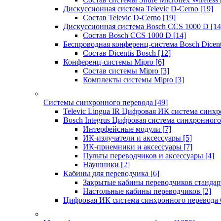
Дискуссионная система Televic D-Cerno
[19]
Состав Televic D-Cerno
[19]
Дискуссионная система Bosch CCS 1000 D
[14
Состав Bosch CCS 1000 D
[14]
Беспроводная конференц-система Bosch Dicen
Состав Dicentis Bosch
[12]
Конференц-системы Mipro
[6]
Состав системы Mipro
[3]
Комплекты системы Mipro
[3]
Системы синхронного перевода
[49]
Televic Lingua IR Цифровая ИК система синхр
Bosch Integrus Цифровая система синхронного
Интерфейсные модули
[7]
ИК-излучатели и аксессуары
[5]
ИК-приемники и аксессуары
[7]
Пульты переводчиков и аксессуары
[4]
Наушники
[2]
Кабины для переводчика
[6]
Закрытые кабины переводчиков стандар
Настольные кабины переводчиков
[2]
Цифровая ИК система синхронного перевода