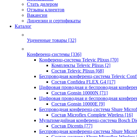
Стать дилером
Отзывы клиентов
Вакансии
Лицензии и сертификаты
Каталог
Уцененные товары
[32]
Конференц-системы
[336]
Конференц-система Televic Plixus
[70]
Комплекты Televic Plixus
[2]
Состав Televic Plixus
[68]
Беспроводная конференц-система Televic Con
Состав Confidea FLEX G4
[17]
Цифровая проводная и беспроводная конфере
Состав Gonsin 10000N
[71]
Цифровая проводная и беспроводная конфере
Состав Gonsin 10000E
[9]
Беспроводная конференц-система Shure Microfl
Состав Microflex Complete Wireless
[16]
Мультимедийная конференц-система Bosch Dic
Состав Dicentis
[77]
Беспроводная конференц-система Shure Microfl
Состав системы Shure Microflex Wireless