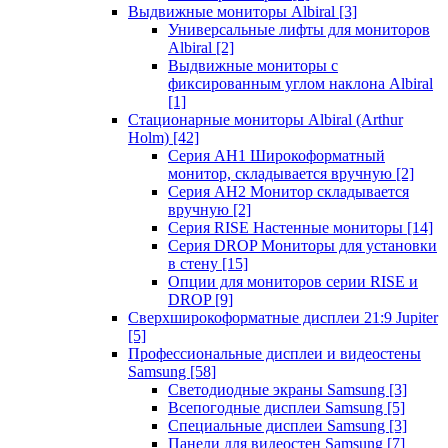
Выдвижные мониторы Albiral
[3]
Универсальные лифты для мониторов
Albiral
[2]
Выдвижные мониторы с
фиксированным углом наклона Albiral
[1]
Стационарные мониторы Albiral (Arthur
Holm)
[42]
Серия AH1 Широкоформатный
монитор, складывается вручную
[2]
Серия AH2 Монитор складывается
вручную
[2]
Серия RISE Настенные мониторы
[14]
Серия DROP Мониторы для установки
в стену
[15]
Опции для мониторов серии RISE и
DROP
[9]
Сверхширокоформатные дисплеи 21:9 Jupiter
[5]
Профессиональные дисплеи и видеостены
Samsung
[58]
Светодиодные экраны Samsung
[3]
Всепогодные дисплеи Samsung
[5]
Специальные дисплеи Samsung
[3]
Панели для видеостен Samsung
[7]