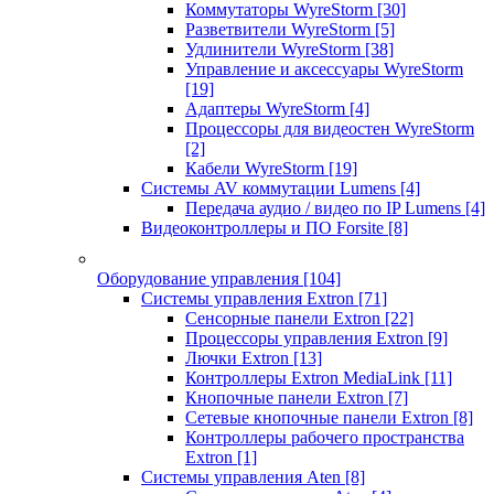
Коммутаторы WyreStorm
[30]
Разветвители WyreStorm
[5]
Удлинители WyreStorm
[38]
Управление и аксессуары WyreStorm
[19]
Адаптеры WyreStorm
[4]
Процессоры для видеостен WyreStorm
[2]
Кабели WyreStorm
[19]
Системы AV коммутации Lumens
[4]
Передача аудио / видео по IP Lumens
[4]
Видеоконтроллеры и ПО Forsite
[8]
Оборудование управления
[104]
Системы управления Extron
[71]
Сенсорные панели Extron
[22]
Процессоры управления Extron
[9]
Лючки Extron
[13]
Контроллеры Extron MediaLink
[11]
Кнопочные панели Extron
[7]
Сетевые кнопочные панели Extron
[8]
Контроллеры рабочего пространства
Extron
[1]
Системы управления Aten
[8]