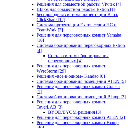
Решения для совместной работы Vivitek
[4]
Шлюз для совместной работы Extron
[1]
Беспроводная система презентации Barco
ClickShare
[12]
Система презентации Extron серии HC и
TeamWork
[3]
Решения для переговорных комнат Yamaha
[10]
Система бронирования переговорных Extron
[4]
Состав системы бронирования
переговорных
[4]
Решения для переговорных комнат
WyreStorm
[29]
Решения «все-в-одном» Kandao
[8]
Система бронирования помещений ATEN
[5]
Решение для переговорных комнат Gonsin
[1]
Система бронирования помещений Biamp
[2]
Решения для переговорных комнат
TaverLAB
[3]
BYOD/BYOM-решения
[3]
Решение для переговорных комнат ATEN
[2]
Решение для переговорных комнат Biamp
[40]