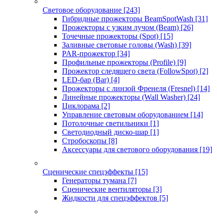
Световое оборудование
[243]
Гибридные прожекторы BeamSpotWash
[31]
Прожекторы с узким лучом (Beam)
[26]
Точечные прожекторы (Spot)
[15]
Заливные световые головы (Wash)
[39]
PAR-прожектор
[34]
Профильные прожекторы (Profile)
[9]
Прожектор следящего света (FollowSpot)
[2]
LED-бар (Bar)
[4]
Прожекторы с линзой Френеля (Fresnel)
[14]
Линейные прожекторы (Wall Washer)
[24]
Циклорама
[2]
Управление световым оборудованием
[14]
Потолочные светильники
[1]
Светодиодный диско-шар
[1]
Стробоскопы
[8]
Аксессуары для светового оборудования
[19]
Сценические спецэффекты
[15]
Генераторы тумана
[7]
Сценические вентиляторы
[3]
Жидкости для спецэффектов
[5]