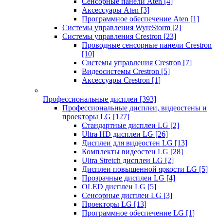
Сенсорные панели Aten
[4]
Аксессуары Aten
[3]
Программное обеспечение Aten
[1]
Системы управления WyreStorm
[2]
Системы управления Crestron
[23]
Проводные сенсорные панели Crestron
[10]
Системы управления Crestron
[7]
Видеосистемы Crestron
[5]
Аксессуары Crestron
[1]
Профессиональные дисплеи
[393]
Профессиональные дисплеи, видеостены и
проекторы LG
[127]
Стандартные дисплеи LG
[2]
Ultra HD дисплеи LG
[26]
Дисплеи для видеостен LG
[13]
Комплекты видеостен LG
[28]
Ultra Stretch дисплеи LG
[2]
Дисплеи повышенной яркости LG
[5]
Прозрачные дисплеи LG
[4]
OLED дисплеи LG
[5]
Сенсорные дисплеи LG
[3]
Проекторы LG
[13]
Программное обеспечение LG
[1]