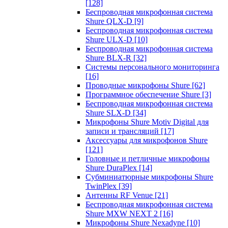
[128]
Беспроводная микрофонная система
Shure QLX-D
[9]
Беспроводная микрофонная система
Shure ULX-D
[10]
Беспроводная микрофонная система
Shure BLX-R
[32]
Системы персонального мониторинга
[16]
Проводные микрофоны Shure
[62]
Программное обеспечение Shure
[3]
Беспроводная микрофонная система
Shure SLX-D
[34]
Микрофоны Shure Motiv Digital для
записи и трансляций
[17]
Аксессуары для микрофонов Shure
[121]
Головные и петличные микрофоны
Shure DuraPlex
[14]
Субминиатюрные микрофоны Shure
TwinPlex
[39]
Антенны RF Venue
[21]
Беспроводная микрофонная система
Shure MXW NEXT 2
[16]
Микрофоны Shure Nexadyne
[10]