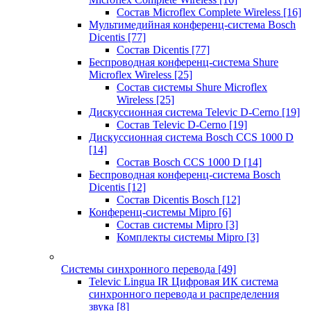
Состав Microflex Complete Wireless
[16]
Мультимедийная конференц-система Bosch
Dicentis
[77]
Состав Dicentis
[77]
Беспроводная конференц-система Shure
Microflex Wireless
[25]
Состав системы Shure Microflex
Wireless
[25]
Дискуссионная система Televic D-Cerno
[19]
Состав Televic D-Cerno
[19]
Дискуссионная система Bosch CCS 1000 D
[14]
Состав Bosch CCS 1000 D
[14]
Беспроводная конференц-система Bosch
Dicentis
[12]
Состав Dicentis Bosch
[12]
Конференц-системы Mipro
[6]
Состав системы Mipro
[3]
Комплекты системы Mipro
[3]
Системы синхронного перевода
[49]
Televic Lingua IR Цифровая ИК система
синхронного перевода и распределения
звука
[8]