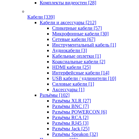
Комплекты видеостен
[28]
Кабели
[339]
Кабели и аксессуары
[212]
Спикерные кабели
[57]
Микрофонные кабели
[30]
Сетевые кабели
[67]
Инструментальный кабель
[1]
Аудиокабели
[3]
Кабельные оплетки
[1]
Коаксиальные кабели
[2]
HDMI кабели
[25]
Интерфейсные кабели
[14]
USB кабели / удлинители
[10]
Силовые кабели
[1]
Аксессуары
[1]
Разъёмы
[102]
Разъёмы XLR
[27]
Разъёмы BNC
[7]
Разъёмы POWERCON
[6]
Разъёмы RCA
[2]
Разъёмы RJ45
[3]
Разъёмы Jack
[25]
Разъёмы Speakon
[32]