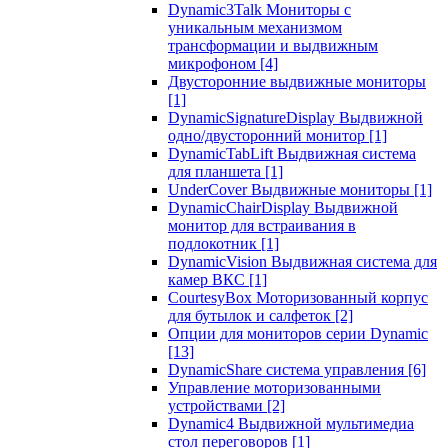
Dynamic3Talk Мониторы с
уникальным механизмом
трансформации и выдвижным
микрофоном
[4]
Двусторонние выдвижные мониторы
[1]
DynamicSignatureDisplay Выдвижной
одно/двусторонний монитор
[1]
DynamicTabLift Выдвижная система
для планшета
[1]
UnderCover Выдвижные мониторы
[1]
DynamicChairDisplay Выдвижной
монитор для встраивания в
подлокотник
[1]
DynamicVision Выдвижная система для
камер ВКС
[1]
CourtesyBox Моторизованный корпус
для бутылок и салфеток
[2]
Опции для мониторов серии Dynamic
[13]
DynamicShare система управления
[6]
Управление моторизованными
устройствами
[2]
Dynamic4 Выдвижной мультимедиа
стол переговоров
[1]