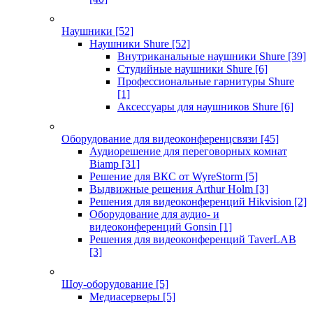
Наушники
[52]
Наушники Shure
[52]
Внутриканальные наушники Shure
[39]
Студийные наушники Shure
[6]
Профессиональные гарнитуры Shure
[1]
Аксессуары для наушников Shure
[6]
Оборудование для видеоконференцсвязи
[45]
Аудиорешение для переговорных комнат
Biamp
[31]
Решение для ВКС от WyreStorm
[5]
Выдвижные решения Arthur Holm
[3]
Решения для видеоконференций Hikvision
[2]
Оборудование для аудио- и
видеоконференций Gonsin
[1]
Решения для видеоконференций TaverLAB
[3]
Шоу-оборудование
[5]
Медиасерверы
[5]