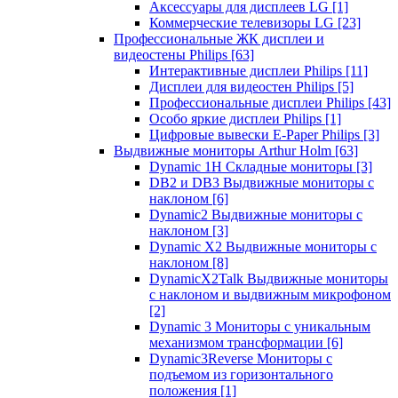
Аксессуары для дисплеев LG
[1]
Коммерческие телевизоры LG
[23]
Профессиональные ЖК дисплеи и
видеостены Philips
[63]
Интерактивные дисплеи Philips
[11]
Дисплеи для видеостен Philips
[5]
Профессиональные дисплеи Philips
[43]
Особо яркие дисплеи Philips
[1]
Цифровые вывески E-Paper Philips
[3]
Выдвижные мониторы Arthur Holm
[63]
Dynamic 1Н Складные мониторы
[3]
DB2 и DB3 Выдвижные мониторы с
наклоном
[6]
Dynamic2 Выдвижные мониторы с
наклоном
[3]
Dynamic X2 Выдвижные мониторы с
наклоном
[8]
DynamicX2Talk Выдвижные мониторы
с наклоном и выдвижным микрофоном
[2]
Dynamic 3 Мониторы с уникальным
механизмом трансформации
[6]
Dynamic3Reverse Мониторы с
подъемом из горизонтального
положения
[1]