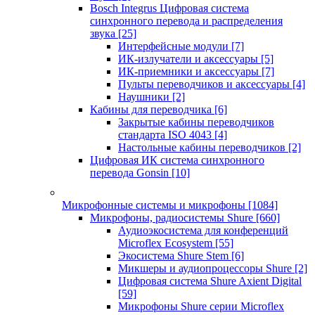
Bosch Integrus Цифровая система
синхронного перевода и распределения
звука
[25]
Интерфейсные модули
[7]
ИК-излучатели и аксессуары
[5]
ИК-приемники и аксессуары
[7]
Пульты переводчиков и аксессуары
[4]
Наушники
[2]
Кабины для переводчика
[6]
Закрытые кабины переводчиков
стандарта ISO 4043
[4]
Настольные кабины переводчиков
[2]
Цифровая ИК система синхронного
перевода Gonsin
[10]
Микрофонные системы и микрофоны
[1084]
Микрофоны, радиосистемы Shure
[660]
Аудиоэкосистема для конференций
Microflex Ecosystem
[55]
Экосистема Shure Stem
[6]
Микшеры и аудиопроцессоры Shure
[2]
Цифровая система Shure Axient Digital
[59]
Микрофоны Shure серии Microflex