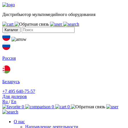
Дистрибьютор мультимедийного оборудования
Каталог
Россия
Беларусь
+7 495 640-75-57
Для дилеров
Ru
/
En
0
0
0
О нас
Направление деятельности