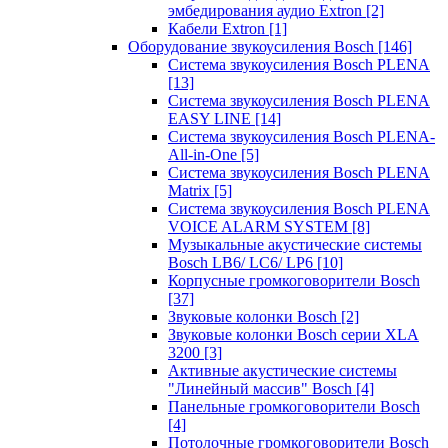
эмбедирования аудио Extron
[2]
Кабели Extron
[1]
Оборудование звукоусиления Bosch
[146]
Система звукоусиления Bosch PLENA
[13]
Система звукоусиления Bosch PLENA
EASY LINE
[14]
Система звукоусиления Bosch PLENA-
All-in-One
[5]
Система звукоусиления Bosch PLENA
Matrix
[5]
Система звукоусиления Bosch PLENA
VOICE ALARM SYSTEM
[8]
Музыкальные акустические системы
Bosch LB6/ LC6/ LP6
[10]
Корпусные громкоговорители Bosch
[37]
Звуковые колонки Bosch
[2]
Звуковые колонки Bosch серии XLA
3200
[3]
Активные акустические системы
"Линейный массив" Bosch
[4]
Панельные громкоговорители Bosch
[4]
Потолочные громкоговорители Bosch