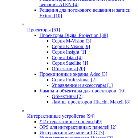
вещания ATEN
[4]
Решения для потокового вещания и записи
Extron
[10]
Проекторы
[51]
Проекторы Digital Projection
[38]
Серия M-Vision
[3]
Серия E-Vision
[9]
Серия Insight
[1]
Серия Titan
[4]
Серия Satellite
[1]
Объективы
[20]
Проекционные экраны Adeo
[3]
Серия Professional
[2]
Управление и аксессуары
[1]
Лампы и объективы для проекторов
[10]
Объективы
[2]
Лампы проекторов Hitachi, Maxell
[8]
Интерактивные устройства
[94]
* Интерактивные панели
[49]
OPS для интерактивных панелей
[2]
Интерактивные панели LG
[3]