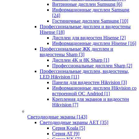
Витринные дисплеи Sumsung
[6]
Информационные дисплеи Samsung
[24]
Гостиничные дисплеи Samsung
[10]
Профессиональные дисплеи и видеостены
Hisense
[18]
Дисплеи для видеостен Hisense
[2]
Информационные дисплеи Hisense
[16]
Профессиональные ЖК дисплеи и
видеостены Sharp
[3]
Дисплеи 4K и 8K Sharp
[1]
Профессиональные дисплеи Sharp
[2]
Профессиональные дисплеи, видеостены,
LED Hikvision
[11]
Панели для видеостен Hikvision
[3]
Информационные дисплеи Hikvision со
встроенной ОС Andriod
[1]
Крепления для экранов и видеостен
Hikvision
[7]
Светодиодные экраны
[143]
Светодиодные экраны AET
[35]
Cерия Koala
[5]
Серия AT
[9]