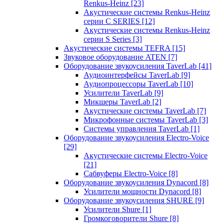
Renkus-Heinz
[23]
Акустические системы Renkus-Heinz
серии C SERIES
[12]
Акустические системы Renkus-Heinz
серии S Series
[3]
Акустические системы TEFRA
[15]
Звуковое оборудование ATEN
[7]
Оборудование звукоусиления TaverLab
[41]
Аудиоинтерфейсы TaverLab
[9]
Аудиопроцессоры TaverLab
[10]
Усилители TaverLab
[9]
Микшеры TaverLab
[2]
Акустические системы TaverLab
[7]
Микрофонные системы TaverLab
[3]
Системы управления TaverLab
[1]
Оборудование звукоусиления Electro-Voice
[29]
Акустические системы Electro-Voice
[21]
Сабвуферы Electro-Voice
[8]
Оборудование звукоусиления Dynacord
[8]
Усилители мощности Dynacord
[8]
Оборудование звукоусиления SHURE
[9]
Усилители Shure
[1]
Громкоговорители Shure
[8]