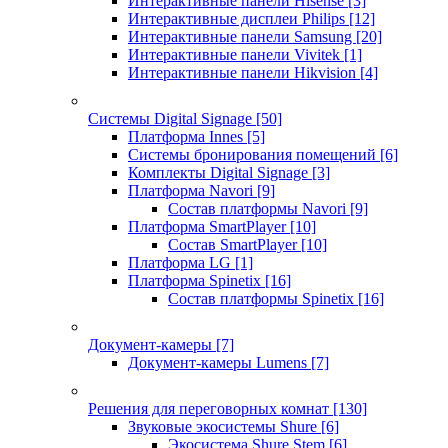
Интерактивные панели Hisense
[3]
Интерактивные дисплеи Philips
[12]
Интерактивные панели Samsung
[20]
Интерактивные панели Vivitek
[1]
Интерактивные панели Hikvision
[4]
Системы Digital Signage
[50]
Платформа Innes
[5]
Системы бронирования помещений
[6]
Комплекты Digital Signage
[3]
Платформа Navori
[9]
Состав платформы Navori
[9]
Платформа SmartPlayer
[10]
Состав SmartPlayer
[10]
Платформа LG
[1]
Платформа Spinetix
[16]
Состав платформы Spinetix
[16]
Документ-камеры
[7]
Документ-камеры Lumens
[7]
Решения для переговорных комнат
[130]
Звуковые экосистемы Shure
[6]
Экосистема Shure Stem
[6]