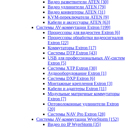
Видео разветвители ATEN
[30]
Видео удлинители ATEN
[79]
Видео конвертеры ATEN
[31]
KVM-переключатели ATEN
[9]
Кабели и аксессуары ATEN
[63]
Системы AV-коммутации Extron
[199]
Процессоры для видеостен Extron
[6]
Процессоры обработки видеосигналов
Extron
[22]
Коммутаторы Extron
[17]
Системы DTP Extron
[43]
USB для профессиональных AV-систем
Extron
[5]
Системы XTP Extron
[30]
Аудиооборудование Extron
[1]
Системы DXP Extron
[6]
Монтажные крепления Extron
[3]
Кабели и адаптеры Extron
[11]
Модульные матричные коммутаторы
Extron
[7]
Оптоволоконные удлинители Extron
[20]
Системы NAV Pro Extron
[28]
Системы AV-коммутации WyreStorm
[152]
Видео по IP WyreStorm
[35]