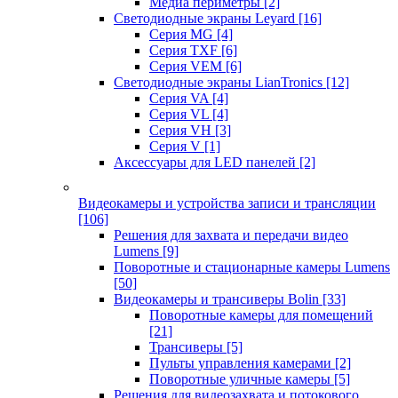
Медиа периметры
[2]
Светодиодные экраны Leyard
[16]
Серия MG
[4]
Серия TXF
[6]
Серия VEM
[6]
Светодиодные экраны LianTronics
[12]
Серия VA
[4]
Серия VL
[4]
Серия VH
[3]
Серия V
[1]
Аксессуары для LED панелей
[2]
Видеокамеры и устройства записи и трансляции
[106]
Решения для захвата и передачи видео
Lumens
[9]
Поворотные и стационарные камеры Lumens
[50]
Видеокамеры и трансиверы Bolin
[33]
Поворотные камеры для помещений
[21]
Трансиверы
[5]
Пульты управления камерами
[2]
Поворотные уличные камеры
[5]
Решения для видеозахвата и потокового