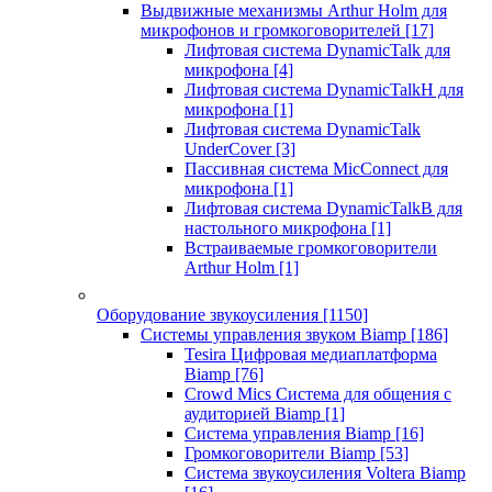
Выдвижные механизмы Arthur Holm для
микрофонов и громкоговорителей
[17]
Лифтовая система DynamicTalk для
микрофона
[4]
Лифтовая система DynamicTalkH для
микрофона
[1]
Лифтовая система DynamicTalk
UnderCover
[3]
Пассивная система MicConnect для
микрофона
[1]
Лифтовая система DynamicTalkB для
настольного микрофона
[1]
Встраиваемые громкоговорители
Arthur Holm
[1]
Оборудование звукоусиления
[1150]
Системы управления звуком Biamp
[186]
Tesira Цифровая медиаплатформа
Biamp
[76]
Crowd Mics Система для общения с
аудиторией Biamp
[1]
Система управления Biamp
[16]
Громкоговорители Biamp
[53]
Система звукоусиления Voltera Biamp