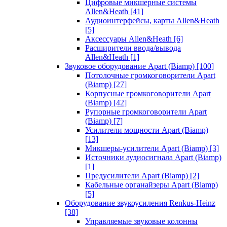
Цифровые микшерные системы
Allen&Heath
[41]
Аудиоинтерфейсы, карты Allen&Heath
[5]
Аксессуары Allen&Heath
[6]
Расширители ввода/вывода
Allen&Heath
[1]
Звуковое оборудование Apart (Biamp)
[100]
Потолочные громкоговорители Apart
(Biamp)
[27]
Корпусные громкоговорители Apart
(Biamp)
[42]
Рупорные громкоговорители Apart
(Biamp)
[7]
Усилители мощности Apart (Biamp)
[13]
Микшеры-усилители Apart (Biamp)
[3]
Источники аудиосигнала Apart (Biamp)
[1]
Предусилители Apart (Biamp)
[2]
Кабельные органайзеры Apart (Biamp)
[5]
Оборудование звукоусиления Renkus-Heinz
[38]
Управляемые звуковые колонны