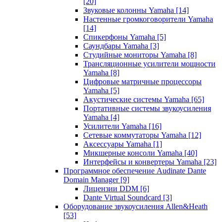
[20]
Звуковые колонны Yamaha
[14]
Настенные громкоговорители Yamaha
[14]
Спикерфоны Yamaha
[5]
Саундбары Yamaha
[3]
Студийные мониторы Yamaha
[8]
Трансляционные усилители мощности
Yamaha
[8]
Цифровые матричные процессоры
Yamaha
[5]
Акустические системы Yamaha
[65]
Портативные системы звукоусиления
Yamaha
[4]
Усилители Yamaha
[16]
Сетевые коммутаторы Yamaha
[12]
Аксессуары Yamaha
[1]
Микшерные консоли Yamaha
[40]
Интерфейсы и конвертеры Yamaha
[23]
Программное обеспечение Audinate Dante
Domain Manager
[9]
Лицензии DDM
[6]
Dante Virtual Soundcard
[3]
Оборудование звукоусиления Allen&Heath
[53]