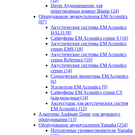
[16]
Devio Аудиорешение для
переговорных комнат Biamp
[24]
Оборудование звукоусиления EM Acoustics
[87]
Акустические системы EM Acoustics
HALO
[8]
Сабвуферы EM Acoustics серии S
[16]
Акустические системы EM Acoustics
серии EMS
[18]
Акустические системы EM Acoustics
серии Reference
[10]
Акустические системы EM Acoustics
серии i
[4]
Сценические мониторы EM Acoustics
[6]
Усилители EM Acoustics
[9]
Сабвуферы EM Acoustics серии CS
(кардиоидные)
[4]
Аксессуары для акустических систем
EM Acoustics
[12]
Адаптеры Audinate Dante для звукового
оборудования
[13]
Оборудование звукоусиления Yamaha
[254]
Потолочные громкоговорители Yamaha