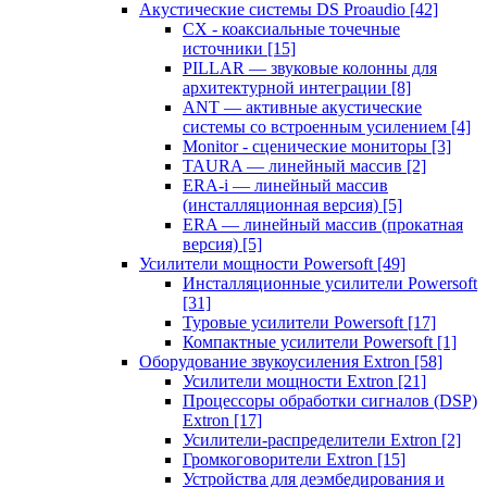
Акустические системы DS Proaudio
[42]
CX - коаксиальные точечные
источники
[15]
PILLAR — звуковые колонны для
архитектурной интеграции
[8]
ANT — активные акустические
системы со встроенным усилением
[4]
Monitor - сценические мониторы
[3]
TAURA — линейный массив
[2]
ERA-i — линейный массив
(инсталляционная версия)
[5]
ERA — линейный массив (прокатная
версия)
[5]
Усилители мощности Powersoft
[49]
Инсталляционные усилители Powersoft
[31]
Туровые усилители Powersoft
[17]
Компактные усилители Powersoft
[1]
Оборудование звукоусиления Extron
[58]
Усилители мощности Extron
[21]
Процессоры обработки сигналов (DSP)
Extron
[17]
Усилители-распределители Extron
[2]
Громкоговорители Extron
[15]
Устройства для деэмбедирования и