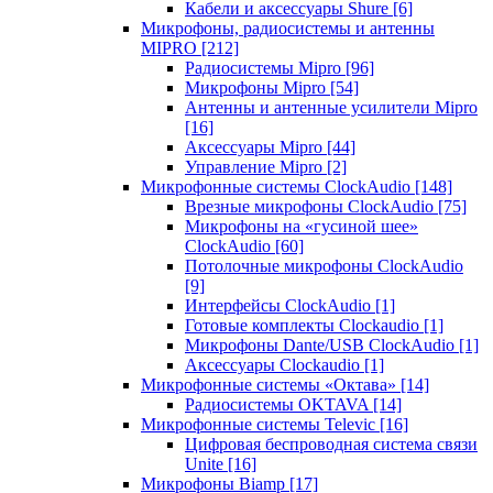
Кабели и аксессуары Shure
[6]
Микрофоны, радиосистемы и антенны
MIPRO
[212]
Радиосистемы Mipro
[96]
Микрофоны Mipro
[54]
Антенны и антенные усилители Mipro
[16]
Аксессуары Mipro
[44]
Управление Mipro
[2]
Микрофонные системы ClockAudio
[148]
Врезные микрофоны ClockAudio
[75]
Микрофоны на «гусиной шее»
ClockAudio
[60]
Потолочные микрофоны ClockAudio
[9]
Интерфейсы ClockAudio
[1]
Готовые комплекты Clockaudio
[1]
Микрофоны Dante/USB ClockAudio
[1]
Аксессуары Clockaudio
[1]
Микрофонные системы «Октава»
[14]
Радиосистемы OKTAVA
[14]
Микрофонные системы Televic
[16]
Цифровая беспроводная система связи
Unite
[16]
Микрофоны Biamp
[17]