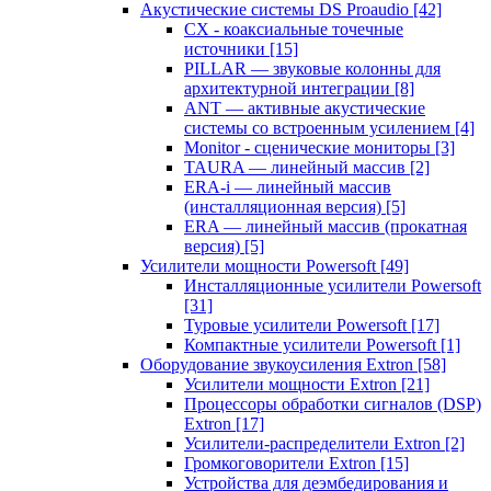
Акустические системы DS Proaudio
[42]
CX - коаксиальные точечные
источники
[15]
PILLAR — звуковые колонны для
архитектурной интеграции
[8]
ANT — активные акустические
системы со встроенным усилением
[4]
Monitor - сценические мониторы
[3]
TAURA — линейный массив
[2]
ERA-i — линейный массив
(инсталляционная версия)
[5]
ERA — линейный массив (прокатная
версия)
[5]
Усилители мощности Powersoft
[49]
Инсталляционные усилители Powersoft
[31]
Туровые усилители Powersoft
[17]
Компактные усилители Powersoft
[1]
Оборудование звукоусиления Extron
[58]
Усилители мощности Extron
[21]
Процессоры обработки сигналов (DSP)
Extron
[17]
Усилители-распределители Extron
[2]
Громкоговорители Extron
[15]
Устройства для деэмбедирования и