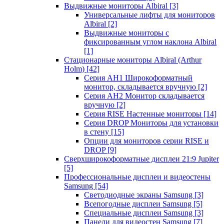
Выдвижные мониторы Albiral
[3]
Универсальные лифты для мониторов
Albiral
[2]
Выдвижные мониторы с
фиксированным углом наклона Albiral
[1]
Стационарные мониторы Albiral (Arthur
Holm)
[42]
Серия AH1 Широкоформатный
монитор, складывается вручную
[2]
Серия AH2 Монитор складывается
вручную
[2]
Серия RISE Настенные мониторы
[14]
Серия DROP Мониторы для установки
в стену
[15]
Опции для мониторов серии RISE и
DROP
[9]
Сверхширокоформатные дисплеи 21:9 Jupiter
[5]
Профессиональные дисплеи и видеостены
Samsung
[54]
Светодиодные экраны Samsung
[3]
Всепогодные дисплеи Samsung
[5]
Специальные дисплеи Samsung
[3]
Панели для видеостен Samsung
[7]