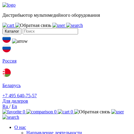
Дистрибьютор мультимедийного оборудования
Каталог
Россия
Беларусь
+7 495 640-75-57
Для дилеров
Ru
/
En
0
0
0
О нас
Направление деятельности