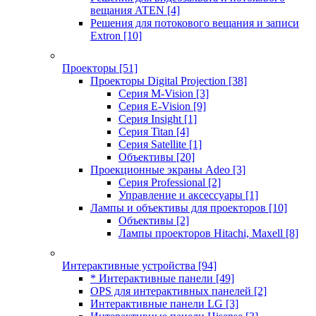
вещания ATEN
[4]
Решения для потокового вещания и записи
Extron
[10]
Проекторы
[51]
Проекторы Digital Projection
[38]
Серия M-Vision
[3]
Серия E-Vision
[9]
Серия Insight
[1]
Серия Titan
[4]
Серия Satellite
[1]
Объективы
[20]
Проекционные экраны Adeo
[3]
Серия Professional
[2]
Управление и аксессуары
[1]
Лампы и объективы для проекторов
[10]
Объективы
[2]
Лампы проекторов Hitachi, Maxell
[8]
Интерактивные устройства
[94]
* Интерактивные панели
[49]
OPS для интерактивных панелей
[2]
Интерактивные панели LG
[3]