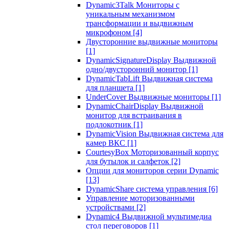
Dynamic3Talk Мониторы с
уникальным механизмом
трансформации и выдвижным
микрофоном
[4]
Двусторонние выдвижные мониторы
[1]
DynamicSignatureDisplay Выдвижной
одно/двусторонний монитор
[1]
DynamicTabLift Выдвижная система
для планшета
[1]
UnderCover Выдвижные мониторы
[1]
DynamicChairDisplay Выдвижной
монитор для встраивания в
подлокотник
[1]
DynamicVision Выдвижная система для
камер ВКС
[1]
CourtesyBox Моторизованный корпус
для бутылок и салфеток
[2]
Опции для мониторов серии Dynamic
[13]
DynamicShare система управления
[6]
Управление моторизованными
устройствами
[2]
Dynamic4 Выдвижной мультимедиа
стол переговоров
[1]