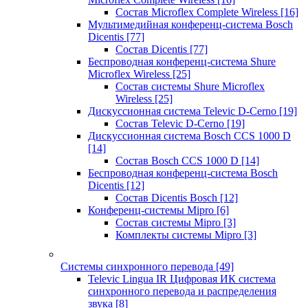
Состав Microflex Complete Wireless
[16]
Мультимедийная конференц-система Bosch
Dicentis
[77]
Состав Dicentis
[77]
Беспроводная конференц-система Shure
Microflex Wireless
[25]
Состав системы Shure Microflex
Wireless
[25]
Дискуссионная система Televic D-Cerno
[19]
Состав Televic D-Cerno
[19]
Дискуссионная система Bosch CCS 1000 D
[14]
Состав Bosch CCS 1000 D
[14]
Беспроводная конференц-система Bosch
Dicentis
[12]
Состав Dicentis Bosch
[12]
Конференц-системы Mipro
[6]
Состав системы Mipro
[3]
Комплекты системы Mipro
[3]
Системы синхронного перевода
[49]
Televic Lingua IR Цифровая ИК система
синхронного перевода и распределения
звука
[8]