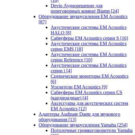
[16]
Devio Аудиорешение для
переговорных комнат Biamp
[24]
Оборудование звукоусиления EM Acoustics
[87]
Акустические системы EM Acoustics
HALO
[8]
Сабвуферы EM Acoustics серии S
[16]
Акустические системы EM Acoustics
серии EMS
[18]
Акустические системы EM Acoustics
серии Reference
[10]
Акустические системы EM Acoustics
серии i
[4]
Сценические мониторы EM Acoustics
[6]
Усилители EM Acoustics
[9]
Сабвуферы EM Acoustics серии CS
(кардиоидные)
[4]
Аксессуары для акустических систем
EM Acoustics
[12]
Адаптеры Audinate Dante для звукового
оборудования
[13]
Оборудование звукоусиления Yamaha
[254]
Потолочные громкоговорители Yamaha