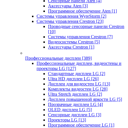
Сенсорные панели Aten
[4]
Аксессуары Aten
[3]
Программное обеспечение Aten
[1]
Системы управления WyreStorm
[2]
Системы управления Crestron
[23]
Проводные сенсорные панели Crestron
[10]
Системы управления Crestron
[7]
Видеосистемы Crestron
[5]
Аксессуары Crestron
[1]
Профессиональные дисплеи
[389]
Профессиональные дисплеи, видеостены и
проекторы LG
[127]
Стандартные дисплеи LG
[2]
Ultra HD дисплеи LG
[26]
Дисплеи для видеостен LG
[13]
Комплекты видеостен LG
[28]
Ultra Stretch дисплеи LG
[2]
Дисплеи повышенной яркости LG
[5]
Прозрачные дисплеи LG
[4]
OLED дисплеи LG
[5]
Сенсорные дисплеи LG
[3]
Проекторы LG
[13]
Программное обеспечение LG
[1]