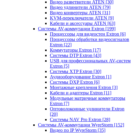
Видео разветвители ATEN
[30]
Видео удлинители ATEN
[79]
Видео конвертеры ATEN
[31]
KVM-переключатели ATEN
[9]
Кабели и аксессуары ATEN
[63]
Системы AV-коммутации Extron
[199]
Процессоры для видеостен Extron
[6]
Процессоры обработки видеосигналов
Extron
[22]
Коммутаторы Extron
[17]
Системы DTP Extron
[43]
USB для профессиональных AV-систем
Extron
[5]
Системы XTP Extron
[30]
Аудиооборудование Extron
[1]
Системы DXP Extron
[6]
Монтажные крепления Extron
[3]
Кабели и адаптеры Extron
[11]
Модульные матричные коммутаторы
Extron
[7]
Оптоволоконные удлинители Extron
[20]
Системы NAV Pro Extron
[28]
Системы AV-коммутации WyreStorm
[152]
Видео по IP WyreStorm
[35]