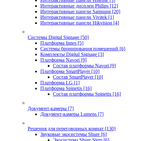
Интерактивные панели Hisense
[3]
Интерактивные дисплеи Philips
[12]
Интерактивные панели Samsung
[20]
Интерактивные панели Vivitek
[1]
Интерактивные панели Hikvision
[4]
Системы Digital Signage
[50]
Платформа Innes
[5]
Системы бронирования помещений
[6]
Комплекты Digital Signage
[3]
Платформа Navori
[9]
Состав платформы Navori
[9]
Платформа SmartPlayer
[10]
Состав SmartPlayer
[10]
Платформа LG
[1]
Платформа Spinetix
[16]
Состав платформы Spinetix
[16]
Документ-камеры
[7]
Документ-камеры Lumens
[7]
Решения для переговорных комнат
[130]
Звуковые экосистемы Shure
[6]
Экосистема Shure Stem
[6]