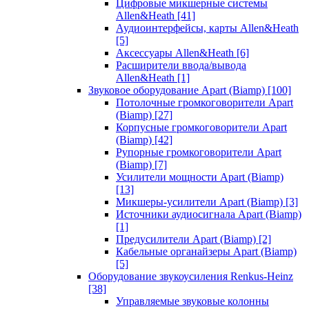
Цифровые микшерные системы
Allen&Heath
[41]
Аудиоинтерфейсы, карты Allen&Heath
[5]
Аксессуары Allen&Heath
[6]
Расширители ввода/вывода
Allen&Heath
[1]
Звуковое оборудование Apart (Biamp)
[100]
Потолочные громкоговорители Apart
(Biamp)
[27]
Корпусные громкоговорители Apart
(Biamp)
[42]
Рупорные громкоговорители Apart
(Biamp)
[7]
Усилители мощности Apart (Biamp)
[13]
Микшеры-усилители Apart (Biamp)
[3]
Источники аудиосигнала Apart (Biamp)
[1]
Предусилители Apart (Biamp)
[2]
Кабельные органайзеры Apart (Biamp)
[5]
Оборудование звукоусиления Renkus-Heinz
[38]
Управляемые звуковые колонны