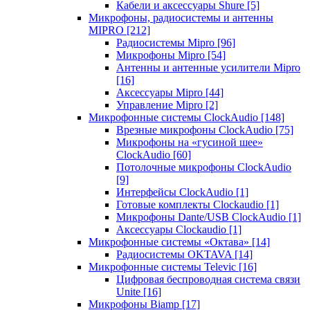
Кабели и аксессуары Shure
[5]
Микрофоны, радиосистемы и антенны
MIPRO
[212]
Радиосистемы Mipro
[96]
Микрофоны Mipro
[54]
Антенны и антенные усилители Mipro
[16]
Аксессуары Mipro
[44]
Управление Mipro
[2]
Микрофонные системы ClockAudio
[148]
Врезные микрофоны ClockAudio
[75]
Микрофоны на «гусиной шее»
ClockAudio
[60]
Потолочные микрофоны ClockAudio
[9]
Интерфейсы ClockAudio
[1]
Готовые комплекты Clockaudio
[1]
Микрофоны Dante/USB ClockAudio
[1]
Аксессуары Clockaudio
[1]
Микрофонные системы «Октава»
[14]
Радиосистемы OKTAVA
[14]
Микрофонные системы Televic
[16]
Цифровая беспроводная система связи
Unite
[16]
Микрофоны Biamp
[17]