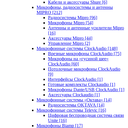
Кабели и аксессуары Shure
[6]
Микрофоны, радиосистемы и антенны
MIPRO
[212]
Радиосистемы Mipro
[96]
Микрофоны Mipro
[54]
Антенны и антенные усилители Mipro
[16]
Аксессуары Mipro
[44]
Управление Mipro
[2]
Микрофонные системы ClockAudio
[148]
Врезные микрофоны ClockAudio
[75]
Микрофоны на «гусиной шее»
ClockAudio
[60]
Потолочные микрофоны ClockAudio
[9]
Интерфейсы ClockAudio
[1]
Готовые комплекты Clockaudio
[1]
Микрофоны Dante/USB ClockAudio
[1]
Аксессуары Clockaudio
[1]
Микрофонные системы «Октава»
[14]
Радиосистемы OKTAVA
[14]
Микрофонные системы Televic
[16]
Цифровая беспроводная система связи
Unite
[16]
Микрофоны Biamp
[17]