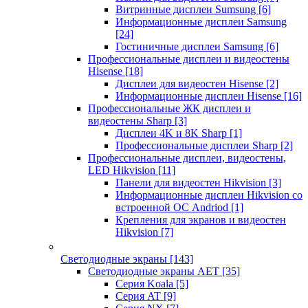
Витринные дисплеи Sumsung
[6]
Информационные дисплеи Samsung
[24]
Гостиничные дисплеи Samsung
[6]
Профессиональные дисплеи и видеостены
Hisense
[18]
Дисплеи для видеостен Hisense
[2]
Информационные дисплеи Hisense
[16]
Профессиональные ЖК дисплеи и
видеостены Sharp
[3]
Дисплеи 4K и 8K Sharp
[1]
Профессиональные дисплеи Sharp
[2]
Профессиональные дисплеи, видеостены,
LED Hikvision
[11]
Панели для видеостен Hikvision
[3]
Информационные дисплеи Hikvision со
встроенной ОС Andriod
[1]
Крепления для экранов и видеостен
Hikvision
[7]
Светодиодные экраны
[143]
Светодиодные экраны AET
[35]
Cерия Koala
[5]
Серия AT
[9]