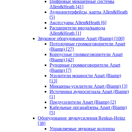
Цифровые микшерные системы
Allen&Heath
[41]
Аудиоинтерфейсы, карты Allen&Heath
[5]
Аксессуары Allen&Heath
[6]
Расширители ввода/вывода
Allen&Heath
[1]
Звуковое оборудование Apart (Biamp)
[100]
Потолочные громкоговорители Apart
(Biamp)
[27]
Корпусные громкоговорители Apart
(Biamp)
[42]
Рупорные громкоговорители Apart
(Biamp)
[7]
Усилители мощности Apart (Biamp)
[13]
Микшеры-усилители Apart (Biamp)
[3]
Источники аудиосигнала Apart (Biamp)
[1]
Предусилители Apart (Biamp)
[2]
Кабельные органайзеры Apart (Biamp)
[5]
Оборудование звукоусиления Renkus-Heinz
[38]
Управляемые звуковые колонны