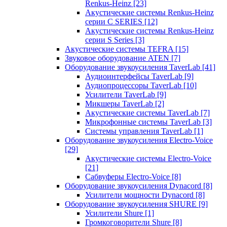
Renkus-Heinz
[23]
Акустические системы Renkus-Heinz
серии C SERIES
[12]
Акустические системы Renkus-Heinz
серии S Series
[3]
Акустические системы TEFRA
[15]
Звуковое оборудование ATEN
[7]
Оборудование звукоусиления TaverLab
[41]
Аудиоинтерфейсы TaverLab
[9]
Аудиопроцессоры TaverLab
[10]
Усилители TaverLab
[9]
Микшеры TaverLab
[2]
Акустические системы TaverLab
[7]
Микрофонные системы TaverLab
[3]
Системы управления TaverLab
[1]
Оборудование звукоусиления Electro-Voice
[29]
Акустические системы Electro-Voice
[21]
Сабвуферы Electro-Voice
[8]
Оборудование звукоусиления Dynacord
[8]
Усилители мощности Dynacord
[8]
Оборудование звукоусиления SHURE
[9]
Усилители Shure
[1]
Громкоговорители Shure
[8]