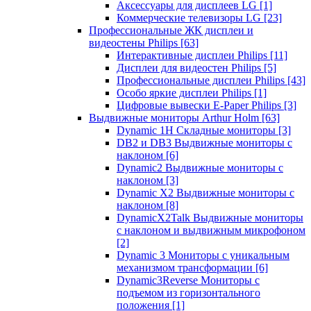
Аксессуары для дисплеев LG
[1]
Коммерческие телевизоры LG
[23]
Профессиональные ЖК дисплеи и
видеостены Philips
[63]
Интерактивные дисплеи Philips
[11]
Дисплеи для видеостен Philips
[5]
Профессиональные дисплеи Philips
[43]
Особо яркие дисплеи Philips
[1]
Цифровые вывески E-Paper Philips
[3]
Выдвижные мониторы Arthur Holm
[63]
Dynamic 1Н Складные мониторы
[3]
DB2 и DB3 Выдвижные мониторы с
наклоном
[6]
Dynamic2 Выдвижные мониторы с
наклоном
[3]
Dynamic X2 Выдвижные мониторы с
наклоном
[8]
DynamicX2Talk Выдвижные мониторы
с наклоном и выдвижным микрофоном
[2]
Dynamic 3 Мониторы с уникальным
механизмом трансформации
[6]
Dynamic3Reverse Мониторы с
подъемом из горизонтального
положения
[1]