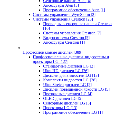
Сенсорные панели Aten
[4]
Аксессуары Aten
[3]
Программное обеспечение Aten
[1]
Системы управления WyreStorm
[2]
Системы управления Crestron
[23]
Проводные сенсорные панели Crestron
[10]
Системы управления Crestron
[7]
Видеосистемы Crestron
[5]
Аксессуары Crestron
[1]
Профессиональные дисплеи
[389]
Профессиональные дисплеи, видеостены и
проекторы LG
[127]
Стандартные дисплеи LG
[2]
Ultra HD дисплеи LG
[26]
Дисплеи для видеостен LG
[13]
Комплекты видеостен LG
[28]
Ultra Stretch дисплеи LG
[2]
Дисплеи повышенной яркости LG
[5]
Прозрачные дисплеи LG
[4]
OLED дисплеи LG
[5]
Сенсорные дисплеи LG
[3]
Проекторы LG
[13]
Программное обеспечение LG
[1]