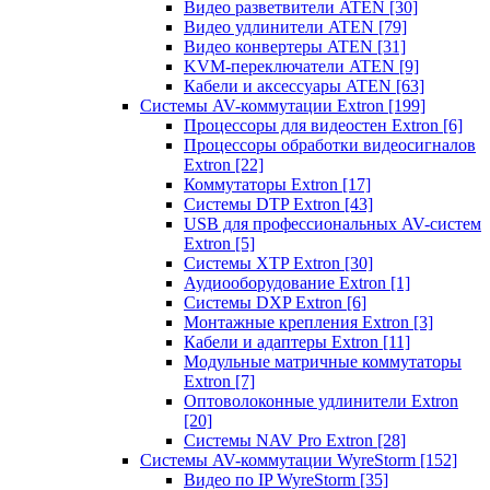
Видео разветвители ATEN
[30]
Видео удлинители ATEN
[79]
Видео конвертеры ATEN
[31]
KVM-переключатели ATEN
[9]
Кабели и аксессуары ATEN
[63]
Системы AV-коммутации Extron
[199]
Процессоры для видеостен Extron
[6]
Процессоры обработки видеосигналов
Extron
[22]
Коммутаторы Extron
[17]
Системы DTP Extron
[43]
USB для профессиональных AV-систем
Extron
[5]
Системы XTP Extron
[30]
Аудиооборудование Extron
[1]
Системы DXP Extron
[6]
Монтажные крепления Extron
[3]
Кабели и адаптеры Extron
[11]
Модульные матричные коммутаторы
Extron
[7]
Оптоволоконные удлинители Extron
[20]
Системы NAV Pro Extron
[28]
Системы AV-коммутации WyreStorm
[152]
Видео по IP WyreStorm
[35]