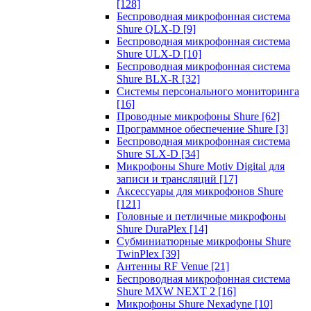
[128]
Беспроводная микрофонная система
Shure QLX-D
[9]
Беспроводная микрофонная система
Shure ULX-D
[10]
Беспроводная микрофонная система
Shure BLX-R
[32]
Системы персонального мониторинга
[16]
Проводные микрофоны Shure
[62]
Программное обеспечение Shure
[3]
Беспроводная микрофонная система
Shure SLX-D
[34]
Микрофоны Shure Motiv Digital для
записи и трансляций
[17]
Аксессуары для микрофонов Shure
[121]
Головные и петличные микрофоны
Shure DuraPlex
[14]
Субминиатюрные микрофоны Shure
TwinPlex
[39]
Антенны RF Venue
[21]
Беспроводная микрофонная система
Shure MXW NEXT 2
[16]
Микрофоны Shure Nexadyne
[10]