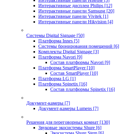
Интерактивные панели Hisense
[3]
Интерактивные дисплеи Philips
[12]
Интерактивные панели Samsung
[20]
Интерактивные панели Vivitek
[1]
Интерактивные панели Hikvision
[4]
Системы Digital Signage
[50]
Платформа Innes
[5]
Системы бронирования помещений
[6]
Комплекты Digital Signage
[3]
Платформа Navori
[9]
Состав платформы Navori
[9]
Платформа SmartPlayer
[10]
Состав SmartPlayer
[10]
Платформа LG
[1]
Платформа Spinetix
[16]
Состав платформы Spinetix
[16]
Документ-камеры
[7]
Документ-камеры Lumens
[7]
Решения для переговорных комнат
[130]
Звуковые экосистемы Shure
[6]
Экосистема Shure Stem
[6]