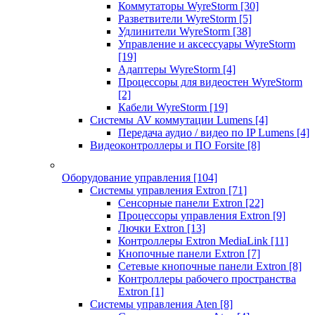
Коммутаторы WyreStorm
[30]
Разветвители WyreStorm
[5]
Удлинители WyreStorm
[38]
Управление и аксессуары WyreStorm
[19]
Адаптеры WyreStorm
[4]
Процессоры для видеостен WyreStorm
[2]
Кабели WyreStorm
[19]
Системы AV коммутации Lumens
[4]
Передача аудио / видео по IP Lumens
[4]
Видеоконтроллеры и ПО Forsite
[8]
Оборудование управления
[104]
Системы управления Extron
[71]
Сенсорные панели Extron
[22]
Процессоры управления Extron
[9]
Лючки Extron
[13]
Контроллеры Extron MediaLink
[11]
Кнопочные панели Extron
[7]
Сетевые кнопочные панели Extron
[8]
Контроллеры рабочего пространства
Extron
[1]
Системы управления Aten
[8]