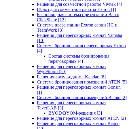
Решения для совместной работы Vivitek
[4]
Шлюз для совместной работы Extron
[1]
Беспроводная система презентации Barco
ClickShare
[12]
Система презентации Extron серии HC и
TeamWork
[3]
Решения для переговорных комнат Yamaha
[10]
Система бронирования переговорных Extron
[4]
Состав системы бронирования
переговорных
[4]
Решения для переговорных комнат
WyreStorm
[29]
Решения «все-в-одном» Kandao
[8]
Система бронирования помещений ATEN
[5]
Решение для переговорных комнат Gonsin
[1]
Система бронирования помещений Biamp
[2]
Решения для переговорных комнат
TaverLAB
[3]
BYOD/BYOM-решения
[3]
Решение для переговорных комнат ATEN
[2]
Решение для переговорных комнат Biamp
[40]