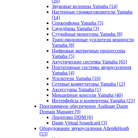
[20]
Звуковые колонны Yamaha
[14]
Настенные громкоговорители Yamaha
[14]
Спикерфоны Yamaha
[5]
Саундбары Yamaha
[3]
Студийные мониторы Yamaha
[8]
Трансляционные усилители мощности
Yamaha
[8]
Цифровые матричные процессоры
Yamaha
[5]
Акустические системы Yamaha
[65]
Портативные системы звукоусиления
Yamaha
[4]
Усилители Yamaha
[16]
Сетевые коммутаторы Yamaha
[12]
Аксессуары Yamaha
[1]
Микшерные консоли Yamaha
[40]
Интерфейсы и конвертеры Yamaha
[23]
Программное обеспечение Audinate Dante
Domain Manager
[9]
Лицензии DDM
[6]
Dante Virtual Soundcard
[3]
Оборудование звукоусиления Allen&Heath
[53]