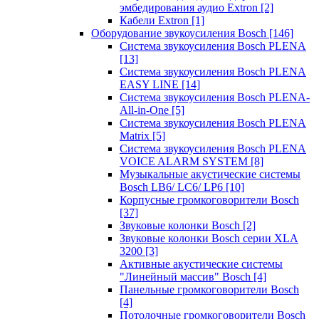
эмбедирования аудио Extron
[2]
Кабели Extron
[1]
Оборудование звукоусиления Bosch
[146]
Система звукоусиления Bosch PLENA
[13]
Система звукоусиления Bosch PLENA
EASY LINE
[14]
Система звукоусиления Bosch PLENA-
All-in-One
[5]
Система звукоусиления Bosch PLENA
Matrix
[5]
Система звукоусиления Bosch PLENA
VOICE ALARM SYSTEM
[8]
Музыкальные акустические системы
Bosch LB6/ LC6/ LP6
[10]
Корпусные громкоговорители Bosch
[37]
Звуковые колонки Bosch
[2]
Звуковые колонки Bosch серии XLA
3200
[3]
Активные акустические системы
"Линейный массив" Bosch
[4]
Панельные громкоговорители Bosch
[4]
Потолочные громкоговорители Bosch