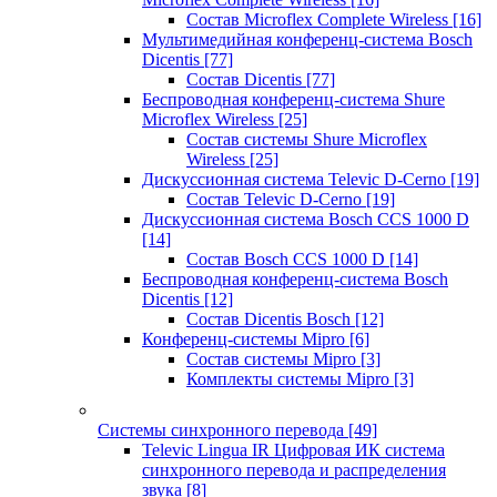
Состав Microflex Complete Wireless
[16]
Мультимедийная конференц-система Bosch
Dicentis
[77]
Состав Dicentis
[77]
Беспроводная конференц-система Shure
Microflex Wireless
[25]
Состав системы Shure Microflex
Wireless
[25]
Дискуссионная система Televic D-Cerno
[19]
Состав Televic D-Cerno
[19]
Дискуссионная система Bosch CCS 1000 D
[14]
Состав Bosch CCS 1000 D
[14]
Беспроводная конференц-система Bosch
Dicentis
[12]
Состав Dicentis Bosch
[12]
Конференц-системы Mipro
[6]
Состав системы Mipro
[3]
Комплекты системы Mipro
[3]
Системы синхронного перевода
[49]
Televic Lingua IR Цифровая ИК система
синхронного перевода и распределения
звука
[8]