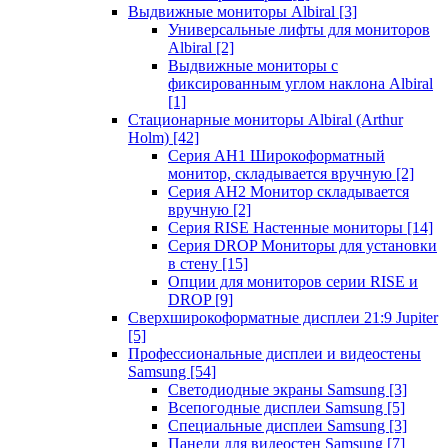
Выдвижные мониторы Albiral
[3]
Универсальные лифты для мониторов
Albiral
[2]
Выдвижные мониторы с
фиксированным углом наклона Albiral
[1]
Стационарные мониторы Albiral (Arthur
Holm)
[42]
Серия AH1 Широкоформатный
монитор, складывается вручную
[2]
Серия AH2 Монитор складывается
вручную
[2]
Серия RISE Настенные мониторы
[14]
Серия DROP Мониторы для установки
в стену
[15]
Опции для мониторов серии RISE и
DROP
[9]
Сверхширокоформатные дисплеи 21:9 Jupiter
[5]
Профессиональные дисплеи и видеостены
Samsung
[54]
Светодиодные экраны Samsung
[3]
Всепогодные дисплеи Samsung
[5]
Специальные дисплеи Samsung
[3]
Панели для видеостен Samsung
[7]