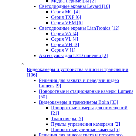
Медиа периметры
[2]
Светодиодные экраны Leyard
[16]
Серия MG
[4]
Серия TXF
[6]
Серия VEM
[6]
Светодиодные экраны LianTronics
[12]
Серия VA
[4]
Серия VL
[4]
Серия VH
[3]
Серия V
[1]
Аксессуары для LED панелей
[2]
Видеокамеры и устройства записи и трансляции
[106]
Решения для захвата и передачи видео
Lumens
[9]
Поворотные и стационарные камеры Lumens
[50]
Видеокамеры и трансиверы Bolin
[33]
Поворотные камеры для помещений
[21]
Трансиверы
[5]
Пульты управления камерами
[2]
Поворотные уличные камеры
[5]
Решения для видеозахвата и потокового