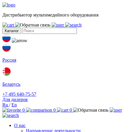
Дистрибьютор мультимедийного оборудования
Каталог
Россия
Беларусь
+7 495 640-75-57
Для дилеров
Ru
/
En
0
0
0
О нас
Направление деятельности