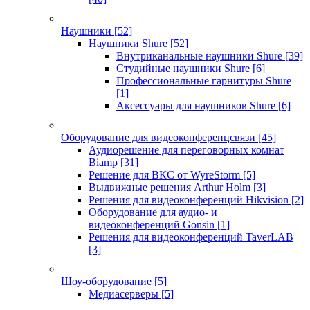
Наушники
[52]
Наушники Shure
[52]
Внутриканальные наушники Shure
[39]
Студийные наушники Shure
[6]
Профессиональные гарнитуры Shure
[1]
Аксессуары для наушников Shure
[6]
Оборудование для видеоконференцсвязи
[45]
Аудиорешение для переговорных комнат
Biamp
[31]
Решение для ВКС от WyreStorm
[5]
Выдвижные решения Arthur Holm
[3]
Решения для видеоконференций Hikvision
[2]
Оборудование для аудио- и
видеоконференций Gonsin
[1]
Решения для видеоконференций TaverLAB
[3]
Шоу-оборудование
[5]
Медиасерверы
[5]