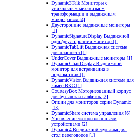
Dynamic3Talk Мониторы с
уникальным механизмом
трансформации и выдвижным
микрофоном
[4]
Двусторонние выдвижные мониторы
[1]
DynamicSignatureDisplay Выдвижной
одно/двусторонний монитор
[1]
DynamicTabLift Выдвижная система
для планшета
[1]
UnderCover Выдвижные мониторы
[1]
DynamicChairDisplay Выдвижной
монитор для встраивания в
подлокотник
[1]
DynamicVision Выдвижная система для
камер ВКС
[1]
CourtesyBox Моторизованный корпус
для бутылок и салфеток
[2]
Опции для мониторов серии Dynamic
[13]
DynamicShare система управления
[6]
Управление моторизованными
устройствами
[2]
Dynamic4 Выдвижной мультимедиа
стол переговоров
[1]