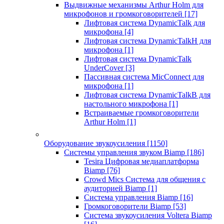
Выдвижные механизмы Arthur Holm для
микрофонов и громкоговорителей
[17]
Лифтовая система DynamicTalk для
микрофона
[4]
Лифтовая система DynamicTalkH для
микрофона
[1]
Лифтовая система DynamicTalk
UnderCover
[3]
Пассивная система MicConnect для
микрофона
[1]
Лифтовая система DynamicTalkB для
настольного микрофона
[1]
Встраиваемые громкоговорители
Arthur Holm
[1]
Оборудование звукоусиления
[1150]
Системы управления звуком Biamp
[186]
Tesira Цифровая медиаплатформа
Biamp
[76]
Crowd Mics Система для общения с
аудиторией Biamp
[1]
Система управления Biamp
[16]
Громкоговорители Biamp
[53]
Система звукоусиления Voltera Biamp