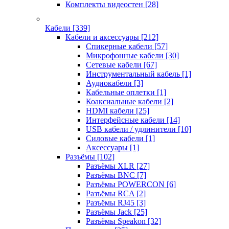
Комплекты видеостен
[28]
Кабели
[339]
Кабели и аксессуары
[212]
Спикерные кабели
[57]
Микрофонные кабели
[30]
Сетевые кабели
[67]
Инструментальный кабель
[1]
Аудиокабели
[3]
Кабельные оплетки
[1]
Коаксиальные кабели
[2]
HDMI кабели
[25]
Интерфейсные кабели
[14]
USB кабели / удлинители
[10]
Силовые кабели
[1]
Аксессуары
[1]
Разъёмы
[102]
Разъёмы XLR
[27]
Разъёмы BNC
[7]
Разъёмы POWERCON
[6]
Разъёмы RCA
[2]
Разъёмы RJ45
[3]
Разъёмы Jack
[25]
Разъёмы Speakon
[32]