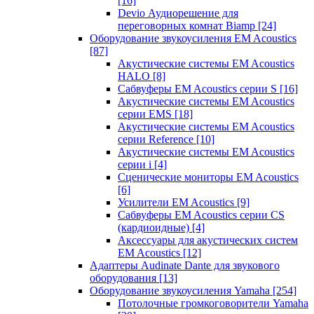
[16]
Devio Аудиорешение для
переговорных комнат Biamp
[24]
Оборудование звукоусиления EM Acoustics
[87]
Акустические системы EM Acoustics
HALO
[8]
Сабвуферы EM Acoustics серии S
[16]
Акустические системы EM Acoustics
серии EMS
[18]
Акустические системы EM Acoustics
серии Reference
[10]
Акустические системы EM Acoustics
серии i
[4]
Сценические мониторы EM Acoustics
[6]
Усилители EM Acoustics
[9]
Сабвуферы EM Acoustics серии CS
(кардиоидные)
[4]
Аксессуары для акустических систем
EM Acoustics
[12]
Адаптеры Audinate Dante для звукового
оборудования
[13]
Оборудование звукоусиления Yamaha
[254]
Потолочные громкоговорители Yamaha