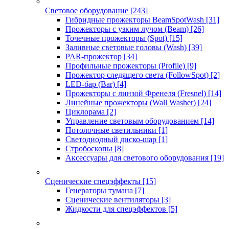
Световое оборудование
[243]
Гибридные прожекторы BeamSpotWash
[31]
Прожекторы с узким лучом (Beam)
[26]
Точечные прожекторы (Spot)
[15]
Заливные световые головы (Wash)
[39]
PAR-прожектор
[34]
Профильные прожекторы (Profile)
[9]
Прожектор следящего света (FollowSpot)
[2]
LED-бар (Bar)
[4]
Прожекторы с линзой Френеля (Fresnel)
[14]
Линейные прожекторы (Wall Washer)
[24]
Циклорама
[2]
Управление световым оборудованием
[14]
Потолочные светильники
[1]
Светодиодный диско-шар
[1]
Стробоскопы
[8]
Аксессуары для светового оборудования
[19]
Сценические спецэффекты
[15]
Генераторы тумана
[7]
Сценические вентиляторы
[3]
Жидкости для спецэффектов
[5]