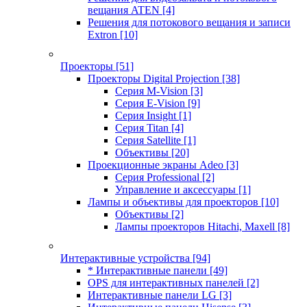
вещания ATEN
[4]
Решения для потокового вещания и записи
Extron
[10]
Проекторы
[51]
Проекторы Digital Projection
[38]
Серия M-Vision
[3]
Серия E-Vision
[9]
Серия Insight
[1]
Серия Titan
[4]
Серия Satellite
[1]
Объективы
[20]
Проекционные экраны Adeo
[3]
Серия Professional
[2]
Управление и аксессуары
[1]
Лампы и объективы для проекторов
[10]
Объективы
[2]
Лампы проекторов Hitachi, Maxell
[8]
Интерактивные устройства
[94]
* Интерактивные панели
[49]
OPS для интерактивных панелей
[2]
Интерактивные панели LG
[3]