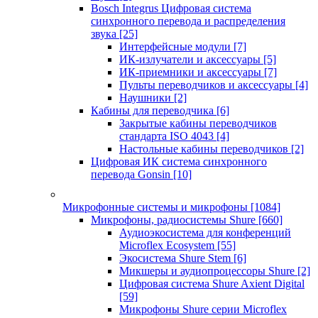
Bosch Integrus Цифровая система
синхронного перевода и распределения
звука
[25]
Интерфейсные модули
[7]
ИК-излучатели и аксессуары
[5]
ИК-приемники и аксессуары
[7]
Пульты переводчиков и аксессуары
[4]
Наушники
[2]
Кабины для переводчика
[6]
Закрытые кабины переводчиков
стандарта ISO 4043
[4]
Настольные кабины переводчиков
[2]
Цифровая ИК система синхронного
перевода Gonsin
[10]
Микрофонные системы и микрофоны
[1084]
Микрофоны, радиосистемы Shure
[660]
Аудиоэкосистема для конференций
Microflex Ecosystem
[55]
Экосистема Shure Stem
[6]
Микшеры и аудиопроцессоры Shure
[2]
Цифровая система Shure Axient Digital
[59]
Микрофоны Shure серии Microflex