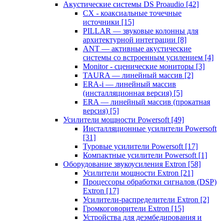
Акустические системы DS Proaudio
[42]
CX - коаксиальные точечные
источники
[15]
PILLAR — звуковые колонны для
архитектурной интеграции
[8]
ANT — активные акустические
системы со встроенным усилением
[4]
Monitor - сценические мониторы
[3]
TAURA — линейный массив
[2]
ERA-i — линейный массив
(инсталляционная версия)
[5]
ERA — линейный массив (прокатная
версия)
[5]
Усилители мощности Powersoft
[49]
Инсталляционные усилители Powersoft
[31]
Туровые усилители Powersoft
[17]
Компактные усилители Powersoft
[1]
Оборудование звукоусиления Extron
[58]
Усилители мощности Extron
[21]
Процессоры обработки сигналов (DSP)
Extron
[17]
Усилители-распределители Extron
[2]
Громкоговорители Extron
[15]
Устройства для деэмбедирования и