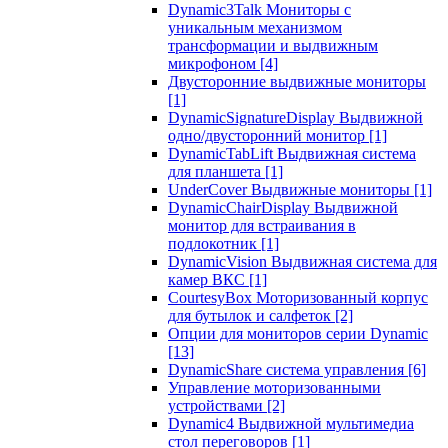
Dynamic3Talk Мониторы с
уникальным механизмом
трансформации и выдвижным
микрофоном
[4]
Двусторонние выдвижные мониторы
[1]
DynamicSignatureDisplay Выдвижной
одно/двусторонний монитор
[1]
DynamicTabLift Выдвижная система
для планшета
[1]
UnderCover Выдвижные мониторы
[1]
DynamicChairDisplay Выдвижной
монитор для встраивания в
подлокотник
[1]
DynamicVision Выдвижная система для
камер ВКС
[1]
CourtesyBox Моторизованный корпус
для бутылок и салфеток
[2]
Опции для мониторов серии Dynamic
[13]
DynamicShare система управления
[6]
Управление моторизованными
устройствами
[2]
Dynamic4 Выдвижной мультимедиа
стол переговоров
[1]