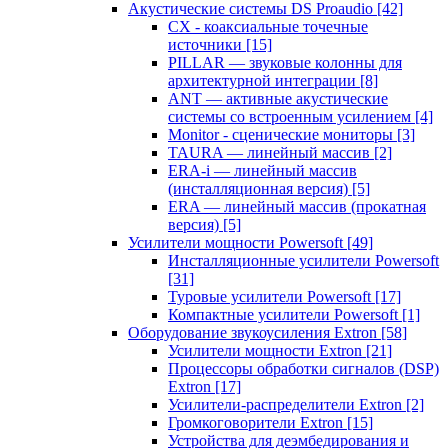
Акустические системы DS Proaudio
[42]
CX - коаксиальные точечные
источники
[15]
PILLAR — звуковые колонны для
архитектурной интеграции
[8]
ANT — активные акустические
системы со встроенным усилением
[4]
Monitor - сценические мониторы
[3]
TAURA — линейный массив
[2]
ERA-i — линейный массив
(инсталляционная версия)
[5]
ERA — линейный массив (прокатная
версия)
[5]
Усилители мощности Powersoft
[49]
Инсталляционные усилители Powersoft
[31]
Туровые усилители Powersoft
[17]
Компактные усилители Powersoft
[1]
Оборудование звукоусиления Extron
[58]
Усилители мощности Extron
[21]
Процессоры обработки сигналов (DSP)
Extron
[17]
Усилители-распределители Extron
[2]
Громкоговорители Extron
[15]
Устройства для деэмбедирования и