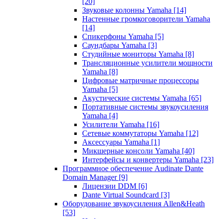
[20]
Звуковые колонны Yamaha
[14]
Настенные громкоговорители Yamaha
[14]
Спикерфоны Yamaha
[5]
Саундбары Yamaha
[3]
Студийные мониторы Yamaha
[8]
Трансляционные усилители мощности
Yamaha
[8]
Цифровые матричные процессоры
Yamaha
[5]
Акустические системы Yamaha
[65]
Портативные системы звукоусиления
Yamaha
[4]
Усилители Yamaha
[16]
Сетевые коммутаторы Yamaha
[12]
Аксессуары Yamaha
[1]
Микшерные консоли Yamaha
[40]
Интерфейсы и конвертеры Yamaha
[23]
Программное обеспечение Audinate Dante
Domain Manager
[9]
Лицензии DDM
[6]
Dante Virtual Soundcard
[3]
Оборудование звукоусиления Allen&Heath
[53]