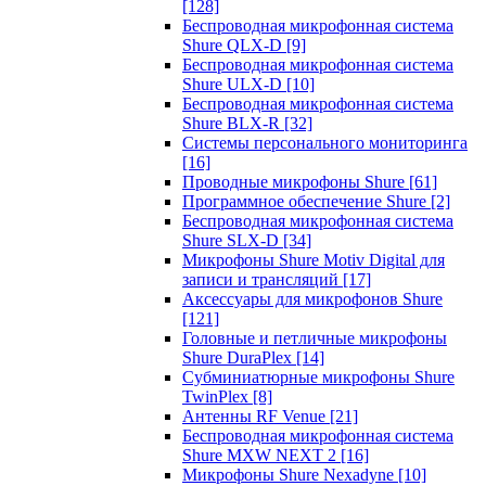
[128]
Беспроводная микрофонная система
Shure QLX-D
[9]
Беспроводная микрофонная система
Shure ULX-D
[10]
Беспроводная микрофонная система
Shure BLX-R
[32]
Системы персонального мониторинга
[16]
Проводные микрофоны Shure
[61]
Программное обеспечение Shure
[2]
Беспроводная микрофонная система
Shure SLX-D
[34]
Микрофоны Shure Motiv Digital для
записи и трансляций
[17]
Аксессуары для микрофонов Shure
[121]
Головные и петличные микрофоны
Shure DuraPlex
[14]
Субминиатюрные микрофоны Shure
TwinPlex
[8]
Антенны RF Venue
[21]
Беспроводная микрофонная система
Shure MXW NEXT 2
[16]
Микрофоны Shure Nexadyne
[10]