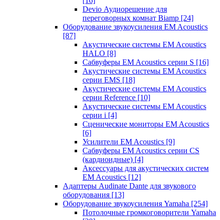
[16]
Devio Аудиорешение для
переговорных комнат Biamp
[24]
Оборудование звукоусиления EM Acoustics
[87]
Акустические системы EM Acoustics
HALO
[8]
Сабвуферы EM Acoustics серии S
[16]
Акустические системы EM Acoustics
серии EMS
[18]
Акустические системы EM Acoustics
серии Reference
[10]
Акустические системы EM Acoustics
серии i
[4]
Сценические мониторы EM Acoustics
[6]
Усилители EM Acoustics
[9]
Сабвуферы EM Acoustics серии CS
(кардиоидные)
[4]
Аксессуары для акустических систем
EM Acoustics
[12]
Адаптеры Audinate Dante для звукового
оборудования
[13]
Оборудование звукоусиления Yamaha
[254]
Потолочные громкоговорители Yamaha