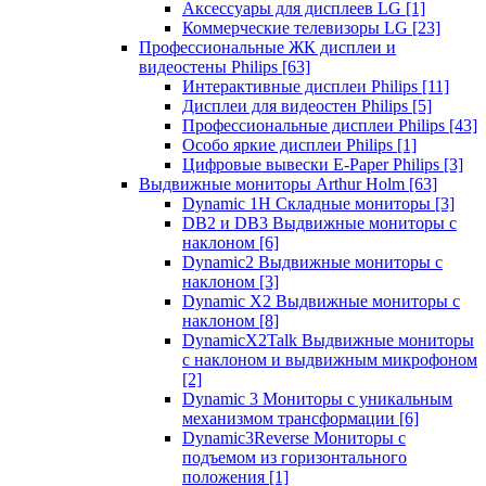
Аксессуары для дисплеев LG
[1]
Коммерческие телевизоры LG
[23]
Профессиональные ЖК дисплеи и
видеостены Philips
[63]
Интерактивные дисплеи Philips
[11]
Дисплеи для видеостен Philips
[5]
Профессиональные дисплеи Philips
[43]
Особо яркие дисплеи Philips
[1]
Цифровые вывески E-Paper Philips
[3]
Выдвижные мониторы Arthur Holm
[63]
Dynamic 1Н Складные мониторы
[3]
DB2 и DB3 Выдвижные мониторы с
наклоном
[6]
Dynamic2 Выдвижные мониторы с
наклоном
[3]
Dynamic X2 Выдвижные мониторы с
наклоном
[8]
DynamicX2Talk Выдвижные мониторы
с наклоном и выдвижным микрофоном
[2]
Dynamic 3 Мониторы с уникальным
механизмом трансформации
[6]
Dynamic3Reverse Мониторы с
подъемом из горизонтального
положения
[1]