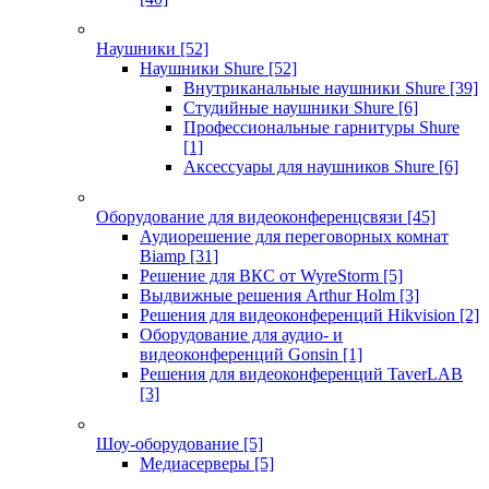
Наушники
[52]
Наушники Shure
[52]
Внутриканальные наушники Shure
[39]
Студийные наушники Shure
[6]
Профессиональные гарнитуры Shure
[1]
Аксессуары для наушников Shure
[6]
Оборудование для видеоконференцсвязи
[45]
Аудиорешение для переговорных комнат
Biamp
[31]
Решение для ВКС от WyreStorm
[5]
Выдвижные решения Arthur Holm
[3]
Решения для видеоконференций Hikvision
[2]
Оборудование для аудио- и
видеоконференций Gonsin
[1]
Решения для видеоконференций TaverLAB
[3]
Шоу-оборудование
[5]
Медиасерверы
[5]