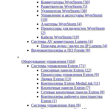
Коммутаторы WyreStorm
[30]
Разветвители WyreStorm
[5]
Удлинители WyreStorm
[38]
Управление и аксессуары WyreStorm
[19]
Адаптеры WyreStorm
[4]
Процессоры для видеостен WyreStorm
[2]
Кабели WyreStorm
[19]
Системы AV коммутации Lumens
[4]
Передача аудио / видео по IP Lumens
[4]
Видеоконтроллеры и ПО Forsite
[8]
Оборудование управления
[104]
Системы управления Extron
[71]
Сенсорные панели Extron
[22]
Процессоры управления Extron
[9]
Лючки Extron
[13]
Контроллеры Extron MediaLink
[11]
Кнопочные панели Extron
[7]
Сетевые кнопочные панели Extron
[8]
Контроллеры рабочего пространства
Extron
[1]
Системы управления Aten
[8]