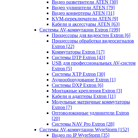
Видео разветвители ATEN
[30]
Видео удлинители ATEN
[79]
Видео конвертеры ATEN
[31]
KVM-переключатели ATEN
[9]
Кабели и аксессуары ATEN
[63]
Системы AV-коммутации Extron
[199]
Процессоры для видеостен Extron
[6]
Процессоры обработки видеосигналов
Extron
[22]
Коммутаторы Extron
[17]
Системы DTP Extron
[43]
USB для профессиональных AV-систем
Extron
[5]
Системы XTP Extron
[30]
Аудиооборудование Extron
[1]
Системы DXP Extron
[6]
Монтажные крепления Extron
[3]
Кабели и адаптеры Extron
[11]
Модульные матричные коммутаторы
Extron
[7]
Оптоволоконные удлинители Extron
[20]
Системы NAV Pro Extron
[28]
Системы AV-коммутации WyreStorm
[152]
Видео по IP WyreStorm
[35]