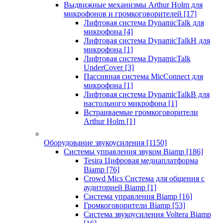
Выдвижные механизмы Arthur Holm для
микрофонов и громкоговорителей
[17]
Лифтовая система DynamicTalk для
микрофона
[4]
Лифтовая система DynamicTalkH для
микрофона
[1]
Лифтовая система DynamicTalk
UnderCover
[3]
Пассивная система MicConnect для
микрофона
[1]
Лифтовая система DynamicTalkB для
настольного микрофона
[1]
Встраиваемые громкоговорители
Arthur Holm
[1]
Оборудование звукоусиления
[1150]
Системы управления звуком Biamp
[186]
Tesira Цифровая медиаплатформа
Biamp
[76]
Crowd Mics Система для общения с
аудиторией Biamp
[1]
Система управления Biamp
[16]
Громкоговорители Biamp
[53]
Система звукоусиления Voltera Biamp