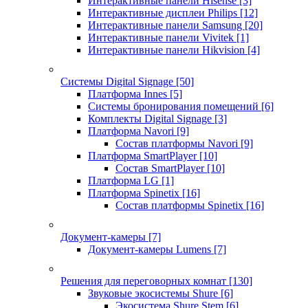
Интерактивные панели Hisense
[3]
Интерактивные дисплеи Philips
[12]
Интерактивные панели Samsung
[20]
Интерактивные панели Vivitek
[1]
Интерактивные панели Hikvision
[4]
Системы Digital Signage
[50]
Платформа Innes
[5]
Системы бронирования помещений
[6]
Комплекты Digital Signage
[3]
Платформа Navori
[9]
Состав платформы Navori
[9]
Платформа SmartPlayer
[10]
Состав SmartPlayer
[10]
Платформа LG
[1]
Платформа Spinetix
[16]
Состав платформы Spinetix
[16]
Документ-камеры
[7]
Документ-камеры Lumens
[7]
Решения для переговорных комнат
[130]
Звуковые экосистемы Shure
[6]
Экосистема Shure Stem
[6]