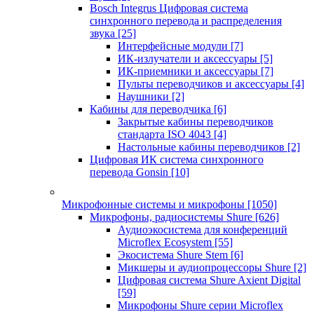
Bosch Integrus Цифровая система
синхронного перевода и распределения
звука
[25]
Интерфейсные модули
[7]
ИК-излучатели и аксессуары
[5]
ИК-приемники и аксессуары
[7]
Пульты переводчиков и аксессуары
[4]
Наушники
[2]
Кабины для переводчика
[6]
Закрытые кабины переводчиков
стандарта ISO 4043
[4]
Настольные кабины переводчиков
[2]
Цифровая ИК система синхронного
перевода Gonsin
[10]
Микрофонные системы и микрофоны
[1050]
Микрофоны, радиосистемы Shure
[626]
Аудиоэкосистема для конференций
Microflex Ecosystem
[55]
Экосистема Shure Stem
[6]
Микшеры и аудиопроцессоры Shure
[2]
Цифровая система Shure Axient Digital
[59]
Микрофоны Shure серии Microflex