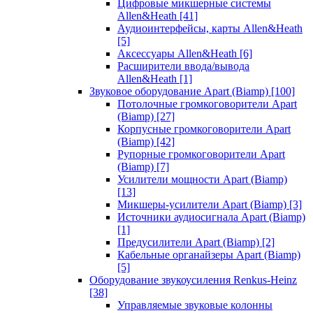
Цифровые микшерные системы
Allen&Heath
[41]
Аудиоинтерфейсы, карты Allen&Heath
[5]
Аксессуары Allen&Heath
[6]
Расширители ввода/вывода
Allen&Heath
[1]
Звуковое оборудование Apart (Biamp)
[100]
Потолочные громкоговорители Apart
(Biamp)
[27]
Корпусные громкоговорители Apart
(Biamp)
[42]
Рупорные громкоговорители Apart
(Biamp)
[7]
Усилители мощности Apart (Biamp)
[13]
Микшеры-усилители Apart (Biamp)
[3]
Источники аудиосигнала Apart (Biamp)
[1]
Предусилители Apart (Biamp)
[2]
Кабельные органайзеры Apart (Biamp)
[5]
Оборудование звукоусиления Renkus-Heinz
[38]
Управляемые звуковые колонны