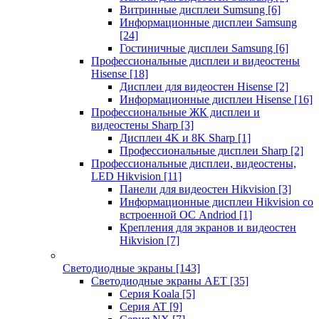
Витринные дисплеи Sumsung
[6]
Информационные дисплеи Samsung
[24]
Гостиничные дисплеи Samsung
[6]
Профессиональные дисплеи и видеостены
Hisense
[18]
Дисплеи для видеостен Hisense
[2]
Информационные дисплеи Hisense
[16]
Профессиональные ЖК дисплеи и
видеостены Sharp
[3]
Дисплеи 4K и 8K Sharp
[1]
Профессиональные дисплеи Sharp
[2]
Профессиональные дисплеи, видеостены,
LED Hikvision
[11]
Панели для видеостен Hikvision
[3]
Информационные дисплеи Hikvision со
встроенной ОС Andriod
[1]
Крепления для экранов и видеостен
Hikvision
[7]
Светодиодные экраны
[143]
Светодиодные экраны AET
[35]
Cерия Koala
[5]
Серия AT
[9]