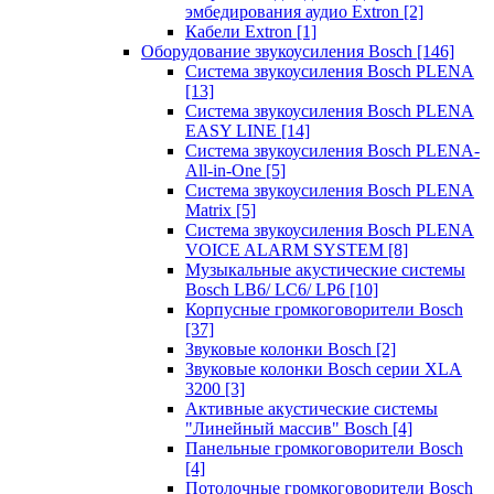
эмбедирования аудио Extron
[2]
Кабели Extron
[1]
Оборудование звукоусиления Bosch
[146]
Система звукоусиления Bosch PLENA
[13]
Система звукоусиления Bosch PLENA
EASY LINE
[14]
Система звукоусиления Bosch PLENA-
All-in-One
[5]
Система звукоусиления Bosch PLENA
Matrix
[5]
Система звукоусиления Bosch PLENA
VOICE ALARM SYSTEM
[8]
Музыкальные акустические системы
Bosch LB6/ LC6/ LP6
[10]
Корпусные громкоговорители Bosch
[37]
Звуковые колонки Bosch
[2]
Звуковые колонки Bosch серии XLA
3200
[3]
Активные акустические системы
"Линейный массив" Bosch
[4]
Панельные громкоговорители Bosch
[4]
Потолочные громкоговорители Bosch