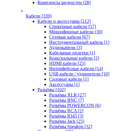
Комплекты видеостен
[28]
Кабели
[339]
Кабели и аксессуары
[212]
Спикерные кабели
[57]
Микрофонные кабели
[30]
Сетевые кабели
[67]
Инструментальный кабель
[1]
Аудиокабели
[3]
Кабельные оплетки
[1]
Коаксиальные кабели
[2]
HDMI кабели
[25]
Интерфейсные кабели
[14]
USB кабели / удлинители
[10]
Силовые кабели
[1]
Аксессуары
[1]
Разъёмы
[102]
Разъёмы XLR
[27]
Разъёмы BNC
[7]
Разъёмы POWERCON
[6]
Разъёмы RCA
[2]
Разъёмы RJ45
[3]
Разъёмы Jack
[25]
Разъёмы Speakon
[32]