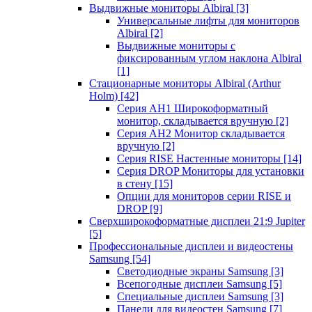
Выдвижные мониторы Albiral
[3]
Универсальные лифты для мониторов
Albiral
[2]
Выдвижные мониторы с
фиксированным углом наклона Albiral
[1]
Стационарные мониторы Albiral (Arthur
Holm)
[42]
Серия AH1 Широкоформатный
монитор, складывается вручную
[2]
Серия AH2 Монитор складывается
вручную
[2]
Серия RISE Настенные мониторы
[14]
Серия DROP Мониторы для установки
в стену
[15]
Опции для мониторов серии RISE и
DROP
[9]
Сверхширокоформатные дисплеи 21:9 Jupiter
[5]
Профессиональные дисплеи и видеостены
Samsung
[54]
Светодиодные экраны Samsung
[3]
Всепогодные дисплеи Samsung
[5]
Специальные дисплеи Samsung
[3]
Панели для видеостен Samsung
[7]