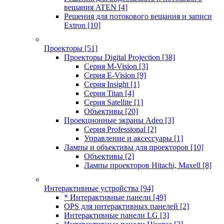
вещания ATEN
[4]
Решения для потокового вещания и записи
Extron
[10]
Проекторы
[51]
Проекторы Digital Projection
[38]
Серия M-Vision
[3]
Серия E-Vision
[9]
Серия Insight
[1]
Серия Titan
[4]
Серия Satellite
[1]
Объективы
[20]
Проекционные экраны Adeo
[3]
Серия Professional
[2]
Управление и аксессуары
[1]
Лампы и объективы для проекторов
[10]
Объективы
[2]
Лампы проекторов Hitachi, Maxell
[8]
Интерактивные устройства
[94]
* Интерактивные панели
[49]
OPS для интерактивных панелей
[2]
Интерактивные панели LG
[3]