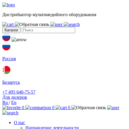
Дистрибьютор мультимедийного оборудования
Каталог
Россия
Беларусь
+7 495 640-75-57
Для дилеров
Ru
/
En
0
0
0
О нас
Направление деятельности