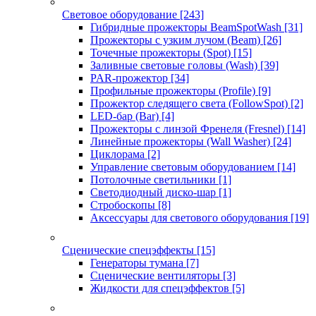
Световое оборудование
[243]
Гибридные прожекторы BeamSpotWash
[31]
Прожекторы с узким лучом (Beam)
[26]
Точечные прожекторы (Spot)
[15]
Заливные световые головы (Wash)
[39]
PAR-прожектор
[34]
Профильные прожекторы (Profile)
[9]
Прожектор следящего света (FollowSpot)
[2]
LED-бар (Bar)
[4]
Прожекторы с линзой Френеля (Fresnel)
[14]
Линейные прожекторы (Wall Washer)
[24]
Циклорама
[2]
Управление световым оборудованием
[14]
Потолочные светильники
[1]
Светодиодный диско-шар
[1]
Стробоскопы
[8]
Аксессуары для светового оборудования
[19]
Сценические спецэффекты
[15]
Генераторы тумана
[7]
Сценические вентиляторы
[3]
Жидкости для спецэффектов
[5]