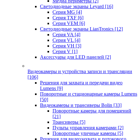
Медиа периметры
[2]
Светодиодные экраны Leyard
[16]
Серия MG
[4]
Серия TXF
[6]
Серия VEM
[6]
Светодиодные экраны LianTronics
[12]
Серия VA
[4]
Серия VL
[4]
Серия VH
[3]
Серия V
[1]
Аксессуары для LED панелей
[2]
Видеокамеры и устройства записи и трансляции
[106]
Решения для захвата и передачи видео
Lumens
[9]
Поворотные и стационарные камеры Lumens
[50]
Видеокамеры и трансиверы Bolin
[33]
Поворотные камеры для помещений
[21]
Трансиверы
[5]
Пульты управления камерами
[2]
Поворотные уличные камеры
[5]
Решения для видеозахвата и потокового