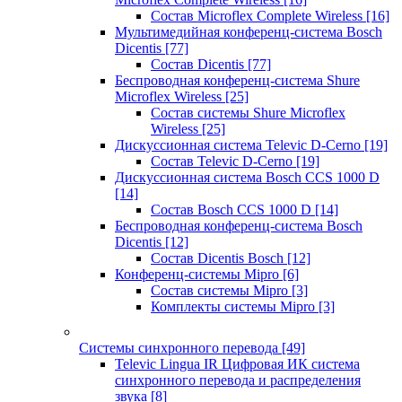
Состав Microflex Complete Wireless
[16]
Мультимедийная конференц-система Bosch
Dicentis
[77]
Состав Dicentis
[77]
Беспроводная конференц-система Shure
Microflex Wireless
[25]
Состав системы Shure Microflex
Wireless
[25]
Дискуссионная система Televic D-Cerno
[19]
Состав Televic D-Cerno
[19]
Дискуссионная система Bosch CCS 1000 D
[14]
Состав Bosch CCS 1000 D
[14]
Беспроводная конференц-система Bosch
Dicentis
[12]
Состав Dicentis Bosch
[12]
Конференц-системы Mipro
[6]
Состав системы Mipro
[3]
Комплекты системы Mipro
[3]
Системы синхронного перевода
[49]
Televic Lingua IR Цифровая ИК система
синхронного перевода и распределения
звука
[8]