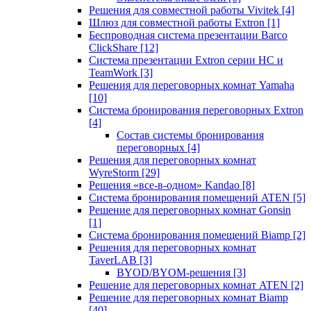
Решения для совместной работы Vivitek
[4]
Шлюз для совместной работы Extron
[1]
Беспроводная система презентации Barco
ClickShare
[12]
Система презентации Extron серии HC и
TeamWork
[3]
Решения для переговорных комнат Yamaha
[10]
Система бронирования переговорных Extron
[4]
Состав системы бронирования
переговорных
[4]
Решения для переговорных комнат
WyreStorm
[29]
Решения «все-в-одном» Kandao
[8]
Система бронирования помещений ATEN
[5]
Решение для переговорных комнат Gonsin
[1]
Система бронирования помещений Biamp
[2]
Решения для переговорных комнат
TaverLAB
[3]
BYOD/BYOM-решения
[3]
Решение для переговорных комнат ATEN
[2]
Решение для переговорных комнат Biamp
[40]