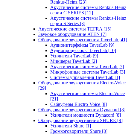
Renkus-Heinz
[23]
Акустические системы Renkus-Heinz
серии C SERIES
[12]
Акустические системы Renkus-Heinz
серии S Series
[3]
Акустические системы TEFRA
[15]
Звуковое оборудование ATEN
[7]
Оборудование звукоусиления TaverLab
[41]
Аудиоинтерфейсы TaverLab
[9]
Аудиопроцессоры TaverLab
[10]
Усилители TaverLab
[9]
Микшеры TaverLab
[2]
Акустические системы TaverLab
[7]
Микрофонные системы TaverLab
[3]
Системы управления TaverLab
[1]
Оборудование звукоусиления Electro-Voice
[29]
Акустические системы Electro-Voice
[21]
Сабвуферы Electro-Voice
[8]
Оборудование звукоусиления Dynacord
[8]
Усилители мощности Dynacord
[8]
Оборудование звукоусиления SHURE
[9]
Усилители Shure
[1]
Громкоговорители Shure
[8]