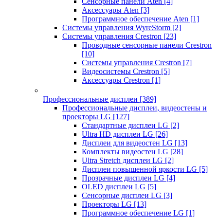
Сенсорные панели Aten
[4]
Аксессуары Aten
[3]
Программное обеспечение Aten
[1]
Системы управления WyreStorm
[2]
Системы управления Crestron
[23]
Проводные сенсорные панели Crestron
[10]
Системы управления Crestron
[7]
Видеосистемы Crestron
[5]
Аксессуары Crestron
[1]
Профессиональные дисплеи
[389]
Профессиональные дисплеи, видеостены и
проекторы LG
[127]
Стандартные дисплеи LG
[2]
Ultra HD дисплеи LG
[26]
Дисплеи для видеостен LG
[13]
Комплекты видеостен LG
[28]
Ultra Stretch дисплеи LG
[2]
Дисплеи повышенной яркости LG
[5]
Прозрачные дисплеи LG
[4]
OLED дисплеи LG
[5]
Сенсорные дисплеи LG
[3]
Проекторы LG
[13]
Программное обеспечение LG
[1]