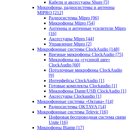
Кабели и аксессуары Shure
[5]
Микрофоны, радиосистемы и антенны
MIPRO
[212]
Радиосистемы Mipro
[96]
Микрофоны Mipro
[54]
Антенны и антенные усилители Mipro
[16]
Аксессуары Mipro
[44]
Управление Mipro
[2]
Микрофонные системы ClockAudio
[148]
Врезные микрофоны ClockAudio
[75]
Микрофоны на «гусиной шее»
ClockAudio
[60]
Потолочные микрофоны ClockAudio
[9]
Интерфейсы ClockAudio
[1]
Готовые комплекты Clockaudio
[1]
Микрофоны Dante/USB ClockAudio
[1]
Аксессуары Clockaudio
[1]
Микрофонные системы «Октава»
[14]
Радиосистемы OKTAVA
[14]
Микрофонные системы Televic
[16]
Цифровая беспроводная система связи
Unite
[16]
Микрофоны Biamp
[17]