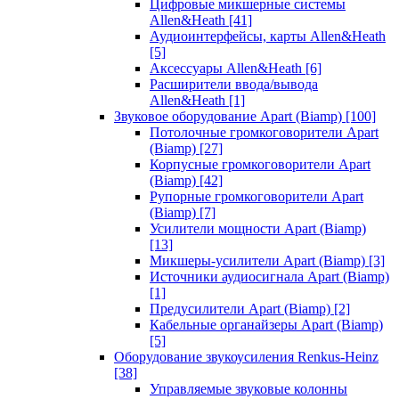
Цифровые микшерные системы
Allen&Heath
[41]
Аудиоинтерфейсы, карты Allen&Heath
[5]
Аксессуары Allen&Heath
[6]
Расширители ввода/вывода
Allen&Heath
[1]
Звуковое оборудование Apart (Biamp)
[100]
Потолочные громкоговорители Apart
(Biamp)
[27]
Корпусные громкоговорители Apart
(Biamp)
[42]
Рупорные громкоговорители Apart
(Biamp)
[7]
Усилители мощности Apart (Biamp)
[13]
Микшеры-усилители Apart (Biamp)
[3]
Источники аудиосигнала Apart (Biamp)
[1]
Предусилители Apart (Biamp)
[2]
Кабельные органайзеры Apart (Biamp)
[5]
Оборудование звукоусиления Renkus-Heinz
[38]
Управляемые звуковые колонны