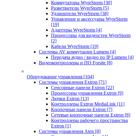
Коммутаторы WyreStorm
[30]
Разветвители WyreStorm
[5]
Удлинители WyreStorm
[38]
Управление и аксессуары WyreStorm
[19]
Адаптеры WyreStorm
[4]
Процессоры для видеостен WyreStorm
[2]
Кабели WyreStorm
[19]
Системы AV коммутации Lumens
[4]
Передача аудио / видео по IP Lumens
[4]
Видеоконтроллеры и ПО Forsite
[8]
Оборудование управления
[104]
Системы управления Extron
[71]
Сенсорные панели Extron
[22]
Процессоры управления Extron
[9]
Лючки Extron
[13]
Контроллеры Extron MediaLink
[11]
Кнопочные панели Extron
[7]
Сетевые кнопочные панели Extron
[8]
Контроллеры рабочего пространства
Extron
[1]
Системы управления Aten
[8]