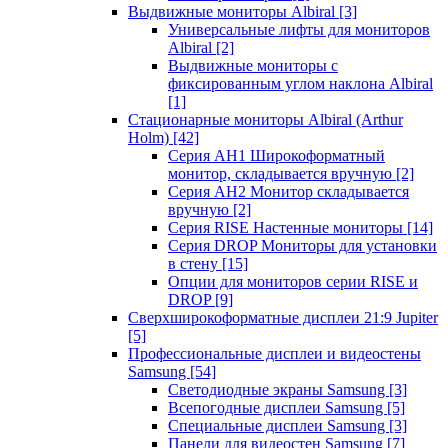
Выдвижные мониторы Albiral
[3]
Универсальные лифты для мониторов
Albiral
[2]
Выдвижные мониторы с
фиксированным углом наклона Albiral
[1]
Стационарные мониторы Albiral (Arthur
Holm)
[42]
Серия AH1 Широкоформатный
монитор, складывается вручную
[2]
Серия AH2 Монитор складывается
вручную
[2]
Серия RISE Настенные мониторы
[14]
Серия DROP Мониторы для установки
в стену
[15]
Опции для мониторов серии RISE и
DROP
[9]
Сверхширокоформатные дисплеи 21:9 Jupiter
[5]
Профессиональные дисплеи и видеостены
Samsung
[54]
Светодиодные экраны Samsung
[3]
Всепогодные дисплеи Samsung
[5]
Специальные дисплеи Samsung
[3]
Панели для видеостен Samsung
[7]