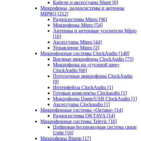
Кабели и аксессуары Shure
[6]
Микрофоны, радиосистемы и антенны
MIPRO
[212]
Радиосистемы Mipro
[96]
Микрофоны Mipro
[54]
Антенны и антенные усилители Mipro
[16]
Аксессуары Mipro
[44]
Управление Mipro
[2]
Микрофонные системы ClockAudio
[148]
Врезные микрофоны ClockAudio
[75]
Микрофоны на «гусиной шее»
ClockAudio
[60]
Потолочные микрофоны ClockAudio
[9]
Интерфейсы ClockAudio
[1]
Готовые комплекты Clockaudio
[1]
Микрофоны Dante/USB ClockAudio
[1]
Аксессуары Clockaudio
[1]
Микрофонные системы «Октава»
[14]
Радиосистемы OKTAVA
[14]
Микрофонные системы Televic
[16]
Цифровая беспроводная система связи
Unite
[16]
Микрофоны Biamp
[17]