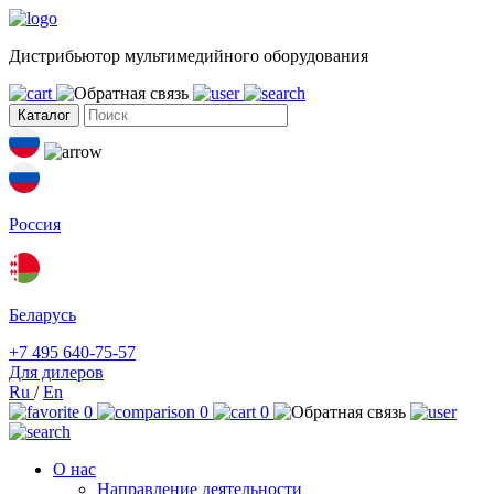
Дистрибьютор мультимедийного оборудования
Каталог
Россия
Беларусь
+7 495 640-75-57
Для дилеров
Ru
/
En
0
0
0
О нас
Направление деятельности