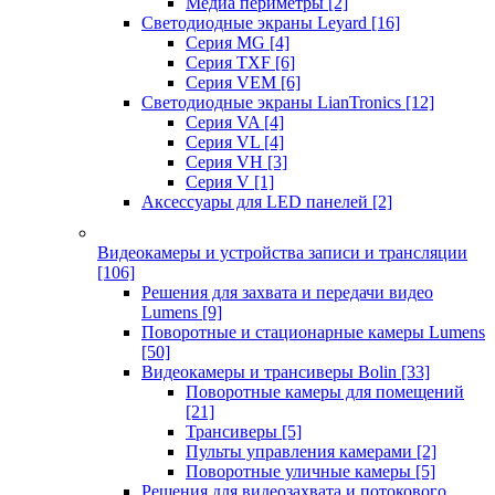
Медиа периметры
[2]
Светодиодные экраны Leyard
[16]
Серия MG
[4]
Серия TXF
[6]
Серия VEM
[6]
Светодиодные экраны LianTronics
[12]
Серия VA
[4]
Серия VL
[4]
Серия VH
[3]
Серия V
[1]
Аксессуары для LED панелей
[2]
Видеокамеры и устройства записи и трансляции
[106]
Решения для захвата и передачи видео
Lumens
[9]
Поворотные и стационарные камеры Lumens
[50]
Видеокамеры и трансиверы Bolin
[33]
Поворотные камеры для помещений
[21]
Трансиверы
[5]
Пульты управления камерами
[2]
Поворотные уличные камеры
[5]
Решения для видеозахвата и потокового