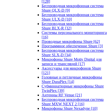
[128]
Беспроводная микрофонная система
Shure QLX-D
[9]
Беспроводная микрофонная система
Shure ULX-D
[10]
Беспроводная микрофонная система
Shure BLX-R
[32]
Системы персонального мониторинга
[16]
Проводные микрофоны Shure
[62]
Программное обеспечение Shure
[3]
Беспроводная микрофонная система
Shure SLX-D
[34]
Микрофоны Shure Motiv Digital для
записи и трансляций
[17]
Аксессуары для микрофонов Shure
[121]
Головные и петличные микрофоны
Shure DuraPlex
[14]
Субминиатюрные микрофоны Shure
TwinPlex
[39]
Антенны RF Venue
[21]
Беспроводная микрофонная система
Shure MXW NEXT 2
[16]
Микрофоны Shure Nexadyne
[10]