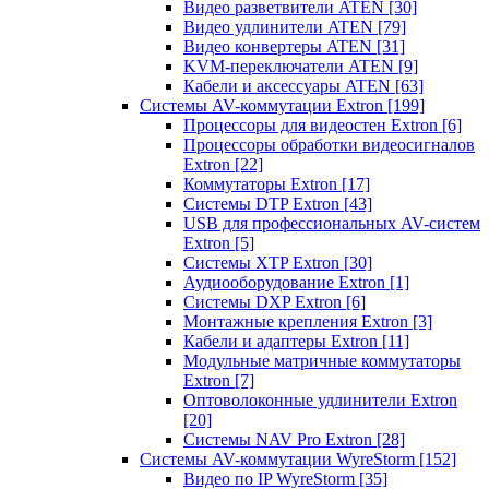
Видео разветвители ATEN
[30]
Видео удлинители ATEN
[79]
Видео конвертеры ATEN
[31]
KVM-переключатели ATEN
[9]
Кабели и аксессуары ATEN
[63]
Системы AV-коммутации Extron
[199]
Процессоры для видеостен Extron
[6]
Процессоры обработки видеосигналов
Extron
[22]
Коммутаторы Extron
[17]
Системы DTP Extron
[43]
USB для профессиональных AV-систем
Extron
[5]
Системы XTP Extron
[30]
Аудиооборудование Extron
[1]
Системы DXP Extron
[6]
Монтажные крепления Extron
[3]
Кабели и адаптеры Extron
[11]
Модульные матричные коммутаторы
Extron
[7]
Оптоволоконные удлинители Extron
[20]
Системы NAV Pro Extron
[28]
Системы AV-коммутации WyreStorm
[152]
Видео по IP WyreStorm
[35]