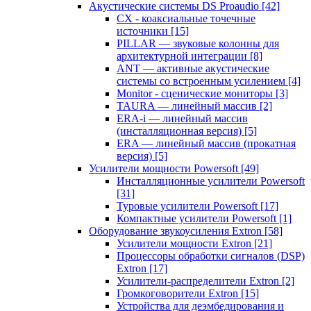
Акустические системы DS Proaudio
[42]
CX - коаксиальные точечные
источники
[15]
PILLAR — звуковые колонны для
архитектурной интеграции
[8]
ANT — активные акустические
системы со встроенным усилением
[4]
Monitor - сценические мониторы
[3]
TAURA — линейный массив
[2]
ERA-i — линейный массив
(инсталляционная версия)
[5]
ERA — линейный массив (прокатная
версия)
[5]
Усилители мощности Powersoft
[49]
Инсталляционные усилители Powersoft
[31]
Туровые усилители Powersoft
[17]
Компактные усилители Powersoft
[1]
Оборудование звукоусиления Extron
[58]
Усилители мощности Extron
[21]
Процессоры обработки сигналов (DSP)
Extron
[17]
Усилители-распределители Extron
[2]
Громкоговорители Extron
[15]
Устройства для деэмбедирования и