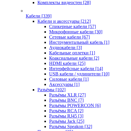
Комплекты видеостен
[28]
Кабели
[339]
Кабели и аксессуары
[212]
Спикерные кабели
[57]
Микрофонные кабели
[30]
Сетевые кабели
[67]
Инструментальный кабель
[1]
Аудиокабели
[3]
Кабельные оплетки
[1]
Коаксиальные кабели
[2]
HDMI кабели
[25]
Интерфейсные кабели
[14]
USB кабели / удлинители
[10]
Силовые кабели
[1]
Аксессуары
[1]
Разъёмы
[102]
Разъёмы XLR
[27]
Разъёмы BNC
[7]
Разъёмы POWERCON
[6]
Разъёмы RCA
[2]
Разъёмы RJ45
[3]
Разъёмы Jack
[25]
Разъёмы Speakon
[32]