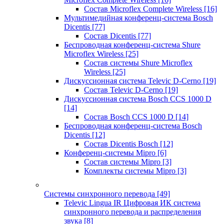
Состав Microflex Complete Wireless
[16]
Мультимедийная конференц-система Bosch
Dicentis
[77]
Состав Dicentis
[77]
Беспроводная конференц-система Shure
Microflex Wireless
[25]
Состав системы Shure Microflex
Wireless
[25]
Дискуссионная система Televic D-Cerno
[19]
Состав Televic D-Cerno
[19]
Дискуссионная система Bosch CCS 1000 D
[14]
Состав Bosch CCS 1000 D
[14]
Беспроводная конференц-система Bosch
Dicentis
[12]
Состав Dicentis Bosch
[12]
Конференц-системы Mipro
[6]
Состав системы Mipro
[3]
Комплекты системы Mipro
[3]
Системы синхронного перевода
[49]
Televic Lingua IR Цифровая ИК система
синхронного перевода и распределения
звука
[8]