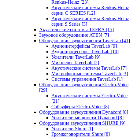
Renkus-Heinz
[23]
Акустические системы Renkus-Heinz
серии C SERIES
[12]
Акустические системы Renkus-Heinz
серии S Series
[3]
Акустические системы TEFRA
[15]
Звуковое оборудование ATEN
[7]
Оборудование звукоусиления TaverLab
[41]
Аудиоинтерфейсы TaverLab
[9]
Аудиопроцессоры TaverLab
[10]
Усилители TaverLab
[9]
Микшеры TaverLab
[2]
Акустические системы TaverLab
[7]
Микрофонные системы TaverLab
[3]
Системы управления TaverLab
[1]
Оборудование звукоусиления Electro-Voice
[29]
Акустические системы Electro-Voice
[21]
Сабвуферы Electro-Voice
[8]
Оборудование звукоусиления Dynacord
[8]
Усилители мощности Dynacord
[8]
Оборудование звукоусиления SHURE
[9]
Усилители Shure
[1]
Громкоговорители Shure
[8]