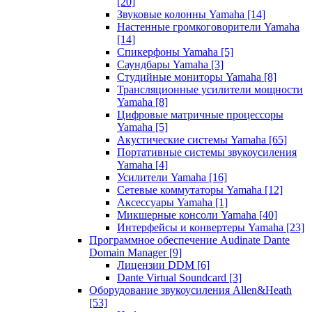
[20]
Звуковые колонны Yamaha
[14]
Настенные громкоговорители Yamaha
[14]
Спикерфоны Yamaha
[5]
Саундбары Yamaha
[3]
Студийные мониторы Yamaha
[8]
Трансляционные усилители мощности
Yamaha
[8]
Цифровые матричные процессоры
Yamaha
[5]
Акустические системы Yamaha
[65]
Портативные системы звукоусиления
Yamaha
[4]
Усилители Yamaha
[16]
Сетевые коммутаторы Yamaha
[12]
Аксессуары Yamaha
[1]
Микшерные консоли Yamaha
[40]
Интерфейсы и конвертеры Yamaha
[23]
Программное обеспечение Audinate Dante
Domain Manager
[9]
Лицензии DDM
[6]
Dante Virtual Soundcard
[3]
Оборудование звукоусиления Allen&Heath
[53]