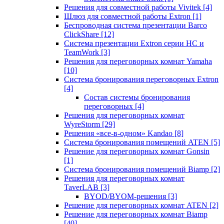
Решения для совместной работы Vivitek
[4]
Шлюз для совместной работы Extron
[1]
Беспроводная система презентации Barco
ClickShare
[12]
Система презентации Extron серии HC и
TeamWork
[3]
Решения для переговорных комнат Yamaha
[10]
Система бронирования переговорных Extron
[4]
Состав системы бронирования
переговорных
[4]
Решения для переговорных комнат
WyreStorm
[29]
Решения «все-в-одном» Kandao
[8]
Система бронирования помещений ATEN
[5]
Решение для переговорных комнат Gonsin
[1]
Система бронирования помещений Biamp
[2]
Решения для переговорных комнат
TaverLAB
[3]
BYOD/BYOM-решения
[3]
Решение для переговорных комнат ATEN
[2]
Решение для переговорных комнат Biamp
[40]