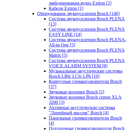
эмбедирования аудио Extron
[2]
Кабели Extron
[1]
Оборудование звукоусиления Bosch
[146]
Система звукоусиления Bosch PLENA
[13]
Система звукоусиления Bosch PLENA
EASY LINE
[14]
Система звукоусиления Bosch PLENA-
All-in-One
[5]
Система звукоусиления Bosch PLENA
Matrix
[5]
Система звукоусиления Bosch PLENA
VOICE ALARM SYSTEM
[8]
Музыкальные акустические системы
Bosch LB6/ LC6/ LP6
[10]
Корпусные громкоговорители Bosch
[37]
Звуковые колонки Bosch
[2]
Звуковые колонки Bosch серии XLA
3200
[3]
Активные акустические системы
"Линейный массив" Bosch
[4]
Панельные громкоговорители Bosch
[4]
Потолочные громкоговорители Bosch