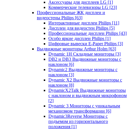
Аксессуары для дисплеев LG
[1]
Коммерческие телевизоры LG
[23]
Профессиональные ЖК дисплеи и
видеостены Philips
[63]
Интерактивные дисплеи Philips
[11]
Дисплеи для видеостен Philips
[5]
Профессиональные дисплеи Philips
[43]
Особо яркие дисплеи Philips
[1]
Цифровые вывески E-Paper Philips
[3]
Выдвижные мониторы Arthur Holm
[63]
Dynamic 1Н Складные мониторы
[3]
DB2 и DB3 Выдвижные мониторы с
наклоном
[6]
Dynamic2 Выдвижные мониторы с
наклоном
[3]
Dynamic X2 Выдвижные мониторы с
наклоном
[8]
DynamicX2Talk Выдвижные мониторы
с наклоном и выдвижным микрофоном
[2]
Dynamic 3 Мониторы с уникальным
механизмом трансформации
[6]
Dynamic3Reverse Мониторы с
подъемом из горизонтального
положения
[1]