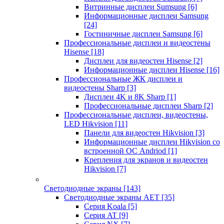
Витринные дисплеи Sumsung
[6]
Информационные дисплеи Samsung
[24]
Гостиничные дисплеи Samsung
[6]
Профессиональные дисплеи и видеостены
Hisense
[18]
Дисплеи для видеостен Hisense
[2]
Информационные дисплеи Hisense
[16]
Профессиональные ЖК дисплеи и
видеостены Sharp
[3]
Дисплеи 4K и 8K Sharp
[1]
Профессиональные дисплеи Sharp
[2]
Профессиональные дисплеи, видеостены,
LED Hikvision
[11]
Панели для видеостен Hikvision
[3]
Информационные дисплеи Hikvision со
встроенной ОС Andriod
[1]
Крепления для экранов и видеостен
Hikvision
[7]
Светодиодные экраны
[143]
Светодиодные экраны AET
[35]
Cерия Koala
[5]
Серия AT
[9]