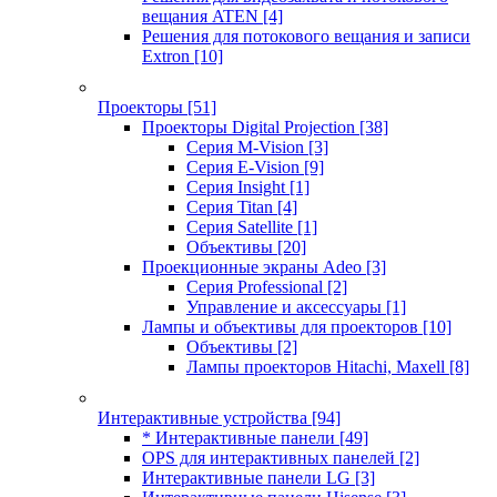
вещания ATEN
[4]
Решения для потокового вещания и записи
Extron
[10]
Проекторы
[51]
Проекторы Digital Projection
[38]
Серия M-Vision
[3]
Серия E-Vision
[9]
Серия Insight
[1]
Серия Titan
[4]
Серия Satellite
[1]
Объективы
[20]
Проекционные экраны Adeo
[3]
Серия Professional
[2]
Управление и аксессуары
[1]
Лампы и объективы для проекторов
[10]
Объективы
[2]
Лампы проекторов Hitachi, Maxell
[8]
Интерактивные устройства
[94]
* Интерактивные панели
[49]
OPS для интерактивных панелей
[2]
Интерактивные панели LG
[3]