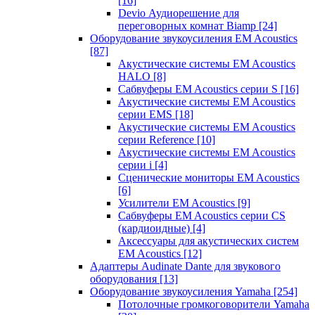
[16]
Devio Аудиорешение для
переговорных комнат Biamp
[24]
Оборудование звукоусиления EM Acoustics
[87]
Акустические системы EM Acoustics
HALO
[8]
Сабвуферы EM Acoustics серии S
[16]
Акустические системы EM Acoustics
серии EMS
[18]
Акустические системы EM Acoustics
серии Reference
[10]
Акустические системы EM Acoustics
серии i
[4]
Сценические мониторы EM Acoustics
[6]
Усилители EM Acoustics
[9]
Сабвуферы EM Acoustics серии CS
(кардиоидные)
[4]
Аксессуары для акустических систем
EM Acoustics
[12]
Адаптеры Audinate Dante для звукового
оборудования
[13]
Оборудование звукоусиления Yamaha
[254]
Потолочные громкоговорители Yamaha