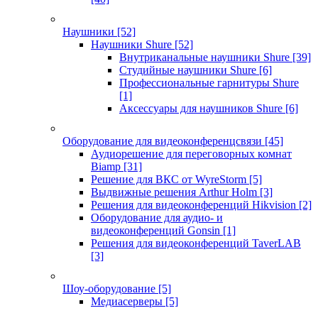
Наушники
[52]
Наушники Shure
[52]
Внутриканальные наушники Shure
[39]
Студийные наушники Shure
[6]
Профессиональные гарнитуры Shure
[1]
Аксессуары для наушников Shure
[6]
Оборудование для видеоконференцсвязи
[45]
Аудиорешение для переговорных комнат
Biamp
[31]
Решение для ВКС от WyreStorm
[5]
Выдвижные решения Arthur Holm
[3]
Решения для видеоконференций Hikvision
[2]
Оборудование для аудио- и
видеоконференций Gonsin
[1]
Решения для видеоконференций TaverLAB
[3]
Шоу-оборудование
[5]
Медиасерверы
[5]