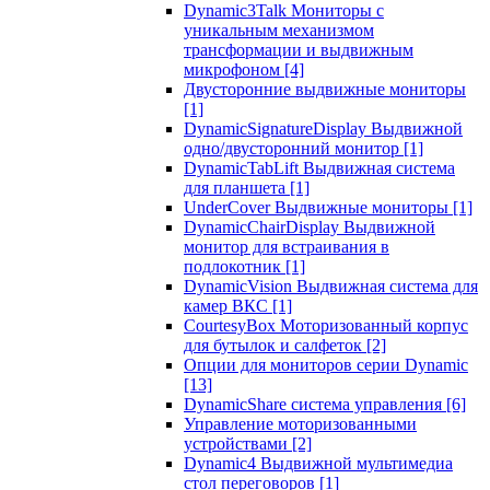
Dynamic3Talk Мониторы с
уникальным механизмом
трансформации и выдвижным
микрофоном
[4]
Двусторонние выдвижные мониторы
[1]
DynamicSignatureDisplay Выдвижной
одно/двусторонний монитор
[1]
DynamicTabLift Выдвижная система
для планшета
[1]
UnderCover Выдвижные мониторы
[1]
DynamicChairDisplay Выдвижной
монитор для встраивания в
подлокотник
[1]
DynamicVision Выдвижная система для
камер ВКС
[1]
CourtesyBox Моторизованный корпус
для бутылок и салфеток
[2]
Опции для мониторов серии Dynamic
[13]
DynamicShare система управления
[6]
Управление моторизованными
устройствами
[2]
Dynamic4 Выдвижной мультимедиа
стол переговоров
[1]