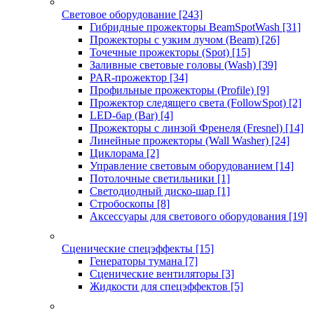
Световое оборудование
[243]
Гибридные прожекторы BeamSpotWash
[31]
Прожекторы с узким лучом (Beam)
[26]
Точечные прожекторы (Spot)
[15]
Заливные световые головы (Wash)
[39]
PAR-прожектор
[34]
Профильные прожекторы (Profile)
[9]
Прожектор следящего света (FollowSpot)
[2]
LED-бар (Bar)
[4]
Прожекторы с линзой Френеля (Fresnel)
[14]
Линейные прожекторы (Wall Washer)
[24]
Циклорама
[2]
Управление световым оборудованием
[14]
Потолочные светильники
[1]
Светодиодный диско-шар
[1]
Стробоскопы
[8]
Аксессуары для светового оборудования
[19]
Сценические спецэффекты
[15]
Генераторы тумана
[7]
Сценические вентиляторы
[3]
Жидкости для спецэффектов
[5]