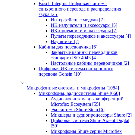
Bosch Integrus Цифровая система
синхронного перевода и распределения
звука
[25]
Интерфейсные модули
[7]
ИК-излучатели и аксессуары
[5]
ИК-приемники и аксессуары
[7]
Пульты переводчиков и аксессуары
[4]
Наушники
[2]
Кабины для переводчика
[6]
Закрытые кабины переводчиков
стандарта ISO 4043
[4]
Настольные кабины переводчиков
[2]
Цифровая ИК система синхронного
перевода Gonsin
[10]
Микрофонные системы и микрофоны
[1084]
Микрофоны, радиосистемы Shure
[660]
Аудиоэкосистема для конференций
Microflex Ecosystem
[55]
Экосистема Shure Stem
[6]
Микшеры и аудиопроцессоры Shure
[2]
Цифровая система Shure Axient Digital
[59]
Микрофоны Shure серии Microflex