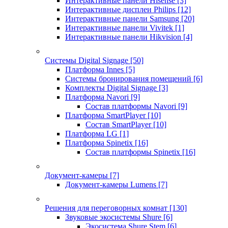
Интерактивные панели Hisense
[3]
Интерактивные дисплеи Philips
[12]
Интерактивные панели Samsung
[20]
Интерактивные панели Vivitek
[1]
Интерактивные панели Hikvision
[4]
Системы Digital Signage
[50]
Платформа Innes
[5]
Системы бронирования помещений
[6]
Комплекты Digital Signage
[3]
Платформа Navori
[9]
Состав платформы Navori
[9]
Платформа SmartPlayer
[10]
Состав SmartPlayer
[10]
Платформа LG
[1]
Платформа Spinetix
[16]
Состав платформы Spinetix
[16]
Документ-камеры
[7]
Документ-камеры Lumens
[7]
Решения для переговорных комнат
[130]
Звуковые экосистемы Shure
[6]
Экосистема Shure Stem
[6]