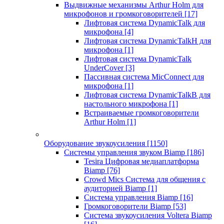
Выдвижные механизмы Arthur Holm для
микрофонов и громкоговорителей
[17]
Лифтовая система DynamicTalk для
микрофона
[4]
Лифтовая система DynamicTalkH для
микрофона
[1]
Лифтовая система DynamicTalk
UnderCover
[3]
Пассивная система MicConnect для
микрофона
[1]
Лифтовая система DynamicTalkB для
настольного микрофона
[1]
Встраиваемые громкоговорители
Arthur Holm
[1]
Оборудование звукоусиления
[1150]
Системы управления звуком Biamp
[186]
Tesira Цифровая медиаплатформа
Biamp
[76]
Crowd Mics Система для общения с
аудиторией Biamp
[1]
Система управления Biamp
[16]
Громкоговорители Biamp
[53]
Система звукоусиления Voltera Biamp