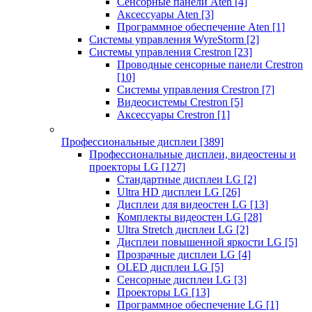
Сенсорные панели Aten
[4]
Аксессуары Aten
[3]
Программное обеспечение Aten
[1]
Системы управления WyreStorm
[2]
Системы управления Crestron
[23]
Проводные сенсорные панели Crestron
[10]
Системы управления Crestron
[7]
Видеосистемы Crestron
[5]
Аксессуары Crestron
[1]
Профессиональные дисплеи
[389]
Профессиональные дисплеи, видеостены и
проекторы LG
[127]
Стандартные дисплеи LG
[2]
Ultra HD дисплеи LG
[26]
Дисплеи для видеостен LG
[13]
Комплекты видеостен LG
[28]
Ultra Stretch дисплеи LG
[2]
Дисплеи повышенной яркости LG
[5]
Прозрачные дисплеи LG
[4]
OLED дисплеи LG
[5]
Сенсорные дисплеи LG
[3]
Проекторы LG
[13]
Программное обеспечение LG
[1]