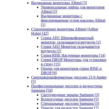
Выдвижные мониторы Albiral
[3]
Универсальные лифты для мониторов
Albiral
[2]
Выдвижные мониторы с
фиксированным углом наклона Albiral
[1]
Стационарные мониторы Albiral (Arthur
Holm)
[42]
Серия AH1 Широкоформатный
монитор, складывается вручную
[2]
Серия AH2 Монитор складывается
вручную
[2]
Серия RISE Настенные мониторы
[14]
Серия DROP Мониторы для установки
в стену
[15]
Опции для мониторов серии RISE и
DROP
[9]
Сверхширокоформатные дисплеи 21:9 Jupiter
[5]
Профессиональные дисплеи и видеостены
Samsung
[54]
Светодиодные экраны Samsung
[3]
Всепогодные дисплеи Samsung
[5]
Специальные дисплеи Samsung
[3]
Панели для видеостен Samsung
[7]