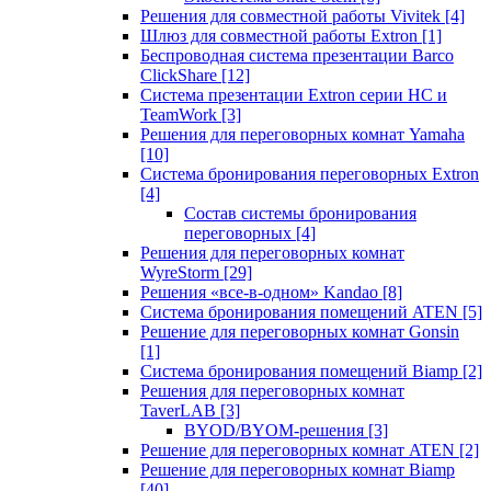
Решения для совместной работы Vivitek
[4]
Шлюз для совместной работы Extron
[1]
Беспроводная система презентации Barco
ClickShare
[12]
Система презентации Extron серии HC и
TeamWork
[3]
Решения для переговорных комнат Yamaha
[10]
Система бронирования переговорных Extron
[4]
Состав системы бронирования
переговорных
[4]
Решения для переговорных комнат
WyreStorm
[29]
Решения «все-в-одном» Kandao
[8]
Система бронирования помещений ATEN
[5]
Решение для переговорных комнат Gonsin
[1]
Система бронирования помещений Biamp
[2]
Решения для переговорных комнат
TaverLAB
[3]
BYOD/BYOM-решения
[3]
Решение для переговорных комнат ATEN
[2]
Решение для переговорных комнат Biamp
[40]