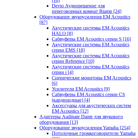
[16]
Devio Аудиорешение для
переговорных комнат Biamp
[24]
Оборудование звукоусиления EM Acoustics
[87]
Акустические системы EM Acoustics
HALO
[8]
Сабвуферы EM Acoustics серии S
[16]
Акустические системы EM Acoustics
серии EMS
[18]
Акустические системы EM Acoustics
серии Reference
[10]
Акустические системы EM Acoustics
серии i
[4]
Сценические мониторы EM Acoustics
[6]
Усилители EM Acoustics
[9]
Сабвуферы EM Acoustics серии CS
(кардиоидные)
[4]
Аксессуары для акустических систем
EM Acoustics
[12]
Адаптеры Audinate Dante для звукового
оборудования
[13]
Оборудование звукоусиления Yamaha
[254]
Потолочные громкоговорители Yamaha