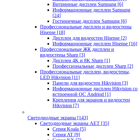
Витринные дисплеи Sumsung
[6]
Информационные дисплеи Samsung
[24]
Гостиничные дисплеи Samsung
[6]
Профессиональные дисплеи и видеостены
Hisense
[18]
Дисплеи для видеостен Hisense
[2]
Информационные дисплеи Hisense
[16]
Профессиональные ЖК дисплеи и
видеостены Sharp
[3]
Дисплеи 4K и 8K Sharp
[1]
Профессиональные дисплеи Sharp
[2]
Профессиональные дисплеи, видеостены,
LED Hikvision
[11]
Панели для видеостен Hikvision
[3]
Информационные дисплеи Hikvision со
встроенной ОС Andriod
[1]
Крепления для экранов и видеостен
Hikvision
[7]
Светодиодные экраны
[143]
Светодиодные экраны AET
[35]
Cерия Koala
[5]
Серия AT
[9]