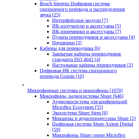
Bosch Integrus Цифровая система
синхронного перевода и распределения
звука
[25]
Интерфейсные модули
[7]
ИК-излучатели и аксессуары
[5]
ИК-приемники и аксессуары
[7]
Пульты переводчиков и аксессуары
[4]
Наушники
[2]
Кабины для переводчика
[6]
Закрытые кабины переводчиков
стандарта ISO 4043
[4]
Настольные кабины переводчиков
[2]
Цифровая ИК система синхронного
перевода Gonsin
[10]
Микрофонные системы и микрофоны
[1070]
Микрофоны, радиосистемы Shure
[646]
Аудиоэкосистема для конференций
Microflex Ecosystem
[55]
Экосистема Shure Stem
[6]
Микшеры и аудиопроцессоры Shure
[2]
Цифровая система Shure Axient Digital
[59]
Микрофоны Shure серии Microflex