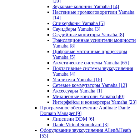
[20]
Звуковые колонны Yamaha
[14]
Настенные громкоговорители Yamaha
[14]
Спикерфоны Yamaha
[5]
Саундбары Yamaha
[3]
Студийные мониторы Yamaha
[8]
Трансляционные усилители мощности
Yamaha
[8]
Цифровые матричные процессоры
Yamaha
[5]
Акустические системы Yamaha
[65]
Портативные системы звукоусиления
Yamaha
[4]
Усилители Yamaha
[16]
Сетевые коммутаторы Yamaha
[12]
Аксессуары Yamaha
[1]
Микшерные консоли Yamaha
[40]
Интерфейсы и конвертеры Yamaha
[23]
Программное обеспечение Audinate Dante
Domain Manager
[9]
Лицензии DDM
[6]
Dante Virtual Soundcard
[3]
Оборудование звукоусиления Allen&Heath
[53]