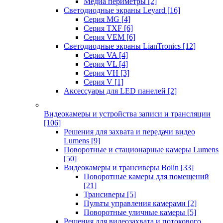
Медиа периметры
[2]
Светодиодные экраны Leyard
[16]
Серия MG
[4]
Серия TXF
[6]
Серия VEM
[6]
Светодиодные экраны LianTronics
[12]
Серия VA
[4]
Серия VL
[4]
Серия VH
[3]
Серия V
[1]
Аксессуары для LED панелей
[2]
Видеокамеры и устройства записи и трансляции
[106]
Решения для захвата и передачи видео
Lumens
[9]
Поворотные и стационарные камеры Lumens
[50]
Видеокамеры и трансиверы Bolin
[33]
Поворотные камеры для помещений
[21]
Трансиверы
[5]
Пульты управления камерами
[2]
Поворотные уличные камеры
[5]
Решения для видеозахвата и потокового