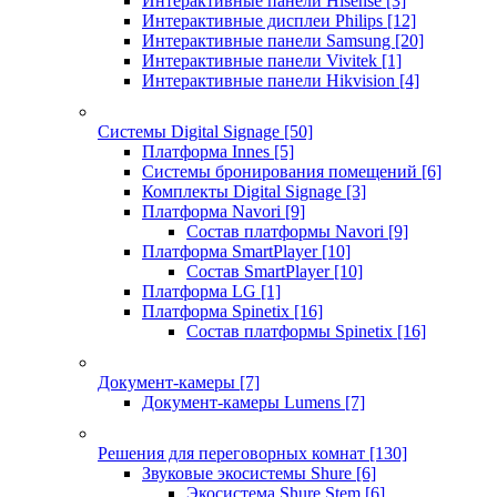
Интерактивные панели Hisense
[3]
Интерактивные дисплеи Philips
[12]
Интерактивные панели Samsung
[20]
Интерактивные панели Vivitek
[1]
Интерактивные панели Hikvision
[4]
Системы Digital Signage
[50]
Платформа Innes
[5]
Системы бронирования помещений
[6]
Комплекты Digital Signage
[3]
Платформа Navori
[9]
Состав платформы Navori
[9]
Платформа SmartPlayer
[10]
Состав SmartPlayer
[10]
Платформа LG
[1]
Платформа Spinetix
[16]
Состав платформы Spinetix
[16]
Документ-камеры
[7]
Документ-камеры Lumens
[7]
Решения для переговорных комнат
[130]
Звуковые экосистемы Shure
[6]
Экосистема Shure Stem
[6]