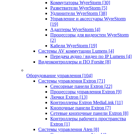
Коммутаторы WyreStorm
[30]
Разветвители WyreStorm
[5]
Удлинители WyreStorm
[38]
Управление и аксессуары WyreStorm
[19]
Адаптеры WyreStorm
[4]
Процессоры для видеостен WyreStorm
[2]
Кабели WyreStorm
[19]
Системы AV коммутации Lumens
[4]
Передача аудио / видео по IP Lumens
[4]
Видеоконтроллеры и ПО Forsite
[8]
Оборудование управления
[104]
Системы управления Extron
[71]
Сенсорные панели Extron
[22]
Процессоры управления Extron
[9]
Лючки Extron
[13]
Контроллеры Extron MediaLink
[11]
Кнопочные панели Extron
[7]
Сетевые кнопочные панели Extron
[8]
Контроллеры рабочего пространства
Extron
[1]
Системы управления Aten
[8]