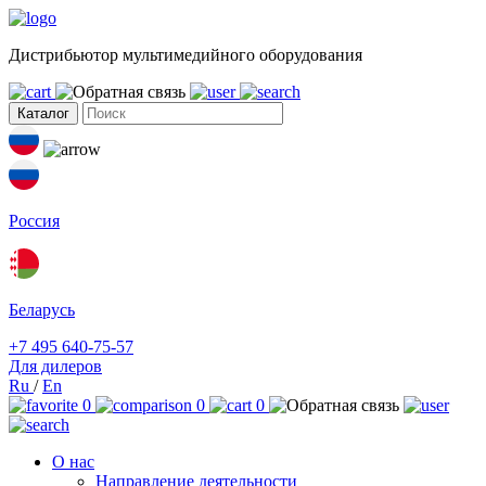
Дистрибьютор мультимедийного оборудования
Каталог
Россия
Беларусь
+7 495 640-75-57
Для дилеров
Ru
/
En
0
0
0
О нас
Направление деятельности