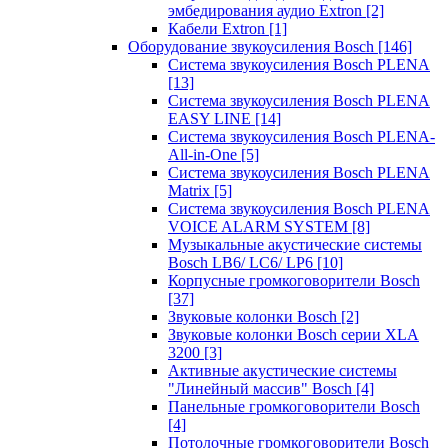
эмбедирования аудио Extron
[2]
Кабели Extron
[1]
Оборудование звукоусиления Bosch
[146]
Система звукоусиления Bosch PLENA
[13]
Система звукоусиления Bosch PLENA
EASY LINE
[14]
Система звукоусиления Bosch PLENA-
All-in-One
[5]
Система звукоусиления Bosch PLENA
Matrix
[5]
Система звукоусиления Bosch PLENA
VOICE ALARM SYSTEM
[8]
Музыкальные акустические системы
Bosch LB6/ LC6/ LP6
[10]
Корпусные громкоговорители Bosch
[37]
Звуковые колонки Bosch
[2]
Звуковые колонки Bosch серии XLA
3200
[3]
Активные акустические системы
"Линейный массив" Bosch
[4]
Панельные громкоговорители Bosch
[4]
Потолочные громкоговорители Bosch