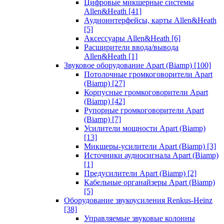
Цифровые микшерные системы
Allen&Heath
[41]
Аудиоинтерфейсы, карты Allen&Heath
[5]
Аксессуары Allen&Heath
[6]
Расширители ввода/вывода
Allen&Heath
[1]
Звуковое оборудование Apart (Biamp)
[100]
Потолочные громкоговорители Apart
(Biamp)
[27]
Корпусные громкоговорители Apart
(Biamp)
[42]
Рупорные громкоговорители Apart
(Biamp)
[7]
Усилители мощности Apart (Biamp)
[13]
Микшеры-усилители Apart (Biamp)
[3]
Источники аудиосигнала Apart (Biamp)
[1]
Предусилители Apart (Biamp)
[2]
Кабельные органайзеры Apart (Biamp)
[5]
Оборудование звукоусиления Renkus-Heinz
[38]
Управляемые звуковые колонны