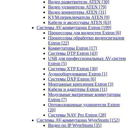
Видео разветвители ATEN
[30]
Видео удлинители ATEN
[79]
Видео конвертеры ATEN
[31]
KVM-переключатели ATEN
[9]
Кабели и аксессуары ATEN
[63]
Системы AV-коммутации Extron
[199]
Процессоры для видеостен Extron
[6]
Процессоры обработки видеосигналов
Extron
[22]
Коммутаторы Extron
[17]
Системы DTP Extron
[43]
USB для профессиональных AV-систем
Extron
[5]
Системы XTP Extron
[30]
Аудиооборудование Extron
[1]
Системы DXP Extron
[6]
Монтажные крепления Extron
[3]
Кабели и адаптеры Extron
[11]
Модульные матричные коммутаторы
Extron
[7]
Оптоволоконные удлинители Extron
[20]
Системы NAV Pro Extron
[28]
Системы AV-коммутации WyreStorm
[152]
Видео по IP WyreStorm
[35]