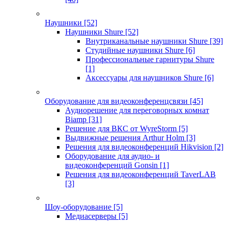
Наушники
[52]
Наушники Shure
[52]
Внутриканальные наушники Shure
[39]
Студийные наушники Shure
[6]
Профессиональные гарнитуры Shure
[1]
Аксессуары для наушников Shure
[6]
Оборудование для видеоконференцсвязи
[45]
Аудиорешение для переговорных комнат
Biamp
[31]
Решение для ВКС от WyreStorm
[5]
Выдвижные решения Arthur Holm
[3]
Решения для видеоконференций Hikvision
[2]
Оборудование для аудио- и
видеоконференций Gonsin
[1]
Решения для видеоконференций TaverLAB
[3]
Шоу-оборудование
[5]
Медиасерверы
[5]