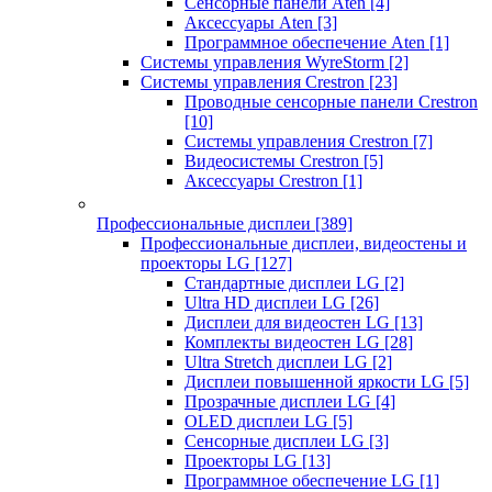
Сенсорные панели Aten
[4]
Аксессуары Aten
[3]
Программное обеспечение Aten
[1]
Системы управления WyreStorm
[2]
Системы управления Crestron
[23]
Проводные сенсорные панели Crestron
[10]
Системы управления Crestron
[7]
Видеосистемы Crestron
[5]
Аксессуары Crestron
[1]
Профессиональные дисплеи
[389]
Профессиональные дисплеи, видеостены и
проекторы LG
[127]
Стандартные дисплеи LG
[2]
Ultra HD дисплеи LG
[26]
Дисплеи для видеостен LG
[13]
Комплекты видеостен LG
[28]
Ultra Stretch дисплеи LG
[2]
Дисплеи повышенной яркости LG
[5]
Прозрачные дисплеи LG
[4]
OLED дисплеи LG
[5]
Сенсорные дисплеи LG
[3]
Проекторы LG
[13]
Программное обеспечение LG
[1]