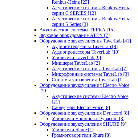
Renkus-Heinz
[23]
Акустические системы Renkus-Heinz
серии C SERIES
[12]
Акустические системы Renkus-Heinz
серии S Series
[3]
Акустические системы TEFRA
[15]
Звуковое оборудование ATEN
[7]
Оборудование звукоусиления TaverLab
[41]
Аудиоинтерфейсы TaverLab
[9]
Аудиопроцессоры TaverLab
[10]
Усилители TaverLab
[9]
Микшеры TaverLab
[2]
Акустические системы TaverLab
[7]
Микрофонные системы TaverLab
[3]
Системы управления TaverLab
[1]
Оборудование звукоусиления Electro-Voice
[29]
Акустические системы Electro-Voice
[21]
Сабвуферы Electro-Voice
[8]
Оборудование звукоусиления Dynacord
[8]
Усилители мощности Dynacord
[8]
Оборудование звукоусиления SHURE
[9]
Усилители Shure
[1]
Громкоговорители Shure
[8]