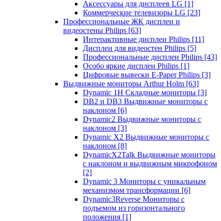
Аксессуары для дисплеев LG
[1]
Коммерческие телевизоры LG
[23]
Профессиональные ЖК дисплеи и
видеостены Philips
[63]
Интерактивные дисплеи Philips
[11]
Дисплеи для видеостен Philips
[5]
Профессиональные дисплеи Philips
[43]
Особо яркие дисплеи Philips
[1]
Цифровые вывески E-Paper Philips
[3]
Выдвижные мониторы Arthur Holm
[63]
Dynamic 1Н Складные мониторы
[3]
DB2 и DB3 Выдвижные мониторы с
наклоном
[6]
Dynamic2 Выдвижные мониторы с
наклоном
[3]
Dynamic X2 Выдвижные мониторы с
наклоном
[8]
DynamicX2Talk Выдвижные мониторы
с наклоном и выдвижным микрофоном
[2]
Dynamic 3 Мониторы с уникальным
механизмом трансформации
[6]
Dynamic3Reverse Мониторы с
подъемом из горизонтального
положения
[1]