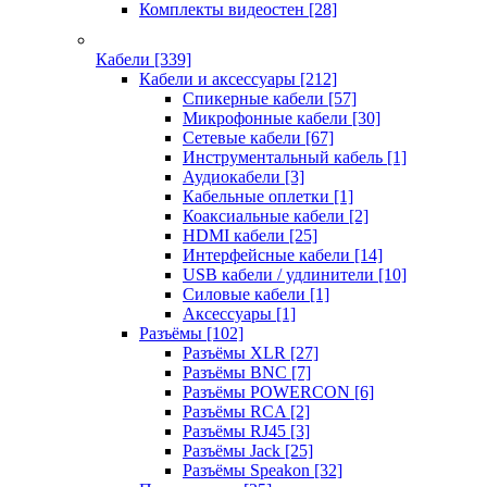
Комплекты видеостен
[28]
Кабели
[339]
Кабели и аксессуары
[212]
Спикерные кабели
[57]
Микрофонные кабели
[30]
Сетевые кабели
[67]
Инструментальный кабель
[1]
Аудиокабели
[3]
Кабельные оплетки
[1]
Коаксиальные кабели
[2]
HDMI кабели
[25]
Интерфейсные кабели
[14]
USB кабели / удлинители
[10]
Силовые кабели
[1]
Аксессуары
[1]
Разъёмы
[102]
Разъёмы XLR
[27]
Разъёмы BNC
[7]
Разъёмы POWERCON
[6]
Разъёмы RCA
[2]
Разъёмы RJ45
[3]
Разъёмы Jack
[25]
Разъёмы Speakon
[32]