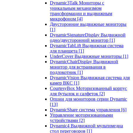
Dynamic3Talk Мониторы с
уникальным механизмом
трансформации и выдвижным
микрофоном
[4]
Двусторонние выдвижные мониторы
[1]
DynamicSignatureDisplay Выдвижной
одно/двусторонний монитор
[1]
DynamicTabLift Выдвижная система
для планшета
[1]
UnderCover Выдвижные мониторы
[1]
DynamicChairDisplay Выдвижной
монитор для встраивания в
подлокотник
[1]
DynamicVision Выдвижная система для
камер ВКС
[1]
CourtesyBox Моторизованный корпус
для бутылок и салфеток
[2]
Опции для мониторов серии Dynamic
[13]
DynamicShare система управления
[6]
Управление моторизованными
устройствами
[2]
Dynamic4 Выдвижной мультимедиа
стол переговоров
[1]