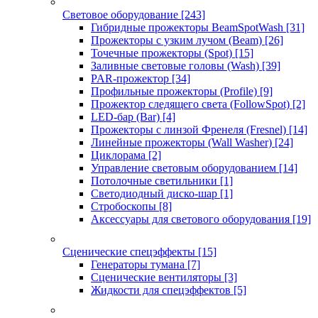
Световое оборудование
[243]
Гибридные прожекторы BeamSpotWash
[31]
Прожекторы с узким лучом (Beam)
[26]
Точечные прожекторы (Spot)
[15]
Заливные световые головы (Wash)
[39]
PAR-прожектор
[34]
Профильные прожекторы (Profile)
[9]
Прожектор следящего света (FollowSpot)
[2]
LED-бар (Bar)
[4]
Прожекторы с линзой Френеля (Fresnel)
[14]
Линейные прожекторы (Wall Washer)
[24]
Циклорама
[2]
Управление световым оборудованием
[14]
Потолочные светильники
[1]
Светодиодный диско-шар
[1]
Стробоскопы
[8]
Аксессуары для светового оборудования
[19]
Сценические спецэффекты
[15]
Генераторы тумана
[7]
Сценические вентиляторы
[3]
Жидкости для спецэффектов
[5]