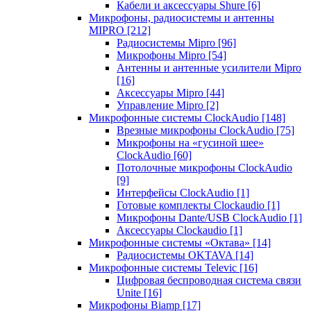
Кабели и аксессуары Shure
[6]
Микрофоны, радиосистемы и антенны
MIPRO
[212]
Радиосистемы Mipro
[96]
Микрофоны Mipro
[54]
Антенны и антенные усилители Mipro
[16]
Аксессуары Mipro
[44]
Управление Mipro
[2]
Микрофонные системы ClockAudio
[148]
Врезные микрофоны ClockAudio
[75]
Микрофоны на «гусиной шее»
ClockAudio
[60]
Потолочные микрофоны ClockAudio
[9]
Интерфейсы ClockAudio
[1]
Готовые комплекты Clockaudio
[1]
Микрофоны Dante/USB ClockAudio
[1]
Аксессуары Clockaudio
[1]
Микрофонные системы «Октава»
[14]
Радиосистемы OKTAVA
[14]
Микрофонные системы Televic
[16]
Цифровая беспроводная система связи
Unite
[16]
Микрофоны Biamp
[17]