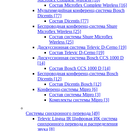
Состав Microflex Complete Wireless
[16]
Мультимедийная конференц-система Bosch
Dicentis
[77]
Состав Dicentis
[77]
Беспроводная конференц-система Shure
Microflex Wireless
[25]
Состав системы Shure Microflex
Wireless
[25]
Дискуссионная система Televic D-Cerno
[19]
Состав Televic D-Cerno
[19]
Дискуссионная система Bosch CCS 1000 D
[14]
Состав Bosch CCS 1000 D
[14]
Беспроводная конференц-система Bosch
Dicentis
[12]
Состав Dicentis Bosch
[12]
Конференц-системы Mipro
[6]
Состав системы Mipro
[3]
Комплекты системы Mipro
[3]
Системы синхронного перевода
[49]
Televic Lingua IR Цифровая ИК система
синхронного перевода и распределения
звука
[8]