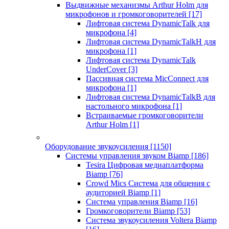
Выдвижные механизмы Arthur Holm для
микрофонов и громкоговорителей
[17]
Лифтовая система DynamicTalk для
микрофона
[4]
Лифтовая система DynamicTalkH для
микрофона
[1]
Лифтовая система DynamicTalk
UnderCover
[3]
Пассивная система MicConnect для
микрофона
[1]
Лифтовая система DynamicTalkB для
настольного микрофона
[1]
Встраиваемые громкоговорители
Arthur Holm
[1]
Оборудование звукоусиления
[1150]
Системы управления звуком Biamp
[186]
Tesira Цифровая медиаплатформа
Biamp
[76]
Crowd Mics Система для общения с
аудиторией Biamp
[1]
Система управления Biamp
[16]
Громкоговорители Biamp
[53]
Система звукоусиления Voltera Biamp