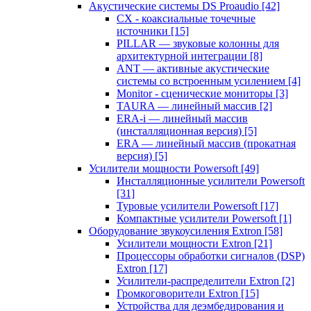
Акустические системы DS Proaudio
[42]
CX - коаксиальные точечные
источники
[15]
PILLAR — звуковые колонны для
архитектурной интеграции
[8]
ANT — активные акустические
системы со встроенным усилением
[4]
Monitor - сценические мониторы
[3]
TAURA — линейный массив
[2]
ERA-i — линейный массив
(инсталляционная версия)
[5]
ERA — линейный массив (прокатная
версия)
[5]
Усилители мощности Powersoft
[49]
Инсталляционные усилители Powersoft
[31]
Туровые усилители Powersoft
[17]
Компактные усилители Powersoft
[1]
Оборудование звукоусиления Extron
[58]
Усилители мощности Extron
[21]
Процессоры обработки сигналов (DSP)
Extron
[17]
Усилители-распределители Extron
[2]
Громкоговорители Extron
[15]
Устройства для деэмбедирования и