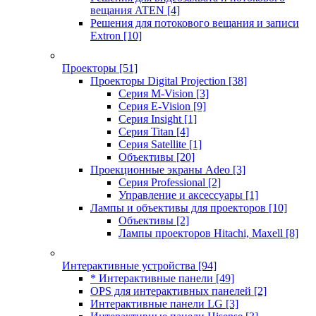
вещания ATEN
[4]
Решения для потокового вещания и записи
Extron
[10]
Проекторы
[51]
Проекторы Digital Projection
[38]
Серия M-Vision
[3]
Серия E-Vision
[9]
Серия Insight
[1]
Серия Titan
[4]
Серия Satellite
[1]
Объективы
[20]
Проекционные экраны Adeo
[3]
Серия Professional
[2]
Управление и аксессуары
[1]
Лампы и объективы для проекторов
[10]
Объективы
[2]
Лампы проекторов Hitachi, Maxell
[8]
Интерактивные устройства
[94]
* Интерактивные панели
[49]
OPS для интерактивных панелей
[2]
Интерактивные панели LG
[3]