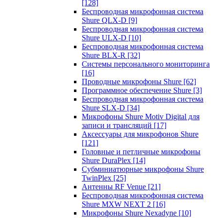
[128]
Беспроводная микрофонная система
Shure QLX-D
[9]
Беспроводная микрофонная система
Shure ULX-D
[10]
Беспроводная микрофонная система
Shure BLX-R
[32]
Системы персонального мониторинга
[16]
Проводные микрофоны Shure
[62]
Программное обеспечение Shure
[3]
Беспроводная микрофонная система
Shure SLX-D
[34]
Микрофоны Shure Motiv Digital для
записи и трансляций
[17]
Аксессуары для микрофонов Shure
[121]
Головные и петличные микрофоны
Shure DuraPlex
[14]
Субминиатюрные микрофоны Shure
TwinPlex
[25]
Антенны RF Venue
[21]
Беспроводная микрофонная система
Shure MXW NEXT 2
[16]
Микрофоны Shure Nexadyne
[10]