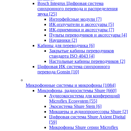
Bosch Integrus Цифровая система
синхронного перевода и распределения
звука
[25]
Интерфейсные модули
[7]
ИК-излучатели и аксессуары
[5]
ИК-приемники и аксессуары
[7]
Пульты переводчиков и аксессуары
[4]
Наушники
[2]
Кабины для переводчика
[6]
Закрытые кабины переводчиков
стандарта ISO 4043
[4]
Настольные кабины переводчиков
[2]
Цифровая ИК система синхронного
перевода Gonsin
[10]
Микрофонные системы и микрофоны
[1084]
Микрофоны, радиосистемы Shure
[660]
Аудиоэкосистема для конференций
Microflex Ecosystem
[55]
Экосистема Shure Stem
[6]
Микшеры и аудиопроцессоры Shure
[2]
Цифровая система Shure Axient Digital
[59]
Микрофоны Shure серии Microflex