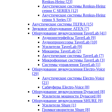
Renkus-Heinz
[23]
Акустические системы Renkus-Heinz
серии C SERIES
[12]
Акустические системы Renkus-Heinz
серии S Series
[3]
Акустические системы TEFRA
[15]
Звуковое оборудование ATEN
[7]
Оборудование звукоусиления TaverLab
[41]
Аудиоинтерфейсы TaverLab
[9]
Аудиопроцессоры TaverLab
[10]
Усилители TaverLab
[9]
Микшеры TaverLab
[2]
Акустические системы TaverLab
[7]
Микрофонные системы TaverLab
[3]
Системы управления TaverLab
[1]
Оборудование звукоусиления Electro-Voice
[29]
Акустические системы Electro-Voice
[21]
Сабвуферы Electro-Voice
[8]
Оборудование звукоусиления Dynacord
[8]
Усилители мощности Dynacord
[8]
Оборудование звукоусиления SHURE
[9]
Усилители Shure
[1]
Громкоговорители Shure
[8]