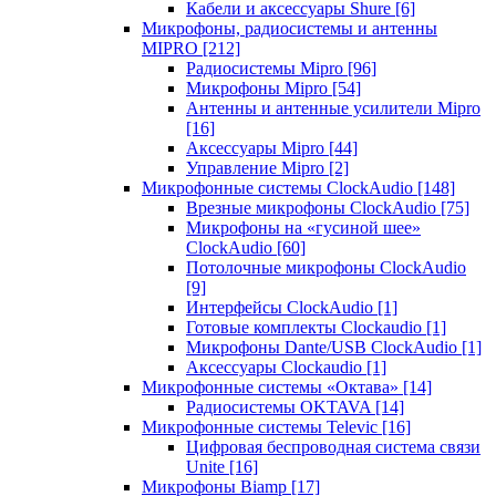
Кабели и аксессуары Shure
[6]
Микрофоны, радиосистемы и антенны
MIPRO
[212]
Радиосистемы Mipro
[96]
Микрофоны Mipro
[54]
Антенны и антенные усилители Mipro
[16]
Аксессуары Mipro
[44]
Управление Mipro
[2]
Микрофонные системы ClockAudio
[148]
Врезные микрофоны ClockAudio
[75]
Микрофоны на «гусиной шее»
ClockAudio
[60]
Потолочные микрофоны ClockAudio
[9]
Интерфейсы ClockAudio
[1]
Готовые комплекты Clockaudio
[1]
Микрофоны Dante/USB ClockAudio
[1]
Аксессуары Clockaudio
[1]
Микрофонные системы «Октава»
[14]
Радиосистемы OKTAVA
[14]
Микрофонные системы Televic
[16]
Цифровая беспроводная система связи
Unite
[16]
Микрофоны Biamp
[17]