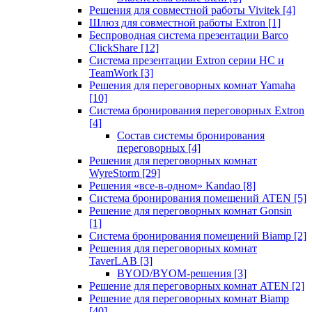
Решения для совместной работы Vivitek
[4]
Шлюз для совместной работы Extron
[1]
Беспроводная система презентации Barco
ClickShare
[12]
Система презентации Extron серии HC и
TeamWork
[3]
Решения для переговорных комнат Yamaha
[10]
Система бронирования переговорных Extron
[4]
Состав системы бронирования
переговорных
[4]
Решения для переговорных комнат
WyreStorm
[29]
Решения «все-в-одном» Kandao
[8]
Система бронирования помещений ATEN
[5]
Решение для переговорных комнат Gonsin
[1]
Система бронирования помещений Biamp
[2]
Решения для переговорных комнат
TaverLAB
[3]
BYOD/BYOM-решения
[3]
Решение для переговорных комнат ATEN
[2]
Решение для переговорных комнат Biamp
[40]