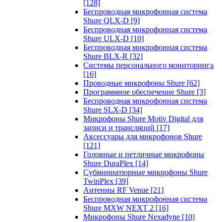
[128]
Беспроводная микрофонная система
Shure QLX-D
[9]
Беспроводная микрофонная система
Shure ULX-D
[10]
Беспроводная микрофонная система
Shure BLX-R
[32]
Системы персонального мониторинга
[16]
Проводные микрофоны Shure
[62]
Программное обеспечение Shure
[3]
Беспроводная микрофонная система
Shure SLX-D
[34]
Микрофоны Shure Motiv Digital для
записи и трансляций
[17]
Аксессуары для микрофонов Shure
[121]
Головные и петличные микрофоны
Shure DuraPlex
[14]
Субминиатюрные микрофоны Shure
TwinPlex
[39]
Антенны RF Venue
[21]
Беспроводная микрофонная система
Shure MXW NEXT 2
[16]
Микрофоны Shure Nexadyne
[10]