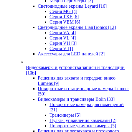
Медиа периметры
[2]
Светодиодные экраны Leyard
[16]
Серия MG
[4]
Серия TXF
[6]
Серия VEM
[6]
Светодиодные экраны LianTronics
[12]
Серия VA
[4]
Серия VL
[4]
Серия VH
[3]
Серия V
[1]
Аксессуары для LED панелей
[2]
Видеокамеры и устройства записи и трансляции
[106]
Решения для захвата и передачи видео
Lumens
[9]
Поворотные и стационарные камеры Lumens
[50]
Видеокамеры и трансиверы Bolin
[33]
Поворотные камеры для помещений
[21]
Трансиверы
[5]
Пульты управления камерами
[2]
Поворотные уличные камеры
[5]
Решения для видеозахвата и потокового