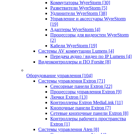
Коммутаторы WyreStorm
[30]
Разветвители WyreStorm
[5]
Удлинители WyreStorm
[38]
Управление и аксессуары WyreStorm
[19]
Адаптеры WyreStorm
[4]
Процессоры для видеостен WyreStorm
[2]
Кабели WyreStorm
[19]
Системы AV коммутации Lumens
[4]
Передача аудио / видео по IP Lumens
[4]
Видеоконтроллеры и ПО Forsite
[8]
Оборудование управления
[104]
Системы управления Extron
[71]
Сенсорные панели Extron
[22]
Процессоры управления Extron
[9]
Лючки Extron
[13]
Контроллеры Extron MediaLink
[11]
Кнопочные панели Extron
[7]
Сетевые кнопочные панели Extron
[8]
Контроллеры рабочего пространства
Extron
[1]
Системы управления Aten
[8]