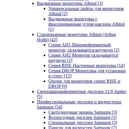
Выдвижные мониторы Albiral
[3]
Универсальные лифты для мониторов
Albiral
[2]
Выдвижные мониторы с
фиксированным углом наклона Albiral
[1]
Стационарные мониторы Albiral (Arthur
Holm)
[42]
Серия AH1 Широкоформатный
монитор, складывается вручную
[2]
Серия AH2 Монитор складывается
вручную
[2]
Серия RISE Настенные мониторы
[14]
Серия DROP Мониторы для установки
в стену
[15]
Опции для мониторов серии RISE и
DROP
[9]
Сверхширокоформатные дисплеи 21:9 Jupiter
[5]
Профессиональные дисплеи и видеостены
Samsung
[54]
Светодиодные экраны Samsung
[3]
Всепогодные дисплеи Samsung
[5]
Специальные дисплеи Samsung
[3]
Панели для видеостен Samsung
[7]