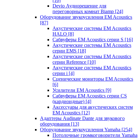
[16]
Devio Аудиорешение для
переговорных комнат Biamp
[24]
Оборудование звукоусиления EM Acoustics
[87]
Акустические системы EM Acoustics
HALO
[8]
Сабвуферы EM Acoustics серии S
[16]
Акустические системы EM Acoustics
серии EMS
[18]
Акустические системы EM Acoustics
серии Reference
[10]
Акустические системы EM Acoustics
серии i
[4]
Сценические мониторы EM Acoustics
[6]
Усилители EM Acoustics
[9]
Сабвуферы EM Acoustics серии CS
(кардиоидные)
[4]
Аксессуары для акустических систем
EM Acoustics
[12]
Адаптеры Audinate Dante для звукового
оборудования
[13]
Оборудование звукоусиления Yamaha
[254]
Потолочные громкоговорители Yamaha