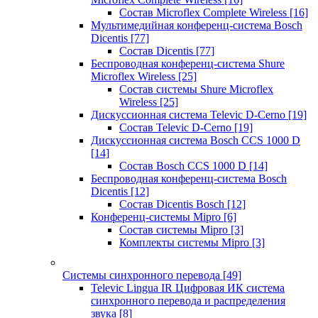
Состав Microflex Complete Wireless
[16]
Мультимедийная конференц-система Bosch
Dicentis
[77]
Состав Dicentis
[77]
Беспроводная конференц-система Shure
Microflex Wireless
[25]
Состав системы Shure Microflex
Wireless
[25]
Дискуссионная система Televic D-Cerno
[19]
Состав Televic D-Cerno
[19]
Дискуссионная система Bosch CCS 1000 D
[14]
Состав Bosch CCS 1000 D
[14]
Беспроводная конференц-система Bosch
Dicentis
[12]
Состав Dicentis Bosch
[12]
Конференц-системы Mipro
[6]
Состав системы Mipro
[3]
Комплекты системы Mipro
[3]
Системы синхронного перевода
[49]
Televic Lingua IR Цифровая ИК система
синхронного перевода и распределения
звука
[8]