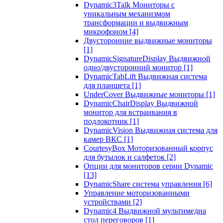
Dynamic3Talk Мониторы с
уникальным механизмом
трансформации и выдвижным
микрофоном
[4]
Двусторонние выдвижные мониторы
[1]
DynamicSignatureDisplay Выдвижной
одно/двусторонний монитор
[1]
DynamicTabLift Выдвижная система
для планшета
[1]
UnderCover Выдвижные мониторы
[1]
DynamicChairDisplay Выдвижной
монитор для встраивания в
подлокотник
[1]
DynamicVision Выдвижная система для
камер ВКС
[1]
CourtesyBox Моторизованный корпус
для бутылок и салфеток
[2]
Опции для мониторов серии Dynamic
[13]
DynamicShare система управления
[6]
Управление моторизованными
устройствами
[2]
Dynamic4 Выдвижной мультимедиа
стол переговоров
[1]