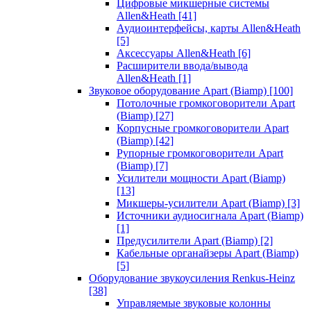
Цифровые микшерные системы
Allen&Heath
[41]
Аудиоинтерфейсы, карты Allen&Heath
[5]
Аксессуары Allen&Heath
[6]
Расширители ввода/вывода
Allen&Heath
[1]
Звуковое оборудование Apart (Biamp)
[100]
Потолочные громкоговорители Apart
(Biamp)
[27]
Корпусные громкоговорители Apart
(Biamp)
[42]
Рупорные громкоговорители Apart
(Biamp)
[7]
Усилители мощности Apart (Biamp)
[13]
Микшеры-усилители Apart (Biamp)
[3]
Источники аудиосигнала Apart (Biamp)
[1]
Предусилители Apart (Biamp)
[2]
Кабельные органайзеры Apart (Biamp)
[5]
Оборудование звукоусиления Renkus-Heinz
[38]
Управляемые звуковые колонны