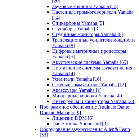
[20]
Звуковые колонны Yamaha
[14]
Настенные громкоговорители Yamaha
[14]
Спикерфоны Yamaha
[5]
Саундбары Yamaha
[3]
Студийные мониторы Yamaha
[8]
Трансляционные усилители мощности
Yamaha
[8]
Цифровые матричные процессоры
Yamaha
[5]
Акустические системы Yamaha
[65]
Портативные системы звукоусиления
Yamaha
[4]
Усилители Yamaha
[16]
Сетевые коммутаторы Yamaha
[12]
Аксессуары Yamaha
[1]
Микшерные консоли Yamaha
[40]
Интерфейсы и конвертеры Yamaha
[23]
Программное обеспечение Audinate Dante
Domain Manager
[9]
Лицензии DDM
[6]
Dante Virtual Soundcard
[3]
Оборудование звукоусиления Allen&Heath
[53]