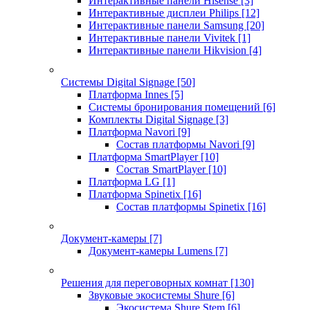
Интерактивные панели Hisense
[3]
Интерактивные дисплеи Philips
[12]
Интерактивные панели Samsung
[20]
Интерактивные панели Vivitek
[1]
Интерактивные панели Hikvision
[4]
Системы Digital Signage
[50]
Платформа Innes
[5]
Системы бронирования помещений
[6]
Комплекты Digital Signage
[3]
Платформа Navori
[9]
Состав платформы Navori
[9]
Платформа SmartPlayer
[10]
Состав SmartPlayer
[10]
Платформа LG
[1]
Платформа Spinetix
[16]
Состав платформы Spinetix
[16]
Документ-камеры
[7]
Документ-камеры Lumens
[7]
Решения для переговорных комнат
[130]
Звуковые экосистемы Shure
[6]
Экосистема Shure Stem
[6]