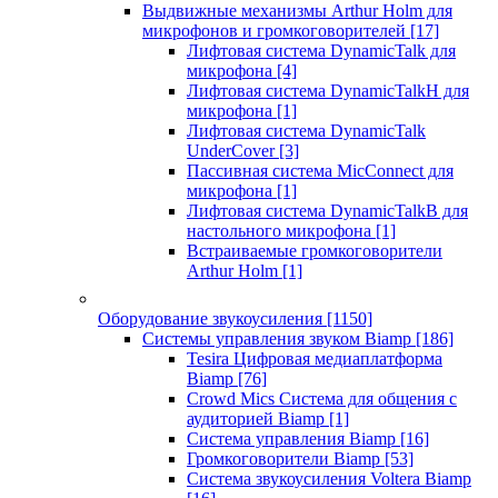
Выдвижные механизмы Arthur Holm для
микрофонов и громкоговорителей
[17]
Лифтовая система DynamicTalk для
микрофона
[4]
Лифтовая система DynamicTalkH для
микрофона
[1]
Лифтовая система DynamicTalk
UnderCover
[3]
Пассивная система MicConnect для
микрофона
[1]
Лифтовая система DynamicTalkB для
настольного микрофона
[1]
Встраиваемые громкоговорители
Arthur Holm
[1]
Оборудование звукоусиления
[1150]
Системы управления звуком Biamp
[186]
Tesira Цифровая медиаплатформа
Biamp
[76]
Crowd Mics Система для общения с
аудиторией Biamp
[1]
Система управления Biamp
[16]
Громкоговорители Biamp
[53]
Система звукоусиления Voltera Biamp