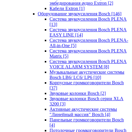
эмбедирования аудио Extron
[2]
Кабели Extron
[1]
Оборудование звукоусиления Bosch
[146]
Система звукоусиления Bosch PLENA
[13]
Система звукоусиления Bosch PLENA
EASY LINE
[14]
Система звукоусиления Bosch PLENA-
All-in-One
[5]
Система звукоусиления Bosch PLENA
Matrix
[5]
Система звукоусиления Bosch PLENA
VOICE ALARM SYSTEM
[8]
Музыкальные акустические системы
Bosch LB6/ LC6/ LP6
[10]
Корпусные громкоговорители Bosch
[37]
Звуковые колонки Bosch
[2]
Звуковые колонки Bosch серии XLA
3200
[3]
Активные акустические системы
"Линейный массив" Bosch
[4]
Панельные громкоговорители Bosch
[4]
Потолочные громкоговорители Bosch