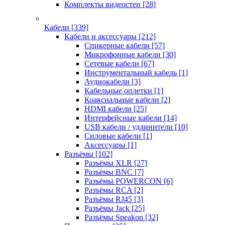
Комплекты видеостен
[28]
Кабели
[339]
Кабели и аксессуары
[212]
Спикерные кабели
[57]
Микрофонные кабели
[30]
Сетевые кабели
[67]
Инструментальный кабель
[1]
Аудиокабели
[3]
Кабельные оплетки
[1]
Коаксиальные кабели
[2]
HDMI кабели
[25]
Интерфейсные кабели
[14]
USB кабели / удлинители
[10]
Силовые кабели
[1]
Аксессуары
[1]
Разъёмы
[102]
Разъёмы XLR
[27]
Разъёмы BNC
[7]
Разъёмы POWERCON
[6]
Разъёмы RCA
[2]
Разъёмы RJ45
[3]
Разъёмы Jack
[25]
Разъёмы Speakon
[32]