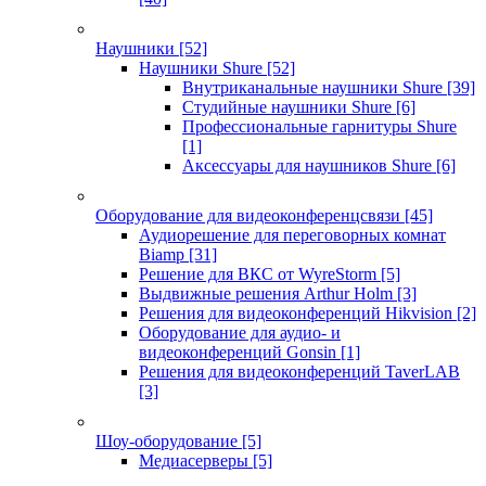
Наушники
[52]
Наушники Shure
[52]
Внутриканальные наушники Shure
[39]
Студийные наушники Shure
[6]
Профессиональные гарнитуры Shure
[1]
Аксессуары для наушников Shure
[6]
Оборудование для видеоконференцсвязи
[45]
Аудиорешение для переговорных комнат
Biamp
[31]
Решение для ВКС от WyreStorm
[5]
Выдвижные решения Arthur Holm
[3]
Решения для видеоконференций Hikvision
[2]
Оборудование для аудио- и
видеоконференций Gonsin
[1]
Решения для видеоконференций TaverLAB
[3]
Шоу-оборудование
[5]
Медиасерверы
[5]