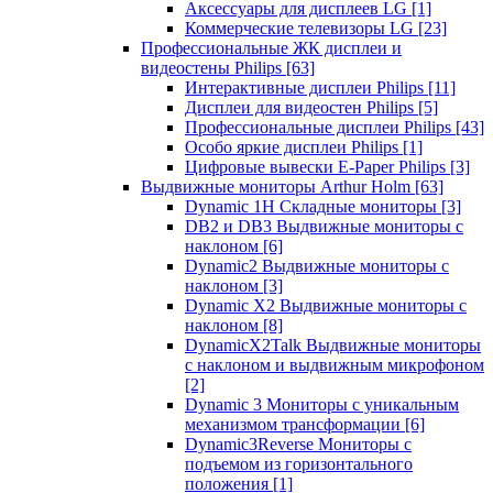
Аксессуары для дисплеев LG
[1]
Коммерческие телевизоры LG
[23]
Профессиональные ЖК дисплеи и
видеостены Philips
[63]
Интерактивные дисплеи Philips
[11]
Дисплеи для видеостен Philips
[5]
Профессиональные дисплеи Philips
[43]
Особо яркие дисплеи Philips
[1]
Цифровые вывески E-Paper Philips
[3]
Выдвижные мониторы Arthur Holm
[63]
Dynamic 1Н Складные мониторы
[3]
DB2 и DB3 Выдвижные мониторы с
наклоном
[6]
Dynamic2 Выдвижные мониторы с
наклоном
[3]
Dynamic X2 Выдвижные мониторы с
наклоном
[8]
DynamicX2Talk Выдвижные мониторы
с наклоном и выдвижным микрофоном
[2]
Dynamic 3 Мониторы с уникальным
механизмом трансформации
[6]
Dynamic3Reverse Мониторы с
подъемом из горизонтального
положения
[1]