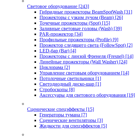
Световое оборудование
[243]
Гибридные прожекторы BeamSpotWash
[31]
Прожекторы с узким лучом (Beam)
[26]
Точечные прожекторы (Spot)
[15]
Заливные световые головы (Wash)
[39]
PAR-прожектор
[34]
Профильные прожекторы (Profile)
[9]
Прожектор следящего света (FollowSpot)
[2]
LED-бар (Bar)
[4]
Прожекторы с линзой Френеля (Fresnel)
[14]
Линейные прожекторы (Wall Washer)
[24]
Циклорама
[2]
Управление световым оборудованием
[14]
Потолочные светильники
[1]
Светодиодный диско-шар
[1]
Стробоскопы
[8]
Аксессуары для светового оборудования
[19]
Сценические спецэффекты
[15]
Генераторы тумана
[7]
Сценические вентиляторы
[3]
Жидкости для спецэффектов
[5]