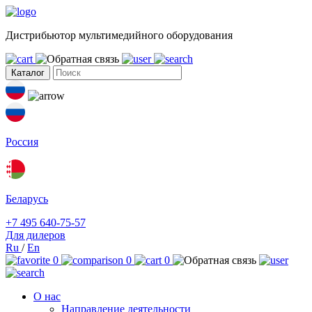
Дистрибьютор мультимедийного оборудования
Каталог
Россия
Беларусь
+7 495 640-75-57
Для дилеров
Ru
/
En
0
0
0
О нас
Направление деятельности