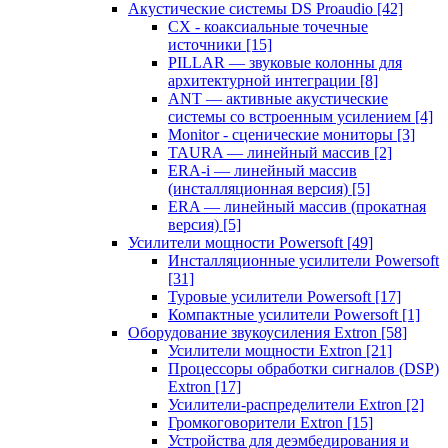
Акустические системы DS Proaudio
[42]
CX - коаксиальные точечные
источники
[15]
PILLAR — звуковые колонны для
архитектурной интеграции
[8]
ANT — активные акустические
системы со встроенным усилением
[4]
Monitor - сценические мониторы
[3]
TAURA — линейный массив
[2]
ERA-i — линейный массив
(инсталляционная версия)
[5]
ERA — линейный массив (прокатная
версия)
[5]
Усилители мощности Powersoft
[49]
Инсталляционные усилители Powersoft
[31]
Туровые усилители Powersoft
[17]
Компактные усилители Powersoft
[1]
Оборудование звукоусиления Extron
[58]
Усилители мощности Extron
[21]
Процессоры обработки сигналов (DSP)
Extron
[17]
Усилители-распределители Extron
[2]
Громкоговорители Extron
[15]
Устройства для деэмбедирования и