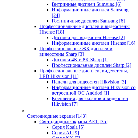
Витринные дисплеи Sumsung
[6]
Информационные дисплеи Samsung
[24]
Гостиничные дисплеи Samsung
[6]
Профессиональные дисплеи и видеостены
Hisense
[18]
Дисплеи для видеостен Hisense
[2]
Информационные дисплеи Hisense
[16]
Профессиональные ЖК дисплеи и
видеостены Sharp
[3]
Дисплеи 4K и 8K Sharp
[1]
Профессиональные дисплеи Sharp
[2]
Профессиональные дисплеи, видеостены,
LED Hikvision
[11]
Панели для видеостен Hikvision
[3]
Информационные дисплеи Hikvision со
встроенной ОС Andriod
[1]
Крепления для экранов и видеостен
Hikvision
[7]
Светодиодные экраны
[143]
Светодиодные экраны AET
[35]
Cерия Koala
[5]
Серия AT
[9]