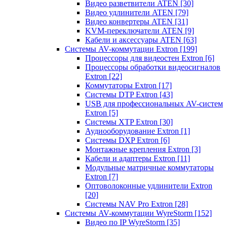
Видео разветвители ATEN
[30]
Видео удлинители ATEN
[79]
Видео конвертеры ATEN
[31]
KVM-переключатели ATEN
[9]
Кабели и аксессуары ATEN
[63]
Системы AV-коммутации Extron
[199]
Процессоры для видеостен Extron
[6]
Процессоры обработки видеосигналов
Extron
[22]
Коммутаторы Extron
[17]
Системы DTP Extron
[43]
USB для профессиональных AV-систем
Extron
[5]
Системы XTP Extron
[30]
Аудиооборудование Extron
[1]
Системы DXP Extron
[6]
Монтажные крепления Extron
[3]
Кабели и адаптеры Extron
[11]
Модульные матричные коммутаторы
Extron
[7]
Оптоволоконные удлинители Extron
[20]
Системы NAV Pro Extron
[28]
Системы AV-коммутации WyreStorm
[152]
Видео по IP WyreStorm
[35]