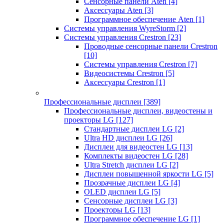
Сенсорные панели Aten
[4]
Аксессуары Aten
[3]
Программное обеспечение Aten
[1]
Системы управления WyreStorm
[2]
Системы управления Crestron
[23]
Проводные сенсорные панели Crestron
[10]
Системы управления Crestron
[7]
Видеосистемы Crestron
[5]
Аксессуары Crestron
[1]
Профессиональные дисплеи
[389]
Профессиональные дисплеи, видеостены и
проекторы LG
[127]
Стандартные дисплеи LG
[2]
Ultra HD дисплеи LG
[26]
Дисплеи для видеостен LG
[13]
Комплекты видеостен LG
[28]
Ultra Stretch дисплеи LG
[2]
Дисплеи повышенной яркости LG
[5]
Прозрачные дисплеи LG
[4]
OLED дисплеи LG
[5]
Сенсорные дисплеи LG
[3]
Проекторы LG
[13]
Программное обеспечение LG
[1]