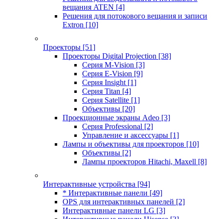
вещания ATEN
[4]
Решения для потокового вещания и записи
Extron
[10]
Проекторы
[51]
Проекторы Digital Projection
[38]
Серия M-Vision
[3]
Серия E-Vision
[9]
Серия Insight
[1]
Серия Titan
[4]
Серия Satellite
[1]
Объективы
[20]
Проекционные экраны Adeo
[3]
Серия Professional
[2]
Управление и аксессуары
[1]
Лампы и объективы для проекторов
[10]
Объективы
[2]
Лампы проекторов Hitachi, Maxell
[8]
Интерактивные устройства
[94]
* Интерактивные панели
[49]
OPS для интерактивных панелей
[2]
Интерактивные панели LG
[3]