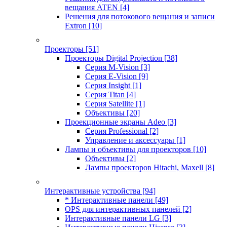
вещания ATEN
[4]
Решения для потокового вещания и записи
Extron
[10]
Проекторы
[51]
Проекторы Digital Projection
[38]
Серия M-Vision
[3]
Серия E-Vision
[9]
Серия Insight
[1]
Серия Titan
[4]
Серия Satellite
[1]
Объективы
[20]
Проекционные экраны Adeo
[3]
Серия Professional
[2]
Управление и аксессуары
[1]
Лампы и объективы для проекторов
[10]
Объективы
[2]
Лампы проекторов Hitachi, Maxell
[8]
Интерактивные устройства
[94]
* Интерактивные панели
[49]
OPS для интерактивных панелей
[2]
Интерактивные панели LG
[3]