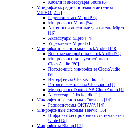
Кабели и аксессуары Shure
[6]
Микрофоны, радиосистемы и антенны
MIPRO
[212]
Радиосистемы Mipro
[96]
Микрофоны Mipro
[54]
Антенны и антенные усилители Mipro
[16]
Аксессуары Mipro
[44]
Управление Mipro
[2]
Микрофонные системы ClockAudio
[148]
Врезные микрофоны ClockAudio
[75]
Микрофоны на «гусиной шее»
ClockAudio
[60]
Потолочные микрофоны ClockAudio
[9]
Интерфейсы ClockAudio
[1]
Готовые комплекты Clockaudio
[1]
Микрофоны Dante/USB ClockAudio
[1]
Аксессуары Clockaudio
[1]
Микрофонные системы «Октава»
[14]
Радиосистемы OKTAVA
[14]
Микрофонные системы Televic
[16]
Цифровая беспроводная система связи
Unite
[16]
Микрофоны Biamp
[17]