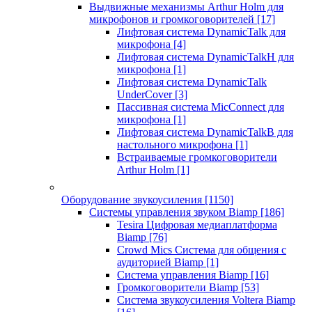
Выдвижные механизмы Arthur Holm для
микрофонов и громкоговорителей
[17]
Лифтовая система DynamicTalk для
микрофона
[4]
Лифтовая система DynamicTalkH для
микрофона
[1]
Лифтовая система DynamicTalk
UnderCover
[3]
Пассивная система MicConnect для
микрофона
[1]
Лифтовая система DynamicTalkB для
настольного микрофона
[1]
Встраиваемые громкоговорители
Arthur Holm
[1]
Оборудование звукоусиления
[1150]
Системы управления звуком Biamp
[186]
Tesira Цифровая медиаплатформа
Biamp
[76]
Crowd Mics Система для общения с
аудиторией Biamp
[1]
Система управления Biamp
[16]
Громкоговорители Biamp
[53]
Система звукоусиления Voltera Biamp