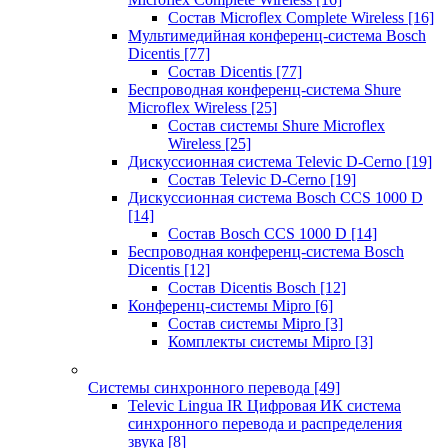
Состав Microflex Complete Wireless
[16]
Мультимедийная конференц-система Bosch
Dicentis
[77]
Состав Dicentis
[77]
Беспроводная конференц-система Shure
Microflex Wireless
[25]
Состав системы Shure Microflex
Wireless
[25]
Дискуссионная система Televic D-Cerno
[19]
Состав Televic D-Cerno
[19]
Дискуссионная система Bosch CCS 1000 D
[14]
Состав Bosch CCS 1000 D
[14]
Беспроводная конференц-система Bosch
Dicentis
[12]
Состав Dicentis Bosch
[12]
Конференц-системы Mipro
[6]
Состав системы Mipro
[3]
Комплекты системы Mipro
[3]
Системы синхронного перевода
[49]
Televic Lingua IR Цифровая ИК система
синхронного перевода и распределения
звука
[8]