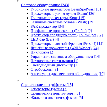
Световое оборудование
[243]
Гибридные прожекторы BeamSpotWash
[31]
Прожекторы с узким лучом (Beam)
[26]
Точечные прожекторы (Spot)
[15]
Заливные световые головы (Wash)
[39]
PAR-прожектор
[34]
Профильные прожекторы (Profile)
[9]
Прожектор следящего света (FollowSpot)
[2]
LED-бар (Bar)
[4]
Прожекторы с линзой Френеля (Fresnel)
[14]
Линейные прожекторы (Wall Washer)
[24]
Циклорама
[2]
Управление световым оборудованием
[14]
Потолочные светильники
[1]
Светодиодный диско-шар
[1]
Стробоскопы
[8]
Аксессуары для светового оборудования
[19]
Сценические спецэффекты
[15]
Генераторы тумана
[7]
Сценические вентиляторы
[3]
Жидкости для спецэффектов
[5]