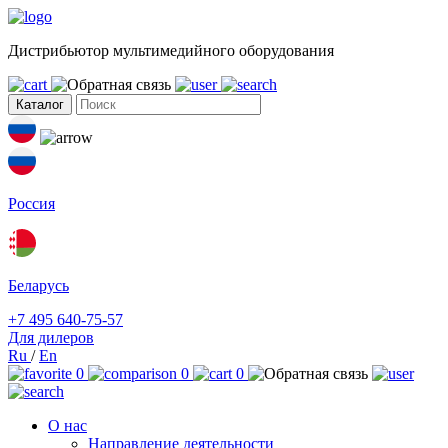
Дистрибьютор мультимедийного оборудования
Каталог
Россия
Беларусь
+7 495 640-75-57
Для дилеров
Ru
/
En
0
0
0
О нас
Направление деятельности