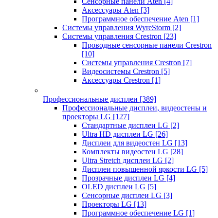
Сенсорные панели Aten
[4]
Аксессуары Aten
[3]
Программное обеспечение Aten
[1]
Системы управления WyreStorm
[2]
Системы управления Crestron
[23]
Проводные сенсорные панели Crestron
[10]
Системы управления Crestron
[7]
Видеосистемы Crestron
[5]
Аксессуары Crestron
[1]
Профессиональные дисплеи
[389]
Профессиональные дисплеи, видеостены и
проекторы LG
[127]
Стандартные дисплеи LG
[2]
Ultra HD дисплеи LG
[26]
Дисплеи для видеостен LG
[13]
Комплекты видеостен LG
[28]
Ultra Stretch дисплеи LG
[2]
Дисплеи повышенной яркости LG
[5]
Прозрачные дисплеи LG
[4]
OLED дисплеи LG
[5]
Сенсорные дисплеи LG
[3]
Проекторы LG
[13]
Программное обеспечение LG
[1]