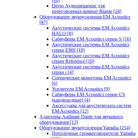
[16]
Devio Аудиорешение для
переговорных комнат Biamp
[24]
Оборудование звукоусиления EM Acoustics
[87]
Акустические системы EM Acoustics
HALO
[8]
Сабвуферы EM Acoustics серии S
[16]
Акустические системы EM Acoustics
серии EMS
[18]
Акустические системы EM Acoustics
серии Reference
[10]
Акустические системы EM Acoustics
серии i
[4]
Сценические мониторы EM Acoustics
[6]
Усилители EM Acoustics
[9]
Сабвуферы EM Acoustics серии CS
(кардиоидные)
[4]
Аксессуары для акустических систем
EM Acoustics
[12]
Адаптеры Audinate Dante для звукового
оборудования
[13]
Оборудование звукоусиления Yamaha
[254]
Потолочные громкоговорители Yamaha