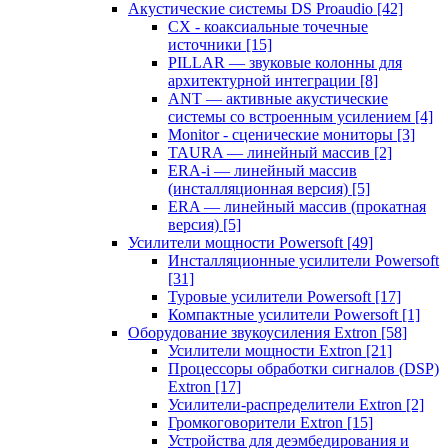
Акустические системы DS Proaudio
[42]
CX - коаксиальные точечные
источники
[15]
PILLAR — звуковые колонны для
архитектурной интеграции
[8]
ANT — активные акустические
системы со встроенным усилением
[4]
Monitor - сценические мониторы
[3]
TAURA — линейный массив
[2]
ERA-i — линейный массив
(инсталляционная версия)
[5]
ERA — линейный массив (прокатная
версия)
[5]
Усилители мощности Powersoft
[49]
Инсталляционные усилители Powersoft
[31]
Туровые усилители Powersoft
[17]
Компактные усилители Powersoft
[1]
Оборудование звукоусиления Extron
[58]
Усилители мощности Extron
[21]
Процессоры обработки сигналов (DSP)
Extron
[17]
Усилители-распределители Extron
[2]
Громкоговорители Extron
[15]
Устройства для деэмбедирования и