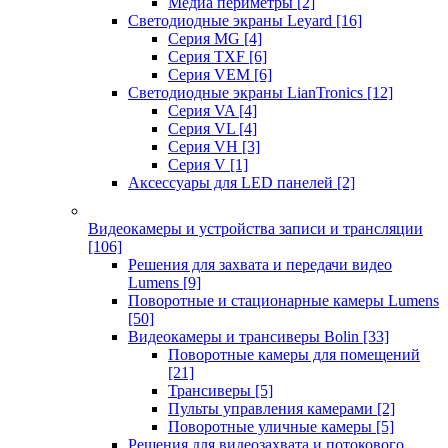
Медиа периметры
[2]
Светодиодные экраны Leyard
[16]
Серия MG
[4]
Серия TXF
[6]
Серия VEM
[6]
Светодиодные экраны LianTronics
[12]
Серия VA
[4]
Серия VL
[4]
Серия VH
[3]
Серия V
[1]
Аксессуары для LED панелей
[2]
Видеокамеры и устройства записи и трансляции
[106]
Решения для захвата и передачи видео
Lumens
[9]
Поворотные и стационарные камеры Lumens
[50]
Видеокамеры и трансиверы Bolin
[33]
Поворотные камеры для помещений
[21]
Трансиверы
[5]
Пульты управления камерами
[2]
Поворотные уличные камеры
[5]
Решения для видеозахвата и потокового