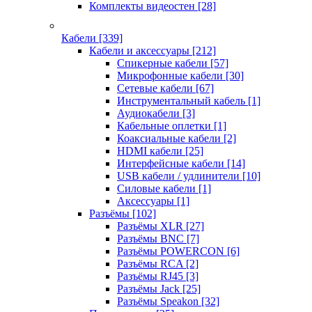
Комплекты видеостен
[28]
Кабели
[339]
Кабели и аксессуары
[212]
Спикерные кабели
[57]
Микрофонные кабели
[30]
Сетевые кабели
[67]
Инструментальный кабель
[1]
Аудиокабели
[3]
Кабельные оплетки
[1]
Коаксиальные кабели
[2]
HDMI кабели
[25]
Интерфейсные кабели
[14]
USB кабели / удлинители
[10]
Силовые кабели
[1]
Аксессуары
[1]
Разъёмы
[102]
Разъёмы XLR
[27]
Разъёмы BNC
[7]
Разъёмы POWERCON
[6]
Разъёмы RCA
[2]
Разъёмы RJ45
[3]
Разъёмы Jack
[25]
Разъёмы Speakon
[32]