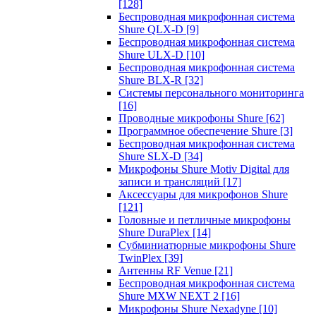
[128]
Беспроводная микрофонная система
Shure QLX-D
[9]
Беспроводная микрофонная система
Shure ULX-D
[10]
Беспроводная микрофонная система
Shure BLX-R
[32]
Системы персонального мониторинга
[16]
Проводные микрофоны Shure
[62]
Программное обеспечение Shure
[3]
Беспроводная микрофонная система
Shure SLX-D
[34]
Микрофоны Shure Motiv Digital для
записи и трансляций
[17]
Аксессуары для микрофонов Shure
[121]
Головные и петличные микрофоны
Shure DuraPlex
[14]
Субминиатюрные микрофоны Shure
TwinPlex
[39]
Антенны RF Venue
[21]
Беспроводная микрофонная система
Shure MXW NEXT 2
[16]
Микрофоны Shure Nexadyne
[10]