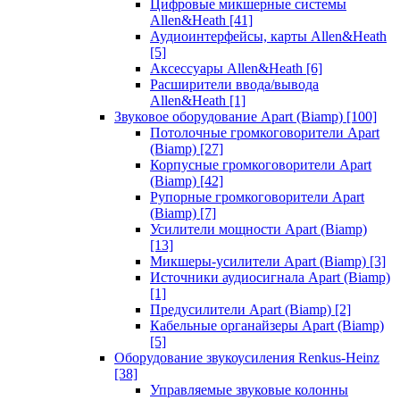
Цифровые микшерные системы
Allen&Heath
[41]
Аудиоинтерфейсы, карты Allen&Heath
[5]
Аксессуары Allen&Heath
[6]
Расширители ввода/вывода
Allen&Heath
[1]
Звуковое оборудование Apart (Biamp)
[100]
Потолочные громкоговорители Apart
(Biamp)
[27]
Корпусные громкоговорители Apart
(Biamp)
[42]
Рупорные громкоговорители Apart
(Biamp)
[7]
Усилители мощности Apart (Biamp)
[13]
Микшеры-усилители Apart (Biamp)
[3]
Источники аудиосигнала Apart (Biamp)
[1]
Предусилители Apart (Biamp)
[2]
Кабельные органайзеры Apart (Biamp)
[5]
Оборудование звукоусиления Renkus-Heinz
[38]
Управляемые звуковые колонны