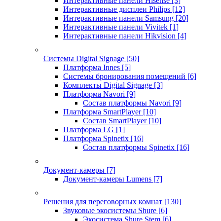
Интерактивные панели Hisense
[3]
Интерактивные дисплеи Philips
[12]
Интерактивные панели Samsung
[20]
Интерактивные панели Vivitek
[1]
Интерактивные панели Hikvision
[4]
Системы Digital Signage
[50]
Платформа Innes
[5]
Системы бронирования помещений
[6]
Комплекты Digital Signage
[3]
Платформа Navori
[9]
Состав платформы Navori
[9]
Платформа SmartPlayer
[10]
Состав SmartPlayer
[10]
Платформа LG
[1]
Платформа Spinetix
[16]
Состав платформы Spinetix
[16]
Документ-камеры
[7]
Документ-камеры Lumens
[7]
Решения для переговорных комнат
[130]
Звуковые экосистемы Shure
[6]
Экосистема Shure Stem
[6]