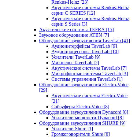
Renkus-Heinz
[23]
Акустические системы Renkus-Heinz
серии C SERIES
[12]
Акустические системы Renkus-Heinz
серии S Series
[3]
Акустические системы TEFRA
[15]
Звуковое оборудование ATEN
[7]
Оборудование звукоусиления TaverLab
[41]
Аудиоинтерфейсы TaverLab
[9]
Аудиопроцессоры TaverLab
[10]
Усилители TaverLab
[9]
Микшеры TaverLab
[2]
Акустические системы TaverLab
[7]
Микрофонные системы TaverLab
[3]
Системы управления TaverLab
[1]
Оборудование звукоусиления Electro-Voice
[29]
Акустические системы Electro-Voice
[21]
Сабвуферы Electro-Voice
[8]
Оборудование звукоусиления Dynacord
[8]
Усилители мощности Dynacord
[8]
Оборудование звукоусиления SHURE
[9]
Усилители Shure
[1]
Громкоговорители Shure
[8]