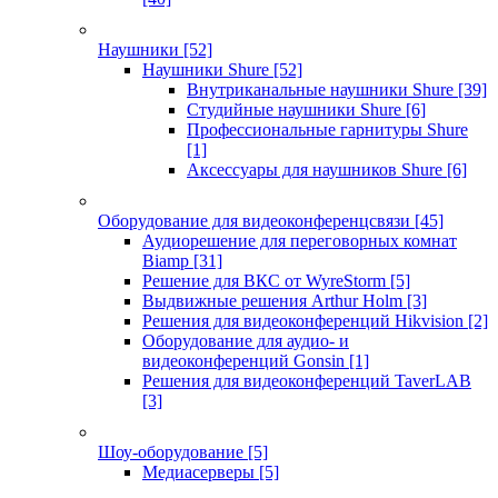
Наушники
[52]
Наушники Shure
[52]
Внутриканальные наушники Shure
[39]
Студийные наушники Shure
[6]
Профессиональные гарнитуры Shure
[1]
Аксессуары для наушников Shure
[6]
Оборудование для видеоконференцсвязи
[45]
Аудиорешение для переговорных комнат
Biamp
[31]
Решение для ВКС от WyreStorm
[5]
Выдвижные решения Arthur Holm
[3]
Решения для видеоконференций Hikvision
[2]
Оборудование для аудио- и
видеоконференций Gonsin
[1]
Решения для видеоконференций TaverLAB
[3]
Шоу-оборудование
[5]
Медиасерверы
[5]