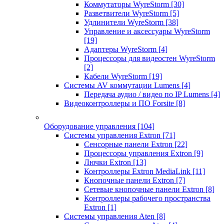
Коммутаторы WyreStorm
[30]
Разветвители WyreStorm
[5]
Удлинители WyreStorm
[38]
Управление и аксессуары WyreStorm
[19]
Адаптеры WyreStorm
[4]
Процессоры для видеостен WyreStorm
[2]
Кабели WyreStorm
[19]
Системы AV коммутации Lumens
[4]
Передача аудио / видео по IP Lumens
[4]
Видеоконтроллеры и ПО Forsite
[8]
Оборудование управления
[104]
Системы управления Extron
[71]
Сенсорные панели Extron
[22]
Процессоры управления Extron
[9]
Лючки Extron
[13]
Контроллеры Extron MediaLink
[11]
Кнопочные панели Extron
[7]
Сетевые кнопочные панели Extron
[8]
Контроллеры рабочего пространства
Extron
[1]
Системы управления Aten
[8]