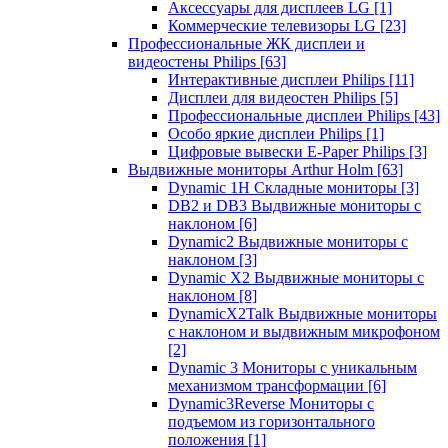
Аксессуары для дисплеев LG
[1]
Коммерческие телевизоры LG
[23]
Профессиональные ЖК дисплеи и
видеостены Philips
[63]
Интерактивные дисплеи Philips
[11]
Дисплеи для видеостен Philips
[5]
Профессиональные дисплеи Philips
[43]
Особо яркие дисплеи Philips
[1]
Цифровые вывески E-Paper Philips
[3]
Выдвижные мониторы Arthur Holm
[63]
Dynamic 1Н Складные мониторы
[3]
DB2 и DB3 Выдвижные мониторы с
наклоном
[6]
Dynamic2 Выдвижные мониторы с
наклоном
[3]
Dynamic X2 Выдвижные мониторы с
наклоном
[8]
DynamicX2Talk Выдвижные мониторы
с наклоном и выдвижным микрофоном
[2]
Dynamic 3 Мониторы с уникальным
механизмом трансформации
[6]
Dynamic3Reverse Мониторы с
подъемом из горизонтального
положения
[1]