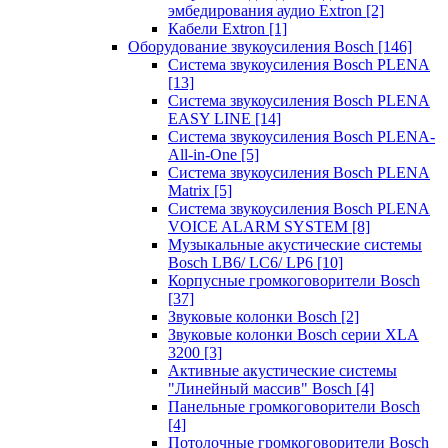
эмбедирования аудио Extron
[2]
Кабели Extron
[1]
Оборудование звукоусиления Bosch
[146]
Система звукоусиления Bosch PLENA
[13]
Система звукоусиления Bosch PLENA
EASY LINE
[14]
Система звукоусиления Bosch PLENA-
All-in-One
[5]
Система звукоусиления Bosch PLENA
Matrix
[5]
Система звукоусиления Bosch PLENA
VOICE ALARM SYSTEM
[8]
Музыкальные акустические системы
Bosch LB6/ LC6/ LP6
[10]
Корпусные громкоговорители Bosch
[37]
Звуковые колонки Bosch
[2]
Звуковые колонки Bosch серии XLA
3200
[3]
Активные акустические системы
"Линейный массив" Bosch
[4]
Панельные громкоговорители Bosch
[4]
Потолочные громкоговорители Bosch