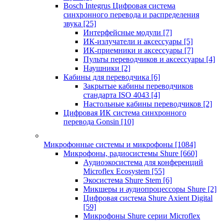
Bosch Integrus Цифровая система
синхронного перевода и распределения
звука
[25]
Интерфейсные модули
[7]
ИК-излучатели и аксессуары
[5]
ИК-приемники и аксессуары
[7]
Пульты переводчиков и аксессуары
[4]
Наушники
[2]
Кабины для переводчика
[6]
Закрытые кабины переводчиков
стандарта ISO 4043
[4]
Настольные кабины переводчиков
[2]
Цифровая ИК система синхронного
перевода Gonsin
[10]
Микрофонные системы и микрофоны
[1084]
Микрофоны, радиосистемы Shure
[660]
Аудиоэкосистема для конференций
Microflex Ecosystem
[55]
Экосистема Shure Stem
[6]
Микшеры и аудиопроцессоры Shure
[2]
Цифровая система Shure Axient Digital
[59]
Микрофоны Shure серии Microflex