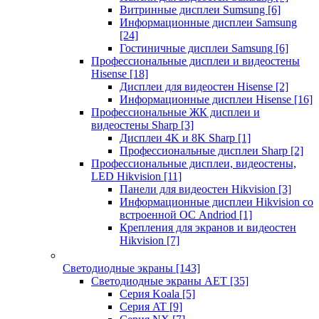
Витринные дисплеи Sumsung
[6]
Информационные дисплеи Samsung
[24]
Гостиничные дисплеи Samsung
[6]
Профессиональные дисплеи и видеостены
Hisense
[18]
Дисплеи для видеостен Hisense
[2]
Информационные дисплеи Hisense
[16]
Профессиональные ЖК дисплеи и
видеостены Sharp
[3]
Дисплеи 4K и 8K Sharp
[1]
Профессиональные дисплеи Sharp
[2]
Профессиональные дисплеи, видеостены,
LED Hikvision
[11]
Панели для видеостен Hikvision
[3]
Информационные дисплеи Hikvision со
встроенной ОС Andriod
[1]
Крепления для экранов и видеостен
Hikvision
[7]
Светодиодные экраны
[143]
Светодиодные экраны AET
[35]
Cерия Koala
[5]
Серия AT
[9]