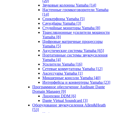
[20]
Звуковые колонны Yamaha
[14]
Настенные громкоговорители Yamaha
[14]
Спикерфоны Yamaha
[5]
Саундбары Yamaha
[3]
Студийные мониторы Yamaha
[8]
Трансляционные усилители мощности
Yamaha
[8]
Цифровые матричные процессоры
Yamaha
[5]
Акустические системы Yamaha
[65]
Портативные системы звукоусиления
Yamaha
[4]
Усилители Yamaha
[16]
Сетевые коммутаторы Yamaha
[12]
Аксессуары Yamaha
[1]
Микшерные консоли Yamaha
[40]
Интерфейсы и конвертеры Yamaha
[23]
Программное обеспечение Audinate Dante
Domain Manager
[9]
Лицензии DDM
[6]
Dante Virtual Soundcard
[3]
Оборудование звукоусиления Allen&Heath
[53]