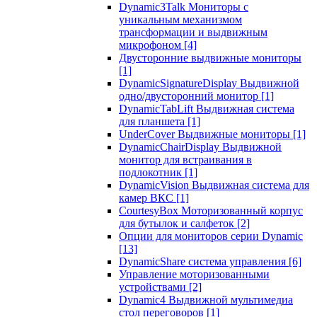
Dynamic3Talk Мониторы с
уникальным механизмом
трансформации и выдвижным
микрофоном
[4]
Двусторонние выдвижные мониторы
[1]
DynamicSignatureDisplay Выдвижной
одно/двусторонний монитор
[1]
DynamicTabLift Выдвижная система
для планшета
[1]
UnderCover Выдвижные мониторы
[1]
DynamicChairDisplay Выдвижной
монитор для встраивания в
подлокотник
[1]
DynamicVision Выдвижная система для
камер ВКС
[1]
CourtesyBox Моторизованный корпус
для бутылок и салфеток
[2]
Опции для мониторов серии Dynamic
[13]
DynamicShare система управления
[6]
Управление моторизованными
устройствами
[2]
Dynamic4 Выдвижной мультимедиа
стол переговоров
[1]