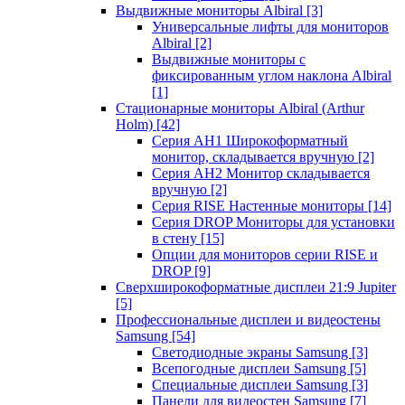
Выдвижные мониторы Albiral
[3]
Универсальные лифты для мониторов
Albiral
[2]
Выдвижные мониторы с
фиксированным углом наклона Albiral
[1]
Стационарные мониторы Albiral (Arthur
Holm)
[42]
Серия AH1 Широкоформатный
монитор, складывается вручную
[2]
Серия AH2 Монитор складывается
вручную
[2]
Серия RISE Настенные мониторы
[14]
Серия DROP Мониторы для установки
в стену
[15]
Опции для мониторов серии RISE и
DROP
[9]
Сверхширокоформатные дисплеи 21:9 Jupiter
[5]
Профессиональные дисплеи и видеостены
Samsung
[54]
Светодиодные экраны Samsung
[3]
Всепогодные дисплеи Samsung
[5]
Специальные дисплеи Samsung
[3]
Панели для видеостен Samsung
[7]