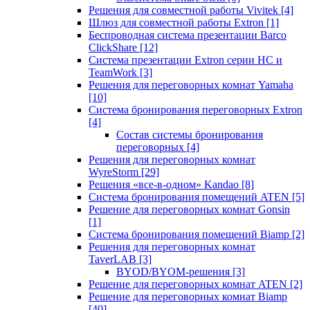
Решения для совместной работы Vivitek
[4]
Шлюз для совместной работы Extron
[1]
Беспроводная система презентации Barco
ClickShare
[12]
Система презентации Extron серии HC и
TeamWork
[3]
Решения для переговорных комнат Yamaha
[10]
Система бронирования переговорных Extron
[4]
Состав системы бронирования
переговорных
[4]
Решения для переговорных комнат
WyreStorm
[29]
Решения «все-в-одном» Kandao
[8]
Система бронирования помещений ATEN
[5]
Решение для переговорных комнат Gonsin
[1]
Система бронирования помещений Biamp
[2]
Решения для переговорных комнат
TaverLAB
[3]
BYOD/BYOM-решения
[3]
Решение для переговорных комнат ATEN
[2]
Решение для переговорных комнат Biamp
[40]