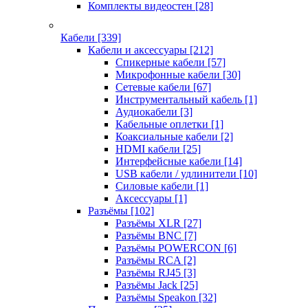
Комплекты видеостен
[28]
Кабели
[339]
Кабели и аксессуары
[212]
Спикерные кабели
[57]
Микрофонные кабели
[30]
Сетевые кабели
[67]
Инструментальный кабель
[1]
Аудиокабели
[3]
Кабельные оплетки
[1]
Коаксиальные кабели
[2]
HDMI кабели
[25]
Интерфейсные кабели
[14]
USB кабели / удлинители
[10]
Силовые кабели
[1]
Аксессуары
[1]
Разъёмы
[102]
Разъёмы XLR
[27]
Разъёмы BNC
[7]
Разъёмы POWERCON
[6]
Разъёмы RCA
[2]
Разъёмы RJ45
[3]
Разъёмы Jack
[25]
Разъёмы Speakon
[32]