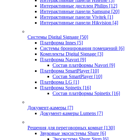
Интерактивные панели Hisense
[3]
Интерактивные дисплеи Philips
[12]
Интерактивные панели Samsung
[20]
Интерактивные панели Vivitek
[1]
Интерактивные панели Hikvision
[4]
Системы Digital Signage
[50]
Платформа Innes
[5]
Системы бронирования помещений
[6]
Комплекты Digital Signage
[3]
Платформа Navori
[9]
Состав платформы Navori
[9]
Платформа SmartPlayer
[10]
Состав SmartPlayer
[10]
Платформа LG
[1]
Платформа Spinetix
[16]
Состав платформы Spinetix
[16]
Документ-камеры
[7]
Документ-камеры Lumens
[7]
Решения для переговорных комнат
[130]
Звуковые экосистемы Shure
[6]
Экосистема Shure Stem
[6]