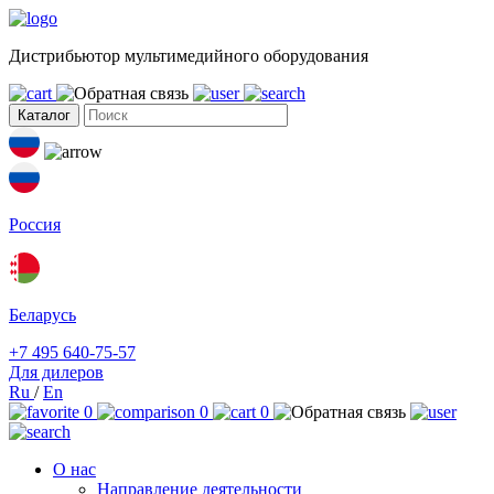
Дистрибьютор мультимедийного оборудования
Каталог
Россия
Беларусь
+7 495 640-75-57
Для дилеров
Ru
/
En
0
0
0
О нас
Направление деятельности