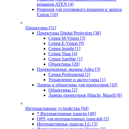
вещания ATEN
[4]
Решения для потокового вещания и записи
Extron
[10]
Проекторы
[51]
Проекторы Digital Projection
[38]
Серия M-Vision
[3]
Серия E-Vision
[9]
Серия Insight
[1]
Серия Titan
[4]
Серия Satellite
[1]
Объективы
[20]
Проекционные экраны Adeo
[3]
Серия Professional
[2]
Управление и аксессуары
[1]
Лампы и объективы для проекторов
[10]
Объективы
[2]
Лампы проекторов Hitachi, Maxell
[8]
Интерактивные устройства
[94]
* Интерактивные панели
[49]
OPS для интерактивных панелей
[2]
Интерактивные панели LG
[3]