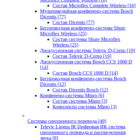
Состав Microflex Complete Wireless
[16]
Мультимедийная конференц-система Bosch
Dicentis
[77]
Состав Dicentis
[77]
Беспроводная конференц-система Shure
Microflex Wireless
[25]
Состав системы Shure Microflex
Wireless
[25]
Дискуссионная система Televic D-Cerno
[19]
Состав Televic D-Cerno
[19]
Дискуссионная система Bosch CCS 1000 D
[14]
Состав Bosch CCS 1000 D
[14]
Беспроводная конференц-система Bosch
Dicentis
[12]
Состав Dicentis Bosch
[12]
Конференц-системы Mipro
[6]
Состав системы Mipro
[3]
Комплекты системы Mipro
[3]
Системы синхронного перевода
[49]
Televic Lingua IR Цифровая ИК система
синхронного перевода и распределения
звука
[8]