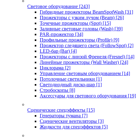
Световое оборудование
[243]
Гибридные прожекторы BeamSpotWash
[31]
Прожекторы с узким лучом (Beam)
[26]
Точечные прожекторы (Spot)
[15]
Заливные световые головы (Wash)
[39]
PAR-прожектор
[34]
Профильные прожекторы (Profile)
[9]
Прожектор следящего света (FollowSpot)
[2]
LED-бар (Bar)
[4]
Прожекторы с линзой Френеля (Fresnel)
[14]
Линейные прожекторы (Wall Washer)
[24]
Циклорама
[2]
Управление световым оборудованием
[14]
Потолочные светильники
[1]
Светодиодный диско-шар
[1]
Стробоскопы
[8]
Аксессуары для светового оборудования
[19]
Сценические спецэффекты
[15]
Генераторы тумана
[7]
Сценические вентиляторы
[3]
Жидкости для спецэффектов
[5]