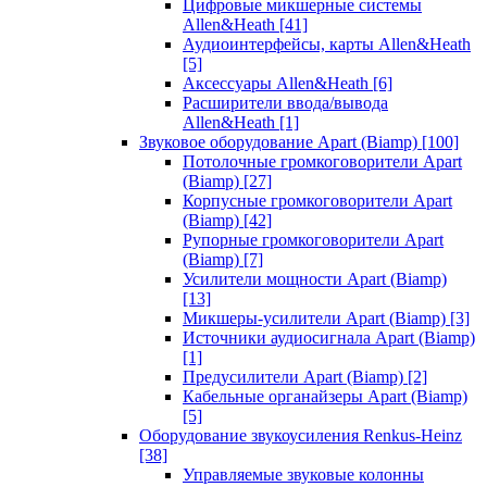
Цифровые микшерные системы
Allen&Heath
[41]
Аудиоинтерфейсы, карты Allen&Heath
[5]
Аксессуары Allen&Heath
[6]
Расширители ввода/вывода
Allen&Heath
[1]
Звуковое оборудование Apart (Biamp)
[100]
Потолочные громкоговорители Apart
(Biamp)
[27]
Корпусные громкоговорители Apart
(Biamp)
[42]
Рупорные громкоговорители Apart
(Biamp)
[7]
Усилители мощности Apart (Biamp)
[13]
Микшеры-усилители Apart (Biamp)
[3]
Источники аудиосигнала Apart (Biamp)
[1]
Предусилители Apart (Biamp)
[2]
Кабельные органайзеры Apart (Biamp)
[5]
Оборудование звукоусиления Renkus-Heinz
[38]
Управляемые звуковые колонны