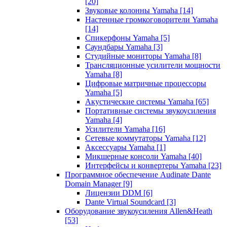
[20]
Звуковые колонны Yamaha
[14]
Настенные громкоговорители Yamaha
[14]
Спикерфоны Yamaha
[5]
Саундбары Yamaha
[3]
Студийные мониторы Yamaha
[8]
Трансляционные усилители мощности
Yamaha
[8]
Цифровые матричные процессоры
Yamaha
[5]
Акустические системы Yamaha
[65]
Портативные системы звукоусиления
Yamaha
[4]
Усилители Yamaha
[16]
Сетевые коммутаторы Yamaha
[12]
Аксессуары Yamaha
[1]
Микшерные консоли Yamaha
[40]
Интерфейсы и конвертеры Yamaha
[23]
Программное обеспечение Audinate Dante
Domain Manager
[9]
Лицензии DDM
[6]
Dante Virtual Soundcard
[3]
Оборудование звукоусиления Allen&Heath
[53]