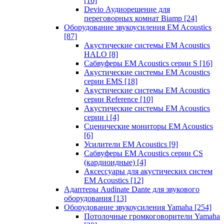
[16]
Devio Аудиорешение для
переговорных комнат Biamp
[24]
Оборудование звукоусиления EM Acoustics
[87]
Акустические системы EM Acoustics
HALO
[8]
Сабвуферы EM Acoustics серии S
[16]
Акустические системы EM Acoustics
серии EMS
[18]
Акустические системы EM Acoustics
серии Reference
[10]
Акустические системы EM Acoustics
серии i
[4]
Сценические мониторы EM Acoustics
[6]
Усилители EM Acoustics
[9]
Сабвуферы EM Acoustics серии CS
(кардиоидные)
[4]
Аксессуары для акустических систем
EM Acoustics
[12]
Адаптеры Audinate Dante для звукового
оборудования
[13]
Оборудование звукоусиления Yamaha
[254]
Потолочные громкоговорители Yamaha