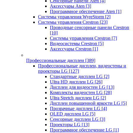
Сенсорные панели Aten
[4]
Аксессуары Aten
[3]
Программное обеспечение Aten
[1]
Системы управления WyreStorm
[2]
Системы управления Crestron
[23]
Проводные сенсорные панели Crestron
[10]
Системы управления Crestron
[7]
Видеосистемы Crestron
[5]
Аксессуары Crestron
[1]
Профессиональные дисплеи
[389]
Профессиональные дисплеи, видеостены и
проекторы LG
[127]
Стандартные дисплеи LG
[2]
Ultra HD дисплеи LG
[26]
Дисплеи для видеостен LG
[13]
Комплекты видеостен LG
[28]
Ultra Stretch дисплеи LG
[2]
Дисплеи повышенной яркости LG
[5]
Прозрачные дисплеи LG
[4]
OLED дисплеи LG
[5]
Сенсорные дисплеи LG
[3]
Проекторы LG
[13]
Программное обеспечение LG
[1]