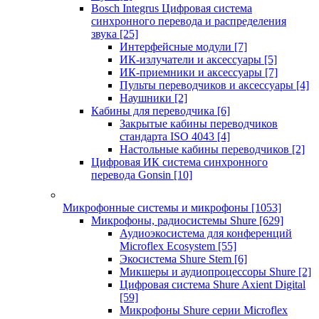
Bosch Integrus Цифровая система
синхронного перевода и распределения
звука
[25]
Интерфейсные модули
[7]
ИК-излучатели и аксессуары
[5]
ИК-приемники и аксессуары
[7]
Пульты переводчиков и аксессуары
[4]
Наушники
[2]
Кабины для переводчика
[6]
Закрытые кабины переводчиков
стандарта ISO 4043
[4]
Настольные кабины переводчиков
[2]
Цифровая ИК система синхронного
перевода Gonsin
[10]
Микрофонные системы и микрофоны
[1053]
Микрофоны, радиосистемы Shure
[629]
Аудиоэкосистема для конференций
Microflex Ecosystem
[55]
Экосистема Shure Stem
[6]
Микшеры и аудиопроцессоры Shure
[2]
Цифровая система Shure Axient Digital
[59]
Микрофоны Shure серии Microflex