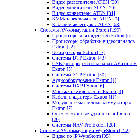
Видео разветвители ATEN
[30]
Видео удлинители ATEN
[79]
Видео конвертеры ATEN
[31]
KVM-переключатели ATEN
[9]
Кабели и аксессуары ATEN
[63]
Системы AV-коммутации Extron
[199]
Процессоры для видеостен Extron
[6]
Процессоры обработки видеосигналов
Extron
[22]
Коммутаторы Extron
[17]
Системы DTP Extron
[43]
USB для профессиональных AV-систем
Extron
[5]
Системы XTP Extron
[30]
Аудиооборудование Extron
[1]
Системы DXP Extron
[6]
Монтажные крепления Extron
[3]
Кабели и адаптеры Extron
[11]
Модульные матричные коммутаторы
Extron
[7]
Оптоволоконные удлинители Extron
[20]
Системы NAV Pro Extron
[28]
Системы AV-коммутации WyreStorm
[152]
Видео по IP WyreStorm
[35]