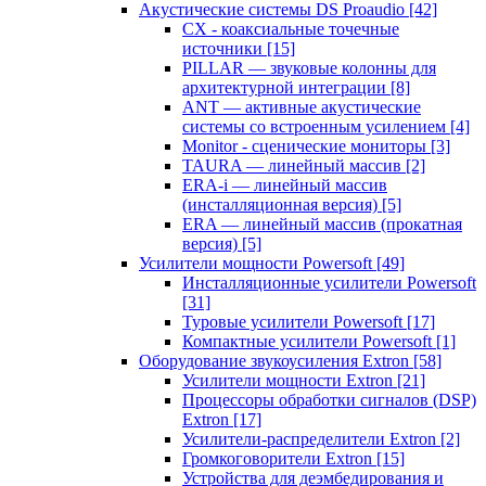
Акустические системы DS Proaudio
[42]
CX - коаксиальные точечные
источники
[15]
PILLAR — звуковые колонны для
архитектурной интеграции
[8]
ANT — активные акустические
системы со встроенным усилением
[4]
Monitor - сценические мониторы
[3]
TAURA — линейный массив
[2]
ERA-i — линейный массив
(инсталляционная версия)
[5]
ERA — линейный массив (прокатная
версия)
[5]
Усилители мощности Powersoft
[49]
Инсталляционные усилители Powersoft
[31]
Туровые усилители Powersoft
[17]
Компактные усилители Powersoft
[1]
Оборудование звукоусиления Extron
[58]
Усилители мощности Extron
[21]
Процессоры обработки сигналов (DSP)
Extron
[17]
Усилители-распределители Extron
[2]
Громкоговорители Extron
[15]
Устройства для деэмбедирования и