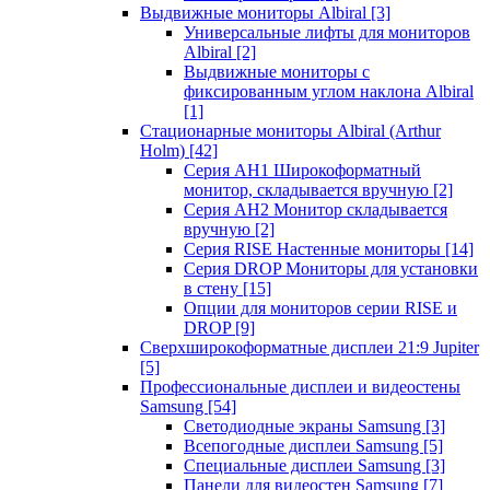
Выдвижные мониторы Albiral
[3]
Универсальные лифты для мониторов
Albiral
[2]
Выдвижные мониторы с
фиксированным углом наклона Albiral
[1]
Стационарные мониторы Albiral (Arthur
Holm)
[42]
Серия AH1 Широкоформатный
монитор, складывается вручную
[2]
Серия AH2 Монитор складывается
вручную
[2]
Серия RISE Настенные мониторы
[14]
Серия DROP Мониторы для установки
в стену
[15]
Опции для мониторов серии RISE и
DROP
[9]
Сверхширокоформатные дисплеи 21:9 Jupiter
[5]
Профессиональные дисплеи и видеостены
Samsung
[54]
Светодиодные экраны Samsung
[3]
Всепогодные дисплеи Samsung
[5]
Специальные дисплеи Samsung
[3]
Панели для видеостен Samsung
[7]