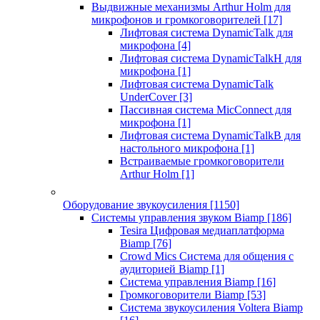
Выдвижные механизмы Arthur Holm для
микрофонов и громкоговорителей
[17]
Лифтовая система DynamicTalk для
микрофона
[4]
Лифтовая система DynamicTalkH для
микрофона
[1]
Лифтовая система DynamicTalk
UnderCover
[3]
Пассивная система MicConnect для
микрофона
[1]
Лифтовая система DynamicTalkB для
настольного микрофона
[1]
Встраиваемые громкоговорители
Arthur Holm
[1]
Оборудование звукоусиления
[1150]
Системы управления звуком Biamp
[186]
Tesira Цифровая медиаплатформа
Biamp
[76]
Crowd Mics Система для общения с
аудиторией Biamp
[1]
Система управления Biamp
[16]
Громкоговорители Biamp
[53]
Система звукоусиления Voltera Biamp