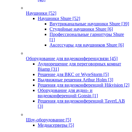
Наушники
[52]
Наушники Shure
[52]
Внутриканальные наушники Shure
[39]
Студийные наушники Shure
[6]
Профессиональные гарнитуры Shure
[1]
Аксессуары для наушников Shure
[6]
Оборудование для видеоконференцсвязи
[45]
Аудиорешение для переговорных комнат
Biamp
[31]
Решение для ВКС от WyreStorm
[5]
Выдвижные решения Arthur Holm
[3]
Решения для видеоконференций Hikvision
[2]
Оборудование для аудио- и
видеоконференций Gonsin
[1]
Решения для видеоконференций TaverLAB
[3]
Шоу-оборудование
[5]
Медиасерверы
[5]