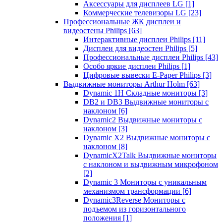
Аксессуары для дисплеев LG
[1]
Коммерческие телевизоры LG
[23]
Профессиональные ЖК дисплеи и
видеостены Philips
[63]
Интерактивные дисплеи Philips
[11]
Дисплеи для видеостен Philips
[5]
Профессиональные дисплеи Philips
[43]
Особо яркие дисплеи Philips
[1]
Цифровые вывески E-Paper Philips
[3]
Выдвижные мониторы Arthur Holm
[63]
Dynamic 1Н Складные мониторы
[3]
DB2 и DB3 Выдвижные мониторы с
наклоном
[6]
Dynamic2 Выдвижные мониторы с
наклоном
[3]
Dynamic X2 Выдвижные мониторы с
наклоном
[8]
DynamicX2Talk Выдвижные мониторы
с наклоном и выдвижным микрофоном
[2]
Dynamic 3 Мониторы с уникальным
механизмом трансформации
[6]
Dynamic3Reverse Мониторы с
подъемом из горизонтального
положения
[1]