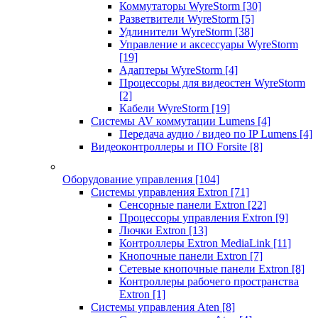
Коммутаторы WyreStorm
[30]
Разветвители WyreStorm
[5]
Удлинители WyreStorm
[38]
Управление и аксессуары WyreStorm
[19]
Адаптеры WyreStorm
[4]
Процессоры для видеостен WyreStorm
[2]
Кабели WyreStorm
[19]
Системы AV коммутации Lumens
[4]
Передача аудио / видео по IP Lumens
[4]
Видеоконтроллеры и ПО Forsite
[8]
Оборудование управления
[104]
Системы управления Extron
[71]
Сенсорные панели Extron
[22]
Процессоры управления Extron
[9]
Лючки Extron
[13]
Контроллеры Extron MediaLink
[11]
Кнопочные панели Extron
[7]
Сетевые кнопочные панели Extron
[8]
Контроллеры рабочего пространства
Extron
[1]
Системы управления Aten
[8]