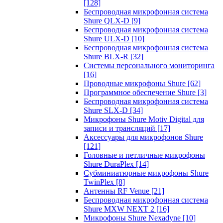
[128]
Беспроводная микрофонная система
Shure QLX-D
[9]
Беспроводная микрофонная система
Shure ULX-D
[10]
Беспроводная микрофонная система
Shure BLX-R
[32]
Системы персонального мониторинга
[16]
Проводные микрофоны Shure
[62]
Программное обеспечение Shure
[3]
Беспроводная микрофонная система
Shure SLX-D
[34]
Микрофоны Shure Motiv Digital для
записи и трансляций
[17]
Аксессуары для микрофонов Shure
[121]
Головные и петличные микрофоны
Shure DuraPlex
[14]
Субминиатюрные микрофоны Shure
TwinPlex
[8]
Антенны RF Venue
[21]
Беспроводная микрофонная система
Shure MXW NEXT 2
[16]
Микрофоны Shure Nexadyne
[10]