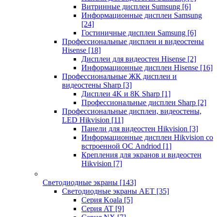
Витринные дисплеи Sumsung
[6]
Информационные дисплеи Samsung
[24]
Гостиничные дисплеи Samsung
[6]
Профессиональные дисплеи и видеостены
Hisense
[18]
Дисплеи для видеостен Hisense
[2]
Информационные дисплеи Hisense
[16]
Профессиональные ЖК дисплеи и
видеостены Sharp
[3]
Дисплеи 4K и 8K Sharp
[1]
Профессиональные дисплеи Sharp
[2]
Профессиональные дисплеи, видеостены,
LED Hikvision
[11]
Панели для видеостен Hikvision
[3]
Информационные дисплеи Hikvision со
встроенной ОС Andriod
[1]
Крепления для экранов и видеостен
Hikvision
[7]
Светодиодные экраны
[143]
Светодиодные экраны AET
[35]
Cерия Koala
[5]
Серия AT
[9]