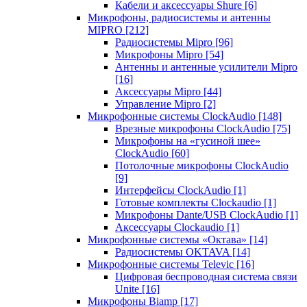
Кабели и аксессуары Shure
[6]
Микрофоны, радиосистемы и антенны
MIPRO
[212]
Радиосистемы Mipro
[96]
Микрофоны Mipro
[54]
Антенны и антенные усилители Mipro
[16]
Аксессуары Mipro
[44]
Управление Mipro
[2]
Микрофонные системы ClockAudio
[148]
Врезные микрофоны ClockAudio
[75]
Микрофоны на «гусиной шее»
ClockAudio
[60]
Потолочные микрофоны ClockAudio
[9]
Интерфейсы ClockAudio
[1]
Готовые комплекты Clockaudio
[1]
Микрофоны Dante/USB ClockAudio
[1]
Аксессуары Clockaudio
[1]
Микрофонные системы «Октава»
[14]
Радиосистемы OKTAVA
[14]
Микрофонные системы Televic
[16]
Цифровая беспроводная система связи
Unite
[16]
Микрофоны Biamp
[17]