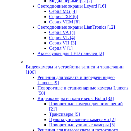
Медиа периметры
[2]
Светодиодные экраны Leyard
[16]
Серия MG
[4]
Серия TXF
[6]
Серия VEM
[6]
Светодиодные экраны LianTronics
[12]
Серия VA
[4]
Серия VL
[4]
Серия VH
[3]
Серия V
[1]
Аксессуары для LED панелей
[2]
Видеокамеры и устройства записи и трансляции
[106]
Решения для захвата и передачи видео
Lumens
[9]
Поворотные и стационарные камеры Lumens
[50]
Видеокамеры и трансиверы Bolin
[33]
Поворотные камеры для помещений
[21]
Трансиверы
[5]
Пульты управления камерами
[2]
Поворотные уличные камеры
[5]
Решения для видеозахвата и потокового