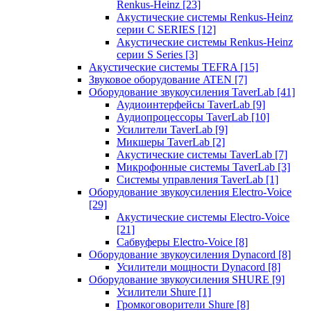
Renkus-Heinz
[23]
Акустические системы Renkus-Heinz
серии C SERIES
[12]
Акустические системы Renkus-Heinz
серии S Series
[3]
Акустические системы TEFRA
[15]
Звуковое оборудование ATEN
[7]
Оборудование звукоусиления TaverLab
[41]
Аудиоинтерфейсы TaverLab
[9]
Аудиопроцессоры TaverLab
[10]
Усилители TaverLab
[9]
Микшеры TaverLab
[2]
Акустические системы TaverLab
[7]
Микрофонные системы TaverLab
[3]
Системы управления TaverLab
[1]
Оборудование звукоусиления Electro-Voice
[29]
Акустические системы Electro-Voice
[21]
Сабвуферы Electro-Voice
[8]
Оборудование звукоусиления Dynacord
[8]
Усилители мощности Dynacord
[8]
Оборудование звукоусиления SHURE
[9]
Усилители Shure
[1]
Громкоговорители Shure
[8]