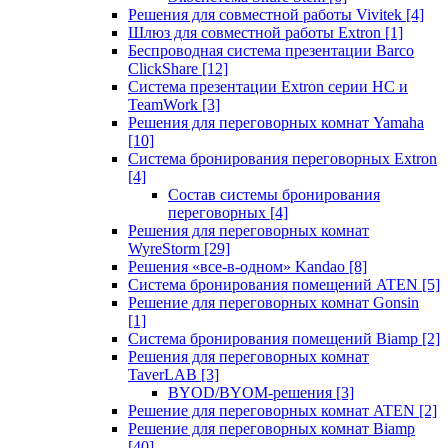
Решения для совместной работы Vivitek
[4]
Шлюз для совместной работы Extron
[1]
Беспроводная система презентации Barco
ClickShare
[12]
Система презентации Extron серии HC и
TeamWork
[3]
Решения для переговорных комнат Yamaha
[10]
Система бронирования переговорных Extron
[4]
Состав системы бронирования
переговорных
[4]
Решения для переговорных комнат
WyreStorm
[29]
Решения «все-в-одном» Kandao
[8]
Система бронирования помещений ATEN
[5]
Решение для переговорных комнат Gonsin
[1]
Система бронирования помещений Biamp
[2]
Решения для переговорных комнат
TaverLAB
[3]
BYOD/BYOM-решения
[3]
Решение для переговорных комнат ATEN
[2]
Решение для переговорных комнат Biamp
[40]