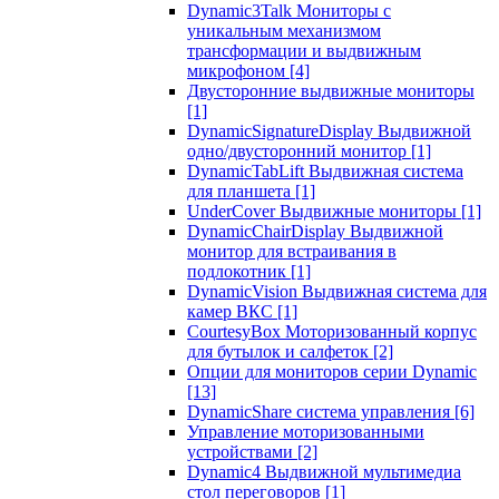
Dynamic3Talk Мониторы с
уникальным механизмом
трансформации и выдвижным
микрофоном
[4]
Двусторонние выдвижные мониторы
[1]
DynamicSignatureDisplay Выдвижной
одно/двусторонний монитор
[1]
DynamicTabLift Выдвижная система
для планшета
[1]
UnderCover Выдвижные мониторы
[1]
DynamicChairDisplay Выдвижной
монитор для встраивания в
подлокотник
[1]
DynamicVision Выдвижная система для
камер ВКС
[1]
CourtesyBox Моторизованный корпус
для бутылок и салфеток
[2]
Опции для мониторов серии Dynamic
[13]
DynamicShare система управления
[6]
Управление моторизованными
устройствами
[2]
Dynamic4 Выдвижной мультимедиа
стол переговоров
[1]