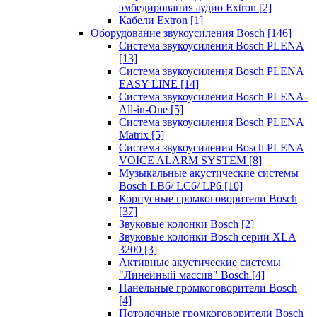
эмбедирования аудио Extron
[2]
Кабели Extron
[1]
Оборудование звукоусиления Bosch
[146]
Система звукоусиления Bosch PLENA
[13]
Система звукоусиления Bosch PLENA
EASY LINE
[14]
Система звукоусиления Bosch PLENA-
All-in-One
[5]
Система звукоусиления Bosch PLENA
Matrix
[5]
Система звукоусиления Bosch PLENA
VOICE ALARM SYSTEM
[8]
Музыкальные акустические системы
Bosch LB6/ LC6/ LP6
[10]
Корпусные громкоговорители Bosch
[37]
Звуковые колонки Bosch
[2]
Звуковые колонки Bosch серии XLA
3200
[3]
Активные акустические системы
"Линейный массив" Bosch
[4]
Панельные громкоговорители Bosch
[4]
Потолочные громкоговорители Bosch