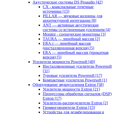
Акустические системы DS Proaudio
[42]
CX - коаксиальные точечные
источники
[15]
PILLAR — звуковые колонны для
архитектурной интеграции
[8]
ANT — активные акустические
системы со встроенным усилением
[4]
Monitor - сценические мониторы
[3]
TAURA — линейный массив
[2]
ERA-i — линейный массив
(инсталляционная версия)
[5]
ERA — линейный массив (прокатная
версия)
[5]
Усилители мощности Powersoft
[49]
Инсталляционные усилители Powersoft
[31]
Туровые усилители Powersoft
[17]
Компактные усилители Powersoft
[1]
Оборудование звукоусиления Extron
[58]
Усилители мощности Extron
[21]
Процессоры обработки сигналов (DSP)
Extron
[17]
Усилители-распределители Extron
[2]
Громкоговорители Extron
[15]
Устройства для деэмбедирования и