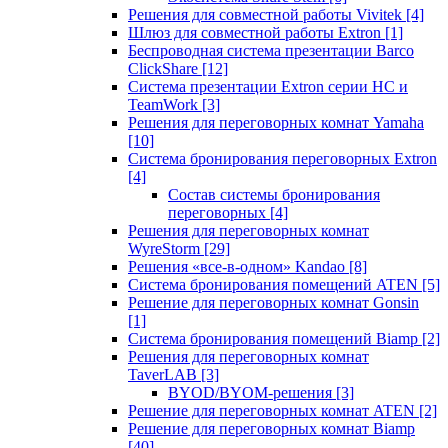
Решения для совместной работы Vivitek
[4]
Шлюз для совместной работы Extron
[1]
Беспроводная система презентации Barco
ClickShare
[12]
Система презентации Extron серии HC и
TeamWork
[3]
Решения для переговорных комнат Yamaha
[10]
Система бронирования переговорных Extron
[4]
Состав системы бронирования
переговорных
[4]
Решения для переговорных комнат
WyreStorm
[29]
Решения «все-в-одном» Kandao
[8]
Система бронирования помещений ATEN
[5]
Решение для переговорных комнат Gonsin
[1]
Система бронирования помещений Biamp
[2]
Решения для переговорных комнат
TaverLAB
[3]
BYOD/BYOM-решения
[3]
Решение для переговорных комнат ATEN
[2]
Решение для переговорных комнат Biamp
[40]