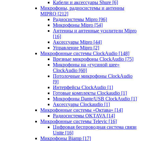
Кабели и аксессуары Shure
[6]
Микрофоны, радиосистемы и антенны
MIPRO
[212]
Радиосистемы Mipro
[96]
Микрофоны Mipro
[54]
Антенны и антенные усилители Mipro
[16]
Аксессуары Mipro
[44]
Управление Mipro
[2]
Микрофонные системы ClockAudio
[148]
Врезные микрофоны ClockAudio
[75]
Микрофоны на «гусиной шее»
ClockAudio
[60]
Потолочные микрофоны ClockAudio
[9]
Интерфейсы ClockAudio
[1]
Готовые комплекты Clockaudio
[1]
Микрофоны Dante/USB ClockAudio
[1]
Аксессуары Clockaudio
[1]
Микрофонные системы «Октава»
[14]
Радиосистемы OKTAVA
[14]
Микрофонные системы Televic
[16]
Цифровая беспроводная система связи
Unite
[16]
Микрофоны Biamp
[17]