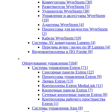
Коммутаторы WyreStorm
[30]
Разветвители WyreStorm
[5]
Удлинители WyreStorm
[38]
Управление и аксессуары WyreStorm
[19]
Адаптеры WyreStorm
[4]
Процессоры для видеостен WyreStorm
[2]
Кабели WyreStorm
[19]
Системы AV коммутации Lumens
[4]
Передача аудио / видео по IP Lumens
[4]
Видеоконтроллеры и ПО Forsite
[8]
Оборудование управления
[104]
Системы управления Extron
[71]
Сенсорные панели Extron
[22]
Процессоры управления Extron
[9]
Лючки Extron
[13]
Контроллеры Extron MediaLink
[11]
Кнопочные панели Extron
[7]
Сетевые кнопочные панели Extron
[8]
Контроллеры рабочего пространства
Extron
[1]
Системы управления Aten
[8]