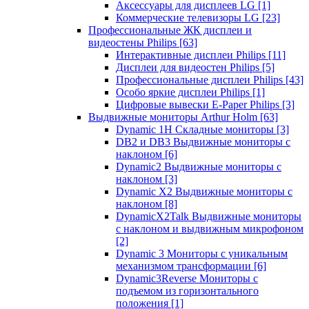
Аксессуары для дисплеев LG
[1]
Коммерческие телевизоры LG
[23]
Профессиональные ЖК дисплеи и
видеостены Philips
[63]
Интерактивные дисплеи Philips
[11]
Дисплеи для видеостен Philips
[5]
Профессиональные дисплеи Philips
[43]
Особо яркие дисплеи Philips
[1]
Цифровые вывески E-Paper Philips
[3]
Выдвижные мониторы Arthur Holm
[63]
Dynamic 1Н Складные мониторы
[3]
DB2 и DB3 Выдвижные мониторы с
наклоном
[6]
Dynamic2 Выдвижные мониторы с
наклоном
[3]
Dynamic X2 Выдвижные мониторы с
наклоном
[8]
DynamicX2Talk Выдвижные мониторы
с наклоном и выдвижным микрофоном
[2]
Dynamic 3 Мониторы с уникальным
механизмом трансформации
[6]
Dynamic3Reverse Мониторы с
подъемом из горизонтального
положения
[1]