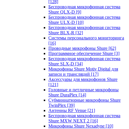
[128]
Беспроводная микрофонная система
Shure QLX-D
[9]
Беспроводная микрофонная система
Shure ULX-D
[10]
Беспроводная микрофонная система
Shure BLX-R
[32]
Системы персонального мониторинга
[16]
Проводные микрофоны Shure
[62]
Программное обеспечение Shure
[3]
Беспроводная микрофонная система
Shure SLX-D
[34]
Микрофоны Shure Motiv Digital для
записи и трансляций
[17]
Аксессуары для микрофонов Shure
[121]
Головные и петличные микрофоны
Shure DuraPlex
[14]
Субминиатюрные микрофоны Shure
TwinPlex
[39]
Антенны RF Venue
[21]
Беспроводная микрофонная система
Shure MXW NEXT 2
[16]
Микрофоны Shure Nexadyne
[10]