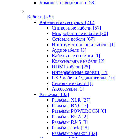
Комплекты видеостен
[28]
Кабели
[339]
Кабели и аксессуары
[212]
Спикерные кабели
[57]
Микрофонные кабели
[30]
Сетевые кабели
[67]
Инструментальный кабель
[1]
Аудиокабели
[3]
Кабельные оплетки
[1]
Коаксиальные кабели
[2]
HDMI кабели
[25]
Интерфейсные кабели
[14]
USB кабели / удлинители
[10]
Силовые кабели
[1]
Аксессуары
[1]
Разъёмы
[102]
Разъёмы XLR
[27]
Разъёмы BNC
[7]
Разъёмы POWERCON
[6]
Разъёмы RCA
[2]
Разъёмы RJ45
[3]
Разъёмы Jack
[25]
Разъёмы Speakon
[32]