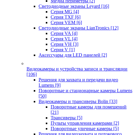
Медиа периметры
[2]
Светодиодные экраны Leyard
[16]
Серия MG
[4]
Серия TXF
[6]
Серия VEM
[6]
Светодиодные экраны LianTronics
[12]
Серия VA
[4]
Серия VL
[4]
Серия VH
[3]
Серия V
[1]
Аксессуары для LED панелей
[2]
Видеокамеры и устройства записи и трансляции
[106]
Решения для захвата и передачи видео
Lumens
[9]
Поворотные и стационарные камеры Lumens
[50]
Видеокамеры и трансиверы Bolin
[33]
Поворотные камеры для помещений
[21]
Трансиверы
[5]
Пульты управления камерами
[2]
Поворотные уличные камеры
[5]
Решения для видеозахвата и потокового