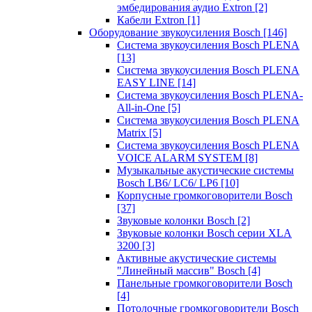
эмбедирования аудио Extron
[2]
Кабели Extron
[1]
Оборудование звукоусиления Bosch
[146]
Система звукоусиления Bosch PLENA
[13]
Система звукоусиления Bosch PLENA
EASY LINE
[14]
Система звукоусиления Bosch PLENA-
All-in-One
[5]
Система звукоусиления Bosch PLENA
Matrix
[5]
Система звукоусиления Bosch PLENA
VOICE ALARM SYSTEM
[8]
Музыкальные акустические системы
Bosch LB6/ LC6/ LP6
[10]
Корпусные громкоговорители Bosch
[37]
Звуковые колонки Bosch
[2]
Звуковые колонки Bosch серии XLA
3200
[3]
Активные акустические системы
"Линейный массив" Bosch
[4]
Панельные громкоговорители Bosch
[4]
Потолочные громкоговорители Bosch