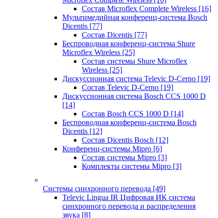
Состав Microflex Complete Wireless
[16]
Мультимедийная конференц-система Bosch
Dicentis
[77]
Состав Dicentis
[77]
Беспроводная конференц-система Shure
Microflex Wireless
[25]
Состав системы Shure Microflex
Wireless
[25]
Дискуссионная система Televic D-Cerno
[19]
Состав Televic D-Cerno
[19]
Дискуссионная система Bosch CCS 1000 D
[14]
Состав Bosch CCS 1000 D
[14]
Беспроводная конференц-система Bosch
Dicentis
[12]
Состав Dicentis Bosch
[12]
Конференц-системы Mipro
[6]
Состав системы Mipro
[3]
Комплекты системы Mipro
[3]
Системы синхронного перевода
[49]
Televic Lingua IR Цифровая ИК система
синхронного перевода и распределения
звука
[8]