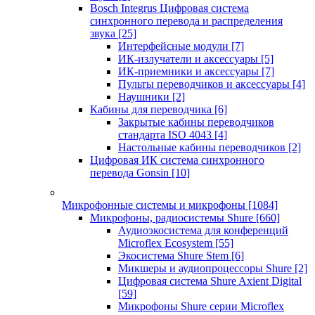
Bosch Integrus Цифровая система
синхронного перевода и распределения
звука
[25]
Интерфейсные модули
[7]
ИК-излучатели и аксессуары
[5]
ИК-приемники и аксессуары
[7]
Пульты переводчиков и аксессуары
[4]
Наушники
[2]
Кабины для переводчика
[6]
Закрытые кабины переводчиков
стандарта ISO 4043
[4]
Настольные кабины переводчиков
[2]
Цифровая ИК система синхронного
перевода Gonsin
[10]
Микрофонные системы и микрофоны
[1084]
Микрофоны, радиосистемы Shure
[660]
Аудиоэкосистема для конференций
Microflex Ecosystem
[55]
Экосистема Shure Stem
[6]
Микшеры и аудиопроцессоры Shure
[2]
Цифровая система Shure Axient Digital
[59]
Микрофоны Shure серии Microflex