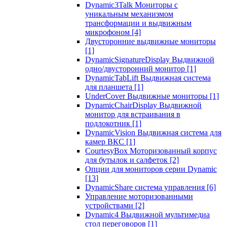
Dynamic3Talk Мониторы с
уникальным механизмом
трансформации и выдвижным
микрофоном
[4]
Двусторонние выдвижные мониторы
[1]
DynamicSignatureDisplay Выдвижной
одно/двусторонний монитор
[1]
DynamicTabLift Выдвижная система
для планшета
[1]
UnderCover Выдвижные мониторы
[1]
DynamicChairDisplay Выдвижной
монитор для встраивания в
подлокотник
[1]
DynamicVision Выдвижная система для
камер ВКС
[1]
CourtesyBox Моторизованный корпус
для бутылок и салфеток
[2]
Опции для мониторов серии Dynamic
[13]
DynamicShare система управления
[6]
Управление моторизованными
устройствами
[2]
Dynamic4 Выдвижной мультимедиа
стол переговоров
[1]