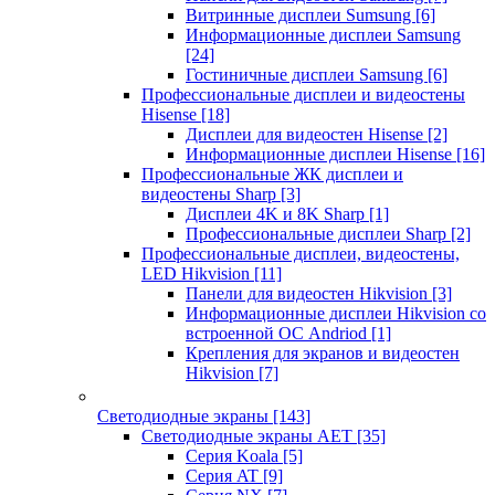
Витринные дисплеи Sumsung
[6]
Информационные дисплеи Samsung
[24]
Гостиничные дисплеи Samsung
[6]
Профессиональные дисплеи и видеостены
Hisense
[18]
Дисплеи для видеостен Hisense
[2]
Информационные дисплеи Hisense
[16]
Профессиональные ЖК дисплеи и
видеостены Sharp
[3]
Дисплеи 4K и 8K Sharp
[1]
Профессиональные дисплеи Sharp
[2]
Профессиональные дисплеи, видеостены,
LED Hikvision
[11]
Панели для видеостен Hikvision
[3]
Информационные дисплеи Hikvision со
встроенной ОС Andriod
[1]
Крепления для экранов и видеостен
Hikvision
[7]
Светодиодные экраны
[143]
Светодиодные экраны AET
[35]
Cерия Koala
[5]
Серия AT
[9]