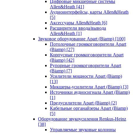
Цифровые микшерные системы
Allen&Heath
[41]
Аудиоинтерфейсы, карты Allen&Heath
[5]
Аксессуары Allen&Heath
[6]
Расширители ввода/вывода
Allen&Heath
[1]
Звуковое оборудование Apart (Biamp)
[100]
Потолочные громкоговорители Apart
(Biamp)
[27]
Корпусные громкоговорители Apart
(Biamp)
[42]
Рупорные громкоговорители Apart
(Biamp)
[7]
Усилители мощности Apart (Biamp)
[13]
Микшеры-усилители Apart (Biamp)
[3]
Источники аудиосигнала Apart (Biamp)
[1]
Предусилители Apart (Biamp)
[2]
Кабельные органайзеры Apart (Biamp)
[5]
Оборудование звукоусиления Renkus-Heinz
[38]
Управляемые звуковые колонны