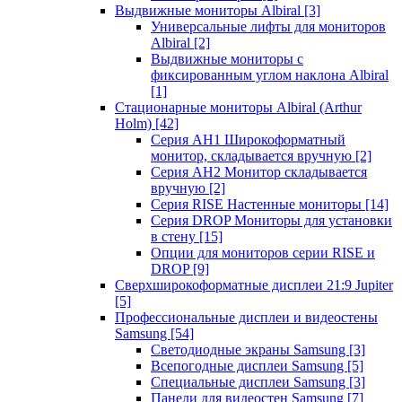
Выдвижные мониторы Albiral
[3]
Универсальные лифты для мониторов
Albiral
[2]
Выдвижные мониторы с
фиксированным углом наклона Albiral
[1]
Стационарные мониторы Albiral (Arthur
Holm)
[42]
Серия AH1 Широкоформатный
монитор, складывается вручную
[2]
Серия AH2 Монитор складывается
вручную
[2]
Серия RISE Настенные мониторы
[14]
Серия DROP Мониторы для установки
в стену
[15]
Опции для мониторов серии RISE и
DROP
[9]
Сверхширокоформатные дисплеи 21:9 Jupiter
[5]
Профессиональные дисплеи и видеостены
Samsung
[54]
Светодиодные экраны Samsung
[3]
Всепогодные дисплеи Samsung
[5]
Специальные дисплеи Samsung
[3]
Панели для видеостен Samsung
[7]