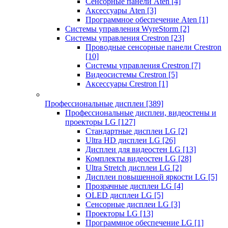
Сенсорные панели Aten
[4]
Аксессуары Aten
[3]
Программное обеспечение Aten
[1]
Системы управления WyreStorm
[2]
Системы управления Crestron
[23]
Проводные сенсорные панели Crestron
[10]
Системы управления Crestron
[7]
Видеосистемы Crestron
[5]
Аксессуары Crestron
[1]
Профессиональные дисплеи
[389]
Профессиональные дисплеи, видеостены и
проекторы LG
[127]
Стандартные дисплеи LG
[2]
Ultra HD дисплеи LG
[26]
Дисплеи для видеостен LG
[13]
Комплекты видеостен LG
[28]
Ultra Stretch дисплеи LG
[2]
Дисплеи повышенной яркости LG
[5]
Прозрачные дисплеи LG
[4]
OLED дисплеи LG
[5]
Сенсорные дисплеи LG
[3]
Проекторы LG
[13]
Программное обеспечение LG
[1]