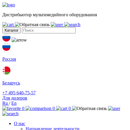
Дистрибьютор мультимедийного оборудования
Каталог
Россия
Беларусь
+7 495 640-75-57
Для дилеров
Ru
/
En
0
0
0
О нас
Направление деятельности