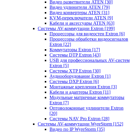
Видео разветвители ATEN
[30]
Видео удлинители ATEN
[79]
Видео конвертеры ATEN
[31]
KVM-переключатели ATEN
[9]
Кабели и аксессуары ATEN
[63]
Системы AV-коммутации Extron
[199]
Процессоры для видеостен Extron
[6]
Процессоры обработки видеосигналов
Extron
[22]
Коммутаторы Extron
[17]
Системы DTP Extron
[43]
USB для профессиональных AV-систем
Extron
[5]
Системы XTP Extron
[30]
Аудиооборудование Extron
[1]
Системы DXP Extron
[6]
Монтажные крепления Extron
[3]
Кабели и адаптеры Extron
[11]
Модульные матричные коммутаторы
Extron
[7]
Оптоволоконные удлинители Extron
[20]
Системы NAV Pro Extron
[28]
Системы AV-коммутации WyreStorm
[152]
Видео по IP WyreStorm
[35]