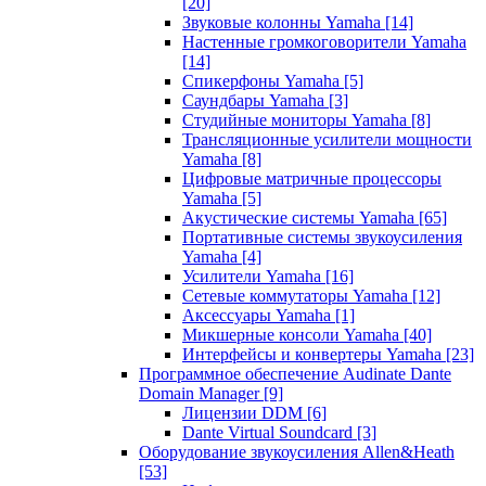
[20]
Звуковые колонны Yamaha
[14]
Настенные громкоговорители Yamaha
[14]
Спикерфоны Yamaha
[5]
Саундбары Yamaha
[3]
Студийные мониторы Yamaha
[8]
Трансляционные усилители мощности
Yamaha
[8]
Цифровые матричные процессоры
Yamaha
[5]
Акустические системы Yamaha
[65]
Портативные системы звукоусиления
Yamaha
[4]
Усилители Yamaha
[16]
Сетевые коммутаторы Yamaha
[12]
Аксессуары Yamaha
[1]
Микшерные консоли Yamaha
[40]
Интерфейсы и конвертеры Yamaha
[23]
Программное обеспечение Audinate Dante
Domain Manager
[9]
Лицензии DDM
[6]
Dante Virtual Soundcard
[3]
Оборудование звукоусиления Allen&Heath
[53]