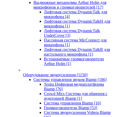
Выдвижные механизмы Arthur Holm для
микрофонов и громкоговорителей
[17]
Лифтовая система DynamicTalk для
микрофона
[4]
Лифтовая система DynamicTalkH для
микрофона
[1]
Лифтовая система DynamicTalk
UnderCover
[3]
Пассивная система MicConnect для
микрофона
[1]
Лифтовая система DynamicTalkB для
настольного микрофона
[1]
Встраиваемые громкоговорители
Arthur Holm
[1]
Оборудование звукоусиления
[1150]
Системы управления звуком Biamp
[186]
Tesira Цифровая медиаплатформа
Biamp
[76]
Crowd Mics Система для общения с
аудиторией Biamp
[1]
Система управления Biamp
[16]
Громкоговорители Biamp
[53]
Система звукоусиления Voltera Biamp