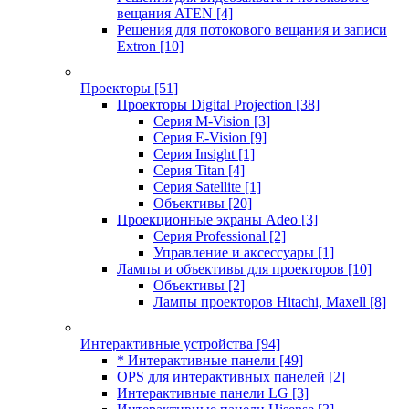
вещания ATEN
[4]
Решения для потокового вещания и записи
Extron
[10]
Проекторы
[51]
Проекторы Digital Projection
[38]
Серия M-Vision
[3]
Серия E-Vision
[9]
Серия Insight
[1]
Серия Titan
[4]
Серия Satellite
[1]
Объективы
[20]
Проекционные экраны Adeo
[3]
Серия Professional
[2]
Управление и аксессуары
[1]
Лампы и объективы для проекторов
[10]
Объективы
[2]
Лампы проекторов Hitachi, Maxell
[8]
Интерактивные устройства
[94]
* Интерактивные панели
[49]
OPS для интерактивных панелей
[2]
Интерактивные панели LG
[3]