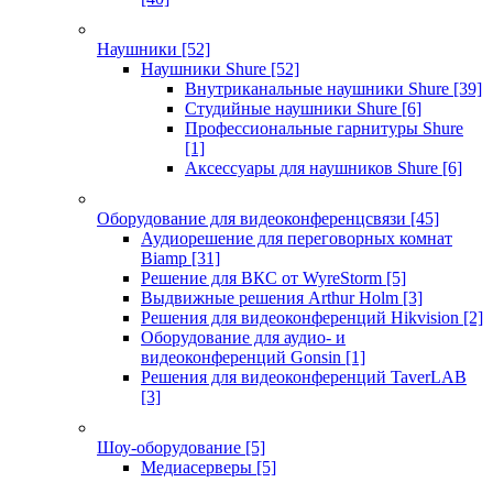
Наушники
[52]
Наушники Shure
[52]
Внутриканальные наушники Shure
[39]
Студийные наушники Shure
[6]
Профессиональные гарнитуры Shure
[1]
Аксессуары для наушников Shure
[6]
Оборудование для видеоконференцсвязи
[45]
Аудиорешение для переговорных комнат
Biamp
[31]
Решение для ВКС от WyreStorm
[5]
Выдвижные решения Arthur Holm
[3]
Решения для видеоконференций Hikvision
[2]
Оборудование для аудио- и
видеоконференций Gonsin
[1]
Решения для видеоконференций TaverLAB
[3]
Шоу-оборудование
[5]
Медиасерверы
[5]