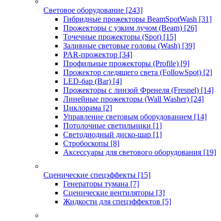
Световое оборудование
[243]
Гибридные прожекторы BeamSpotWash
[31]
Прожекторы с узким лучом (Beam)
[26]
Точечные прожекторы (Spot)
[15]
Заливные световые головы (Wash)
[39]
PAR-прожектор
[34]
Профильные прожекторы (Profile)
[9]
Прожектор следящего света (FollowSpot)
[2]
LED-бар (Bar)
[4]
Прожекторы с линзой Френеля (Fresnel)
[14]
Линейные прожекторы (Wall Washer)
[24]
Циклорама
[2]
Управление световым оборудованием
[14]
Потолочные светильники
[1]
Светодиодный диско-шар
[1]
Стробоскопы
[8]
Аксессуары для светового оборудования
[19]
Сценические спецэффекты
[15]
Генераторы тумана
[7]
Сценические вентиляторы
[3]
Жидкости для спецэффектов
[5]