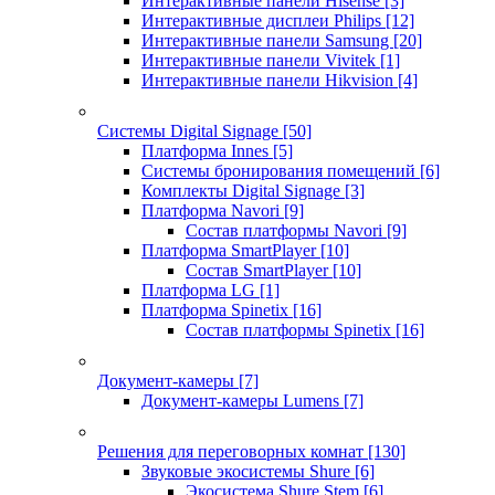
Интерактивные панели Hisense
[3]
Интерактивные дисплеи Philips
[12]
Интерактивные панели Samsung
[20]
Интерактивные панели Vivitek
[1]
Интерактивные панели Hikvision
[4]
Системы Digital Signage
[50]
Платформа Innes
[5]
Системы бронирования помещений
[6]
Комплекты Digital Signage
[3]
Платформа Navori
[9]
Состав платформы Navori
[9]
Платформа SmartPlayer
[10]
Состав SmartPlayer
[10]
Платформа LG
[1]
Платформа Spinetix
[16]
Состав платформы Spinetix
[16]
Документ-камеры
[7]
Документ-камеры Lumens
[7]
Решения для переговорных комнат
[130]
Звуковые экосистемы Shure
[6]
Экосистема Shure Stem
[6]