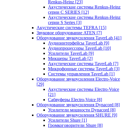
Renkus-Heinz
[23]
Акустические системы Renkus-Heinz
серии C SERIES
[12]
Акустические системы Renkus-Heinz
серии S Series
[3]
Акустические системы TEFRA
[15]
Звуковое оборудование ATEN
[7]
Оборудование звукоусиления TaverLab
[41]
Аудиоинтерфейсы TaverLab
[9]
Аудиопроцессоры TaverLab
[10]
Усилители TaverLab
[9]
Микшеры TaverLab
[2]
Акустические системы TaverLab
[7]
Микрофонные системы TaverLab
[3]
Системы управления TaverLab
[1]
Оборудование звукоусиления Electro-Voice
[29]
Акустические системы Electro-Voice
[21]
Сабвуферы Electro-Voice
[8]
Оборудование звукоусиления Dynacord
[8]
Усилители мощности Dynacord
[8]
Оборудование звукоусиления SHURE
[9]
Усилители Shure
[1]
Громкоговорители Shure
[8]