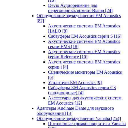
[16]
Devio Аудиорешение для
переговорных комнат Biamp
[24]
Оборудование звукоусиления EM Acoustics
[87]
Акустические системы EM Acoustics
HALO
[8]
Сабвуферы EM Acoustics серии S
[16]
Акустические системы EM Acoustics
серии EMS
[18]
Акустические системы EM Acoustics
серии Reference
[10]
Акустические системы EM Acoustics
серии i
[4]
Сценические мониторы EM Acoustics
[6]
Усилители EM Acoustics
[9]
Сабвуферы EM Acoustics серии CS
(кардиоидные)
[4]
Аксессуары для акустических систем
EM Acoustics
[12]
Адаптеры Audinate Dante для звукового
оборудования
[13]
Оборудование звукоусиления Yamaha
[254]
Потолочные громкоговорители Yamaha