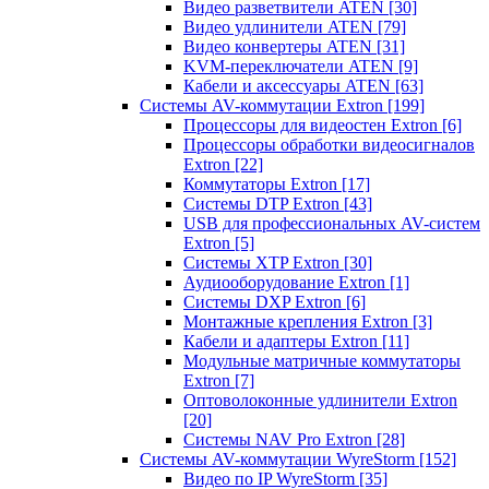
Видео разветвители ATEN
[30]
Видео удлинители ATEN
[79]
Видео конвертеры ATEN
[31]
KVM-переключатели ATEN
[9]
Кабели и аксессуары ATEN
[63]
Системы AV-коммутации Extron
[199]
Процессоры для видеостен Extron
[6]
Процессоры обработки видеосигналов
Extron
[22]
Коммутаторы Extron
[17]
Системы DTP Extron
[43]
USB для профессиональных AV-систем
Extron
[5]
Системы XTP Extron
[30]
Аудиооборудование Extron
[1]
Системы DXP Extron
[6]
Монтажные крепления Extron
[3]
Кабели и адаптеры Extron
[11]
Модульные матричные коммутаторы
Extron
[7]
Оптоволоконные удлинители Extron
[20]
Системы NAV Pro Extron
[28]
Системы AV-коммутации WyreStorm
[152]
Видео по IP WyreStorm
[35]