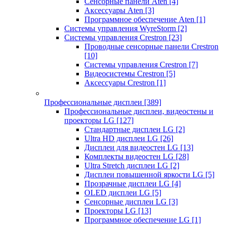
Сенсорные панели Aten
[4]
Аксессуары Aten
[3]
Программное обеспечение Aten
[1]
Системы управления WyreStorm
[2]
Системы управления Crestron
[23]
Проводные сенсорные панели Crestron
[10]
Системы управления Crestron
[7]
Видеосистемы Crestron
[5]
Аксессуары Crestron
[1]
Профессиональные дисплеи
[389]
Профессиональные дисплеи, видеостены и
проекторы LG
[127]
Стандартные дисплеи LG
[2]
Ultra HD дисплеи LG
[26]
Дисплеи для видеостен LG
[13]
Комплекты видеостен LG
[28]
Ultra Stretch дисплеи LG
[2]
Дисплеи повышенной яркости LG
[5]
Прозрачные дисплеи LG
[4]
OLED дисплеи LG
[5]
Сенсорные дисплеи LG
[3]
Проекторы LG
[13]
Программное обеспечение LG
[1]