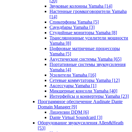
[20]
Звуковые колонны Yamaha
[14]
Настенные громкоговорители Yamaha
[14]
Спикерфоны Yamaha
[5]
Саундбары Yamaha
[3]
Студийные мониторы Yamaha
[8]
Трансляционные усилители мощности
Yamaha
[8]
Цифровые матричные процессоры
Yamaha
[5]
Акустические системы Yamaha
[65]
Портативные системы звукоусиления
Yamaha
[4]
Усилители Yamaha
[16]
Сетевые коммутаторы Yamaha
[12]
Аксессуары Yamaha
[1]
Микшерные консоли Yamaha
[40]
Интерфейсы и конвертеры Yamaha
[23]
Программное обеспечение Audinate Dante
Domain Manager
[9]
Лицензии DDM
[6]
Dante Virtual Soundcard
[3]
Оборудование звукоусиления Allen&Heath
[53]