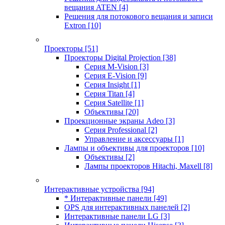
вещания ATEN
[4]
Решения для потокового вещания и записи
Extron
[10]
Проекторы
[51]
Проекторы Digital Projection
[38]
Серия M-Vision
[3]
Серия E-Vision
[9]
Серия Insight
[1]
Серия Titan
[4]
Серия Satellite
[1]
Объективы
[20]
Проекционные экраны Adeo
[3]
Серия Professional
[2]
Управление и аксессуары
[1]
Лампы и объективы для проекторов
[10]
Объективы
[2]
Лампы проекторов Hitachi, Maxell
[8]
Интерактивные устройства
[94]
* Интерактивные панели
[49]
OPS для интерактивных панелей
[2]
Интерактивные панели LG
[3]