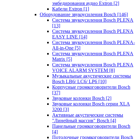
эмбедирования аудио Extron
[2]
Кабели Extron
[1]
Оборудование звукоусиления Bosch
[146]
Система звукоусиления Bosch PLENA
[13]
Система звукоусиления Bosch PLENA
EASY LINE
[14]
Система звукоусиления Bosch PLENA-
All-in-One
[5]
Система звукоусиления Bosch PLENA
Matrix
[5]
Система звукоусиления Bosch PLENA
VOICE ALARM SYSTEM
[8]
Музыкальные акустические системы
Bosch LB6/ LC6/ LP6
[10]
Корпусные громкоговорители Bosch
[37]
Звуковые колонки Bosch
[2]
Звуковые колонки Bosch серии XLA
3200
[3]
Активные акустические системы
"Линейный массив" Bosch
[4]
Панельные громкоговорители Bosch
[4]
Потолочные громкоговорители Bosch