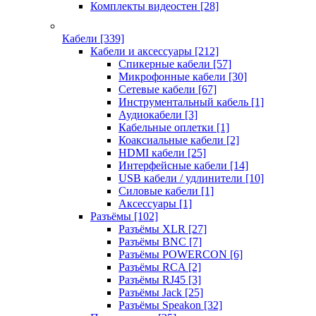
Комплекты видеостен
[28]
Кабели
[339]
Кабели и аксессуары
[212]
Спикерные кабели
[57]
Микрофонные кабели
[30]
Сетевые кабели
[67]
Инструментальный кабель
[1]
Аудиокабели
[3]
Кабельные оплетки
[1]
Коаксиальные кабели
[2]
HDMI кабели
[25]
Интерфейсные кабели
[14]
USB кабели / удлинители
[10]
Силовые кабели
[1]
Аксессуары
[1]
Разъёмы
[102]
Разъёмы XLR
[27]
Разъёмы BNC
[7]
Разъёмы POWERCON
[6]
Разъёмы RCA
[2]
Разъёмы RJ45
[3]
Разъёмы Jack
[25]
Разъёмы Speakon
[32]