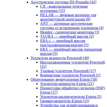
Акустические системы DS Proaudio
[42]
CX - коаксиальные точечные
источники
[15]
PILLAR — звуковые колонны для
архитектурной интеграции
[8]
ANT — активные акустические
системы со встроенным усилением
[4]
Monitor - сценические мониторы
[3]
TAURA — линейный массив
[2]
ERA-i — линейный массив
(инсталляционная версия)
[5]
ERA — линейный массив (прокатная
версия)
[5]
Усилители мощности Powersoft
[49]
Инсталляционные усилители Powersoft
[31]
Туровые усилители Powersoft
[17]
Компактные усилители Powersoft
[1]
Оборудование звукоусиления Extron
[58]
Усилители мощности Extron
[21]
Процессоры обработки сигналов (DSP)
Extron
[17]
Усилители-распределители Extron
[2]
Громкоговорители Extron
[15]
Устройства для деэмбедирования и