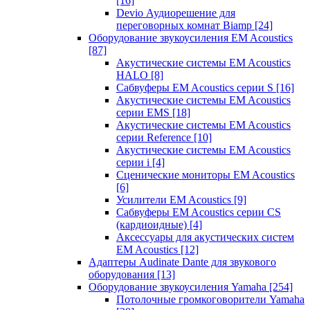
[16]
Devio Аудиорешение для
переговорных комнат Biamp
[24]
Оборудование звукоусиления EM Acoustics
[87]
Акустические системы EM Acoustics
HALO
[8]
Сабвуферы EM Acoustics серии S
[16]
Акустические системы EM Acoustics
серии EMS
[18]
Акустические системы EM Acoustics
серии Reference
[10]
Акустические системы EM Acoustics
серии i
[4]
Сценические мониторы EM Acoustics
[6]
Усилители EM Acoustics
[9]
Сабвуферы EM Acoustics серии CS
(кардиоидные)
[4]
Аксессуары для акустических систем
EM Acoustics
[12]
Адаптеры Audinate Dante для звукового
оборудования
[13]
Оборудование звукоусиления Yamaha
[254]
Потолочные громкоговорители Yamaha