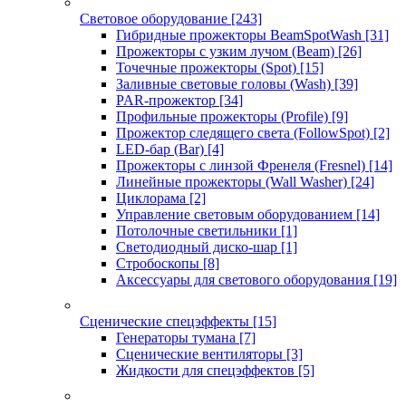
Световое оборудование
[243]
Гибридные прожекторы BeamSpotWash
[31]
Прожекторы с узким лучом (Beam)
[26]
Точечные прожекторы (Spot)
[15]
Заливные световые головы (Wash)
[39]
PAR-прожектор
[34]
Профильные прожекторы (Profile)
[9]
Прожектор следящего света (FollowSpot)
[2]
LED-бар (Bar)
[4]
Прожекторы с линзой Френеля (Fresnel)
[14]
Линейные прожекторы (Wall Washer)
[24]
Циклорама
[2]
Управление световым оборудованием
[14]
Потолочные светильники
[1]
Светодиодный диско-шар
[1]
Стробоскопы
[8]
Аксессуары для светового оборудования
[19]
Сценические спецэффекты
[15]
Генераторы тумана
[7]
Сценические вентиляторы
[3]
Жидкости для спецэффектов
[5]