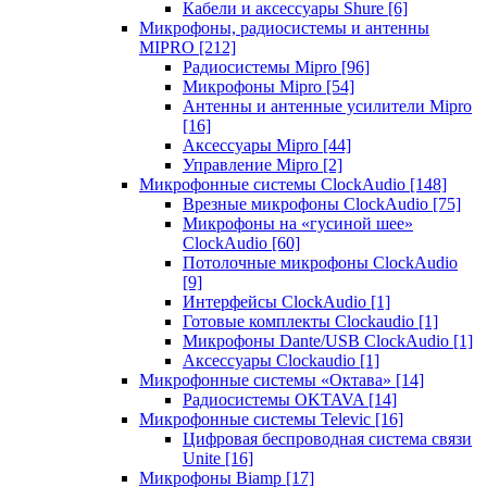
Кабели и аксессуары Shure
[6]
Микрофоны, радиосистемы и антенны
MIPRO
[212]
Радиосистемы Mipro
[96]
Микрофоны Mipro
[54]
Антенны и антенные усилители Mipro
[16]
Аксессуары Mipro
[44]
Управление Mipro
[2]
Микрофонные системы ClockAudio
[148]
Врезные микрофоны ClockAudio
[75]
Микрофоны на «гусиной шее»
ClockAudio
[60]
Потолочные микрофоны ClockAudio
[9]
Интерфейсы ClockAudio
[1]
Готовые комплекты Clockaudio
[1]
Микрофоны Dante/USB ClockAudio
[1]
Аксессуары Clockaudio
[1]
Микрофонные системы «Октава»
[14]
Радиосистемы OKTAVA
[14]
Микрофонные системы Televic
[16]
Цифровая беспроводная система связи
Unite
[16]
Микрофоны Biamp
[17]