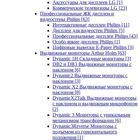
Аксессуары для дисплеев LG
[1]
Коммерческие телевизоры LG
[23]
Профессиональные ЖК дисплеи и
видеостены Philips
[63]
Интерактивные дисплеи Philips
[11]
Дисплеи для видеостен Philips
[5]
Профессиональные дисплеи Philips
[43]
Особо яркие дисплеи Philips
[1]
Цифровые вывески E-Paper Philips
[3]
Выдвижные мониторы Arthur Holm
[63]
Dynamic 1Н Складные мониторы
[3]
DB2 и DB3 Выдвижные мониторы с
наклоном
[6]
Dynamic2 Выдвижные мониторы с
наклоном
[3]
Dynamic X2 Выдвижные мониторы с
наклоном
[8]
DynamicX2Talk Выдвижные мониторы
с наклоном и выдвижным микрофоном
[2]
Dynamic 3 Мониторы с уникальным
механизмом трансформации
[6]
Dynamic3Reverse Мониторы с
подъемом из горизонтального
положения
[1]