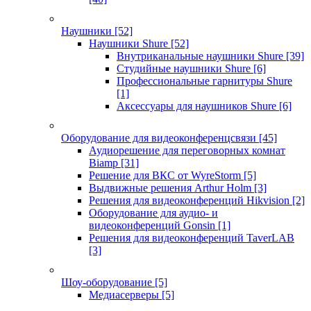
Наушники
[52]
Наушники Shure
[52]
Внутриканальные наушники Shure
[39]
Студийные наушники Shure
[6]
Профессиональные гарнитуры Shure
[1]
Аксессуары для наушников Shure
[6]
Оборудование для видеоконференцсвязи
[45]
Аудиорешение для переговорных комнат
Biamp
[31]
Решение для ВКС от WyreStorm
[5]
Выдвижные решения Arthur Holm
[3]
Решения для видеоконференций Hikvision
[2]
Оборудование для аудио- и
видеоконференций Gonsin
[1]
Решения для видеоконференций TaverLAB
[3]
Шоу-оборудование
[5]
Медиасерверы
[5]