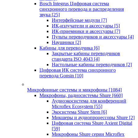
Bosch Integrus Цифровая система
синхронного перевода и распределения
звука
[25]
Интерфейсные модули
[7]
ИК-излучатели и аксессуары
[5]
ИК-приемники и аксессуары
[7]
Пульты переводчиков и аксессуары
[4]
Наушники
[2]
Кабины для переводчика
[6]
Закрытые кабины переводчиков
стандарта ISO 4043
[4]
Настольные кабины переводчиков
[2]
Цифровая ИК система синхронного
перевода Gonsin
[10]
Микрофонные системы и микрофоны
[1084]
Микрофоны, радиосистемы Shure
[660]
Аудиоэкосистема для конференций
Microflex Ecosystem
[55]
Экосистема Shure Stem
[6]
Микшеры и аудиопроцессоры Shure
[2]
Цифровая система Shure Axient Digital
[59]
Микрофоны Shure серии Microflex