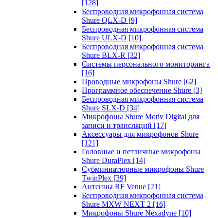
[128]
Беспроводная микрофонная система
Shure QLX-D
[9]
Беспроводная микрофонная система
Shure ULX-D
[10]
Беспроводная микрофонная система
Shure BLX-R
[32]
Системы персонального мониторинга
[16]
Проводные микрофоны Shure
[62]
Программное обеспечение Shure
[3]
Беспроводная микрофонная система
Shure SLX-D
[34]
Микрофоны Shure Motiv Digital для
записи и трансляций
[17]
Аксессуары для микрофонов Shure
[121]
Головные и петличные микрофоны
Shure DuraPlex
[14]
Субминиатюрные микрофоны Shure
TwinPlex
[39]
Антенны RF Venue
[21]
Беспроводная микрофонная система
Shure MXW NEXT 2
[16]
Микрофоны Shure Nexadyne
[10]