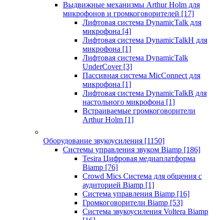
Выдвижные механизмы Arthur Holm для
микрофонов и громкоговорителей
[17]
Лифтовая система DynamicTalk для
микрофона
[4]
Лифтовая система DynamicTalkH для
микрофона
[1]
Лифтовая система DynamicTalk
UnderCover
[3]
Пассивная система MicConnect для
микрофона
[1]
Лифтовая система DynamicTalkB для
настольного микрофона
[1]
Встраиваемые громкоговорители
Arthur Holm
[1]
Оборудование звукоусиления
[1150]
Системы управления звуком Biamp
[186]
Tesira Цифровая медиаплатформа
Biamp
[76]
Crowd Mics Система для общения с
аудиторией Biamp
[1]
Система управления Biamp
[16]
Громкоговорители Biamp
[53]
Система звукоусиления Voltera Biamp