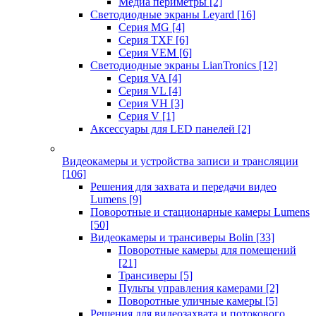
Медиа периметры
[2]
Светодиодные экраны Leyard
[16]
Серия MG
[4]
Серия TXF
[6]
Серия VEM
[6]
Светодиодные экраны LianTronics
[12]
Серия VA
[4]
Серия VL
[4]
Серия VH
[3]
Серия V
[1]
Аксессуары для LED панелей
[2]
Видеокамеры и устройства записи и трансляции
[106]
Решения для захвата и передачи видео
Lumens
[9]
Поворотные и стационарные камеры Lumens
[50]
Видеокамеры и трансиверы Bolin
[33]
Поворотные камеры для помещений
[21]
Трансиверы
[5]
Пульты управления камерами
[2]
Поворотные уличные камеры
[5]
Решения для видеозахвата и потокового