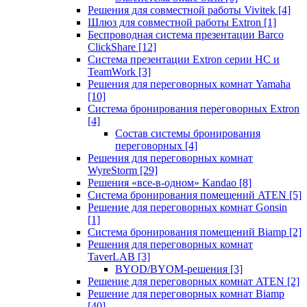
Решения для совместной работы Vivitek
[4]
Шлюз для совместной работы Extron
[1]
Беспроводная система презентации Barco
ClickShare
[12]
Система презентации Extron серии HC и
TeamWork
[3]
Решения для переговорных комнат Yamaha
[10]
Система бронирования переговорных Extron
[4]
Состав системы бронирования
переговорных
[4]
Решения для переговорных комнат
WyreStorm
[29]
Решения «все-в-одном» Kandao
[8]
Система бронирования помещений ATEN
[5]
Решение для переговорных комнат Gonsin
[1]
Система бронирования помещений Biamp
[2]
Решения для переговорных комнат
TaverLAB
[3]
BYOD/BYOM-решения
[3]
Решение для переговорных комнат ATEN
[2]
Решение для переговорных комнат Biamp
[40]