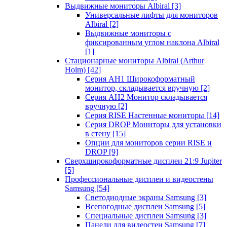
Выдвижные мониторы Albiral
[3]
Универсальные лифты для мониторов
Albiral
[2]
Выдвижные мониторы с
фиксированным углом наклона Albiral
[1]
Стационарные мониторы Albiral (Arthur
Holm)
[42]
Серия AH1 Широкоформатный
монитор, складывается вручную
[2]
Серия AH2 Монитор складывается
вручную
[2]
Серия RISE Настенные мониторы
[14]
Серия DROP Мониторы для установки
в стену
[15]
Опции для мониторов серии RISE и
DROP
[9]
Сверхширокоформатные дисплеи 21:9 Jupiter
[5]
Профессиональные дисплеи и видеостены
Samsung
[54]
Светодиодные экраны Samsung
[3]
Всепогодные дисплеи Samsung
[5]
Специальные дисплеи Samsung
[3]
Панели для видеостен Samsung
[7]