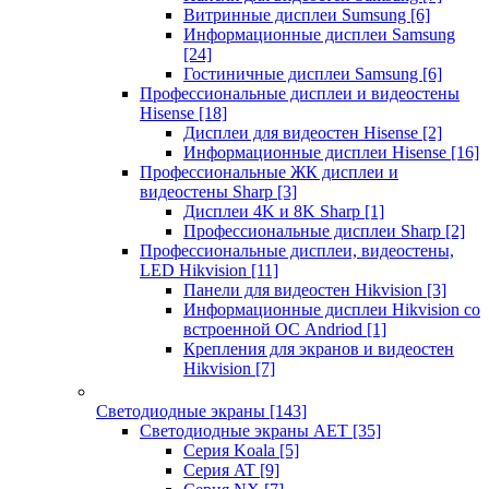
Витринные дисплеи Sumsung
[6]
Информационные дисплеи Samsung
[24]
Гостиничные дисплеи Samsung
[6]
Профессиональные дисплеи и видеостены
Hisense
[18]
Дисплеи для видеостен Hisense
[2]
Информационные дисплеи Hisense
[16]
Профессиональные ЖК дисплеи и
видеостены Sharp
[3]
Дисплеи 4K и 8K Sharp
[1]
Профессиональные дисплеи Sharp
[2]
Профессиональные дисплеи, видеостены,
LED Hikvision
[11]
Панели для видеостен Hikvision
[3]
Информационные дисплеи Hikvision со
встроенной ОС Andriod
[1]
Крепления для экранов и видеостен
Hikvision
[7]
Светодиодные экраны
[143]
Светодиодные экраны AET
[35]
Cерия Koala
[5]
Серия AT
[9]