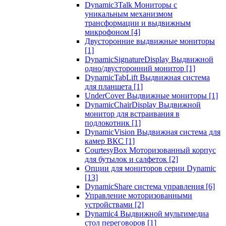
Dynamic3Talk Мониторы с
уникальным механизмом
трансформации и выдвижным
микрофоном
[4]
Двусторонние выдвижные мониторы
[1]
DynamicSignatureDisplay Выдвижной
одно/двусторонний монитор
[1]
DynamicTabLift Выдвижная система
для планшета
[1]
UnderCover Выдвижные мониторы
[1]
DynamicChairDisplay Выдвижной
монитор для встраивания в
подлокотник
[1]
DynamicVision Выдвижная система для
камер ВКС
[1]
CourtesyBox Моторизованный корпус
для бутылок и салфеток
[2]
Опции для мониторов серии Dynamic
[13]
DynamicShare система управления
[6]
Управление моторизованными
устройствами
[2]
Dynamic4 Выдвижной мультимедиа
стол переговоров
[1]