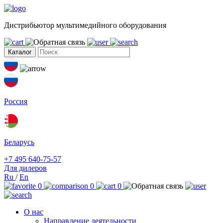
Дистрибьютор мультимедийного оборудования
Каталог
Россия
Беларусь
+7 495 640-75-57
Для дилеров
Ru
/
En
0
0
0
О нас
Направление деятельности