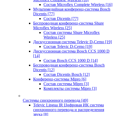
Состав Microflex Complete Wireless
[16]
Мультимедийная конференц-система Bosch
Dicentis
[77]
Состав Dicentis
[77]
Беспроводная конференц-система Shure
Microflex Wireless
[25]
Состав системы Shure Microflex
Wireless
[25]
Дискуссионная система Televic D-Cerno
[19]
Состав Televic D-Cerno
[19]
Дискуссионная система Bosch CCS 1000 D
[14]
Состав Bosch CCS 1000 D
[14]
Беспроводная конференц-система Bosch
Dicentis
[12]
Состав Dicentis Bosch
[12]
Конференц-системы Mipro
[6]
Состав системы Mipro
[3]
Комплекты системы Mipro
[3]
Системы синхронного перевода
[49]
Televic Lingua IR Цифровая ИК система
синхронного перевода и распределения
звука
[8]