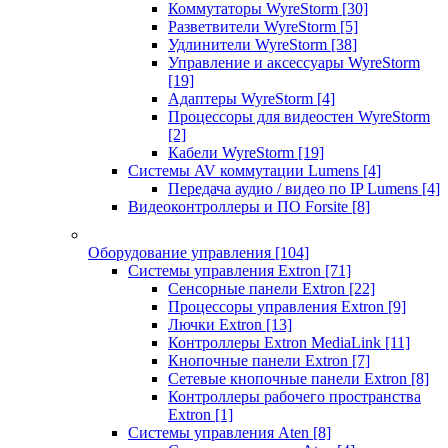
Коммутаторы WyreStorm
[30]
Разветвители WyreStorm
[5]
Удлинители WyreStorm
[38]
Управление и аксессуары WyreStorm
[19]
Адаптеры WyreStorm
[4]
Процессоры для видеостен WyreStorm
[2]
Кабели WyreStorm
[19]
Системы AV коммутации Lumens
[4]
Передача аудио / видео по IP Lumens
[4]
Видеоконтроллеры и ПО Forsite
[8]
Оборудование управления
[104]
Системы управления Extron
[71]
Сенсорные панели Extron
[22]
Процессоры управления Extron
[9]
Лючки Extron
[13]
Контроллеры Extron MediaLink
[11]
Кнопочные панели Extron
[7]
Сетевые кнопочные панели Extron
[8]
Контроллеры рабочего пространства
Extron
[1]
Системы управления Aten
[8]