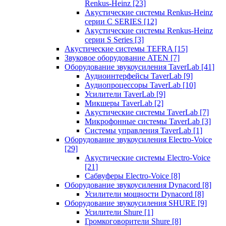
Renkus-Heinz
[23]
Акустические системы Renkus-Heinz
серии C SERIES
[12]
Акустические системы Renkus-Heinz
серии S Series
[3]
Акустические системы TEFRA
[15]
Звуковое оборудование ATEN
[7]
Оборудование звукоусиления TaverLab
[41]
Аудиоинтерфейсы TaverLab
[9]
Аудиопроцессоры TaverLab
[10]
Усилители TaverLab
[9]
Микшеры TaverLab
[2]
Акустические системы TaverLab
[7]
Микрофонные системы TaverLab
[3]
Системы управления TaverLab
[1]
Оборудование звукоусиления Electro-Voice
[29]
Акустические системы Electro-Voice
[21]
Сабвуферы Electro-Voice
[8]
Оборудование звукоусиления Dynacord
[8]
Усилители мощности Dynacord
[8]
Оборудование звукоусиления SHURE
[9]
Усилители Shure
[1]
Громкоговорители Shure
[8]