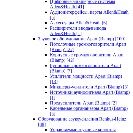
Цифровые микшерные системы
Allen&Heath
[41]
Аудиоинтерфейсы, карты Allen&Heath
[5]
Аксессуары Allen&Heath
[6]
Расширители ввода/вывода
Allen&Heath
[1]
Звуковое оборудование Apart (Biamp)
[100]
Потолочные громкоговорители Apart
(Biamp)
[27]
Корпусные громкоговорители Apart
(Biamp)
[42]
Рупорные громкоговорители Apart
(Biamp)
[7]
Усилители мощности Apart (Biamp)
[13]
Микшеры-усилители Apart (Biamp)
[3]
Источники аудиосигнала Apart (Biamp)
[1]
Предусилители Apart (Biamp)
[2]
Кабельные органайзеры Apart (Biamp)
[5]
Оборудование звукоусиления Renkus-Heinz
[38]
Управляемые звуковые колонны