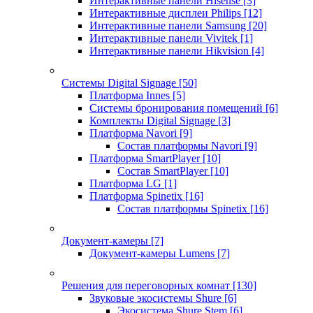
Интерактивные панели Hisense
[3]
Интерактивные дисплеи Philips
[12]
Интерактивные панели Samsung
[20]
Интерактивные панели Vivitek
[1]
Интерактивные панели Hikvision
[4]
Системы Digital Signage
[50]
Платформа Innes
[5]
Системы бронирования помещений
[6]
Комплекты Digital Signage
[3]
Платформа Navori
[9]
Состав платформы Navori
[9]
Платформа SmartPlayer
[10]
Состав SmartPlayer
[10]
Платформа LG
[1]
Платформа Spinetix
[16]
Состав платформы Spinetix
[16]
Документ-камеры
[7]
Документ-камеры Lumens
[7]
Решения для переговорных комнат
[130]
Звуковые экосистемы Shure
[6]
Экосистема Shure Stem
[6]