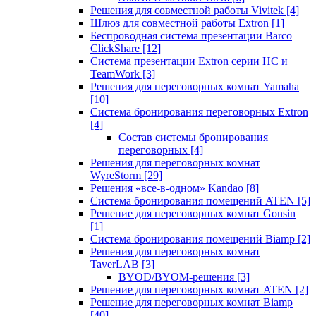
Решения для совместной работы Vivitek
[4]
Шлюз для совместной работы Extron
[1]
Беспроводная система презентации Barco
ClickShare
[12]
Система презентации Extron серии HC и
TeamWork
[3]
Решения для переговорных комнат Yamaha
[10]
Система бронирования переговорных Extron
[4]
Состав системы бронирования
переговорных
[4]
Решения для переговорных комнат
WyreStorm
[29]
Решения «все-в-одном» Kandao
[8]
Система бронирования помещений ATEN
[5]
Решение для переговорных комнат Gonsin
[1]
Система бронирования помещений Biamp
[2]
Решения для переговорных комнат
TaverLAB
[3]
BYOD/BYOM-решения
[3]
Решение для переговорных комнат ATEN
[2]
Решение для переговорных комнат Biamp
[40]