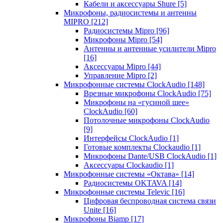
Кабели и аксессуары Shure
[5]
Микрофоны, радиосистемы и антенны
MIPRO
[212]
Радиосистемы Mipro
[96]
Микрофоны Mipro
[54]
Антенны и антенные усилители Mipro
[16]
Аксессуары Mipro
[44]
Управление Mipro
[2]
Микрофонные системы ClockAudio
[148]
Врезные микрофоны ClockAudio
[75]
Микрофоны на «гусиной шее»
ClockAudio
[60]
Потолочные микрофоны ClockAudio
[9]
Интерфейсы ClockAudio
[1]
Готовые комплекты Clockaudio
[1]
Микрофоны Dante/USB ClockAudio
[1]
Аксессуары Clockaudio
[1]
Микрофонные системы «Октава»
[14]
Радиосистемы OKTAVA
[14]
Микрофонные системы Televic
[16]
Цифровая беспроводная система связи
Unite
[16]
Микрофоны Biamp
[17]