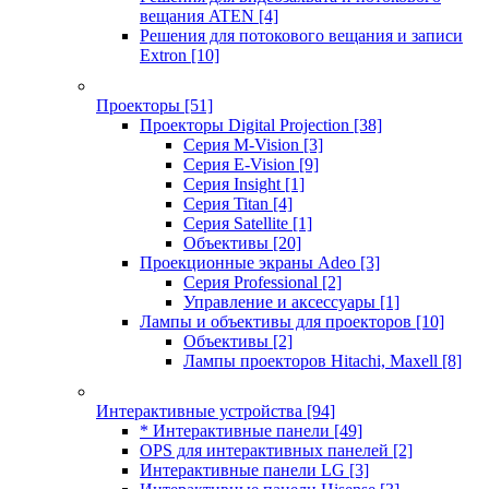
вещания ATEN
[4]
Решения для потокового вещания и записи
Extron
[10]
Проекторы
[51]
Проекторы Digital Projection
[38]
Серия M-Vision
[3]
Серия E-Vision
[9]
Серия Insight
[1]
Серия Titan
[4]
Серия Satellite
[1]
Объективы
[20]
Проекционные экраны Adeo
[3]
Серия Professional
[2]
Управление и аксессуары
[1]
Лампы и объективы для проекторов
[10]
Объективы
[2]
Лампы проекторов Hitachi, Maxell
[8]
Интерактивные устройства
[94]
* Интерактивные панели
[49]
OPS для интерактивных панелей
[2]
Интерактивные панели LG
[3]