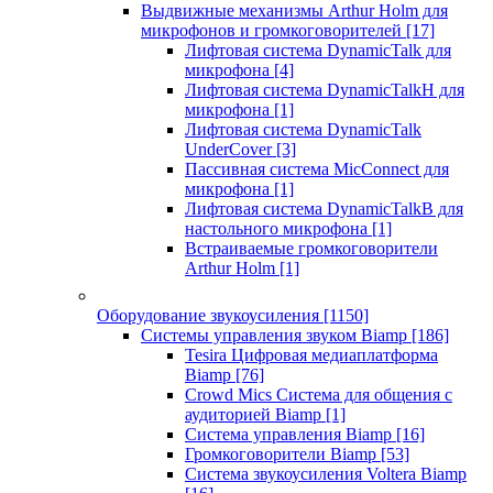
Выдвижные механизмы Arthur Holm для
микрофонов и громкоговорителей
[17]
Лифтовая система DynamicTalk для
микрофона
[4]
Лифтовая система DynamicTalkH для
микрофона
[1]
Лифтовая система DynamicTalk
UnderCover
[3]
Пассивная система MicConnect для
микрофона
[1]
Лифтовая система DynamicTalkB для
настольного микрофона
[1]
Встраиваемые громкоговорители
Arthur Holm
[1]
Оборудование звукоусиления
[1150]
Системы управления звуком Biamp
[186]
Tesira Цифровая медиаплатформа
Biamp
[76]
Crowd Mics Система для общения с
аудиторией Biamp
[1]
Система управления Biamp
[16]
Громкоговорители Biamp
[53]
Система звукоусиления Voltera Biamp