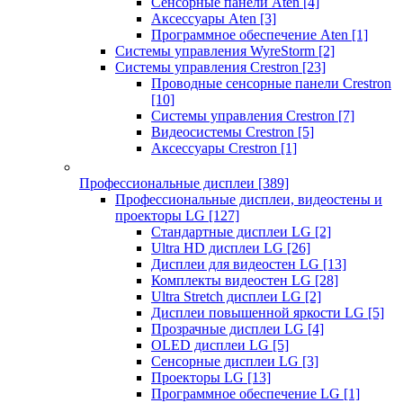
Сенсорные панели Aten
[4]
Аксессуары Aten
[3]
Программное обеспечение Aten
[1]
Системы управления WyreStorm
[2]
Системы управления Crestron
[23]
Проводные сенсорные панели Crestron
[10]
Системы управления Crestron
[7]
Видеосистемы Crestron
[5]
Аксессуары Crestron
[1]
Профессиональные дисплеи
[389]
Профессиональные дисплеи, видеостены и
проекторы LG
[127]
Стандартные дисплеи LG
[2]
Ultra HD дисплеи LG
[26]
Дисплеи для видеостен LG
[13]
Комплекты видеостен LG
[28]
Ultra Stretch дисплеи LG
[2]
Дисплеи повышенной яркости LG
[5]
Прозрачные дисплеи LG
[4]
OLED дисплеи LG
[5]
Сенсорные дисплеи LG
[3]
Проекторы LG
[13]
Программное обеспечение LG
[1]