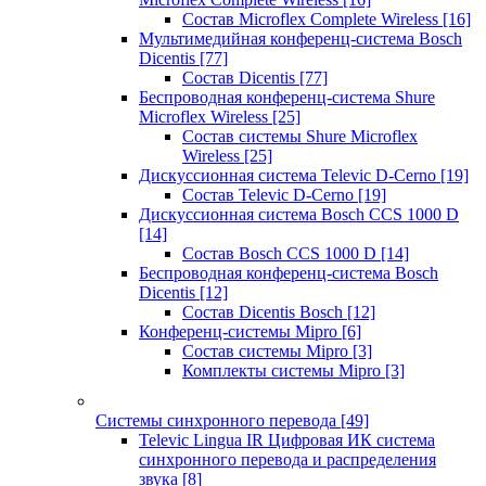
Состав Microflex Complete Wireless
[16]
Мультимедийная конференц-система Bosch
Dicentis
[77]
Состав Dicentis
[77]
Беспроводная конференц-система Shure
Microflex Wireless
[25]
Состав системы Shure Microflex
Wireless
[25]
Дискуссионная система Televic D-Cerno
[19]
Состав Televic D-Cerno
[19]
Дискуссионная система Bosch CCS 1000 D
[14]
Состав Bosch CCS 1000 D
[14]
Беспроводная конференц-система Bosch
Dicentis
[12]
Состав Dicentis Bosch
[12]
Конференц-системы Mipro
[6]
Состав системы Mipro
[3]
Комплекты системы Mipro
[3]
Системы синхронного перевода
[49]
Televic Lingua IR Цифровая ИК система
синхронного перевода и распределения
звука
[8]