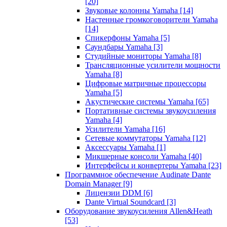
[20]
Звуковые колонны Yamaha
[14]
Настенные громкоговорители Yamaha
[14]
Спикерфоны Yamaha
[5]
Саундбары Yamaha
[3]
Студийные мониторы Yamaha
[8]
Трансляционные усилители мощности
Yamaha
[8]
Цифровые матричные процессоры
Yamaha
[5]
Акустические системы Yamaha
[65]
Портативные системы звукоусиления
Yamaha
[4]
Усилители Yamaha
[16]
Сетевые коммутаторы Yamaha
[12]
Аксессуары Yamaha
[1]
Микшерные консоли Yamaha
[40]
Интерфейсы и конвертеры Yamaha
[23]
Программное обеспечение Audinate Dante
Domain Manager
[9]
Лицензии DDM
[6]
Dante Virtual Soundcard
[3]
Оборудование звукоусиления Allen&Heath
[53]