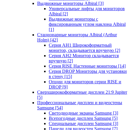
Выдвижные мониторы Albiral
[3]
Универсальные лифты для мониторов
Albiral
[2]
Выдвижные мониторы с
фиксированным углом наклона Albiral
[1]
Стационарные мониторы Albiral (Arthur
Holm)
[42]
Серия AH1 Широкоформатный
монитор, складывается вручную
[2]
Серия AH2 Монитор складывается
вручную
[2]
Серия RISE Настенные мониторы
[14]
Серия DROP Мониторы для установки
в стену
[15]
Опции для мониторов серии RISE и
DROP
[9]
Сверхширокоформатные дисплеи 21:9 Jupiter
[5]
Профессиональные дисплеи и видеостены
Samsung
[54]
Светодиодные экраны Samsung
[3]
Всепогодные дисплеи Samsung
[5]
Специальные дисплеи Samsung
[3]
Панели для видеостен Samsung
[7]