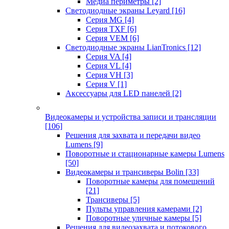
Медиа периметры
[2]
Светодиодные экраны Leyard
[16]
Серия MG
[4]
Серия TXF
[6]
Серия VEM
[6]
Светодиодные экраны LianTronics
[12]
Серия VA
[4]
Серия VL
[4]
Серия VH
[3]
Серия V
[1]
Аксессуары для LED панелей
[2]
Видеокамеры и устройства записи и трансляции
[106]
Решения для захвата и передачи видео
Lumens
[9]
Поворотные и стационарные камеры Lumens
[50]
Видеокамеры и трансиверы Bolin
[33]
Поворотные камеры для помещений
[21]
Трансиверы
[5]
Пульты управления камерами
[2]
Поворотные уличные камеры
[5]
Решения для видеозахвата и потокового