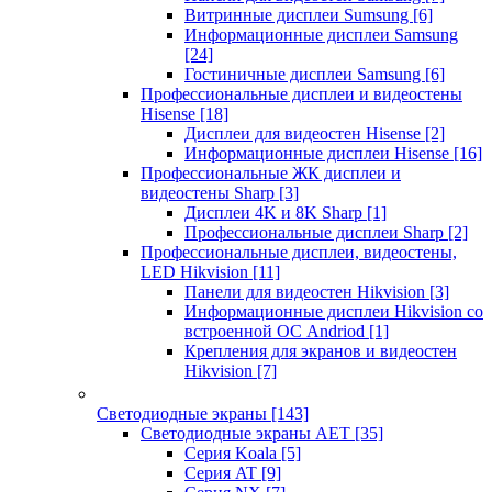
Витринные дисплеи Sumsung
[6]
Информационные дисплеи Samsung
[24]
Гостиничные дисплеи Samsung
[6]
Профессиональные дисплеи и видеостены
Hisense
[18]
Дисплеи для видеостен Hisense
[2]
Информационные дисплеи Hisense
[16]
Профессиональные ЖК дисплеи и
видеостены Sharp
[3]
Дисплеи 4K и 8K Sharp
[1]
Профессиональные дисплеи Sharp
[2]
Профессиональные дисплеи, видеостены,
LED Hikvision
[11]
Панели для видеостен Hikvision
[3]
Информационные дисплеи Hikvision со
встроенной ОС Andriod
[1]
Крепления для экранов и видеостен
Hikvision
[7]
Светодиодные экраны
[143]
Светодиодные экраны AET
[35]
Cерия Koala
[5]
Серия AT
[9]