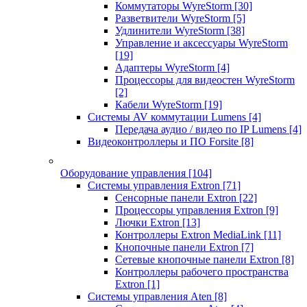
Коммутаторы WyreStorm
[30]
Разветвители WyreStorm
[5]
Удлинители WyreStorm
[38]
Управление и аксессуары WyreStorm
[19]
Адаптеры WyreStorm
[4]
Процессоры для видеостен WyreStorm
[2]
Кабели WyreStorm
[19]
Системы AV коммутации Lumens
[4]
Передача аудио / видео по IP Lumens
[4]
Видеоконтроллеры и ПО Forsite
[8]
Оборудование управления
[104]
Системы управления Extron
[71]
Сенсорные панели Extron
[22]
Процессоры управления Extron
[9]
Лючки Extron
[13]
Контроллеры Extron MediaLink
[11]
Кнопочные панели Extron
[7]
Сетевые кнопочные панели Extron
[8]
Контроллеры рабочего пространства
Extron
[1]
Системы управления Aten
[8]