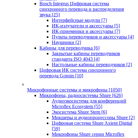
Bosch Integrus Цифровая система
синхронного перевода и распределения
звука
[25]
Интерфейсные модули
[7]
ИК-излучатели и аксессуары
[5]
ИК-приемники и аксессуары
[7]
Пульты переводчиков и аксессуары
[4]
Наушники
[2]
Кабины для переводчика
[6]
Закрытые кабины переводчиков
стандарта ISO 4043
[4]
Настольные кабины переводчиков
[2]
Цифровая ИК система синхронного
перевода Gonsin
[10]
Микрофонные системы и микрофоны
[1050]
Микрофоны, радиосистемы Shure
[626]
Аудиоэкосистема для конференций
Microflex Ecosystem
[55]
Экосистема Shure Stem
[6]
Микшеры и аудиопроцессоры Shure
[2]
Цифровая система Shure Axient Digital
[59]
Микрофоны Shure серии Microflex