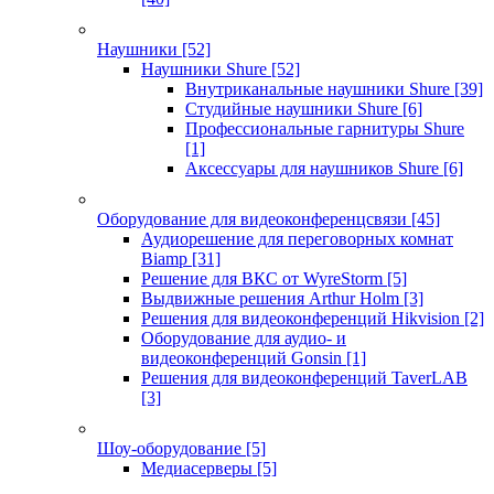
Наушники
[52]
Наушники Shure
[52]
Внутриканальные наушники Shure
[39]
Студийные наушники Shure
[6]
Профессиональные гарнитуры Shure
[1]
Аксессуары для наушников Shure
[6]
Оборудование для видеоконференцсвязи
[45]
Аудиорешение для переговорных комнат
Biamp
[31]
Решение для ВКС от WyreStorm
[5]
Выдвижные решения Arthur Holm
[3]
Решения для видеоконференций Hikvision
[2]
Оборудование для аудио- и
видеоконференций Gonsin
[1]
Решения для видеоконференций TaverLAB
[3]
Шоу-оборудование
[5]
Медиасерверы
[5]