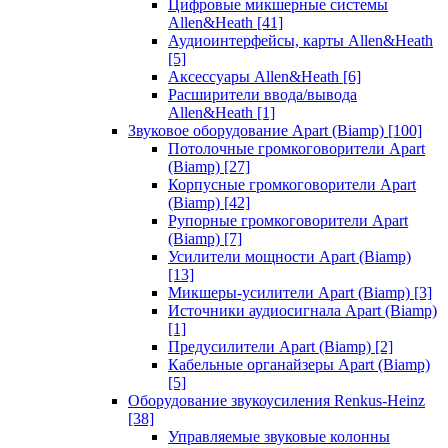
Цифровые микшерные системы
Allen&Heath
[41]
Аудиоинтерфейсы, карты Allen&Heath
[5]
Аксессуары Allen&Heath
[6]
Расширители ввода/вывода
Allen&Heath
[1]
Звуковое оборудование Apart (Biamp)
[100]
Потолочные громкоговорители Apart
(Biamp)
[27]
Корпусные громкоговорители Apart
(Biamp)
[42]
Рупорные громкоговорители Apart
(Biamp)
[7]
Усилители мощности Apart (Biamp)
[13]
Микшеры-усилители Apart (Biamp)
[3]
Источники аудиосигнала Apart (Biamp)
[1]
Предусилители Apart (Biamp)
[2]
Кабельные органайзеры Apart (Biamp)
[5]
Оборудование звукоусиления Renkus-Heinz
[38]
Управляемые звуковые колонны