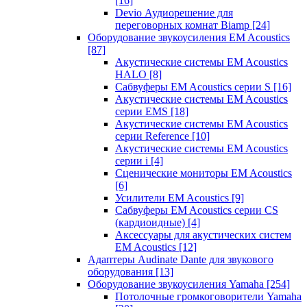
[16]
Devio Аудиорешение для
переговорных комнат Biamp
[24]
Оборудование звукоусиления EM Acoustics
[87]
Акустические системы EM Acoustics
HALO
[8]
Сабвуферы EM Acoustics серии S
[16]
Акустические системы EM Acoustics
серии EMS
[18]
Акустические системы EM Acoustics
серии Reference
[10]
Акустические системы EM Acoustics
серии i
[4]
Сценические мониторы EM Acoustics
[6]
Усилители EM Acoustics
[9]
Сабвуферы EM Acoustics серии CS
(кардиоидные)
[4]
Аксессуары для акустических систем
EM Acoustics
[12]
Адаптеры Audinate Dante для звукового
оборудования
[13]
Оборудование звукоусиления Yamaha
[254]
Потолочные громкоговорители Yamaha