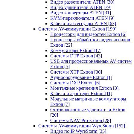
Видео разветвители ATEN
[30]
Видео удлинители ATEN
[79]
Видео конвертеры ATEN
[31]
KVM-переключатели ATEN
[9]
Кабели и аксессуары ATEN
[63]
Системы AV-коммутации Extron
[199]
Процессоры для видеостен Extron
[6]
Процессоры обработки видеосигналов
Extron
[22]
Коммутаторы Extron
[17]
Системы DTP Extron
[43]
USB для профессиональных AV-систем
Extron
[5]
Системы XTP Extron
[30]
Аудиооборудование Extron
[1]
Системы DXP Extron
[6]
Монтажные крепления Extron
[3]
Кабели и адаптеры Extron
[11]
Модульные матричные коммутаторы
Extron
[7]
Оптоволоконные удлинители Extron
[20]
Системы NAV Pro Extron
[28]
Системы AV-коммутации WyreStorm
[152]
Видео по IP WyreStorm
[35]