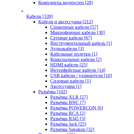
Комплекты видеостен
[28]
Кабели
[339]
Кабели и аксессуары
[212]
Спикерные кабели
[57]
Микрофонные кабели
[30]
Сетевые кабели
[67]
Инструментальный кабель
[1]
Аудиокабели
[3]
Кабельные оплетки
[1]
Коаксиальные кабели
[2]
HDMI кабели
[25]
Интерфейсные кабели
[14]
USB кабели / удлинители
[10]
Силовые кабели
[1]
Аксессуары
[1]
Разъёмы
[102]
Разъёмы XLR
[27]
Разъёмы BNC
[7]
Разъёмы POWERCON
[6]
Разъёмы RCA
[2]
Разъёмы RJ45
[3]
Разъёмы Jack
[25]
Разъёмы Speakon
[32]