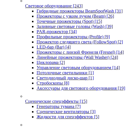
Световое оборудование
[243]
Гибридные прожекторы BeamSpotWash
[31]
Прожекторы с узким лучом (Beam)
[26]
Точечные прожекторы (Spot)
[15]
Заливные световые головы (Wash)
[39]
PAR-прожектор
[34]
Профильные прожекторы (Profile)
[9]
Прожектор следящего света (FollowSpot)
[2]
LED-бар (Bar)
[4]
Прожекторы с линзой Френеля (Fresnel)
[14]
Линейные прожекторы (Wall Washer)
[24]
Циклорама
[2]
Управление световым оборудованием
[14]
Потолочные светильники
[1]
Светодиодный диско-шар
[1]
Стробоскопы
[8]
Аксессуары для светового оборудования
[19]
Сценические спецэффекты
[15]
Генераторы тумана
[7]
Сценические вентиляторы
[3]
Жидкости для спецэффектов
[5]