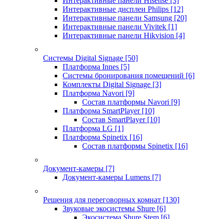
Интерактивные панели Hisense
[3]
Интерактивные дисплеи Philips
[12]
Интерактивные панели Samsung
[20]
Интерактивные панели Vivitek
[1]
Интерактивные панели Hikvision
[4]
Системы Digital Signage
[50]
Платформа Innes
[5]
Системы бронирования помещений
[6]
Комплекты Digital Signage
[3]
Платформа Navori
[9]
Состав платформы Navori
[9]
Платформа SmartPlayer
[10]
Состав SmartPlayer
[10]
Платформа LG
[1]
Платформа Spinetix
[16]
Состав платформы Spinetix
[16]
Документ-камеры
[7]
Документ-камеры Lumens
[7]
Решения для переговорных комнат
[130]
Звуковые экосистемы Shure
[6]
Экосистема Shure Stem
[6]