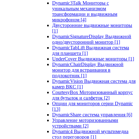
Dynamic3Talk Мониторы с
уникальным механизмом
трансформации и выдвижным
микрофоном
[4]
Двусторонние выдвижные мониторы
[1]
DynamicSignatureDisplay Выдвижной
одно/двусторонний монитор
[1]
DynamicTabLift Выдвижная система
для планшета
[1]
UnderCover Выдвижные мониторы
[1]
DynamicChairDisplay Выдвижной
монитор для встраивания в
подлокотник
[1]
DynamicVision Выдвижная система для
камер ВКС
[1]
CourtesyBox Моторизованный корпус
для бутылок и салфеток
[2]
Опции для мониторов серии Dynamic
[13]
DynamicShare система управления
[6]
Управление моторизованными
устройствами
[2]
Dynamic4 Выдвижной мультимедиа
стол переговоров
[1]