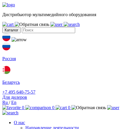
Дистрибьютор мультимедийного оборудования
Каталог
Россия
Беларусь
+7 495 640-75-57
Для дилеров
Ru
/
En
0
0
0
О нас
Направление деятельности