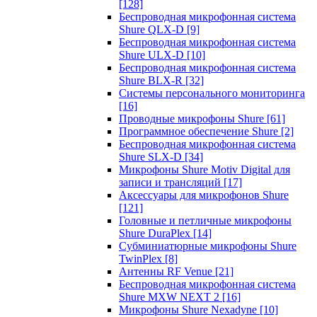
[128]
Беспроводная микрофонная система
Shure QLX-D
[9]
Беспроводная микрофонная система
Shure ULX-D
[10]
Беспроводная микрофонная система
Shure BLX-R
[32]
Системы персонального мониторинга
[16]
Проводные микрофоны Shure
[61]
Программное обеспечение Shure
[2]
Беспроводная микрофонная система
Shure SLX-D
[34]
Микрофоны Shure Motiv Digital для
записи и трансляций
[17]
Аксессуары для микрофонов Shure
[121]
Головные и петличные микрофоны
Shure DuraPlex
[14]
Субминиатюрные микрофоны Shure
TwinPlex
[8]
Антенны RF Venue
[21]
Беспроводная микрофонная система
Shure MXW NEXT 2
[16]
Микрофоны Shure Nexadyne
[10]