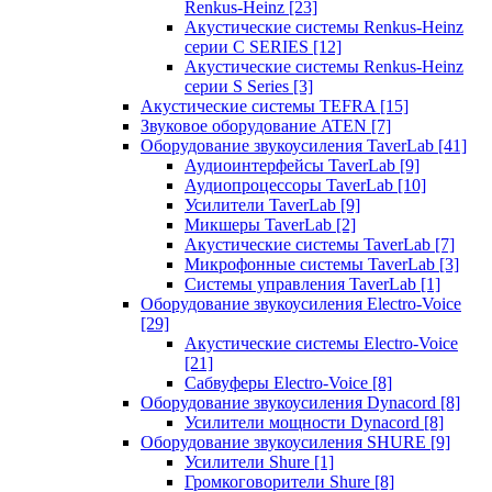
Renkus-Heinz
[23]
Акустические системы Renkus-Heinz
серии C SERIES
[12]
Акустические системы Renkus-Heinz
серии S Series
[3]
Акустические системы TEFRA
[15]
Звуковое оборудование ATEN
[7]
Оборудование звукоусиления TaverLab
[41]
Аудиоинтерфейсы TaverLab
[9]
Аудиопроцессоры TaverLab
[10]
Усилители TaverLab
[9]
Микшеры TaverLab
[2]
Акустические системы TaverLab
[7]
Микрофонные системы TaverLab
[3]
Системы управления TaverLab
[1]
Оборудование звукоусиления Electro-Voice
[29]
Акустические системы Electro-Voice
[21]
Сабвуферы Electro-Voice
[8]
Оборудование звукоусиления Dynacord
[8]
Усилители мощности Dynacord
[8]
Оборудование звукоусиления SHURE
[9]
Усилители Shure
[1]
Громкоговорители Shure
[8]