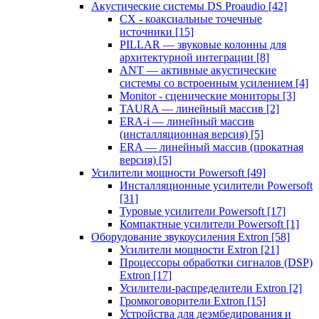
Акустические системы DS Proaudio
[42]
CX - коаксиальные точечные
источники
[15]
PILLAR — звуковые колонны для
архитектурной интеграции
[8]
ANT — активные акустические
системы со встроенным усилением
[4]
Monitor - сценические мониторы
[3]
TAURA — линейный массив
[2]
ERA-i — линейный массив
(инсталляционная версия)
[5]
ERA — линейный массив (прокатная
версия)
[5]
Усилители мощности Powersoft
[49]
Инсталляционные усилители Powersoft
[31]
Туровые усилители Powersoft
[17]
Компактные усилители Powersoft
[1]
Оборудование звукоусиления Extron
[58]
Усилители мощности Extron
[21]
Процессоры обработки сигналов (DSP)
Extron
[17]
Усилители-распределители Extron
[2]
Громкоговорители Extron
[15]
Устройства для деэмбедирования и