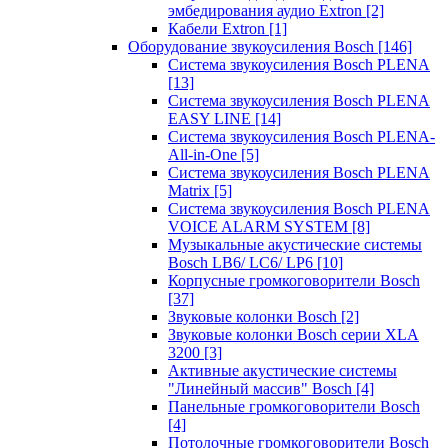
эмбедирования аудио Extron
[2]
Кабели Extron
[1]
Оборудование звукоусиления Bosch
[146]
Система звукоусиления Bosch PLENA
[13]
Система звукоусиления Bosch PLENA
EASY LINE
[14]
Система звукоусиления Bosch PLENA-
All-in-One
[5]
Система звукоусиления Bosch PLENA
Matrix
[5]
Система звукоусиления Bosch PLENA
VOICE ALARM SYSTEM
[8]
Музыкальные акустические системы
Bosch LB6/ LC6/ LP6
[10]
Корпусные громкоговорители Bosch
[37]
Звуковые колонки Bosch
[2]
Звуковые колонки Bosch серии XLA
3200
[3]
Активные акустические системы
"Линейный массив" Bosch
[4]
Панельные громкоговорители Bosch
[4]
Потолочные громкоговорители Bosch