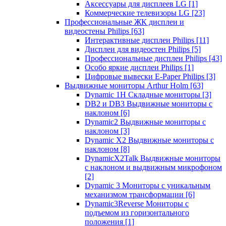
Аксессуары для дисплеев LG
[1]
Коммерческие телевизоры LG
[23]
Профессиональные ЖК дисплеи и
видеостены Philips
[63]
Интерактивные дисплеи Philips
[11]
Дисплеи для видеостен Philips
[5]
Профессиональные дисплеи Philips
[43]
Особо яркие дисплеи Philips
[1]
Цифровые вывески E-Paper Philips
[3]
Выдвижные мониторы Arthur Holm
[63]
Dynamic 1Н Складные мониторы
[3]
DB2 и DB3 Выдвижные мониторы с
наклоном
[6]
Dynamic2 Выдвижные мониторы с
наклоном
[3]
Dynamic X2 Выдвижные мониторы с
наклоном
[8]
DynamicX2Talk Выдвижные мониторы
с наклоном и выдвижным микрофоном
[2]
Dynamic 3 Мониторы с уникальным
механизмом трансформации
[6]
Dynamic3Reverse Мониторы с
подъемом из горизонтального
положения
[1]