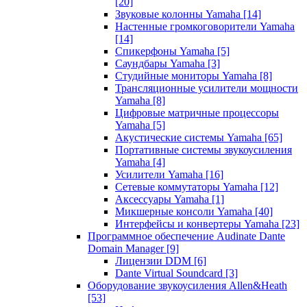
[20]
Звуковые колонны Yamaha
[14]
Настенные громкоговорители Yamaha
[14]
Спикерфоны Yamaha
[5]
Саундбары Yamaha
[3]
Студийные мониторы Yamaha
[8]
Трансляционные усилители мощности
Yamaha
[8]
Цифровые матричные процессоры
Yamaha
[5]
Акустические системы Yamaha
[65]
Портативные системы звукоусиления
Yamaha
[4]
Усилители Yamaha
[16]
Сетевые коммутаторы Yamaha
[12]
Аксессуары Yamaha
[1]
Микшерные консоли Yamaha
[40]
Интерфейсы и конвертеры Yamaha
[23]
Программное обеспечение Audinate Dante
Domain Manager
[9]
Лицензии DDM
[6]
Dante Virtual Soundcard
[3]
Оборудование звукоусиления Allen&Heath
[53]