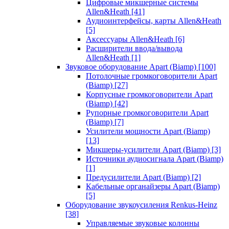
Цифровые микшерные системы
Allen&Heath
[41]
Аудиоинтерфейсы, карты Allen&Heath
[5]
Аксессуары Allen&Heath
[6]
Расширители ввода/вывода
Allen&Heath
[1]
Звуковое оборудование Apart (Biamp)
[100]
Потолочные громкоговорители Apart
(Biamp)
[27]
Корпусные громкоговорители Apart
(Biamp)
[42]
Рупорные громкоговорители Apart
(Biamp)
[7]
Усилители мощности Apart (Biamp)
[13]
Микшеры-усилители Apart (Biamp)
[3]
Источники аудиосигнала Apart (Biamp)
[1]
Предусилители Apart (Biamp)
[2]
Кабельные органайзеры Apart (Biamp)
[5]
Оборудование звукоусиления Renkus-Heinz
[38]
Управляемые звуковые колонны