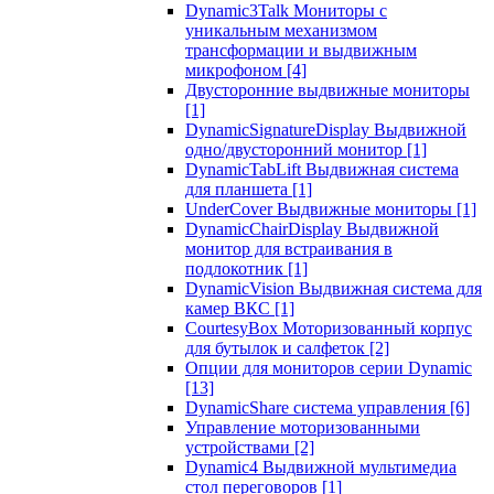
Dynamic3Talk Мониторы с
уникальным механизмом
трансформации и выдвижным
микрофоном
[4]
Двусторонние выдвижные мониторы
[1]
DynamicSignatureDisplay Выдвижной
одно/двусторонний монитор
[1]
DynamicTabLift Выдвижная система
для планшета
[1]
UnderCover Выдвижные мониторы
[1]
DynamicChairDisplay Выдвижной
монитор для встраивания в
подлокотник
[1]
DynamicVision Выдвижная система для
камер ВКС
[1]
CourtesyBox Моторизованный корпус
для бутылок и салфеток
[2]
Опции для мониторов серии Dynamic
[13]
DynamicShare система управления
[6]
Управление моторизованными
устройствами
[2]
Dynamic4 Выдвижной мультимедиа
стол переговоров
[1]