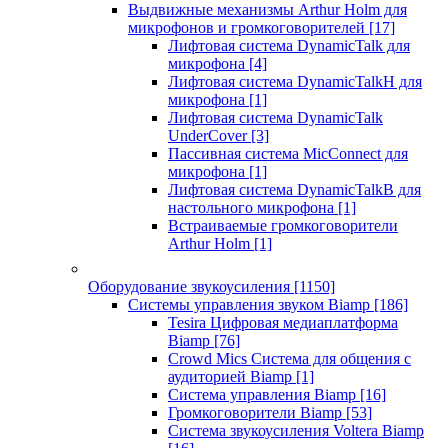
Выдвижные механизмы Arthur Holm для
микрофонов и громкоговорителей
[17]
Лифтовая система DynamicTalk для
микрофона
[4]
Лифтовая система DynamicTalkH для
микрофона
[1]
Лифтовая система DynamicTalk
UnderCover
[3]
Пассивная система MicConnect для
микрофона
[1]
Лифтовая система DynamicTalkB для
настольного микрофона
[1]
Встраиваемые громкоговорители
Arthur Holm
[1]
Оборудование звукоусиления
[1150]
Системы управления звуком Biamp
[186]
Tesira Цифровая медиаплатформа
Biamp
[76]
Crowd Mics Система для общения с
аудиторией Biamp
[1]
Система управления Biamp
[16]
Громкоговорители Biamp
[53]
Система звукоусиления Voltera Biamp