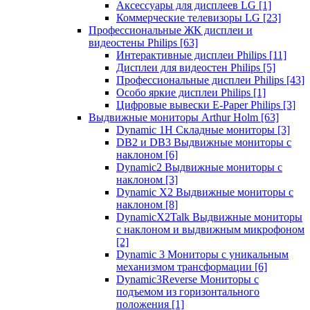
Аксессуары для дисплеев LG
[1]
Коммерческие телевизоры LG
[23]
Профессиональные ЖК дисплеи и
видеостены Philips
[63]
Интерактивные дисплеи Philips
[11]
Дисплеи для видеостен Philips
[5]
Профессиональные дисплеи Philips
[43]
Особо яркие дисплеи Philips
[1]
Цифровые вывески E-Paper Philips
[3]
Выдвижные мониторы Arthur Holm
[63]
Dynamic 1Н Складные мониторы
[3]
DB2 и DB3 Выдвижные мониторы с
наклоном
[6]
Dynamic2 Выдвижные мониторы с
наклоном
[3]
Dynamic X2 Выдвижные мониторы с
наклоном
[8]
DynamicX2Talk Выдвижные мониторы
с наклоном и выдвижным микрофоном
[2]
Dynamic 3 Мониторы с уникальным
механизмом трансформации
[6]
Dynamic3Reverse Мониторы с
подъемом из горизонтального
положения
[1]