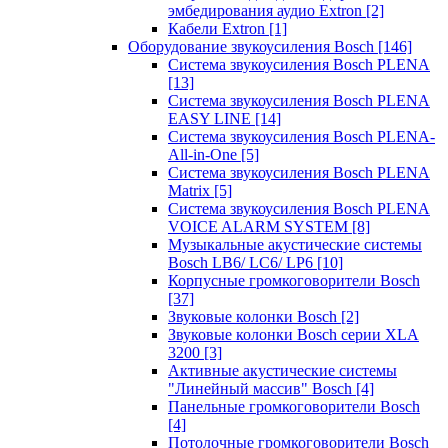
эмбедирования аудио Extron
[2]
Кабели Extron
[1]
Оборудование звукоусиления Bosch
[146]
Система звукоусиления Bosch PLENA
[13]
Система звукоусиления Bosch PLENA
EASY LINE
[14]
Система звукоусиления Bosch PLENA-
All-in-One
[5]
Система звукоусиления Bosch PLENA
Matrix
[5]
Система звукоусиления Bosch PLENA
VOICE ALARM SYSTEM
[8]
Музыкальные акустические системы
Bosch LB6/ LC6/ LP6
[10]
Корпусные громкоговорители Bosch
[37]
Звуковые колонки Bosch
[2]
Звуковые колонки Bosch серии XLA
3200
[3]
Активные акустические системы
"Линейный массив" Bosch
[4]
Панельные громкоговорители Bosch
[4]
Потолочные громкоговорители Bosch