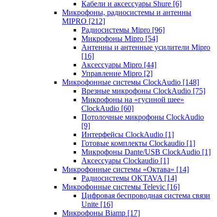
Кабели и аксессуары Shure
[6]
Микрофоны, радиосистемы и антенны
MIPRO
[212]
Радиосистемы Mipro
[96]
Микрофоны Mipro
[54]
Антенны и антенные усилители Mipro
[16]
Аксессуары Mipro
[44]
Управление Mipro
[2]
Микрофонные системы ClockAudio
[148]
Врезные микрофоны ClockAudio
[75]
Микрофоны на «гусиной шее»
ClockAudio
[60]
Потолочные микрофоны ClockAudio
[9]
Интерфейсы ClockAudio
[1]
Готовые комплекты Clockaudio
[1]
Микрофоны Dante/USB ClockAudio
[1]
Аксессуары Clockaudio
[1]
Микрофонные системы «Октава»
[14]
Радиосистемы OKTAVA
[14]
Микрофонные системы Televic
[16]
Цифровая беспроводная система связи
Unite
[16]
Микрофоны Biamp
[17]