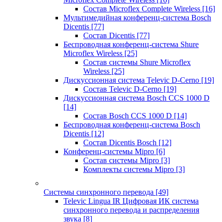
Состав Microflex Complete Wireless
[16]
Мультимедийная конференц-система Bosch
Dicentis
[77]
Состав Dicentis
[77]
Беспроводная конференц-система Shure
Microflex Wireless
[25]
Состав системы Shure Microflex
Wireless
[25]
Дискуссионная система Televic D-Cerno
[19]
Состав Televic D-Cerno
[19]
Дискуссионная система Bosch CCS 1000 D
[14]
Состав Bosch CCS 1000 D
[14]
Беспроводная конференц-система Bosch
Dicentis
[12]
Состав Dicentis Bosch
[12]
Конференц-системы Mipro
[6]
Состав системы Mipro
[3]
Комплекты системы Mipro
[3]
Системы синхронного перевода
[49]
Televic Lingua IR Цифровая ИК система
синхронного перевода и распределения
звука
[8]