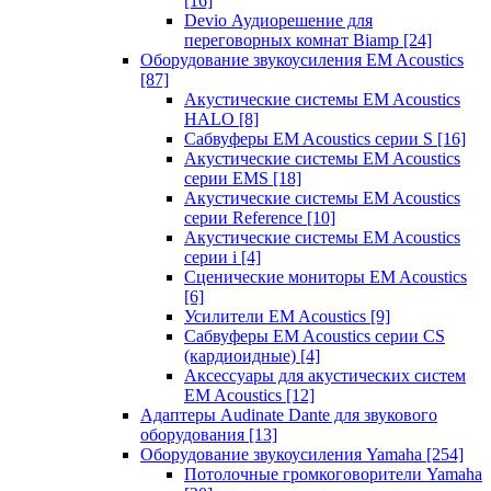
[16]
Devio Аудиорешение для
переговорных комнат Biamp
[24]
Оборудование звукоусиления EM Acoustics
[87]
Акустические системы EM Acoustics
HALO
[8]
Сабвуферы EM Acoustics серии S
[16]
Акустические системы EM Acoustics
серии EMS
[18]
Акустические системы EM Acoustics
серии Reference
[10]
Акустические системы EM Acoustics
серии i
[4]
Сценические мониторы EM Acoustics
[6]
Усилители EM Acoustics
[9]
Сабвуферы EM Acoustics серии CS
(кардиоидные)
[4]
Аксессуары для акустических систем
EM Acoustics
[12]
Адаптеры Audinate Dante для звукового
оборудования
[13]
Оборудование звукоусиления Yamaha
[254]
Потолочные громкоговорители Yamaha