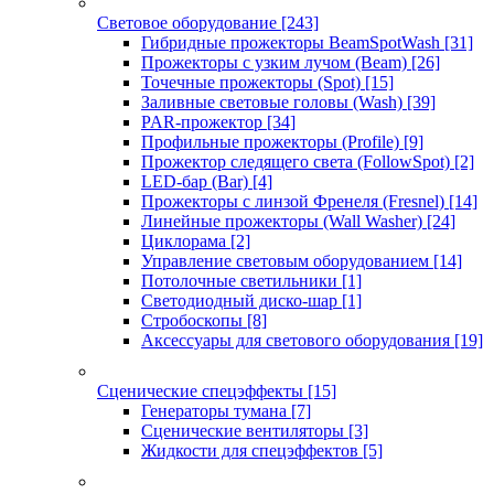
Световое оборудование
[243]
Гибридные прожекторы BeamSpotWash
[31]
Прожекторы с узким лучом (Beam)
[26]
Точечные прожекторы (Spot)
[15]
Заливные световые головы (Wash)
[39]
PAR-прожектор
[34]
Профильные прожекторы (Profile)
[9]
Прожектор следящего света (FollowSpot)
[2]
LED-бар (Bar)
[4]
Прожекторы с линзой Френеля (Fresnel)
[14]
Линейные прожекторы (Wall Washer)
[24]
Циклорама
[2]
Управление световым оборудованием
[14]
Потолочные светильники
[1]
Светодиодный диско-шар
[1]
Стробоскопы
[8]
Аксессуары для светового оборудования
[19]
Сценические спецэффекты
[15]
Генераторы тумана
[7]
Сценические вентиляторы
[3]
Жидкости для спецэффектов
[5]