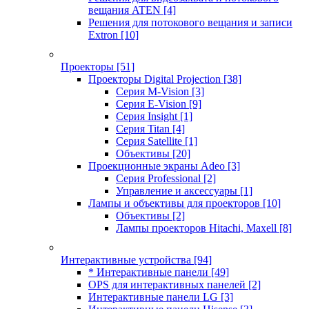
вещания ATEN
[4]
Решения для потокового вещания и записи
Extron
[10]
Проекторы
[51]
Проекторы Digital Projection
[38]
Серия M-Vision
[3]
Серия E-Vision
[9]
Серия Insight
[1]
Серия Titan
[4]
Серия Satellite
[1]
Объективы
[20]
Проекционные экраны Adeo
[3]
Серия Professional
[2]
Управление и аксессуары
[1]
Лампы и объективы для проекторов
[10]
Объективы
[2]
Лампы проекторов Hitachi, Maxell
[8]
Интерактивные устройства
[94]
* Интерактивные панели
[49]
OPS для интерактивных панелей
[2]
Интерактивные панели LG
[3]