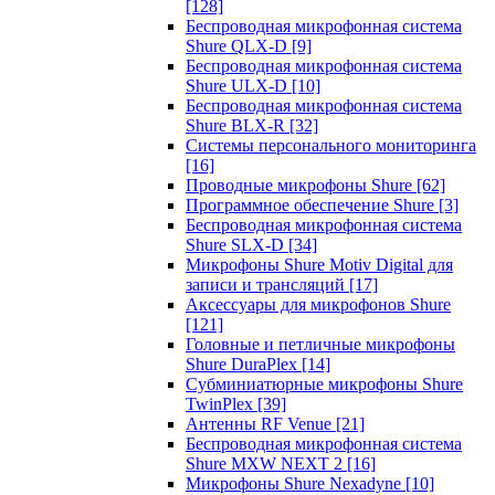
[128]
Беспроводная микрофонная система
Shure QLX-D
[9]
Беспроводная микрофонная система
Shure ULX-D
[10]
Беспроводная микрофонная система
Shure BLX-R
[32]
Системы персонального мониторинга
[16]
Проводные микрофоны Shure
[62]
Программное обеспечение Shure
[3]
Беспроводная микрофонная система
Shure SLX-D
[34]
Микрофоны Shure Motiv Digital для
записи и трансляций
[17]
Аксессуары для микрофонов Shure
[121]
Головные и петличные микрофоны
Shure DuraPlex
[14]
Субминиатюрные микрофоны Shure
TwinPlex
[39]
Антенны RF Venue
[21]
Беспроводная микрофонная система
Shure MXW NEXT 2
[16]
Микрофоны Shure Nexadyne
[10]