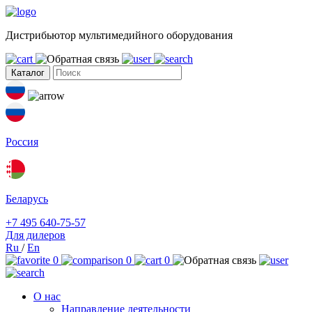
Дистрибьютор мультимедийного оборудования
Каталог
Россия
Беларусь
+7 495 640-75-57
Для дилеров
Ru
/
En
0
0
0
О нас
Направление деятельности