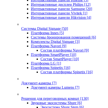
Интерактивные панели Hisense
[3]
Интерактивные дисплеи Philips
[12]
Интерактивные панели Samsung
[20]
Интерактивные панели Vivitek
[1]
Интерактивные панели Hikvision
[4]
Системы Digital Signage
[50]
Платформа Innes
[5]
Системы бронирования помещений
[6]
Комплекты Digital Signage
[3]
Платформа Navori
[9]
Состав платформы Navori
[9]
Платформа SmartPlayer
[10]
Состав SmartPlayer
[10]
Платформа LG
[1]
Платформа Spinetix
[16]
Состав платформы Spinetix
[16]
Документ-камеры
[7]
Документ-камеры Lumens
[7]
Решения для переговорных комнат
[130]
Звуковые экосистемы Shure
[6]
Экосистема Shure Stem
[6]