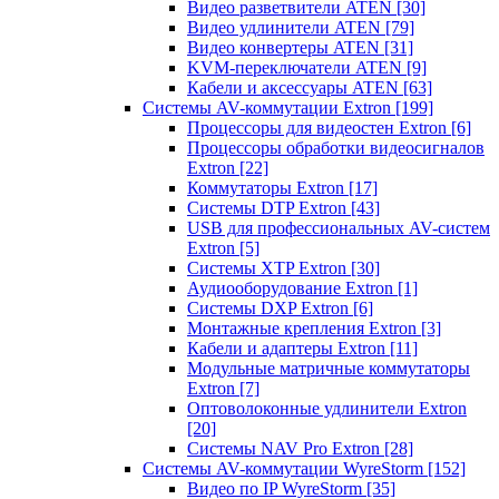
Видео разветвители ATEN
[30]
Видео удлинители ATEN
[79]
Видео конвертеры ATEN
[31]
KVM-переключатели ATEN
[9]
Кабели и аксессуары ATEN
[63]
Системы AV-коммутации Extron
[199]
Процессоры для видеостен Extron
[6]
Процессоры обработки видеосигналов
Extron
[22]
Коммутаторы Extron
[17]
Системы DTP Extron
[43]
USB для профессиональных AV-систем
Extron
[5]
Системы XTP Extron
[30]
Аудиооборудование Extron
[1]
Системы DXP Extron
[6]
Монтажные крепления Extron
[3]
Кабели и адаптеры Extron
[11]
Модульные матричные коммутаторы
Extron
[7]
Оптоволоконные удлинители Extron
[20]
Системы NAV Pro Extron
[28]
Системы AV-коммутации WyreStorm
[152]
Видео по IP WyreStorm
[35]