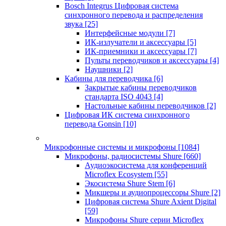
Bosch Integrus Цифровая система
синхронного перевода и распределения
звука
[25]
Интерфейсные модули
[7]
ИК-излучатели и аксессуары
[5]
ИК-приемники и аксессуары
[7]
Пульты переводчиков и аксессуары
[4]
Наушники
[2]
Кабины для переводчика
[6]
Закрытые кабины переводчиков
стандарта ISO 4043
[4]
Настольные кабины переводчиков
[2]
Цифровая ИК система синхронного
перевода Gonsin
[10]
Микрофонные системы и микрофоны
[1084]
Микрофоны, радиосистемы Shure
[660]
Аудиоэкосистема для конференций
Microflex Ecosystem
[55]
Экосистема Shure Stem
[6]
Микшеры и аудиопроцессоры Shure
[2]
Цифровая система Shure Axient Digital
[59]
Микрофоны Shure серии Microflex