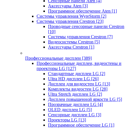
Сенсорные панели Aten
[4]
Аксессуары Aten
[3]
Программное обеспечение Aten
[1]
Системы управления WyreStorm
[2]
Системы управления Crestron
[23]
Проводные сенсорные панели Crestron
[10]
Системы управления Crestron
[7]
Видеосистемы Crestron
[5]
Аксессуары Crestron
[1]
Профессиональные дисплеи
[389]
Профессиональные дисплеи, видеостены и
проекторы LG
[127]
Стандартные дисплеи LG
[2]
Ultra HD дисплеи LG
[26]
Дисплеи для видеостен LG
[13]
Комплекты видеостен LG
[28]
Ultra Stretch дисплеи LG
[2]
Дисплеи повышенной яркости LG
[5]
Прозрачные дисплеи LG
[4]
OLED дисплеи LG
[5]
Сенсорные дисплеи LG
[3]
Проекторы LG
[13]
Программное обеспечение LG
[1]