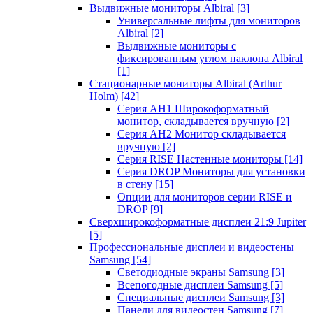
Выдвижные мониторы Albiral
[3]
Универсальные лифты для мониторов
Albiral
[2]
Выдвижные мониторы с
фиксированным углом наклона Albiral
[1]
Стационарные мониторы Albiral (Arthur
Holm)
[42]
Серия AH1 Широкоформатный
монитор, складывается вручную
[2]
Серия AH2 Монитор складывается
вручную
[2]
Серия RISE Настенные мониторы
[14]
Серия DROP Мониторы для установки
в стену
[15]
Опции для мониторов серии RISE и
DROP
[9]
Сверхширокоформатные дисплеи 21:9 Jupiter
[5]
Профессиональные дисплеи и видеостены
Samsung
[54]
Светодиодные экраны Samsung
[3]
Всепогодные дисплеи Samsung
[5]
Специальные дисплеи Samsung
[3]
Панели для видеостен Samsung
[7]