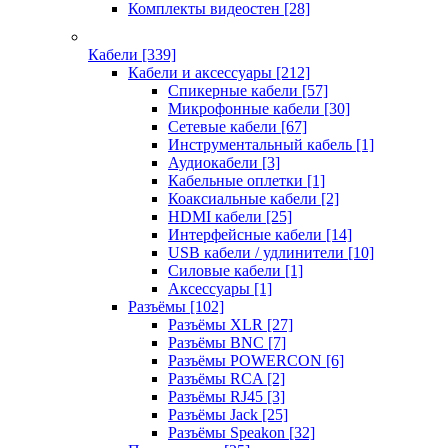
Комплекты видеостен
[28]
Кабели
[339]
Кабели и аксессуары
[212]
Спикерные кабели
[57]
Микрофонные кабели
[30]
Сетевые кабели
[67]
Инструментальный кабель
[1]
Аудиокабели
[3]
Кабельные оплетки
[1]
Коаксиальные кабели
[2]
HDMI кабели
[25]
Интерфейсные кабели
[14]
USB кабели / удлинители
[10]
Силовые кабели
[1]
Аксессуары
[1]
Разъёмы
[102]
Разъёмы XLR
[27]
Разъёмы BNC
[7]
Разъёмы POWERCON
[6]
Разъёмы RCA
[2]
Разъёмы RJ45
[3]
Разъёмы Jack
[25]
Разъёмы Speakon
[32]