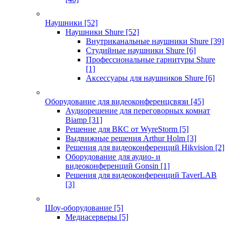
Наушники
[52]
Наушники Shure
[52]
Внутриканальные наушники Shure
[39]
Студийные наушники Shure
[6]
Профессиональные гарнитуры Shure
[1]
Аксессуары для наушников Shure
[6]
Оборудование для видеоконференцсвязи
[45]
Аудиорешение для переговорных комнат
Biamp
[31]
Решение для ВКС от WyreStorm
[5]
Выдвижные решения Arthur Holm
[3]
Решения для видеоконференций Hikvision
[2]
Оборудование для аудио- и
видеоконференций Gonsin
[1]
Решения для видеоконференций TaverLAB
[3]
Шоу-оборудование
[5]
Медиасерверы
[5]