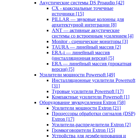
Акустические системы DS Proaudio
[42]
CX - коаксиальные точечные
источники
[15]
PILLAR — звуковые колонны для
архитектурной интеграции
[8]
ANT — активные акустические
системы со встроенным усилением
[4]
Monitor - сценические мониторы
[3]
TAURA — линейный массив
[2]
ERA-i — линейный массив
(инсталляционная версия)
[5]
ERA — линейный массив (прокатная
версия)
[5]
Усилители мощности Powersoft
[49]
Инсталляционные усилители Powersoft
[31]
Туровые усилители Powersoft
[17]
Компактные усилители Powersoft
[1]
Оборудование звукоусиления Extron
[58]
Усилители мощности Extron
[21]
Процессоры обработки сигналов (DSP)
Extron
[17]
Усилители-распределители Extron
[2]
Громкоговорители Extron
[15]
Устройства для деэмбедирования и