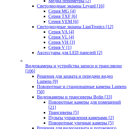
Медиа периметры
[2]
Светодиодные экраны Leyard
[16]
Серия MG
[4]
Серия TXF
[6]
Серия VEM
[6]
Светодиодные экраны LianTronics
[12]
Серия VA
[4]
Серия VL
[4]
Серия VH
[3]
Серия V
[1]
Аксессуары для LED панелей
[2]
Видеокамеры и устройства записи и трансляции
[106]
Решения для захвата и передачи видео
Lumens
[9]
Поворотные и стационарные камеры Lumens
[50]
Видеокамеры и трансиверы Bolin
[33]
Поворотные камеры для помещений
[21]
Трансиверы
[5]
Пульты управления камерами
[2]
Поворотные уличные камеры
[5]
Решения для видеозахвата и потокового