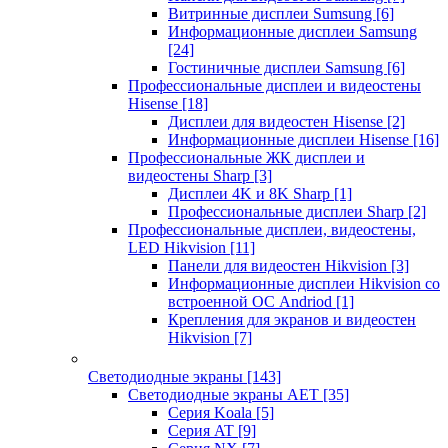
Витринные дисплеи Sumsung
[6]
Информационные дисплеи Samsung
[24]
Гостиничные дисплеи Samsung
[6]
Профессиональные дисплеи и видеостены
Hisense
[18]
Дисплеи для видеостен Hisense
[2]
Информационные дисплеи Hisense
[16]
Профессиональные ЖК дисплеи и
видеостены Sharp
[3]
Дисплеи 4K и 8K Sharp
[1]
Профессиональные дисплеи Sharp
[2]
Профессиональные дисплеи, видеостены,
LED Hikvision
[11]
Панели для видеостен Hikvision
[3]
Информационные дисплеи Hikvision со
встроенной ОС Andriod
[1]
Крепления для экранов и видеостен
Hikvision
[7]
Светодиодные экраны
[143]
Светодиодные экраны AET
[35]
Cерия Koala
[5]
Серия AT
[9]