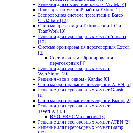
Решения для совместной работы Vivitek
[4]
Шлюз для совместной работы Extron
[1]
Беспроводная система презентации Barco
ClickShare
[12]
Система презентации Extron серии HC и
TeamWork
[3]
Решения для переговорных комнат Yamaha
[10]
Система бронирования переговорных Extron
[4]
Состав системы бронирования
переговорных
[4]
Решения для переговорных комнат
WyreStorm
[29]
Решения «все-в-одном» Kandao
[8]
Система бронирования помещений ATEN
[5]
Решение для переговорных комнат Gonsin
[1]
Система бронирования помещений Biamp
[2]
Решения для переговорных комнат
TaverLAB
[3]
BYOD/BYOM-решения
[3]
Решение для переговорных комнат ATEN
[2]
Решение для переговорных комнат Biamp
[40]