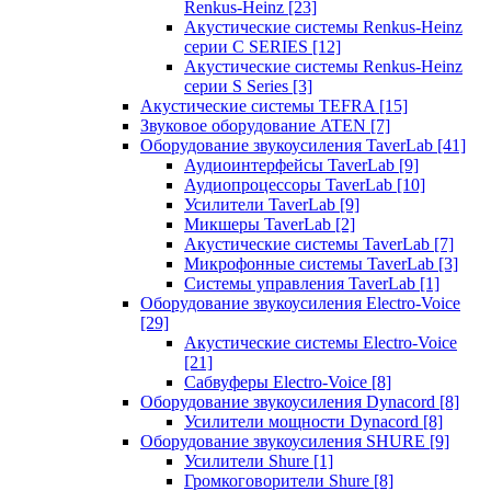
Renkus-Heinz
[23]
Акустические системы Renkus-Heinz
серии C SERIES
[12]
Акустические системы Renkus-Heinz
серии S Series
[3]
Акустические системы TEFRA
[15]
Звуковое оборудование ATEN
[7]
Оборудование звукоусиления TaverLab
[41]
Аудиоинтерфейсы TaverLab
[9]
Аудиопроцессоры TaverLab
[10]
Усилители TaverLab
[9]
Микшеры TaverLab
[2]
Акустические системы TaverLab
[7]
Микрофонные системы TaverLab
[3]
Системы управления TaverLab
[1]
Оборудование звукоусиления Electro-Voice
[29]
Акустические системы Electro-Voice
[21]
Сабвуферы Electro-Voice
[8]
Оборудование звукоусиления Dynacord
[8]
Усилители мощности Dynacord
[8]
Оборудование звукоусиления SHURE
[9]
Усилители Shure
[1]
Громкоговорители Shure
[8]