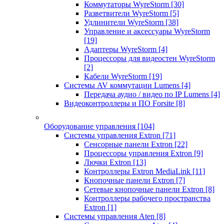
Коммутаторы WyreStorm
[30]
Разветвители WyreStorm
[5]
Удлинители WyreStorm
[38]
Управление и аксессуары WyreStorm
[19]
Адаптеры WyreStorm
[4]
Процессоры для видеостен WyreStorm
[2]
Кабели WyreStorm
[19]
Системы AV коммутации Lumens
[4]
Передача аудио / видео по IP Lumens
[4]
Видеоконтроллеры и ПО Forsite
[8]
Оборудование управления
[104]
Системы управления Extron
[71]
Сенсорные панели Extron
[22]
Процессоры управления Extron
[9]
Лючки Extron
[13]
Контроллеры Extron MediaLink
[11]
Кнопочные панели Extron
[7]
Сетевые кнопочные панели Extron
[8]
Контроллеры рабочего пространства
Extron
[1]
Системы управления Aten
[8]