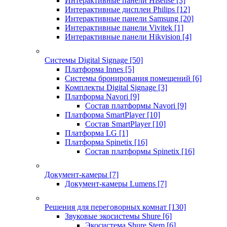
Интерактивные панели Hisense
[3]
Интерактивные дисплеи Philips
[12]
Интерактивные панели Samsung
[20]
Интерактивные панели Vivitek
[1]
Интерактивные панели Hikvision
[4]
Системы Digital Signage
[50]
Платформа Innes
[5]
Системы бронирования помещений
[6]
Комплекты Digital Signage
[3]
Платформа Navori
[9]
Состав платформы Navori
[9]
Платформа SmartPlayer
[10]
Состав SmartPlayer
[10]
Платформа LG
[1]
Платформа Spinetix
[16]
Состав платформы Spinetix
[16]
Документ-камеры
[7]
Документ-камеры Lumens
[7]
Решения для переговорных комнат
[130]
Звуковые экосистемы Shure
[6]
Экосистема Shure Stem
[6]