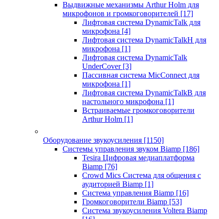
Выдвижные механизмы Arthur Holm для
микрофонов и громкоговорителей
[17]
Лифтовая система DynamicTalk для
микрофона
[4]
Лифтовая система DynamicTalkH для
микрофона
[1]
Лифтовая система DynamicTalk
UnderCover
[3]
Пассивная система MicConnect для
микрофона
[1]
Лифтовая система DynamicTalkB для
настольного микрофона
[1]
Встраиваемые громкоговорители
Arthur Holm
[1]
Оборудование звукоусиления
[1150]
Системы управления звуком Biamp
[186]
Tesira Цифровая медиаплатформа
Biamp
[76]
Crowd Mics Система для общения с
аудиторией Biamp
[1]
Система управления Biamp
[16]
Громкоговорители Biamp
[53]
Система звукоусиления Voltera Biamp