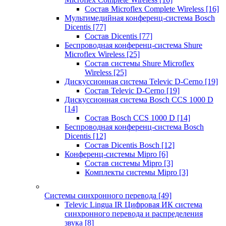
Состав Microflex Complete Wireless
[16]
Мультимедийная конференц-система Bosch
Dicentis
[77]
Состав Dicentis
[77]
Беспроводная конференц-система Shure
Microflex Wireless
[25]
Состав системы Shure Microflex
Wireless
[25]
Дискуссионная система Televic D-Cerno
[19]
Состав Televic D-Cerno
[19]
Дискуссионная система Bosch CCS 1000 D
[14]
Состав Bosch CCS 1000 D
[14]
Беспроводная конференц-система Bosch
Dicentis
[12]
Состав Dicentis Bosch
[12]
Конференц-системы Mipro
[6]
Состав системы Mipro
[3]
Комплекты системы Mipro
[3]
Системы синхронного перевода
[49]
Televic Lingua IR Цифровая ИК система
синхронного перевода и распределения
звука
[8]