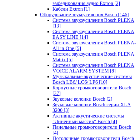
эмбедирования аудио Extron
[2]
Кабели Extron
[1]
Оборудование звукоусиления Bosch
[146]
Система звукоусиления Bosch PLENA
[13]
Система звукоусиления Bosch PLENA
EASY LINE
[14]
Система звукоусиления Bosch PLENA-
All-in-One
[5]
Система звукоусиления Bosch PLENA
Matrix
[5]
Система звукоусиления Bosch PLENA
VOICE ALARM SYSTEM
[8]
Музыкальные акустические системы
Bosch LB6/ LC6/ LP6
[10]
Корпусные громкоговорители Bosch
[37]
Звуковые колонки Bosch
[2]
Звуковые колонки Bosch серии XLA
3200
[3]
Активные акустические системы
"Линейный массив" Bosch
[4]
Панельные громкоговорители Bosch
[4]
Потолочные громкоговорители Bosch