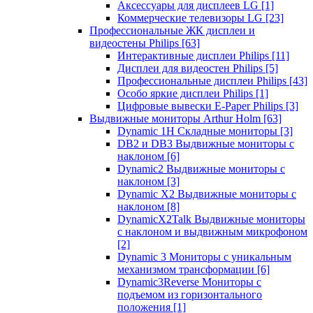
Аксессуары для дисплеев LG
[1]
Коммерческие телевизоры LG
[23]
Профессиональные ЖК дисплеи и
видеостены Philips
[63]
Интерактивные дисплеи Philips
[11]
Дисплеи для видеостен Philips
[5]
Профессиональные дисплеи Philips
[43]
Особо яркие дисплеи Philips
[1]
Цифровые вывески E-Paper Philips
[3]
Выдвижные мониторы Arthur Holm
[63]
Dynamic 1Н Складные мониторы
[3]
DB2 и DB3 Выдвижные мониторы с
наклоном
[6]
Dynamic2 Выдвижные мониторы с
наклоном
[3]
Dynamic X2 Выдвижные мониторы с
наклоном
[8]
DynamicX2Talk Выдвижные мониторы
с наклоном и выдвижным микрофоном
[2]
Dynamic 3 Мониторы с уникальным
механизмом трансформации
[6]
Dynamic3Reverse Мониторы с
подъемом из горизонтального
положения
[1]