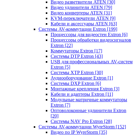
Видео разветвители ATEN
[30]
Видео удлинители ATEN
[79]
Видео конвертеры ATEN
[31]
KVM-переключатели ATEN
[9]
Кабели и аксессуары ATEN
[63]
Системы AV-коммутации Extron
[199]
Процессоры для видеостен Extron
[6]
Процессоры обработки видеосигналов
Extron
[22]
Коммутаторы Extron
[17]
Системы DTP Extron
[43]
USB для профессиональных AV-систем
Extron
[5]
Системы XTP Extron
[30]
Аудиооборудование Extron
[1]
Системы DXP Extron
[6]
Монтажные крепления Extron
[3]
Кабели и адаптеры Extron
[11]
Модульные матричные коммутаторы
Extron
[7]
Оптоволоконные удлинители Extron
[20]
Системы NAV Pro Extron
[28]
Системы AV-коммутации WyreStorm
[152]
Видео по IP WyreStorm
[35]