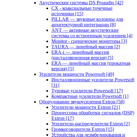
Акустические системы DS Proaudio
[42]
CX - коаксиальные точечные
источники
[15]
PILLAR — звуковые колонны для
архитектурной интеграции
[8]
ANT — активные акустические
системы со встроенным усилением
[4]
Monitor - сценические мониторы
[3]
TAURA — линейный массив
[2]
ERA-i — линейный массив
(инсталляционная версия)
[5]
ERA — линейный массив (прокатная
версия)
[5]
Усилители мощности Powersoft
[49]
Инсталляционные усилители Powersoft
[31]
Туровые усилители Powersoft
[17]
Компактные усилители Powersoft
[1]
Оборудование звукоусиления Extron
[58]
Усилители мощности Extron
[21]
Процессоры обработки сигналов (DSP)
Extron
[17]
Усилители-распределители Extron
[2]
Громкоговорители Extron
[15]
Устройства для деэмбедирования и