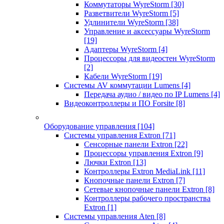
Коммутаторы WyreStorm
[30]
Разветвители WyreStorm
[5]
Удлинители WyreStorm
[38]
Управление и аксессуары WyreStorm
[19]
Адаптеры WyreStorm
[4]
Процессоры для видеостен WyreStorm
[2]
Кабели WyreStorm
[19]
Системы AV коммутации Lumens
[4]
Передача аудио / видео по IP Lumens
[4]
Видеоконтроллеры и ПО Forsite
[8]
Оборудование управления
[104]
Системы управления Extron
[71]
Сенсорные панели Extron
[22]
Процессоры управления Extron
[9]
Лючки Extron
[13]
Контроллеры Extron MediaLink
[11]
Кнопочные панели Extron
[7]
Сетевые кнопочные панели Extron
[8]
Контроллеры рабочего пространства
Extron
[1]
Системы управления Aten
[8]