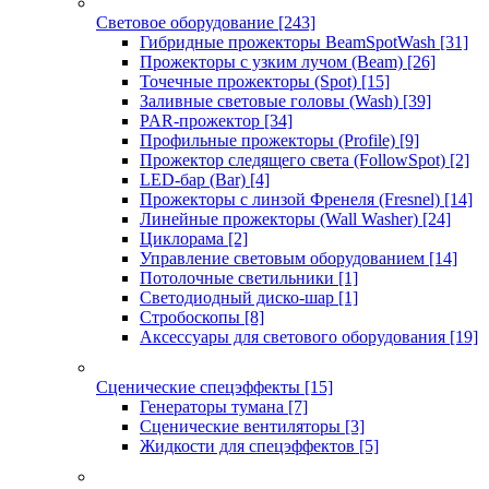
Световое оборудование
[243]
Гибридные прожекторы BeamSpotWash
[31]
Прожекторы с узким лучом (Beam)
[26]
Точечные прожекторы (Spot)
[15]
Заливные световые головы (Wash)
[39]
PAR-прожектор
[34]
Профильные прожекторы (Profile)
[9]
Прожектор следящего света (FollowSpot)
[2]
LED-бар (Bar)
[4]
Прожекторы с линзой Френеля (Fresnel)
[14]
Линейные прожекторы (Wall Washer)
[24]
Циклорама
[2]
Управление световым оборудованием
[14]
Потолочные светильники
[1]
Светодиодный диско-шар
[1]
Стробоскопы
[8]
Аксессуары для светового оборудования
[19]
Сценические спецэффекты
[15]
Генераторы тумана
[7]
Сценические вентиляторы
[3]
Жидкости для спецэффектов
[5]