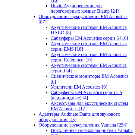
[16]
Devio Аудиорешение для
переговорных комнат Biamp
[24]
Оборудование звукоусиления EM Acoustics
[87]
Акустические системы EM Acoustics
HALO
[8]
Сабвуферы EM Acoustics серии S
[16]
Акустические системы EM Acoustics
серии EMS
[18]
Акустические системы EM Acoustics
серии Reference
[10]
Акустические системы EM Acoustics
серии i
[4]
Сценические мониторы EM Acoustics
[6]
Усилители EM Acoustics
[9]
Сабвуферы EM Acoustics серии CS
(кардиоидные)
[4]
Аксессуары для акустических систем
EM Acoustics
[12]
Адаптеры Audinate Dante для звукового
оборудования
[13]
Оборудование звукоусиления Yamaha
[254]
Потолочные громкоговорители Yamaha