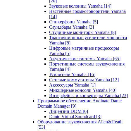
[20]
Звуковые колонны Yamaha
[14]
Настенные громкоговорители Yamaha
[14]
Спикерфоны Yamaha
[5]
Саундбары Yamaha
[3]
Студийные мониторы Yamaha
[8]
Трансляционные усилители мощности
Yamaha
[8]
Цифровые матричные процессоры
Yamaha
[5]
Акустические системы Yamaha
[65]
Портативные системы звукоусиления
Yamaha
[4]
Усилители Yamaha
[16]
Сетевые коммутаторы Yamaha
[12]
Аксессуары Yamaha
[1]
Микшерные консоли Yamaha
[40]
Интерфейсы и конвертеры Yamaha
[23]
Программное обеспечение Audinate Dante
Domain Manager
[9]
Лицензии DDM
[6]
Dante Virtual Soundcard
[3]
Оборудование звукоусиления Allen&Heath
[53]