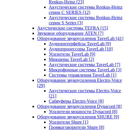
Renkus-Heinz
[23]
Акустические системы Renkus-Heinz
серии C SERIES
[12]
Акустические системы Renkus-Heinz
серии S Series
[3]
Акустические системы TEFRA
[15]
Звуковое оборудование ATEN
[7]
Оборудование звукоусиления TaverLab
[41]
Аудиоинтерфейсы TaverLab
[9]
Аудиопроцессоры TaverLab
[10]
Усилители TaverLab
[9]
Микшеры TaverLab
[2]
Акустические системы TaverLab
[7]
Микрофонные системы TaverLab
[3]
Системы управления TaverLab
[1]
Оборудование звукоусиления Electro-Voice
[29]
Акустические системы Electro-Voice
[21]
Сабвуферы Electro-Voice
[8]
Оборудование звукоусиления Dynacord
[8]
Усилители мощности Dynacord
[8]
Оборудование звукоусиления SHURE
[9]
Усилители Shure
[1]
Громкоговорители Shure
[8]