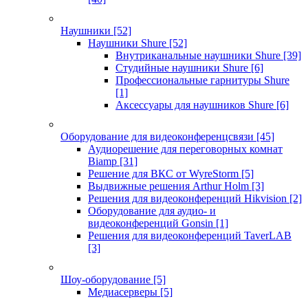
Наушники
[52]
Наушники Shure
[52]
Внутриканальные наушники Shure
[39]
Студийные наушники Shure
[6]
Профессиональные гарнитуры Shure
[1]
Аксессуары для наушников Shure
[6]
Оборудование для видеоконференцсвязи
[45]
Аудиорешение для переговорных комнат
Biamp
[31]
Решение для ВКС от WyreStorm
[5]
Выдвижные решения Arthur Holm
[3]
Решения для видеоконференций Hikvision
[2]
Оборудование для аудио- и
видеоконференций Gonsin
[1]
Решения для видеоконференций TaverLAB
[3]
Шоу-оборудование
[5]
Медиасерверы
[5]