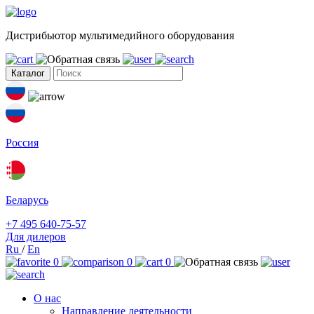
Дистрибьютор мультимедийного оборудования
Каталог
Россия
Беларусь
+7 495 640-75-57
Для дилеров
Ru
/
En
0
0
0
О нас
Направление деятельности