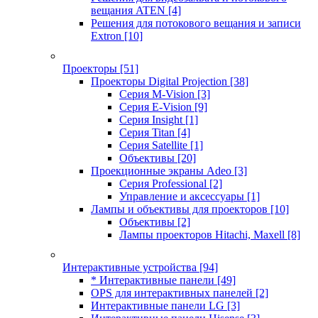
вещания ATEN
[4]
Решения для потокового вещания и записи
Extron
[10]
Проекторы
[51]
Проекторы Digital Projection
[38]
Серия M-Vision
[3]
Серия E-Vision
[9]
Серия Insight
[1]
Серия Titan
[4]
Серия Satellite
[1]
Объективы
[20]
Проекционные экраны Adeo
[3]
Серия Professional
[2]
Управление и аксессуары
[1]
Лампы и объективы для проекторов
[10]
Объективы
[2]
Лампы проекторов Hitachi, Maxell
[8]
Интерактивные устройства
[94]
* Интерактивные панели
[49]
OPS для интерактивных панелей
[2]
Интерактивные панели LG
[3]