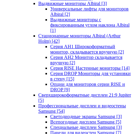
Выдвижные мониторы Albiral
[3]
Универсальные лифты для мониторов
Albiral
[2]
Выдвижные мониторы с
фиксированным углом наклона Albiral
[1]
Стационарные мониторы Albiral (Arthur
Holm)
[42]
Серия AH1 Широкоформатный
монитор, складывается вручную
[2]
Серия AH2 Монитор складывается
вручную
[2]
Серия RISE Настенные мониторы
[14]
Серия DROP Мониторы для установки
в стену
[15]
Опции для мониторов серии RISE и
DROP
[9]
Сверхширокоформатные дисплеи 21:9 Jupiter
[5]
Профессиональные дисплеи и видеостены
Samsung
[54]
Светодиодные экраны Samsung
[3]
Всепогодные дисплеи Samsung
[5]
Специальные дисплеи Samsung
[3]
Панели для видеостен Samsung
[7]