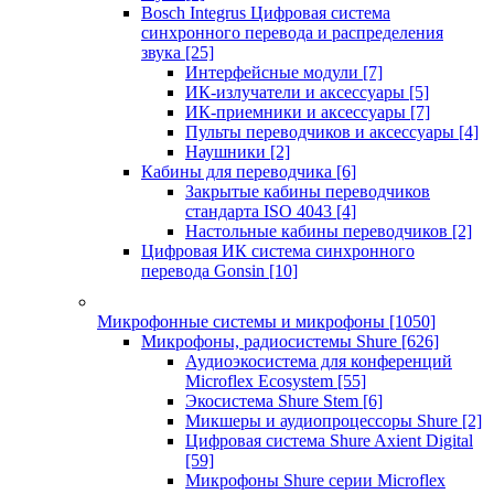
Bosch Integrus Цифровая система
синхронного перевода и распределения
звука
[25]
Интерфейсные модули
[7]
ИК-излучатели и аксессуары
[5]
ИК-приемники и аксессуары
[7]
Пульты переводчиков и аксессуары
[4]
Наушники
[2]
Кабины для переводчика
[6]
Закрытые кабины переводчиков
стандарта ISO 4043
[4]
Настольные кабины переводчиков
[2]
Цифровая ИК система синхронного
перевода Gonsin
[10]
Микрофонные системы и микрофоны
[1050]
Микрофоны, радиосистемы Shure
[626]
Аудиоэкосистема для конференций
Microflex Ecosystem
[55]
Экосистема Shure Stem
[6]
Микшеры и аудиопроцессоры Shure
[2]
Цифровая система Shure Axient Digital
[59]
Микрофоны Shure серии Microflex