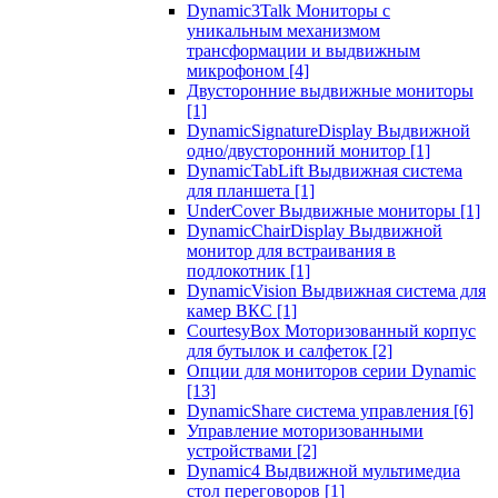
Dynamic3Talk Мониторы с
уникальным механизмом
трансформации и выдвижным
микрофоном
[4]
Двусторонние выдвижные мониторы
[1]
DynamicSignatureDisplay Выдвижной
одно/двусторонний монитор
[1]
DynamicTabLift Выдвижная система
для планшета
[1]
UnderCover Выдвижные мониторы
[1]
DynamicChairDisplay Выдвижной
монитор для встраивания в
подлокотник
[1]
DynamicVision Выдвижная система для
камер ВКС
[1]
CourtesyBox Моторизованный корпус
для бутылок и салфеток
[2]
Опции для мониторов серии Dynamic
[13]
DynamicShare система управления
[6]
Управление моторизованными
устройствами
[2]
Dynamic4 Выдвижной мультимедиа
стол переговоров
[1]