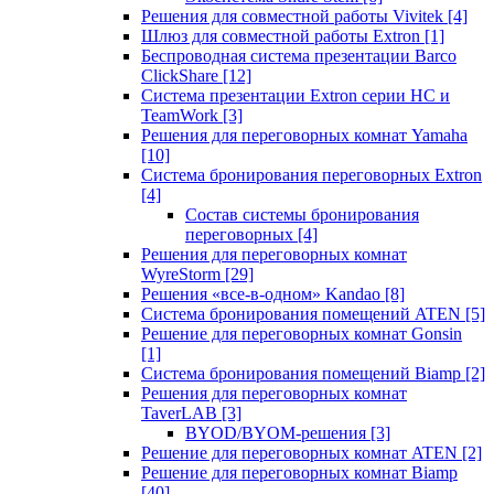
Решения для совместной работы Vivitek
[4]
Шлюз для совместной работы Extron
[1]
Беспроводная система презентации Barco
ClickShare
[12]
Система презентации Extron серии HC и
TeamWork
[3]
Решения для переговорных комнат Yamaha
[10]
Система бронирования переговорных Extron
[4]
Состав системы бронирования
переговорных
[4]
Решения для переговорных комнат
WyreStorm
[29]
Решения «все-в-одном» Kandao
[8]
Система бронирования помещений ATEN
[5]
Решение для переговорных комнат Gonsin
[1]
Система бронирования помещений Biamp
[2]
Решения для переговорных комнат
TaverLAB
[3]
BYOD/BYOM-решения
[3]
Решение для переговорных комнат ATEN
[2]
Решение для переговорных комнат Biamp
[40]