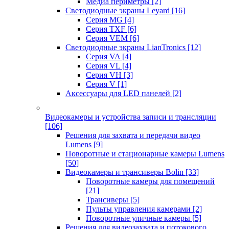
Медиа периметры
[2]
Светодиодные экраны Leyard
[16]
Серия MG
[4]
Серия TXF
[6]
Серия VEM
[6]
Светодиодные экраны LianTronics
[12]
Серия VA
[4]
Серия VL
[4]
Серия VH
[3]
Серия V
[1]
Аксессуары для LED панелей
[2]
Видеокамеры и устройства записи и трансляции
[106]
Решения для захвата и передачи видео
Lumens
[9]
Поворотные и стационарные камеры Lumens
[50]
Видеокамеры и трансиверы Bolin
[33]
Поворотные камеры для помещений
[21]
Трансиверы
[5]
Пульты управления камерами
[2]
Поворотные уличные камеры
[5]
Решения для видеозахвата и потокового