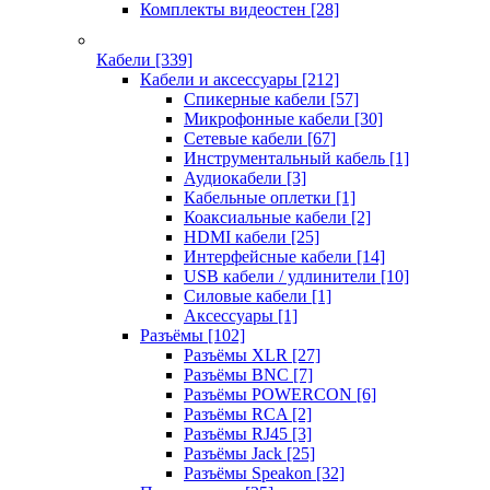
Комплекты видеостен
[28]
Кабели
[339]
Кабели и аксессуары
[212]
Спикерные кабели
[57]
Микрофонные кабели
[30]
Сетевые кабели
[67]
Инструментальный кабель
[1]
Аудиокабели
[3]
Кабельные оплетки
[1]
Коаксиальные кабели
[2]
HDMI кабели
[25]
Интерфейсные кабели
[14]
USB кабели / удлинители
[10]
Силовые кабели
[1]
Аксессуары
[1]
Разъёмы
[102]
Разъёмы XLR
[27]
Разъёмы BNC
[7]
Разъёмы POWERCON
[6]
Разъёмы RCA
[2]
Разъёмы RJ45
[3]
Разъёмы Jack
[25]
Разъёмы Speakon
[32]