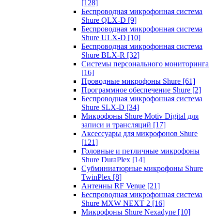
[128]
Беспроводная микрофонная система
Shure QLX-D
[9]
Беспроводная микрофонная система
Shure ULX-D
[10]
Беспроводная микрофонная система
Shure BLX-R
[32]
Системы персонального мониторинга
[16]
Проводные микрофоны Shure
[61]
Программное обеспечение Shure
[2]
Беспроводная микрофонная система
Shure SLX-D
[34]
Микрофоны Shure Motiv Digital для
записи и трансляций
[17]
Аксессуары для микрофонов Shure
[121]
Головные и петличные микрофоны
Shure DuraPlex
[14]
Субминиатюрные микрофоны Shure
TwinPlex
[8]
Антенны RF Venue
[21]
Беспроводная микрофонная система
Shure MXW NEXT 2
[16]
Микрофоны Shure Nexadyne
[10]