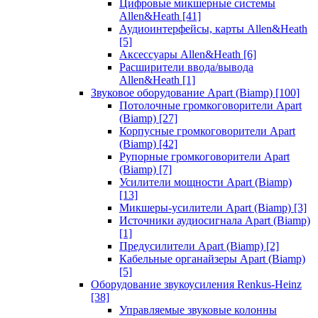
Цифровые микшерные системы
Allen&Heath
[41]
Аудиоинтерфейсы, карты Allen&Heath
[5]
Аксессуары Allen&Heath
[6]
Расширители ввода/вывода
Allen&Heath
[1]
Звуковое оборудование Apart (Biamp)
[100]
Потолочные громкоговорители Apart
(Biamp)
[27]
Корпусные громкоговорители Apart
(Biamp)
[42]
Рупорные громкоговорители Apart
(Biamp)
[7]
Усилители мощности Apart (Biamp)
[13]
Микшеры-усилители Apart (Biamp)
[3]
Источники аудиосигнала Apart (Biamp)
[1]
Предусилители Apart (Biamp)
[2]
Кабельные органайзеры Apart (Biamp)
[5]
Оборудование звукоусиления Renkus-Heinz
[38]
Управляемые звуковые колонны