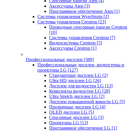
Сенсорные панели Aten
[4]
Аксессуары Aten
[3]
Программное обеспечение Aten
[1]
Системы управления WyreStorm
[2]
Системы управления Crestron
[23]
Проводные сенсорные панели Crestron
[10]
Системы управления Crestron
[7]
Видеосистемы Crestron
[5]
Аксессуары Crestron
[1]
Профессиональные дисплеи
[389]
Профессиональные дисплеи, видеостены и
проекторы LG
[127]
Стандартные дисплеи LG
[2]
Ultra HD дисплеи LG
[26]
Дисплеи для видеостен LG
[13]
Комплекты видеостен LG
[28]
Ultra Stretch дисплеи LG
[2]
Дисплеи повышенной яркости LG
[5]
Прозрачные дисплеи LG
[4]
OLED дисплеи LG
[5]
Сенсорные дисплеи LG
[3]
Проекторы LG
[13]
Программное обеспечение LG
[1]