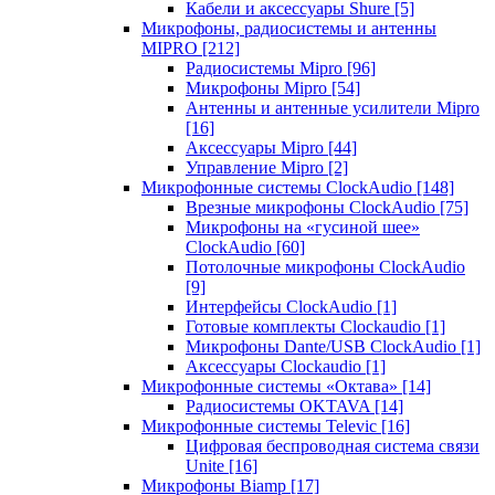
Кабели и аксессуары Shure
[5]
Микрофоны, радиосистемы и антенны
MIPRO
[212]
Радиосистемы Mipro
[96]
Микрофоны Mipro
[54]
Антенны и антенные усилители Mipro
[16]
Аксессуары Mipro
[44]
Управление Mipro
[2]
Микрофонные системы ClockAudio
[148]
Врезные микрофоны ClockAudio
[75]
Микрофоны на «гусиной шее»
ClockAudio
[60]
Потолочные микрофоны ClockAudio
[9]
Интерфейсы ClockAudio
[1]
Готовые комплекты Clockaudio
[1]
Микрофоны Dante/USB ClockAudio
[1]
Аксессуары Clockaudio
[1]
Микрофонные системы «Октава»
[14]
Радиосистемы OKTAVA
[14]
Микрофонные системы Televic
[16]
Цифровая беспроводная система связи
Unite
[16]
Микрофоны Biamp
[17]