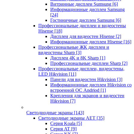
Витринные дисплеи Sumsung
[6]
Информационные дисплеи Samsung
[24]
Гостиничные дисплеи Samsung
[6]
Профессиональные дисплеи и видеостены
Hisense
[18]
Дисплеи для видеостен Hisense
[2]
Информационные дисплеи Hisense
[16]
Профессиональные ЖК дисплеи и
видеостены Sharp
[3]
Дисплеи 4K и 8K Sharp
[1]
Профессиональные дисплеи Sharp
[2]
Профессиональные дисплеи, видеостены,
LED Hikvision
[11]
Панели для видеостен Hikvision
[3]
Информационные дисплеи Hikvision со
встроенной ОС Andriod
[1]
Крепления для экранов и видеостен
Hikvision
[7]
Светодиодные экраны
[143]
Светодиодные экраны AET
[35]
Cерия Koala
[5]
Серия AT
[9]